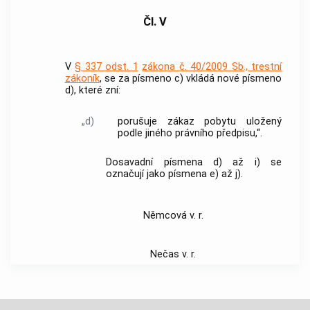
Čl. V
V
§ 337 odst. 1
zákona č. 40/2009 Sb., trestní
zákoník
, se za písmeno c) vkládá nové písmeno
d), které zní:
„d)
porušuje zákaz pobytu uložený
podle jiného právního předpisu,“.
Dosavadní písmena d) až i) se
označují jako písmena e) až j).
Němcová v. r.
Nečas v. r.