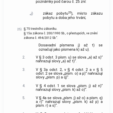
poznámky pod čarou č. 25 zní:
25
„j)
zákaz pobytu
), místo zákazu
pobytu a doba jeho trvání,
§ 75 trestního zákoníku.
25)
§ 15a zákona č. 200/1990 Sb., o přestupcích, ve znění
zákona č. 494/2012 Sb.“.
Dosavadní písmena j) až t) se
označují jako písmena k) až u).
2.
V § 3 odst. 3 písm. u) se slova „a) až s)“
nahrazují slovy „a) až t)“.
3.
V § 3a odst. 2, v § 4 odst. 2 a v § 5
odst. 2 se slova „písm. o) a p)“ nahrazují
slovy „písm. p) a q)“.
4.
V § 4 odst. 1 se slova „písm. j) až n)“
nahrazují slovy „písm. k) až o)“.
5.
V § 4a se slova „písm. j) až o) a písm. q)
a r)“ nahrazují slovy „písm. k) až p) a
písm. r) a s)“.