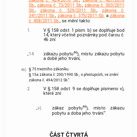
zákona č. 424/2010 Sb.
,
zákona č. 427/2010
Sb.
,
zákona č. 73/2011 Sb.
,
zákona č. 303/2011
Sb.
,
zákona č. 329/2011 Sb.
,
zákona č.
341/2011 Sb.
,
zákona č. 375/2011 Sb.
a
zákona
č. 458/2011 Sb.
, se mění takto:
1.
V § 158 odst. 1 písm. b) se doplňuje bod
14, který včetně poznámky pod čarou č.
46 zní:
46
„14.
zákazu pobytu
), místu zákazu pobytu
a době jeho trvání,
§ 75 trestního zákoníku.
46)
§ 15a zákona č. 200/1990 Sb., o přestupcích, ve znění
zákona č. 494/2012 Sb.“.
2.
V § 158 odst. 9 se doplňuje písmeno v),
které zní:
46
„v)
zákaz pobytu
), místo zákazu
pobytu a doba jeho trvání.“.
ČÁST ČTVRTÁ