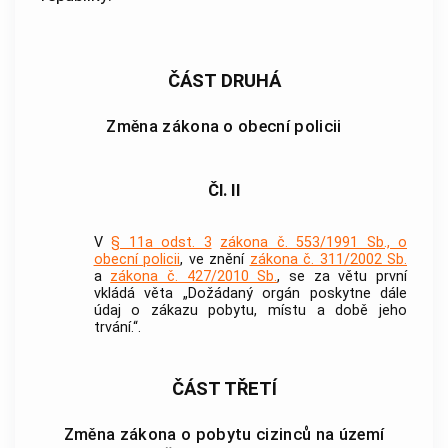
ČÁST DRUHÁ
Změna zákona o obecní policii
Čl. II
V
§ 11a odst. 3
zákona č. 553/1991 Sb., o
obecní policii
, ve znění
zákona č. 311/2002 Sb.
a
zákona č. 427/2010 Sb.
, se za větu první
vkládá věta „Dožádaný orgán poskytne dále
údaj o zákazu pobytu, místu a době jeho
trvání.“.
ČÁST TŘETÍ
Změna zákona o pobytu cizinců na území