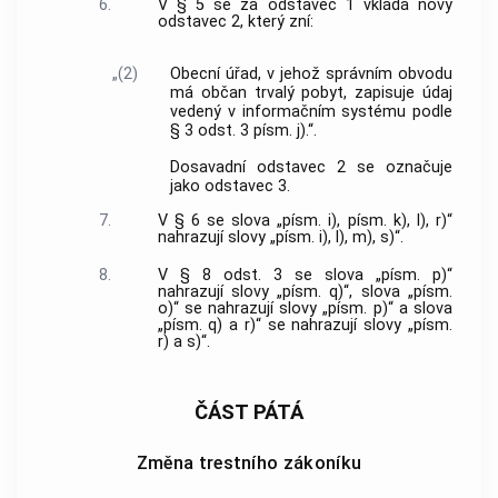
6.
V § 5 se za odstavec 1 vkládá nový
odstavec 2, který zní:
„(2)
Obecní úřad, v jehož správním obvodu
má občan trvalý pobyt, zapisuje údaj
vedený v informačním systému podle
§ 3 odst. 3 písm. j).“.
Dosavadní odstavec 2 se označuje
jako odstavec 3.
7.
V § 6 se slova „písm. i), písm. k), l), r)“
nahrazují slovy „písm. i), l), m), s)“.
8.
V § 8 odst. 3 se slova „písm. p)“
nahrazují slovy „písm. q)“, slova „písm.
o)“ se nahrazují slovy „písm. p)“ a slova
„písm. q) a r)“ se nahrazují slovy „písm.
r) a s)“.
ČÁST PÁTÁ
Změna trestního zákoníku