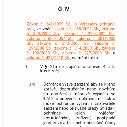
Čl. IV
Zákon č. 349/1999 Sb., o Veřejném ochránci
práv
, ve znění
zákona č. 265/2001 Sb.
,
zákona
č. 309/2002 Sb.
,
zákona č. 320/2002 Sb.
,
zákona č. 626/2004 Sb.
,
zákona č. 381/2005
Sb.
,
zákona č. 342/2006 Sb.
,
zákona č.
129/2008 Sb.
,
zákona č. 314/2008 Sb.
,
zákona
č. 198/2009 Sb.
,
zákona č. 227/2009 Sb.
a
zákona č. 427/2010 Sb.
, se mění takto:
1.
V § 21a se doplňují odstavce 4 a 5,
které znějí:
„(4)
Ochránce vyzve zařízení, aby se k jeho
zprávě, doporučením nebo návrhům
na opatření k nápravě vyjádřilo ve
lhůtě stanovené ochráncem. Takto
může ochránce vyzvat i zřizovatele
zařízení nebo příslušné úřady. Shledá-li
ochránce jejich vyjádření
dostatečnými, zařízení, popřípadě
jeho zřizovatele nebo příslušné úřady