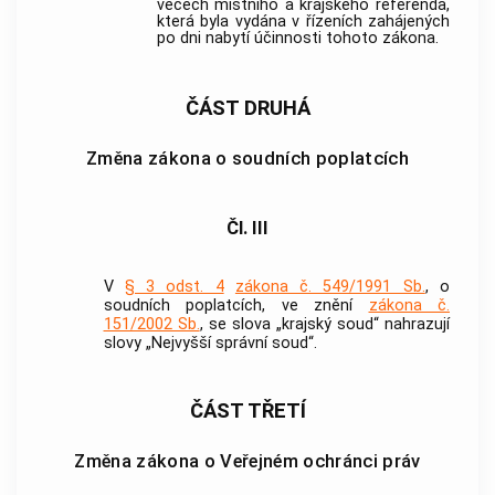
věcech místního a krajského referenda,
která byla vydána v řízeních zahájených
po dni nabytí účinnosti tohoto zákona.
ČÁST DRUHÁ
Změna zákona o soudních poplatcích
Čl. III
V
§ 3 odst. 4
zákona č. 549/1991 Sb.
, o
soudních poplatcích, ve znění
zákona č.
151/2002 Sb.
, se slova „krajský soud“ nahrazují
slovy „Nejvyšší správní soud“.
ČÁST TŘETÍ
Změna zákona o Veřejném ochránci práv