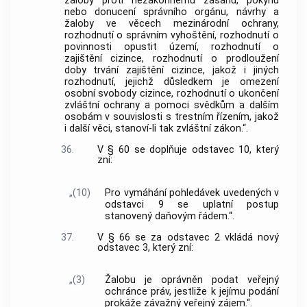
žaloby proti nezákonnému zásahu, pokynu
nebo donucení správního orgánu, návrhy a
žaloby ve věcech mezinárodní ochrany,
rozhodnutí o správním vyhoštění, rozhodnutí o
povinnosti opustit území, rozhodnutí o
zajištění cizince, rozhodnutí o prodloužení
doby trvání zajištění cizince, jakož i jiných
rozhodnutí, jejichž důsledkem je omezení
osobní svobody cizince, rozhodnutí o ukončení
zvláštní ochrany a pomoci svědkům a dalším
osobám v souvislosti s trestním řízením, jakož
i další věci, stanoví-li tak zvláštní zákon.“.
36.
V § 60 se doplňuje odstavec 10, který
zní:
„(10)
Pro vymáhání pohledávek uvedených v
odstavci 9 se uplatní postup
stanovený daňovým řádem.“.
37.
V § 66 se za odstavec 2 vkládá nový
odstavec 3, který zní:
„(3)
Žalobu je oprávněn podat veřejný
ochránce práv, jestliže k jejímu podání
prokáže závažný veřejný zájem.“.