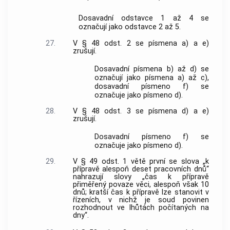
Dosavadní odstavce 1 až 4 se
označují jako odstavce 2 až 5.
27.
V § 48 odst. 2 se písmena a) a e)
zrušují.
Dosavadní písmena b) až d) se
označují jako písmena a) až c),
dosavadní písmeno f) se
označuje jako písmeno d).
28.
V § 48 odst. 3 se písmena d) a e)
zrušují.
Dosavadní písmeno f) se
označuje jako písmeno d).
29.
V § 49 odst. 1 větě první se slova „k
přípravě alespoň deset pracovních dnů“
nahrazují slovy „čas k přípravě
přiměřený povaze věci, alespoň však 10
dnů; kratší čas k přípravě lze stanovit v
řízeních, v nichž je soud povinen
rozhodnout ve lhůtách počítaných na
dny“.