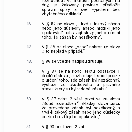
rozhodnout ve lhůtách počítaných na
dny, je žalovaný povinen předložit
správní spisy a své vyjádření bez
zbytečného odkladu“.
46.
V § 82 se slova „, trvá-li takový zásah
nebo jeho důsledky anebo hrozí-li jeho
opakování“ nahrazují slovy „nebo určení
toho, že zásah byl nezákonný“.
47.
V § 85 se slovo „nebo“ nahrazuje slovy
„; to neplatí v případě,“.
48.
§ 86 se včetně nadpisu zrušuje.
49.
V § 87 se na konci textu odstavce 1
doplňují slova „; rozhoduje-li soud pouze
o určení toho, zda zásah byl nezákonný,
vychází ze skutkového a právního
stavu, který tu byl v době zásahu“.
50.
V § 87 odst. 2 větě první se za slova
„Soud rozsudkem“ vkládají slova „určí,
že provedený zásah byl nezákonný, a
trvá-li takový zásah nebo jeho důsledky
anebo hrozí-li jeho opakování,“.
51.
V § 90 odstavec 2 zní: