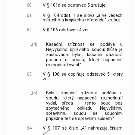
60.
V § 101d se odstavec 5 zrušuje.
61.
V § 104 odst. 1 se slova „a ve věcech
místního a krajského referenda“ zrušují.
62.
V § 106 odstavec 4 zní:
„(4)
Kasační stížnost se podává u
Nejvyššího správního soudu; lhůta je
zachována, byla-li kasační stížnost
podána u soudu, který napadené
rozhodnutí vydal.“.
63.
V § 106 se doplňuje odstavec 5, který
zní:
„(5)
Byla-li kasační stížnost podána u
soudu, který napadené rozhodnutí
vydal, předá ji tento soud bez
zbytečného odkladu Nejvyššímu
správnímu soudu se soudním,
případně též se správním spisem.“.
64.
V § 107 se číslo „4“ nahrazuje číslem
„5“.