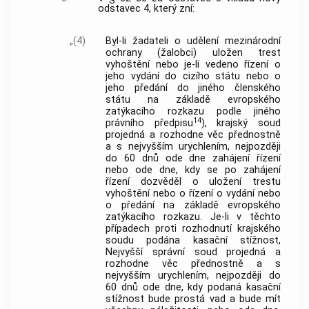
odstavec 4, který zní:
„(4)
Byl-li žadateli o udělení mezinárodní
ochrany (žalobci) uložen trest
vyhoštění nebo je-li vedeno řízení o
jeho vydání do cizího státu nebo o
jeho předání do jiného členského
státu na základě evropského
zatýkacího rozkazu podle jiného
14
právního předpisu
), krajský soud
projedná a rozhodne věc přednostně
a s nejvyšším urychlením, nejpozději
do 60 dnů ode dne zahájení řízení
nebo ode dne, kdy se po zahájení
řízení dozvěděl o uložení trestu
vyhoštění nebo o řízení o vydání nebo
o předání na základě evropského
zatýkacího rozkazu. Je-li v těchto
případech proti rozhodnutí krajského
soudu podána kasační stížnost,
Nejvyšší správní soud projedná a
rozhodne věc přednostně a s
nejvyšším urychlením, nejpozději do
60 dnů ode dne, kdy podaná kasační
stížnost bude prostá vad a bude mít