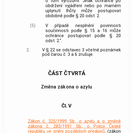
o tom vyrozumí. Jinak ochránce po
obdržení vyjádření nebo po marném
uplynutí lhůty může postupovat
obdobně podle § 20 odst. 2.
(5)
V případě nesplnění povinnosti
součinnosti podle § 15 a 16 může
ochránce postupovat podle § 20
odst. 2.“.
2.
V § 22 se odstavec 3 včetně poznámek
pod čarou č. 3 a 6 zrušuje.
ČÁST ČTVRTÁ
Změna zákona o azylu
Čl. V
Zákon č. 325/1999 Sb., o azylu a o změně
zákona č. 283/1991 Sb., o Policii České
republiky, ve znění pozdějších předpisů,
(zákon