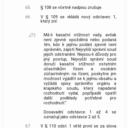
65.
§ 108 se včetně nadpisu zrušuje.
66.
V § 109 se vkládá nový odstavec 1,
který zní:
„(1)
Má-li kasační stížnost vady, avšak
není zjevně opožděná nebo podaná
tím, kdo k jejímu podání zjevně není
oprávněn, zajistí Nejvyšší správní soud
jejich odstranění. Nejsou-li důvody pro
jiný postup, Nejvyšší správní soud
doručí kasační stížnost ostatním
účastníkům řízení a osobám
zúčastněným na řízení, poskytne jim
možnost vyjádřit se k jejímu obsahu a
vyžádá spisy správního orgánu a
krajského soudu, který napadené
rozhodnutí vydal, popřípadě opatří
další podklady potřebné pro
rozhodnutí.“.
Dosavadní odstavce 1 až 4 se
označují jako odstavce 2 až 5.
67.
V § 110 odst. 1 větě první se za slova