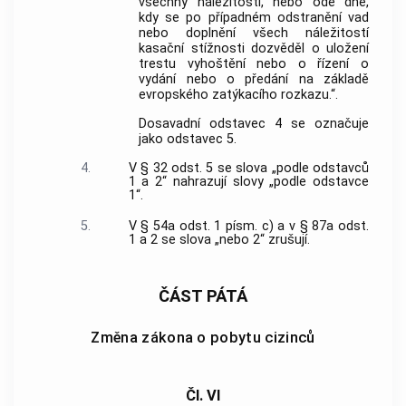
všechny náležitosti, nebo ode dne,
kdy se po případném odstranění vad
nebo doplnění všech náležitostí
kasační stížnosti dozvěděl o uložení
trestu vyhoštění nebo o řízení o
vydání nebo o předání na základě
evropského zatýkacího rozkazu.“.
Dosavadní odstavec 4 se označuje
jako odstavec 5.
4.
V § 32 odst. 5 se slova „podle odstavců
1 a 2“ nahrazují slovy „podle odstavce
1“.
5.
V § 54a odst. 1 písm. c) a v § 87a odst.
1 a 2 se slova „nebo 2“ zrušují.
ČÁST PÁTÁ
Změna zákona o pobytu cizinců
Čl. VI