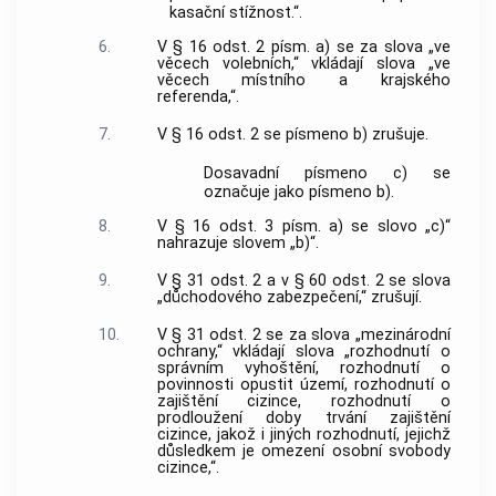
kasační stížnost.“.
6.
V § 16 odst. 2 písm. a) se za slova „ve
věcech volebních,“ vkládají slova „ve
věcech místního a krajského
referenda,“.
7.
V § 16 odst. 2 se písmeno b) zrušuje.
Dosavadní písmeno c) se
označuje jako písmeno b).
8.
V § 16 odst. 3 písm. a) se slovo „c)“
nahrazuje slovem „b)“.
9.
V § 31 odst. 2 a v § 60 odst. 2 se slova
„důchodového zabezpečení,“ zrušují.
10.
V § 31 odst. 2 se za slova „mezinárodní
ochrany,“ vkládají slova „rozhodnutí o
správním vyhoštění, rozhodnutí o
povinnosti opustit území, rozhodnutí o
zajištění cizince, rozhodnutí o
prodloužení doby trvání zajištění
cizince, jakož i jiných rozhodnutí, jejichž
důsledkem je omezení osobní svobody
cizince,“.