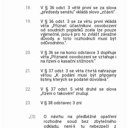
18.
V § 36 odst. 3 větě první se za slova
„předsedy senátu“ vkládá slovo „zčásti“.
19.
V § 36 odst. 3 se za větu první vkládá
věta „Přiznat účastníkovi osvobození
od soudních poplatků zcela lze pouze
výjimečně, jsou-li pro to zvlášť závažné
důvody, a toto rozhodnutí musí být
odůvodněno.“.
20.
V § 36 se na konci odstavce 3 doplňuje
věta „Přiznané osvobození se vztahuje i
na řízení o kasační stížnosti.“.
21.
V § 37 odst. 3 se věta čtvrtá nahrazuje
větou „K podání musí být připojeny
listiny, kterých se podatel dovolává.“.
22.
V § 37 odst. 5 větě druhé se slova
„řízení o takovém“ zrušují.
23.
V § 38 odstavec 3 zní:
„(3)
O návrhu na předběžné opatření
rozhodne soud bez zbytečného
odkladu; není-li tu nebezpečí z