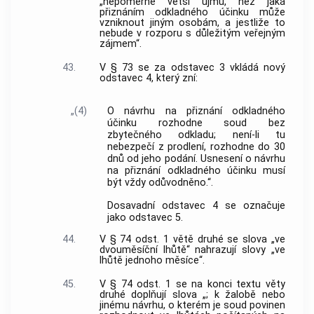
„nepoměrně větší újmu, než jaká
přiznáním odkladného účinku může
vzniknout jiným osobám, a jestliže to
nebude v rozporu s důležitým veřejným
zájmem“.
43.
V § 73 se za odstavec 3 vkládá nový
odstavec 4, který zní:
„(4)
O návrhu na přiznání odkladného
účinku rozhodne soud bez
zbytečného odkladu; není-li tu
nebezpečí z prodlení, rozhodne do 30
dnů od jeho podání. Usnesení o návrhu
na přiznání odkladného účinku musí
být vždy odůvodněno.“.
Dosavadní odstavec 4 se označuje
jako odstavec 5.
44.
V § 74 odst. 1 větě druhé se slova „ve
dvouměsíční lhůtě“ nahrazují slovy „ve
lhůtě jednoho měsíce“.
45.
V § 74 odst. 1 se na konci textu věty
druhé doplňují slova „; k žalobě nebo
jinému návrhu, o kterém je soud povinen