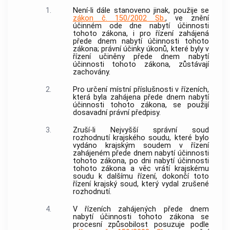
1.
Není-li dále stanoveno jinak, použije se
zákon č. 150/2002 Sb.
, ve znění
účinném ode dne nabytí účinnosti
tohoto zákona, i pro řízení zahájená
přede dnem nabytí účinnosti tohoto
zákona; právní účinky úkonů, které byly v
řízení učiněny přede dnem nabytí
účinnosti tohoto zákona, zůstávají
zachovány.
2.
Pro určení místní příslušnosti v řízeních,
která byla zahájena přede dnem nabytí
účinnosti tohoto zákona, se použijí
dosavadní právní předpisy.
3.
Zruší-li Nejvyšší správní soud
rozhodnutí krajského soudu, které bylo
vydáno krajským soudem v řízení
zahájeném přede dnem nabytí účinnosti
tohoto zákona, po dni nabytí účinnosti
tohoto zákona a věc vrátí krajskému
soudu k dalšímu řízení, dokončí toto
řízení krajský soud, který vydal zrušené
rozhodnutí.
4.
V řízeních zahájených přede dnem
nabytí účinnosti tohoto zákona se
procesní způsobilost posuzuje podle