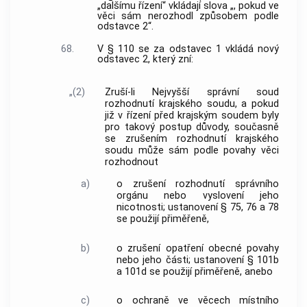
„dalšímu řízení“ vkládají slova „, pokud ve
věci sám nerozhodl způsobem podle
odstavce 2“.
68.
V § 110 se za odstavec 1 vkládá nový
odstavec 2, který zní:
„(2)
Zruší-li Nejvyšší správní soud
rozhodnutí krajského soudu, a pokud
již v řízení před krajským soudem byly
pro takový postup důvody, současně
se zrušením rozhodnutí krajského
soudu může sám podle povahy věci
rozhodnout
a)
o zrušení rozhodnutí správního
orgánu nebo vyslovení jeho
nicotnosti; ustanovení § 75, 76 a 78
se použijí přiměřeně,
b)
o zrušení opatření obecné povahy
nebo jeho části; ustanovení § 101b
a 101d se použijí přiměřeně, anebo
c)
o ochraně ve věcech místního