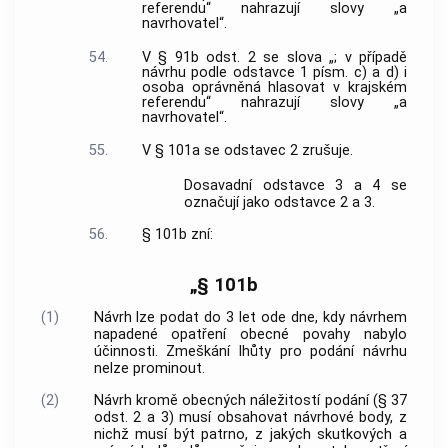
referendu“ nahrazují slovy „a
navrhovatel“.
54.
V § 91b odst. 2 se slova „; v případě
návrhu podle odstavce 1 písm. c) a d) i
osoba oprávněná hlasovat v krajském
referendu“ nahrazují slovy „a
navrhovatel“.
55.
V § 101a se odstavec 2 zrušuje.
Dosavadní odstavce 3 a 4 se
označují jako odstavce 2 a 3.
56.
§ 101b zní:
„§ 101b
(1)
Návrh lze podat do 3 let ode dne, kdy návrhem
napadené opatření obecné povahy nabylo
účinnosti. Zmeškání lhůty pro podání návrhu
nelze prominout.
(2)
Návrh kromě obecných náležitostí podání (§ 37
odst. 2 a 3) musí obsahovat návrhové body, z
nichž musí být patrno, z jakých skutkových a