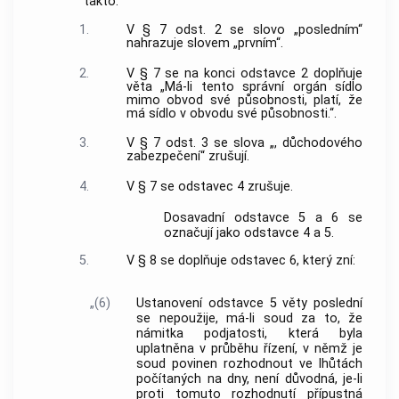
takto:
1.
V § 7 odst. 2 se slovo „posledním“
nahrazuje slovem „prvním“.
2.
V § 7 se na konci odstavce 2 doplňuje
věta „Má-li tento správní orgán sídlo
mimo obvod své působnosti, platí, že
má sídlo v obvodu své působnosti.“.
3.
V § 7 odst. 3 se slova „, důchodového
zabezpečení“ zrušují.
4.
V § 7 se odstavec 4 zrušuje.
Dosavadní odstavce 5 a 6 se
označují jako odstavce 4 a 5.
5.
V § 8 se doplňuje odstavec 6, který zní:
„(6)
Ustanovení odstavce 5 věty poslední
se nepoužije, má-li soud za to, že
námitka podjatosti, která byla
uplatněna v průběhu řízení, v němž je
soud povinen rozhodnout ve lhůtách
počítaných na dny, není důvodná, je-li
proti tomuto rozhodnutí přípustná