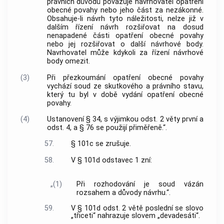
právních důvodů považuje navrhovatel opatření
obecné povahy nebo jeho část za nezákonné.
Obsahuje-li návrh tyto náležitosti, nelze již v
dalším řízení návrh rozšiřovat na dosud
nenapadené části opatření obecné povahy
nebo jej rozšiřovat o další návrhové body.
Navrhovatel může kdykoli za řízení návrhové
body omezit.
(3)
Při přezkoumání opatření obecné povahy
vychází soud ze skutkového a právního stavu,
který tu byl v době vydání opatření obecné
povahy.
(4)
Ustanovení § 34, s výjimkou odst. 2 věty první a
odst. 4, a § 76 se použijí přiměřeně.“.
57.
§ 101c se zrušuje.
58.
V § 101d odstavec 1 zní:
„(1)
Při rozhodování je soud vázán
rozsahem a důvody návrhu.“.
59.
V § 101d odst. 2 větě poslední se slovo
„třiceti“ nahrazuje slovem „devadesáti“.