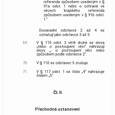
referenda způsobem uvedeným v §
91a odst. 1 nebo o ochraně ve
věcech krajského referenda
způsobem uvedeným v § 91b odst.
1.“.
Dosavadní odstavce 2 až 4 se
označují jako odstavce 3 až 5.
69.
V § 110 odst. 3 větě druhé se slova
„nebo o postoupení věci“ nahrazují
slovy „, o postoupení věci nebo
způsobem podle odstavce 2“.
70.
V § 110 se odstavec 5 zrušuje.
71.
V § 117 odst. 1 se číslo „4“ nahrazuje
číslem „5“.
Čl. II
Přechodná ustanovení