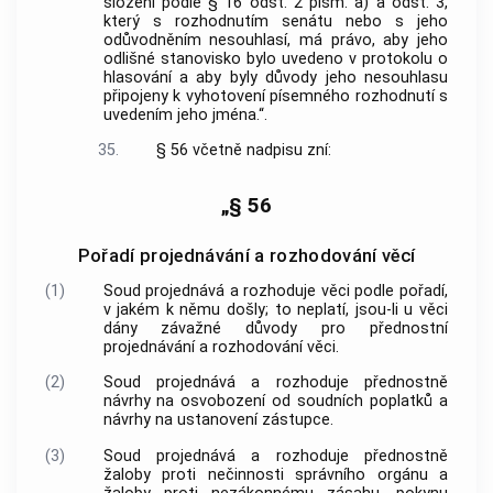
složení podle § 16 odst. 2 písm. a) a odst. 3,
který s rozhodnutím senátu nebo s jeho
odůvodněním nesouhlasí, má právo, aby jeho
odlišné stanovisko bylo uvedeno v protokolu o
hlasování a aby byly důvody jeho nesouhlasu
připojeny k vyhotovení písemného rozhodnutí s
uvedením jeho jména.“.
35.
§ 56 včetně nadpisu zní:
„§ 56
Pořadí projednávání a rozhodování věcí
(1)
Soud projednává a rozhoduje věci podle pořadí,
v jakém k němu došly; to neplatí, jsou-li u věci
dány závažné důvody pro přednostní
projednávání a rozhodování věci.
(2)
Soud projednává a rozhoduje přednostně
návrhy na osvobození od soudních poplatků a
návrhy na ustanovení zástupce.
(3)
Soud projednává a rozhoduje přednostně
žaloby proti nečinnosti správního orgánu a