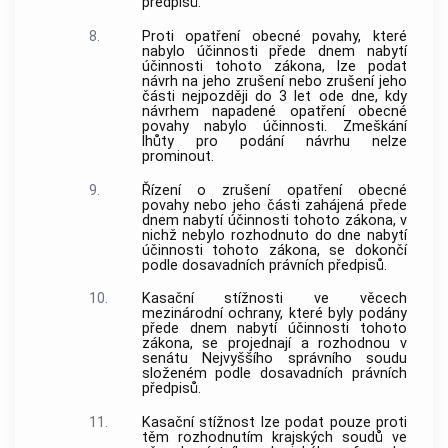
předpisů.
8.
Proti opatření obecné povahy, které
nabylo účinnosti přede dnem nabytí
účinnosti tohoto zákona, lze podat
návrh na jeho zrušení nebo zrušení jeho
části nejpozději do 3 let ode dne, kdy
návrhem napadené opatření obecné
povahy nabylo účinnosti. Zmeškání
lhůty pro podání návrhu nelze
prominout.
9.
Řízení o zrušení opatření obecné
povahy nebo jeho části zahájená přede
dnem nabytí účinnosti tohoto zákona, v
nichž nebylo rozhodnuto do dne nabytí
účinnosti tohoto zákona, se dokončí
podle dosavadních právních předpisů.
10.
Kasační stížnosti ve věcech
mezinárodní ochrany, které byly podány
přede dnem nabytí účinnosti tohoto
zákona, se projednají a rozhodnou v
senátu Nejvyššího správního soudu
složeném podle dosavadních právních
předpisů.
11.
Kasační stížnost lze podat pouze proti
těm rozhodnutím krajských soudů ve