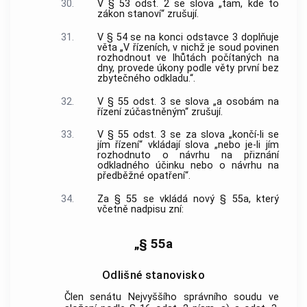
30.
V § 53 odst. 2 se slova „tam, kde to
zákon stanoví“ zrušují.
31.
V § 54 se na konci odstavce 3 doplňuje
věta „V řízeních, v nichž je soud povinen
rozhodnout ve lhůtách počítaných na
dny, provede úkony podle věty první bez
zbytečného odkladu.“.
32.
V § 55 odst. 3 se slova „a osobám na
řízení zúčastněným“ zrušují.
33.
V § 55 odst. 3 se za slova „končí-li se
jím řízení“ vkládají slova „nebo je-li jím
rozhodnuto o návrhu na přiznání
odkladného účinku nebo o návrhu na
předběžné opatření“.
34.
Za § 55 se vkládá nový § 55a, který
včetně nadpisu zní:
„§ 55a
Odlišné stanovisko
Člen senátu Nejvyššího správního soudu ve