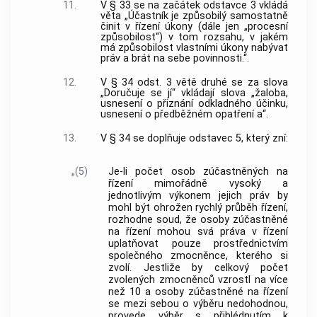
11.
V § 33 se na začátek odstavce 3 vkládá
věta „Účastník je způsobilý samostatně
činit v řízení úkony (dále jen „procesní
způsobilost“) v tom rozsahu, v jakém
má způsobilost vlastními úkony nabývat
práv a brát na sebe povinnosti.“.
12.
V § 34 odst. 3 větě druhé se za slova
„Doručuje se jí“ vkládají slova „žaloba,
usnesení o přiznání odkladného účinku,
usnesení o předběžném opatření a“.
13.
V § 34 se doplňuje odstavec 5, který zní:
„(5)
Je-li počet osob zúčastněných na
řízení mimořádně vysoký a
jednotlivým výkonem jejich práv by
mohl být ohrožen rychlý průběh řízení,
rozhodne soud, že osoby zúčastněné
na řízení mohou svá práva v řízení
uplatňovat pouze prostřednictvím
společného zmocněnce, kterého si
zvolí. Jestliže by celkový počet
zvolených zmocněnců vzrostl na více
než 10 a osoby zúčastněné na řízení
se mezi sebou o výběru nedohodnou,
provede výběr s přihlédnutím k