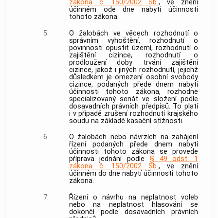
zákona č. 150/2002 Sb.
, ve znění
účinném ode dne nabytí účinnosti
tohoto zákona.
5.
O žalobách ve věcech rozhodnutí o
správním vyhoštění, rozhodnutí o
povinnosti opustit území, rozhodnutí o
zajištění cizince, rozhodnutí o
prodloužení doby trvání zajištění
cizince, jakož i jiných rozhodnutí, jejichž
důsledkem je omezení osobní svobody
cizince, podaných přede dnem nabytí
účinnosti tohoto zákona, rozhodne
specializovaný senát ve složení podle
dosavadních právních předpisů. To platí
i v případě zrušení rozhodnutí krajského
soudu na základě kasační stížnosti.
6.
O žalobách nebo návrzích na zahájení
řízení podaných přede dnem nabytí
účinnosti tohoto zákona se provede
příprava jednání podle
§ 49 odst. 1
zákona č. 150/2002 Sb.
, ve znění
účinném do dne nabytí účinnosti tohoto
zákona.
7.
Řízení o návrhu na neplatnost voleb
nebo na neplatnost hlasování se
dokončí podle dosavadních právních