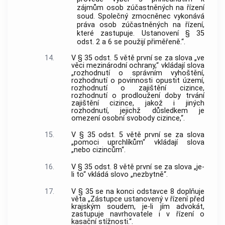
zájmům osob zúčastněných na řízení
soud. Společný zmocněnec vykonává
práva osob zúčastněných na řízení,
které zastupuje. Ustanovení § 35
odst. 2 a 6 se použijí přiměřeně.“.
14.
V § 35 odst. 5 větě první se za slova „ve
věci mezinárodní ochrany,“ vkládají slova
„rozhodnutí o správním vyhoštění,
rozhodnutí o povinnosti opustit území,
rozhodnutí o zajištění cizince,
rozhodnutí o prodloužení doby trvání
zajištění cizince, jakož i jiných
rozhodnutí, jejichž důsledkem je
omezení osobní svobody cizince,“.
15.
V § 35 odst. 5 větě první se za slova
„pomoci uprchlíkům“ vkládají slova
„nebo cizincům“.
16.
V § 35 odst. 8 větě první se za slova „je-
li to“ vkládá slovo „nezbytně“.
17.
V § 35 se na konci odstavce 8 doplňuje
věta „Zástupce ustanovený v řízení před
krajským soudem, je-li jím advokát,
zastupuje navrhovatele i v řízení o
kasační stížnosti.“.