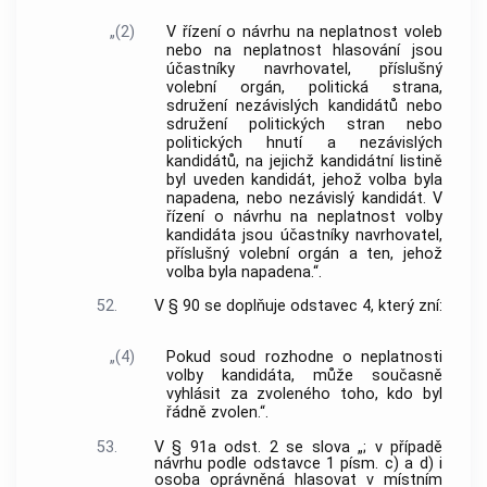
„(2)
V řízení o návrhu na neplatnost voleb
nebo na neplatnost hlasování jsou
účastníky navrhovatel, příslušný
volební orgán, politická strana,
sdružení nezávislých kandidátů nebo
sdružení politických stran nebo
politických hnutí a nezávislých
kandidátů, na jejichž kandidátní listině
byl uveden kandidát, jehož volba byla
napadena, nebo nezávislý kandidát. V
řízení o návrhu na neplatnost volby
kandidáta jsou účastníky navrhovatel,
příslušný volební orgán a ten, jehož
volba byla napadena.“.
52.
V § 90 se doplňuje odstavec 4, který zní:
„(4)
Pokud soud rozhodne o neplatnosti
volby kandidáta, může současně
vyhlásit za zvoleného toho, kdo byl
řádně zvolen.“.
53.
V § 91a odst. 2 se slova „; v případě
návrhu podle odstavce 1 písm. c) a d) i
osoba oprávněná hlasovat v místním