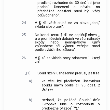
prodlení, rozhodne do 30 dnů od jeho
podání. Usnesení o návrhu na
předběžné opatření musí být vždy
odůvodněno.“.
24.
V § 41 větě druhé se za slovo „daní,“
vkládá slovo „cel,“.
25.
Na konci textu § 41 se doplňují slova „,
a o promlčecích dobách ve věci náhrady
škody nebo nemajetkové újmy
způsobené při výkonu veřejné moci
podle zvláštního zákona“.
26.
V § 48 se vkládá nový odstavec 1, který
zní:
„(1)
Soud řízení usnesením přeruší, jestliže
a)
ve věci byl předložen Ústavnímu
soudu návrh podle čl. 95 odst. 2
Ústavy,
b)
rozhodl, že požádá Soudní dvůr
Evropské unie o rozhodnutí o
15a
předběžné otázce
).“.