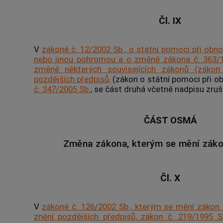
Čl. IX
V
zákoně č. 12/2002 Sb., o státní pomoci při obn
nebo jinou pohromou a o změně zákona č. 363/19
změně některých souvisejících zákonů (zákon 
pozdějších předpisů,
(zákon o státní pomoci při o
č. 347/2005 Sb.
, se část druhá včetně nadpisu zruš
ČÁST OSMÁ
Změna zákona, kterým se mění zák
Čl. X
V
zákoně č. 126/2002 Sb., kterým se mění zákon č
znění pozdějších předpisů, zákon č. 219/1995 S