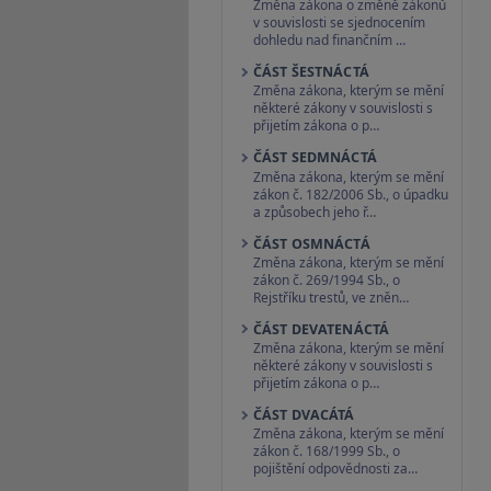
Změna zákona o změně zákonů
v souvislosti se sjednocením
dohledu nad finančním …
ČÁST ŠESTNÁCTÁ
Změna zákona, kterým se mění
některé zákony v souvislosti s
přijetím zákona o p…
ČÁST SEDMNÁCTÁ
Změna zákona, kterým se mění
zákon č. 182/2006 Sb., o úpadku
a způsobech jeho ř…
ČÁST OSMNÁCTÁ
Změna zákona, kterým se mění
zákon č. 269/1994 Sb., o
Rejstříku trestů, ve zněn…
ČÁST DEVATENÁCTÁ
Změna zákona, kterým se mění
některé zákony v souvislosti s
přijetím zákona o p…
ČÁST DVACÁTÁ
Změna zákona, kterým se mění
zákon č. 168/1999 Sb., o
pojištění odpovědnosti za…