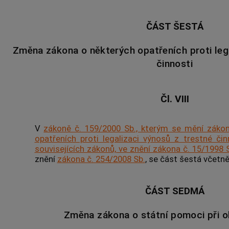
ČÁST ŠESTÁ
Změna zákona o některých opatřeních proti lega
činnosti
Čl. VIII
V
zákoně č. 159/2000 Sb., kterým se mění zákon
opatřeních proti legalizaci výnosů z trestné č
souvisejících zákonů, ve znění zákona č. 15/1998 S
znění
zákona č. 254/2008 Sb.
, se část šestá včetně
ČÁST SEDMÁ
Změna zákona o státní pomoci při 