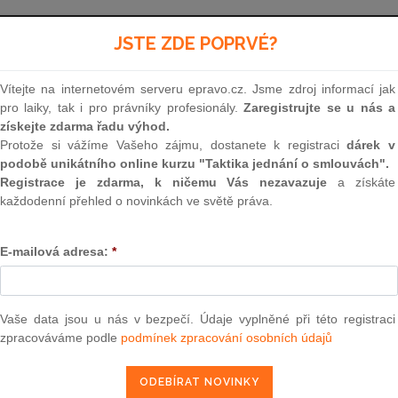
Aktuální znění
od 1. 4. 2024
JSTE ZDE POPRVÉ?
Vítejte na internetovém serveru epravo.cz. Jsme zdroj informací jak
278
pro laiky, tak i pro právníky profesionály.
Zaregistrujte se u nás a
získejte zdarma řadu výhod.
ZÁKON
Protože si vážíme Vašeho zájmu, dostanete k registraci
dárek v
podobě unikátního online kurzu "Taktika jednání o smlouvách".
ze dne 22. července 200
Registrace je zdarma, k ničemu Vás nezavazuje
a získáte
každodenní přehled o novinkách ve světě práva.
o změně zákonů v souvislosti s přijetím zák
E-mailová adresa:
*
Parlament se usnesl na tomto zákoně České rep
Vaše data jsou u nás v bezpečí. Údaje vyplněné při této registraci
zpracováváme podle
podmínek zpracování osobních údajů
ČÁST DRUHÁ
Změna zákona o rezervách pro zjištění zák