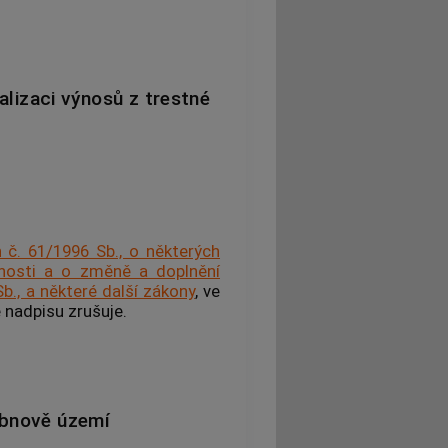
lizaci výnosů z trestné
 č. 61/1996 Sb., o některých
innosti a o změně a doplnění
b., a některé další zákony
, ve
 nadpisu zrušuje.
obnově území