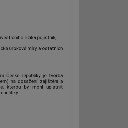
nvestičního rizika pojistník,
ické úrokové míry a ostatních
í České republiky je tvorba
em) na dosažení, zajištění a
e, kterou by mohl uplatnit
epubliky.