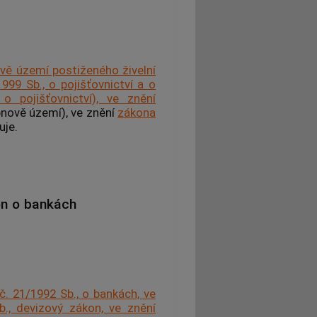
ově území postiženého živelní
99 Sb., o pojišťovnictví a o
o pojišťovnictví), ve znění
bnově území), ve znění
zákona
uje.
on o bankách
. 21/1992 Sb., o bankách, ve
b., devizový zákon, ve znění