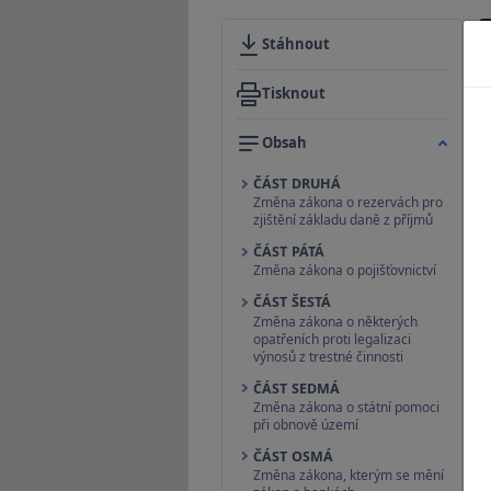
Stáhnout
Tisknout
Obsah
ČÁST DRUHÁ
Změna zákona o rezervách pro
zjištění základu daně z příjmů
ČÁST PÁTÁ
Změna zákona o pojišťovnictví
ČÁST ŠESTÁ
Změna zákona o některých
opatřeních proti legalizaci
výnosů z trestné činnosti
ČÁST SEDMÁ
Změna zákona o státní pomoci
při obnově území
ČÁST OSMÁ
Změna zákona, kterým se mění