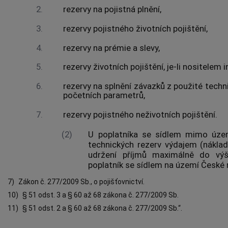
2.
rezervy na pojistná plnění,
3.
rezervy pojistného životních pojištění,
4.
rezervy na prémie a slevy,
5.
rezervy životních pojištění, je-li nositelem i
6.
rezervy na splnění závazků z použité techn
početních parametrů,
7.
rezervy pojistného neživotních pojištění.
(2)
U poplatníka se sídlem mimo územ
technických rezerv výdajem (náklad
udržení příjmů maximálně do výš
poplatník se sídlem na území České r
7)
Zákon č. 277/2009 Sb., o pojišťovnictví.
10)
§ 51 odst. 3 a § 60 až 68 zákona č. 277/2009 Sb.
11)
§ 51 odst. 2 a § 60 až 68 zákona č. 277/2009 Sb.“.