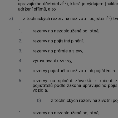
1a
upravujícího účetnictví
), která je výdajem (nákl
udržení příjmů, a to
10
a)
z technických rezerv na neživotní pojištění
) t
1.
rezervy na nezasloužené pojistné,
2.
rezervy na pojistná plnění,
3.
rezervy na prémie a slevy,
4.
vyrovnávací rezervy,
5.
rezervy pojistného neživotních pojištění a
6.
rezervy na splnění závazků z ručení 
pojistitelů podle zákona upravujícího poj
vozidla,
b)
z technických rezerv na životní po
1.
rezervy na nezasloužené pojistné,