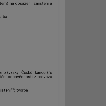
adem) na dosažení, zajištění a
vorba
za závazky České kanceláře
ištění odpovědnosti z provozu
11
jištění
) tvorba