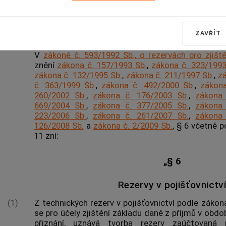
Čl. II
ZAVŘÍT
V
zákoně č. 593/1992 Sb., o rezervách pro zjišt
znění
zákona č. 157/1993 Sb.
,
zákona č. 323/1993
zákona č. 132/1995 Sb.
,
zákona č. 211/1997 Sb.
,
zá
č. 363/1999 Sb.
,
zákona č. 492/2000 Sb.
,
zákona
260/2002 Sb.
,
zákona č. 176/2003 Sb.
,
zákona 
669/2004 Sb.
,
zákona č. 377/2005 Sb.
,
zákona 
223/2006 Sb.
,
zákona č. 261/2007 Sb.
,
zákona 
126/2008 Sb.
a
zákona č. 2/2009 Sb.
, § 6 včetně 
11 zní:
„§ 6
Rezervy v pojišťovnictv
(1)
Z technických rezerv v pojišťovnictví podle zákona
se pro účely zjištění základu daně z příjmů v obdo
přiznání, uznává tvorba rezerv zaúčtovaná