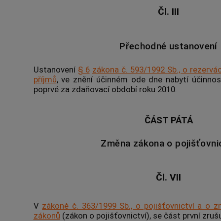
Čl. III
Přechodné ustanovení
Ustanovení
§ 6
zákona č. 593/1992 Sb., o rezervác
příjmů
, ve znění účinném ode dne nabytí účinnos
poprvé za zdaňovací období roku 2010.
ČÁST PÁTÁ
Změna zákona o pojišťovni
Čl. VII
V
zákoně č. 363/1999 Sb., o pojišťovnictví a o z
zákonů
(zákon o pojišťovnictví), se část první zrušu