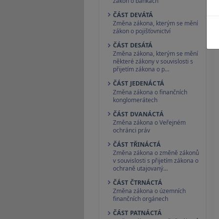
zákon o bankách
ČÁST DEVÁTÁ
Změna zákona, kterým se mění
zákon o pojišťovnictví
ČÁST DESÁTÁ
Změna zákona, kterým se mění
některé zákony v souvislosti s
přijetím zákona o p…
ČÁST JEDENÁCTÁ
Změna zákona o finančních
konglomerátech
ČÁST DVANÁCTÁ
Změna zákona o Veřejném
ochránci práv
ČÁST TŘINÁCTÁ
Změna zákona o změně zákonů
v souvislosti s přijetím zákona o
ochraně utajovaný…
ČÁST ČTRNÁCTÁ
Změna zákona o územních
finančních orgánech
ČÁST PATNÁCTÁ