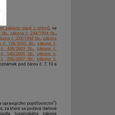
ění základu daně z příjmů
, ve
 Sb.
,
zákona č. 244/1994 Sb.
,
kona č. 333/1998 Sb.
,
zákona
 č. 126/2002 Sb.
,
zákona č.
č. 438/2003 Sb.
,
zákona č.
č. 545/2005 Sb.
,
zákona č.
č. 296/2007 Sb.
,
zákona č.
poznámek pod čarou č. 7, 10 a
í
7
 upravujícího pojišťovnictví
)
bí, za které se podává daňové
 podle tuzemského zákona