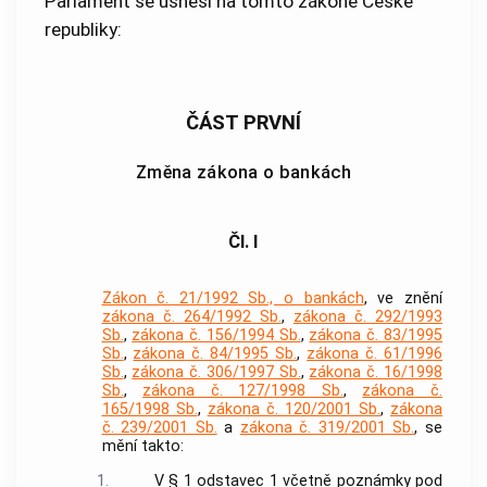
Parlament se usnesl na tomto zákoně České
republiky:
ČÁST PRVNÍ
Změna zákona o bankách
Čl. I
Zákon č. 21/1992 Sb., o bankách
, ve znění
zákona č. 264/1992 Sb.
,
zákona č. 292/1993
Sb.
,
zákona č. 156/1994 Sb.
,
zákona č. 83/1995
Sb.
,
zákona č. 84/1995 Sb.
,
zákona č. 61/1996
Sb.
,
zákona č. 306/1997 Sb.
,
zákona č. 16/1998
Sb.
,
zákona č. 127/1998 Sb.
,
zákona č.
165/1998 Sb.
,
zákona č. 120/2001 Sb.
,
zákona
č. 239/2001 Sb.
a
zákona č. 319/2001 Sb.
, se
mění takto:
1.
V § 1 odstavec 1 včetně poznámky pod