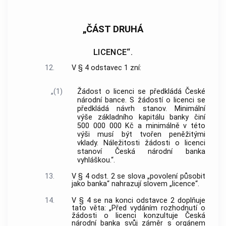
„ČÁST DRUHÁ
LICENCE“.
12.
V § 4 odstavec 1 zní:
„(1)
Žádost o licenci se předkládá České
národní bance. S žádostí o licenci se
předkládá návrh stanov. Minimální
výše základního kapitálu banky činí
500 000 000 Kč a minimálně v této
výši musí být tvořen peněžitými
vklady. Náležitosti žádosti o licenci
stanoví Česká národní banka
vyhláškou.“.
13.
V § 4 odst. 2 se slova „povolení působit
jako banka“ nahrazují slovem „licence“.
14.
V § 4 se na konci odstavce 2 doplňuje
tato věta: „Před vydáním rozhodnutí o
žádosti o licenci konzultuje Česká
národní banka svůj záměr s orgánem