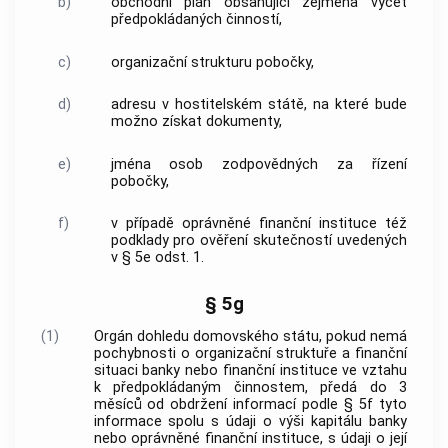
b)
obchodní plán obsahující zejména výčet
předpokládaných činností,
c)
organizační strukturu pobočky,
d)
adresu v hostitelském státě, na které bude
možno získat dokumenty,
e)
jména osob zodpovědných za řízení
pobočky,
f)
v případě oprávněné finanční instituce též
podklady pro ověření skutečností uvedených
v § 5e odst. 1.
§ 5g
(1)
Orgán dohledu domovského státu, pokud nemá
pochybnosti o organizační struktuře a finanční
situaci banky nebo finanční instituce ve vztahu
k předpokládaným činnostem, předá do 3
měsíců od obdržení informací podle § 5f tyto
informace spolu s údaji o výši kapitálu banky
nebo oprávněné finanční instituce, s údaji o její