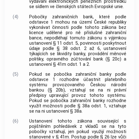
vydávání elektronických peněžních prostředků
se sídlem ve členských státech Evropské unie.
(4)
Pobočky zahraničních bank, které podle
odstavce 1 mohou na území České republiky
vykonávat činnosti podle tohoto zákona bez
licence udělené pro ně příslušné zahraniční
bance, nepodléhají tomuto zákonu s výjimkou
ustanovení § 11 odst. 5, povinnosti poskytnout
údaje podle § 38 odst. 2 až 6, ustanovení
týkajících se likvidity banky, provádění měnové
politiky, opravného zúčtování bank (§ 20c) a
ustanovení § 41m odst. 1 a 2.
(5)
Pokud se pobočka zahraniční banky podle
odstavce 1 rozhodne účastnit platebního
systému provozovaného Českou národní
bankou (§ 20b), vztahují se na ni právní
předpisy upravující provoz tohoto systému.
Pokud se pobočka zahraniční banky rozhodne
využít možnosti podle § 38a odst. 1, vztahuje
se na ni ustanovení § 38a.
(6)
Ustanovení tohoto zákona související s
pojištěním pohledávek z vkladů se na tyto
pobočky vztahují, jen pokud využijí možnosti
stanovené v § 41m. Postup podle § 26 lze vůči