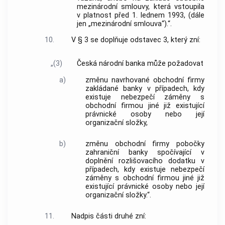
mezinárodní smlouvy, která vstoupila
v platnost před 1. lednem 1993, (dále
jen „mezinárodní smlouva“).“.
10.
V § 3 se doplňuje odstavec 3, který zní:
„(3)
Česká národní banka může požadovat
a)
změnu navrhované obchodní firmy
zakládané banky v případech, kdy
existuje nebezpečí záměny s
obchodní firmou jiné již existující
právnické osoby nebo její
organizační složky,
b)
změnu obchodní firmy pobočky
zahraniční banky spočívající v
doplnění rozlišovacího dodatku v
případech, kdy existuje nebezpečí
záměny s obchodní firmou jiné již
existující právnické osoby nebo její
organizační složky.“.
11.
Nadpis části druhé zní: