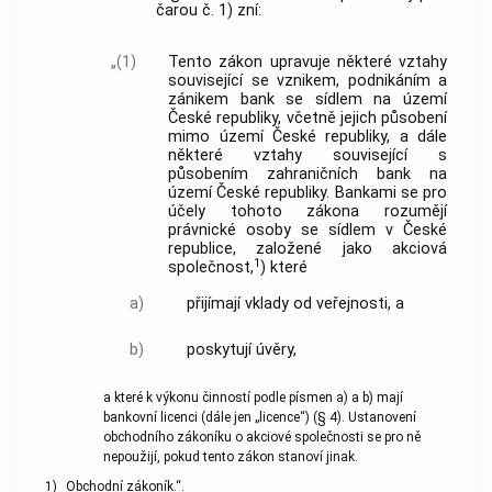
čarou č. 1) zní:
„(1)
Tento zákon upravuje některé vztahy
související se vznikem, podnikáním a
zánikem bank se sídlem na území
České republiky, včetně jejich působení
mimo území České republiky, a dále
některé vztahy související s
působením zahraničních bank na
území České republiky. Bankami se pro
účely tohoto zákona rozumějí
právnické osoby se sídlem v České
republice, založené jako akciová
1
společnost,
) které
a)
přijímají vklady od veřejnosti, a
b)
poskytují úvěry,
a které k výkonu činností podle písmen a) a b) mají
bankovní licenci (dále jen „licence“) (§ 4). Ustanovení
obchodního zákoníku o akciové společnosti se pro ně
nepoužijí, pokud tento zákon stanoví jinak.
1)
Obchodní zákoník.“.