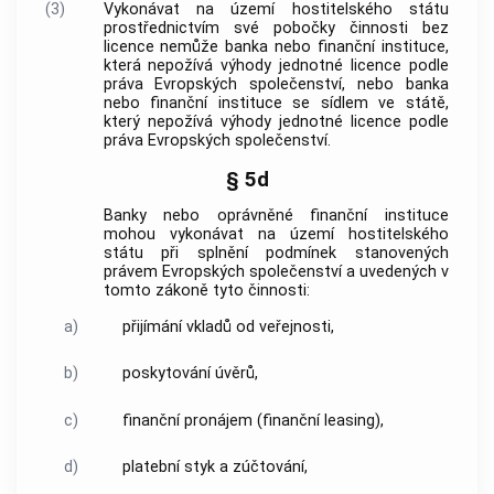
(3)
Vykonávat na území hostitelského státu
prostřednictvím své pobočky činnosti bez
licence nemůže banka nebo finanční instituce,
která nepožívá výhody jednotné licence podle
práva Evropských společenství, nebo banka
nebo finanční instituce se sídlem ve státě,
který nepožívá výhody jednotné licence podle
práva Evropských společenství.
§ 5d
Banky nebo oprávněné finanční instituce
mohou vykonávat na území hostitelského
státu při splnění podmínek stanovených
právem Evropských společenství a uvedených v
tomto zákoně tyto činnosti:
a)
přijímání vkladů od veřejnosti,
b)
poskytování úvěrů,
c)
finanční pronájem (finanční leasing),
d)
platební styk a zúčtování,