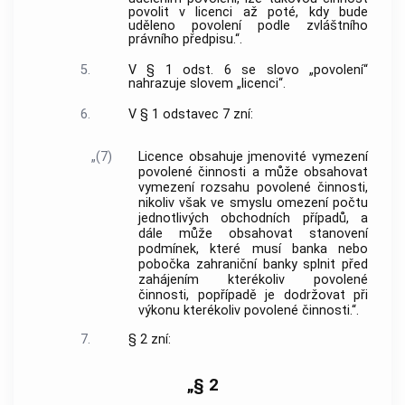
povolit v licenci až poté, kdy bude
uděleno povolení podle zvláštního
právního předpisu.“.
5.
V § 1 odst. 6 se slovo „povolení“
nahrazuje slovem „licenci“.
6.
V § 1 odstavec 7 zní:
„(7)
Licence obsahuje jmenovité vymezení
povolené činnosti a může obsahovat
vymezení rozsahu povolené činnosti,
nikoliv však ve smyslu omezení počtu
jednotlivých obchodních případů, a
dále může obsahovat stanovení
podmínek, které musí banka nebo
pobočka zahraniční banky splnit před
zahájením kterékoliv povolené
činnosti, popřípadě je dodržovat při
výkonu kterékoliv povolené činnosti.“.
7.
§ 2 zní:
„§ 2