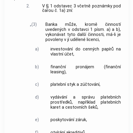
2.
V § 1 odstavec 3 včetně poznámky pod
čarou č. 1a) zní:
„(3)
Banka může, kromě činností
uvedených v odstavci 1 písm. a) a b),
vykonávat tyto další činnosti, má-li je
povoleny v jí udělené licenci,
a)
investování do cenných papírů na
vlastní účet,
b)
finanční pronájem (finanční
leasing),
c)
platební styk a zúčtování,
d)
vydávání a správu platebních
prostředků, například platebních
karet a cestovních šeků,
e)
poskytování záruk,
f)
otvírání akreditivů,