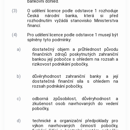
bankovní dohled.
(3)
O udělení licence podle odstavce 1 rozhoduje
Česká národní banka, která si před
rozhodnutím vyžádá stanovisko Ministerstva
financí.
(4)
Pro udělení licence podle odstavce 1 musejí být
splněny tyto podmínky:
a)
dostatečný objem a průhlednost původu
finančních zdrojů poskytnutých zahraniční
bankou její pobočce s ohledem na rozsah a
rizikovost podnikání pobočky,
b)
důvěryhodnost zahraniční banky a její
dostatečná finanční síla s ohledem na
rozsah podnikání pobočky,
c)
odborná způsobilost, důvěryhodnost a
zkušenost osob navrhovaných do vedení
pobočky,
d)
technické a organizační předpoklady pro
výkon navrhovaných činností pobočky,