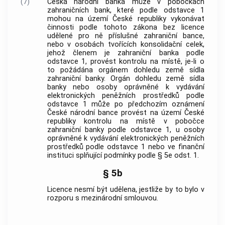
(7)
Česká národní banka může v pobočkách
zahraničních bank, které podle odstavce 1
mohou na území České republiky vykonávat
činnosti podle tohoto zákona bez licence
udělené pro ně příslušné zahraniční bance,
nebo v osobách tvořících konsolidační celek,
jehož členem je zahraniční banka podle
odstavce 1, provést kontrolu na místě, je-li o
to požádána orgánem dohledu země sídla
zahraniční banky. Orgán dohledu země sídla
banky nebo osoby oprávněné k vydávání
elektronických peněžních prostředků podle
odstavce 1 může po předchozím oznámení
České národní bance provést na území České
republiky kontrolu na místě v pobočce
zahraniční banky podle odstavce 1, u osoby
oprávněné k vydávání elektronických peněžních
prostředků podle odstavce 1 nebo ve finanční
instituci splňující podmínky podle § 5e odst. 1.
§ 5b
Licence nesmí být udělena, jestliže by to bylo v
rozporu s mezinárodní smlouvou.