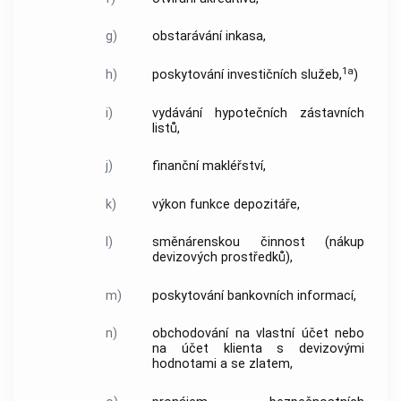
g)
obstarávání inkasa,
1a
h)
poskytování investičních služeb,
)
i)
vydávání hypotečních zástavních
listů,
j)
finanční makléřství,
k)
výkon funkce depozitáře,
l)
směnárenskou činnost (nákup
devizových prostředků),
m)
poskytování bankovních informací,
n)
obchodování na vlastní účet nebo
na účet klienta s devizovými
hodnotami a se zlatem,