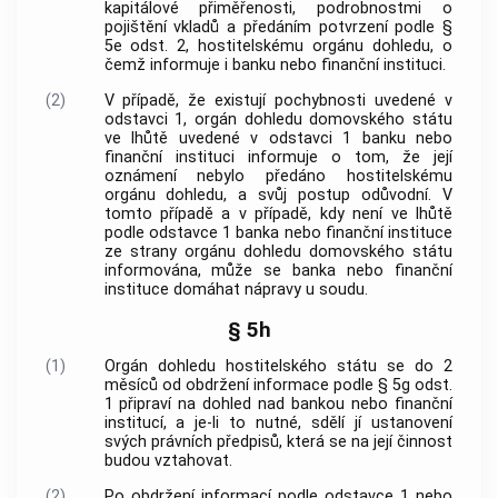
kapitálové přiměřenosti, podrobnostmi o
pojištění vkladů a předáním potvrzení podle §
5e odst. 2, hostitelskému orgánu dohledu, o
čemž informuje i banku nebo finanční instituci.
(2)
V případě, že existují pochybnosti uvedené v
odstavci 1, orgán dohledu domovského státu
ve lhůtě uvedené v odstavci 1 banku nebo
finanční instituci informuje o tom, že její
oznámení nebylo předáno hostitelskému
orgánu dohledu, a svůj postup odůvodní. V
tomto případě a v případě, kdy není ve lhůtě
podle odstavce 1 banka nebo finanční instituce
ze strany orgánu dohledu domovského státu
informována, může se banka nebo finanční
instituce domáhat nápravy u soudu.
§ 5h
(1)
Orgán dohledu hostitelského státu se do 2
měsíců od obdržení informace podle § 5g odst.
1 připraví na dohled nad bankou nebo finanční
institucí, a je-li to nutné, sdělí jí ustanovení
svých právních předpisů, která se na její činnost
budou vztahovat.
(2)
Po obdržení informací podle odstavce 1 nebo