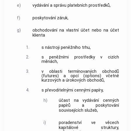
e)
vydávání a správu platebních prostředků,
f)
poskytování záruk,
g)
obchodování na vlastní účet nebo na účet
klienta
1.
s nástroji peněžního trhu,
2.
s peněžními prostředky v cizích
měnách,
3.
v oblasti termínovaných obchodů
(futures) a opcí (options) včetně
kurzových a úrokových obchodů,
4.
s převoditelnými cennými papíry,
h)
účast na vydávání cenných
papírů a poskytování
souvisejících služeb,
i)
poradenství ve věcech
kapitálové struktury,