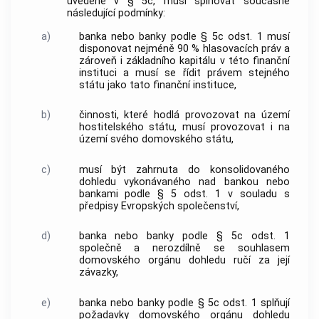
uvedené v § 5c, musí splňovat současně
následující podmínky:
a)
banka nebo banky podle § 5c odst. 1 musí
disponovat nejméně 90 % hlasovacích práv a
zároveň i základního kapitálu v této finanční
instituci a musí se řídit právem stejného
státu jako tato finanční instituce,
b)
činnosti, které hodlá provozovat na území
hostitelského státu, musí provozovat i na
území svého domovského státu,
c)
musí být zahrnuta do konsolidovaného
dohledu vykonávaného nad bankou nebo
bankami podle § 5 odst. 1 v souladu s
předpisy Evropských společenství,
d)
banka nebo banky podle § 5c odst. 1
společně a nerozdílně se souhlasem
domovského orgánu dohledu ručí za její
závazky,
e)
banka nebo banky podle § 5c odst. 1 splňují
požadavky domovského orgánu dohledu