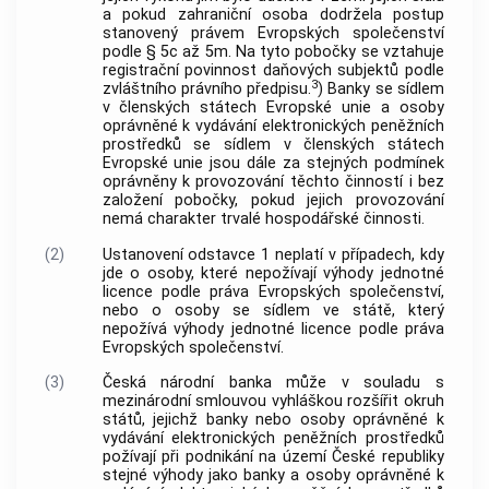
a pokud zahraniční osoba dodržela postup
stanovený právem Evropských společenství
podle § 5c až 5m. Na tyto pobočky se vztahuje
registrační povinnost daňových subjektů podle
3
zvláštního právního předpisu.
) Banky se sídlem
v členských státech Evropské unie a osoby
oprávněné k vydávání elektronických peněžních
prostředků se sídlem v členských státech
Evropské unie jsou dále za stejných podmínek
oprávněny k provozování těchto činností i bez
založení pobočky, pokud jejich provozování
nemá charakter trvalé hospodářské činnosti.
(2)
Ustanovení odstavce 1 neplatí v případech, kdy
jde o osoby, které nepožívají výhody jednotné
licence podle práva Evropských společenství,
nebo o osoby se sídlem ve státě, který
nepožívá výhody jednotné licence podle práva
Evropských společenství.
(3)
Česká národní banka může v souladu s
mezinárodní smlouvou vyhláškou rozšířit okruh
států, jejichž banky nebo osoby oprávněné k
vydávání elektronických peněžních prostředků
požívají při podnikání na území České republiky
stejné výhody jako banky a osoby oprávněné k