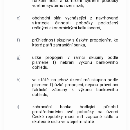
funkční řídící a kontrolní systém pobočky
včetně systému řízení rizik,
e)
obchodní plán vycházející z navrhované
strategie činnosti pobočky podložený
reálnými ekonomickými kalkulacemi,
f)
průhlednost skupiny s úzkým propojením, ke
které patří zahraniční banka,
g)
úzké propojení v rámci skupiny podle
písmene f) nebrání výkonu bankovního
dohledu,
h)
ve státě, na jehož území má skupina podle
písmene f) úzké propojení, nejsou právní ani
faktické zábrany k výkonu bankovního
dohledu,
i)
zahraniční banka hodlající působit
prostřednictvím své pobočky na území
České republiky musí mít zapsané sídlo a
skutečné sídlo ve stejném státě.