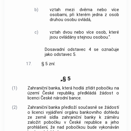
b)
vztah mezi dvěma nebo více
osobami, při kterém jedna z osob
druhou osobu ovládá,
c)
vztah dvou nebo více osob, které
jsou ovládány stejnou osobou.“.
Dosavadní odstavec 4 se označuje
jako odstavec 5.
17.
§ 5 zní:
„§ 5
(1)
Zahraniční banka, která hodlá zřídit pobočku na
území České republiky, předkládá žádost o
licenci České národní bance.
(2)
Zahraniční banka předloží současně se žádostí
o licenci vyjádření orgánu bankovního dohledu
ze země sídla zahraniční banky k záměru
založit pobočku v České republice a jeho
prohlášení, že nad pobočkou bude vykonáván