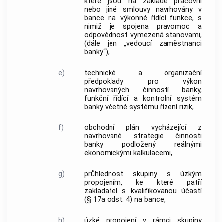
které jsou na základě pracovní
nebo jiné smlouvy navrhovány v
bance na výkonné řídící funkce, s
nimiž je spojena pravomoc a
odpovědnost vymezená stanovami,
(dále jen „vedoucí zaměstnanci
banky“),
e)
technické a organizační
předpoklady pro výkon
navrhovaných činností banky,
funkční řídící a kontrolní systém
banky včetně systému řízení rizik,
f)
obchodní plán vycházející z
navrhované strategie činnosti
banky podložený reálnými
ekonomickými kalkulacemi,
g)
průhlednost skupiny s úzkým
propojením, ke které patří
zakladatel s kvalifikovanou účastí
(§ 17a odst. 4) na bance,
h)
úzké propojení v rámci skupiny