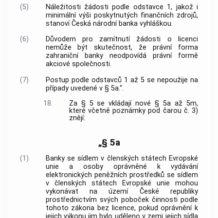
(5)
Náležitosti žádosti podle odstavce 1, jakož i
minimální výši poskytnutých finančních zdrojů,
stanoví Česká národní banka vyhláškou.
(6)
Důvodem pro zamítnutí žádosti o licenci
nemůže být skutečnost, že právní forma
zahraniční banky neodpovídá právní formě
akciové společnosti.
(7)
Postup podle odstavců 1 až 5 se nepoužije na
případy uvedené v § 5a.“.
18.
Za § 5 se vkládají nové § 5a až 5m,
které včetně poznámky pod čarou č. 3)
znějí:
„§ 5a
(1)
Banky se sídlem v členských státech Evropské
unie a osoby oprávněné k vydávání
elektronických peněžních prostředků se sídlem
v členských státech Evropské unie mohou
vykonávat na území České republiky
prostřednictvím svých poboček činnosti podle
tohoto zákona bez licence, pokud oprávnění k
jejich výkonu jim bylo uděleno v zemi jejich sídla