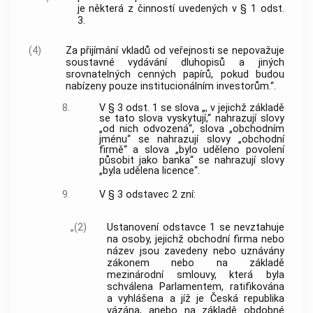
je některá z činností uvedených v § 1 odst.
3.
(4)
Za přijímání vkladů od veřejnosti se nepovažuje
soustavné vydávání dluhopisů a jiných
srovnatelných cenných papírů, pokud budou
nabízeny pouze institucionálním investorům.“.
8.
V § 3 odst. 1 se slova „, v jejichž základě
se tato slova vyskytují,“ nahrazují slovy
„od nich odvozená“, slova „obchodním
jménu“ se nahrazují slovy „obchodní
firmě“ a slova „bylo uděleno povolení
působit jako banka“ se nahrazují slovy
„byla udělena licence“.
9.
V § 3 odstavec 2 zní:
„(2)
Ustanovení odstavce 1 se nevztahuje
na osoby, jejichž obchodní firma nebo
název jsou zavedeny nebo uznávány
zákonem nebo na základě
mezinárodní smlouvy, která byla
schválena Parlamentem, ratifikována
a vyhlášena a jíž je Česká republika
vázána, anebo na základě obdobné