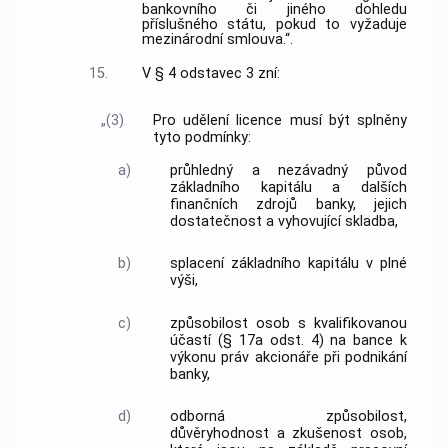
bankovního či jiného dohledu
příslušného státu, pokud to vyžaduje
mezinárodní smlouva.“.
15.
V § 4 odstavec 3 zní:
„(3)
Pro udělení licence musí být splněny
tyto podmínky:
a)
průhledný a nezávadný původ
základního kapitálu a dalších
finančních zdrojů banky, jejich
dostatečnost a vyhovující skladba,
b)
splacení základního kapitálu v plné
výši,
c)
způsobilost osob s kvalifikovanou
účastí (§ 17a odst. 4) na bance k
výkonu práv akcionáře při podnikání
banky,
d)
odborná způsobilost,
důvěryhodnost a zkušenost osob,