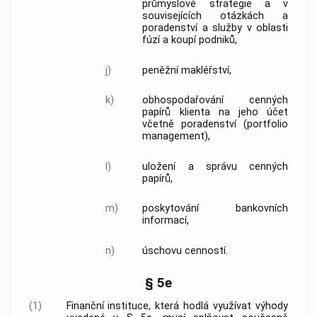
průmyslové strategie a v
souvisejících otázkách a
poradenství a služby v oblasti
fúzí a koupí podniků,
j)
peněžní makléřství,
k)
obhospodařování cenných
papírů klienta na jeho účet
včetně poradenství (portfolio
management),
l)
uložení a správu cenných
papírů,
m)
poskytování bankovních
informací,
n)
úschovu cenností.
§ 5e
(1)
Finanční instituce, která hodlá využívat výhody