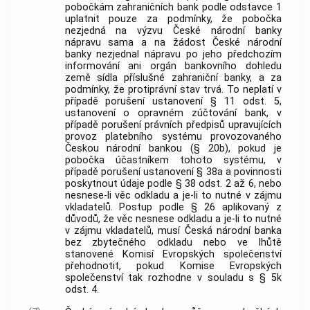
pobočkám zahraničních bank podle odstavce 1
uplatnit pouze za podmínky, že pobočka
nezjedná na výzvu České národní banky
nápravu sama a na žádost České národní
banky nezjednal nápravu po jeho předchozím
informování ani orgán bankovního dohledu
země sídla příslušné zahraniční banky, a za
podmínky, že protiprávní stav trvá. To neplatí v
případě porušení ustanovení § 11 odst. 5,
ustanovení o opravném zúčtování bank, v
případě porušení právních předpisů upravujících
provoz platebního systému provozovaného
Českou národní bankou (§ 20b), pokud je
pobočka účastníkem tohoto systému, v
případě porušení ustanovení § 38a a povinnosti
poskytnout údaje podle § 38 odst. 2 až 6, nebo
nesnese-li věc odkladu a je-li to nutné v zájmu
vkladatelů. Postup podle § 26 aplikovaný z
důvodů, že věc nesnese odkladu a je-li to nutné
v zájmu vkladatelů, musí Česká národní banka
bez zbytečného odkladu nebo ve lhůtě
stanovené Komisí Evropských společenství
přehodnotit, pokud Komise Evropských
společenství tak rozhodne v souladu s § 5k
odst. 4.