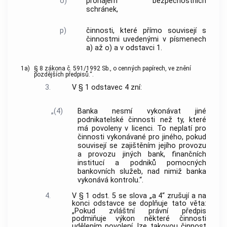
o)
pronájem bezpečnostních
schránek,
p)
činnosti, které přímo souvisejí s
činnostmi uvedenými v písmenech
a) až o) a v odstavci 1.
1a)
§ 8 zákona č. 591/1992 Sb., o cenných papírech, ve znění
pozdějších předpisů.“.
3.
V § 1 odstavec 4 zní:
„(4)
Banka nesmí vykonávat jiné
podnikatelské činnosti než ty, které
má povoleny v licenci. To neplatí pro
činnosti vykonávané pro jiného, pokud
souvisejí se zajištěním jejího provozu
a provozu jiných bank, finančních
institucí a podniků pomocných
bankovních služeb, nad nimiž banka
vykonává kontrolu.“.
4.
V § 1 odst. 5 se slova „a 4“ zrušují a na
konci odstavce se doplňuje tato věta:
„Pokud zvláštní právní předpis
podmiňuje výkon některé činnosti
udělením povolení, lze takovou činnost