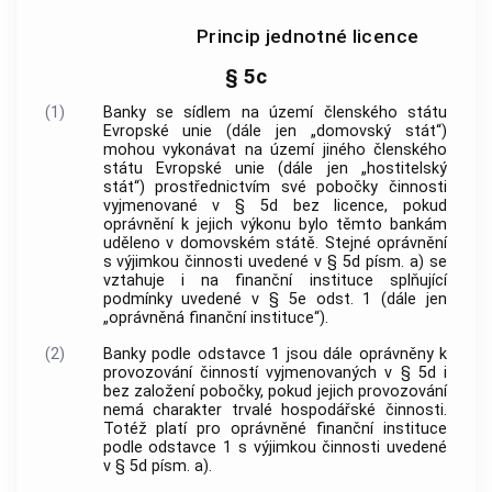
Princip jednotné licence
§ 5c
(1)
Banky se sídlem na území členského státu
Evropské unie (dále jen „domovský stát“)
mohou vykonávat na území jiného členského
státu Evropské unie (dále jen „hostitelský
stát“) prostřednictvím své pobočky činnosti
vyjmenované v § 5d bez licence, pokud
oprávnění k jejich výkonu bylo těmto bankám
uděleno v domovském státě. Stejné oprávnění
s výjimkou činnosti uvedené v § 5d písm. a) se
vztahuje i na finanční instituce splňující
podmínky uvedené v § 5e odst. 1 (dále jen
„oprávněná finanční instituce“).
(2)
Banky podle odstavce 1 jsou dále oprávněny k
provozování činností vyjmenovaných v § 5d i
bez založení pobočky, pokud jejich provozování
nemá charakter trvalé hospodářské činnosti.
Totéž platí pro oprávněné finanční instituce
podle odstavce 1 s výjimkou činnosti uvedené
v § 5d písm. a).