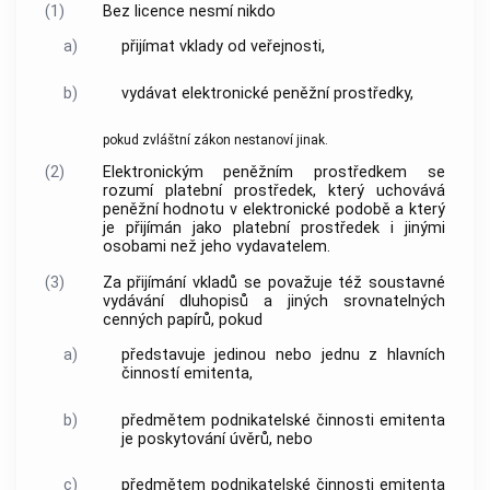
(1)
Bez licence nesmí nikdo
a)
přijímat vklady od veřejnosti,
b)
vydávat elektronické peněžní prostředky,
pokud zvláštní zákon nestanoví jinak.
(2)
Elektronickým peněžním prostředkem se
rozumí platební prostředek, který uchovává
peněžní hodnotu v elektronické podobě a který
je přijímán jako platební prostředek i jinými
osobami než jeho vydavatelem.
(3)
Za přijímání vkladů se považuje též soustavné
vydávání dluhopisů a jiných srovnatelných
cenných papírů, pokud
a)
představuje jedinou nebo jednu z hlavních
činností emitenta,
b)
předmětem podnikatelské činnosti emitenta
je poskytování úvěrů, nebo
c)
předmětem podnikatelské činnosti emitenta