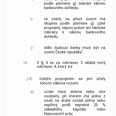
podle písmene g) nebrání výkonu
bankovního dohledu,
i)
ve státě, na jehož území má
skupina podle písmene g) úzké
propojení, nejsou právní ani faktické
zábrany k výkonu bankovního
dohledu,
j)
sídlo budoucí banky musí být na
území České republiky.“.
16.
V § 4 se za odstavec 3 vkládá nový
odstavec 4, který zní:
„(4)
Úzkým propojením se pro účely
tohoto zákona rozumí
a)
vztah mezi dvěma nebo více
osobami, při kterém má jedna z
osob na druhé osobě přímý nebo
nepřímý podíl nejméně 20 %
základního kapitálu nebo
hlasovacích práv,