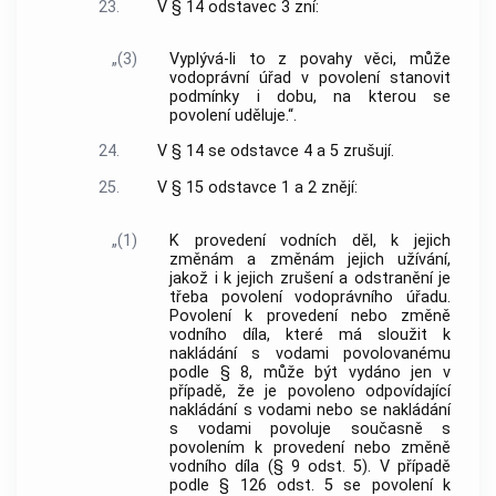
23.
V § 14 odstavec 3 zní:
„(3)
Vyplývá-li to z povahy věci, může
vodoprávní úřad v povolení stanovit
podmínky i dobu, na kterou se
povolení uděluje.“.
24.
V § 14 se odstavce 4 a 5 zrušují.
25.
V § 15 odstavce 1 a 2 znějí:
„(1)
K provedení vodních děl, k jejich
změnám a změnám jejich užívání,
jakož i k jejich zrušení a odstranění je
třeba povolení vodoprávního úřadu.
Povolení k provedení nebo změně
vodního díla, které má sloužit k
nakládání s vodami povolovanému
podle § 8, může být vydáno jen v
případě, že je povoleno odpovídající
nakládání s vodami nebo se nakládání
s vodami povoluje současně s
povolením k provedení nebo změně
vodního díla (§ 9 odst. 5). V případě
podle § 126 odst. 5 se povolení k