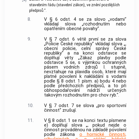
„4)
stavebním řádu (stavební zákon), ve znění pozdějších
předpisů.“.
8.
V § 6 odst. 4 se za slovo „vodami“
vkládají slova „rozhodnutím nebo
opatřením obecné povahy“.
9.
V § 7 odst. 6 větě první se za slova
„Policie České republiky“ vkládají slova „,
obecní policie, celní správy České
republiky“ a na konci odstavce se
doplňují věty „Zákaz plavby podle
odstavce 5 se, s výjimkou ochranných
pásem vodních zdrojů I. stupně,
nevztahuje na plavidla osob, které mají
platné povolení k nakládání s vodami
podle § 8 odst. 1 písm. a) bodu 4 nebo
podle předchozích předpisů, a to při
obhospodařování nádrží určených
takovým rozhodnutím pro chov ryb.“.
10.
V § 7 odst. 7 se slova „pro sportovní
činnost“ zrušují.
11.
V § 8 odst. 1 se na konci textu písmene
e) doplňují slova „, pokud nejde o
činnost prováděnou na základě povolení
podle zákona
o hornické činnosti,