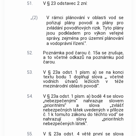
51.
V § 23 odstavec 2 zní:
„(2)
V rámci plánování v oblasti vod se
pořizují plány povodí a plány pro
zvládání povodňových rizik. Tyto plány
jsou podkladem pro výkon veřejné
správy, zejména pro územní plánování
a vodoprávní řízení.“.
52.
Poznámka pod čarou č. 15a se zrušuje,
a to včetně odkazů na poznámku pod
čarou.
53.
V § 23a odst. 1 písm. a) se na konci
textu bodu 1 doplňují slova „, včetně
vodních útvarů ležících v téže
mezinárodní oblasti povodí“.
54.
V § 23a odst. 1 písm. a) bodě 4 se slovo
„nebezpečenými“ nahrazuje slovem
„prioritními“ a slova „zvlášť
nebezpečných látek uvedených v příloze
č. 1 k tomuto zákonu do těchto vod“ se
nahrazují slovy „prioritních
nebezpečených látek“.
55.
V § 23a odst. 4 větě první se slova