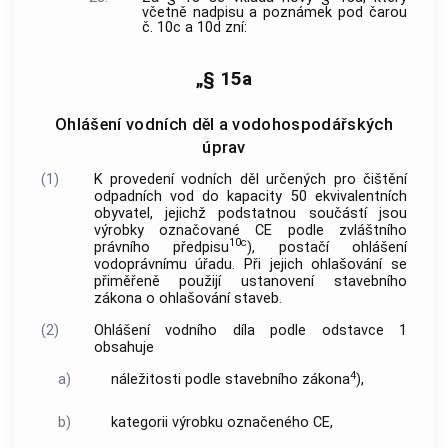
včetně nadpisu a poznámek pod čarou
č. 10c a 10d zní:
„§ 15a
Ohlášení vodních děl a vodohospodářských
úprav
(1)
K provedení vodních děl určených pro čištění
odpadních vod do kapacity 50 ekvivalentních
obyvatel, jejichž podstatnou součástí jsou
výrobky označované CE podle zvláštního
10c
právního předpisu
), postačí ohlášení
vodoprávnímu úřadu. Při jejich ohlašování se
přiměřeně použijí ustanovení stavebního
zákona o ohlašování staveb.
(2)
Ohlášení vodního díla podle odstavce 1
obsahuje
4
a)
náležitosti podle stavebního zákona
),
b)
kategorii výrobku označeného CE,