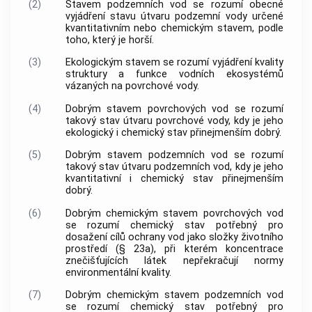
(2)
Stavem podzemních vod se rozumí obecné
vyjádření stavu útvaru podzemní vody určené
kvantitativním nebo chemickým stavem, podle
toho, který je horší.
(3)
Ekologickým stavem se rozumí vyjádření kvality
struktury a funkce vodních ekosystémů
vázaných na povrchové vody.
(4)
Dobrým stavem povrchových vod se rozumí
takový stav útvaru povrchové vody, kdy je jeho
ekologický i chemický stav přinejmenším dobrý.
(5)
Dobrým stavem podzemních vod se rozumí
takový stav útvaru podzemních vod, kdy je jeho
kvantitativní i chemický stav přinejmenším
dobrý.
(6)
Dobrým chemickým stavem povrchových vod
se rozumí chemický stav potřebný pro
dosažení cílů ochrany vod jako složky životního
prostředí (§ 23a), při kterém koncentrace
znečišťujících látek nepřekračují normy
environmentální kvality.
(7)
Dobrým chemickým stavem podzemních vod
se rozumí chemický stav potřebný pro