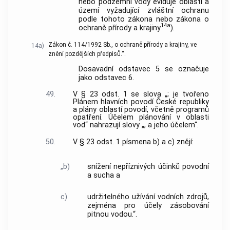
nebo podzemní vody eviduje oblasti a
území vyžadující zvláštní ochranu
podle tohoto zákona nebo zákona o
14a
ochraně přírody a krajiny
).
Zákon č. 114/1992 Sb., o ochraně přírody a krajiny, ve
14a)
znění pozdějších předpisů.“.
Dosavadní odstavec 5 se označuje
jako odstavec 6.
49.
V § 23 odst. 1 se slova „; je tvořeno
Plánem hlavních povodí České republiky
a plány oblastí povodí, včetně programů
opatření. Účelem plánování v oblasti
vod“ nahrazují slovy „, a jeho účelem“.
50.
V § 23 odst. 1 písmena b) a c) znějí:
„b)
snížení nepříznivých účinků povodní
a sucha a
c)
udržitelného užívání vodních zdrojů,
zejména pro účely zásobování
pitnou vodou.“.