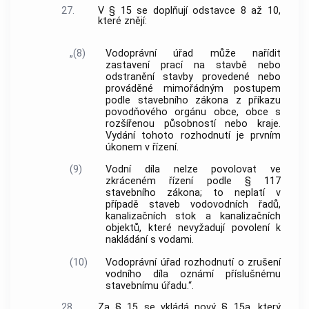
27.
V § 15 se doplňují odstavce 8 až 10,
které znějí:
„(8)
Vodoprávní úřad může nařídit
zastavení prací na stavbě nebo
odstranění stavby provedené nebo
prováděné mimořádným postupem
podle stavebního zákona z příkazu
povodňového orgánu obce, obce s
rozšířenou působností nebo kraje.
Vydání tohoto rozhodnutí je prvním
úkonem v řízení.
(9)
Vodní díla nelze povolovat ve
zkráceném řízení podle § 117
stavebního zákona; to neplatí v
případě staveb vodovodních řadů,
kanalizačních stok a kanalizačních
objektů, které nevyžadují povolení k
nakládání s vodami.
(10)
Vodoprávní úřad rozhodnutí o zrušení
vodního díla oznámí příslušnému
stavebnímu úřadu.“.
28.
Za § 15 se vkládá nový § 15a, který