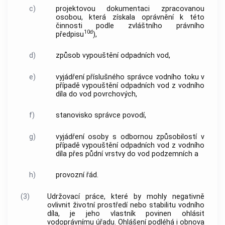
c)
projektovou dokumentaci zpracovanou
osobou, která získala oprávnění k této
činnosti podle zvláštního právního
10d
předpisu
),
d)
způsob vypouštění odpadních vod,
e)
vyjádření příslušného správce vodního toku v
případě vypouštění odpadních vod z vodního
díla do vod povrchových,
f)
stanovisko správce povodí,
g)
vyjádření osoby s odbornou způsobilostí v
případě vypouštění odpadních vod z vodního
díla přes půdní vrstvy do vod podzemních a
h)
provozní řád.
(3)
Udržovací práce, které by mohly negativně
ovlivnit životní prostředí nebo stabilitu vodního
díla, je jeho vlastník povinen ohlásit
vodoprávnímu úřadu. Ohlášení podléhá i obnova