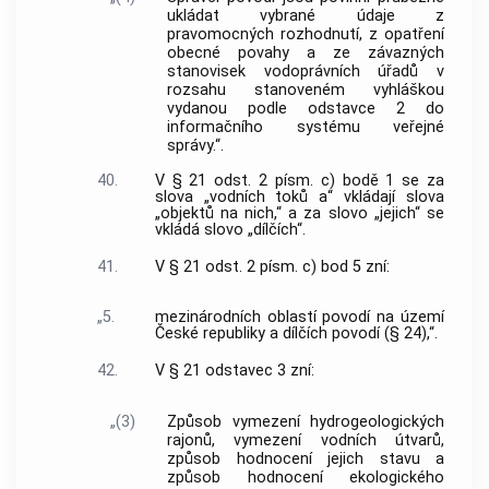
ukládat vybrané údaje z
pravomocných rozhodnutí, z opatření
obecné povahy a ze závazných
stanovisek vodoprávních úřadů v
rozsahu stanoveném vyhláškou
vydanou podle odstavce 2 do
informačního systému veřejné
správy.“.
40.
V § 21 odst. 2 písm. c) bodě 1 se za
slova „vodních toků a“ vkládají slova
„objektů na nich,“ a za slovo „jejich“ se
vkládá slovo „dílčích“.
41.
V § 21 odst. 2 písm. c) bod 5 zní:
„5.
mezinárodních oblastí povodí na území
České republiky a dílčích povodí (§ 24),“.
42.
V § 21 odstavec 3 zní:
„(3)
Způsob vymezení hydrogeologických
rajonů, vymezení vodních útvarů,
způsob hodnocení jejich stavu a
způsob hodnocení ekologického