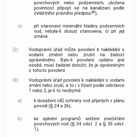
povrchových nebo podzemních, uložena
povinnost připojit se na kanalizaci podle
8b
zvláštního právního předpisu
),
c)
při stanovení minimální hladiny podzemních
vod, nebyla-li dosud stanovena, či při její
změně.
(2)
Vodoprávní úřad může povolení k nakládání s
vodami změnit nebo zrušit na žádost
oprávněného. Bylo-li povolení vydáno jiné
osobě, musí žadatel doložit, že je oprávněným
z tohoto povolení.
(3)
Vodoprávní úřad povolení k nakládání s vodami
změní nebo zruší, a to i v řízení podle odstavce
1 nebo 2, je-li to nezbytné
a)
k dosažení cílů ochrany vod přijatých v plánu
povodí (§ 24 a 26),
b)
ke splnění programů snížení znečištění
povrchových vod (§ 34 odst. 2 a § 35 odst.
1),