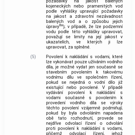
požadavky na jakost balených
kojeneckých nebo pramenitých vod
podle vyhlášky upravující požadavky
na jakost a zdravotní nezávadnost
balených vod a o způsobu jejich
8a
úpravy
); v případě, že lze podzemní
vodu podle této vyhlášky upravovat,
považují se limity na její jakost v
ukazatelích, ve kterých ji lze
upravovat, za splněné.
(5)
Povolení k nakládání s vodami, které
lze vykonávat pouze užíváním vodního
díla, je možné vydat jen současně se
stavebním povolením k takovému
vodnímu dílu ve společném řízení,
pokud se nejedná o vodní dílo již
existující nebo povolené. V případě
vydávání povolení k nakládání s
vodami současně s povolením k
provedení vodního díla se výroky
těchto povolení vzájemně podmiňují;
pokud by byla odvoláním napadena
obě tato rozhodnutí, provede se
nejdříve odvolací řízení o odvolání
proti povolení k nakládání s vodami,
přičemž odvolací řízení, jehož