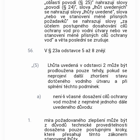
„oblastí povodí (§ 25)“ nahrazují slovy
„povodí (§ 24)“, slova „lhůt uvedených“
se nahrazují slovy „lhůty uvedené“, slova
„nebo ve stanovení méně přísných
požadavků“ se nahrazují slovy „za
účelem postupného dosahování cílů
ochrany vod pro vodní útvary nebo ve
stanovení méně přísných cílů ochrany
vod“ a věta poslední se zrušuje.
56.
V § 23a odstavce 5 až 8 znějí:
„(5)
Lhůta uvedená v odstavci 2 může být
prodloužena pouze tehdy, pokud se
neprojeví další zhoršení stavu
dotčeného vodního útvaru a při
splnění těchto podmínek:
a)
není-li včasné dosažení cílů ochrany
vod možné z nejméně jednoho dále
uvedeného důvodu:
1.
míra požadovaného zlepšení může být
z důvodů technické proveditelnosti
dosažena pouze postupnými kroky,
které přesahují tímto zákonem
stanovené lhůty,