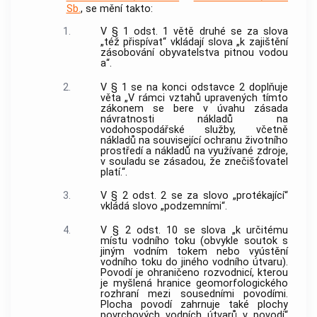
Sb.
, se mění takto:
1.
V § 1 odst. 1 větě druhé se za slova
„též přispívat“ vkládají slova „k zajištění
zásobování obyvatelstva pitnou vodou
a“.
2.
V § 1 se na konci odstavce 2 doplňuje
věta „V rámci vztahů upravených tímto
zákonem se bere v úvahu zásada
návratnosti nákladů na
vodohospodářské služby, včetně
nákladů na související ochranu životního
prostředí a nákladů na využívané zdroje,
v souladu se zásadou, že znečišťovatel
platí.“.
3.
V § 2 odst. 2 se za slovo „protékající“
vkládá slovo „podzemními“.
4.
V § 2 odst. 10 se slova „k určitému
místu vodního toku (obvykle soutok s
jiným vodním tokem nebo vyústění
vodního toku do jiného vodního útvaru).
Povodí je ohraničeno rozvodnicí, kterou
je myšlená hranice geomorfologického
rozhraní mezi sousedními povodími.
Plocha povodí zahrnuje také plochy
povrchových vodních útvarů v povodí“