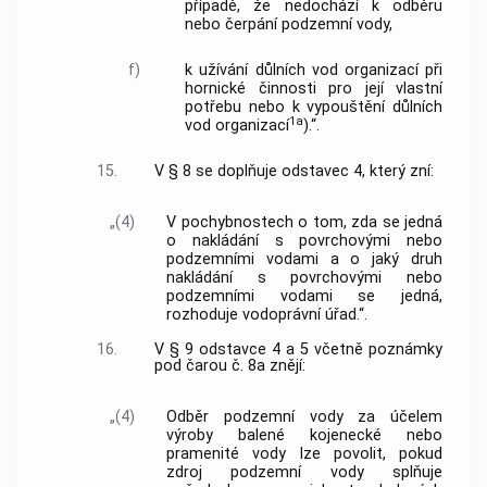
případě, že nedochází k odběru
nebo čerpání podzemní vody,
f)
k užívání důlních vod organizací při
hornické činnosti pro její vlastní
potřebu nebo k vypouštění důlních
1a
vod organizací
).“.
15.
V § 8 se doplňuje odstavec 4, který zní:
„(4)
V pochybnostech o tom, zda se jedná
o nakládání s povrchovými nebo
podzemními vodami a o jaký druh
nakládání s povrchovými nebo
podzemními vodami se jedná,
rozhoduje vodoprávní úřad.“.
16.
V § 9 odstavce 4 a 5 včetně poznámky
pod čarou č. 8a znějí:
„(4)
Odběr podzemní vody za účelem
výroby balené kojenecké nebo
pramenité vody lze povolit, pokud
zdroj podzemní vody splňuje