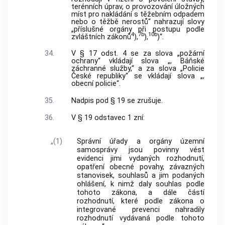
terénních úprav, o provozování úložných
míst pro nakládání s těžebním odpadem
nebo o těžbě nerostů“ nahrazují slovy
„příslušné orgány při postupu podle
4
7b
10b
zvláštních zákonů
),
),
)“.
34.
V § 17 odst. 4 se za slova „požární
ochrany“ vkládají slova „, Báňské
záchranné služby,“ a za slova „Policie
České republiky“ se vkládají slova „,
obecní policie“.
35.
Nadpis pod § 19 se zrušuje.
36.
V § 19 odstavec 1 zní:
„(1)
Správní úřady a orgány územní
samosprávy jsou povinny vést
evidenci jimi vydaných rozhodnutí,
opatření obecné povahy, závazných
stanovisek, souhlasů a jim podaných
ohlášení, k nimž daly souhlas podle
tohoto zákona, a dále částí
rozhodnutí, které podle zákona o
integrované prevenci nahradily
rozhodnutí vydávaná podle tohoto