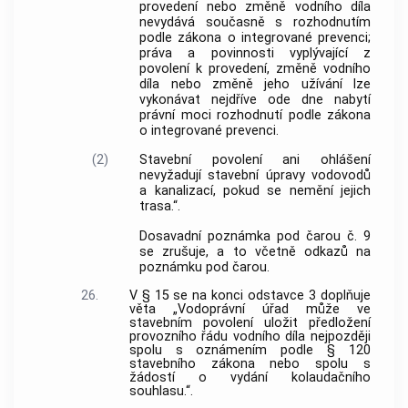
provedení nebo změně vodního díla
nevydává současně s rozhodnutím
podle zákona o integrované prevenci;
práva a povinnosti vyplývající z
povolení k provedení, změně vodního
díla nebo změně jeho užívání lze
vykonávat nejdříve ode dne nabytí
právní moci rozhodnutí podle zákona
o integrované prevenci.
(2)
Stavební povolení ani ohlášení
nevyžadují stavební úpravy vodovodů
a kanalizací, pokud se nemění jejich
trasa.“.
Dosavadní poznámka pod čarou č. 9
se zrušuje, a to včetně odkazů na
poznámku pod čarou.
26.
V § 15 se na konci odstavce 3 doplňuje
věta „Vodoprávní úřad může ve
stavebním povolení uložit předložení
provozního řádu vodního díla nejpozději
spolu s oznámením podle § 120
stavebního zákona nebo spolu s
žádostí o vydání kolaudačního
souhlasu.“.