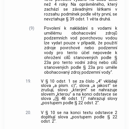
než 4 roky. Na oprávněného, který
zachází se závadnými látkami v
rozsahu podmínek podle věty první, se
nevztahuje § 39 odst. 1 věta druhá.
(9)
Povolení k nakládání s vodami k
umělému obohacování zdrojů
podzemních vod povrchovou vodou
lze vydat pouze v případě, že použití
zdroje povrchové nebo podzemní
vody pro tento účel nepovede k
ohrožení cílů stanovených podle §
23a pro tento vodní zdroj nebo cílů
stanovených podle § 23a pro uměle
obohacovaný zdroj podzemní vody.“.
19.
V § 10 odst. 1 se za číslo „4“ vkládají
slova „a písm. c)“, slova „a jakost“ se
zrušují, slovo „kterým“ se nahrazuje
slovem „kterou“ a na konci odstavce se
slova „(§ 48 odst. 1)“ nahrazují slovy
„postupem podle § 22 odst. 2“.
20.
V § 10 se na konci textu odstavce 2
doplňují slova „postupem podle § 22
odst. 2“.