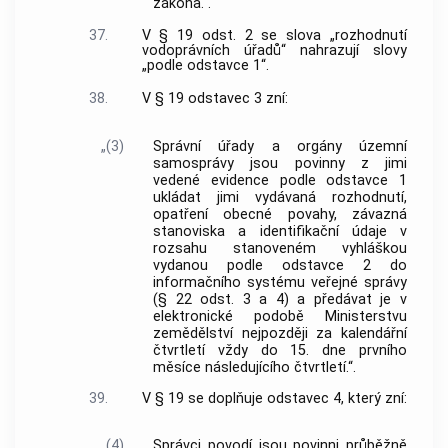
zákona.“.
37.
V § 19 odst. 2 se slova „rozhodnutí
vodoprávních úřadů“ nahrazují slovy
„podle odstavce 1“.
38.
V § 19 odstavec 3 zní:
„(3)
Správní úřady a orgány územní
samosprávy jsou povinny z jimi
vedené evidence podle odstavce 1
ukládat jimi vydávaná rozhodnutí,
opatření obecné povahy, závazná
stanoviska a identifikační údaje v
rozsahu stanoveném vyhláškou
vydanou podle odstavce 2 do
informačního systému veřejné správy
(§ 22 odst. 3 a 4) a předávat je v
elektronické podobě Ministerstvu
zemědělství nejpozději za kalendářní
čtvrtletí vždy do 15. dne prvního
měsíce následujícího čtvrtletí.“.
39.
V § 19 se doplňuje odstavec 4, který zní:
„(4)
Správci povodí jsou povinni průběžně