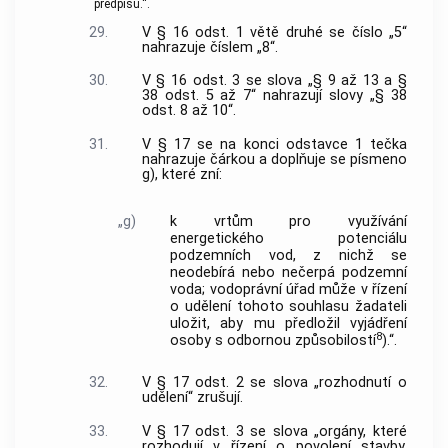
předpisů.“.
29.
V § 16 odst. 1 větě druhé se číslo „5“
nahrazuje číslem „8“.
30.
V § 16 odst. 3 se slova „§ 9 až 13 a §
38 odst. 5 až 7“ nahrazují slovy „§ 38
odst. 8 až 10“.
31.
V § 17 se na konci odstavce 1 tečka
nahrazuje čárkou a doplňuje se písmeno
g), které zní:
„g)
k vrtům pro využívání
energetického potenciálu
podzemních vod, z nichž se
neodebírá nebo nečerpá podzemní
voda; vodoprávní úřad může v řízení
o udělení tohoto souhlasu žadateli
uložit, aby mu předložil vyjádření
8
osoby s odbornou způsobilostí
).“.
32.
V § 17 odst. 2 se slova „rozhodnutí o
udělení“ zrušují.
33.
V § 17 odst. 3 se slova „orgány, které
rozhodují v řízení o povolení stavby,