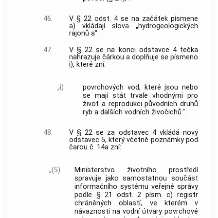
46.
V § 22 odst. 4 se na začátek písmene
a) vkládají slova „hydrogeologických
rajonů a“.
47.
V § 22 se na konci odstavce 4 tečka
nahrazuje čárkou a doplňuje se písmeno
i), které zní:
„i)
povrchových vod, které jsou nebo
se mají stát trvale vhodnými pro
život a reprodukci původních druhů
ryb a dalších vodních živočichů.“.
48.
V § 22 se za odstavec 4 vkládá nový
odstavec 5, který včetně poznámky pod
čarou č. 14a zní:
„(5)
Ministerstvo životního prostředí
spravuje jako samostatnou součást
informačního systému veřejné správy
podle § 21 odst. 2 písm. c) registr
chráněných oblastí, ve kterém v
návaznosti na vodní útvary povrchové