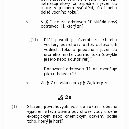
nahrazují slovy „a případně i jezer do
moře v jediném vyústění, ústí nebo
deltě vodního toku.“.
5.
V § 2 se za odstavec 10 vkládá nový
odstavec 11, který zní:
„(11)
Dílčí povodí je území, ze kterého
veškerý povrchový odtok odtéká sítí
vodních toků a případně i jezer do
určitého místa vodního toku (obvykle
jezero nebo soutok řek).“.
Dosavadní odstavec 11 se označuje
jako odstavec 12.
6.
Za § 2 se vkládá nový § 2a, který zní:
„§ 2a
(1)
Stavem povrchových vod se rozumí obecné
vyjádření stavu útvaru povrchové vody určené
ekologickým nebo chemickým stavem, podle
toho, který je horší.