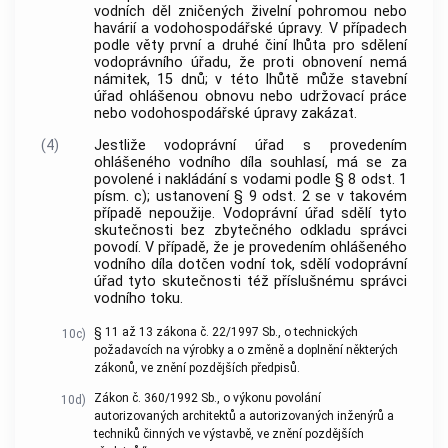
vodních děl zničených živelní pohromou nebo
havárií a vodohospodářské úpravy. V případech
podle věty první a druhé činí lhůta pro sdělení
vodoprávního úřadu, že proti obnovení nemá
námitek, 15 dnů; v této lhůtě může stavební
úřad ohlášenou obnovu nebo udržovací práce
nebo vodohospodářské úpravy zakázat.
(4)
Jestliže vodoprávní úřad s provedením
ohlášeného vodního díla souhlasí, má se za
povolené i nakládání s vodami podle § 8 odst. 1
písm. c); ustanovení § 9 odst. 2 se v takovém
případě nepoužije. Vodoprávní úřad sdělí tyto
skutečnosti bez zbytečného odkladu správci
povodí. V případě, že je provedením ohlášeného
vodního díla dotčen vodní tok, sdělí vodoprávní
úřad tyto skutečnosti též příslušnému správci
vodního toku.
§ 11 až 13 zákona č. 22/1997 Sb., o technických
10c)
požadavcích na výrobky a o změně a doplnění některých
zákonů, ve znění pozdějších předpisů.
Zákon č. 360/1992 Sb., o výkonu povolání
10d)
autorizovaných architektů a autorizovaných inženýrů a
techniků činných ve výstavbě, ve znění pozdějších