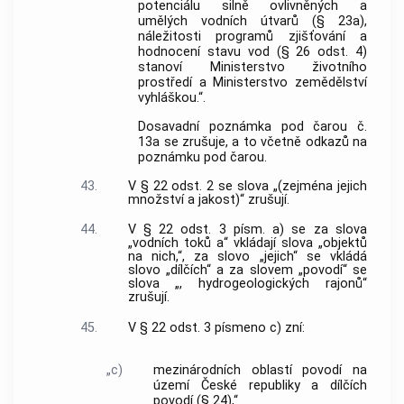
potenciálu silně ovlivněných a
umělých vodních útvarů (§ 23a),
náležitosti programů zjišťování a
hodnocení stavu vod (§ 26 odst. 4)
stanoví Ministerstvo životního
prostředí a Ministerstvo zemědělství
vyhláškou.“.
Dosavadní poznámka pod čarou č.
13a se zrušuje, a to včetně odkazů na
poznámku pod čarou.
43.
V § 22 odst. 2 se slova „(zejména jejich
množství a jakost)“ zrušují.
44.
V § 22 odst. 3 písm. a) se za slova
„vodních toků a“ vkládají slova „objektů
na nich,“, za slovo „jejich“ se vkládá
slovo „dílčích“ a za slovem „povodí“ se
slova „, hydrogeologických rajonů“
zrušují.
45.
V § 22 odst. 3 písmeno c) zní:
„c)
mezinárodních oblastí povodí na
území České republiky a dílčích
povodí (§ 24),“.