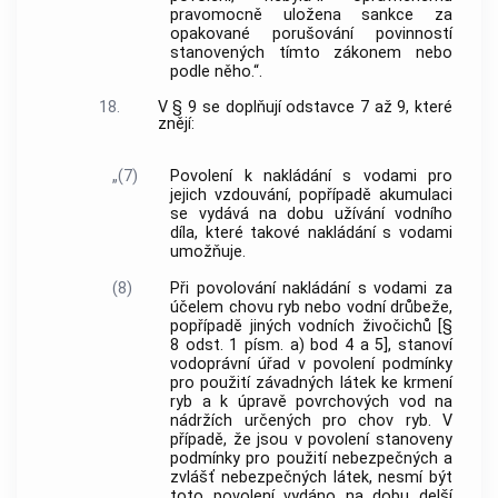
pravomocně uložena sankce za
opakované porušování povinností
stanovených tímto zákonem nebo
podle něho.“.
18.
V § 9 se doplňují odstavce 7 až 9, které
znějí:
„(7)
Povolení k nakládání s vodami pro
jejich vzdouvání, popřípadě akumulaci
se vydává na dobu užívání vodního
díla, které takové nakládání s vodami
umožňuje.
(8)
Při povolování nakládání s vodami za
účelem chovu ryb nebo vodní drůbeže,
popřípadě jiných vodních živočichů [§
8 odst. 1 písm. a) bod 4 a 5], stanoví
vodoprávní úřad v povolení podmínky
pro použití závadných látek ke krmení
ryb a k úpravě povrchových vod na
nádržích určených pro chov ryb. V
případě, že jsou v povolení stanoveny
podmínky pro použití nebezpečných a
zvlášť nebezpečných látek, nesmí být
toto povolení vydáno na dobu delší