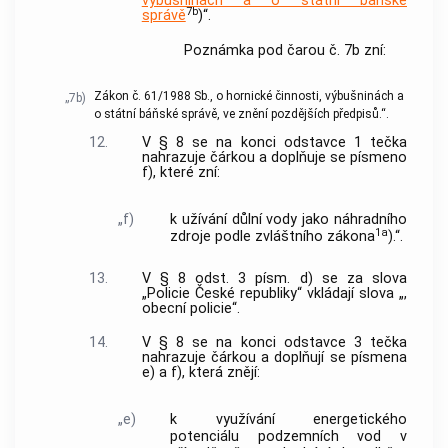
výbušninách a o státní báňské
7b
správě
)“.
Poznámka pod čarou č. 7b zní:
Zákon č. 61/1988 Sb., o hornické činnosti, výbušninách a
„7b)
o státní báňské správě, ve znění pozdějších předpisů.“.
12.
V § 8 se na konci odstavce 1 tečka
nahrazuje čárkou a doplňuje se písmeno
f), které zní:
„f)
k užívání důlní vody jako náhradního
1a
zdroje podle zvláštního zákona
).“.
13.
V § 8 odst. 3 písm. d) se za slova
„Policie České republiky“ vkládají slova „,
obecní policie“.
14.
V § 8 se na konci odstavce 3 tečka
nahrazuje čárkou a doplňují se písmena
e) a f), která znějí:
„e)
k využívání energetického
potenciálu podzemních vod v