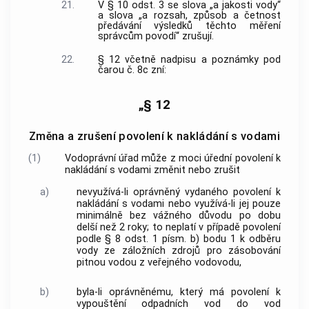
21.
V § 10 odst. 3 se slova „a jakosti vody“
a slova „a rozsah, způsob a četnost
předávání výsledků těchto měření
správcům povodí“ zrušují.
22.
§ 12 včetně nadpisu a poznámky pod
čarou č. 8c zní:
„§ 12
Změna a zrušení povolení k nakládání s vodami
(1)
Vodoprávní úřad může z moci úřední povolení k
nakládání s vodami změnit nebo zrušit
a)
nevyužívá-li oprávněný vydaného povolení k
nakládání s vodami nebo využívá-li jej pouze
minimálně bez vážného důvodu po dobu
delší než 2 roky; to neplatí v případě povolení
podle § 8 odst. 1 písm. b) bodu 1 k odběru
vody ze záložních zdrojů pro zásobování
pitnou vodou z veřejného vodovodu,
b)
byla-li oprávněnému, který má povolení k
vypouštění odpadních vod do vod