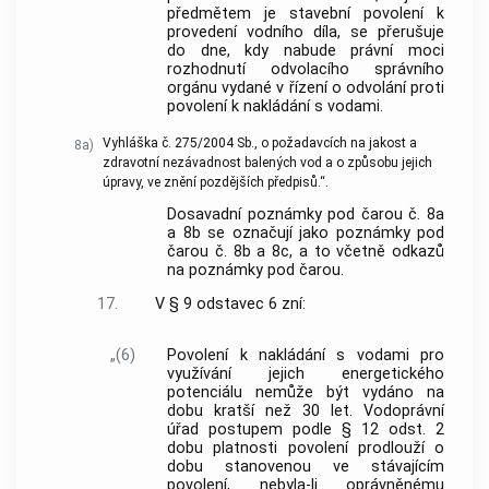
předmětem je stavební povolení k
provedení vodního díla, se přerušuje
do dne, kdy nabude právní moci
rozhodnutí odvolacího správního
orgánu vydané v řízení o odvolání proti
povolení k nakládání s vodami.
Vyhláška č. 275/2004 Sb., o požadavcích na jakost a
8a)
zdravotní nezávadnost balených vod a o způsobu jejich
úpravy, ve znění pozdějších předpisů.“.
Dosavadní poznámky pod čarou č. 8a
a 8b se označují jako poznámky pod
čarou č. 8b a 8c, a to včetně odkazů
na poznámky pod čarou.
17.
V § 9 odstavec 6 zní:
„(6)
Povolení k nakládání s vodami pro
využívání jejich energetického
potenciálu nemůže být vydáno na
dobu kratší než 30 let. Vodoprávní
úřad postupem podle § 12 odst. 2
dobu platnosti povolení prodlouží o
dobu stanovenou ve stávajícím
povolení, nebyla-li oprávněnému