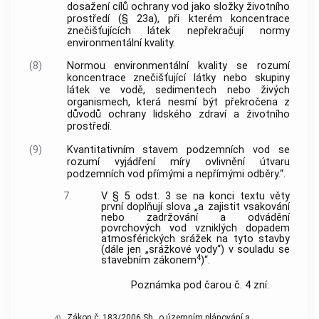
dosažení cílů ochrany vod jako složky životního
prostředí (§ 23a), při kterém koncentrace
znečišťujících látek nepřekračují normy
environmentální kvality.
(8)
Normou environmentální kvality se rozumí
koncentrace znečišťující látky nebo skupiny
látek ve vodě, sedimentech nebo živých
organismech, která nesmí být překročena z
důvodů ochrany lidského zdraví a životního
prostředí.
(9)
Kvantitativním stavem podzemních vod se
rozumí vyjádření míry ovlivnění útvaru
podzemních vod přímými a nepřímými odběry.“.
7.
V § 5 odst. 3 se na konci textu věty
první doplňují slova „a zajistit vsakování
nebo zadržování a odvádění
povrchových vod vzniklých dopadem
atmosférických srážek na tyto stavby
(dále jen „srážkové vody“) v souladu se
4
stavebním zákonem
)“.
Poznámka pod čarou č. 4 zní:
Zákon č. 183/2006 Sb., o územním plánování a