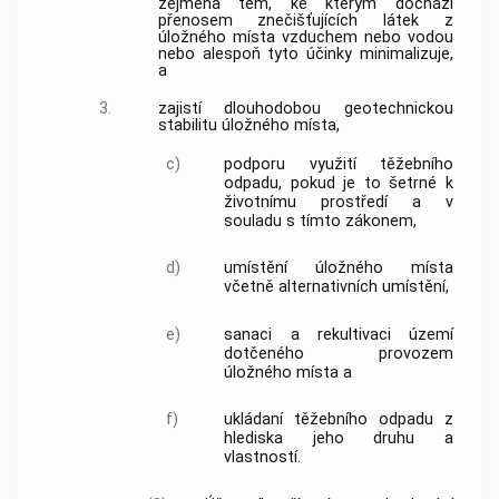
zejména těm, ke kterým dochází
přenosem znečišťujících látek z
úložného místa
vzduchem nebo vodou
nebo alespoň tyto účinky minimalizuje,
a
3.
zajistí dlouhodobou geotechnickou
stabilitu
úložného místa
,
c)
podporu využití těžebního
odpadu, pokud je to šetrné k
životnímu prostředí a v
souladu s tímto zákonem,
d)
umístění
úložného místa
včetně alternativních umístění,
e)
sanaci a rekultivaci území
dotčeného provozem
úložného místa
a
f)
ukládaní těžebního odpadu z
hlediska jeho druhu a
vlastností.