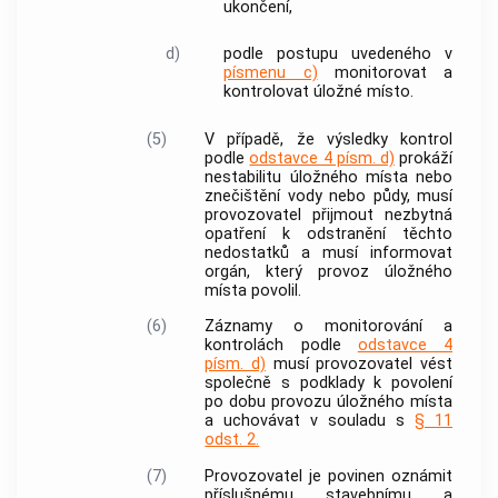
ukončení,
d)
podle postupu uvedeného v
písmenu c)
monitorovat a
kontrolovat
úložné místo
.
(5)
V případě, že výsledky kontrol
podle
odstavce 4 písm. d)
prokáží
nestabilitu úložného místa nebo
znečištění vody nebo půdy, musí
provozovatel
přijmout nezbytná
opatření k odstranění těchto
nedostatků a musí informovat
orgán, který provoz úložného
místa povolil.
(6)
Záznamy o monitorování a
kontrolách podle
odstavce 4
písm. d)
musí
provozovatel
vést
společně s podklady k povolení
po dobu provozu úložného místa
a uchovávat v souladu s
§ 11
odst. 2.
(7)
Provozovatel
je povinen oznámit
příslušnému stavebnímu a