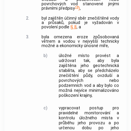
povrchových vod stanovené jinými
18
právními předpisy
)
,
2.
byl zajištěn účinný sběr znečištěné vody
a průsaků, pokud je vyžadován v
povolení podle
§ 8
, a
3.
byla omezena eroze způsobovaná
větrem a vodou v nejvyšší technicky
možné a ekonomicky únosné míře,
b)
úložné místo
provést a
udržovat tak, aby byla
zajištěna jeho geotechnická
stabilita, aby se předcházelo
znečištění půdy, ovzduší a
povrchových nebo
podzemních vod a aby bylo co
možná nejvíce minimalizováno
poškození krajiny,
c)
vypracovat postup pro
pravidelné monitorování a
kontrolu
úložného místa
v
průběhu jeho provozu a po
určenou dobu po jeho