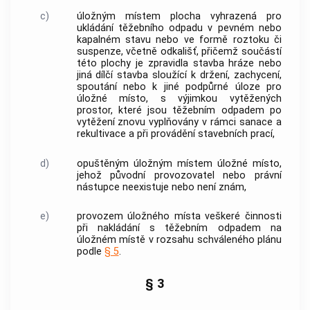
c)
úložným místem plocha vyhrazená pro
ukládání
těžebního odpadu
v pevném nebo
kapalném stavu nebo ve formě roztoku či
suspenze, včetně odkališť, přičemž součástí
této plochy je zpravidla stavba hráze nebo
jiná dílčí stavba sloužící k držení, zachycení,
spoutání nebo k jiné podpůrné úloze pro
úložné místo, s výjimkou vytěžených
prostor, které jsou
těžebním odpadem
po
vytěžení znovu vyplňovány v rámci sanace a
rekultivace a při provádění stavebních prací,
d)
opuštěným úložným místem úložné místo,
jehož původní
provozovatel
nebo právní
nástupce neexistuje nebo není znám,
e)
provozem úložného místa veškeré činnosti
při nakládání s
těžebním odpadem
na
úložném místě v rozsahu schváleného plánu
podle
§ 5
.
§ 3