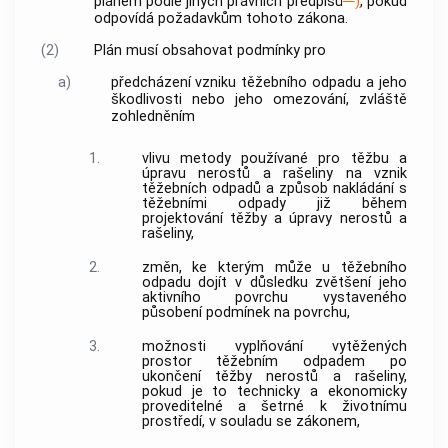
plánem podle jiných právních předpisů
)
, pokud
odpovídá požadavkům tohoto zákona.
(2)
Plán musí obsahovat podmínky pro
a)
předcházení vzniku těžebního odpadu a jeho
škodlivosti nebo jeho omezování, zvláště
zohledněním
1.
vlivu metody používané pro těžbu a
úpravu nerostů a rašeliny na vznik
těžebních odpadů a způsob nakládání s
těžebními odpady již během
projektování těžby a úpravy nerostů a
rašeliny,
2.
změn, ke kterým může u těžebního
odpadu dojít v důsledku zvětšení jeho
aktivního povrchu vystaveného
působení podmínek na povrchu,
3.
možnosti vyplňování vytěžených
prostor těžebním odpadem po
ukončení těžby nerostů a rašeliny,
pokud je to technicky a ekonomicky
proveditelné a šetrné k životnímu
prostředí, v souladu se zákonem,