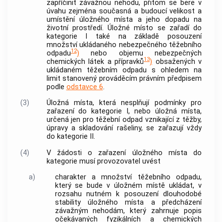
zapříčinit závažnou nehodu, přitom se bere v
úvahu zejména současná a budoucí velikost a
umístění
úložného místa
a jeho dopadu na
životní prostředí.
Úložné místo
se zařadí do
kategorie I také na základě posouzení
množství ukládaného nebezpečného těžebního
12
odpadu
)
nebo objemu nebezpečných
13
chemických látek a přípravků
)
obsažených v
ukládaném těžebním odpadu s ohledem na
limit stanovený prováděcím právním předpisem
podle
odstavce 6
.
(3)
Úložná místa
, která nesplňují podmínky pro
zařazení do kategorie I, nebo
úložná místa
,
určená jen pro těžební odpad vznikající z těžby,
úpravy a skladování rašeliny, se zařazují vždy
do kategorie II.
(4)
V žádosti o zařazení
úložného místa
do
kategorie musí
provozovatel
uvést
a)
charakter a množství těžebního odpadu,
který se bude v
úložném místě
ukládat, v
rozsahu nutném k posouzení dlouhodobé
stability
úložného místa
a předcházení
závažným nehodám, který zahrnuje popis
očekávaných fyzikálních a chemických