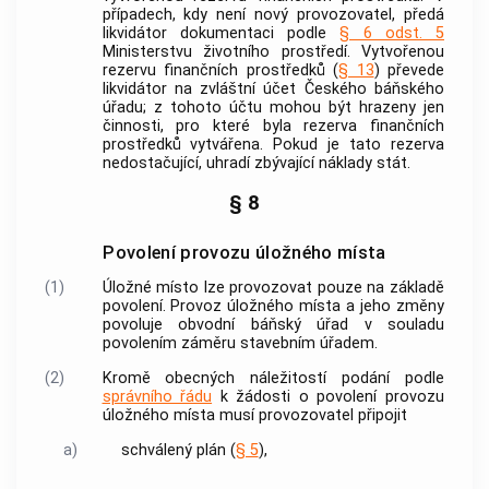
případech, kdy není nový
provozovatel
, předá
likvidátor dokumentaci podle
§ 6 odst. 5
Ministerstvu životního prostředí. Vytvořenou
rezervu finančních prostředků (
§ 13
) převede
likvidátor na zvláštní účet Českého báňského
úřadu; z tohoto účtu mohou být hrazeny jen
činnosti, pro které byla rezerva finančních
prostředků vytvářena. Pokud je tato rezerva
nedostačující, uhradí zbývající náklady stát.
§ 8
Povolení provozu úložného místa
(1)
Úložné místo lze provozovat pouze na základě
povolení. Provoz úložného místa a jeho změny
povoluje obvodní báňský úřad v souladu
povolením záměru stavebním úřadem.
(2)
Kromě obecných náležitostí podání podle
správního řádu
k žádosti o povolení provozu
úložného místa
musí
provozovatel
připojit
a)
schválený plán (
§ 5
),