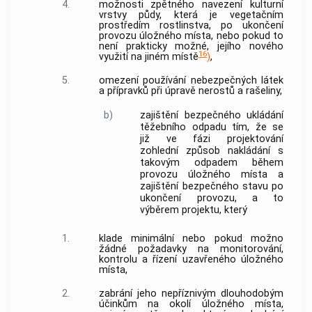
4.
možnosti zpětného navezení kulturní
vrstvy půdy, která je vegetačním
prostředím rostlinstva, po ukončení
provozu
úložného místa
, nebo pokud to
není prakticky možné, jejího nového
16
využití na jiném místě
)
,
5.
omezení používání nebezpečných látek
a přípravků při úpravě nerostů a rašeliny,
b)
zajištění bezpečného ukládání
těžebního odpadu tím, že se
již ve fázi projektování
zohlední způsob nakládání s
takovým odpadem během
provozu
úložného místa
a
zajištění bezpečného stavu po
ukončení provozu, a to
výběrem projektu, který
1.
klade minimální nebo pokud možno
žádné požadavky na monitorování,
kontrolu a řízení uzavřeného
úložného
místa
,
2.
zabrání jeho nepříznivým dlouhodobým
účinkům na okolí
úložného místa
,