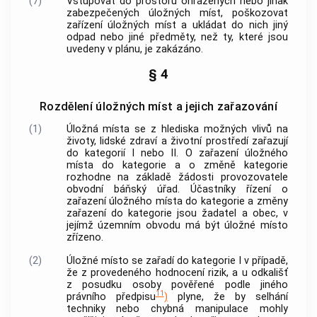
(7)
Vstupovat do prostoru ohrazených nebo jinak
zabezpečených
úložných míst
, poškozovat
zařízení
úložných míst
a ukládat do nich jiný
odpad nebo jiné předměty, než ty, které jsou
uvedeny v plánu, je zakázáno.
§ 4
Rozdělení úložných míst a jejich zařazování
(1)
Úložná místa
se z hlediska možných vlivů na
životy, lidské zdraví a životní prostředí zařazují
do kategorií I nebo II. O zařazení
úložného
místa
do kategorie a o změně kategorie
rozhodne na základě žádosti
provozovatele
obvodní báňský úřad. Účastníky řízení o
zařazení
úložného místa
do kategorie a změny
zařazení do kategorie jsou žadatel a
obec
, v
jejímž územním obvodu má být
úložné místo
zřízeno.
(2)
Úložné místo
se zařadí do kategorie I v případě,
že z provedeného hodnocení rizik, a u odkališť
z posudku osoby pověřené podle jiného
11
právního předpisu
)
plyne, že by selhání
techniky nebo chybná manipulace mohly