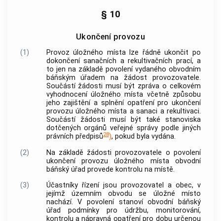
§ 10
Ukončení provozu
(1)
Provoz
úložného místa
lze řádně ukončit po
dokončení sanačních a rekultivačních prací, a
to jen na základě povolení vydaného obvodním
báňským úřadem na žádost
provozovatele
.
Součástí žádosti musí být zpráva o celkovém
vyhodnocení
úložného místa
včetně způsobu
jeho zajištění a splnění opatření pro ukončení
provozu
úložného místa
a sanaci a rekultivaci.
Součástí žádosti musí být také stanoviska
dotčených orgánů veřejné správy podle jiných
28
právních předpisů
)
, pokud byla vydána.
(2)
Na základě žádosti
provozovatele
o povolení
ukončení provozu
úložného místa
obvodní
báňský úřad provede kontrolu na místě.
(3)
Účastníky řízení jsou
provozovatel
a
obec
, v
jejímž územním obvodu se
úložné místo
nachází. V povolení stanoví obvodní báňský
úřad podmínky pro údržbu, monitorování,
kontrolu a nápravná opatření pro dobu určenou