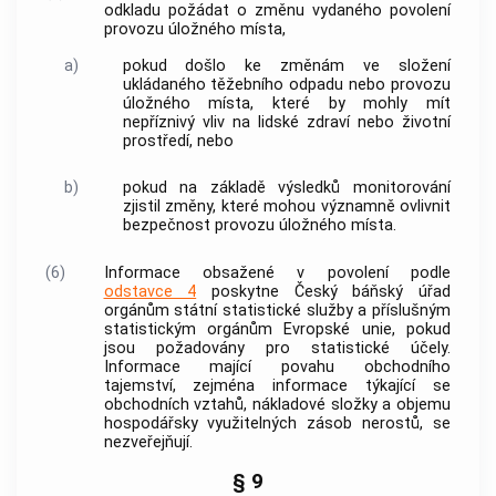
odkladu požádat o změnu vydaného povolení
provozu
úložného místa
,
a)
pokud došlo ke změnám ve složení
ukládaného těžebního odpadu nebo provozu
úložného místa
, které by mohly mít
nepříznivý vliv na lidské zdraví nebo životní
prostředí, nebo
b)
pokud na základě výsledků monitorování
zjistil změny, které mohou významně ovlivnit
bezpečnost provozu
úložného místa
.
(6)
Informace obsažené v povolení podle
odstavce 4
poskytne Český báňský úřad
orgánům státní statistické služby a příslušným
statistickým orgánům Evropské unie, pokud
jsou požadovány pro statistické účely.
Informace mající povahu obchodního
tajemství, zejména informace týkající se
obchodních vztahů, nákladové složky a objemu
hospodářsky využitelných zásob nerostů, se
nezveřejňují.
§ 9