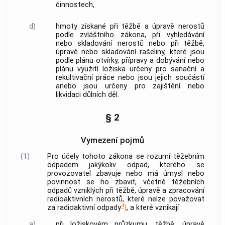
činnostech,
d)
hmoty získané při těžbě a úpravě nerostů
podle zvláštního zákona, při vyhledávání
nebo skladování nerostů nebo při těžbě,
úpravě nebo skladování rašeliny, které jsou
podle plánu otvírky, přípravy a dobývání nebo
plánu využití ložiska určeny pro sanační a
rekultivační práce nebo jsou jejich součástí
anebo jsou určeny pro zajištění nebo
likvidaci důlních děl.
§ 2
Vymezení pojmů
(1)
Pro účely tohoto zákona se rozumí
těžebním
odpadem
jakýkoliv odpad, kterého se
provozovatel
zbavuje nebo má úmysl nebo
povinnost se ho zbavit, včetně
těžebních
odpadů
vzniklých při těžbě, úpravě a zpracování
radioaktivních nerostů, které nelze považovat
4
za radioaktivní odpady
)
, a které vznikají
a)
při ložiskovém průzkumu, těžbě, úpravě