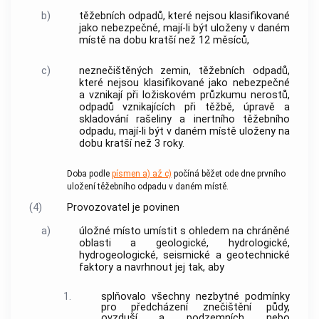
b)
těžebních odpadů
, které nejsou klasifikované
jako nebezpečné, mají-li být uloženy v daném
místě na dobu kratší než 12 měsíců,
c)
neznečištěných zemin,
těžebních odpadů
,
které nejsou klasifikované jako nebezpečné
a vznikají při ložiskovém průzkumu nerostů,
odpadů vznikajících při těžbě, úpravě a
skladování rašeliny a inertního
těžebního
odpadu
, mají-li být v daném místě uloženy na
dobu kratší než 3 roky.
Doba podle
písmen a) až c)
počíná běžet ode dne prvního
uložení
těžebního odpadu
v daném místě.
(4)
Provozovatel
je povinen
a)
úložné místo
umístit s ohledem na chráněné
oblasti a geologické, hydrologické,
hydrogeologické, seismické a geotechnické
faktory a navrhnout jej tak, aby
1.
splňovalo všechny nezbytné podmínky
pro předcházení znečištění půdy,
ovzduší a podzemních nebo