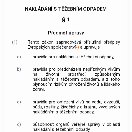
NAKLÁDÁNÍ S TĚŽEBNÍM ODPADEM
§ 1
Předmět úpravy
(1)
Tento zákon zapracovává příslušné předpisy
1
Evropských společenství
)
a upravuje
a)
pravidla pro nakládání s těžebními odpady,
b)
pravidla pro předcházení nepříznivým vlivům
na životní prostředí, způsobeným
nakládáním s těžebním odpadem, a z toho
plynoucím rizikům ohrožení životů a lidského
zdraví,
c)
pravidla pro omezení vlivů na vodu, ovzduší,
půdu, rostliny, živočichy a krajinu, vyvolaných
nakládáním s těžebními odpady,
d)
působnost orgánů veřejné správy v oblasti
nakládání s těžebními odpady.