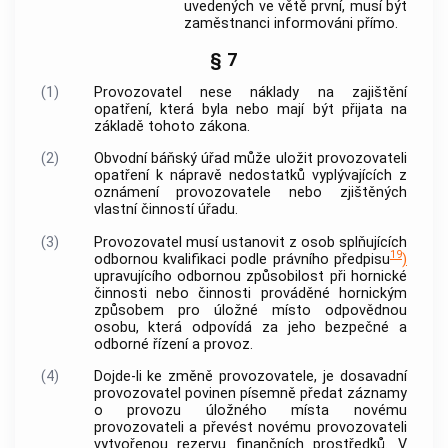
uvedených ve větě první, musí být
zaměstnanci informováni přímo.
§ 7
(1)
Provozovatel
nese náklady na zajištění
opatření, která byla nebo mají být přijata na
základě tohoto zákona.
(2)
Obvodní báňský úřad může uložit
provozovateli
opatření k nápravě nedostatků vyplývajících z
oznámení
provozovatele
nebo zjištěných
vlastní činností úřadu.
(3)
Provozovatel
musí ustanovit z osob splňujících
19
odbornou kvalifikaci podle právního předpisu
)
upravujícího odbornou způsobilost při hornické
činnosti nebo činnosti prováděné hornickým
způsobem pro
úložné místo
odpovědnou
osobu, která odpovídá za jeho bezpečné a
odborné řízení a provoz.
(4)
Dojde-li ke změně
provozovatele
, je dosavadní
provozovatel
povinen písemně předat záznamy
o provozu
úložného místa
novému
provozovateli
a převést novému
provozovateli
vytvořenou rezervu finančních prostředků. V