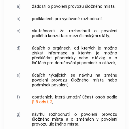
a)
žádosti o povolení provozu
úložného místa
,
b)
podkladech pro vydávané rozhodnutí,
c)
skutečnosti, že rozhodnutí o povolení
podléhá konzultaci mezi členskými státy,
d)
údajích o orgánech, od kterých je možno
získat informace a kterým je možno
předkládat připomínky nebo otázky, a o
lhůtách pro doručování připomínek a otázek,
e)
údajích týkajících se návrhu na změnu
povolení provozu
úložného místa
nebo
podmínek povolení,
f)
opatřeních, která umožní účast osob podle
§ 8 odst. 3
,
g)
návrhu rozhodnutí o povolení provozu
úložného místa
a o změnách v povolení
provozu
úložného místa
.