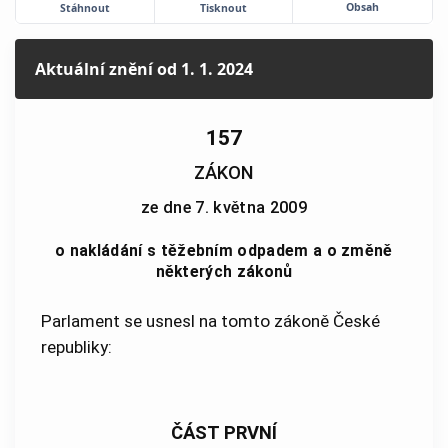
Obsah
Stáhnout
Tisknout
Aktuální znění
od 1. 1. 2024
157
ZÁKON
ze dne 7. května 2009
o nakládání s těžebním odpadem a o změně
některých zákonů
Parlament se usnesl na tomto zákoně České
republiky:
ČÁST PRVNÍ