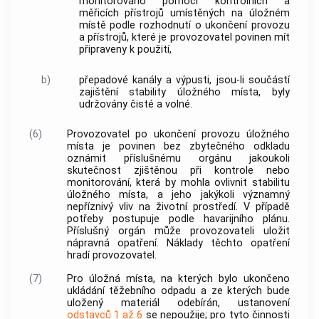
monitorováno pomocí kontrolních a
měřicích přístrojů umístěných na
úložném
místě
podle rozhodnutí o ukončení provozu
a přístrojů, které je
provozovatel
povinen mít
připraveny k použití,
b)
přepadové kanály a výpusti, jsou-li součástí
zajištění stability
úložného místa
, byly
udržovány čisté a volné.
(6)
Provozovatel
po ukončení provozu
úložného
místa
je povinen bez zbytečného odkladu
oznámit příslušnému orgánu jakoukoli
skutečnost zjištěnou při kontrole nebo
monitorování, která by mohla ovlivnit stabilitu
úložného místa
, a jeho jakýkoli významný
nepříznivý vliv na životní prostředí. V případě
potřeby postupuje podle havarijního plánu.
Příslušný orgán může
provozovateli
uložit
nápravná opatření. Náklady těchto opatření
hradí
provozovatel
.
(7)
Pro
úložná místa
, na kterých bylo ukončeno
ukládání
těžebního odpadu
a ze kterých bude
uložený materiál odebírán, ustanovení
odstavců 1 až 6
se nepoužije; pro tyto činnosti