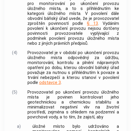
pro monitorování po ukončení provozu
úložného místa
, a to s přihlédnutím ke
kategorii
úložného místa
. V povolení dále
obvodní báňský úřad uvede, že je
provozovatel
zproštěn povinností podle
§ 13
. Vydáním
povolení k ukončení provozu nejsou dotčeny
povinnosti
provozovatele
vyplývající z
podmínek povolení provozu
úložného místa
nebo z jiných právních předpisů.
(4)
Provozovatel
je v období po ukončení provozu
úložného místa
odpovědný za údržbu,
monitorování, kontrolu a plnění nápravných
opatření po dobu, kterou obvodní báňský úřad
považuje za nutnou s přihlédnutím k povaze a
trvání nebezpečí a kterou stanoví v povolení
podle
odstavce 3
.
(5)
Provozovatel
po ukončení provozu
úložného
místa
je povinen kontrolovat jeho
geotechnickou a chemickou stabilitu a
minimalizovat negativní vliv na životní
prostředí, zejména s ohledem na podzemní a
povrchové vody, a to tím, že zajistí, aby
a)
úložné místo
bylo udržováno a