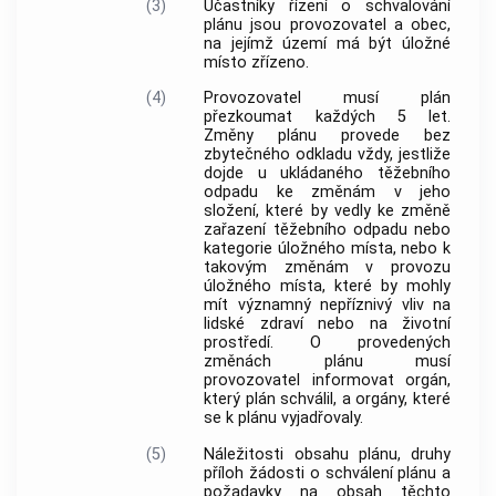
(3)
Účastníky řízení o schvalování
plánu jsou
provozovatel
a
obec
,
na jejímž území má být
úložné
místo
zřízeno.
(4)
Provozovatel
musí plán
přezkoumat každých 5 let.
Změny plánu provede bez
zbytečného odkladu vždy, jestliže
dojde u ukládaného
těžebního
odpadu
ke změnám v jeho
složení, které by vedly ke změně
zařazení
těžebního odpadu
nebo
kategorie
úložného místa
, nebo k
takovým změnám v provozu
úložného místa
, které by mohly
mít významný nepříznivý vliv na
lidské zdraví nebo na životní
prostředí. O provedených
změnách plánu musí
provozovatel
informovat orgán,
který plán schválil, a orgány, které
se k plánu vyjadřovaly.
(5)
Náležitosti obsahu plánu, druhy
příloh žádosti o schválení plánu a
požadavky na obsah těchto