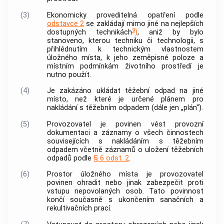
(3)
Ekonomicky proveditelná opatření podle
odstavce 2
se zakládají mimo jiné na nejlepších
9
dostupných technikách
)
, aniž by bylo
stanoveno, kterou techniku či technologii, s
přihlédnutím k technickým vlastnostem
úložného místa
, k jeho zeměpisné poloze a
místním podmínkám životního prostředí je
nutno použít.
(4)
Je zakázáno ukládat
těžební odpad
na jiné
místo, než které je určené plánem pro
nakládání s
těžebním odpadem
(dále jen „plán“).
(5)
Provozovatel
je povinen vést provozní
dokumentaci a záznamy o všech činnostech
souvisejících s nakládáním s těžebním
odpadem včetně záznamů o uložení těžebních
odpadů podle
§ 6 odst. 2
.
(6)
Prostor
úložného místa
je
provozovatel
povinen ohradit nebo jinak zabezpečit proti
vstupu nepovolaných osob. Tato povinnost
končí současně s ukončením sanačních a
rekultivačních prací.