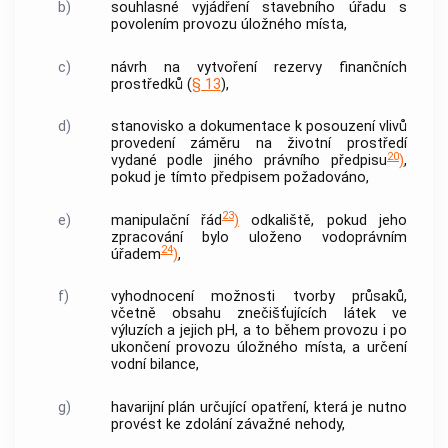
b)
souhlasné vyjádření stavebního úřadu s
povolením provozu úložného místa,
c)
návrh na vytvoření rezervy finančních
prostředků (
§ 13
),
d)
stanovisko a dokumentace k posouzení vlivů
provedení záměru na životní prostředí
20
vydané podle jiného právního předpisu
)
,
pokud je tímto předpisem požadováno,
23
e)
manipulační řád
)
odkaliště, pokud jeho
zpracování bylo uloženo vodoprávním
24
úřadem
)
,
f)
vyhodnocení možnosti tvorby průsaků,
včetně obsahu znečišťujících látek ve
výluzích a jejich pH, a to během provozu i po
ukončení provozu úložného místa, a určení
vodní bilance,
g)
havarijní plán určující opatření, která je nutno
provést ke zdolání závažné nehody,