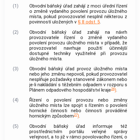
(1)
Obvodní báňský úřad zahájí z moci úřední řízení
o změně vydaného povolení provozu
úložného
místa
, pokud
provozovatel
nesplnil některou z
povinností uložených v
§ 8 odst. 5
.
(2)
Obvodní báňský úřad zahájí na návrh
provozovatele
řízení o změně vydaného
povolení provozu
úložného místa
v případě, že
provozovatel
navrhuje použití účinnější
dostupné techniky využitelné při provozu
úložného místa
.
(3)
Obvodní báňský úřad provoz
úložného místa
nebo jeho změnu nepovolí, pokud
provozovatel
nesplňuje požadavky stanovené zákonem nebo
je-li nakládání s těžebním odpadem v rozporu s
26
Plánem odpadového hospodářství kraje
)
.
(4)
Řízení o povolení provozu nebo změny
úložného místa
lze spojit s řízením o povolení
hornické činnosti nebo činnosti prováděné
27
hornickým způsobem
)
.
(5)
Obvodní báňský úřad informuje též
prostřednictvím portálu veřejné správy
veřejnost, a to již v rámci povolovacího řízení, o