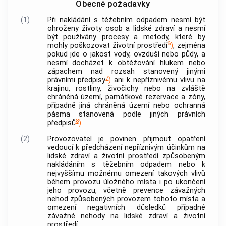
Obecné požadavky
(1)
Při nakládání s těžebním odpadem nesmí být
ohroženy životy osob a lidské zdraví a nesmí
být používány procesy a metody, které by
6
mohly poškozovat životní prostředí
)
, zejména
pokud jde o jakost vody, ovzduší nebo půdy, a
nesmí docházet k obtěžování hlukem nebo
zápachem nad rozsah stanovený jinými
7
právními předpisy
)
ani k nepříznivému vlivu na
krajinu, rostliny, živočichy nebo na zvláště
chráněná území, památkové rezervace a zóny,
případně jiná chráněná území nebo ochranná
pásma stanovená podle jiných právních
8
předpisů
)
.
(2)
Provozovatel
je povinen přijmout opatření
vedoucí k předcházení nepříznivým účinkům na
lidské zdraví a životní prostředí způsobeným
nakládáním s těžebním odpadem nebo k
nejvyššímu možnému omezení takových vlivů
během provozu
úložného místa
i po ukončení
jeho provozu, včetně prevence závažných
nehod způsobených provozem tohoto místa a
omezení negativních důsledků případné
závažné nehody na lidské zdraví a životní
prostředí.