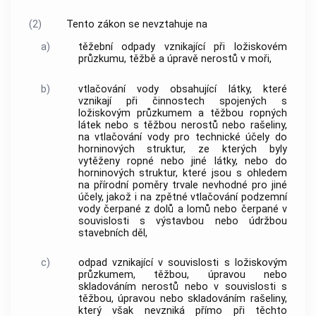
(2)
Tento zákon se nevztahuje na
a)
těžební odpady
vznikající při ložiskovém
průzkumu, těžbě a úpravě nerostů v moři,
b)
vtlačování vody obsahující látky, které
vznikají při činnostech spojených s
ložiskovým průzkumem a těžbou ropných
látek nebo s těžbou nerostů nebo rašeliny,
na vtlačování vody pro technické účely do
horninových struktur, ze kterých byly
vytěženy ropné nebo jiné látky, nebo do
horninových struktur, které jsou s ohledem
na přírodní poměry trvale nevhodné pro jiné
účely, jakož i na zpětné vtlačování podzemní
vody čerpané z dolů a lomů nebo čerpané v
souvislosti s výstavbou nebo údržbou
stavebních děl,
c)
odpad vznikající v souvislosti s ložiskovým
průzkumem, těžbou, úpravou nebo
skladováním nerostů nebo v souvislosti s
těžbou, úpravou nebo skladováním rašeliny,
který však nevzniká přímo při těchto