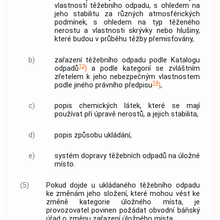
vlastností těžebního odpadu, s ohledem na
jeho stabilitu za různých atmosférických
podmínek, s ohledem na typ těženého
nerostu a vlastnosti skrývky nebo hlušiny,
které budou v průběhu těžby přemisťovány,
b)
zařazení těžebního odpadu podle Katalogu
12
odpadů
)
a podle kategorií se zvláštním
zřetelem k jeho nebezpečným vlastnostem
14
podle jiného právního předpisu
)
,
c)
popis chemických látek, které se mají
používat při úpravě nerostů, a jejich stabilita,
d)
popis způsobu ukládání,
e)
systém dopravy těžebních odpadů na
úložné
místo
.
(5)
Pokud dojde u ukládaného těžebního odpadu
ke změnám jeho složení, které mohou vést ke
změně kategorie
úložného místa
, je
provozovatel
povinen požádat obvodní báňský
úřad o změnu zařazení
úložného místa
.