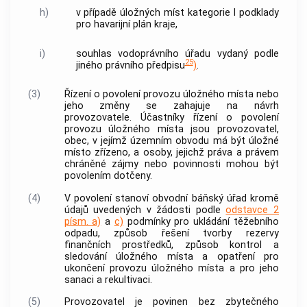
h)
v případě úložných míst kategorie I podklady
pro havarijní plán kraje,
i)
souhlas vodoprávního úřadu vydaný podle
25
jiného právního předpisu
)
.
(3)
Řízení o povolení provozu
úložného místa
nebo
jeho změny se zahajuje na návrh
provozovatele
. Účastníky řízení o povolení
provozu
úložného místa
jsou
provozovatel
,
obec
, v jejímž územním obvodu má být
úložné
místo
zřízeno, a osoby, jejichž práva a právem
chráněné zájmy nebo povinnosti mohou být
povolením dotčeny.
(4)
V povolení stanoví obvodní báňský úřad kromě
údajů uvedených v žádosti podle
odstavce 2
písm. a)
a
c)
podmínky pro ukládání těžebního
odpadu, způsob řešení tvorby rezervy
finančních prostředků, způsob kontrol a
sledování
úložného místa
a opatření pro
ukončení provozu
úložného místa
a pro jeho
sanaci a rekultivaci.
(5)
Provozovatel
je povinen bez zbytečného