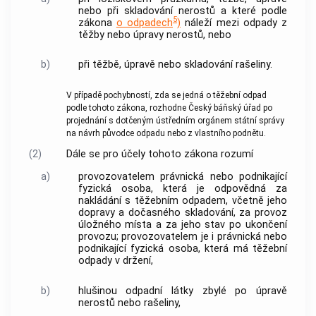
nebo při skladování nerostů a které podle
5
zákona
o odpadech
)
náleží mezi odpady z
těžby nebo úpravy nerostů, nebo
b)
při těžbě, úpravě nebo skladování rašeliny.
V případě pochybností, zda se jedná o
těžební odpad
podle tohoto zákona, rozhodne Český báňský úřad po
projednání s dotčeným ústředním orgánem státní správy
na návrh původce odpadu nebo z vlastního podnětu.
(2)
Dále se pro účely tohoto zákona rozumí
a)
provozovatelem
právnická nebo podnikající
fyzická osoba, která je odpovědná za
nakládání s těžebním odpadem, včetně jeho
dopravy a dočasného skladování, za provoz
úložného místa
a za jeho stav po ukončení
provozu;
provozovatelem
je i právnická nebo
podnikající fyzická osoba, která má těžební
odpady v držení,
b)
hlušinou odpadní látky zbylé
po úpravě
nerostů nebo rašeliny,