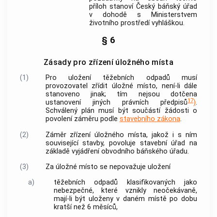
příloh stanoví Český báňský úřad
v dohodě s Ministerstvem
životního prostředí vyhláškou.
§ 6
Zásady pro zřízení úložného místa
(1)
Pro uložení
těžebních odpadů
musí
provozovatel
zřídit úložné místo, není-li dále
stanoveno jinak; tím nejsou dotčena
17
ustanovení jiných právních předpisů
)
.
Schválený plán musí být součástí žádosti o
povolení záměru podle
stavebního zákona
.
(2)
Záměr zřízení úložného místa, jakož i s ním
související stavby, povoluje stavební úřad na
základě vyjádření obvodního báňského úřadu.
(3)
Za úložné místo se nepovažuje uložení
a)
těžebních odpadů
klasifikovaných jako
nebezpečné, které vznikly neočekávaně,
mají-li být uloženy v daném místě po dobu
kratší než 6 měsíců,