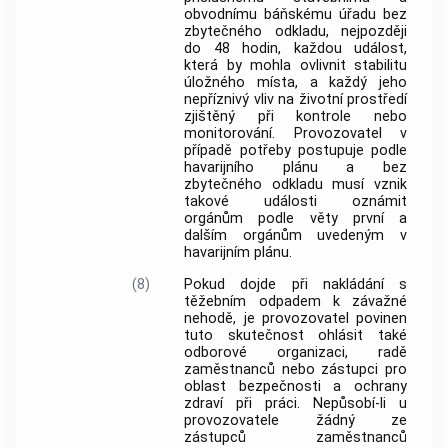
obvodnímu báňskému úřadu bez
zbytečného odkladu, nejpozději
do 48 hodin, každou událost,
která by mohla ovlivnit stabilitu
úložného místa, a každý jeho
nepříznivý vliv na životní prostředí
zjištěný při kontrole nebo
monitorování.
Provozovatel
v
případě potřeby postupuje podle
havarijního plánu a bez
zbytečného odkladu musí vznik
takové události oznámit
orgánům podle věty první a
dalším orgánům uvedeným v
havarijním plánu.
(8)
Pokud dojde při nakládání s
těžebním odpadem
k závažné
nehodě, je
provozovatel
povinen
tuto skutečnost ohlásit také
odborové organizaci, radě
zaměstnanců nebo zástupci pro
oblast bezpečnosti a ochrany
zdraví při práci. Nepůsobí-li u
provozovatele
žádný ze
zástupců zaměstnanců