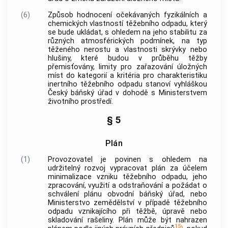
(6)
Způsob hodnocení očekávaných fyzikálních a
chemických vlastností těžebního odpadu, který
se bude ukládat, s ohledem na jeho stabilitu za
různých atmosférických podmínek, na typ
těženého nerostu a vlastnosti skrývky nebo
hlušiny, které budou v průběhu těžby
přemisťovány, limity pro zařazování
úložných
míst
do kategorií a kritéria pro charakteristiku
inertního těžebního odpadu stanoví vyhláškou
Český báňský úřad v dohodě s Ministerstvem
životního prostředí.
§ 5
Plán
(1)
Provozovatel
je povinen s ohledem na
udržitelný rozvoj vypracovat plán za účelem
minimalizace vzniku
těžebního odpadu
, jeho
zpracování, využití a odstraňování a požádat o
schválení plánu obvodní báňský úřad, nebo
Ministerstvo zemědělství v případě
těžebního
odpadu
vznikajícího při těžbě, úpravě nebo
skladování rašeliny. Plán může být nahrazen
15