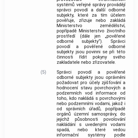
systémů veřejné správy provádějí
správci povodí a další odborné
subjekty, které za tím účelem
pověřuje, zřizuje nebo zakládá
Ministerstvo zemědělství,
popřípadě Ministerstvo životního
prostředí (dále jen „pověřené
odborné subjekty“). Správci
povodí a pověřené odborné
subjekty jsou povinni se při této
činnosti řídit pokyny svého
zakladatele nebo zřizovatele.
(5)
Správci povodí a pověřené
odborné subjekty jsou oprávněni
požadovat pro účely zjišťování a
hodnocení stavu povrchových a
podzemních vod informace od
toho, kdo nakládá s povrchovými
nebo podzemními vodami, jakož i
od správních úřadů, popřípadě
orgánů územní samosprávy, do
jejichž působnosti povolování
nakládání s uvedenými vodami
spadá, nebo které vedou
informační systémy podle