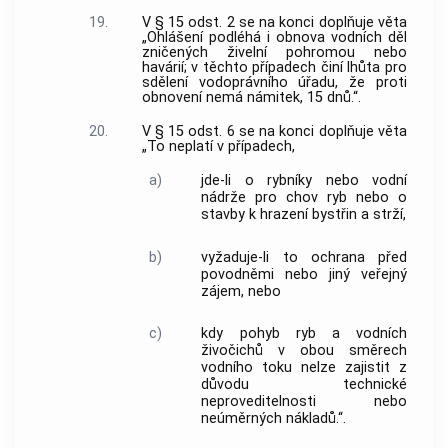
19.
V § 15 odst. 2 se na konci doplňuje věta
„Ohlášení podléhá i obnova vodních děl
zničených živelní pohromou nebo
havárií; v těchto případech činí lhůta pro
sdělení vodoprávního úřadu, že proti
obnovení nemá námitek, 15 dnů.“.
20.
V § 15 odst. 6 se na konci doplňuje věta
„To neplatí v případech,
a)
jde-li o rybníky nebo vodní
nádrže pro chov ryb nebo o
stavby k hrazení bystřin a strží,
b)
vyžaduje-li to ochrana před
povodněmi nebo jiný veřejný
zájem, nebo
c)
kdy pohyb ryb a vodních
živočichů v obou směrech
vodního toku nelze zajistit z
důvodu technické
neproveditelnosti nebo
neúměrných nákladů.“.