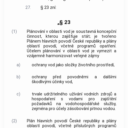
27.
§ 23 zní:
„§ 23
(1)
Plánování v oblasti vod je soustavná koncepční
činnost, kterou zajišťuje stát; je tvořeno
Plánem hlavních povodí České republiky a plány
oblastí povodí, včetně programů opatření.
Účelem plánování v oblasti vod je vymezit a
vzájemně harmonizovat veřejné zájmy
a)
ochrany vod jako složky životního prostředí,
b)
ochrany před povodněmi a dalšími
škodlivými účinky vod,
c)
trvale udržitelného užívání vodních zdrojů a
hospodaření s vodami pro zajištění
požadavků na vodohospodářské služby,
zejména pro účely zásobování pitnou vodou.
(2)
Plán hlavních povodí České republiky a plány
oblastí povodí, včetně příslušných programů