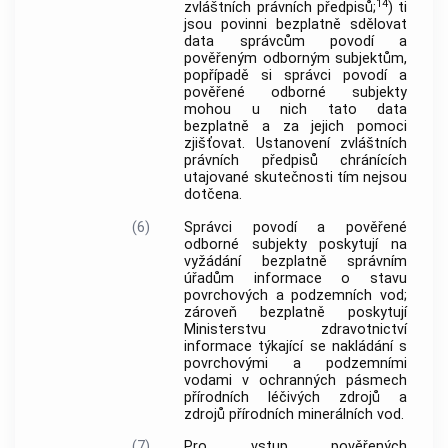
14
zvláštních právních předpisů;
) ti
jsou povinni bezplatně sdělovat
data správcům povodí a
pověřeným odborným subjektům,
popřípadě si správci povodí a
pověřené odborné subjekty
mohou u nich tato data
bezplatně a za jejich pomoci
zjišťovat. Ustanovení zvláštních
právních předpisů chránících
utajované skutečnosti tím nejsou
dotčena.
(6)
Správci povodí a pověřené
odborné subjekty poskytují na
vyžádání bezplatně správním
úřadům informace o stavu
povrchových a podzemních vod;
zároveň bezplatně poskytují
Ministerstvu zdravotnictví
informace týkající se nakládání s
povrchovými a podzemními
vodami v ochranných pásmech
přírodních léčivých zdrojů a
zdrojů přírodních minerálních vod.
(7)
Pro vstup pověřených