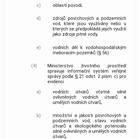
c)
oblastí povodí,
d)
zdrojů povrchových a podzemních
vod, které jsou využívány nebo u
kterých se předpokládá jejich využití
jako zdroje pitné vody,
e)
vodních děl k vodohospodářským
melioracím pozemků (§ 56).
(4)
Ministerstvo životního prostředí
spravuje informační systém veřejné
správy podle § 21 odst. 2 písm. c) pro
evidenci
a)
vodních útvarů včetně silně
ovlivněných vodních útvarů a
umělých vodních útvarů,
b)
množství a jakosti povrchových a
podzemních vod, stavu vodních
útvarů a ekologického potenciálu
silně ovlivněných a umělých vodních
útvarů,