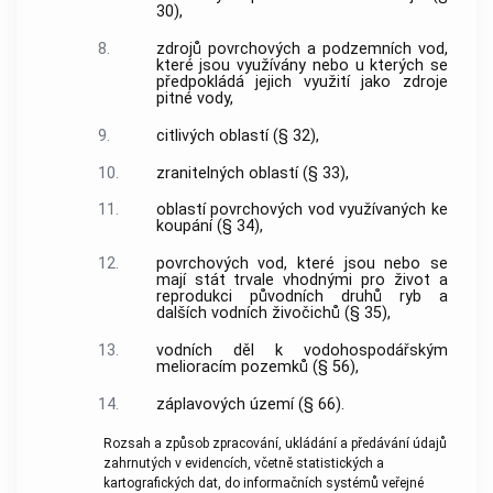
30),
8.
zdrojů povrchových a podzemních vod,
které jsou využívány nebo u kterých se
předpokládá jejich využití jako zdroje
pitné vody,
9.
citlivých oblastí (§ 32),
10.
zranitelných oblastí (§ 33),
11.
oblastí povrchových vod využívaných ke
koupání (§ 34),
12.
povrchových vod, které jsou nebo se
mají stát trvale vhodnými pro život a
reprodukci původních druhů ryb a
dalších vodních živočichů (§ 35),
13.
vodních děl k vodohospodářským
melioracím pozemků (§ 56),
14.
záplavových území (§ 66).
Rozsah a způsob zpracování, ukládání a předávání údajů
zahrnutých v evidencích, včetně statistických a
kartografických dat, do informačních systémů veřejné