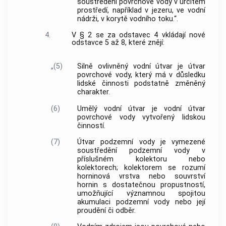
soustředění povrchové vody v určitém
prostředí, například v jezeru, ve vodní
nádrži, v korytě vodního toku.“.
4.
V § 2 se za odstavec 4 vkládají nové
odstavce 5 až 8, které znějí:
„(5)
Silně ovlivněný vodní útvar je útvar
povrchové vody, který má v důsledku
lidské činnosti podstatně změněný
charakter.
(6)
Umělý vodní útvar je vodní útvar
povrchové vody vytvořený lidskou
činností.
(7)
Útvar podzemní vody je vymezené
soustředění podzemní vody v
příslušném kolektoru nebo
kolektorech; kolektorem se rozumí
horninová vrstva nebo souvrství
hornin s dostatečnou propustností,
umožňující významnou spojitou
akumulaci podzemní vody nebo její
proudění či odběr.