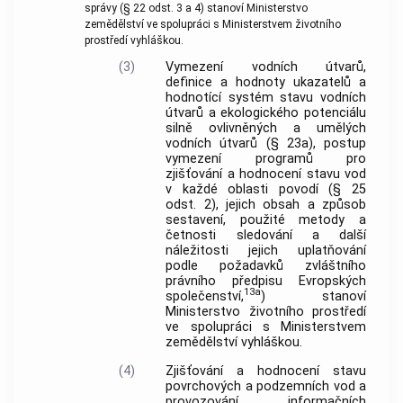
správy (§ 22 odst. 3 a 4) stanoví Ministerstvo
zemědělství ve spolupráci s Ministerstvem životního
prostředí vyhláškou.
(3)
Vymezení vodních útvarů,
definice a hodnoty ukazatelů a
hodnotící systém stavu vodních
útvarů a ekologického potenciálu
silně ovlivněných a umělých
vodních útvarů (§ 23a), postup
vymezení programů pro
zjišťování a hodnocení stavu vod
v každé oblasti povodí (§ 25
odst. 2), jejich obsah a způsob
sestavení, použité metody a
četnosti sledování a další
náležitosti jejich uplatňování
podle požadavků zvláštního
právního předpisu Evropských
13a
společenství,
) stanoví
Ministerstvo životního prostředí
ve spolupráci s Ministerstvem
zemědělství vyhláškou.
(4)
Zjišťování a hodnocení stavu
povrchových a podzemních vod a
provozování informačních