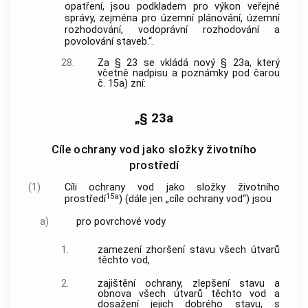
opatření, jsou podkladem pro výkon veřejné
správy, zejména pro územní plánování, územní
rozhodování, vodoprávní rozhodování a
povolování staveb.“.
28.
Za § 23 se vkládá nový § 23a, který
včetně nadpisu a poznámky pod čarou
č. 15a) zní:
„§ 23a
Cíle ochrany vod jako složky životního
prostředí
(1)
Cíli ochrany vod jako složky životního
15a
prostředí
) (dále jen „cíle ochrany vod“) jsou
a)
pro povrchové vody
1.
zamezení zhoršení stavu všech útvarů
těchto vod,
2.
zajištění ochrany, zlepšení stavu a
obnova všech útvarů těchto vod a
dosažení jejich dobrého stavu, s