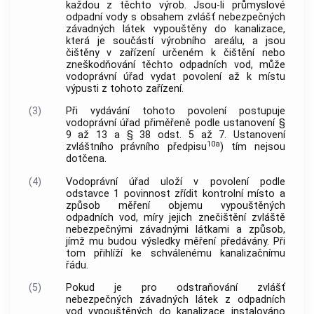
každou z těchto výrob. Jsou-li průmyslové
odpadní vody s obsahem zvlášť nebezpečných
závadných látek vypouštěny do kanalizace,
která je součástí výrobního areálu, a jsou
čištěny v zařízení určeném k čištění nebo
zneškodňování těchto odpadních vod, může
vodoprávní úřad vydat povolení až k místu
výpusti z tohoto zařízení.
(3)
Při vydávání tohoto povolení postupuje
vodoprávní úřad přiměřeně podle ustanovení §
9 až 13 a § 38 odst. 5 až 7. Ustanovení
10a
zvláštního právního předpisu
) tím nejsou
dotčena.
(4)
Vodoprávní úřad uloží v povolení podle
odstavce 1 povinnost zřídit kontrolní místo a
způsob měření objemu vypouštěných
odpadních vod, míry jejich znečištění zvláště
nebezpečnými závadnými látkami a způsob,
jímž mu budou výsledky měření předávány. Při
tom přihlíží ke schválenému kanalizačnímu
řádu.
(5)
Pokud je pro odstraňování zvlášť
nebezpečných závadných látek z odpadních
vod vypouštěných do kanalizace instalováno