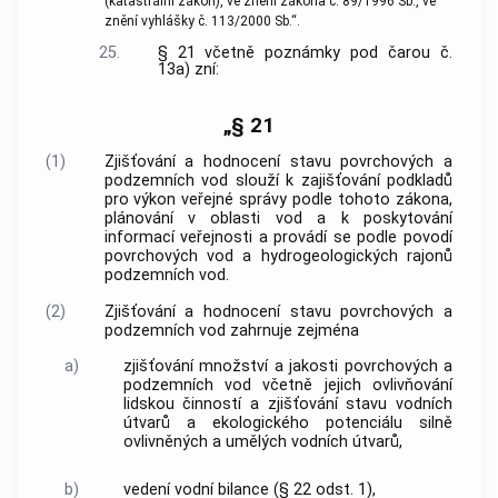
(katastrální zákon), ve znění zákona č. 89/1996 Sb., ve
znění vyhlášky č. 113/2000 Sb.“.
25.
§ 21 včetně poznámky pod čarou č.
13a) zní:
„§ 21
(1)
Zjišťování a hodnocení stavu povrchových a
podzemních vod slouží k zajišťování podkladů
pro výkon veřejné správy podle tohoto zákona,
plánování v oblasti vod a k poskytování
informací veřejnosti a provádí se podle povodí
povrchových vod a hydrogeologických rajonů
podzemních vod.
(2)
Zjišťování a hodnocení stavu povrchových a
podzemních vod zahrnuje zejména
a)
zjišťování množství a jakosti povrchových a
podzemních vod včetně jejich ovlivňování
lidskou činností a zjišťování stavu vodních
útvarů a ekologického potenciálu silně
ovlivněných a umělých vodních útvarů,
b)
vedení vodní bilance (§ 22 odst. 1),