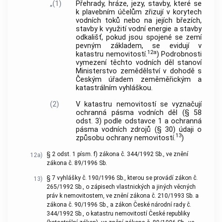
„(1)
Přehrady, hráze, jezy, stavby, které se
k plavebním účelům zřizují v korytech
vodních toků nebo na jejích březích,
stavby k využití vodní energie a stavby
odkališť, pokud jsou spojené se zemí
pevným základem, se evidují v
12a
katastru nemovitostí.
) Podrobnosti
vymezení těchto vodních děl stanoví
Ministerstvo zemědělství v dohodě s
Českým úřadem zeměměřickým a
katastrálním vyhláškou.
(2)
V katastru nemovitostí se vyznačují
ochranná pásma vodních děl (§ 58
odst. 3) podle odstavce 1 a ochranná
pásma vodních zdrojů (§ 30) údaji o
13
způsobu ochrany nemovitostí.
)
§ 2 odst. 1 písm. f) zákona č. 344/1992 Sb., ve znění
12a)
zákona č. 89/1996 Sb.
§ 7 vyhlášky č. 190/1996 Sb., kterou se provádí zákon č.
13)
265/1992 Sb., o zápisech vlastnických a jiných věcných
práv k nemovitostem, ve znění zákona č. 210/1993 Sb. a
zákona č. 90/1996 Sb., a zákon České národní rady č.
344/1992 Sb., o katastru nemovitostí České republiky