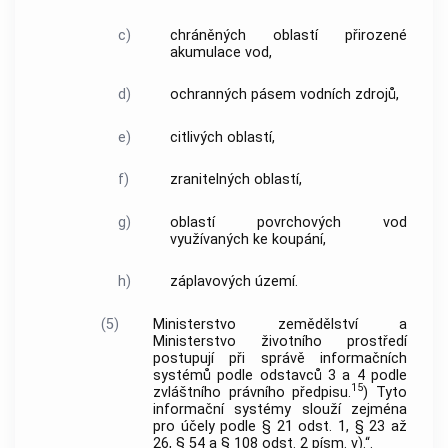
c)
chráněných oblastí přirozené
akumulace vod,
d)
ochranných pásem vodních zdrojů,
e)
citlivých oblastí,
f)
zranitelných oblastí,
g)
oblastí povrchových vod
využívaných ke koupání,
h)
záplavových území.
(5)
Ministerstvo zemědělství a
Ministerstvo životního prostředí
postupují při správě informačních
systémů podle odstavců 3 a 4 podle
15
zvláštního právního předpisu.
) Tyto
informační systémy slouží zejména
pro účely podle § 21 odst. 1, § 23 až
26, § 54 a § 108 odst. 2 písm. v).“.