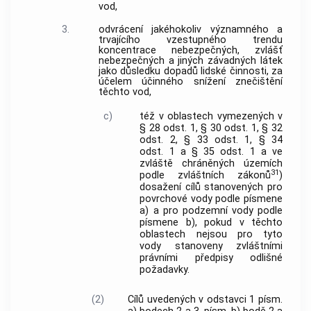
vod,
3.
odvrácení jakéhokoliv významného a
trvajícího vzestupného trendu
koncentrace nebezpečných, zvlášť
nebezpečných a jiných závadných látek
jako důsledku dopadů lidské činnosti, za
účelem účinného snížení znečištění
těchto vod,
c)
též v oblastech vymezených v
§ 28 odst. 1, § 30 odst. 1, § 32
odst. 2, § 33 odst. 1, § 34
odst. 1 a § 35 odst. 1 a ve
zvláště chráněných územích
31
podle zvláštních zákonů
)
dosažení cílů stanovených pro
povrchové vody podle písmene
a) a pro podzemní vody podle
písmene b), pokud v těchto
oblastech nejsou pro tyto
vody stanoveny zvláštními
právními předpisy odlišné
požadavky.
(2)
Cílů uvedených v odstavci 1 písm.