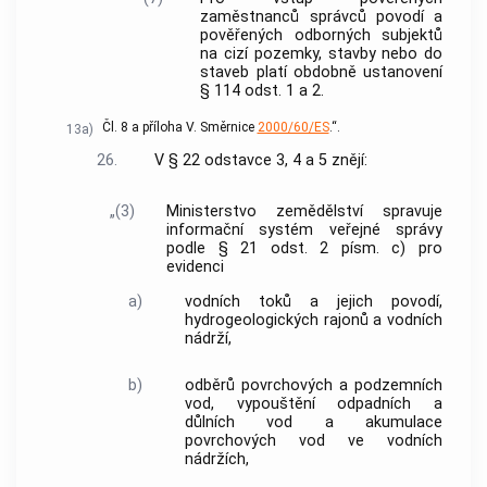
zaměstnanců správců povodí a
pověřených odborných subjektů
na cizí pozemky, stavby nebo do
staveb platí obdobně ustanovení
§ 114 odst. 1 a 2.
Čl. 8 a příloha V. Směrnice
2000/60/ES
.“.
13a)
26.
V § 22 odstavce 3, 4 a 5 znějí:
„(3)
Ministerstvo zemědělství spravuje
informační systém veřejné správy
podle § 21 odst. 2 písm. c) pro
evidenci
a)
vodních toků a jejich povodí,
hydrogeologických rajonů a vodních
nádrží,
b)
odběrů povrchových a podzemních
vod, vypouštění odpadních a
důlních vod a akumulace
povrchových vod ve vodních
nádržích,