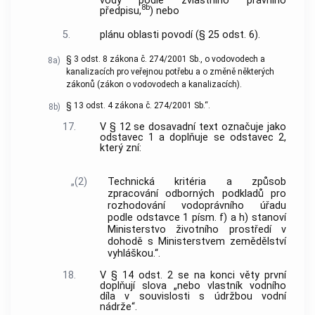
vody podle zvláštního právního
8b
předpisu,
) nebo
5.
plánu oblasti povodí (§ 25 odst. 6).
§ 3 odst. 8 zákona č. 274/2001 Sb., o vodovodech a
8a)
kanalizacích pro veřejnou potřebu a o změně některých
zákonů (zákon o vodovodech a kanalizacích).
§ 13 odst. 4 zákona č. 274/2001 Sb.“.
8b)
17.
V § 12 se dosavadní text označuje jako
odstavec 1 a doplňuje se odstavec 2,
který zní:
„(2)
Technická kritéria a způsob
zpracování odborných podkladů pro
rozhodování vodoprávního úřadu
podle odstavce 1 písm. f) a h) stanoví
Ministerstvo životního prostředí v
dohodě s Ministerstvem zemědělství
vyhláškou.“.
18.
V § 14 odst. 2 se na konci věty první
doplňují slova „nebo vlastník vodního
díla v souvislosti s údržbou vodní
nádrže“.