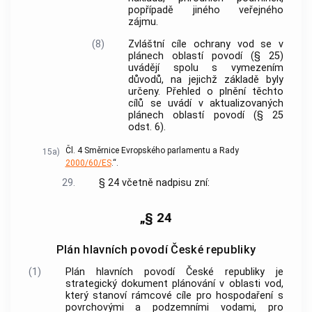
popřípadě jiného veřejného
zájmu.
(8)
Zvláštní cíle ochrany vod se v
plánech oblastí povodí (§ 25)
uvádějí spolu s vymezením
důvodů, na jejichž základě byly
určeny. Přehled o plnění těchto
cílů se uvádí v aktualizovaných
plánech oblastí povodí (§ 25
odst. 6).
Čl. 4 Směrnice Evropského parlamentu a Rady
15a)
2000/60/ES
.“.
29.
§ 24 včetně nadpisu zní:
„§ 24
Plán hlavních povodí České republiky
(1)
Plán hlavních povodí České republiky je
strategický dokument plánování v oblasti vod,
který stanoví rámcové cíle pro hospodaření s
povrchovými a podzemními vodami, pro