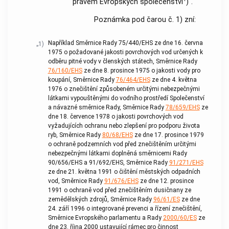
právem Evropských společenství
)“.
Poznámka pod čarou č. 1) zní:
Například Směrnice Rady 75/440/EHS ze dne 16. června
„1)
1975 o požadované jakosti povrchových vod určených k
odběru pitné vody v členských státech, Směrnice Rady
76/160/EHS
ze dne 8. prosince 1975 o jakosti vody pro
koupání, Směrnice Rady
76/464/EHS
ze dne 4. května
1976 o znečištění způsobeném určitými nebezpečnými
látkami vypouštěnými do vodního prostředí Společenství
a návazné směrnice Rady, Směrnice Rady
78/659/EHS
ze
dne 18. července 1978 o jakosti povrchových vod
vyžadujících ochranu nebo zlepšení pro podporu života
ryb, Směrnice Rady
80/68/EHS
ze dne 17. prosince 1979
o ochraně podzemních vod před znečištěním určitými
nebezpečnými látkami doplněná směrnicemi Rady
90/656/EHS a 91/692/EHS, Směrnice Rady
91/271/EHS
ze dne 21. května 1991 o čištění městských odpadních
vod, Směrnice Rady
91/676/EHS
ze dne 12. prosince
1991 o ochraně vod před znečištěním dusičnany ze
zemědělských zdrojů, Směrnice Rady
96/61/ES
ze dne
24. září 1996 o integrované prevenci a řízení znečištění,
Směrnice Evropského parlamentu a Rady
2000/60/ES
ze
dne 23. října 2000 ustavující rámec pro činnost