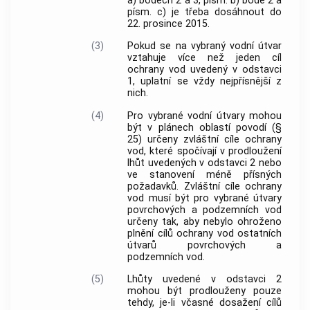
a) bodech 2 a 3, písm. b) bodě 2 a
písm. c) je třeba dosáhnout do
22. prosince 2015.
(3)
Pokud se na vybraný vodní útvar
vztahuje více než jeden cíl
ochrany vod uvedený v odstavci
1, uplatní se vždy nejpřísnější z
nich.
(4)
Pro vybrané vodní útvary mohou
být v plánech oblastí povodí (§
25) určeny zvláštní cíle ochrany
vod, které spočívají v prodloužení
lhůt uvedených v odstavci 2 nebo
ve stanovení méně přísných
požadavků. Zvláštní cíle ochrany
vod musí být pro vybrané útvary
povrchových a podzemních vod
určeny tak, aby nebylo ohroženo
plnění cílů ochrany vod ostatních
útvarů povrchových a
podzemních vod.
(5)
Lhůty uvedené v odstavci 2
mohou být prodlouženy pouze
tehdy, je-li včasné dosažení cílů