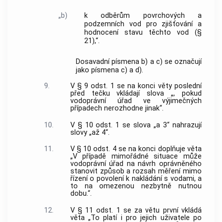
„b)
k odběrům povrchových a
podzemních vod pro zjišťování a
hodnocení stavu těchto vod (§
21),“.
Dosavadní písmena b) a c) se označují
jako písmena c) a d).
9.
V § 9 odst. 1 se na konci věty poslední
před tečku vkládají slova „, pokud
vodoprávní úřad ve výjimečných
případech nerozhodne jinak“.
10.
V § 10 odst. 1 se slova „a 3“ nahrazují
slovy „až 4“.
11.
V § 10 odst. 4 se na konci doplňuje věta
„V případě mimořádné situace může
vodoprávní úřad na návrh oprávněného
stanovit způsob a rozsah měření mimo
řízení o povolení k nakládání s vodami, a
to na omezenou nezbytně nutnou
dobu.“.
12.
V § 11 odst. 1 se za větu první vkládá
věta „To platí i pro jejich uživatele po