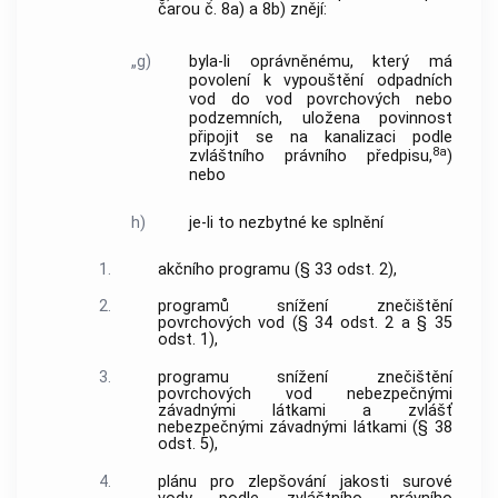
čarou č. 8a) a 8b) znějí:
„g)
byla-li oprávněnému, který má
povolení k vypouštění odpadních
vod do vod povrchových nebo
podzemních, uložena povinnost
připojit se na kanalizaci podle
8a
zvláštního právního předpisu,
)
nebo
h)
je-li to nezbytné ke splnění
1.
akčního programu (§ 33 odst. 2),
2.
programů snížení znečištění
povrchových vod (§ 34 odst. 2 a § 35
odst. 1),
3.
programu snížení znečištění
povrchových vod nebezpečnými
závadnými látkami a zvlášť
nebezpečnými závadnými látkami (§ 38
odst. 5),
4.
plánu pro zlepšování jakosti surové