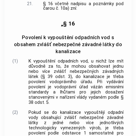
21.
§ 16 včetně nadpisu a poznámky pod
čarou č. 10a) zní:
„§ 16
Povolení k vypouštění odpadních vod s
obsahem zvlášť nebezpečné závadné látky do
kanalizace
(1)
K vypouštění odpadních vod, u nichž lze mít
důvodně za to, že mohou obsahovat jednu
nebo více zvlášť nebezpečných závadných
látek (§ 39 odst. 3), do kanalizace je třeba
povolení vodoprávního úřadu. Při vydávání
povolení je vodoprávní úřad vázán emisními
standardy a lhůtami pro jejich dosažení
stanovenými v nařízení vlády vydaném podle §
38 odst. 5.
(2)
Pokud se do kanalizace vypouštějí odpadní
vody obsahující zvlášť nebezpečné závadné
látky z jedné nebo více jednotlivých
technologicky vymezených výrob, je třeba
povolení podle odstavce 1 samostatně pro