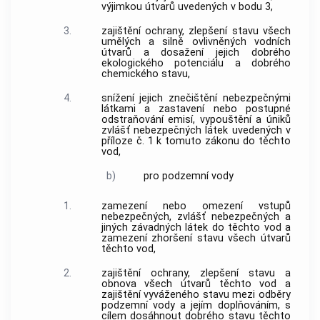
výjimkou útvarů uvedených v bodu 3,
3.
zajištění ochrany, zlepšení stavu všech
umělých a silně ovlivněných vodních
útvarů a dosažení jejich dobrého
ekologického potenciálu a dobrého
chemického stavu,
4.
snížení jejich znečištění nebezpečnými
látkami a zastavení nebo postupné
odstraňování emisí, vypouštění a úniků
zvlášť nebezpečných látek uvedených v
příloze č. 1 k tomuto zákonu do těchto
vod,
b)
pro podzemní vody
1.
zamezení nebo omezení vstupů
nebezpečných, zvlášť nebezpečných a
jiných závadných látek do těchto vod a
zamezení zhoršení stavu všech útvarů
těchto vod,
2.
zajištění ochrany, zlepšení stavu a
obnova všech útvarů těchto vod a
zajištění vyváženého stavu mezi odběry
podzemní vody a jejím doplňováním, s
cílem dosáhnout dobrého stavu těchto