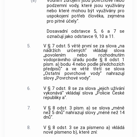
(8)
Vodním zdrojem jsou povrchové nebo
podzemní vody, které jsou využívány
nebo které mohou být využívány pro
uspokojení potřeb člověka, zejména
pro pitné účely.“.
Dosavadní odstavce 5, 6 a 7 se
označují jako odstavce 9, 10 a 11.
5.
V § 7 odst. 5 větě první se za slova „na
nádržích určených“ vkládají slova
„povolením nebo rozhodnutím
vodoprávního úřadu podle § 8 odst. 1
písm. a) bodu 4 nebo podle předchozích
předpisů“ a ve větě třetí se slova
„Ostatní povrchové vody“ nahrazují
slovy „Povrchové vody“.
6.
V § 7 odst. 8 se za slova „jejich užívání
vykonává“ vkládají slova „Policie České
republiky a“.
7.
V § 8 odst. 3 písm. a) se slova „méně
než 5 dnů“ nahrazují slovy „méně než 14
dnů“.
8.
V § 8 odst. 3 se za písmeno a) vkládá
nové písmeno b), které zní: