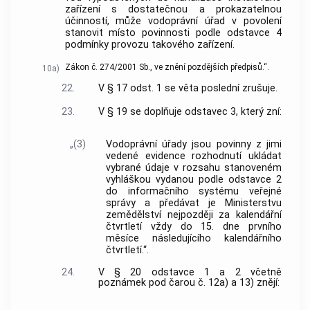
zařízení s dostatečnou a prokazatelnou
účinností, může vodoprávní úřad v povolení
stanovit místo povinnosti podle odstavce 4
podmínky provozu takového zařízení.
Zákon č. 274/2001 Sb., ve znění pozdějších předpisů.“.
10a)
22.
V § 17 odst. 1 se věta poslední zrušuje.
23.
V § 19 se doplňuje odstavec 3, který zní:
„(3)
Vodoprávní úřady jsou povinny z jimi
vedené evidence rozhodnutí ukládat
vybrané údaje v rozsahu stanoveném
vyhláškou vydanou podle odstavce 2
do informačního systému veřejné
správy a předávat je Ministerstvu
zemědělství nejpozději za kalendářní
čtvrtletí vždy do 15. dne prvního
měsíce následujícího kalendářního
čtvrtletí.“.
24.
V § 20 odstavce 1 a 2 včetně
poznámek pod čarou č. 12a) a 13) znějí: