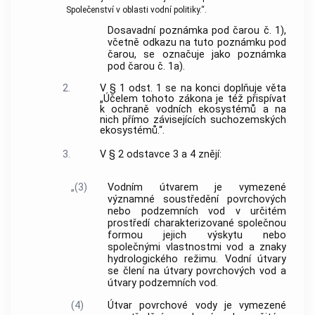
Společenství v oblasti vodní politiky.“.
Dosavadní poznámka pod čarou č. 1),
včetně odkazu na tuto poznámku pod
čarou, se označuje jako poznámka
pod čarou č. 1a).
2.
V § 1 odst. 1 se na konci doplňuje věta
„Účelem tohoto zákona je též přispívat
k ochraně vodních ekosystémů a na
nich přímo závisejících suchozemských
ekosystémů.“.
3.
V § 2 odstavce 3 a 4 znějí:
„(3)
Vodním útvarem je vymezené
významné soustředění povrchových
nebo podzemních vod v určitém
prostředí charakterizované společnou
formou jejich výskytu nebo
společnými vlastnostmi vod a znaky
hydrologického režimu. Vodní útvary
se člení na útvary povrchových vod a
útvary podzemních vod.
(4)
Útvar povrchové vody je vymezené