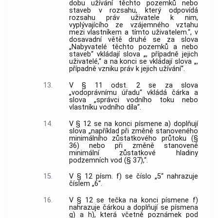
dobu užívání těchto pozemků nebo
staveb v rozsahu, který odpovídá
rozsahu práv uživatele k nim,
vyplývajícího ze vzájemného vztahu
mezi vlastníkem a tímto uživatelem.“, v
dosavadní větě druhé se za slova
„Nabyvatelé těchto pozemků a nebo
staveb“ vkládají slova „, případně jejich
uživatelé,“ a na konci se vkládají slova „,
případně vzniku práv k jejich užívání“.
13.
V § 11 odst. 2 se za slova
„vodoprávnímu úřadu“ vkládá čárka a
slova „správci vodního toku nebo
vlastníku vodního díla“.
14.
V § 12 se na konci písmene a) doplňují
slova „například při změně stanoveného
minimálního zůstatkového průtoku (§
36) nebo při změně stanovené
minimální zůstatkové hladiny
podzemních vod (§ 37),“.
15.
V § 12 písm. f) se číslo „5“ nahrazuje
číslem „6“.
16.
V § 12 se tečka na konci písmene f)
nahrazuje čárkou a doplňují se písmena
g) a h), která včetně poznámek pod