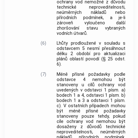
ochrany vod nemožné z důvodu
technické neproveditelnosti,
neúměrných nákladů nebo
přírodních podmínek, a je-li
zároveň vyloučeno další
zhoršování stavu vybraných
vodních útvarů.
(6)
Lhůty prodloužené v souladu s
odstavcem 5 nesmí přesáhnout
délku 2 období pro aktualizaci
plánů oblastí povodí (§ 25 odst.
6).
(7)
Méně přísné požadavky podle
odstavce 4 nemohou být
stanoveny u cílů ochrany vod
uvedených v odstavci 1 písm. a)
bodech 1 a 4, odstavci 1 písm. b)
bodech 1 a 3 a odstavci 1 písm.
c). V ostatních případech mohou
být méně přísné požadavky
stanoveny pouze tehdy, pokud
cíle ochrany vod nemohou být
dosaženy z důvodů technické
neproveditelnosti, neúměrných
nákladů, přírodních podmínek,