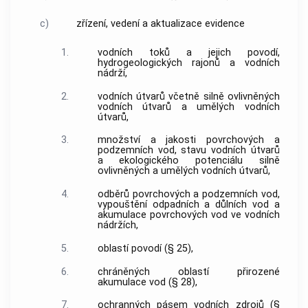
c)
zřízení, vedení a aktualizace evidence
1.
vodních toků a jejich povodí,
hydrogeologických rajonů a vodních
nádrží,
2.
vodních útvarů včetně silně ovlivněných
vodních útvarů a umělých vodních
útvarů,
3.
množství a jakosti povrchových a
podzemních vod, stavu vodních útvarů
a ekologického potenciálu silně
ovlivněných a umělých vodních útvarů,
4.
odběrů povrchových a podzemních vod,
vypouštění odpadních a důlních vod a
akumulace povrchových vod ve vodních
nádržích,
5.
oblastí povodí (§ 25),
6.
chráněných oblastí přirozené
akumulace vod (§ 28),
7.
ochranných pásem vodních zdrojů (§