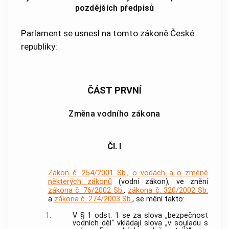
pozdějších předpisů
Parlament se usnesl na tomto zákoně České
republiky:
ČÁST PRVNÍ
Změna vodního zákona
Čl. I
Zákon č. 254/2001 Sb., o vodách a o změně
některých zákonů
(vodní zákon), ve znění
zákona č. 76/2002 Sb.
,
zákona č. 320/2002 Sb.
a
zákona č. 274/2003 Sb.
, se mění takto:
1.
V § 1 odst. 1 se za slova „bezpečnost
vodních děl“ vkládají slova „v souladu s
1