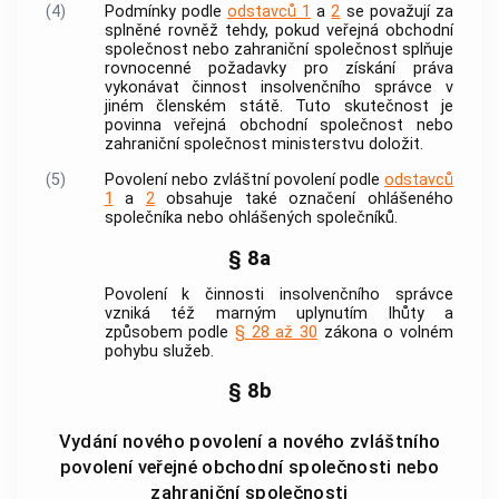
(4)
Podmínky podle
odstavců 1
a
2
se považují za
splněné rovněž tehdy, pokud veřejná obchodní
společnost nebo zahraniční společnost splňuje
rovnocenné požadavky pro získání práva
vykonávat činnost
insolvenčního správce
v
jiném členském státě. Tuto skutečnost je
povinna veřejná obchodní společnost nebo
zahraniční společnost ministerstvu doložit.
(5)
Povolení nebo zvláštní povolení podle
odstavců
1
a
2
obsahuje také označení ohlášeného
společníka nebo ohlášených společníků.
§ 8a
Povolení k činnosti
insolvenčního správce
vzniká též marným uplynutím lhůty a
způsobem podle
§ 28 až 30
zákona o volném
pohybu služeb.
§ 8b
Vydání nového povolení a nového zvláštního
povolení veřejné obchodní společnosti nebo
zahraniční společnosti