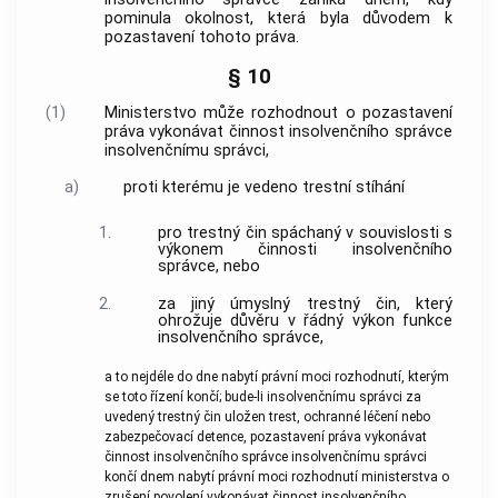
pominula okolnost, která byla důvodem k
pozastavení tohoto práva.
§ 10
(1)
Ministerstvo může rozhodnout o pozastavení
práva vykonávat činnost
insolvenčního správce
insolvenčnímu správci
,
a)
proti kterému je vedeno trestní stíhání
1.
pro
trestný čin
spáchaný v souvislosti s
výkonem činnosti
insolvenčního
správce
, nebo
2.
za jiný úmyslný
trestný čin
, který
ohrožuje důvěru v řádný výkon funkce
insolvenčního správce
,
a to nejdéle do dne nabytí právní moci rozhodnutí, kterým
se toto řízení končí; bude-li
insolvenčnímu správci
za
uvedený
trestný čin
uložen trest, ochranné léčení nebo
zabezpečovací detence, pozastavení práva vykonávat
činnost
insolvenčního správce
insolvenčnímu správci
končí dnem nabytí právní moci rozhodnutí ministerstva o
zrušení povolení vykonávat činnost
insolvenčního