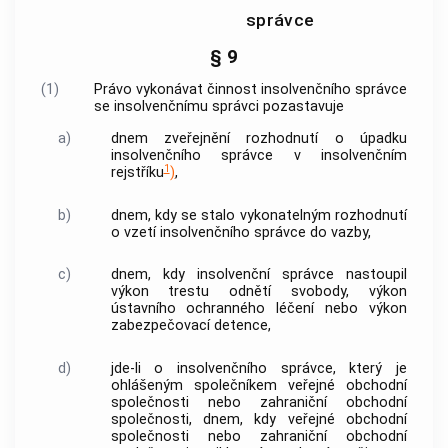
správce
§ 9
(1)
Právo vykonávat činnost
insolvenčního správce
se
insolvenčnímu správci
pozastavuje
a)
dnem zveřejnění rozhodnutí o úpadku
insolvenčního správce
v
insolvenčním
1
rejstříku
)
,
b)
dnem, kdy se stalo vykonatelným rozhodnutí
o vzetí
insolvenčního správce
do vazby,
c)
dnem, kdy
insolvenční správce
nastoupil
výkon trestu odnětí svobody, výkon
ústavního ochranného léčení nebo výkon
zabezpečovací detence,
d)
jde-li o
insolvenčního správce
, který je
ohlášeným společníkem veřejné obchodní
společnosti nebo zahraniční obchodní
společnosti, dnem, kdy veřejné obchodní
společnosti nebo zahraniční obchodní