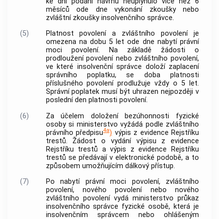
ke dni podání návrhu neuplynulo více než 6
měsíců ode dne vykonání zkoušky nebo
zvláštní zkoušky
insolvenčního správce
.
(5)
Platnost povolení a zvláštního povolení je
omezena na dobu 5 let ode dne nabytí právní
moci povolení. Na základě žádosti o
prodloužení povolení nebo zvláštního povolení,
ve které
insolvenční správce
doloží zaplacení
správního poplatku, se doba platnosti
příslušného povolení prodlužuje vždy o 5 let.
Správní poplatek musí být uhrazen nejpozději v
poslední den platnosti povolení.
(6)
Za účelem doložení bezúhonnosti fyzické
osoby si ministerstvo vyžádá podle zvláštního
4a
právního předpisu
)
výpis z evidence Rejstříku
trestů. Žádost o vydání výpisu z evidence
Rejstříku trestů a výpis z evidence Rejstříku
trestů se předávají v elektronické podobě, a to
způsobem umožňujícím dálkový přístup.
(7)
Po nabytí právní moci povolení, zvláštního
povolení, nového povolení nebo nového
zvláštního povolení vydá ministerstvo průkaz
insolvenčního správce
fyzické osobě, která je
insolvenčním správcem
nebo ohlášeným