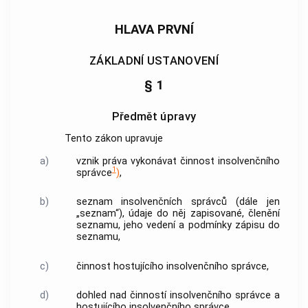
HLAVA PRVNÍ
ZÁKLADNÍ USTANOVENÍ
§ 1
Předmět úpravy
Tento zákon upravuje
a)
vznik práva vykonávat činnost
insolvenčního
1
správce
)
,
b)
seznam
insolvenčních správců
(dále jen
„seznam“), údaje do něj zapisované, členění
seznamu, jeho vedení a podmínky zápisu do
seznamu,
c)
činnost
hostujícího insolvenčního správce
,
d)
dohled nad činností
insolvenčního správce
a
hostujícího insolvenčního správce
.