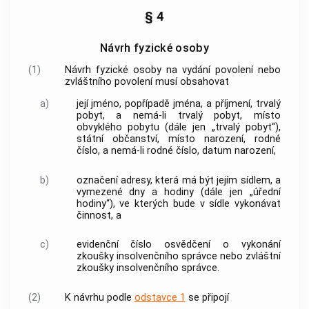
§ 4
Návrh fyzické osoby
(1)
Návrh fyzické osoby na vydání povolení nebo
zvláštního povolení musí obsahovat
a)
její jméno, popřípadě jména, a příjmení, trvalý
pobyt, a nemá-li trvalý pobyt, místo
obvyklého pobytu (dále jen „trvalý pobyt“),
státní občanství, místo narození, rodné
číslo, a nemá-li rodné číslo, datum narození,
b)
označení adresy, která má být jejím sídlem, a
vymezené dny a hodiny (dále jen „úřední
hodiny“), ve kterých bude v sídle vykonávat
činnost, a
c)
evidenční číslo osvědčení o vykonání
zkoušky
insolvenčního správce
nebo zvláštní
zkoušky
insolvenčního správce
.
(2)
K návrhu podle
odstavce 1
se připojí