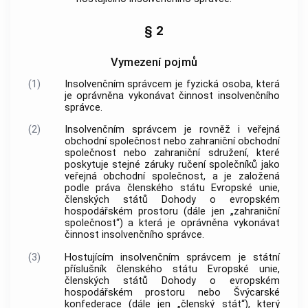
§ 2
Vymezení pojmů
(1)
Insolvenčním správcem
je fyzická osoba, která
je oprávněna vykonávat činnost
insolvenčního
správce
.
(2)
Insolvenčním správcem
je rovněž i veřejná
obchodní společnost nebo zahraniční obchodní
společnost nebo zahraniční sdružení, které
poskytuje stejné záruky ručení společníků jako
veřejná obchodní společnost, a je založená
podle práva členského státu Evropské unie,
členských států Dohody o evropském
hospodářském prostoru (dále jen „zahraniční
společnost“) a která je oprávněna vykonávat
činnost
insolvenčního správce
.
(3)
Hostujícím insolvenčním správcem
je státní
příslušník členského státu Evropské unie,
členských států Dohody o evropském
hospodářském prostoru nebo Švýcarské
konfederace (dále jen „členský stát“), který