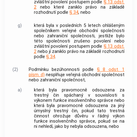
zvláštní povolení postupem podle
§ 13 odst.
2
nebo které zaniklo právo na základě
rozhodnutí podle
§ 34
, nebo
g)
která byla v posledních 5 letech ohlášeným
společníkem veřejné obchodní společnosti
nebo zahraniční společnosti, jestliže bylo
této společnosti zrušeno povolení nebo
zvláštní povolení postupem podle
§ 13 odst.
2
nebo jí zaniklo právo na základě rozhodnutí
podle
§ 34
.
(2)
Podmínku
bezúhonnosti
podle
§ 8 odst. 1
písm. d)
nesplňuje veřejná obchodní společnost
nebo zahraniční společnost,
a)
která byla pravomocně odsouzena za
trestný čin
spáchaný v souvislosti s
výkonem funkce
insolvenčního správce
nebo
která byla pravomocně odsouzena za jiný
úmyslný
trestný čin
, pokud tato trestná
činnost ohrožuje důvěru v řádný výkon
funkce
insolvenčního správce
, pokud se na
ni nehledí, jako by nebyla odsouzena, nebo