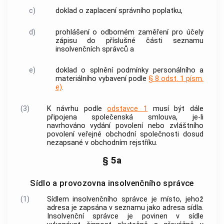
c)
doklad o zaplacení správního poplatku,
d)
prohlášení o odborném zaměření pro účely
zápisu do příslušné části seznamu
insolvenčních správců
a
e)
doklad o splnění podmínky personálního a
materiálního vybavení podle
§ 8 odst. 1 písm.
e)
.
(3)
K návrhu podle
odstavce 1
musí být dále
připojena společenská smlouva, je-li
navrhováno vydání povolení nebo zvláštního
povolení veřejné obchodní společnosti dosud
nezapsané v obchodním rejstříku.
§ 5a
Sídlo a provozovna insolvenčního správce
(1)
Sídlem
insolvenčního správce
je místo, jehož
adresa je zapsána v seznamu jako adresa sídla.
Insolvenční správce
je povinen v sídle