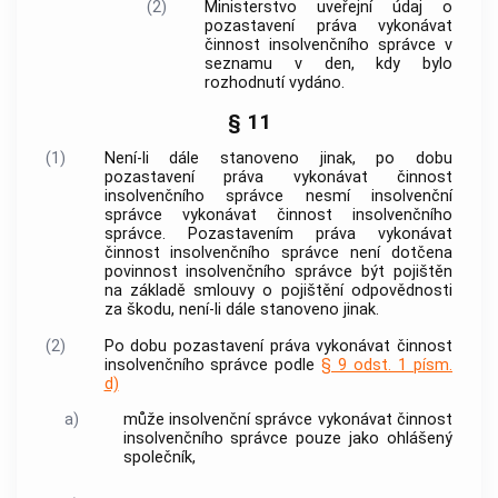
(2)
Ministerstvo uveřejní údaj o
pozastavení práva vykonávat
činnost
insolvenčního správce
v
seznamu v den, kdy bylo
rozhodnutí vydáno.
§ 11
(1)
Není-li dále stanoveno jinak, po dobu
pozastavení práva vykonávat činnost
insolvenčního správce
nesmí
insolvenční
správce
vykonávat činnost
insolvenčního
správce
. Pozastavením práva vykonávat
činnost
insolvenčního správce
není dotčena
povinnost
insolvenčního správce
být pojištěn
na základě smlouvy o pojištění odpovědnosti
za škodu, není-li dále stanoveno jinak.
(2)
Po dobu pozastavení práva vykonávat činnost
insolvenčního správce
podle
§ 9 odst. 1 písm.
d)
a)
může
insolvenční správce
vykonávat činnost
insolvenčního správce
pouze jako ohlášený
společník,