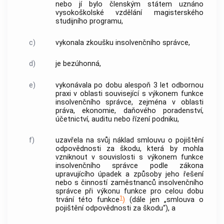
nebo jí bylo členským státem uznáno
vysokoškolské vzdělání magisterského
studijního programu,
c)
vykonala zkoušku
insolvenčního správce
,
d)
je bezúhonná,
e)
vykonávala po dobu alespoň 3 let odbornou
praxi v oblasti související s výkonem funkce
insolvenčního správce
, zejména v oblasti
práva, ekonomie, daňového poradenství,
účetnictví, auditu nebo řízení podniku,
f)
uzavřela na svůj náklad smlouvu o pojištění
odpovědnosti za škodu, která by mohla
vzniknout v souvislosti s výkonem funkce
insolvenčního správce
podle zákona
upravujícího úpadek a způsoby jeho řešení
nebo s činností zaměstnanců
insolvenčního
správce
při výkonu funkce pro celou dobu
1
trvání této funkce
)
(dále jen „smlouva o
pojištění odpovědnosti za škodu“), a