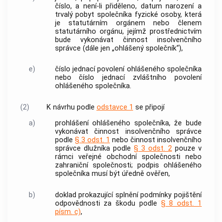
číslo, a není-li přiděleno, datum narození a
trvalý pobyt společníka fyzické osoby, která
je statutárním orgánem nebo členem
statutárního orgánu, jejímž prostřednictvím
bude vykonávat činnost
insolvenčního
správce
(dále jen „ohlášený společník“),
e)
číslo jednací povolení ohlášeného společníka
nebo číslo jednací zvláštního povolení
ohlášeného společníka.
(2)
K návrhu podle
odstavce 1
se připojí
a)
prohlášení ohlášeného společníka, že bude
vykonávat činnost
insolvenčního správce
podle
§ 3 odst. 1
nebo činnost
insolvenčního
správce
dlužníka podle
§ 3 odst. 2
pouze v
rámci veřejné obchodní společnosti nebo
zahraniční společnosti; podpis ohlášeného
společníka musí být úředně ověřen,
b)
doklad prokazující splnění podmínky pojištění
odpovědnosti za škodu podle
§ 8 odst. 1
písm. c)
,