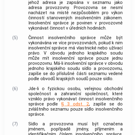
jehož adresa je zapsána v seznamu jako
adresa provozovny. Provozovna se nesmí
nacházet na místě nezpůsobilém pro výkon
činností stanovených insolvenčním zákonem.
Insolvenční správce
je povinen v provozovně
vykonávat činnost v úředních hodinách.
(5)
Činnost
insolvenčního správce
může být
vykonávána ve více provozovnách, pokud k nim
insolvenční správce
má vlastnické nebo užívací
právo. V obvodu jednoho krajského soudu
může mít
insolvenční správce
pouze jednu
provozovnu. Má-li
insolvenční správce
v obvodu
jednoho krajského soudu sídlo a provozovnu,
zapíše se do příslušné části seznamu vedené
podle obvodů krajských soudů pouze sídlo.
(6)
Jde-li o fyzickou osobu, veřejnou obchodní
společnost a zahraniční společnost, které
vzniklo právo vykonávat činnost
insolvenčního
správce
podle
§ 3 odst. 2
, zapíše se do
zvláštního seznamu pouze sídlo
insolvenčního
správce
.
(7)
Sídlo a provozovna musí být označena
jménem, popřípadě jmény, příjmením a
identifikačním číslem
insolvenčního správce
,