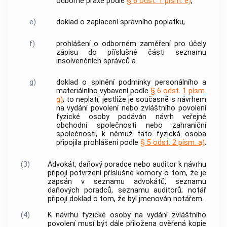
odborné praxe podle
§ 6 odst. 1 písm. e)
,
e)
doklad o zaplacení správního poplatku,
f)
prohlášení o odborném zaměření pro účely
zápisu do příslušné části seznamu
insolvenčních správců
a
g)
doklad o splnění podmínky personálního a
materiálního vybavení podle
§ 6 odst. 1 písm.
g)
; to neplatí, jestliže je současně s návrhem
na vydání povolení nebo zvláštního povolení
fyzické osoby podáván návrh veřejné
obchodní společnosti nebo zahraniční
společnosti, k němuž tato fyzická osoba
připojila prohlášení podle
§ 5 odst. 2 písm. a)
.
(3)
Advokát
, daňový poradce nebo auditor k návrhu
připojí potvrzení příslušné komory o tom, že je
zapsán v seznamu
advokátů
, seznamu
daňových poradců, seznamu auditorů; notář
připojí doklad o tom, že byl jmenován notářem.
(4)
K návrhu fyzické osoby na vydání zvláštního
povolení musí být dále přiložena ověřená kopie