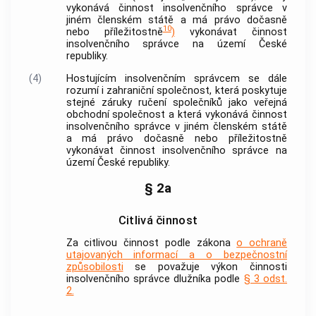
vykonává činnost
insolvenčního správce
v
jiném členském státě a má právo dočasně
10
nebo příležitostně
)
vykonávat činnost
insolvenčního správce
na území České
republiky.
(4)
Hostujícím insolvenčním správcem
se dále
rozumí i zahraniční společnost, která poskytuje
stejné záruky ručení společníků jako veřejná
obchodní společnost a která vykonává činnost
insolvenčního správce
v jiném členském státě
a má právo dočasně nebo příležitostně
vykonávat činnost
insolvenčního správce
na
území České republiky.
§ 2a
Citlivá činnost
Za citlivou činnost podle zákona
o ochraně
utajovaných informací a o bezpečnostní
způsobilosti
se považuje výkon činnosti
insolvenčního správce
dlužníka podle
§ 3 odst.
2.