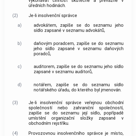
vykonávat činnost skutečně a převážně v
úředních hodinách.
(2)
Je-li
insolvenční správce
a)
advokátem
, zapíše se do seznamu jeho
sídlo zapsané v seznamu
advokátů
,
b)
daňovým poradcem, zapíše se do seznamu
jeho sídlo zapsané v seznamu daňových
poradců,
c)
auditorem, zapíše se do seznamu jeho sídlo
zapsané v seznamu auditorů,
d)
notářem, zapíše se do seznamu sídlo
notářského úřadu, do kterého byl jmenován.
(3)
Je-li
insolvenční správce
veřejnou obchodní
společností nebo zahraniční společností,
zapíše se do seznamu její sídlo, popřípadě
umístění organizační složky zapsané v
obchodním rejstříku.
(4)
Provozovnou
insolvenčního správce
je místo,