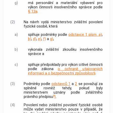
g)
má personální a materiální vybavení pro
výkon činnosti
insolvenčního správce
podle
§ 13a
.
(2)
Na návrh vydá ministerstvo zvláštní povolení
fyzické osobě, která
a)
splňuje podmínky podle
odstavce 1 písm. a)
,
b)
,
d)
,
e)
,
f)
a
g)
,
b)
vykonala zvláštní zkoušku
insolvenčního
správce
a
c)
splňuje předpoklady pro výkon citlivé činnosti
podle zákona
o ochraně utajovaných
informací a o bezpečnostní způsobilosti
.
(3)
Podmínky podle
odstavců 1
a
2
se považují za
splněné rovněž tehdy, pokud byly
ministerstvem uznány podle zvláštního
4
právního předpisu
)
.
(4)
Povolení nebo zvláštní povolení fyzické osobě
může vydat ministerstvo pouze v případě, že