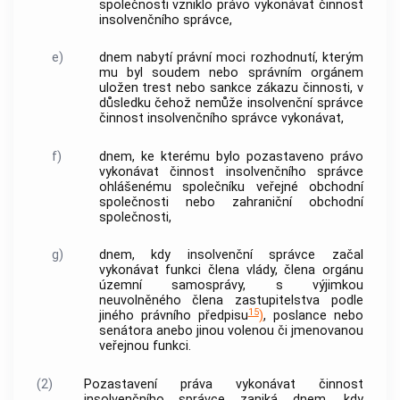
společnosti vzniklo právo vykonávat činnost
insolvenčního správce
,
e)
dnem nabytí právní moci rozhodnutí, kterým
mu byl soudem nebo správním orgánem
uložen trest nebo sankce zákazu činnosti, v
důsledku čehož nemůže
insolvenční správce
činnost
insolvenčního správce
vykonávat,
f)
dnem, ke kterému bylo pozastaveno právo
vykonávat činnost
insolvenčního správce
ohlášenému společníku veřejné obchodní
společnosti nebo zahraniční obchodní
společnosti,
g)
dnem, kdy
insolvenční správce
začal
vykonávat funkci člena vlády, člena orgánu
územní samosprávy, s výjimkou
neuvolněného člena zastupitelstva podle
15
jiného právního předpisu
)
, poslance nebo
senátora anebo jinou volenou či jmenovanou
veřejnou funkci.
(2)
Pozastavení práva vykonávat činnost
insolvenčního správce
zaniká dnem, kdy