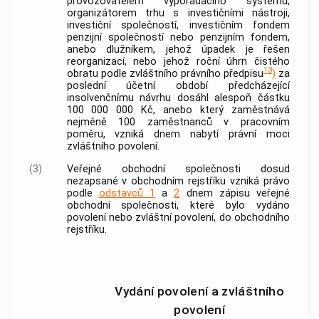
provozovatelem vypořádacího systému,
organizátorem trhu s investičními nástroji,
investiční společností, investičním fondem
penzijní společností nebo penzijním fondem,
anebo dlužníkem, jehož úpadek je řešen
reorganizací, nebo jehož roční úhrn čistého
13
obratu podle zvláštního právního předpisu
)
za
poslední účetní období předcházející
insolvenčnímu návrhu dosáhl alespoň částku
100 000 000 Kč, anebo který zaměstnává
nejméně 100 zaměstnanců v pracovním
poměru, vzniká dnem nabytí právní moci
zvláštního povolení.
(3)
Veřejné obchodní společnosti dosud
nezapsané v obchodním rejstříku vzniká právo
podle
odstavců 1
a
2
dnem zápisu veřejné
obchodní společnosti, které bylo vydáno
povolení nebo zvláštní povolení, do obchodního
rejstříku.
Vydání povolení a zvláštního
povolení