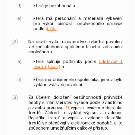
d)
která je bezúhonná a
e)
která má personální a materiální vybavení
pro výkon činnosti
insolvenčního správce
podle
§ 13a
.
(2)
Na návrh vydá ministerstvo zvláštní povolení
veřejné obchodní společnosti nebo zahraniční
společnosti,
a)
která splňuje podmínky podle
odstavce 1
písm. b) až e)
a
b)
která má ohlášeného společníka, jemuž bylo
vydáno zvláštní povolení.
(3)
Za účelem doložení
bezúhonnosti
právnické
osoby si ministerstvo vyžádá podle zvláštního
4a
právního předpisu
)
výpis z evidence Rejstříku
trestů. Žádost o vydání výpisu z evidence
Rejstříku trestů a výpis z evidence Rejstříku
trestů se předávají v elektronické podobě, a to
způsobem umožňujícím dálkový přístup.