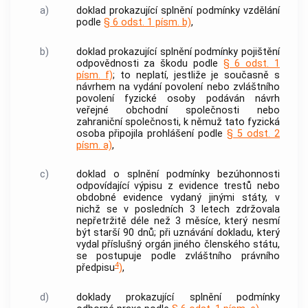
a)
doklad prokazující splnění podmínky vzdělání
podle
§ 6 odst. 1 písm. b)
,
b)
doklad prokazující splnění podmínky pojištění
odpovědnosti za škodu podle
§ 6 odst. 1
písm. f)
; to neplatí, jestliže je současně s
návrhem na vydání povolení nebo zvláštního
povolení fyzické osoby podáván návrh
veřejné obchodní společnosti nebo
zahraniční společnosti, k němuž tato fyzická
osoba připojila prohlášení podle
§ 5 odst. 2
písm. a)
,
c)
doklad o splnění podmínky
bezúhonnosti
odpovídající výpisu z evidence trestů nebo
obdobné evidence vydaný jinými státy, v
nichž se v posledních 3 letech zdržovala
nepřetržitě déle než 3 měsíce, který nesmí
být starší 90 dnů; při uznávání dokladu, který
vydal příslušný orgán jiného členského státu,
se postupuje podle zvláštního právního
4
předpisu
)
,
d)
doklady prokazující splnění podmínky