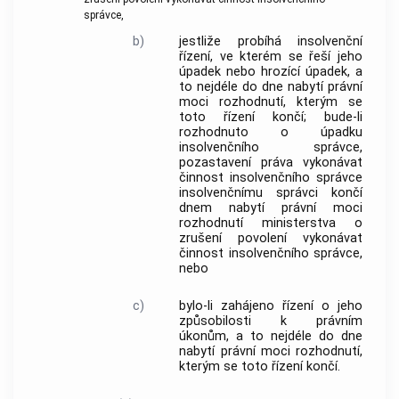
správce
,
b)
jestliže probíhá
insolvenční
řízení
, ve kterém se řeší jeho
úpadek nebo hrozící úpadek, a
to nejdéle do dne nabytí právní
moci rozhodnutí, kterým se
toto řízení končí; bude-li
rozhodnuto o úpadku
insolvenčního správce
,
pozastavení práva vykonávat
činnost
insolvenčního správce
insolvenčnímu správci
končí
dnem nabytí právní moci
rozhodnutí ministerstva o
zrušení povolení vykonávat
činnost
insolvenčního správce
,
nebo
c)
bylo-li zahájeno řízení o jeho
způsobilosti k právním
úkonům, a to nejdéle do dne
nabytí právní moci rozhodnutí,
kterým se toto řízení končí.