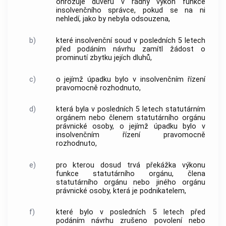
ohrožuje důvěru v řádný výkon funkce
insolvenčního správce
, pokud se na ni
nehledí, jako by nebyla odsouzena,
b)
které
insolvenční soud
v posledních 5 letech
před podáním návrhu zamítl žádost o
prominutí zbytku jejích dluhů,
c)
o jejímž úpadku bylo v
insolvenčním řízení
pravomocně rozhodnuto,
d)
která byla v posledních 5 letech statutárním
orgánem nebo členem statutárního orgánu
právnické osoby, o jejímž úpadku bylo v
insolvenčním řízení
pravomocně
rozhodnuto,
e)
pro kterou dosud trvá překážka výkonu
funkce statutárního orgánu, člena
statutárního orgánu nebo jiného orgánu
právnické osoby, která je podnikatelem,
f)
které bylo v posledních 5 letech před
podáním návrhu zrušeno povolení nebo