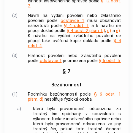
činnost
insolvenčního správce
podle
§ 12 odst.
2.
(2)
Návrh na vydání povolení nebo zvláštního
povolení podle
odstavce 1
musí obsahovat
náležitosti podle
§ 4 odst. 1
a k návrhu se
připojí doklad podle
§ 4 odst. 2 písm. b)
,
c)
a
e)
.
K návrhu na vydání zvláštního povolení se
připojí také ověřená kopie dokladu podle
§ 4
odst. 4.
(3)
Platnost povolení nebo zvláštního povolení
podle
odstavce 1
je omezena podle
§ 6 odst. 5.
§ 7
Bezúhonnost
(1)
Podmínku
bezúhonnosti
podle
§ 6 odst. 1
písm. d)
nesplňuje fyzická osoba,
a)
která byla pravomocně odsouzena za
trestný čin
spáchaný v souvislosti s
výkonem funkce
insolvenčního správce
nebo
která byla pravomocně odsouzena za jiný
trestný čin
, pokud tato trestná činnost