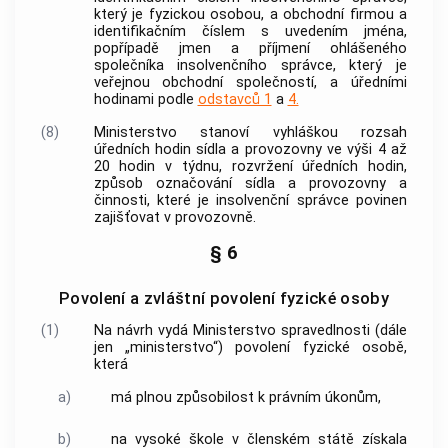
který je fyzickou osobou, a obchodní firmou a
identifikačním číslem s uvedením jména,
popřípadě jmen a příjmení ohlášeného
společníka
insolvenčního správce
, který je
veřejnou obchodní společností, a úředními
hodinami podle
odstavců 1
a
4.
(8)
Ministerstvo stanoví vyhláškou rozsah
úředních hodin sídla a provozovny ve výši 4 až
20 hodin v týdnu, rozvržení úředních hodin,
způsob označování sídla a provozovny a
činnosti, které je
insolvenční správce
povinen
zajišťovat v provozovně.
§ 6
Povolení a zvláštní povolení fyzické osoby
(1)
Na návrh vydá Ministerstvo spravedlnosti (dále
jen „ministerstvo“) povolení fyzické osobě,
která
a)
má plnou způsobilost k právním úkonům,
b)
na vysoké škole v členském státě získala