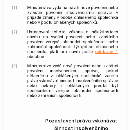
(1)
Ministerstvo vydá na návrh nové povolení nebo
zvláštní povolení
insolvenčnímu správci
v
případě změny v osobě ohlášeného společníka
nebo v počtu ohlášených společníků.
(2)
Ustanovení tohoto zákona o náležitostech
návrhu na vydání povolení nebo zvláštního
povolení veřejné obchodní společnosti nebo
zahraniční společnosti týkající se ohlášeného
společníka platí pro návrh podle
odstavce 1
obdobně.
(3)
Ministerstvo vydá nové povolení nebo zvláštní
povolení
insolvenčnímu správci
, pokud
některému z ohlášených společníků zaniklo
právo vykonávat činnost
insolvenčního správce
nebo některý z ohlášených přestal být
společníkem veřejné obchodní společnosti
nebo zahraniční společnosti.
Pozastavení práva vykonávat
činnost insolvenčního