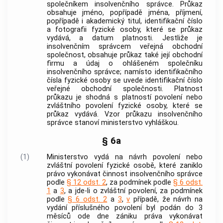
společníkem
insolvenčního správce
. Průkaz
obsahuje jméno, popřípadě jména, příjmení,
popřípadě i akademický titul, identifikační číslo
a fotografii fyzické osoby, které se průkaz
vydává, a datum platnosti. Jestliže je
insolvenčním správcem veřejná obchodní
společnost, obsahuje průkaz také její obchodní
firmu a údaj o ohlášeném společníku
insolvenčního správce
; namísto identifikačního
čísla fyzické osoby se uvede identifikační číslo
veřejné obchodní společnosti. Platnost
průkazu je shodná s platností povolení nebo
zvláštního povolení fyzické osoby, které se
průkaz vydává. Vzor průkazu
insolvenčního
správce
stanoví ministerstvo vyhláškou.
§ 6a
(1)
Ministerstvo vydá na návrh povolení nebo
zvláštní povolení fyzické osobě, které zaniklo
právo vykonávat činnost
insolvenčního správce
podle
§ 12 odst. 2
, za podmínek podle
§ 6 odst.
1
a
3
, a jde-li o zvláštní povolení, za podmínek
podle
§ 6 odst. 2
a
3
,
v
případě, že návrh na
vydání příslušného povolení byl podán do 3
měsíců ode dne zániku práva vykonávat