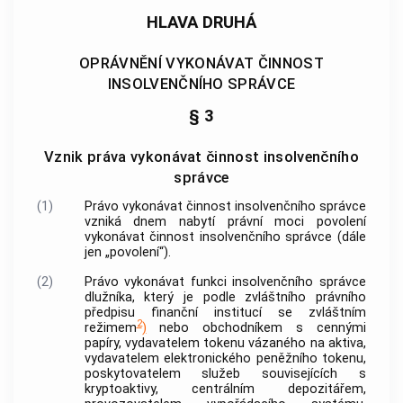
HLAVA DRUHÁ
OPRÁVNĚNÍ VYKONÁVAT ČINNOST
INSOLVENČNÍHO SPRÁVCE
§ 3
Vznik práva vykonávat činnost insolvenčního
správce
(1)
Právo vykonávat činnost
insolvenčního správce
vzniká dnem nabytí právní moci povolení
vykonávat činnost
insolvenčního správce
(dále
jen „povolení“).
(2)
Právo vykonávat funkci
insolvenčního správce
dlužníka, který je podle zvláštního právního
předpisu finanční institucí se zvláštním
2
režimem
)
nebo obchodníkem s cennými
papíry, vydavatelem tokenu vázaného na aktiva,
vydavatelem elektronického peněžního tokenu,
poskytovatelem služeb souvisejících s
kryptoaktivy, centrálním depozitářem,