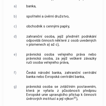
a)
banka,
b)
spořitelní a úvěrní družstvo,
c)
obchodník s cennými papíry,
d)
zahraniční osoba, jejíž předmět podnikání
odpovídá činnosti některé z osob uvedených
v písmenech a) až c),
e)
právnická osoba veřejného práva nebo
právnická osoba, za jejíž veškeré závazky
ručí osoba veřejného práva,
f)
Česká národní banka, zahraniční centrální
banka nebo Evropská centrální banka,
g)
právnická osoba se zvláštním postavením,
která je vyňata z působnosti předpisu
Evropské unie upravujícího přístup k činnosti
31
úvěrových institucí a její výkon
),