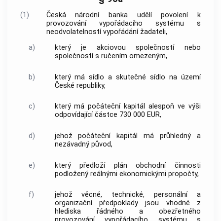
(1)
Česká národní banka udělí povolení k
provozování vypořádacího systému s
neodvolatelností vypořádání žadateli,
a)
který je akciovou společností nebo
společností s ručením omezeným,
b)
který má sídlo a skutečné sídlo na území
České republiky,
c)
který má počáteční kapitál alespoň ve výši
odpovídající částce 730 000 EUR,
d)
jehož počáteční kapitál má průhledný a
nezávadný původ,
e)
který předloží plán obchodní činnosti
podložený reálnými ekonomickými propočty,
f)
jehož věcné, technické, personální a
organizační předpoklady jsou vhodné z
hlediska řádného a obezřetného
provozování vypořádacího systému s