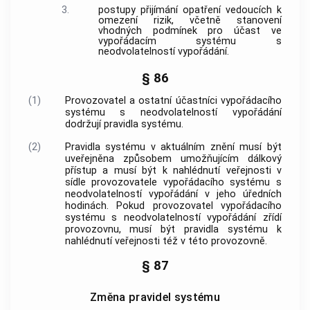
3.
postupy přijímání opatření vedoucích k
omezení rizik, včetně stanovení
vhodných podmínek pro účast ve
vypořádacím systému s
neodvolatelností vypořádání.
§ 86
(1)
Provozovatel a ostatní účastníci vypořádacího
systému s neodvolatelností vypořádání
dodržují pravidla systému.
(2)
Pravidla systému v aktuálním znění musí být
uveřejněna způsobem umožňujícím dálkový
přístup a musí být k nahlédnutí veřejnosti v
sídle provozovatele vypořádacího systému s
neodvolatelností vypořádání v jeho úředních
hodinách. Pokud provozovatel vypořádacího
systému s neodvolatelností vypořádání zřídí
provozovnu, musí být pravidla systému k
nahlédnutí veřejnosti též v této provozovně.
§ 87
Změna pravidel systému