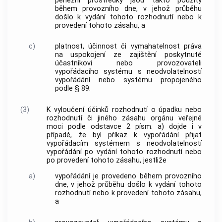
peněžní prostředky jsou takto použity
během provozního dne, v jehož průběhu
došlo k vydání tohoto rozhodnutí nebo k
provedení tohoto zásahu, a
c)
platnost, účinnost či vymahatelnost práva
na uspokojení ze zajištění poskytnuté
účastníkovi nebo provozovateli
vypořádacího systému s neodvolatelností
vypořádání nebo systému propojeného
podle § 89.
(3)
K vyloučení účinků rozhodnutí o úpadku nebo
rozhodnutí či jiného zásahu orgánu veřejné
moci podle odstavce 2 písm. a) dojde i v
případě, že byl příkaz k vypořádání přijat
vypořádacím systémem s neodvolatelností
vypořádání po vydání tohoto rozhodnutí nebo
po provedení tohoto zásahu, jestliže
a)
vypořádání je provedeno během provozního
dne, v jehož průběhu došlo k vydání tohoto
rozhodnutí nebo k provedení tohoto zásahu,
a