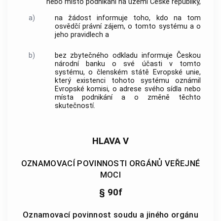
nebo místo podnikání na území České republiky,
a)
na žádost informuje toho, kdo na tom
osvědčí právní zájem, o tomto systému a o
jeho pravidlech a
b)
bez zbytečného odkladu informuje Českou
národní banku o své účasti v tomto
systému, o členském státě Evropské unie,
který existenci tohoto systému oznámil
Evropské komisi, o adrese svého sídla nebo
místa podnikání a o změně těchto
skutečností.
HLAVA V
OZNAMOVACÍ POVINNOSTI ORGÁNŮ VEŘEJNÉ
MOCI
§ 90f
Oznamovací povinnost soudu a jiného orgánu