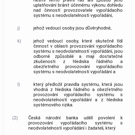
nesmí tento právní řád ani způsob jeho
uplatňování bránit účinnému výkonu dohledu
nad činností provozovatele vypořádacího
systému s neodvolatelností vypořádání,
j)
jehož vedoucí osoby jsou důvěryhodné,
k)
jehož vedoucí osoby, které skutečně řídí
činnost v oblasti provozování vypořádacího
systému s neodvolatelností vypořádání, jsou
odborně způsobilé a mají dostatečné
zkušenosti z hlediska řádného a
obezřetného provozování vypořádacího
systému s neodvolatelností vypořádání a
l)
který předložil pravidla systému, která jsou
vhodná z hlediska řádného a obezřetného
provozování vypořádacího systému s
neodvolatelností vypořádání a z hlediska
systémového rizika.
(2)
Česká národní banka udělí povolení k
provozování vypořádacího systému s
neodvolatelností vypořádání i žadateli, který