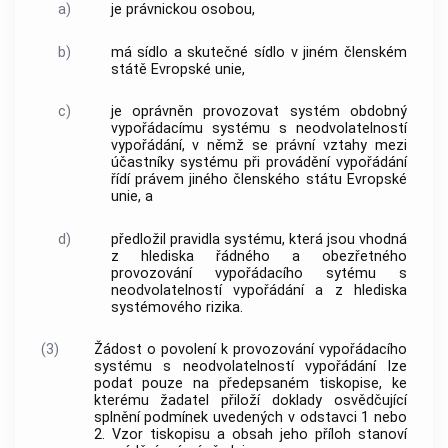
a)
je právnickou osobou,
b)
má sídlo a skutečné sídlo v jiném členském
státě Evropské unie,
c)
je oprávněn provozovat systém obdobný
vypořádacímu systému s neodvolatelností
vypořádání, v němž se právní vztahy mezi
účastníky systému při provádění vypořádání
řídí právem jiného členského státu Evropské
unie, a
d)
předložil pravidla systému, která jsou vhodná
z hlediska řádného a obezřetného
provozování vypořádacího sytému s
neodvolatelností vypořádání a z hlediska
systémového rizika.
(3)
Žádost o povolení k provozování vypořádacího
systému s neodvolatelností vypořádání lze
podat pouze na předepsaném tiskopise, ke
kterému žadatel přiloží doklady osvědčující
splnění podmínek uvedených v odstavci 1 nebo
2. Vzor tiskopisu a obsah jeho příloh stanoví