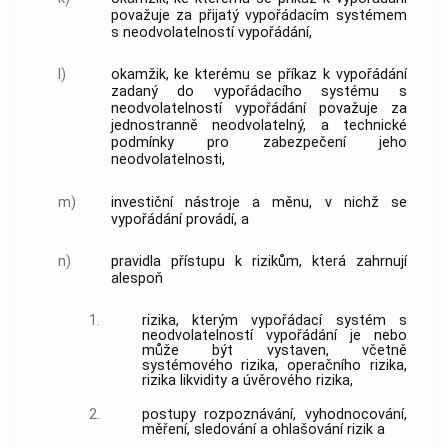
považuje za přijatý vypořádacím systémem
s neodvolatelností vypořádání,
l)
okamžik, ke kterému se příkaz k vypořádání
zadaný do vypořádacího systému s
neodvolatelností vypořádání považuje za
jednostranně neodvolatelný, a technické
podmínky pro zabezpečení jeho
neodvolatelnosti,
m)
investiční nástroje a měnu, v nichž se
vypořádání provádí, a
n)
pravidla přístupu k rizikům, která zahrnují
alespoň
1.
rizika, kterým vypořádací systém s
neodvolatelností vypořádání je nebo
může být vystaven, včetně
systémového rizika, operačního rizika,
rizika likvidity a úvěrového rizika,
2.
postupy rozpoznávání, vyhodnocování,
měření, sledování a ohlašování rizik a