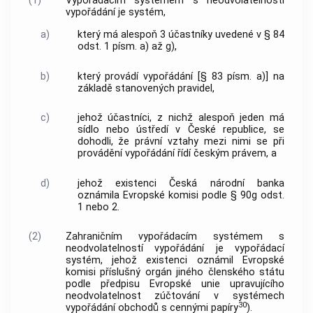
(1)
Vypořádacím systémem s neodvolatelností
vypořádání je systém,
a)
který má alespoň 3 účastníky uvedené v § 84
odst. 1 písm. a) až g),
b)
který provádí vypořádání [§ 83 písm. a)] na
základě stanovených pravidel,
c)
jehož účastníci, z nichž alespoň jeden má
sídlo nebo ústředí v České republice, se
dohodli, že právní vztahy mezi nimi se při
provádění vypořádání řídí českým právem, a
d)
jehož existenci Česká národní banka
oznámila Evropské komisi podle § 90g odst.
1 nebo 2.
(2)
Zahraničním vypořádacím systémem s
neodvolatelností vypořádání je vypořádací
systém, jehož existenci oznámil Evropské
komisi příslušný orgán jiného členského státu
podle předpisu Evropské unie upravujícího
neodvolatelnost zúčtování v systémech
30
vypořádání obchodů s cennými papíry
).