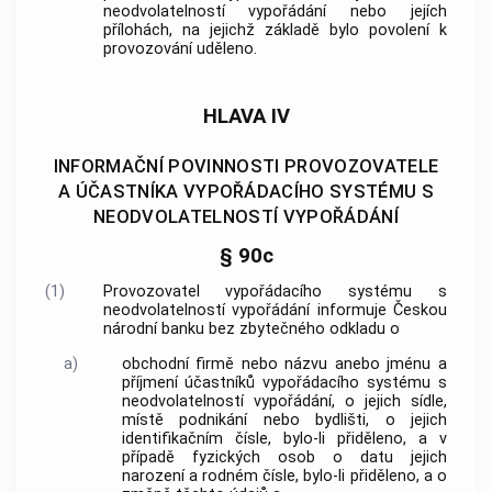
neodvolatelností vypořádání nebo jejích
přílohách, na jejichž základě bylo povolení k
provozování uděleno.
HLAVA IV
INFORMAČNÍ POVINNOSTI PROVOZOVATELE
A ÚČASTNÍKA VYPOŘÁDACÍHO SYSTÉMU S
NEODVOLATELNOSTÍ VYPOŘÁDÁNÍ
§ 90c
(1)
Provozovatel vypořádacího systému s
neodvolatelností vypořádání informuje Českou
národní banku bez zbytečného odkladu o
a)
obchodní firmě nebo názvu anebo jménu a
příjmení účastníků vypořádacího systému s
neodvolatelností vypořádání, o jejich sídle,
místě podnikání nebo bydlišti, o jejich
identifikačním čísle, bylo-li přiděleno, a v
případě fyzických osob o datu jejich
narození a rodném čísle, bylo-li přiděleno, a o