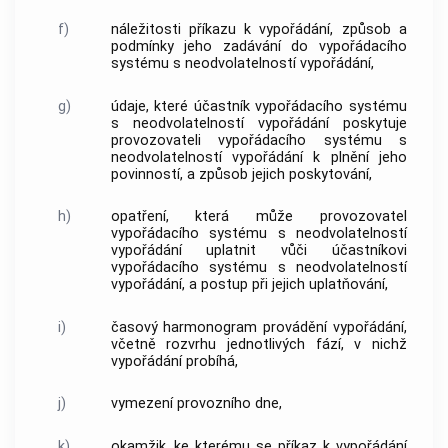
f)
náležitosti příkazu k vypořádání, způsob a
podmínky jeho zadávání do vypořádacího
systému s neodvolatelností vypořádání,
g)
údaje, které účastník vypořádacího systému
s neodvolatelností vypořádání poskytuje
provozovateli vypořádacího systému s
neodvolatelností vypořádání k plnění jeho
povinností, a způsob jejich poskytování,
h)
opatření, která může provozovatel
vypořádacího systému s neodvolatelností
vypořádání uplatnit vůči účastníkovi
vypořádacího systému s neodvolatelností
vypořádání, a postup při jejich uplatňování,
i)
časový harmonogram provádění vypořádání,
včetně rozvrhu jednotlivých fází, v nichž
vypořádání probíhá,
j)
vymezení provozního dne,
k)
okamžik, ke kterému se příkaz k vypořádání