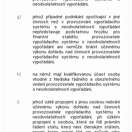
neodvolatelností vypořádání,
g)
jehož případné podnikání spočívající v jiné
činnosti než v provozování vypořádacího
systému s neodvolatelností vypořádání
nepředstavuje podstatnou hrozbu pro
finanční stabilitu provozovatele
vypořádacího systému s neodvolatelností
vypořádání ani nemůže bránit účinnému
výkonu dohledu nad činností provozovatele
vypořádacího systému s neodvolatelností
vypořádání,
h)
na němž mají kvalifikovanou účast osoby
vhodné z hlediska řádného a obezřetného
vedení provozovatele vypořádacího systému
s neodvolatelností vypořádání,
i)
jehož úzké propojení s jinou osobou nebrání
účinnému výkonu dohledu nad činností
provozovatele vypořádacího systému s
neodvolatelností vypořádání; při úzkém
propojení s osobou, která se řídí právním
řádem státu, který není členským státem,