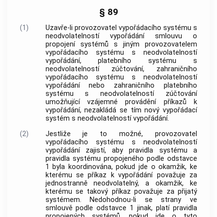
§ 89
(1)
Uzavře-li provozovatel vypořádacího systému s
neodvolatelností vypořádání smlouvu o
propojení systémů s jiným provozovatelem
vypořádacího systému s neodvolatelností
vypořádání, platebního systému s
neodvolatelností zúčtování, zahraničního
vypořádacího systému s neodvolatelností
vypořádání nebo zahraničního platebního
systému s neodvolatelností zúčtování
umožňující vzájemné provádění příkazů k
vypořádání, nezakládá se tím nový vypořádací
systém s neodvolatelností vypořádání.
(2)
Jestliže je to možné, provozovatel
vypořádacího systému s neodvolatelností
vypořádání zajistí, aby pravidla systému a
pravidla systému propojeného podle odstavce
1 byla koordinována, pokud jde o okamžik, ke
kterému se příkaz k vypořádání považuje za
jednostranně neodvolatelný, a okamžik, ke
kterému se takový příkaz považuje za přijatý
systémem. Nedohodnou-li se strany ve
smlouvě podle odstavce 1 jinak, platí pravidla
propojených systémů, pokud jde o tyto