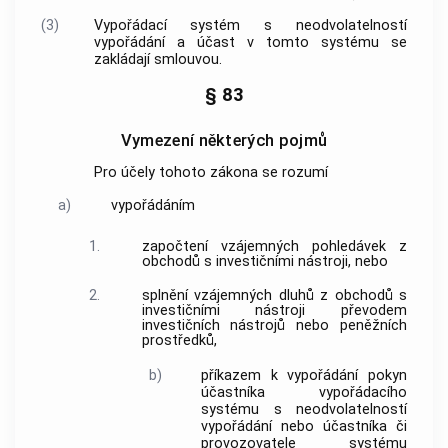
(3)
Vypořádací systém s neodvolatelností
vypořádání a účast v tomto systému se
zakládají smlouvou.
§ 83
Vymezení některých pojmů
Pro účely tohoto zákona se rozumí
a)
vypořádáním
1.
započtení vzájemných pohledávek z
obchodů s investičními nástroji, nebo
2.
splnění vzájemných dluhů z obchodů s
investičními nástroji převodem
investičních nástrojů nebo peněžních
prostředků,
b)
příkazem k vypořádání pokyn
účastníka vypořádacího
systému s neodvolatelností
vypořádání nebo účastníka či
provozovatele systému