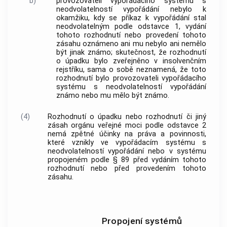
b)
provozovateli vypořádacího systému s
neodvolatelností vypořádání nebylo k
okamžiku, kdy se příkaz k vypořádání stal
neodvolatelným podle odstavce 1, vydání
tohoto rozhodnutí nebo provedení tohoto
zásahu oznámeno ani mu nebylo ani nemělo
být jinak známo; skutečnost, že rozhodnutí
o úpadku bylo zveřejněno v insolvenčním
rejstříku, sama o sobě neznamená, že toto
rozhodnutí bylo provozovateli vypořádacího
systému s neodvolatelností vypořádání
známo nebo mu mělo být známo.
(4)
Rozhodnutí o úpadku nebo rozhodnutí či jiný
zásah orgánu veřejné moci podle odstavce 2
nemá zpětné účinky na práva a povinnosti,
které vznikly ve vypořádacím systému s
neodvolatelností vypořádání nebo v systému
propojeném podle § 89 před vydáním tohoto
rozhodnutí nebo před provedením tohoto
zásahu.
Propojení systémů