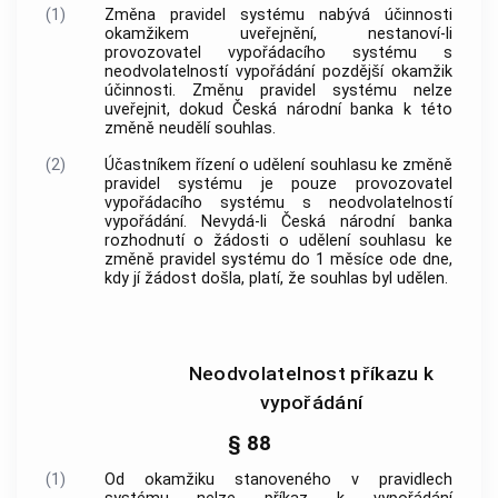
(1)
Změna pravidel systému nabývá účinnosti
okamžikem uveřejnění, nestanoví-li
provozovatel vypořádacího systému s
neodvolatelností vypořádání pozdější okamžik
účinnosti. Změnu pravidel systému nelze
uveřejnit, dokud Česká národní banka k této
změně neudělí souhlas.
(2)
Účastníkem řízení o udělení souhlasu ke změně
pravidel systému je pouze provozovatel
vypořádacího systému s neodvolatelností
vypořádání. Nevydá-li Česká národní banka
rozhodnutí o žádosti o udělení souhlasu ke
změně pravidel systému do 1 měsíce ode dne,
kdy jí žádost došla, platí, že souhlas byl udělen.
Neodvolatelnost příkazu k
vypořádání
§ 88
(1)
Od okamžiku stanoveného v pravidlech