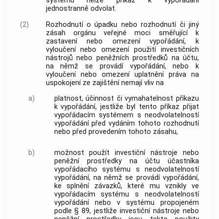
systému nelze příkaz k vypořádání
jednostranně odvolat.
(2)
Rozhodnutí o úpadku nebo rozhodnutí či jiný
zásah orgánu veřejné moci směřující k
zastavení nebo omezení vypořádání, k
vyloučení nebo omezení použití investičních
nástrojů nebo peněžních prostředků na účtu,
na němž se provádí vypořádání, nebo k
vyloučení nebo omezení uplatnění práva na
uspokojení ze zajištění nemají vliv na
a)
platnost, účinnost či vymahatelnost příkazu
k vypořádání, jestliže byl tento příkaz přijat
vypořádacím systémem s neodvolatelností
vypořádání před vydáním tohoto rozhodnutí
nebo před provedením tohoto zásahu,
b)
možnost použít investiční nástroje nebo
peněžní prostředky na účtu účastníka
vypořádacího systému s neodvolatelností
vypořádání, na němž se provádí vypořádání,
ke splnění závazků, které mu vznikly ve
vypořádacím systému s neodvolatelností
vypořádání nebo v systému propojeném
podle § 89, jestliže investiční nástroje nebo