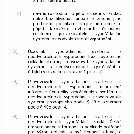
změně těchto údajů a
b)
návrhu rozhodnutí o jeho zrušení s likvidací
nebo bez likvidace anebo o změně jeho
předmětu podnikání; stejně informuje o
přijetí takového rozhodnutí příslušným
orgánem provozovatele vypořádacího
systému s neodvolatelností vypořádání.
(2)
Účastník vypořádacího systému s
neodvolatelností vypořádání bez zbytečného
odkladu informuje provozovatele vypořádacího
systému s neodvolatelností vypořádání o
údajích v rozsahu odstavce 1 písm. a).
(3)
Provozovatel vypořádacího systému s
neodvolatelností vypořádání neprodleně
informuje účastníky vypořádacího systému s
neodvolatelností vypořádání a provozovatele
systému propojeného podle § 89 o oznámení
podle § 90g odst. 4.
(4)
Provozovatel vypořádacího systému s
neodvolatelností vypořádání zasílá České
národní bance informace a podklady potřebné
pro výkon dohledu o své finanční situaci, o