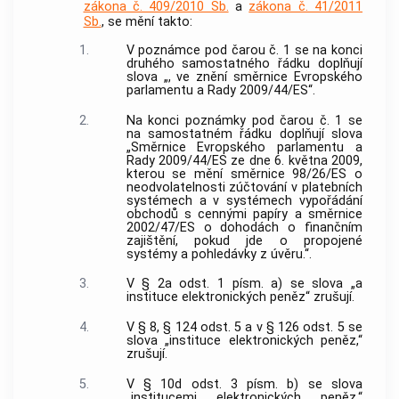
zákona č. 409/2010 Sb.
a
zákona č. 41/2011
Sb.
, se mění takto:
1.
V poznámce pod čarou č. 1 se na konci
druhého samostatného řádku doplňují
slova „, ve znění směrnice Evropského
parlamentu a Rady 2009/44/ES“.
2.
Na konci poznámky pod čarou č. 1 se
na samostatném řádku doplňují slova
„Směrnice Evropského parlamentu a
Rady 2009/44/ES ze dne 6. května 2009,
kterou se mění směrnice 98/26/ES o
neodvolatelnosti zúčtování v platebních
systémech a v systémech vypořádání
obchodů s cennými papíry a směrnice
2002/47/ES o dohodách o finančním
zajištění, pokud jde o propojené
systémy a pohledávky z úvěru.“.
3.
V § 2a odst. 1 písm. a) se slova „a
instituce elektronických peněz“ zrušují.
4.
V § 8, § 124 odst. 5 a v § 126 odst. 5 se
slova „instituce elektronických peněz,“
zrušují.
5.
V § 10d odst. 3 písm. b) se slova
„institucemi elektronických peněz,“