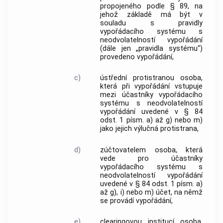
propojeného podle § 89, na
jehož základě má být v
souladu s pravidly
vypořádacího systému s
neodvolatelností vypořádání
(dále jen „pravidla systému“)
provedeno vypořádání,
c)
ústřední protistranou osoba,
která při vypořádání vstupuje
mezi účastníky vypořádacího
systému s neodvolatelností
vypořádání uvedené v § 84
odst. 1 písm. a) až g) nebo m)
jako jejich výlučná protistrana,
d)
zúčtovatelem osoba, která
vede pro účastníky
vypořádacího systému s
neodvolatelností vypořádání
uvedené v § 84 odst. 1 písm. a)
až g), i) nebo m) účet, na němž
se provádí vypořádání,
e)
clearingovou institucí osoba,