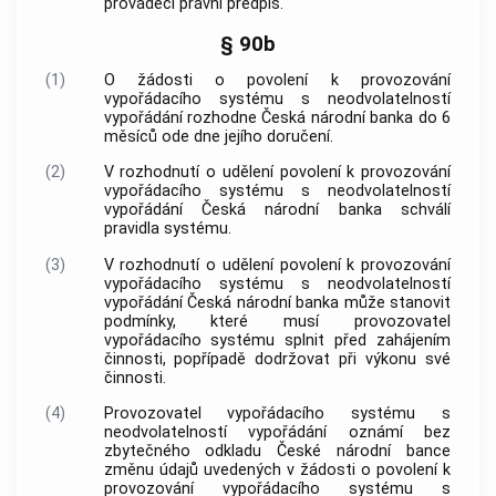
prováděcí právní předpis.
§ 90b
(1)
O žádosti o povolení k provozování
vypořádacího systému s neodvolatelností
vypořádání rozhodne Česká národní banka do 6
měsíců ode dne jejího doručení.
(2)
V rozhodnutí o udělení povolení k provozování
vypořádacího systému s neodvolatelností
vypořádání Česká národní banka schválí
pravidla systému.
(3)
V rozhodnutí o udělení povolení k provozování
vypořádacího systému s neodvolatelností
vypořádání Česká národní banka může stanovit
podmínky, které musí provozovatel
vypořádacího systému splnit před zahájením
činnosti, popřípadě dodržovat při výkonu své
činnosti.
(4)
Provozovatel vypořádacího systému s
neodvolatelností vypořádání oznámí bez
zbytečného odkladu České národní bance
změnu údajů uvedených v žádosti o povolení k
provozování vypořádacího systému s