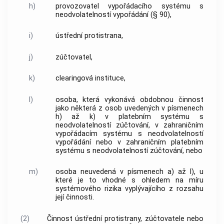
h)
provozovatel vypořádacího systému s
neodvolatelností vypořádání (§ 90),
i)
ústřední protistrana,
j)
zúčtovatel,
k)
clearingová instituce,
l)
osoba, která vykonává obdobnou činnost
jako některá z osob uvedených v písmenech
h) až k) v platebním systému s
neodvolatelností zúčtování, v zahraničním
vypořádacím systému s neodvolatelností
vypořádání nebo v zahraničním platebním
systému s neodvolatelností zúčtování, nebo
m)
osoba neuvedená v písmenech a) až l), u
které je to vhodné s ohledem na míru
systémového rizika vyplývajícího z rozsahu
její činnosti.
(2)
Činnost ústřední protistrany, zúčtovatele nebo