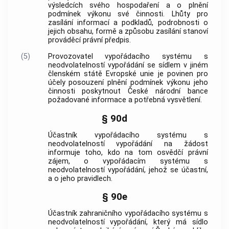
výsledcích svého hospodaření a o plnění
podmínek výkonu své činnosti. Lhůty pro
zasílání informací a podkladů, podrobnosti o
jejich obsahu, formě a způsobu zasílání stanoví
prováděcí právní předpis.
(5)
Provozovatel vypořádacího systému s
neodvolatelností vypořádání se sídlem v jiném
členském státě Evropské unie je povinen pro
účely posouzení plnění podmínek výkonu jeho
činnosti poskytnout České národní bance
požadované informace a potřebná vysvětlení.
§ 90d
Účastník vypořádacího systému s
neodvolatelností vypořádání na žádost
informuje toho, kdo na tom osvědčí právní
zájem, o vypořádacím systému s
neodvolatelností vypořádání, jehož se účastní,
a o jeho pravidlech.
§ 90e
Účastník zahraničního vypořádacího systému s
neodvolatelností vypořádání, který má sídlo