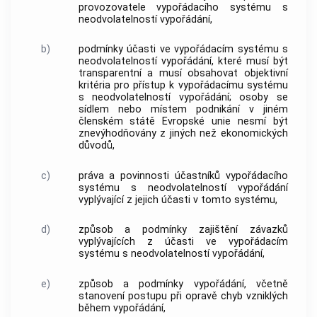
provozovatele vypořádacího systému s
neodvolatelností vypořádání,
b)
podmínky účasti ve vypořádacím systému s
neodvolatelností vypořádání, které musí být
transparentní a musí obsahovat objektivní
kritéria pro přístup k vypořádacímu systému
s neodvolatelností vypořádání; osoby se
sídlem nebo místem podnikání v jiném
členském státě Evropské unie nesmí být
znevýhodňovány z jiných než ekonomických
důvodů,
c)
práva a povinnosti účastníků vypořádacího
systému s neodvolatelností vypořádání
vyplývající z jejich účasti v tomto systému,
d)
způsob a podmínky zajištění závazků
vyplývajících z účasti ve vypořádacím
systému s neodvolatelností vypořádání,
e)
způsob a podmínky vypořádání, včetně
stanovení postupu při opravě chyb vzniklých
během vypořádání,