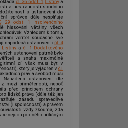
pokládá
čl. 36 odst. 1
Listiny
a
losti a nestrannosti soudního
eložitelnost a ustanovení do
nční správce
dále nesplňuje
§ 29 odst. 1
insolvenčního
ě hlasováni většiny všech
 pohledávek. Vzhledem k tomu,
chrání věřitel současně své
šují napadená ustanovení i
čl. 4
1
Listiny
a
čl. 1
Dodatkového
dených ustanovení patrně bylo
věřiteli a snaha maximálně
egitimní cíl však musí být v
enosti), který je vyjádřen v
čl.
základních práv a svobod musí
. Napadená ustanovení dle
a z mezí přiměřenosti, neboť
nila před principem ochrany
ro lidská práva (dále též jen
azňuje zásadu spravedlivé
tví (i společnosti) a právem
souvislosti vždy zkoumá, zda
vce nejsou pro něho přílišným