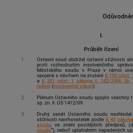
Odůvodněn
I.
Průběh řízení
1.
Ústavní soud
obdržel ústavní stížnosti sh
proti rozhodnutím
insolvenčního správc
Městského soudu v Praze v rámci uv
spojené s návrhem na zrušení
§ 192 odst. 
a
§ 201 odst. 1
zákona č. 182/2006 Sb.
řešení
(
insolvenční zákon
).
2.
Plénum
Ústavního soudu
spojilo všechny t
sp. zn. II. ÚS 1412/09.
3.
Druhý senát
Ústavního soudu
neshledal
stížnosti navrhovatelek podle
§ 43
zákona
soudu
, ve znění pozdějších předpisů, 
soudu
“), neboť uplatněním napadených us