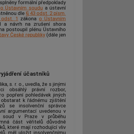
 splněny formální předpoklady
a
o Ústavním soudu
a ústavní
atněnou dle
§ 43 odst. 2 písm.
 odst. 1
zákona
o Ústavním
il a návrh na zrušení shora
na postoupil plénu
Ústavního
tavy České republiky
(dále jen
yjádření účastníků
 s. r. o., uvedla, že s jinými
ci
obsáhlý právní rozbor,
ro popření pohledávek jiných
l obstarat k řádnému zjištění
kazů se
insolvenční správce
ávní argumentací uvedenou v
ý soud v Praze v průběhu
mná část věřitelů důvodně
ů, které mají rozhodující vliv
elů, měl uložit
insolvenčnímu