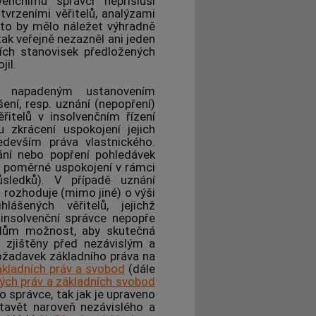
lvenčnímu správci
nepřísluší
vrzeními věřitelů, analýzami
oto by mělo náležet výhradně
tak veřejně nezazněl ani jeden
ních stanovisek předložených
jil.
k napadeným ustanovením
ení, resp. uznání (nepopření)
ěřitelů v
insolvenčním řízení
 zkrácení uspokojení jejich
ředevším práva vlastnického.
ní nebo popření pohledávek
ho poměrné uspokojení v rámci
sledků). V případě uznání
 rozhoduje (mimo jiné) o výši
lášených věřitelů, jejichž
d
insolvenční správce
nepopře
elům možnost, aby skutečná
y zjištěny před nezávislým a
ožadavek základního práva na
ákladních práv a svobod
(dále
ých práv a základních svobod
ho správce
, tak jak je upraveno
tavět naroveň nezávislého a