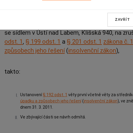
Michaela Židlická o návrhu SCA Packaging Česká re
sídlem Teplická 109, Jílové, Středočeské plynáren
ZAVŘÍT
60193158, se sídlem Novodvorská 803/82, Praha 
se sídlem v Ústí nad Labem, Klíšská 940, na zr
odst. 1
,
§ 199 odst. 1
a
§ 201 odst. 1
zákona č. 
způsobech jeho řešení
(
insolvenční zákon
),
takto:
Ustanovení
§ 192 odst. 1
věty první včetně věty za středn
I.
úpadku a způsobech jeho řešení
(
insolvenční zákon
), ve zn
dnem 31. 3. 2011.
Ve zbývající části se návrh odmítá.
II.