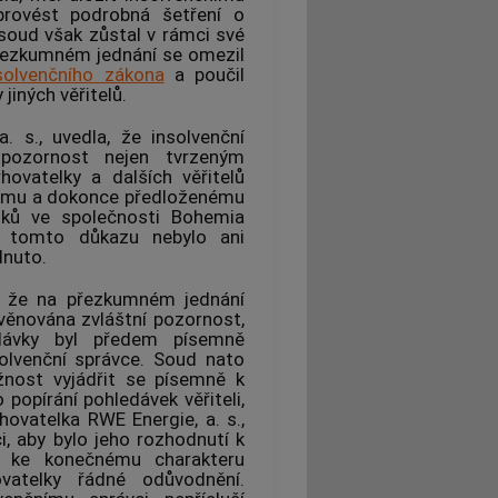
rovést podrobná šetření o
oud však zůstal v rámci své
přezkumném jednání se omezil
solvenčního zákona
a poučil
jiných věřitelů.
a. s., uvedla, že
insolvenční
pozornost nejen tvrzeným
vatelky a dalších věřitelů
nému a dokonce předloženému
oků ve společnosti Bohemia
 O tomto důkazu nebylo ani
nuto.
a, že na přezkumném jednání
věnována zvláštní pozornost,
dávky byl předem písemně
olvenční správce
. Soud nato
ožnost vyjádřit se písemně k
popírání pohledávek věřiteli,
ovatelka RWE Energie, a. s.,
i
, aby bylo jeho rozhodnutí k
m ke konečnému charakteru
atelky řádné odůvodnění.