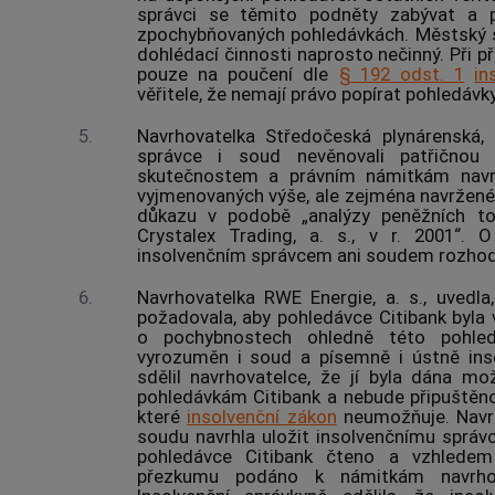
správci
se těmito podněty zabývat a p
zpochybňovaných pohledávkách. Městský s
dohlédací činnosti naprosto nečinný. Při 
pouze na poučení dle
§ 192 odst. 1
in
věřitele, že nemají právo popírat pohledávky 
5.
Navrhovatelka Středočeská plynárenská, 
správce
i soud nevěnovali patřičnou 
skutečnostem a právním námitkám navrho
vyjmenovaných výše, ale zejména navrže
důkazu v podobě „analýzy peněžních t
Crystalex Trading, a. s., v r. 2001“.
insolvenčním správcem
ani soudem rozhod
6.
Navrhovatelka RWE Energie, a. s., uvedl
požadovala, aby pohledávce Citibank byla 
o pochybnostech ohledně této pohle
vyrozuměn i soud a písemně i ústně
ins
sdělil navrhovatelce, že jí byla dána m
pohledávkám Citibank a nebude připuštěno 
které
insolvenční zákon
neumožňuje. Navrh
soudu navrhla uložit
insolvenčnímu správc
pohledávce Citibank čteno a vzhlede
přezkumu podáno k námitkám navrhov