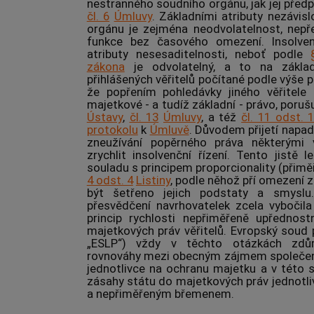
nestranného soudního orgánu, jak jej před
čl. 6
Úmluvy
. Základními atributy nezávis
orgánu je zejména neodvolatelnost, nepř
funkce bez časového omezení.
Insolve
atributy nesesaditelnosti, neboť podle
zákona
je odvolatelný, a to na základ
přihlášených věřitelů počítané podle výše
že popřením pohledávky jiného věřitele 
majetkové - a tudíž základní - právo, poru
Ústavy
,
čl. 13
Úmluvy
, a též
čl. 11 odst. 
protokolu
k
Úmluvě
. Důvodem přijetí napa
zneužívání popěrného práva některými 
zrychlit
insolvenční řízení
. Tento jistě l
souladu s principem proporcionality (přiměř
4 odst. 4
Listiny
, podle něhož pří omezení 
být šetřeno jejich podstaty a smyslu
přesvědčení navrhovatelek zcela vybočil
princip rychlosti nepřiměřeně upřednost
majetkových práv věřitelů. Evropský soud p
„ESLP“) vždy v těchto otázkách zdůr
rovnováhy mezi obecným zájmem společens
jednotlivce na ochranu majetku a v této 
zásahy státu do majetkových práv jednotli
a nepřiměřeným břemenem.