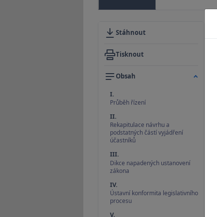
Stáhnout
Tisknout
Obsah
I.
Průběh řízení
II.
Rekapitulace návrhu a
podstatných částí vyjádření
účastníků
III.
Dikce napadených ustanovení
zákona
IV.
Ústavní konformita legislativního
procesu
V.