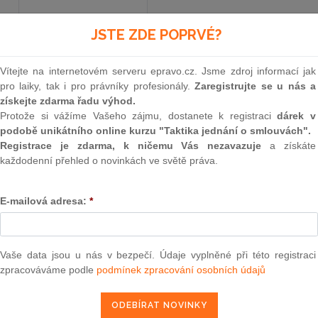
JSTE ZDE POPRVÉ?
Vyhlášené znění
od 17. 8. 2010
Vítejte na internetovém serveru epravo.cz. Jsme zdroj informací jak
pro laiky, tak i pro právníky profesionály.
Zaregistrujte se u nás a
241
získejte zdarma řadu výhod.
Protože si vážíme Vašeho zájmu, dostanete k registraci
dárek v
NÁLEZ
podobě unikátního online kurzu "Taktika jednání o smlouvách".
Registrace je zdarma, k ničemu Vás nezavazuje
a získáte
Ústavního soudu
každodenní přehled o novinkách ve světě práva.
Jménem republiky
E-mailová adresa:
*
Ústavní soud rozhodl dne 1. července 2010 v plé
Vaše data jsou u nás v bezpečí. Údaje vyplněné při této registraci
Balík, František Duchoň, Vlasta Formánková, Voj
zpracováváme podle
podmínek zpracování osobních údajů
Vladimír Kůrka, Dagmar Lastovecká, Jiří Mucha, 
Nykodým, Pavel Rychetský, Miloslav Výborný, E