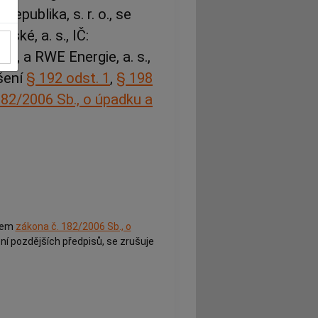
publika, s. r. o., se
ské, a. s., IČ:
4, a RWE Energie, a. s.,
ušení
§ 192 odst. 1
,
§ 198
182/2006 Sb., o úpadku a
íkem
zákona č. 182/2006 Sb., o
ění pozdějších předpisů, se zrušuje