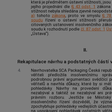
která je předmětem ústavní stížnosti, jsou
jejího projednání dle
§ 43 odst. 1
zákon
stížnost nebyla shledána zjevně neopodst
a)
tohoto
zákona
, proto ve smyslu
§ 78
soudu
řízení o ústavní stížnosti přeruš
citovaných ustanovení insolvenčního záko
soudu
k rozhodnutí podle
čl. 87 odst. 1
Ús
„Ústava“).
II.
Rekapitulace návrhu a podstatných částí v
4.
Navrhovatelka SCA Packaging Česká republika,
věřiteli předložila
insolvenčnímu správ
podrobnou právní argumentaci svědčící p
věřitelů a navrhla důkazy, které by si mě
pohledávky. Návrhy na provedení dů
nezabýval a taktéž se nezabýval ani pr
právním rozboru. Jestliže se Městsk
insolvenčního řízení
dozvěděl, že význa
zpochybňuje pohledávky vedlejších účastník
na uspokojení pohledávek ostatních věřit