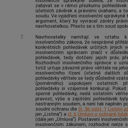
Insolvenční správkyně sdělila, že
inso
zabývat se v rámci přezkumu pohledávek t
účetních závěrek a právními úvahami, a t
soudu. Ve vyjádření insolvenční správkyně 
argument, který by vyvracel závěry práv
navrhovatelkou. Přesto se s tím soud spoko
7.
Navrhovatelky namítají ve vztahu 
insolvenčního zákona, že nesprávné přihláš
konkrétních pohledávek určitých jiných v
insolvenčním správcem značí v důsledku
pohledávek, tedy dotčení jejich práv, p
Rozhodnutí
insolvenčního správce
o uzná
totiž určuje závazně právo věřitele na je
insolvenčního řízení
(včetně dalších dů
pohledávky věřitele se tedy důsledně vzato
(poměrného) uspokojení ostatních přih
pohledávky si vzájemně konkurují. Poku
sporné pohledávky, nedá ostatním věřit
pravost, výše a zajištění pohledávek byl
nestranným soudem, a není tak naplněn p
soudní ochranu dle
čl. 36 odst. 1
Listiny z
jen „Listina“) a
čl. 6
Úmluvy o ochraně lidsk
(dále jen „Úmluva“). Postavení
insolvenční
insolvenčním zákonem, rozhodně nelze s