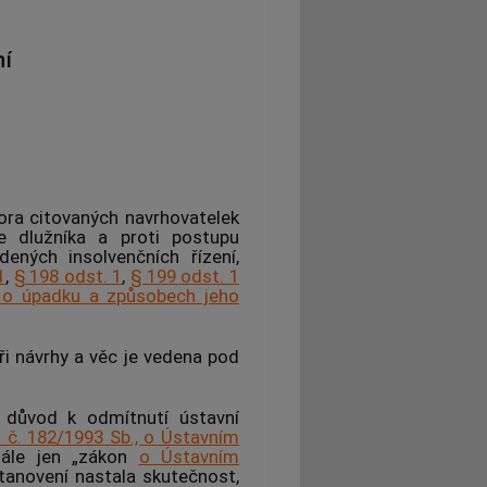
í
ora citovaných navrhovatelek
e
dlužníka a proti postupu
edených
insolvenčních řízení
,
1
,
§ 198 odst. 1
,
§ 199 odst. 1
, o úpadku a způsobech jeho
ři návrhy a věc je vedena pod
 důvod k odmítnutí ústavní
 č. 182/1993 Sb., o Ústavním
(dále jen „zákon
o Ústavním
tanovení nastala skutečnost,