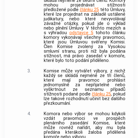
skládá nejméně ze sedmi členů. Komory
mohou projednávat stížnosti
předložené podle
článku 25
této Úmluvy,
které lze projednat na základě ustálené
judikatury, nebo které nevyvolávají
závažné otázky, pokud jde o výklad
nebo plnění Úmluvy. V těchto mezích a
s výhradou
odstavce 5
tohoto článku
komory vykonávají všechny pravomoci,
které jsou Úmluvou svěřeny Komisi.
Člen Komise zvolený za Vysokou
smluvní stranu, proti níž byla podána
stížnost, má právo zasedat v komoře,
které bylo toto podání přiděleno.
3.
Komise může vytvářet výbory, z nichž
každý se skládá nejméně ze tří členů,
které mají pravomoc prohlásit
jednomyslně za nepřijatelné nebo
vyškrtnout ze seznamu případů
stížnosti podané podle
článku 25
, pokud
lze takové rozhodnutí učinit bez dalšího
přezkoumání.
4.
Komora nebo výbor se mohou kdykoli
vzdát pravomoci ve prospěch
plenárního zasedání Komise, které
může rovněž nařídit, aby mu byla
předána kterákoli žaloba přidělená
komoře nebo výboru.