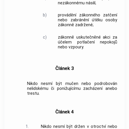
nezákonnému násilí;
b)
provádění zákonného zatčení
nebo zabránění útěku osoby
zákonně zadržené;
c)
zákonně uskutečněné akci za
účelem potlačení nepokojů
nebo vzpoury.
Článek 3
Nikdo nesmí být mučen nebo podrobován
nelidskému či ponižujícímu zacházení anebo
trestu.
Článek 4
1.
Nikdo nesmí být držen v otroctví nebo