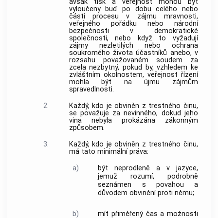
avšak tisk a veřejnost mohou být
vyloučeny buď po dobu celého nebo
části procesu v zájmu mravnosti,
veřejného pořádku nebo národní
bezpečnosti v demokratické
společnosti, nebo když to vyžadují
zájmy nezletilých nebo ochrana
soukromého života účastníků anebo, v
rozsahu považovaném soudem za
zcela nezbytný, pokud by, vzhledem ke
zvláštním okolnostem, veřejnost řízení
mohla být na újmu zájmům
spravedlnosti.
2.
Každý, kdo je obviněn z
trestného činu
,
se považuje za nevinného, dokud jeho
vina nebyla prokázána zákonným
způsobem.
3.
Každý, kdo je obviněn z
trestného činu
,
má tato minimální práva:
a)
být neprodleně a v jazyce,
jemuž rozumí, podrobně
seznámen s povahou a
důvodem obvinění proti němu;
b)
mít přiměřený čas a možnosti