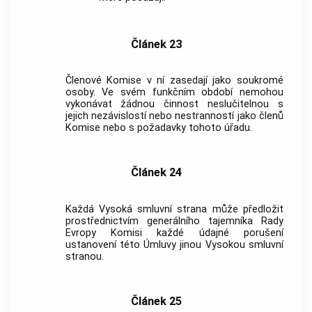
Článek 23
Členové Komise v ní zasedají jako soukromé
osoby. Ve svém funkčním období nemohou
vykonávat žádnou činnost neslučitelnou s
jejich nezávislostí nebo nestranností jako členů
Komise nebo s požadavky tohoto úřadu.
Článek 24
Každá Vysoká smluvní strana může předložit
prostřednictvím generálního tajemníka Rady
Evropy Komisi každé údajné porušení
ustanovení této Úmluvy jinou Vysokou smluvní
stranou.
Článek 25