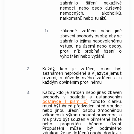
zabránilo šíření nakažlivé
nemoci, nebo osob duševně
nemocných, alkoholiků,
narkomanů nebo tuláků;
f)
zákonné zatčení nebo jiné
zbavení svobody osoby, aby se
zabránilo jejímu nepovolenému
vstupu na území nebo osoby,
proti níž probíhá řízení o
vyhoštění nebo vydání.
2.
Každý, kdo je zatčen, musí být
seznámen neprodleně a v jazyce jemuž
rozumí, s důvody svého zatčení a s
každým obviněním proti němu.
3.
Každý, kdo je zatčen nebo jinak zbaven
svobody v souladu s ustanovením
odstavce 1 písm. c)
tohoto článku,
musí být ihned předveden před soudce
nebo jinou úřední osobu zmocněnou
zákonem k výkonu soudní pravomoci a
má právo být souzen v přiměřené lhůtě
nebo propuštěn během řízení.
Propuštění může být podmíněno
zárukou, že se dotčená osoba dostaví k