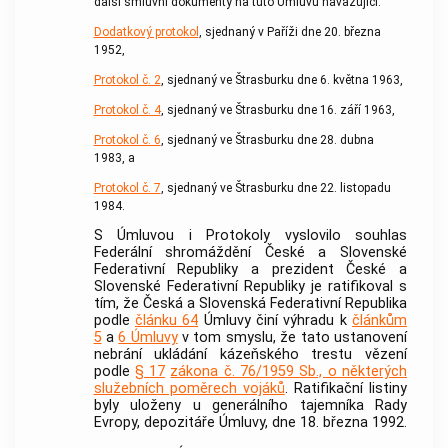
další smluvní dokumenty na tuto Úmluvu navazující:
Dodatkový protokol
, sjednaný v Paříži dne 20. března
1952,
Protokol č. 2
, sjednaný ve Štrasburku dne 6. května 1963,
Protokol č. 4
, sjednaný ve Štrasburku dne 16. září 1963,
Protokol č. 6
, sjednaný ve Štrasburku dne 28. dubna
1983, a
Protokol č. 7
, sjednaný ve Štrasburku dne 22. listopadu
1984.
S Úmluvou i Protokoly vyslovilo souhlas
Federální shromáždění České a Slovenské
Federativní Republiky a prezident České a
Slovenské Federativní Republiky je ratifikoval s
tím, že Česká a Slovenská Federativní Republika
podle
článku 64
Úmluvy činí výhradu k
článkům
5
a
6 Úmluvy
v tom smyslu, že tato ustanovení
nebrání ukládání kázeňského trestu vězení
podle
§ 17
zákona č. 76/1959 Sb., o některých
služebních poměrech vojáků
. Ratifikační listiny
byly uloženy u generálního tajemníka Rady
Evropy, depozitáře Úmluvy, dne 18. března 1992.