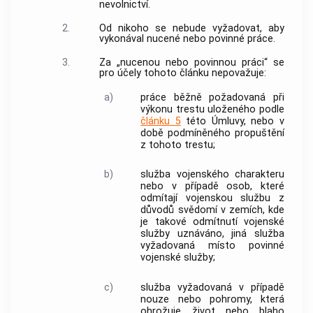
nevolnictví.
2.
Od nikoho se nebude vyžadovat, aby
vykonával nucené nebo povinné práce.
3.
Za „nucenou nebo povinnou práci“ se
pro účely tohoto článku nepovažuje:
a)
práce běžně požadovaná při
výkonu trestu uloženého podle
článku 5
této Úmluvy, nebo v
době podmíněného propuštění
z tohoto trestu;
b)
služba vojenského charakteru
nebo v případě osob, které
odmítají vojenskou službu z
důvodů svědomí v zemích, kde
je takové odmítnutí vojenské
služby uznáváno, jiná služba
vyžadovaná místo povinné
vojenské služby;
c)
služba vyžadovaná v případě
nouze nebo pohromy, která
ohrožuje život nebo blaho