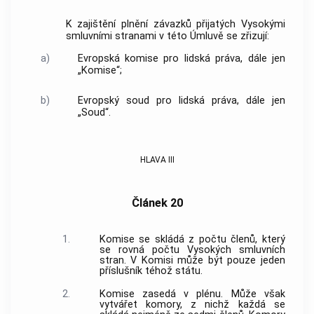
K zajištění plnění závazků přijatých Vysokými
smluvními stranami v této Úmluvě se zřizují:
a)
Evropská komise pro lidská práva, dále jen
„Komise“;
b)
Evropský soud pro lidská práva, dále jen
„Soud“.
HLAVA III
Článek 20
1.
Komise se skládá z počtu členů, který
se rovná počtu Vysokých smluvních
stran. V Komisi může být pouze jeden
příslušník téhož státu.
2.
Komise zasedá v plénu. Může však
vytvářet komory, z nichž každá se