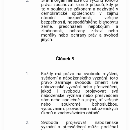
2.
Státní orgán nemůže do výkonu tohoto
práva zasahovat kromě případů, kdy je
to v souladu se zákonem a nezbytné v
demokratické společnosti v zájmu
národní bezpečnosti, veřejné
bezpečnosti, hospodářského blahobytu
země, předcházení nepokojům a
zločinnosti, ochrany zdraví nebo
morálky nebo ochrany práv a svobod
jiných.
Článek 9
1.
Každý má právo na svobodu myšlení,
svědomí a náboženského vyznání; toto
právo zahrnuje svobodu změnit své
náboženské vyznání nebo přesvědčení,
jakož i svobodu projevovat své
náboženské vyznání nebo přesvědčení
sám nebo společně s jinými, ať veřejně
nebo soukromě, bohoslužbou,
vyučováním, prováděním náboženských
úkonů a zachováváním obřadů.
2.
Svoboda projevovat náboženské
vyznání a přesvědčení může podléhat