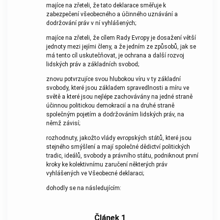
majíce na zřeteli, že tato deklarace směřuje k
zabezpečení všeobecného a účinného uznávání a
dodržování práv v ní vyhlášených;
majíce na zřeteli, že cílem Rady Evropy je dosažení větší
jednoty mezi jejími členy, a že jedním ze způsobů, jak se
má tento cíl uskutečňovat, je ochrana a další rozvoj
lidských práv a základních svobod;
znovu potvrzujíce svou hlubokou víru v ty základní
svobody, které jsou základem spravedlnosti a míru ve
světě a které jsou nejlépe zachovávány na jedné straně
účinnou politickou demokracií a na druhé straně
společným pojetím a dodržováním lidských práv, na
němž závisí;
rozhodnuty, jakožto vlády evropských států, které jsou
stejného smýšlení a mají společné dědictví politických
tradic, ideálů, svobody a právního státu, podniknout první
kroky ke kolektivnímu zaručení některých práv
vyhlášených ve Všeobecné deklaraci;
dohodly se na následujícím:
Článek 1