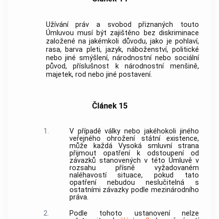
Užívání práv a svobod přiznaných touto
Úmluvou musí být zajištěno bez diskriminace
založené na jakémkoli důvodu, jako je pohlaví,
rasa, barva pleti, jazyk, náboženství, politické
nebo jiné smýšlení, národnostní nebo sociální
původ, příslušnost k národnostní menšině,
majetek, rod nebo jiné postavení.
Článek 15
1.
V případě války nebo jakéhokoli jiného
veřejného ohrožení státní existence,
může každá Vysoká smluvní strana
přijmout opatření k odstoupení od
závazků stanovených v této Úmluvě v
rozsahu přísně vyžadovaném
naléhavostí situace, pokud tato
opatření nebudou neslučitelná s
ostatními závazky podle mezinárodního
práva.
2.
Podle tohoto ustanovení nelze