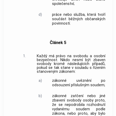
společenství;
d)
práce nebo služba, která tvoří
součást běžných občanských
povinností.
Článek 5
1.
Každý má právo na svobodu a osobní
bezpečnost. Nikdo nesmí být zbaven
svobody kromě následujících případů,
pokud se tak stane v souladu s řízením
stanoveným zákonem:
a)
zákonné uvěznění po
odsouzení příslušným soudem;
b)
zákonné zatčení nebo jiné
zbavení svobody osoby proto,
že se nepodrobila rozhodnutí
vydanému soudem podle
zákona, nebo proto, aby bylo