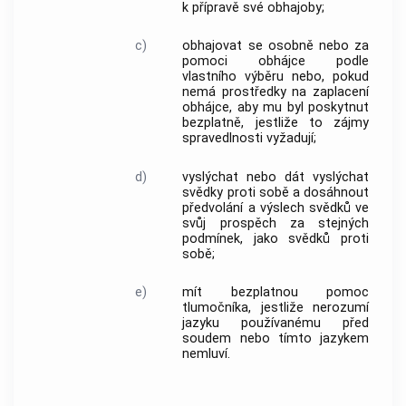
k přípravě své obhajoby;
c)
obhajovat se osobně nebo za
pomoci obhájce podle
vlastního výběru nebo, pokud
nemá prostředky na zaplacení
obhájce, aby mu byl poskytnut
bezplatně, jestliže to zájmy
spravedlnosti vyžadují;
d)
vyslýchat nebo dát vyslýchat
svědky proti sobě a dosáhnout
předvolání a výslech svědků ve
svůj prospěch za stejných
podmínek, jako svědků proti
sobě;
e)
mít bezplatnou pomoc
tlumočníka, jestliže nerozumí
jazyku používanému před
soudem nebo tímto jazykem
nemluví.