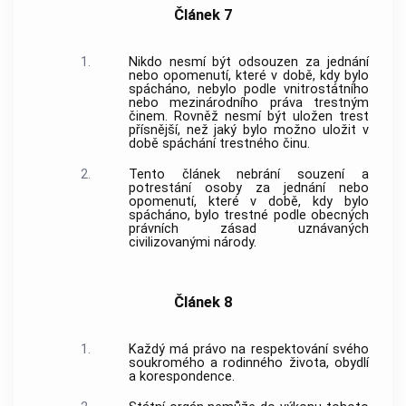
Článek 7
1.
Nikdo nesmí být odsouzen za jednání
nebo opomenutí, které v době, kdy bylo
spácháno, nebylo podle vnitrostátního
nebo mezinárodního práva
trestným
činem
. Rovněž nesmí být uložen trest
přísnější, než jaký bylo možno uložit v
době spáchání
trestného činu
.
2.
Tento článek nebrání souzení a
potrestání osoby za jednání nebo
opomenutí, které v době, kdy bylo
spácháno, bylo trestné podle obecných
právních zásad uznávaných
civilizovanými národy.
Článek 8
1.
Každý má právo na respektování svého
soukromého a rodinného života, obydlí
a korespondence.