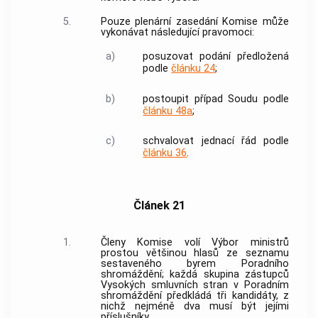
5.
Pouze plenární zasedání Komise může
vykonávat následující pravomoci:
a)
posuzovat podání předložená
podle
článku 24
;
b)
postoupit případ Soudu podle
článku 48a
;
c)
schvalovat jednací řád podle
článku 36
.
Článek 21
1.
Členy Komise volí Výbor ministrů
prostou většinou hlasů ze seznamu
sestaveného byrem Poradního
shromáždění; každá skupina zástupců
Vysokých smluvních stran v Poradním
shromáždění předkládá tři kandidáty, z
nichž nejméně dva musí být jejími
příslušníky.