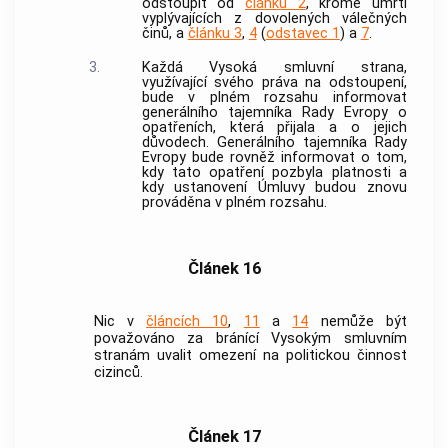
odstoupit od
článku 2
, kromě úmrtí
vyplývajících z dovolených válečných
činů, a
článku 3
,
4
(
odstavec 1
) a
7
.
3.
Každá Vysoká smluvní strana,
využívající svého práva na odstoupení,
bude v plném rozsahu informovat
generálního tajemníka Rady Evropy o
opatřeních, která přijala a o jejich
důvodech. Generálního tajemníka Rady
Evropy bude rovněž informovat o tom,
kdy tato opatření pozbyla platnosti a
kdy ustanovení Úmluvy budou znovu
prováděna v plném rozsahu.
Článek 16
Nic v
článcích 10
,
11
a
14
nemůže být
považováno za bránící Vysokým smluvním
stranám uvalit omezení na politickou činnost
cizinců.
Článek 17