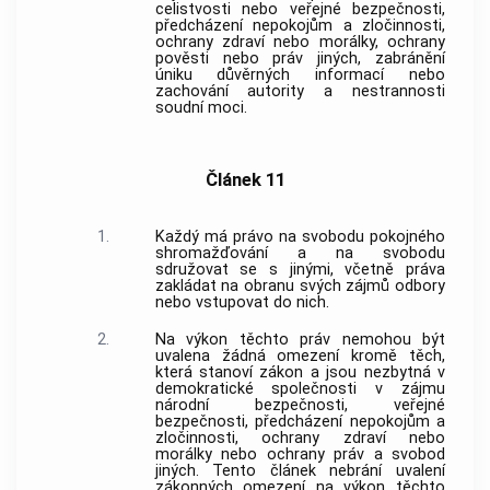
celistvosti nebo veřejné bezpečnosti,
předcházení nepokojům a zločinnosti,
ochrany zdraví nebo morálky, ochrany
pověsti nebo práv jiných, zabránění
úniku důvěrných informací nebo
zachování autority a nestrannosti
soudní moci.
Článek 11
1.
Každý má právo na svobodu pokojného
shromažďování a na svobodu
sdružovat se s jinými, včetně práva
zakládat na obranu svých zájmů odbory
nebo vstupovat do nich.
2.
Na výkon těchto práv nemohou být
uvalena žádná omezení kromě těch,
která stanoví zákon a jsou nezbytná v
demokratické společnosti v zájmu
národní bezpečnosti, veřejné
bezpečnosti, předcházení nepokojům a
zločinnosti, ochrany zdraví nebo
morálky nebo ochrany práv a svobod
jiných. Tento článek nebrání uvalení
zákonných omezení na výkon těchto