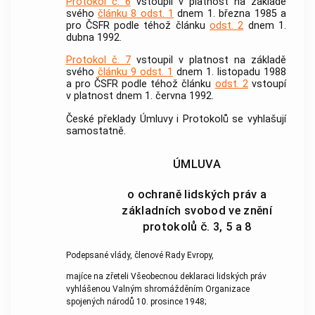
Protokol č. 6
vstoupil v platnost na základě
svého
článku 8 odst. 1
dnem 1. března 1985 a
pro ČSFR podle téhož článku
odst. 2
dnem 1.
dubna 1992.
Protokol č. 7
vstoupil v platnost na základě
svého
článku 9 odst. 1
dnem 1. listopadu 1988
a pro ČSFR podle téhož článku
odst. 2
vstoupí
v platnost dnem 1. června 1992.
České překlady Úmluvy i Protokolů se vyhlašují
samostatně.
ÚMLUVA
o ochraně lidských práv a
základních svobod ve znění
protokolů č. 3, 5 a 8
Podepsané vlády, členové Rady Evropy,
majíce na zřeteli Všeobecnou deklaraci lidských práv
vyhlášenou Valným shromážděním Organizace
spojených národů 10. prosince 1948;