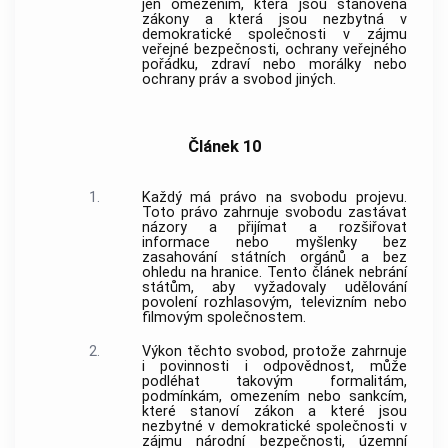
jen omezením, která jsou stanovena
zákony a která jsou nezbytná v
demokratické společnosti v zájmu
veřejné bezpečnosti, ochrany veřejného
pořádku, zdraví nebo morálky nebo
ochrany práv a svobod jiných.
Článek 10
1.
Každý má právo na svobodu projevu.
Toto právo zahrnuje svobodu zastávat
názory a přijímat a rozšiřovat
informace nebo myšlenky bez
zasahování státních orgánů a bez
ohledu na hranice. Tento článek nebrání
státům, aby vyžadovaly udělování
povolení rozhlasovým, televizním nebo
filmovým společnostem.
2.
Výkon těchto svobod, protože zahrnuje
i povinnosti i odpovědnost, může
podléhat takovým formalitám,
podmínkám, omezením nebo sankcím,
které stanoví zákon a které jsou
nezbytné v demokratické společnosti v
zájmu národní bezpečnosti, územní