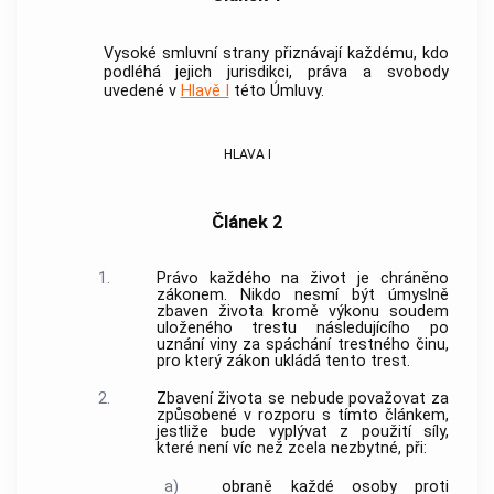
Vysoké smluvní strany přiznávají každému, kdo
podléhá jejich jurisdikci, práva a svobody
uvedené v
Hlavě I
této Úmluvy.
HLAVA I
Článek 2
1.
Právo každého na život je chráněno
zákonem. Nikdo nesmí být úmyslně
zbaven života kromě výkonu soudem
uloženého trestu následujícího po
uznání viny za spáchání
trestného činu
,
pro který zákon ukládá tento trest.
2.
Zbavení života se nebude považovat za
způsobené v rozporu s tímto článkem,
jestliže bude vyplývat z použití síly,
které není víc než zcela nezbytné, při:
a)
obraně každé osoby proti