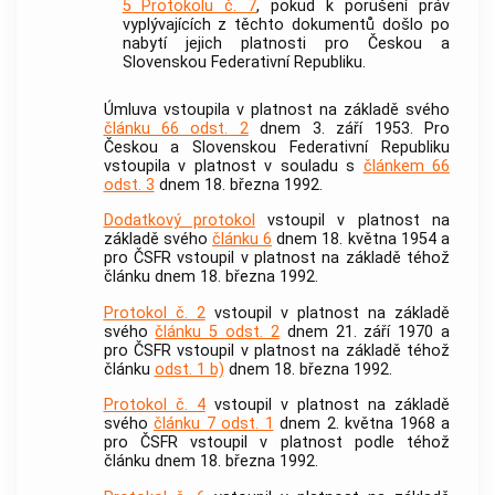
5 Protokolu č. 7
, pokud k porušení práv
vyplývajících z těchto dokumentů došlo po
nabytí jejich platnosti pro Českou a
Slovenskou Federativní Republiku.
Úmluva vstoupila v platnost na základě svého
článku 66 odst. 2
dnem 3. září 1953. Pro
Českou a Slovenskou Federativní Republiku
vstoupila v platnost v souladu s
článkem 66
odst. 3
dnem 18. března 1992.
Dodatkový protokol
vstoupil v platnost na
základě svého
článku 6
dnem 18. května 1954 a
pro ČSFR vstoupil v platnost na základě téhož
článku dnem 18. března 1992.
Protokol č. 2
vstoupil v platnost na základě
svého
článku 5 odst. 2
dnem 21. září 1970 a
pro ČSFR vstoupil v platnost na základě téhož
článku
odst. 1 b)
dnem 18. března 1992.
Protokol č. 4
vstoupil v platnost na základě
svého
článku 7 odst. 1
dnem 2. května 1968 a
pro ČSFR vstoupil v platnost podle téhož
článku dnem 18. března 1992.