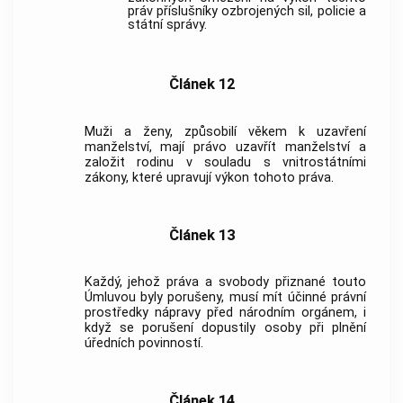
práv příslušníky ozbrojených sil,
policie
a
státní správy.
Článek 12
Muži a ženy, způsobilí věkem k uzavření
manželství, mají právo uzavřít manželství a
založit rodinu v souladu s vnitrostátními
zákony, které upravují výkon tohoto práva.
Článek 13
Každý, jehož práva a svobody přiznané touto
Úmluvou byly porušeny, musí mít účinné právní
prostředky nápravy před národním orgánem, i
když se porušení dopustily osoby při plnění
úředních povinností.
Článek 14