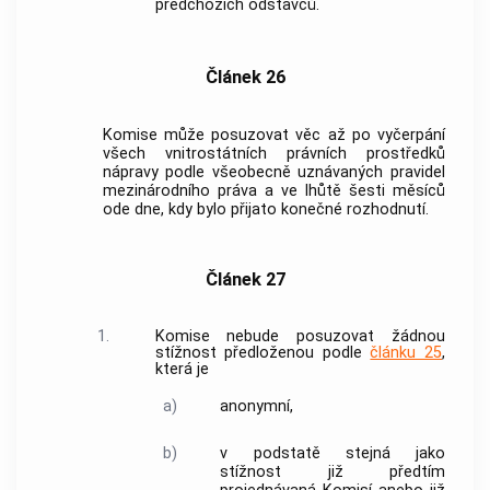
předchozích odstavců.
Článek 26
Komise může posuzovat věc až po vyčerpání
všech vnitrostátních právních prostředků
nápravy podle všeobecně uznávaných pravidel
mezinárodního práva a ve lhůtě šesti měsíců
ode dne, kdy bylo přijato konečné rozhodnutí.
Článek 27
1.
Komise nebude posuzovat žádnou
stížnost předloženou podle
článku 25
,
která je
a)
anonymní,
b)
v podstatě stejná jako
stížnost již předtím