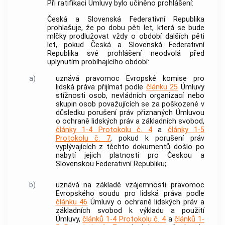
Při ratifikaci Úmluvy bylo učiněno prohlášení:
Česká a Slovenská Federativní Republika
prohlašuje, že po dobu pěti let, která se bude
mlčky prodlužovat vždy o období dalších pěti
let, pokud Česká a Slovenská Federativní
Republika své prohlášení neodvolá před
uplynutím probíhajícího období:
a)
uznává pravomoc Evropské komise pro
lidská práva přijímat podle
článku 25
Úmluvy
stížnosti osob, nevládních organizací nebo
skupin osob považujících se za poškozené v
důsledku porušení práv přiznaných Úmluvou
o ochraně lidských práv a základních svobod,
články 1-4 Protokolu č. 4
a
články 1-5
Protokolu č. 7
, pokud k porušení práv
vyplývajících z těchto dokumentů došlo po
nabytí jejich platnosti pro Českou a
Slovenskou Federativní Republiku;
b)
uznává na základě vzájemnosti pravomoc
Evropského soudu pro lidská práva podle
článku 46
Úmluvy o ochraně lidských práv a
základních svobod k výkladu a použití
Úmluvy,
článků 1-4 Protokolu č. 4
a
článků 1-