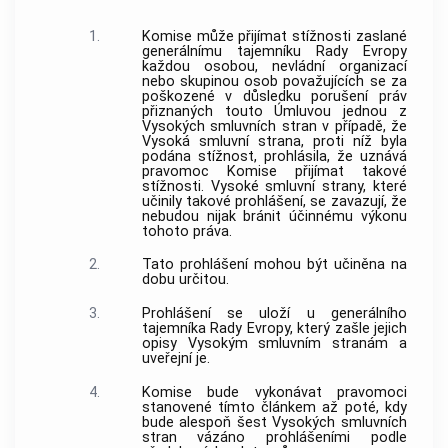
1.
Komise může přijímat stížnosti zaslané
generálnímu tajemníku Rady Evropy
každou osobou, nevládní organizací
nebo skupinou osob považujících se za
poškozené v důsledku porušení práv
přiznaných touto Úmluvou jednou z
Vysokých smluvních stran v případě, že
Vysoká smluvní strana, proti níž byla
podána stížnost, prohlásila, že uznává
pravomoc Komise přijímat takové
stížnosti. Vysoké smluvní strany, které
učinily takové prohlášení, se zavazují, že
nebudou nijak bránit účinnému výkonu
tohoto práva.
2.
Tato prohlášení mohou být učiněna na
dobu určitou.
3.
Prohlášení se uloží u generálního
tajemníka Rady Evropy, který zašle jejich
opisy Vysokým smluvním stranám a
uveřejní je.
4.
Komise bude vykonávat pravomoci
stanovené tímto článkem až poté, kdy
bude alespoň šest Vysokých smluvních
stran vázáno prohlášeními podle