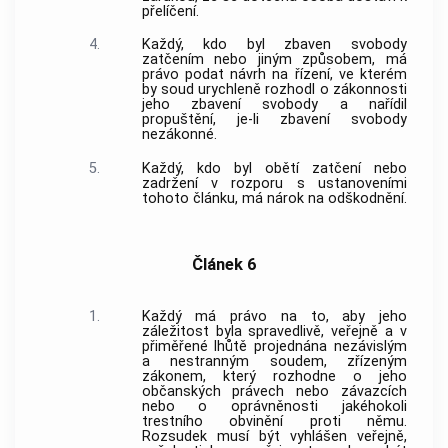
přelíčení.
4.
Každý, kdo byl zbaven svobody
zatčením nebo jiným způsobem, má
právo podat návrh na řízení, ve kterém
by soud urychleně rozhodl o zákonnosti
jeho zbavení svobody a nařídil
propuštění, je-li zbavení svobody
nezákonné.
5.
Každý, kdo byl obětí zatčení nebo
zadržení v rozporu s ustanoveními
tohoto článku, má nárok na odškodnění.
Článek 6
1.
Každý má právo na to, aby jeho
záležitost byla spravedlivě, veřejně a v
přiměřené lhůtě projednána nezávislým
a nestranným soudem, zřízeným
zákonem, který rozhodne o jeho
občanských právech nebo závazcích
nebo o oprávněnosti jakéhokoli
trestního obvinění proti němu.
Rozsudek musí být vyhlášen veřejně,