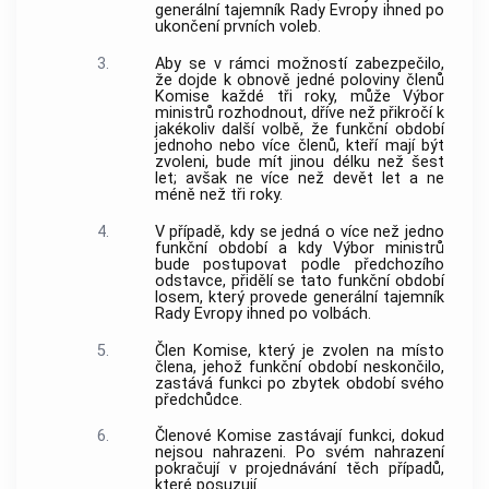
generální tajemník Rady Evropy ihned po
ukončení prvních voleb.
3.
Aby se v rámci možností zabezpečilo,
že dojde k obnově jedné poloviny členů
Komise každé tři roky, může Výbor
ministrů rozhodnout, dříve než přikročí k
jakékoliv další volbě, že funkční období
jednoho nebo více členů, kteří mají být
zvoleni, bude mít jinou délku než šest
let; avšak ne více než devět let a ne
méně než tři roky.
4.
V případě, kdy se jedná o více než jedno
funkční období a kdy Výbor ministrů
bude postupovat podle předchozího
odstavce, přidělí se tato funkční období
losem, který provede generální tajemník
Rady Evropy ihned po volbách.
5.
Člen Komise, který je zvolen na místo
člena, jehož funkční období neskončilo,
zastává funkci po zbytek období svého
předchůdce.
6.
Členové Komise zastávají funkci, dokud
nejsou nahrazeni. Po svém nahrazení
pokračují v projednávání těch případů,
které posuzují.