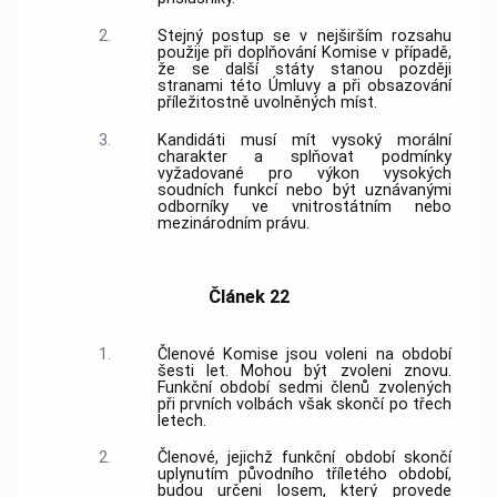
2.
Stejný postup se v nejširším rozsahu
použije při doplňování Komise v případě,
že se další státy stanou později
stranami této Úmluvy a při obsazování
příležitostně uvolněných míst.
3.
Kandidáti musí mít vysoký morální
charakter a splňovat podmínky
vyžadované pro výkon vysokých
soudních funkcí nebo být uznávanými
odborníky ve vnitrostátním nebo
mezinárodním právu.
Článek 22
1.
Členové Komise jsou voleni na období
šesti let. Mohou být zvoleni znovu.
Funkční období sedmi členů zvolených
při prvních volbách však skončí po třech
letech.
2.
Členové, jejichž funkční období skončí
uplynutím původního tříletého období,
budou určeni losem, který provede