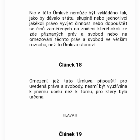
Nic v této Úmluvě nemůže být vykládáno tak,
jako by dávalo státu, skupině nebo jednotlivci
jakékoli právo vyvíjet činnost nebo dopouštět
se činů zaměřených na zničení kteréhokoli ze
zde přiznaných práv a svobod nebo na
omezování těchto práv a svobod ve větším
rozsahu, než to Úmluva stanoví.
Článek 18
Omezení, jež tato Úmluva připouští pro
uvedená práva a svobody, nesmí být využívána
k jinému účelu než k tomu, pro který byla
určena.
HLAVA II
Článek 19