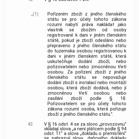
„(1)
Pořízením zboží z jiného členského
státu se pro účely tohoto zákona
rozumí nabytí práva nakládat jako
vlastník se zbožím od osoby
registrované k dani v jiném členském
státě, pokud je zboží odesláno nebo
přepraveno z jiného členského státu
do tuzemska osobou registrovanou k
dani v jiném členském státě, která
uskutečňuje dodání zboží, nebo
pořizovatelem nebo zmocněnou třetí
osobou. Za pořízení zboží z jiného
členského státu se nepovažuje
dodání zboží s instalací nebo montáží
osobou, která zboží dodává, nebo jí
zmocněnou třetí osobou nebo
zasílání zboží podle § 18.
Pořizovatelem se pro účely tohoto
zákona rozumí osoba, která pořizuje
zboží z jiného členského státu.“.
43.
V § 16 odst. 4 se za slovo „provozovnu“
vkládají slova „a není plátcem podle § 94
odst. 11“ a slova „dokladu o přemístění“
se nahrazují slovy „daňového dokladu