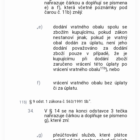
nahrazuje čárkou a doplňují se písmena
e) a f), která včetně poznámky pod
čarou č. 11b) znějí:
„e)
dodání vratného obalu spolu se
zbožím kupujícímu, pokud zákon
nestanoví jinak; pokud je vratný
obal dodán za úplatu, není jeho
dodání považováno za dodání
zboží pouze v případě, že je
kupujícímu při dodání zboží
zaručeno vrácení této úplaty po
11b
vrácení vratného obalu
), nebo
f)
vrácení vratného obalu bez úplaty
či za úplatu.
§ 9 odst. 1 zákona č. 563/1991 Sb.“.
11b)
34.
V § 14 se na konci odstavce 3 tečka
nahrazuje čárkou a doplňuje se písmeno
g), které zní:
„g)
přeúčtování služeb, které plátce