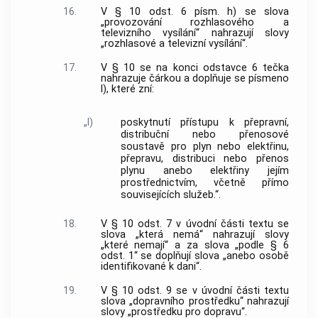
16.
V § 10 odst. 6 písm. h) se slova
„provozování rozhlasového a
televizního vysílání“ nahrazují slovy
„rozhlasové a televizní vysílání“.
17.
V § 10 se na konci odstavce 6 tečka
nahrazuje čárkou a doplňuje se písmeno
l), které zní:
„l)
poskytnutí přístupu k přepravní,
distribuční nebo přenosové
soustavě pro plyn nebo elektřinu,
přepravu, distribuci nebo přenos
plynu anebo elektřiny jejím
prostřednictvím, včetně přímo
souvisejících služeb.“.
18.
V § 10 odst. 7 v úvodní části textu se
slova „která nemá“ nahrazují slovy
„které nemají“ a za slova „podle § 6
odst. 1“ se doplňují slova „anebo osobě
identifikované k dani“.
19.
V § 10 odst. 9 se v úvodní části textu
slova „dopravního prostředku“ nahrazují
slovy „prostředku pro dopravu“.