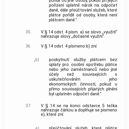
pořídil od jiné osoby, pokud při jejich
pořízení uplatnil nárok na odpočet
daně, dále přeúčtování služeb, které
plátce pořídil od osoby, která není
plátcem daně.“.
35.
V § 14 odst. 4 písm. a) se slovo „využití“
nahrazuje slovy „dočasné využití“.
36.
V § 14 odst. 4 písmeno b) zní:
„b)
poskytnutí služby plátcem bez
úplaty pro osobní spotřebu plátce
nebo jeho zaměstnanců nebo jiné
účely než souvisejících s
uskutečňováním jeho
ekonomických činností, pokud u
přímo souvisejících přijatých plnění
byl uplatněn odpočet daně.“.
37.
V § 14 se na konci odstavce 5 tečka
nahrazuje čárkou a doplňuje se písmeno
e), které zní:
„e)
přeúčtování služeb, které plátce