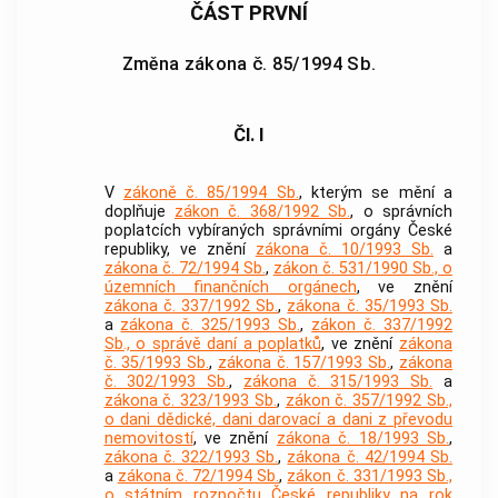
ČÁST PRVNÍ
Změna zákona č. 85/1994 Sb.
Čl. I
V
zákoně č. 85/1994 Sb.
, kterým se mění a
doplňuje
zákon č. 368/1992 Sb.
, o správních
poplatcích vybíraných správními orgány České
republiky, ve znění
zákona č. 10/1993 Sb.
a
zákona č. 72/1994 Sb.
,
zákon č. 531/1990 Sb., o
územních finančních orgánech
, ve znění
zákona č. 337/1992 Sb.
,
zákona č. 35/1993 Sb.
a
zákona č. 325/1993 Sb.
,
zákon č. 337/1992
Sb., o správě daní a poplatků
, ve znění
zákona
č. 35/1993 Sb.
,
zákona č. 157/1993 Sb.
,
zákona
č. 302/1993 Sb.
,
zákona č. 315/1993 Sb.
a
zákona č. 323/1993 Sb.
,
zákon č. 357/1992 Sb.,
o dani dědické, dani darovací a dani z převodu
nemovitostí
, ve znění
zákona č. 18/1993 Sb.
,
zákona č. 322/1993 Sb.
,
zákona č. 42/1994 Sb.
a
zákona č. 72/1994 Sb.
,
zákon č. 331/1993 Sb.,
o státním rozpočtu České republiky na rok