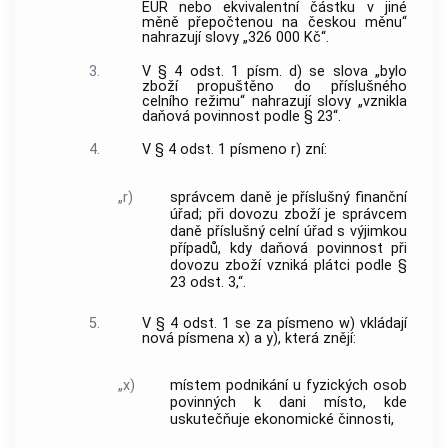
EUR nebo ekvivalentní částku v jiné
měně přepočtenou na českou měnu“
nahrazují slovy „326 000 Kč“.
3.
V § 4 odst. 1 písm. d) se slova „bylo
zboží propuštěno do příslušného
celního režimu“ nahrazují slovy „vznikla
daňová povinnost podle § 23“.
4.
V § 4 odst. 1 písmeno r) zní:
„r)
správcem daně je příslušný finanční
úřad; při dovozu zboží je správcem
daně příslušný celní úřad s výjimkou
případů, kdy daňová povinnost při
dovozu zboží vzniká plátci podle §
23 odst. 3,“.
5.
V § 4 odst. 1 se za písmeno w) vkládají
nová písmena x) a y), která znějí:
„x)
místem podnikání u fyzických osob
povinných k dani místo, kde
uskutečňuje ekonomické činnosti,