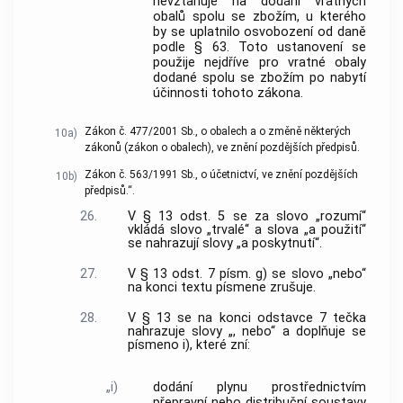
nevztahuje na dodání vratných
obalů spolu se zbožím, u kterého
by se uplatnilo osvobození od daně
podle § 63. Toto ustanovení se
použije nejdříve pro vratné obaly
dodané spolu se zbožím po nabytí
účinnosti tohoto zákona.
Zákon č. 477/2001 Sb., o obalech a o změně některých
10a)
zákonů (zákon o obalech), ve znění pozdějších předpisů.
Zákon č. 563/1991 Sb., o účetnictví, ve znění pozdějších
10b)
předpisů.“.
26.
V § 13 odst. 5 se za slovo „rozumí“
vkládá slovo „trvalé“ a slova „a použití“
se nahrazují slovy „a poskytnutí“.
27.
V § 13 odst. 7 písm. g) se slovo „nebo“
na konci textu písmene zrušuje.
28.
V § 13 se na konci odstavce 7 tečka
nahrazuje slovy „, nebo“ a doplňuje se
písmeno i), které zní:
„i)
dodání plynu prostřednictvím
přepravní nebo distribuční soustavy