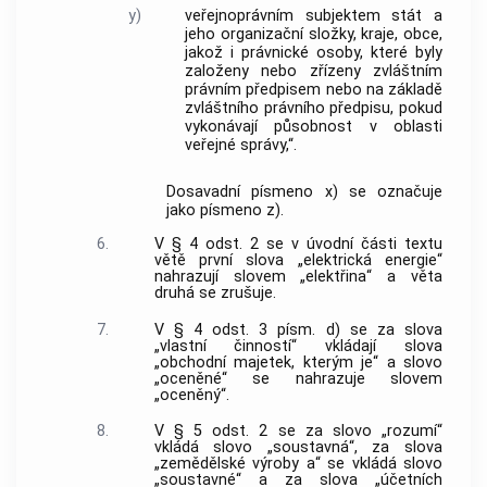
y)
veřejnoprávním subjektem stát a
jeho organizační složky, kraje, obce,
jakož i právnické osoby, které byly
založeny nebo zřízeny zvláštním
právním předpisem nebo na základě
zvláštního právního předpisu, pokud
vykonávají působnost v oblasti
veřejné správy,“.
Dosavadní písmeno x) se označuje
jako písmeno z).
6.
V § 4 odst. 2 se v úvodní části textu
větě první slova „elektrická energie“
nahrazují slovem „elektřina“ a věta
druhá se zrušuje.
7.
V § 4 odst. 3 písm. d) se za slova
„vlastní činností“ vkládají slova
„obchodní majetek, kterým je“ a slovo
„oceněné“ se nahrazuje slovem
„oceněný“.
8.
V § 5 odst. 2 se za slovo „rozumí“
vkládá slovo „soustavná“, za slova
„zemědělské výroby a“ se vkládá slovo
„soustavné“ a za slova „účetních