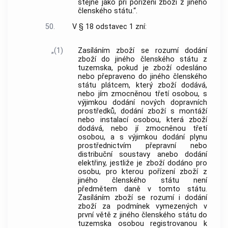
stejně jako při pořízení zboží z jiného
členského státu.“.
50.
V § 18 odstavec 1 zní:
„(1)
Zasíláním zboží se rozumí dodání
zboží do jiného členského státu z
tuzemska, pokud je zboží odesláno
nebo přepraveno do jiného členského
státu plátcem, který zboží dodává,
nebo jím zmocněnou třetí osobou, s
výjimkou dodání nových dopravních
prostředků, dodání zboží s montáží
nebo instalací osobou, která zboží
dodává, nebo jí zmocněnou třetí
osobou, a s výjimkou dodání plynu
prostřednictvím přepravní nebo
distribuční soustavy anebo dodání
elektřiny, jestliže je zboží dodáno pro
osobu, pro kterou pořízení zboží z
jiného členského státu není
předmětem daně v tomto státu.
Zasíláním zboží se rozumí i dodání
zboží za podmínek vymezených v
první větě z jiného členského státu do
tuzemska osobou registrovanou k