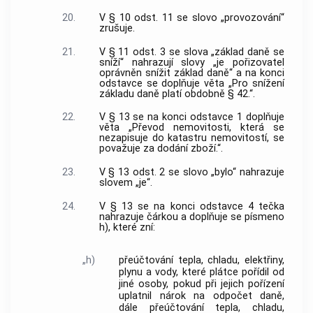
20.
V § 10 odst. 11 se slovo „provozování“
zrušuje.
21.
V § 11 odst. 3 se slova „základ daně se
sníží“ nahrazují slovy „je pořizovatel
oprávněn snížit základ daně“ a na konci
odstavce se doplňuje věta „Pro snížení
základu daně platí obdobně § 42.“.
22.
V § 13 se na konci odstavce 1 doplňuje
věta „Převod nemovitosti, která se
nezapisuje do katastru nemovitostí, se
považuje za dodání zboží.“.
23.
V § 13 odst. 2 se slovo „bylo“ nahrazuje
slovem „je“.
24.
V § 13 se na konci odstavce 4 tečka
nahrazuje čárkou a doplňuje se písmeno
h), které zní:
„h)
přeúčtování tepla, chladu, elektřiny,
plynu a vody, které plátce pořídil od
jiné osoby, pokud při jejich pořízení
uplatnil nárok na odpočet daně,
dále přeúčtování tepla, chladu,