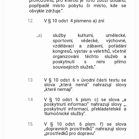
provozovnu, pro kterou je toto zboží dodáno,
popřípadě místo pobytu či místo, kde se
obvykle zdržuje.“.
12.
V § 10 odst. 4 písmeno a) zní:
„a)
služby kulturní, umělecké,
sportovní, vědecké, výchovné,
vzdělávací a zábavní, pořádání
kongresů, výstav a veletrhů, včetně
organizování těchto služeb a
poskytnutí s nimi přímo
souvisejících služeb,“.
13.
V § 10 odst. 6 v úvodní části textu se
slova „která nemá“ nahrazují slovy
„které nemají“.
14.
V § 10 odst. 6 písm. c) se slova „a
poskytnutí informací“ nahrazují slovy „,
poskytnutí informací, překladatelské a
tlumočnické služby“.
15.
V § 10 odst. 6 písm. f) se slova
„dopravních prostředků“ nahrazují slovy
„prostředků pro dopravu“.