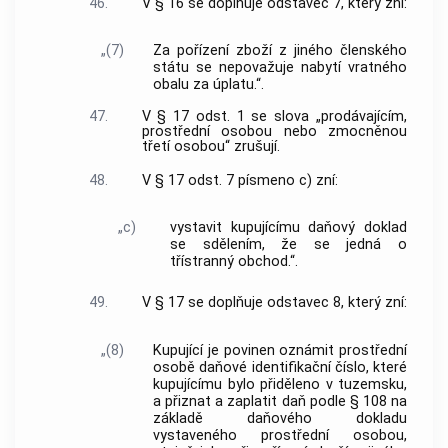
46.
V § 16 se doplňuje odstavec 7, který zní:
„(7)
Za pořízení zboží z jiného členského
státu se nepovažuje nabytí vratného
obalu za úplatu.“.
47.
V § 17 odst. 1 se slova „prodávajícím,
prostřední osobou nebo zmocněnou
třetí osobou“ zrušují.
48.
V § 17 odst. 7 písmeno c) zní:
„c)
vystavit kupujícímu daňový doklad
se sdělením, že se jedná o
třístranný obchod.“.
49.
V § 17 se doplňuje odstavec 8, který zní:
„(8)
Kupující je povinen oznámit prostřední
osobě daňové identifikační číslo, které
kupujícímu bylo přiděleno v tuzemsku,
a přiznat a zaplatit daň podle § 108 na
základě daňového dokladu
vystaveného prostřední osobou,