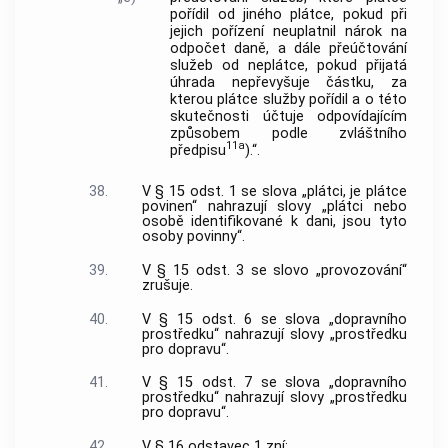
pořídil od jiného plátce, pokud při
jejich pořízení neuplatnil nárok na
odpočet daně, a dále přeúčtování
služeb od neplátce, pokud přijatá
úhrada nepřevyšuje částku, za
kterou plátce služby pořídil a o této
skutečnosti účtuje odpovídajícím
způsobem podle zvláštního
11a
předpisu
).“.
38.
V § 15 odst. 1 se slova „plátci, je plátce
povinen“ nahrazují slovy „plátci nebo
osobě identifikované k dani, jsou tyto
osoby povinny“.
39.
V § 15 odst. 3 se slovo „provozování“
zrušuje.
40.
V § 15 odst. 6 se slova „dopravního
prostředku“ nahrazují slovy „prostředku
pro dopravu“.
41.
V § 15 odst. 7 se slova „dopravního
prostředku“ nahrazují slovy „prostředku
pro dopravu“.
42.
V § 16 odstavec 1 zní: