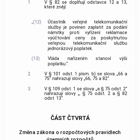
1.
V § 82 se doplňují odstavce 12 a 13,
které znějí:
„(12)
Účastník veřejné telekomunikační
služby je povinen zaplatit za podání
námitky proti vyřízení reklamace
vyúčtování ceny za poskytnutou
veřejnou telekomunikační službu
jednorázový poplatek.
(13)
Vláda nařízením stanoví výši
poplatku.“.
2.
V § 101 odst. 1 písm. b) se slova „66 a
75“ nahrazují slovy „66, 75 a 82“.
3.
V § 109 odst. 1 se slova „a § 75 odst. 2“
nahrazují slovy „, § 75 odst. 2 a § 82
odst. 13“.
ČÁST ČTVRTÁ
Změna zákona o rozpočtových pravidlech
územních rozpočtů