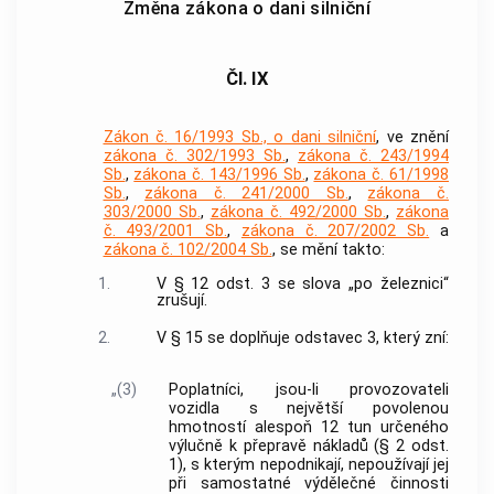
Změna zákona o dani silniční
Čl. IX
Zákon č. 16/1993 Sb., o dani silniční
, ve znění
zákona č. 302/1993 Sb.
,
zákona č. 243/1994
Sb.
,
zákona č. 143/1996 Sb.
,
zákona č. 61/1998
Sb.
,
zákona č. 241/2000 Sb.
,
zákona č.
303/2000 Sb.
,
zákona č. 492/2000 Sb.
,
zákona
č. 493/2001 Sb.
,
zákona č. 207/2002 Sb.
a
zákona č. 102/2004 Sb.
, se mění takto:
1.
V § 12 odst. 3 se slova „po železnici“
zrušují.
2.
V § 15 se doplňuje odstavec 3, který zní:
„(3)
Poplatníci, jsou-li provozovateli
vozidla s největší povolenou
hmotností alespoň 12 tun určeného
výlučně k přepravě nákladů (§ 2 odst.
1), s kterým nepodnikají, nepoužívají jej
při samostatné výdělečné činnosti