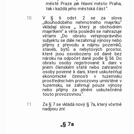
městě Praze jak hlavní město Praha,
tak i každá jeho městská část.“.
10.
V § 6 odst. 2 se za slova
„dlouhodobého nehmotného majetku“
vkládají slova „, který je obchodním
majetkem“ a věta poslední se nahrazuje
větami „Do obratu veřejnoprávního
subjektu se dále nezahrnují výnosy nebo
příjmy z převodu a nájmu pozemků,
staveb, bytů a nebytových prostor,
které jsou osvobozeny od daně bez
nároku na odpočet daně podle § 56. Do
obratu osoby registrované k dani v
jiném členském státě nebo zahraniční
osoby povinné k dani, které uskutečňují
ekonomické činnosti v tuzemsku
prostřednictvím provozovny umístěné v
tuzemsku, se zahrnují pouze výnosy
nebo příjmy za plnění uskutečněná
touto provozovnou.“.
11.
Za § 7 se vkládá nový § 7a, který včetně
nadpisu zní:
„§ 7a