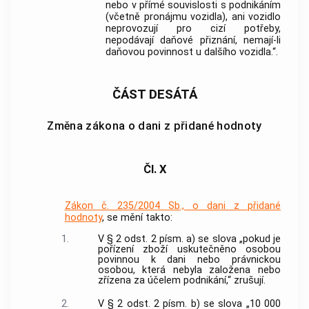
nebo v přímé souvislosti s podnikáním
(včetně pronájmu vozidla), ani vozidlo
neprovozují pro cizí potřeby,
nepodávají daňové přiznání, nemají-li
daňovou povinnost u dalšího vozidla.“.
ČÁST DESÁTÁ
Změna zákona o dani z přidané hodnoty
Čl. X
Zákon č. 235/2004 Sb., o dani z přidané
hodnoty
, se mění takto:
1.
V § 2 odst. 2 písm. a) se slova „pokud je
pořízení zboží uskutečněno osobou
povinnou k dani nebo právnickou
osobou, která nebyla založena nebo
zřízena za účelem podnikání,“ zrušují.
2.
V § 2 odst. 2 písm. b) se slova „10 000