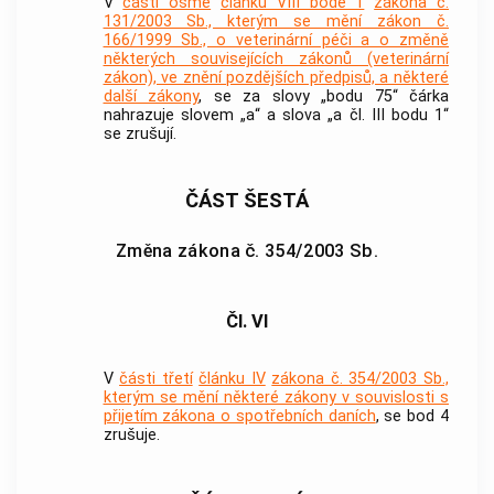
V
části osmé
článku VIII bodě 1
zákona č.
131/2003 Sb., kterým se mění zákon č.
166/1999 Sb., o veterinární péči a o změně
některých souvisejících zákonů (veterinární
zákon), ve znění pozdějších předpisů, a některé
další zákony
, se za slovy „bodu 75“ čárka
nahrazuje slovem „a“ a slova „a čl. III bodu 1“
se zrušují.
ČÁST ŠESTÁ
Změna zákona č. 354/2003 Sb.
Čl. VI
V
části třetí
článku IV
zákona č. 354/2003 Sb.,
kterým se mění některé zákony v souvislosti s
přijetím zákona o spotřebních daních
, se bod 4
zrušuje.