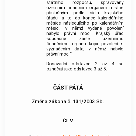
státního rozpočtu, spravovaný
územním finančním orgánem místně
příslušným podle sídla krajského
úřadu, a to do konce kalendářního
měsíce následujícího po kalendářním
měsíci, v němž vydané povolení
nabylo právní moci. Krajský úřad
současně zašle územnímu
finančnímu orgánu kopii povolení s
vyznačením data, v němž nabylo
právní moci.“.
Dosavadní odstavce 2 až 4 se
označují jako odstavce 3 až 5.
ČÁST PÁTÁ
Změna zákona č. 131/2003 Sb.
Čl. V