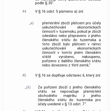
podle § 35“.
44.
V § 16 odst. 5 písmeno a) zní:
„a)
přemístění zboží plátcem pro účely
uskutečňování ekonomických
činností v tuzemsku, pokud je zboží
odesláno nebo přepraveno z jiného
členského státu do tuzemska a
toto zboží bylo plátcem v rámci
uskutečňování ekonomických
činností v tomto jiném členském
státě vyrobeno, nakoupeno,
pořízeno z dalšího členského státu
nebo dovezeno z třetí země,“.
45.
V § 16 se doplňuje odstavec 6, který zní:
„(6)
Za pořízení zboží z jiného členského
státu se nepovažuje přemístění
obchodního majetku z jiného
členského státu do tuzemska pro
účely uvedené v § 13 odst. 7.“.