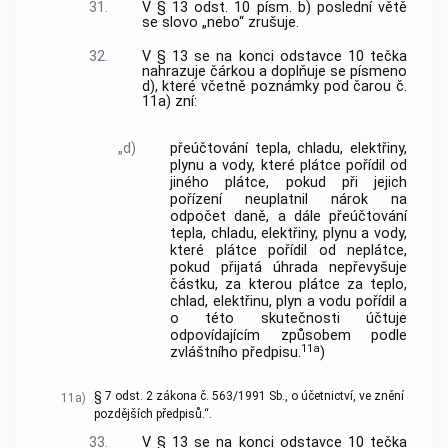
31.
V § 13 odst. 10 písm. b) poslední větě
se slovo „nebo“ zrušuje.
32.
V § 13 se na konci odstavce 10 tečka
nahrazuje čárkou a doplňuje se písmeno
d), které včetně poznámky pod čarou č.
11a) zní:
„d)
přeúčtování tepla, chladu, elektřiny,
plynu a vody, které plátce pořídil od
jiného plátce, pokud při jejich
pořízení neuplatnil nárok na
odpočet daně, a dále přeúčtování
tepla, chladu, elektřiny, plynu a vody,
které plátce pořídil od neplátce,
pokud přijatá úhrada nepřevyšuje
částku, za kterou plátce za teplo,
chlad, elektřinu, plyn a vodu pořídil a
o této skutečnosti účtuje
odpovídajícím způsobem podle
11a
zvláštního předpisu.
)
§ 7 odst. 2 zákona č. 563/1991 Sb., o účetnictví, ve znění
11a)
pozdějších předpisů.“.
33.
V § 13 se na konci odstavce 10 tečka