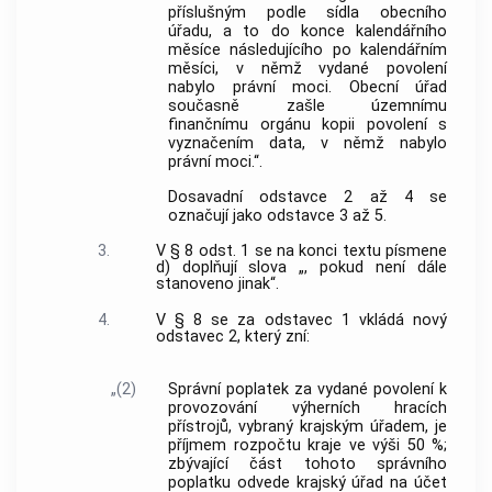
příslušným podle sídla obecního
úřadu, a to do konce kalendářního
měsíce následujícího po kalendářním
měsíci, v němž vydané povolení
nabylo právní moci. Obecní úřad
současně zašle územnímu
finančnímu orgánu kopii povolení s
vyznačením data, v němž nabylo
právní moci.“.
Dosavadní odstavce 2 až 4 se
označují jako odstavce 3 až 5.
3.
V § 8 odst. 1 se na konci textu písmene
d) doplňují slova „, pokud není dále
stanoveno jinak“.
4.
V § 8 se za odstavec 1 vkládá nový
odstavec 2, který zní:
„(2)
Správní poplatek za vydané povolení k
provozování výherních hracích
přístrojů, vybraný krajským úřadem, je
příjmem rozpočtu kraje ve výši 50 %;
zbývající část tohoto správního
poplatku odvede krajský úřad na účet