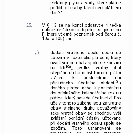
elektřiny, plynu a vody, které plátce
pořídil od osoby, která není plátcem
daně.“.
25.
V § 13 se na konci odstavce 4 tečka
nahrazuje čárkou a doplňuje se písmeno
i), které včetně poznámek pod čarou č.
10a) a 10b) zní:
„i)
dodání vratného obalu spolu se
zbožím v tuzemsku plátcem, který
uvádí vratné obaly spolu se zbožím
10a
na trh
), jestliže vratný obal
stejného druhu nebyl tomuto plátci
vrácen k poslednímu dni
10b
příslušného účetního období
)
daného plátce nebo k poslednímu
dni příslušného kalendářního roku u
plátce, který nevede účetnictví. Pro
účely tohoto zákona jsou za vratné
obaly stejného druhu považovány
také vratné obaly se shodnou výší
zvláštní peněžní částky účtované
při dodání vratného obalu spolu se
zbožím. Toto ustanovení se