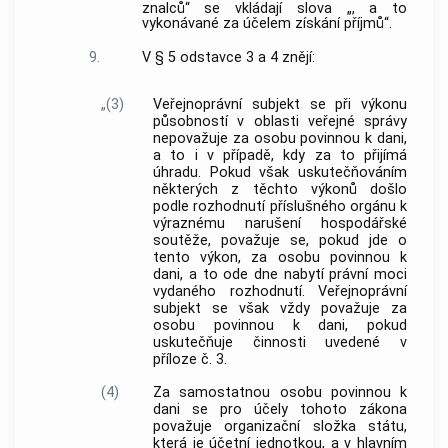
znalců“ se vkládají slova „, a to
vykonávané za účelem získání příjmů“.
9.
V § 5 odstavce 3 a 4 znějí:
„(3)
Veřejnoprávní subjekt se při výkonu
působností v oblasti veřejné správy
nepovažuje za osobu povinnou k dani,
a to i v případě, kdy za to přijímá
úhradu. Pokud však uskutečňováním
některých z těchto výkonů došlo
podle rozhodnutí příslušného orgánu k
výraznému narušení hospodářské
soutěže, považuje se, pokud jde o
tento výkon, za osobu povinnou k
dani, a to ode dne nabytí právní moci
vydaného rozhodnutí. Veřejnoprávní
subjekt se však vždy považuje za
osobu povinnou k dani, pokud
uskutečňuje činnosti uvedené v
příloze č. 3.
(4)
Za samostatnou osobu povinnou k
dani se pro účely tohoto zákona
považuje organizační složka státu,
která je účetní jednotkou, a v hlavním