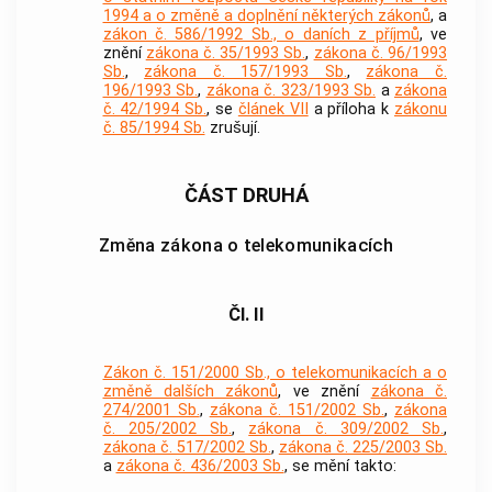
1994 a o změně a doplnění některých zákonů
, a
zákon č. 586/1992 Sb., o daních z příjmů
, ve
znění
zákona č. 35/1993 Sb.
,
zákona č. 96/1993
Sb.
,
zákona č. 157/1993 Sb.
,
zákona č.
196/1993 Sb.
,
zákona č. 323/1993 Sb.
a
zákona
č. 42/1994 Sb.
, se
článek VII
a příloha k
zákonu
č. 85/1994 Sb.
zrušují.
ČÁST DRUHÁ
Změna zákona o telekomunikacích
Čl. II
Zákon č. 151/2000 Sb., o telekomunikacích a o
změně dalších zákonů
, ve znění
zákona č.
274/2001 Sb.
,
zákona č. 151/2002 Sb.
,
zákona
č. 205/2002 Sb.
,
zákona č. 309/2002 Sb.
,
zákona č. 517/2002 Sb.
,
zákona č. 225/2003 Sb.
a
zákona č. 436/2003 Sb.
, se mění takto: