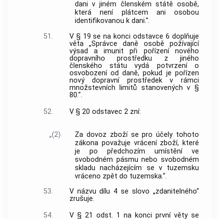
dani v jiném členském státě osobě,
která není plátcem ani osobou
identifikovanou k dani.“.
51.
V § 19 se na konci odstavce 6 doplňuje
věta „Správce daně osobě požívající
výsad a imunit při pořízení nového
dopravního prostředku z jiného
členského státu vydá potvrzení o
osvobození od daně, pokud je pořízen
nový dopravní prostředek v rámci
množstevních limitů stanovených v §
80.“.
52.
V § 20 odstavec 2 zní:
„(2)
Za dovoz zboží se pro účely tohoto
zákona považuje vrácení zboží, které
je po předchozím umístění ve
svobodném pásmu nebo svobodném
skladu nacházejícím se v tuzemsku
vráceno zpět do tuzemska.“.
53.
V názvu dílu 4 se slovo „zdanitelného“
zrušuje.
54.
V § 21 odst. 1 na konci první věty se