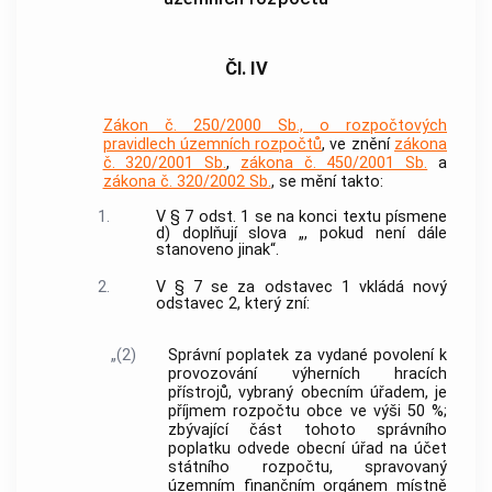
Čl. IV
Zákon č. 250/2000 Sb., o rozpočtových
pravidlech územních rozpočtů
, ve znění
zákona
č. 320/2001 Sb.
,
zákona č. 450/2001 Sb.
a
zákona č. 320/2002 Sb.
, se mění takto:
1.
V § 7 odst. 1 se na konci textu písmene
d) doplňují slova „, pokud není dále
stanoveno jinak“.
2.
V § 7 se za odstavec 1 vkládá nový
odstavec 2, který zní:
„(2)
Správní poplatek za vydané povolení k
provozování výherních hracích
přístrojů, vybraný obecním úřadem, je
příjmem rozpočtu obce ve výši 50 %;
zbývající část tohoto správního
poplatku odvede obecní úřad na účet
státního rozpočtu, spravovaný
územním finančním orgánem místně