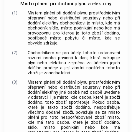
Místo plnění při dodání plynu a elektřiny
(1)
Místem plnění při dodání plynu prostřednictvím
přepravní nebo distribuční soustavy nebo při
dodání elektřiny obchodníkovi je místo, kde má
obchodník sídlo, místo podnikání nebo kde má
provozovnu, pro kterou je toto zboží dodáno,
popřípadě místo pobytu či místo, kde se
obvykle zdržuje.
(2)
Obchodníkem se pro účely tohoto ustanovení
rozumí osoba povinná k dani, která nakupuje
plyn nebo elektřinu zejména za účelem jejich
dalšího prodeje a její vlastní spotřeba tohoto
zboží je zanedbatelná.
(3)
Místem plnění při dodání plynu prostřednictvím
přepravní nebo distribuční soustavy nebo při
dodání elektřiny jiné osobě než osobě uvedené
v odstavci 1 je místo, kde osoba, které je zboží
dodáno, toto zboží spotřebuje. Pokud osoba,
které je takto zboží dodáno, nespotřebuje
všechno dodané zboží, považuje se za místo
plnění pro toto nespotřebované zboží místo,
kde má tato osoba, které je zboží dodáno,
sídlo, místo podnikání nebo kde má