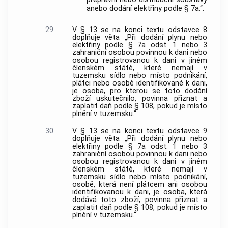
anebo dodání elektřiny podle § 7a.“.
29.
V § 13 se na konci textu odstavce 8
doplňuje věta „Při dodání plynu nebo
elektřiny podle § 7a odst. 1 nebo 3
zahraniční osobou povinnou k dani nebo
osobou registrovanou k dani v jiném
členském státě, které nemají v
tuzemsku sídlo nebo místo podnikání,
plátci nebo osobě identifikované k dani,
je osoba, pro kterou se toto dodání
zboží uskutečnilo, povinna přiznat a
zaplatit daň podle § 108, pokud je místo
plnění v tuzemsku.“.
30.
V § 13 se na konci textu odstavce 9
doplňuje věta „Při dodání plynu nebo
elektřiny podle § 7a odst. 1 nebo 3
zahraniční osobou povinnou k dani nebo
osobou registrovanou k dani v jiném
členském státě, které nemají v
tuzemsku sídlo nebo místo podnikání,
osobě, která není plátcem ani osobou
identifikovanou k dani, je osoba, která
dodává toto zboží, povinna přiznat a
zaplatit daň podle § 108, pokud je místo
plnění v tuzemsku.“.