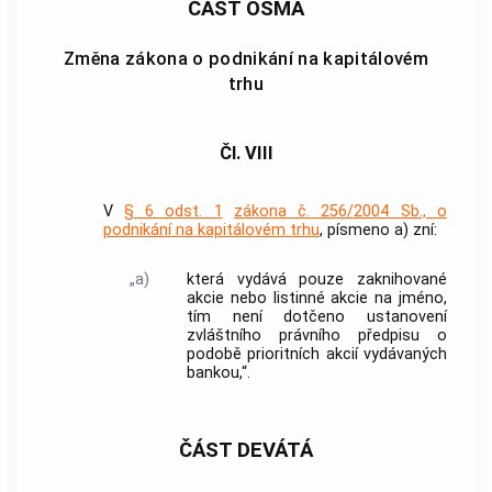
ČÁST OSMÁ
Změna zákona o podnikání na kapitálovém
trhu
Čl. VIII
V
§ 6 odst. 1
zákona č. 256/2004 Sb., o
podnikání na kapitálovém trhu
, písmeno a) zní:
„a)
která vydává pouze zaknihované
akcie nebo listinné akcie na jméno,
tím není dotčeno ustanovení
zvláštního právního předpisu o
podobě prioritních akcií vydávaných
bankou,“.
ČÁST DEVÁTÁ