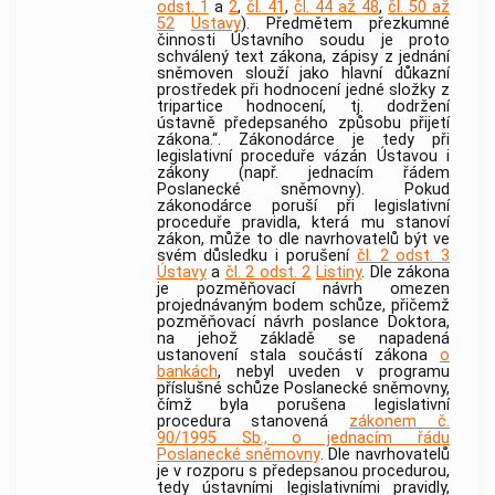
odst. 1
a
2
,
čl. 41
,
čl. 44 až 48
,
čl. 50 až
52
Ústavy
). Předmětem přezkumné
činnosti
Ústavního soudu
je proto
schválený text zákona, zápisy z jednání
sněmoven slouží jako hlavní důkazní
prostředek při hodnocení jedné složky z
tripartice hodnocení, tj. dodržení
ústavně předepsaného způsobu přijetí
zákona.“. Zákonodárce je tedy při
legislativní proceduře vázán Ústavou i
zákony (např. jednacím řádem
Poslanecké sněmovny). Pokud
zákonodárce poruší při legislativní
proceduře pravidla, která mu stanoví
zákon, může to dle navrhovatelů být ve
svém důsledku i porušení
čl. 2 odst. 3
Ústavy
a
čl. 2 odst. 2
Listiny
. Dle zákona
je pozměňovací návrh omezen
projednávaným bodem schůze, přičemž
pozměňovací návrh poslance Doktora,
na jehož základě se napadená
ustanovení stala součástí zákona
o
bankách
, nebyl uveden v programu
příslušné schůze Poslanecké sněmovny,
čímž byla porušena legislativní
procedura stanovená
zákonem č.
90/1995 Sb., o jednacím řádu
Poslanecké sněmovny
. Dle navrhovatelů
je v rozporu s předepsanou procedurou,
tedy ústavními legislativními pravidly,