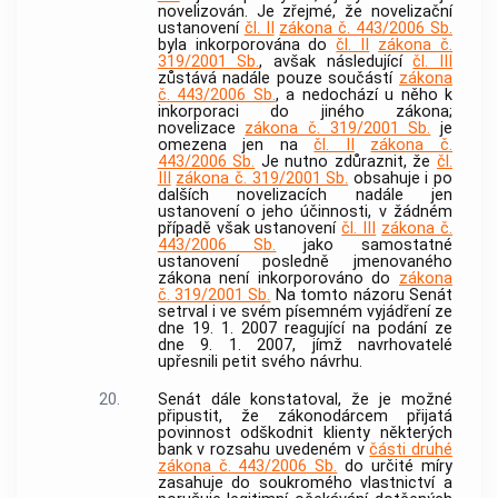
novelizován. Je zřejmé, že novelizační
ustanovení
čl. II
zákona č. 443/2006 Sb.
byla inkorporována do
čl. II
zákona č.
319/2001 Sb.
, avšak následující
čl. III
zůstává nadále pouze součástí
zákona
č. 443/2006 Sb.
, a nedochází u něho k
inkorporaci do jiného zákona;
novelizace
zákona č. 319/2001 Sb.
je
omezena jen na
čl. II
zákona č.
443/2006 Sb.
Je nutno zdůraznit, že
čl.
III
zákona č. 319/2001 Sb.
obsahuje i po
dalších novelizacích nadále jen
ustanovení o jeho účinnosti, v žádném
případě však ustanovení
čl. III
zákona č.
443/2006 Sb.
jako samostatné
ustanovení posledně jmenovaného
zákona není inkorporováno do
zákona
č. 319/2001 Sb.
Na tomto názoru Senát
setrval i ve svém písemném vyjádření ze
dne 19. 1. 2007 reagující na podání ze
dne 9. 1. 2007, jímž navrhovatelé
upřesnili petit svého návrhu.
20.
Senát dále konstatoval, že je možné
připustit, že zákonodárcem přijatá
povinnost odškodnit klienty některých
bank
v rozsahu uvedeném v
části druhé
zákona č. 443/2006 Sb.
do určité míry
zasahuje do soukromého vlastnictví a