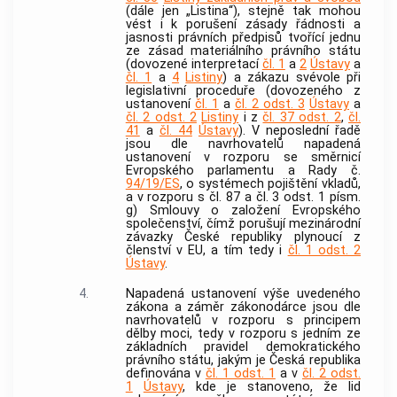
(dále jen „Listina“), stejně tak mohou
vést i k porušení zásady řádnosti a
jasnosti právních předpisů tvořící jednu
ze zásad materiálního právního státu
(dovozené interpretací
čl. 1
a
2
Ústavy
a
čl. 1
a
4
Listiny
) a zákazu svévole při
legislativní proceduře (dovozeného z
ustanovení
čl. 1
a
čl. 2 odst. 3
Ústavy
a
čl. 2 odst. 2
Listiny
i z
čl. 37 odst. 2
,
čl.
41
a
čl. 44
Ústavy
). V neposlední řadě
jsou dle navrhovatelů napadená
ustanovení v rozporu se směrnicí
Evropského parlamentu a Rady č.
94/19/ES
, o systémech pojištění vkladů,
a v rozporu s čl. 87 a čl. 3 odst. 1 písm.
g) Smlouvy o založení Evropského
společenství, čímž porušují mezinárodní
závazky České republiky plynoucí z
členství v EU, a tím tedy i
čl. 1 odst. 2
Ústavy
.
4.
Napadená ustanovení výše uvedeného
zákona a záměr zákonodárce jsou dle
navrhovatelů v rozporu s principem
dělby moci, tedy v rozporu s jedním ze
základních pravidel demokratického
právního státu, jakým je Česká republika
definována v
čl. 1 odst. 1
a v
čl. 2 odst.
1
Ústavy
, kde je stanoveno, že lid