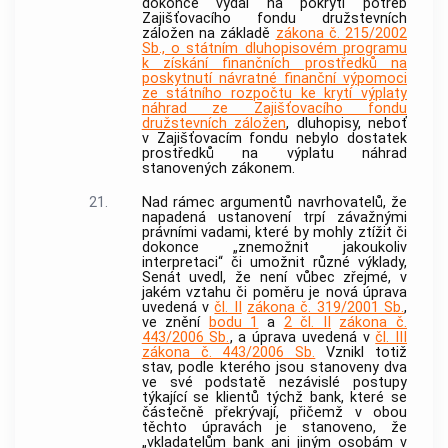
dokonce vydal na pokrytí potřeb
Zajišťovacího fondu družstevních
záložen na základě
zákona č. 215/2002
Sb., o státním dluhopisovém programu
k získání finančních prostředků na
poskytnutí návratné finanční výpomoci
ze státního rozpočtu ke krytí výplaty
náhrad ze Zajišťovacího fondu
družstevních záložen
, dluhopisy, neboť
v Zajišťovacím fondu nebylo dostatek
prostředků na výplatu náhrad
stanovených zákonem.
21.
Nad rámec argumentů navrhovatelů, že
napadená ustanovení trpí závažnými
právními vadami, které by mohly ztížit či
dokonce „znemožnit jakoukoliv
interpretaci“ či umožnit různé výklady,
Senát uvedl, že není vůbec zřejmé, v
jakém vztahu či poměru je nová úprava
uvedená v
čl. II
zákona č. 319/2001 Sb.
,
ve znění
bodu 1
a
2 čl. II
zákona č.
443/2006 Sb.
, a úprava uvedená v
čl. III
zákona č. 443/2006 Sb.
Vznikl totiž
stav, podle kterého jsou stanoveny dva
ve své podstatě nezávislé postupy
týkající se klientů týchž
bank
, které se
částečně překrývají, přičemž v obou
těchto úpravách je stanoveno, že
„vkladatelům
bank
ani jiným osobám v