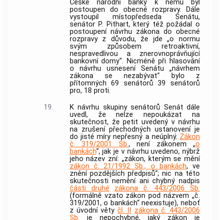
České národní
banky
k němu byl
postoupen do obecné rozpravy. Dále
vystoupil místopředseda Senátu,
senátor P. Pithart, který též požádal o
postoupení návrhu zákona do obecné
rozpravy z důvodu, že jde „o normu
svým způsobem retroaktivní,
nespravedlivou a znerovnoprávňující
bankovní domy“. Nicméně při hlasování
o návrhu usnesení Senátu „návrhem
zákona se nezabývat“ bylo z
přítomných 69 senátorů 39 senátorů
pro, 18 proti.
19.
K návrhu skupiny senátorů Senát dále
uvedl, že nelze nepoukázat na
skutečnost, že petit uvedený v návrhu
na zrušení přechodných ustanovení je
do jisté míry nepřesný a neúplný.
Zákon
č. 319/2001 Sb.
, není zákonem „
o
bankách
“, jak je v návrhu uvedeno, nýbrž
jeho název zní: „zákon, kterým se mění
zákon č. 21/1992 Sb., o bankách
, ve
znění pozdějších předpisů“; nic na této
skutečnosti nemění ani chybný nadpis
části druhé
zákona č. 443/2006 Sb.
(formálně vzato zákon pod názvem „č.
319/2001, o
bankách
“ neexistuje), neboť
z úvodní věty
čl. II
zákona č. 443/2006
Sb.
je nepochybné, jaký zákon je