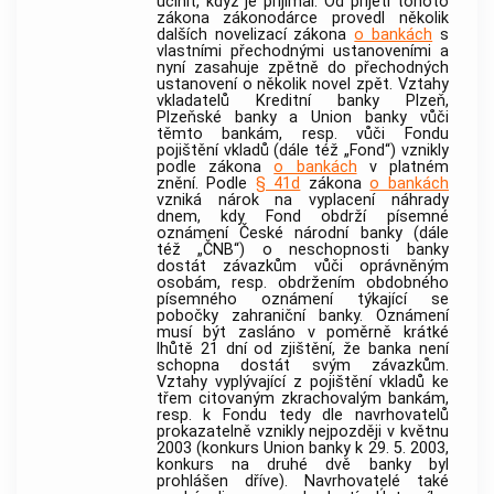
učinit, když je přijímal. Od přijetí tohoto
zákona zákonodárce provedl několik
dalších novelizací zákona
o bankách
s
vlastními přechodnými ustanoveními a
nyní zasahuje zpětně do přechodných
ustanovení o několik novel zpět. Vztahy
vkladatelů Kreditní
banky
Plzeň,
Plzeňské
banky
a Union
banky
vůči
těmto
bankám
, resp. vůči Fondu
pojištění vkladů (dále též „Fond“) vznikly
podle zákona
o bankách
v platném
znění. Podle
§ 41d
zákona
o bankách
vzniká nárok na vyplacení náhrady
dnem, kdy Fond obdrží písemné
oznámení České národní
banky
(dále
též „ČNB“) o neschopnosti
banky
dostát závazkům vůči oprávněným
osobám, resp. obdržením obdobného
písemného oznámení týkající se
pobočky zahraniční
banky
. Oznámení
musí být zasláno v poměrně krátké
lhůtě 21 dní od zjištění, že
banka
není
schopna dostát svým závazkům.
Vztahy vyplývající z pojištění vkladů ke
třem citovaným zkrachovalým
bankám
,
resp. k Fondu tedy dle navrhovatelů
prokazatelně vznikly nejpozději v květnu
2003 (konkurs Union
banky
k 29. 5. 2003,
konkurs na druhé dvě
banky
byl
prohlášen dříve). Navrhovatelé také