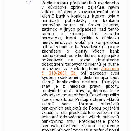
17.
Podle názoru předkladatelů uvedeného
v důvodové zprávě zajišťuje návrh
zákona částečné zrovnoprávnění těch
klientů
bank
v konkursu, kterým byly v
minulosti pohledávky za
bankami
sanovány pouze na úrovni zákona,
zatímco v jiných případech nad tento
rámec, a zmírňuje tak zásadní
nerovnost, která vznikla v důsledku
nesystémových kroků při kompenzaci
náhrad v minulosti. Požadavek na rovné
zacházení s klienty všech
bank
nacházejících se v konkursu, stejně jako
požadavek na rovné dostatečné
odškodnění takovýchto klientů, je nutné
považovat za zcela legitimní.
Zákonem
č. 319/2001 Sb.
byl zaveden dvojí
systém odškodnění, diskriminující část
klientů bankovního sektoru. Takovýto
stav je z hlediska právní jistoty,
předvídatelnosti práva a demokratické
zásady rovnosti občanů České republiky
zcela nežádoucí. Princip ochrany vkladů
klientů
bank
formou příspěvků
bankovních subjektů do Fondu pojištění
vkladů je dle předkladatelů založen na
solidární odpovědnosti všech subjektů
bankovního trhu. Předkladatelé proto
sledovali návrhem zákona dodatečné
zhojení původní tvrdosti a nefunkčnosti