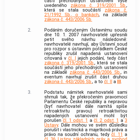
části přechodných ustanovení výše
uvedeného
zákona č. 319/2001 Sb.
,
která se stala součástí
zákona č.
21/1992 Sb., o bankách
, na základě
zákona č. 443/2006 Sb.
2.
Podáním doručeným
Ústavnímu soudu
dne 10. 1. 2007 navrhovatelé upřesnili
petit svého návrhu následovně:
navrhovatelé navrhují, aby
Ústavní soud
pro rozpor s ústavním pořádkem České
republiky zrušil napadená ustanovení
citovaná v
čl. I
jejich podání, tedy část
zákona č. 319/2001 Sb.
, která se stala
součástí jeho přechodných ustanovení
na základě
zákona č. 443/2006 Sb.
, in
eventum navrhují zrušit část druhou
zákona č. 443/2006 Sb.
, a to
čl. II
a
III
.
3.
Podstatu námitek navrhovatelé sami
shrnuli tak, že překročením pravomocí
Parlamentu České republiky a nepravou
(byť navrhovatel dále namítá spíše
retroaktivitu pravou) retroaktivitou
napadených ustanovení mohl být
porušen
čl. 1 odst. 1
a
čl. 2 odst. 1
a
3
Ústavy
. Dále mohou ve svém důsledku
porušit i vlastnická a majetková práva a
právo na soudní ochranu, tedy
čl. 11
a
čl. 36
Listiny základních práv a svobod