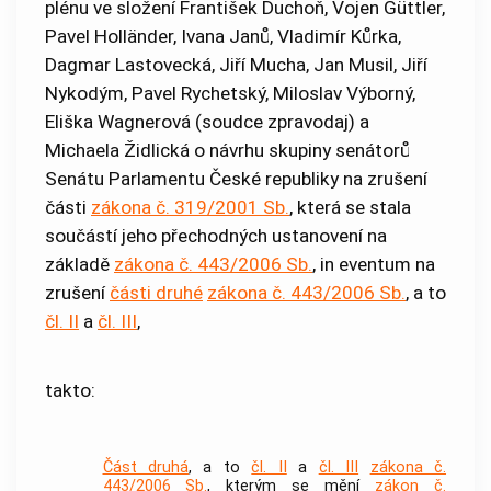
plénu ve složení František Duchoň, Vojen Güttler,
Pavel Holländer, Ivana Janů, Vladimír Kůrka,
Dagmar Lastovecká, Jiří Mucha, Jan Musil, Jiří
Nykodým, Pavel Rychetský, Miloslav Výborný,
Eliška Wagnerová (soudce zpravodaj) a
Michaela Židlická o návrhu skupiny senátorů
Senátu Parlamentu České republiky na zrušení
části
zákona č. 319/2001 Sb.
, která se stala
součástí jeho přechodných ustanovení na
základě
zákona č. 443/2006 Sb.
, in eventum na
zrušení
části druhé
zákona č. 443/2006 Sb.
, a to
čl. II
a
čl. III
,
takto:
Část druhá
, a to
čl. II
a
čl. III
zákona č.
443/2006 Sb.
, kterým se mění
zákon č.