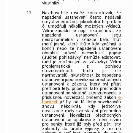
vlastníky.
13.
Navrhovatelé rovněž konstatovali, že
napadená ustanovení často nedávají
smysl, znemožňují jakoukoli interpretaci
či umožňují několik možných výkladů.
Velmi zásadní je např. skutečnost, že
napadená ustanovení jsou
nesrozumitelná v otázce běhu lhůt
(není jasné, které lhůty kdy začínají a
končí) nebo že napadená ustanovení
obsahují právně neexistující pojmy
(„ručitel pohledávky“ nemůže existovat,
ručit je možno jen za závazky). Velmi
problematická z pohledu
srozumitelnosti textu je dle
navrhovatelů i skutečnost, že napadená
ustanovení jsou novelizací přechodných
ustanovení k zákonu, který byl přijat
před pěti lety, přičemž tato přechodná
ustanovení se vlastně zkonzumovala s
příslušnou novelizací, přičemž zákon
o
bankách
již byl od té doby novelizován
znovu několikrát, kdy jednotlivé
novelizace měly svá vlastní přechodná
ustanovení. Novelizací přechodných
ustanovení se opakovaně mění režim
pro banky, které již byly před pěti lety
zahrnuty do určité výjimky z režimu