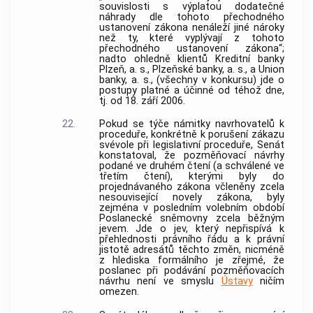
souvislosti s výplatou dodatečné
náhrady dle tohoto přechodného
ustanovení zákona nenáleží jiné nároky
než ty, které vyplývají z tohoto
přechodného ustanovení zákona“;
nadto ohledně klientů Kreditní
banky
Plzeň, a. s., Plzeňské
banky
, a. s., a Union
banky
, a. s., (všechny v konkursu) jde o
postupy platné a účinné od téhož dne,
tj. od 18. září 2006.
22.
Pokud se týče námitky navrhovatelů k
proceduře, konkrétně k porušení zákazu
svévole při legislativní proceduře, Senát
konstatoval, že pozměňovací návrhy
podané ve druhém čtení (a schválené ve
třetím čtení), kterými byly do
projednávaného zákona včleněny zcela
nesouvisející novely zákona, byly
zejména v posledním volebním období
Poslanecké sněmovny zcela běžným
jevem. Jde o jev, který nepřispívá k
přehlednosti právního řádu a k právní
jistotě adresátů těchto změn, nicméně
z hlediska formálního je zřejmé, že
poslanec při podávání pozměňovacích
návrhu není ve smyslu
Ústavy
ničím
omezen.