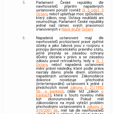
5.
Parlament České republiky dle
navrhovatelů přijetím napadených
ustanovení porušil rovněž
čl. 2 odst. 3
Ústavy
, neboť uplatňuje moc způsobem,
který zákon, resp. Ústava neukládá ani
neumožňuje; Parlament České republiky
jednal nad rámec svých pravomocí
stanovených v
hlavě druhé
Ústavy
.
6.
Napadená ustanovení mají dle
navrhovatelů protiústavní pravé zpětné
účinky a jako taková jsou v rozporu s
principy demokratického právního státu,
ještě přesněji se zásadou ochrany
důvěry občana v právo a se zásadou
zákazu pravé retroaktivity, tedy s
čl. 1
Ústavy
, neboť napadená ustanovení
mění právní následky, které podle práva
nastaly dávno přede dnem účinnosti
napadených ustanovení. Zákonodárce
dokonce novelizuje přechodná
(intertemporální) ustanovení k jedné z
předchozích novel
zákona č. 21/1992
Sb., o bankách
, (dále též „zákon
o
bankách
), která s touto novelou měla
být zkonzumována. Pokud měl
zákonodárce na mysli vyřešit problém
přechodnými ustanoveními k
zákonu č.
319/2001 Sb.
, měl tak dle navrhovatelů