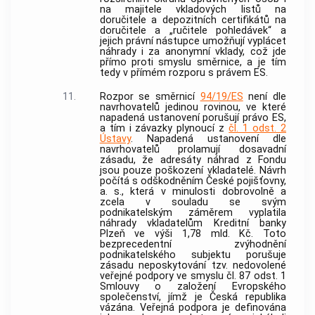
na majitele vkladových listů na
doručitele a depozitních certifikátů na
doručitele a „ručitele pohledávek“ a
jejich právní nástupce umožňují vyplácet
náhrady i za anonymní vklady, což jde
přímo proti smyslu směrnice, a je tím
tedy v přímém rozporu s právem ES.
11.
Rozpor se směrnicí
94/19/ES
není dle
navrhovatelů jedinou rovinou, ve které
napadená ustanovení porušují právo ES,
a tím i závazky plynoucí z
čl. 1 odst. 2
Ústavy
. Napadená ustanovení dle
navrhovatelů prolamují dosavadní
zásadu, že adresáty náhrad z Fondu
jsou pouze poškození vkladatelé. Návrh
počítá s odškodněním České pojišťovny,
a. s., která v minulosti dobrovolně a
zcela v souladu se svým
podnikatelským záměrem vyplatila
náhrady vkladatelům Kreditní
banky
Plzeň ve výši 1,78 mld. Kč. Toto
bezprecedentní zvýhodnění
podnikatelského subjektu porušuje
zásadu neposkytování tzv. nedovolené
veřejné podpory ve smyslu čl. 87 odst. 1
Smlouvy o založení Evropského
společenství, jímž je Česká republika
vázána. Veřejná podpora je definována