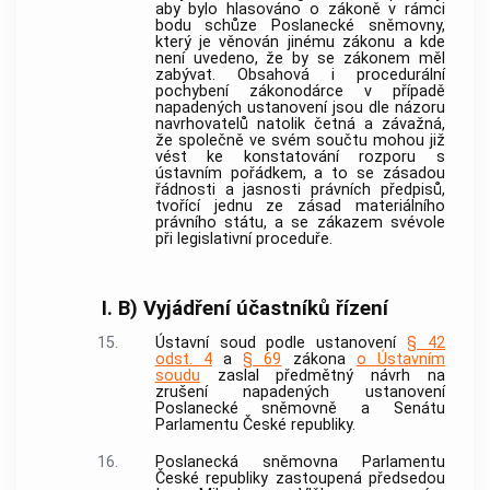
aby bylo hlasováno o zákoně v rámci
bodu schůze Poslanecké sněmovny,
který je věnován jinému zákonu a kde
není uvedeno, že by se zákonem měl
zabývat. Obsahová i procedurální
pochybení zákonodárce v případě
napadených ustanovení jsou dle názoru
navrhovatelů natolik četná a závažná,
že společně ve svém součtu mohou již
vést ke konstatování rozporu s
ústavním pořádkem, a to se zásadou
řádnosti a jasnosti právních předpisů,
tvořící jednu ze zásad materiálního
právního státu, a se zákazem svévole
při legislativní proceduře.
I. B) Vyjádření účastníků řízení
15.
Ústavní soud
podle ustanovení
§ 42
odst. 4
a
§ 69
zákona
o Ústavním
soudu
zaslal předmětný návrh na
zrušení napadených ustanovení
Poslanecké sněmovně a Senátu
Parlamentu České republiky.
16.
Poslanecká sněmovna Parlamentu
České republiky zastoupená předsedou