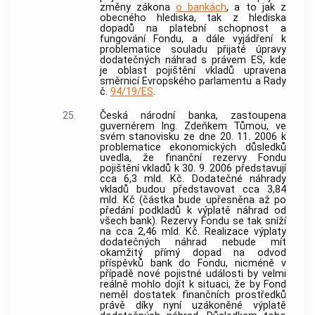
změny zákona
o bankách
, a to jak z
obecného hlediska, tak z hlediska
dopadů na platební schopnost a
fungování Fondu, a dále vyjádření k
problematice souladu přijaté úpravy
dodatečných náhrad s právem ES, kde
je oblast pojištění vkladů upravena
směrnicí Evropského parlamentu a Rady
č.
94/19/ES
.
25.
Česká národní
banka
, zastoupena
guvernérem Ing. Zdeňkem Tůmou, ve
svém stanovisku ze dne 20. 11. 2006 k
problematice ekonomických důsledků
uvedla, že finanční rezervy Fondu
pojištění vkladů k 30. 9. 2006 představují
cca 6,3 mld. Kč. Dodatečné náhrady
vkladů budou představovat cca 3,84
mld. Kč (částka bude upřesněna až po
předání podkladů k výplatě náhrad od
všech
bank
). Rezervy Fondu se tak sníží
na cca 2,46 mld. Kč. Realizace výplaty
dodatečných náhrad nebude mít
okamžitý přímý dopad na odvod
příspěvků
bank
do Fondu, nicméně v
případě nové pojistné události by velmi
reálně mohlo dojít k situaci, že by Fond
neměl dostatek finančních prostředků
právě díky nyní uzákoněné výplatě