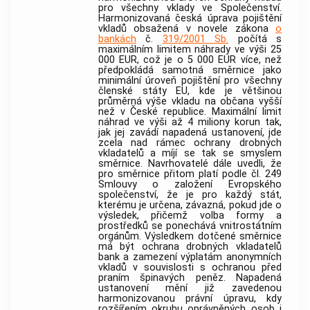
pro všechny vklady ve Společenství.
Harmonizovaná česká úprava pojištění
vkladů obsažená v novele zákona
o
bankách
č.
319/2001 Sb.
počítá s
maximálním limitem náhrady ve výši 25
000 EUR, což je o 5 000 EUR více, než
předpokládá samotná směrnice jako
minimální úroveň pojištění pro všechny
členské státy EU, kde je většinou
průměrná výše vkladu na občana vyšší
než v České republice. Maximální limit
náhrad ve výši až 4 miliony korun tak,
jak jej zavádí napadená ustanovení, jde
zcela nad rámec ochrany drobných
vkladatelů a míjí se tak se smyslem
směrnice. Navrhovatelé dále uvedli, že
pro směrnice přitom platí podle čl. 249
Smlouvy o založení Evropského
společenství, že je pro každý stát,
kterému je určena, závazná, pokud jde o
výsledek, přičemž volba formy a
prostředků se ponechává vnitrostátním
orgánům. Výsledkem dotčené směrnice
má být ochrana drobných vkladatelů
bank
a zamezení výplatám anonymních
vkladů v souvislosti s ochranou před
praním špinavých peněz. Napadená
ustanovení mění již zavedenou
harmonizovanou právní úpravu, kdy
rozšířením okruhu oprávněných osob i