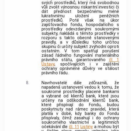
svých prostředků, který má svobodnou
vůli zvolit výnosnou riskantní investici či
dát přednost bezpečnému méně
lukrativnímu uložení peněžních
prostředků. Poté však na úkor
zajišťovacího fondu, hospodařícího s
prostředky odevzdanými soukromými
subjekty, nakládá s těmito prostředky v
rozporu s takto obecně stanovenými
pravidly, a v důsledku toho určitou
skupinu či určitý subjekt zvýhodní oproti
ostatním. V tom spatřují porušení
zásad řádného fungování materiálního
právního státu, garantovaného
čl. 1
Ústavy
, spočívajících i v zajištění
ochrany oprávněné důvěry ve stálost
právního řádu.
8.
Navrhovatelé dále zdůraznili, že
napadená ustanovení vedou k tomu, že
soukromé prostředky placené
bankami
a vybrané od klientů
bank
, které jsou
určeny na odškodnění klientů
bank
,
které přispívají do Fondu, budou
poskytnuty nad rámec pravidel, která
platila v době, kdy
banky
do Fondu
přispívaly, čímž zasahují i do ochrany
soukromého vlastnictví a legitimních
očekávání dle
čl. 11
Listiny
a mohou být