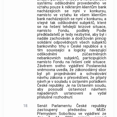
systému odškodnění provedeného ve
vztahu pouze k některým klientům
bank
nacházejících se nyní v konkursu,
namísto ve vztahu ke všem klientům
bank
nacházejících se nyní v konkursu, a
stejně tak odškodnění subjektů, které
se na řešení tehdejší krizové situace,
namísto Fondu, podílely. Podle
předkladatelů je tedy nezbytné, aby byl i
nadále zachováván a dodržován princip
solidární odpovědnosti všech subjektů
bankovního trhu v České republice a s
tím související a logicky navazující
odškodnění zúčastněných
nebankovních subjektů, participujících
namísto Fondu na řešení celé situace.
Závěrem svého vyjádření Poslanecká
sněmovna uvedla, že zákonodárný sbor
byl při projednávání a schvalování
návrhu zákona v přesvědčení, že přijatý
návrh je v souladu s ústavním pořádkem
České republiky. Je na
Ústavním soudu
,
aby posoudil ústavnost návrhem
napadených ustanovení a vydal
příslušné rozhodnutí.
18.
Senát Parlamentu České republiky
zastoupený předsedou MUDr.
Přemyslem Sobotkou ve vyjádření ze