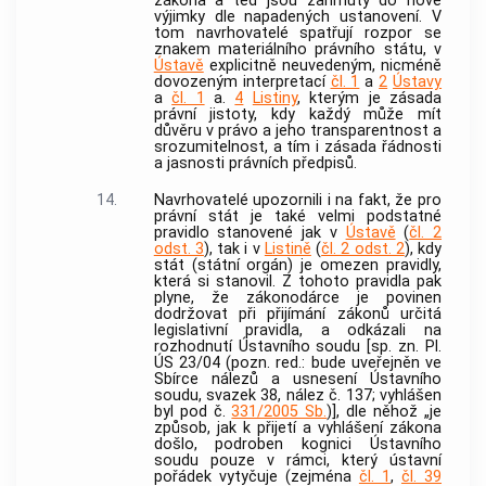
zákona a teď jsou zahrnuty do nové
výjimky dle napadených ustanovení. V
tom navrhovatelé spatřují rozpor se
znakem materiálního právního státu, v
Ústavě
explicitně neuvedeným, nicméně
dovozeným interpretací
čl. 1
a
2
Ústavy
a
čl. 1
a.
4
Listiny
, kterým je zásada
právní jistoty, kdy každý může mít
důvěru v právo a jeho transparentnost a
srozumitelnost, a tím i zásada řádnosti
a jasnosti právních předpisů.
14.
Navrhovatelé upozornili i na fakt, že pro
právní stát je také velmi podstatné
pravidlo stanovené jak v
Ústavě
(
čl. 2
odst. 3
), tak i v
Listině
(
čl. 2 odst. 2
), kdy
stát (státní orgán) je omezen pravidly,
která si stanovil. Z tohoto pravidla pak
plyne, že zákonodárce je povinen
dodržovat při přijímání zákonů určitá
legislativní pravidla, a odkázali na
rozhodnutí
Ústavního soudu
[sp. zn. Pl.
ÚS 23/04 (pozn. red.: bude uveřejněn ve
Sbírce nálezů a usnesení
Ústavního
soudu
, svazek 38, nález č. 137; vyhlášen
byl pod č.
331/2005 Sb.
)], dle něhož „je
způsob, jak k přijetí a vyhlášení zákona
došlo, podroben kognici Ústavního
soudu pouze v rámci, který ústavní
pořádek vytyčuje (zejména
čl. 1
,
čl. 39