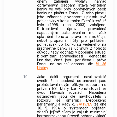
dnem zahájení výplaty náhrad
oprávněným osobám stává věřitelem
banky ve výši práv oprávněných osob
banky
na plnění z Fondu. Z toho plyne i
jeho zákonná povinnost uplatnit své
pohledávky v konkursním řízení, které již
bylo (1998, resp. 2003) zahájeno.
Retroaktivní úprava prováděná
napadenými ustanoveními mu však
uplatnění tohoto práva znemožňuje,
neboť propadné lhůty pro přihlášení
pohledávek do konkursu vedeného na
předmětné
banky
již uplynuly. Z tohoto
důvodu tedy dochází v popsané situaci
k odmítnutí spravedlnosti – denegatio
iustitiae, čímž jsou porušena i práva
Fondu na soudní ochranu dle
čl. 36
Listiny
.
10.
Jako další argument navrhovatelé
uvedli, že napadená ustanovení jsou
protiústavní i svým příkrým rozporem s
právem ES, který lze konstatovat ve
dvou hlavních rovinách. Napadená
ustanovení jsou dle navrhovatelů v
rozporu se směrnicí Evropského
parlamentu a Rady č.
94/19/ES
ze dne
30. 5. 1994, o systémech pojištění
vkladů, jejímž cílem je zajistit minimální
harmonizovanou úroveň ochrany vkladů