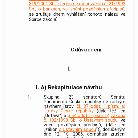
319/2001 Sb., kterým se mění zákon č. 21/1992
Sb., o bankách, ve znění pozdějších předpisů
,
se zrušuje dnem vyhlášení tohoto nálezu ve
Sbírce zákonů.
Odůvodnění
I.
I. A) Rekapitulace návrhu
1.
Skupina 23 senátorů Senátu
Parlamentu České republiky se řádným
návrhem [srov.
čl. 87 odst. 1 písm. a)
Ústavy České republiky
(dále též jen
„Ústava“) a
§ 64 odst. 1 písm. b)
zákona
č. 182/1993 Sb., o Ústavním soudu
, ve
znění pozdějších předpisů, (dále jen
„zákon
o Ústavním soudu
“)], doručeným
dne 12. 10. 2006, domáhala zrušení