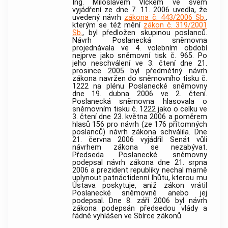
Ing. Miloslavem Vlčkem ve svém
vyjádření ze dne 7. 11. 2006 uvedla, že
uvedený návrh
zákona č. 443/2006 Sb.
,
kterým se též mění
zákon č. 319/2001
Sb.
, byl předložen skupinou poslanců.
Návrh Poslanecká sněmovna
projednávala ve 4. volebním období
nejprve jako sněmovní tisk č. 965. Po
jeho neschválení ve 3. čtení dne 21.
prosince 2005 byl předmětný návrh
zákona navržen do sněmovního tisku č.
1222 na plénu Poslanecké sněmovny
dne 19. dubna 2006 ve 2. čtení.
Poslanecká sněmovna hlasovala o
sněmovním tisku č. 1222 jako o celku ve
3. čtení dne 23. května 2006 a poměrem
hlasů 156 pro návrh (ze 176 přítomných
poslanců) návrh zákona schválila. Dne
21. června 2006 vyjádřil Senát vůli
návrhem zákona se nezabývat.
Předseda Poslanecké sněmovny
podepsal návrh zákona dne 21. srpna
2006 a prezident republiky nechal marně
uplynout patnáctidenní lhůtu, kterou mu
Ústava poskytuje, aniž zákon vrátil
Poslanecké sněmovně anebo jej
podepsal. Dne 8. září 2006 byl návrh
zákona podepsán předsedou vlády a
řádně vyhlášen ve Sbírce zákonů.