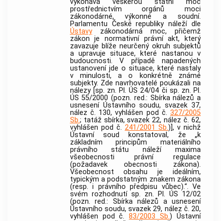
vykonává veškerou státní moc
prostřednictvím orgánů moci
zákonodárné, výkonné a soudní.
Parlamentu České republiky náleží dle
Ústavy
zákonodárná moc, přičemž
zákon je normativní právní akt, který
zavazuje blíže neurčený okruh subjektů
a upravuje situace, které nastanou v
budoucnosti. V případě napadených
ustanovení jde o situace, které nastaly
v minulosti, a o konkrétně známé
subjekty. Zde navrhovatelé poukázali na
nálezy [sp. zn. Pl. ÚS 24/04 či sp. zn. Pl.
ÚS 55/2000 (pozn. red.: Sbírka nálezů a
usnesení
Ústavního soudu
, svazek 37,
nález č. 130, vyhlášen pod č.
327/2005
Sb.
; tatáž sbírka, svazek 22, nález č. 62,
vyhlášen pod č.
241/2001 Sb.
)], v nichž
Ústavní soud konstatoval, že „k
základním principům materiálního
právního státu náleží maxima
všeobecnosti právní regulace
(požadavek obecnosti zákona).
Všeobecnost obsahu je ideálním,
typickým a podstatným znakem zákona
(resp. i právního předpisu vůbec).“. Ve
svém rozhodnutí sp. zn. Pl. ÚS 12/02
(pozn. red.: Sbírka nálezů a usnesení
Ústavního soudu
, svazek 29, nález č. 20,
vyhlášen pod č.
83/2003 Sb.
) Ústavní