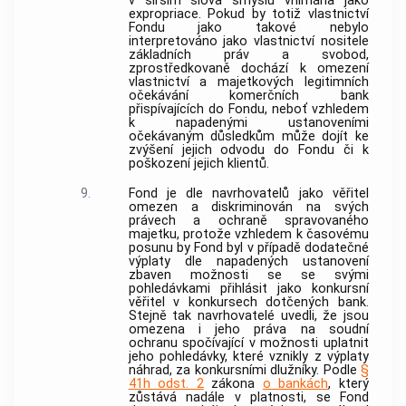
v širším slova smyslu vnímána jako
expropriace. Pokud by totiž vlastnictví
Fondu jako takové nebylo
interpretováno jako vlastnictví nositele
základních práv a svobod,
zprostředkovaně dochází k omezení
vlastnictví a majetkových legitimních
očekávání komerčních
bank
přispívajících do Fondu, neboť vzhledem
k napadenými ustanoveními
očekávaným důsledkům může dojít ke
zvýšení jejich odvodu do Fondu či k
poškození jejich klientů.
9.
Fond je dle navrhovatelů jako věřitel
omezen a diskriminován na svých
právech a ochraně spravovaného
majetku, protože vzhledem k časovému
posunu by Fond byl v případě dodatečné
výplaty dle napadených ustanovení
zbaven možnosti se se svými
pohledávkami přihlásit jako konkursní
věřitel v konkursech dotčených
bank
.
Stejně tak navrhovatelé uvedli, že jsou
omezena i jeho práva na soudní
ochranu spočívající v možnosti uplatnit
jeho pohledávky, které vznikly z výplaty
náhrad, za konkursními dlužníky. Podle
§
41h odst. 2
zákona
o bankách
, který
zůstává nadále v platnosti, se Fond