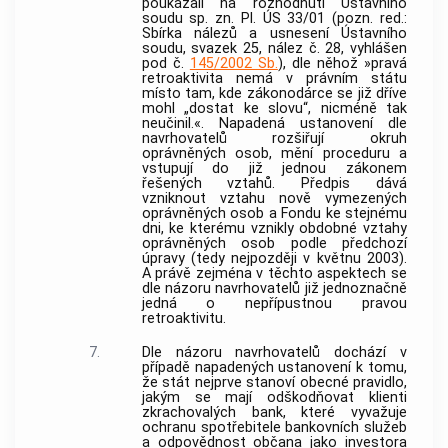
poukázali na rozhodnutí
Ústavního
soudu
sp. zn. Pl. ÚS 33/01 (pozn. red.:
Sbírka nálezů a usnesení
Ústavního
soudu
, svazek 25, nález č. 28, vyhlášen
pod č.
145/2002 Sb.
), dle něhož »pravá
retroaktivita nemá v právním státu
místo tam, kde zákonodárce se již dříve
mohl „dostat ke slovu“, nicméně tak
neučinil.«. Napadená ustanovení dle
navrhovatelů rozšiřují okruh
oprávněných osob, mění proceduru a
vstupují do již jednou zákonem
řešených vztahů. Předpis dává
vzniknout vztahu nově vymezených
oprávněných osob a Fondu ke stejnému
dni, ke kterému vznikly obdobné vztahy
oprávněných osob podle předchozí
úpravy (tedy nejpozději v květnu 2003).
A právě zejména v těchto aspektech se
dle názoru navrhovatelů již jednoznačně
jedná o nepřípustnou pravou
retroaktivitu.
7.
Dle názoru navrhovatelů dochází v
případě napadených ustanovení k tomu,
že stát nejprve stanoví obecné pravidlo,
jakým se mají odškodňovat klienti
zkrachovalých
bank
, které vyvažuje
ochranu
spotřebitele
bankovních služeb
a odpovědnost občana jako investora