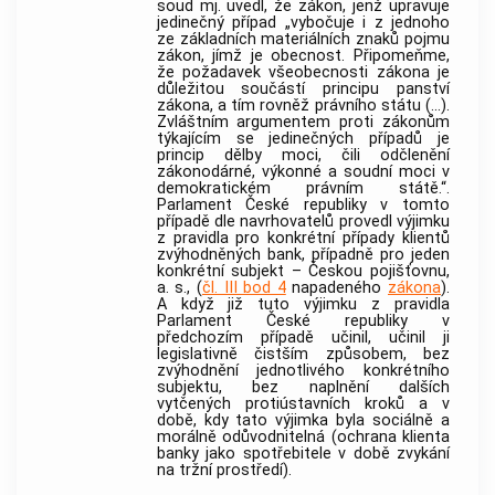
soud mj. uvedl, že zákon, jenž upravuje
jedinečný případ „vybočuje i z jednoho
ze základních materiálních znaků pojmu
zákon, jímž je obecnost. Připomeňme,
že požadavek všeobecnosti zákona je
důležitou součástí principu panství
zákona, a tím rovněž právního státu (...).
Zvláštním argumentem proti zákonům
týkajícím se jedinečných případů je
princip dělby moci, čili odčlenění
zákonodárné, výkonné a soudní moci v
demokratickém právním státě.“.
Parlament České republiky v tomto
případě dle navrhovatelů provedl výjimku
z pravidla pro konkrétní případy klientů
zvýhodněných
bank
, případně pro jeden
konkrétní subjekt – Českou pojišťovnu,
a. s., (
čl. III bod 4
napadeného
zákona
).
A když již tuto výjimku z pravidla
Parlament České republiky v
předchozím případě učinil, učinil ji
legislativně čistším způsobem, bez
zvýhodnění jednotlivého konkrétního
subjektu, bez naplnění dalších
vytčených protiústavních kroků a v
době, kdy tato výjimka byla sociálně a
morálně odůvodnitelná (ochrana klienta
banky
jako
spotřebitele
v době zvykání
na tržní prostředí).