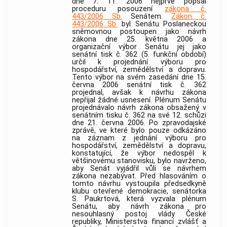
dne 7. 11. 2006 nejprve popsal
proceduru posouzení
zákona č.
443/2006 Sb.
Senátem.
Zákon č.
443/2006 Sb.
byl Senátu Poslaneckou
sněmovnou postoupen jako návrh
zákona dne 25. května 2006 a
organizační výbor Senátu jej jako
senátní tisk č. 362 (5. funkční období)
určil k projednání výboru pro
hospodářství, zemědělství a dopravu.
Tento výbor na svém zasedání dne 15.
června 2006 senátní tisk č. 362
projednal, avšak k návrhu zákona
nepřijal žádné usnesení. Plénum Senátu
projednávalo návrh zákona obsažený v
senátním tisku č. 362 na své 12. schůzi
dne 21. června 2006. Po zpravodajské
zprávě, ve které bylo pouze odkázáno
na záznam z jednání výboru pro
hospodářství, zemědělství a dopravu,
konstatující, že výbor nedospěl k
většinovému stanovisku, bylo navrženo,
aby Senát vyjádřil vůli se návrhem
zákona nezabývat. Před hlasováním o
tomto návrhu vystoupila předsedkyně
klubu otevřené demokracie, senátorka
S. Paukrtová, která vyzvala plénum
Senátu, aby návrh zákona pro
nesouhlasný postoj vlády České
republiky, Ministerstva financí zvlášť a