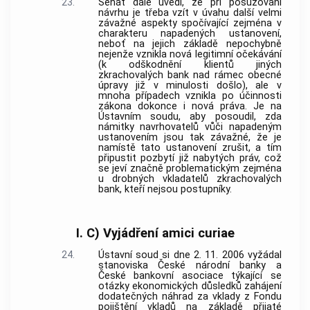
23.
Senát dále uvedl, že při posuzování
návrhu je třeba vzít v úvahu další velmi
závažné aspekty spočívající zejména v
charakteru napadených ustanovení,
neboť na jejich základě nepochybně
nejenže vznikla nová legitimní očekávání
(k odškodnění klientů jiných
zkrachovalých
bank
nad rámec obecné
úpravy již v minulosti došlo), ale v
mnoha případech vznikla po účinnosti
zákona dokonce i nová práva. Je na
Ústavním soudu
, aby posoudil, zda
námitky navrhovatelů vůči napadeným
ustanovením jsou tak závažné, že je
namístě tato ustanovení zrušit, a tím
připustit pozbytí již nabytých práv, což
se jeví značně problematickým zejména
u drobných vkladatelů zkrachovalých
bank
, kteří nejsou postupníky.
I. C) Vyjádření amici curiae
24.
Ústavní soud
si dne 2. 11. 2006 vyžádal
stanoviska České národní
banky
a
České bankovní asociace týkající se
otázky ekonomických důsledků zahájení
dodatečných náhrad za vklady z Fondu
pojištění vkladů na základě přijaté