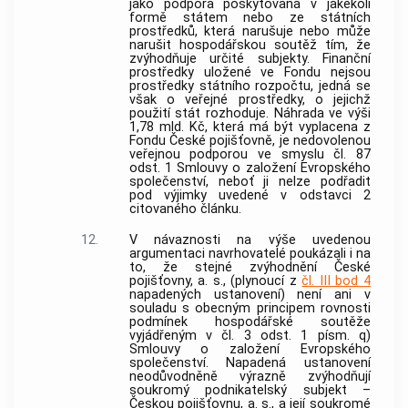
jako podpora poskytovaná v jakékoli
formě státem nebo ze státních
prostředků, která narušuje nebo může
narušit hospodářskou soutěž tím, že
zvýhodňuje určité subjekty. Finanční
prostředky uložené ve Fondu nejsou
prostředky státního rozpočtu, jedná se
však o
veřejné prostředky
, o jejichž
použití stát rozhoduje. Náhrada ve výši
1,78 mld. Kč, která má být vyplacena z
Fondu České pojišťovně, je nedovolenou
veřejnou podporou ve smyslu čl. 87
odst. 1 Smlouvy o založení Evropského
společenství, neboť ji nelze podřadit
pod výjimky uvedené v odstavci 2
citovaného článku.
12.
V návaznosti na výše uvedenou
argumentaci navrhovatelé poukázali i na
to, že stejné zvýhodnění České
pojišťovny, a. s., (plynoucí z
čl. III bod 4
napadených ustanovení) není ani v
souladu s obecným principem rovnosti
podmínek hospodářské soutěže
vyjádřeným v čl. 3 odst. 1 písm. q)
Smlouvy o založení Evropského
společenství. Napadená ustanovení
neodůvodněně výrazně zvýhodňují
soukromý podnikatelský subjekt –
Českou pojišťovnu, a. s., a její soukromé