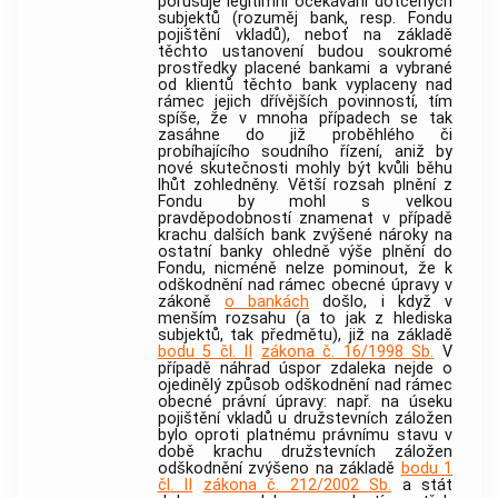
porušuje legitimní očekávání dotčených
subjektů (rozuměj bank, resp. Fondu
pojištění vkladů), neboť na základě
těchto ustanovení budou soukromé
prostředky placené
bankami
a vybrané
od klientů těchto
bank
vyplaceny nad
rámec jejich dřívějších povinností, tím
spíše, že v mnoha případech se tak
zasáhne do již proběhlého či
probíhajícího soudního řízení, aniž by
nové skutečnosti mohly být kvůli běhu
lhůt zohledněny. Větší rozsah plnění z
Fondu by mohl s velkou
pravděpodobností znamenat v případě
krachu dalších
bank
zvýšené nároky na
ostatní
banky
ohledně výše plnění do
Fondu, nicméně nelze pominout, že k
odškodnění nad rámec obecné úpravy v
zákoně
o bankách
došlo, i když v
menším rozsahu (a to jak z hlediska
subjektů, tak předmětu), již na základě
bodu 5 čl. II
zákona č. 16/1998 Sb.
V
případě náhrad úspor zdaleka nejde o
ojedinělý způsob odškodnění nad rámec
obecné právní úpravy: např. na úseku
pojištění vkladů u družstevních záložen
bylo oproti platnému právnímu stavu v
době krachu družstevních záložen
odškodnění zvýšeno na základě
bodu 1
čl. II
zákona č. 212/2002 Sb.
a stát