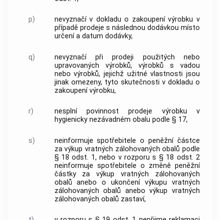
p)
nevyznačí v dokladu o zakoupení výrobku v
případě prodeje s následnou dodávkou místo
určení a datum dodávky,
q)
nevyznačí při prodeji použitých nebo
upravovaných výrobků, výrobků s vadou
nebo výrobků, jejichž užitné vlastnosti jsou
jinak omezeny, tyto skutečnosti v dokladu o
zakoupení výrobku,
r)
nesplní povinnost prodeje výrobku v
hygienicky nezávadném obalu podle § 17,
s)
neinformuje spotřebitele o peněžní částce
za výkup vratných zálohovaných obalů podle
§ 18 odst. 1, nebo v rozporu s § 18 odst. 2
neinformuje spotřebitele o změně peněžní
částky za výkup vratných zálohovaných
obalů anebo o ukončení výkupu vratných
zálohovaných obalů anebo výkup vratných
zálohovaných obalů zastaví,
t)
v rozporu s § 19 odst. 1 nepřijme reklamaci