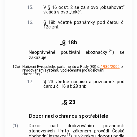
15.
V § 16 odst. 2 se za slovo „obsahovat“
vkládá slovo „také“.
16.
§ 18b včetně poznámky pod čarou č.
12c zní:
„§ 18b
12c
Neoprávněné používání ekoznačky
) se
zakazuje.
12c)
Nařízení Evropského parlamentu a Rady (ES) č.
1980/2000
o
revidovaném systému Společenství pro udělování
ekoznačky.“.
17.
§ 23 včetně nadpisu a poznámek pod
čarou č. 16 až 28 zní:
„§ 23
Dozor nad ochranou spotřebitele
(1)
Dozor nad dodržováním povinností
stanovených tímto zákonem provádí Česká
16
obchodní inspekce
), s výjimkou dozoru podle