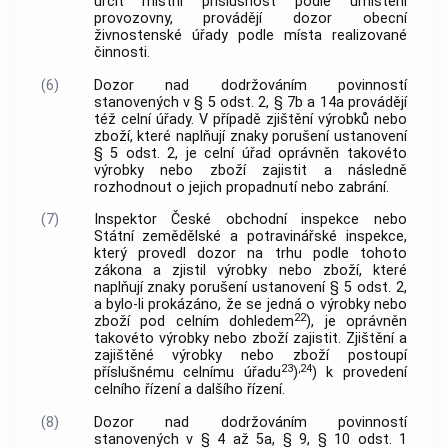
určit místní příslušnost podle umístění
provozovny, provádějí dozor obecní
živnostenské úřady podle místa realizované
činnosti.
(6)
Dozor nad dodržováním povinností
stanovených v § 5 odst. 2, § 7b a 14a provádějí
též celní úřady. V případě zjištění výrobků nebo
zboží, které naplňují znaky porušení ustanovení
§ 5 odst. 2, je celní úřad oprávněn takovéto
výrobky nebo zboží zajistit a následně
rozhodnout o jejich propadnutí nebo zabrání.
(7)
Inspektor České obchodní inspekce nebo
Státní zemědělské a potravinářské inspekce,
který provedl dozor na trhu podle tohoto
zákona a zjistil výrobky nebo zboží, které
naplňují znaky porušení ustanovení § 5 odst. 2,
a bylo-li prokázáno, že se jedná o výrobky nebo
22
zboží pod celním dohledem
), je oprávněn
takovéto výrobky nebo zboží zajistit. Zjištění a
zajištěné výrobky nebo zboží postoupí
23
,24
příslušnému celnímu úřadu
)
) k provedení
celního řízení a dalšího řízení.
(8)
Dozor nad dodržováním povinností
stanovených v § 4 až 5a, § 9, § 10 odst. 1