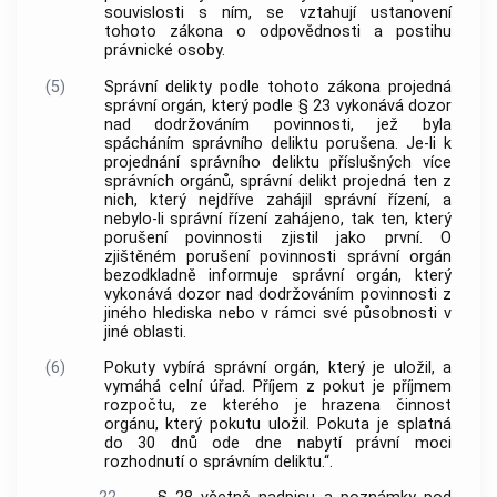
souvislosti s ním, se vztahují ustanovení
tohoto zákona o odpovědnosti a postihu
právnické osoby.
(5)
Správní delikty podle tohoto zákona projedná
správní orgán, který podle § 23 vykonává dozor
nad dodržováním povinnosti, jež byla
spácháním správního deliktu porušena. Je-li k
projednání správního deliktu příslušných více
správních orgánů, správní delikt projedná ten z
nich, který nejdříve zahájil správní řízení, a
nebylo-li správní řízení zahájeno, tak ten, který
porušení povinnosti zjistil jako první. O
zjištěném porušení povinnosti správní orgán
bezodkladně informuje správní orgán, který
vykonává dozor nad dodržováním povinnosti z
jiného hlediska nebo v rámci své působnosti v
jiné oblasti.
(6)
Pokuty vybírá správní orgán, který je uložil, a
vymáhá celní úřad. Příjem z pokut je příjmem
rozpočtu, ze kterého je hrazena činnost
orgánu, který pokutu uložil. Pokuta je splatná
do 30 dnů ode dne nabytí právní moci
rozhodnutí o správním deliktu.“.