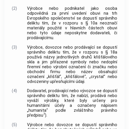
(2)
Výrobce nebo podnikatel jako osoba
odpovědná za první uvedení obuvi na trh
Evropského společenství se dopustí správního
deliktu tím, že v rozporu s § 10a neoznačí
materiály použité v hlavních částech obuvi
nebo tyto údaje neposkytne dodavateli, či
prodávajícímu.
(3)
Výrobce, dovozce nebo prodávající se dopustí
správního deliktu tím, že v rozporu s § 18a
používá názvy jednotlivých druhů křišťálového
skla a jim přiřazené symboly nebo nedoplní
firemní nebo výrobní označení či značku nebo
obchodní firmu nebo název obsahující
označení „křišťál“, „křišťálové“, „crystal“ nebo
odvozeniny upřesňujícími údaji.
(4)
Dodavatel, prodávající nebo vývozce se dopustí
správního deliktu tím, že nabízí, prodává nebo
vyváží výrobky, které byly určeny pro
humanitární účely a označeny nápisem
„humanita“ podle zvláštního právního
7
předpisu
).
(5)
Výrobce nebo dovozce se dopustí správního