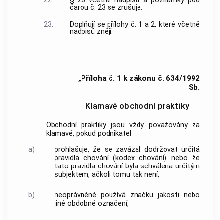
22.
§ 28 včetně nadpisu a poznámky pod
čarou č. 23 se zrušuje.
23.
Doplňují se přílohy č. 1 a 2, které včetně
nadpisů znějí:
„Příloha č. 1 k zákonu č. 634/1992
Sb.
Klamavé obchodní praktiky
Obchodní praktiky jsou vždy považovány za
klamavé, pokud podnikatel
a)
prohlašuje, že se zavázal dodržovat určitá
pravidla chování (kodex chování) nebo že
tato pravidla chování byla schválena určitým
subjektem, ačkoli tomu tak není,
b)
neoprávněně používá značku jakosti nebo
jiné obdobné označení,