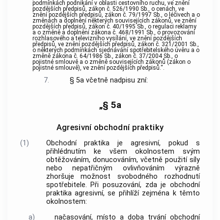
podmínkách podnikání v oblasti cestovního ruchu, ve znění
pozdějších předpisů, zákon č. 526/1990 Sb., o cenách, ve
znění pozdějších předpisů, zákon č. 79/1997 Sb., o léčivech a o
změnách a doplnění některých souvisejících zákonů, ve znění
pozdějších předpisů, zákon č. 40/1995 Sb., o regulaci reklamy
a o změně a doplnění zákona č. 468/1991 Sb., o provozování
rozhlasového a televizního vysílání, ve znění pozdějších
předpisů, ve znění pozdějších předpisů, zákon č. 321/2001 Sb.,
o některých podmínkách sjednávání spotřebitelského úvěru a o
změně zákona č. 64/1986 Sb., zákon č. 37/2004 Sb., o
pojistné smlouvě a o změně souvisejících zákonů (zákon o
pojistné smlouvě), ve znění pozdějších předpisů.“.
7.
§ 5a včetně nadpisu zní:
„§ 5a
Agresivní obchodní praktiky
(1)
Obchodní praktika je agresivní, pokud s
přihlédnutím ke všem okolnostem svým
obtěžováním, donucováním, včetně použití síly
nebo nepatřičným ovlivňováním výrazně
zhoršuje možnost svobodného rozhodnutí
spotřebitele. Při posuzování, zda je obchodní
praktika agresivní, se přihlíží zejména k těmto
okolnostem:
a)
načasování, místo a doba trvání obchodní