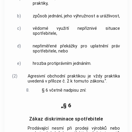
praktiky,
b)
způsob jednání, jeho výhružnost a urážlivost,
c)
vědomé využití nepříznivé situace
spotřebitele,
d)
nepřiměřené překážky pro uplatnění práv
spotřebitele, nebo
e)
hrozba protiprávním jednáním.
(2)
Agresivní obchodní praktikou je vždy praktika
uvedená v příloze č. 2 k tomuto zákonu.“.
8.
§ 6 včetně nadpisu zní:
„§ 6
Zákaz diskriminace spotřebitele
Prodávající nesmí při prodeji výrobků nebo