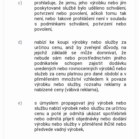
c)
prohlašuje, že jemu, jeho výrobku nebo jím
poskytované službě bylo uděleno schválení,
potvrzení nebo povolení, ačkoli tomu tak
není, nebo takové prohlášení není v souladu
s podmínkami schválení, potvrzení nebo
povolení,
d)
nabízí ke koupi výrobky nebo služby za
určitou cenu, aniž by zveřejnil důvody, na
jejichž základě se může domnívat, že
nebude sám nebo prostřednictvím jiného
podnikatele schopen zajistit dodávku
uvedených nebo rovnocenných výrobků nebo
služeb za cenu platnou pro dané období a v
přiměřeném množství vzhledem k povaze
výrobku nebo služby, rozsahu reklamy a
nabízené ceny (vábivá reklama),
e)
s úmyslem propagovat jiný výrobek nebo
službu nabízí výrobek nebo službu za určitou
cenu a poté je odmítá ukázat spotřebiteli
nebo odmítá přijetí objednávky nebo dodání
výrobku nebo služby v přiměřené lhůtě nebo
předvede vadný výrobek,