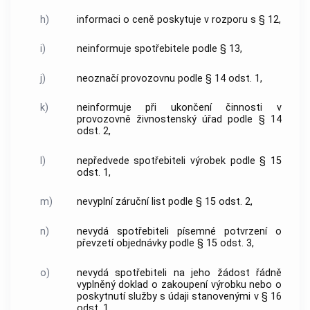
h)
informaci o ceně poskytuje v rozporu s § 12,
i)
neinformuje spotřebitele podle § 13,
j)
neoznačí provozovnu podle § 14 odst. 1,
k)
neinformuje při ukončení činnosti v
provozovně živnostenský úřad podle § 14
odst. 2,
l)
nepředvede spotřebiteli výrobek podle § 15
odst. 1,
m)
nevyplní záruční list podle § 15 odst. 2,
n)
nevydá spotřebiteli písemné potvrzení o
převzetí objednávky podle § 15 odst. 3,
o)
nevydá spotřebiteli na jeho žádost řádně
vyplněný doklad o zakoupení výrobku nebo o
poskytnutí služby s údaji stanovenými v § 16
odst. 1,