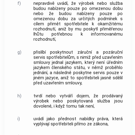
f)
nepravdivě uvádí, že výrobek nebo služba
budou nabízeny pouze po omezenou dobu
nebo že budou nabízeny pouze po
omezenou dobu za určitých podmínek s
cílem přimět spotřebitele k okamžitému
rozhodnutí, aniž by mu poskytl přiměřenou
lhůtu potřebnou k informovanému
rozhodnutí,
g)
přislíbí poskytnout záruční a pozáruční
servis spotřebitelům, s nimiž před uzavřením
smlouvy jednal jazykem, který není úředním
jazykem členského státu, v němž proběhlo
jednání, a následně poskytne servis pouze v
jiném jazyce, aniž to spotřebiteli jasně sdělil
před uzavřením smlouvy,
h)
tvrdí nebo vytváří dojem, že prodávaný
výrobek nebo poskytovaná služba jsou
dovolené, i když tomu tak není,
i)
uvádí jako přednost nabídky práva, která
vyplývají spotřebiteli přímo ze zákona,