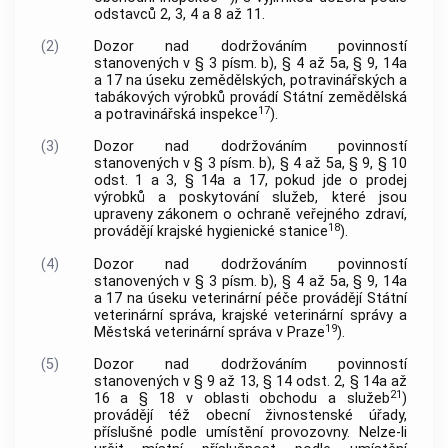
odstavců 2, 3, 4 a 8 až 11.
(2)
Dozor nad dodržováním povinností
stanovených v § 3 písm. b), § 4 až 5a, § 9, 14a
a 17 na úseku zemědělských, potravinářských a
tabákových výrobků provádí Státní zemědělská
17
a potravinářská inspekce
).
(3)
Dozor nad dodržováním povinností
stanovených v § 3 písm. b), § 4 až 5a, § 9, § 10
odst. 1 a 3, § 14a a 17, pokud jde o prodej
výrobků a poskytování služeb, které jsou
upraveny zákonem o ochraně veřejného zdraví,
18
provádějí krajské hygienické stanice
).
(4)
Dozor nad dodržováním povinností
stanovených v § 3 písm. b), § 4 až 5a, § 9, 14a
a 17 na úseku veterinární péče provádějí Státní
veterinární správa, krajské veterinární správy a
19
Městská veterinární správa v Praze
).
(5)
Dozor nad dodržováním povinností
stanovených v § 9 až 13, § 14 odst. 2, § 14a až
21
16 a § 18 v oblasti obchodu a služeb
)
provádějí též obecní živnostenské úřady,
příslušné podle umístění provozovny. Nelze-li