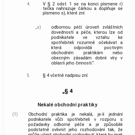
4.
V § 2 odst. 1 se na konci písmene r)
tečka nahrazuje čárkou a doplňuje se
písmeno s), které zní:
„s)
odbornou péčí úroveň zvláštních
dovedností a péče, kterou lze od
podnikatele ve vztahu ke
spotřebiteli rozumně očekávat a
která odpovídá poctivým
obchodním praktikám nebo
obecným zásadám dobré víry v
oblasti jeho činnosti.“.
5.
§ 4 včetně nadpisu zní:
„§ 4
Nekalé obchodní praktiky
(1)
Obchodní praktika je nekalá, je-li jednání
podnikatele vůči spotřebiteli v rozporu s
požadavky odborné péče a je způsobilé
podstatně ovlivnit jeho rozhodování tak, že
může učinit obchodní rozhodnutí, které by jinak