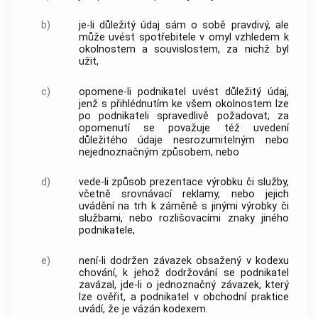
b)
je-li důležitý údaj sám o sobě pravdivý, ale
může uvést spotřebitele v omyl vzhledem k
okolnostem a souvislostem, za nichž byl
užit,
c)
opomene-li podnikatel uvést důležitý údaj,
jenž s přihlédnutím ke všem okolnostem lze
po podnikateli spravedlivě požadovat; za
opomenutí se považuje též uvedení
důležitého údaje nesrozumitelným nebo
nejednoznačným způsobem, nebo
d)
vede-li způsob prezentace výrobku či služby,
včetně srovnávací reklamy, nebo jejich
uvádění na trh k záměně s jinými výrobky či
službami, nebo rozlišovacími znaky jiného
podnikatele,
e)
není-li dodržen závazek obsažený v kodexu
chování, k jehož dodržování se podnikatel
zavázal, jde-li o jednoznačný závazek, který
lze ověřit, a podnikatel v obchodní praktice
uvádí, že je vázán kodexem.