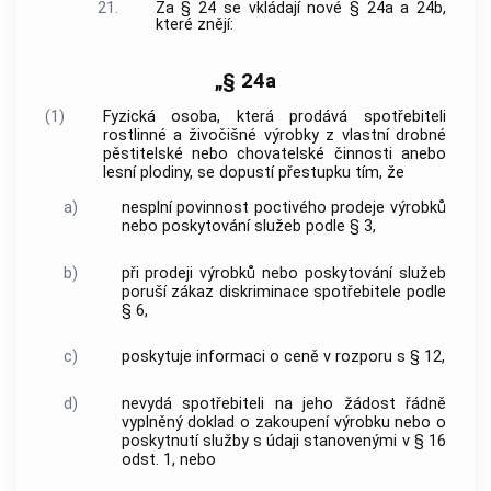
21.
Za § 24 se vkládají nové § 24a a 24b,
které znějí:
„§ 24a
(1)
Fyzická osoba, která prodává spotřebiteli
rostlinné a živočišné výrobky z vlastní drobné
pěstitelské nebo chovatelské činnosti anebo
lesní plodiny, se dopustí přestupku tím, že
a)
nesplní povinnost poctivého prodeje výrobků
nebo poskytování služeb podle § 3,
b)
při prodeji výrobků nebo poskytování služeb
poruší zákaz diskriminace spotřebitele podle
§ 6,
c)
poskytuje informaci o ceně v rozporu s § 12,
d)
nevydá spotřebiteli na jeho žádost řádně
vyplněný doklad o zakoupení výrobku nebo o
poskytnutí služby s údaji stanovenými v § 16
odst. 1, nebo