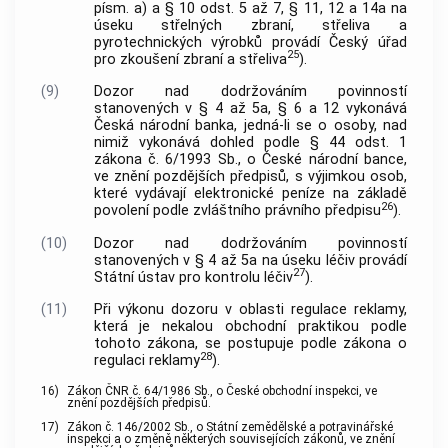
písm. a) a § 10 odst. 5 až 7, § 11, 12 a 14a na
úseku střelných zbraní, střeliva a
pyrotechnických výrobků provádí Český úřad
25
pro zkoušení zbraní a střeliva
).
(9)
Dozor nad dodržováním povinností
stanovených v § 4 až 5a, § 6 a 12 vykonává
Česká národní banka, jedná-li se o osoby, nad
nimiž vykonává dohled podle § 44 odst. 1
zákona č. 6/1993 Sb., o České národní bance,
ve znění pozdějších předpisů, s výjimkou osob,
které vydávají elektronické peníze na základě
26
povolení podle zvláštního právního předpisu
).
(10)
Dozor nad dodržováním povinností
stanovených v § 4 až 5a na úseku léčiv provádí
27
Státní ústav pro kontrolu léčiv
).
(11)
Při výkonu dozoru v oblasti regulace reklamy,
která je nekalou obchodní praktikou podle
tohoto zákona, se postupuje podle zákona o
28
regulaci reklamy
).
16)
Zákon ČNR č. 64/1986 Sb., o České obchodní inspekci, ve
znění pozdějších předpisů.
17)
Zákon č. 146/2002 Sb., o Státní zemědělské a potravinářské
inspekci a o změně některých souvisejících zákonů, ve znění