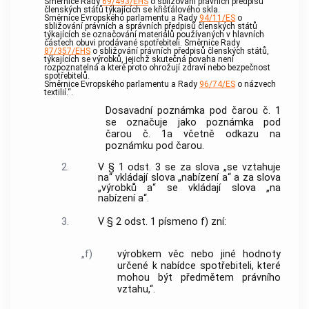
Směrnice Rady
69/493/EHS
o sbližování právních předpisů
členských států týkajících se křišťálového skla.
Směrnice Evropského parlamentu a Rady
94/11/ES
o
sbližování právních a správních předpisů členských států
týkajících se označování materiálů používaných v hlavních
částech obuvi prodávané spotřebiteli. Směrnice Rady
87/357/EHS
o sbližování právních předpisů členských států,
týkajících se výrobků, jejichž skutečná povaha není
rozpoznatelná a které proto ohrožují zdraví nebo bezpečnost
spotřebitelů.
Směrnice Evropského parlamentu a Rady
96/74/ES
o názvech
textilií.“.
Dosavadní poznámka pod čarou č. 1
se označuje jako poznámka pod
čarou č. 1a včetně odkazu na
poznámku pod čarou.
2.
V § 1 odst. 3 se za slova „se vztahuje
na“ vkládají slova „nabízení a“ a za slova
„výrobků a“ se vkládají slova „na
nabízení a“.
3.
V § 2 odst. 1 písmeno f) zní:
„f)
výrobkem věc nebo jiné hodnoty
určené k nabídce spotřebiteli, které
mohou být předmětem právního
vztahu,“.