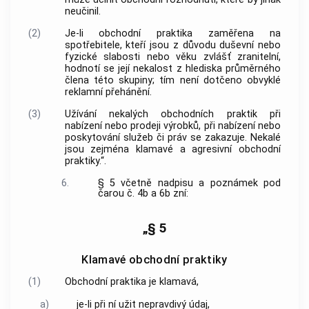
neučinil.
(2)
Je-li obchodní praktika zaměřena na
spotřebitele, kteří jsou z důvodu duševní nebo
fyzické slabosti nebo věku zvlášť zranitelní,
hodnotí se její nekalost z hlediska průměrného
člena této skupiny; tím není dotčeno obvyklé
reklamní přehánění.
(3)
Užívání nekalých obchodních praktik při
nabízení nebo prodeji výrobků, při nabízení nebo
poskytování služeb či práv se zakazuje. Nekalé
jsou zejména klamavé a agresivní obchodní
praktiky.“.
6.
§ 5 včetně nadpisu a poznámek pod
čarou č. 4b a 6b zní:
„§ 5
Klamavé obchodní praktiky
(1)
Obchodní praktika je klamavá,
a)
je-li při ní užit nepravdivý údaj,