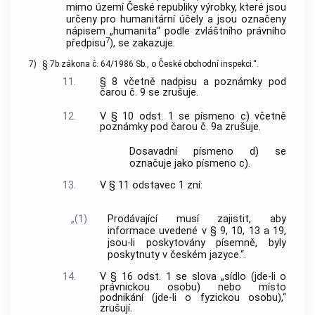
mimo území České republiky výrobky, které jsou
určeny pro humanitární účely a jsou označeny
nápisem „humanita“ podle zvláštního právního
7
předpisu
), se zakazuje.
7)
§ 7b zákona č. 64/1986 Sb., o České obchodní inspekci.“.
11.
§ 8 včetně nadpisu a poznámky pod
čarou č. 9 se zrušuje.
12.
V § 10 odst. 1 se písmeno c) včetně
poznámky pod čarou č. 9a zrušuje.
Dosavadní písmeno d) se
označuje jako písmeno c).
13.
V § 11 odstavec 1 zní:
„(1)
Prodávající musí zajistit, aby
informace uvedené v § 9, 10, 13 a 19,
jsou-li poskytovány písemně, byly
poskytnuty v českém jazyce.“.
14.
V § 16 odst. 1 se slova „sídlo (jde-li o
právnickou osobu) nebo místo
podnikání (jde-li o fyzickou osobu),“
zrušují.