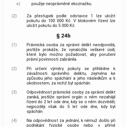
e)
použije neoprávněně ekoznačku.
(2)
Za přestupek podle odstavce 1 lze uložit
pokutu do 100 000 Kč. V blokovém řízení lze
uložit pokutu do 5 000 Kč.
§ 24b
(1)
Právnická osoba za správní delikt neodpovídá,
jestliže prokáže, že vynaložila veškeré úsilí,
které bylo možno požadovat, aby porušení
právní povinnosti zabránila.
(2)
Při určení výměry pokuty se přihlédne k
závažnosti správního deliktu, zejména ke
způsobu jeho spáchání a jeho následkům a k
okolnostem, za nichž byl spáchán.
(3)
Odpovědnost právnické osoby za správní delikt
zaniká, jestliže správní orgán o něm nezahájil
řízení do 2 let ode dne, kdy se o něm dozvěděl,
nejpozději však do 5 let ode dne, kdy byl
spáchán.
(4)
Na odpovědnost za jednání, k němuž došlo při
podnikání fyzické osoby nebo v přímé