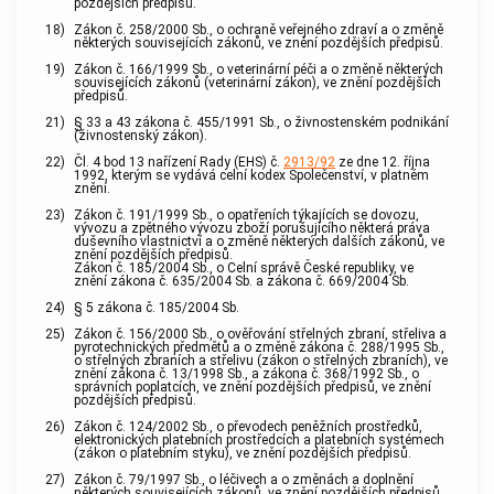
pozdějších předpisů.
18)
Zákon č. 258/2000 Sb., o ochraně veřejného zdraví a o změně
některých souvisejících zákonů, ve znění pozdějších předpisů.
19)
Zákon č. 166/1999 Sb., o veterinární péči a o změně některých
souvisejících zákonů (veterinární zákon), ve znění pozdějších
předpisů.
21)
§ 33 a 43 zákona č. 455/1991 Sb., o živnostenském podnikání
(živnostenský zákon).
22)
Čl. 4 bod 13 nařízení Rady (EHS) č.
2913/92
ze dne 12. října
1992, kterým se vydává celní kodex Společenství, v platném
znění.
23)
Zákon č. 191/1999 Sb., o opatřeních týkajících se dovozu,
vývozu a zpětného vývozu zboží porušujícího některá práva
duševního vlastnictví a o změně některých dalších zákonů, ve
znění pozdějších předpisů.
Zákon č. 185/2004 Sb., o Celní správě České republiky, ve
znění zákona č. 635/2004 Sb. a zákona č. 669/2004 Sb.
24)
§ 5 zákona č. 185/2004 Sb.
25)
Zákon č. 156/2000 Sb., o ověřování střelných zbraní, střeliva a
pyrotechnických předmětů a o změně zákona č. 288/1995 Sb.,
o střelných zbraních a střelivu (zákon o střelných zbraních), ve
znění zákona č. 13/1998 Sb., a zákona č. 368/1992 Sb., o
správních poplatcích, ve znění pozdějších předpisů, ve znění
pozdějších předpisů.
26)
Zákon č. 124/2002 Sb., o převodech peněžních prostředků,
elektronických platebních prostředcích a platebních systémech
(zákon o platebním styku), ve znění pozdějších předpisů.
27)
Zákon č. 79/1997 Sb., o léčivech a o změnách a doplnění
některých souvisejících zákonů, ve znění pozdějších předpisů.