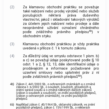
(2)
Za klamavou obchodní praktiku se považuje
také nabízení nebo prodej výrobků nebo služeb
porušujících některá práva duševního
vlastnictví, jakož i skladování takových výrobků
za účelem jejich nabízení nebo prodeje a dále
neoprávněné užívání označení chráněného
4b
podle zvláštního právního předpisu
) v
obchodním styku.
(3)
Klamavou obchodní praktikou je vždy praktika
uvedená v příloze č. 1 k tomuto zákonu.
(4)
Za důležitý údaj ve smyslu odstavce 1 písm. b)
a c) se považují údaje poskytované podle § 10
odst. 1 a 2, § 12, 13, dále identifikační údaje o
prodávajícím a informace požadované pro
uzavření smlouvy nebo uplatnění práv z ní
6b
podle zvláštních právních předpisů
).
4b)
Zákon č. 441/2003 Sb., o ochranných známkách a o změně
zákona č. 6/2002 Sb., o soudech, soudcích, přísedících a
státní správě soudů a o změně některých dalších zákonů
(zákon o soudech a soudcích), ve znění pozdějších předpisů,
(zákon o ochranných známkách), ve znění pozdějších
předpisů.
6b)
Například zákon č. 40/1964 Sb., občanský zákoník, ve znění
pozdějších předpisů, zákon č. 159/1999 Sb., o některých