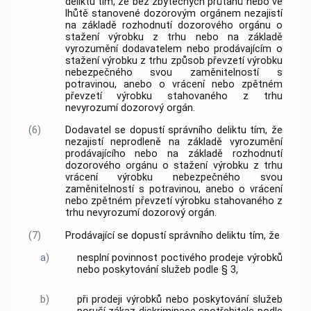
deliktu tím, že bez zbytečných průtahů nebo ve
lhůtě stanovené dozorovým orgánem nezajistí
na základě rozhodnutí dozorového orgánu o
stažení výrobku z trhu nebo na základě
vyrozumění dodavatelem nebo prodávajícím o
stažení výrobku z trhu způsob převzetí výrobku
nebezpečného svou zaměnitelností s
potravinou, anebo o vrácení nebo zpětném
převzetí výrobku stahovaného z trhu
nevyrozumí dozorový orgán.
(6)
Dodavatel se dopustí správního deliktu tím, že
nezajistí neprodleně na základě vyrozumění
prodávajícího nebo na základě rozhodnutí
dozorového orgánu o stažení výrobku z trhu
vrácení výrobku nebezpečného svou
zaměnitelností s potravinou, anebo o vrácení
nebo zpětném převzetí výrobku stahovaného z
trhu nevyrozumí dozorový orgán.
(7)
Prodávající se dopustí správního deliktu tím, že
a)
nesplní povinnost poctivého prodeje výrobků
nebo poskytování služeb podle § 3,
b)
při prodeji výrobků nebo poskytování služeb