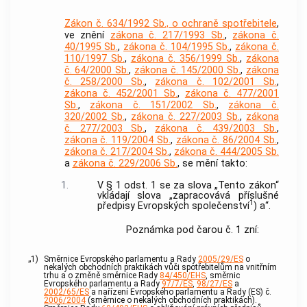
Zákon č. 634/1992 Sb., o ochraně spotřebitele
,
ve znění
zákona č. 217/1993 Sb.
,
zákona č.
40/1995 Sb.
,
zákona č. 104/1995 Sb.
,
zákona č.
110/1997 Sb.
,
zákona č. 356/1999 Sb.
,
zákona
č. 64/2000 Sb.
,
zákona č. 145/2000 Sb.
,
zákona
č. 258/2000 Sb.
,
zákona č. 102/2001 Sb.
,
zákona č. 452/2001 Sb.
,
zákona č. 477/2001
Sb.
,
zákona č. 151/2002 Sb.
,
zákona č.
320/2002 Sb.
,
zákona č. 227/2003 Sb.
,
zákona
č. 277/2003 Sb.
,
zákona č. 439/2003 Sb.
,
zákona č. 119/2004 Sb.
,
zákona č. 86/2004 Sb.
,
zákona č. 217/2004 Sb.
,
zákona č. 444/2005 Sb.
a
zákona č. 229/2006 Sb.
, se mění takto:
1.
V § 1 odst. 1 se za slova „Tento zákon“
vkládají slova „zapracovává příslušné
1
předpisy Evropských společenství
) a“.
Poznámka pod čarou č. 1 zní:
„1)
Směrnice Evropského parlamentu a Rady
2005/29/ES
o
nekalých obchodních praktikách vůči spotřebitelům na vnitřním
trhu a o změně směrnice Rady
84/450/EHS
, směrnic
Evropského parlamentu a Rady
97/7/ES
,
98/27/ES
a
2002/65/ES
a nařízení Evropského parlamentu a Rady (ES) č.
2006/2004
(směrnice o nekalých obchodních praktikách).