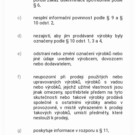
poruší zákaz diskriminace spotřebitele podle
§ 6,
c)
nesplní informační povinnost podle § 9 a §
10 odst. 2,
d)
nezajistí, aby jím prodávané výrobky byly
označeny podle § 10 odst. 1, 3 a 4,
e)
odstraní nebo změní označení výrobků nebo
jiné údaje uvedené výrobcem, dovozcem
nebo dodavatelem,
f)
neupozorní při prodeji použitých nebo
upravovaných výrobků, výrobků s vadou
nebo výrobků, jejichž užitné vlastnosti jsou
jinak omezeny, spotřebitele předem na tyto
skutečnosti nebo takové výrobky prodává
společně s ostatními výrobky anebo v
provozovně, v místě vyhrazeném k prodeji
takových výrobků, umístí předměty, které
neslouží k prodeji,
g)
poskytuje informace v rozporu s § 11,