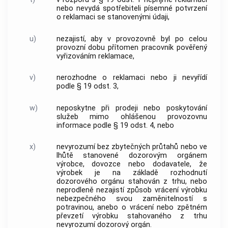
nebo nevydá spotřebiteli písemné potvrzení
o reklamaci se stanovenými údaji,
u)
nezajistí, aby v provozovně byl po celou
provozní dobu přítomen pracovník pověřený
vyřizováním reklamace,
v)
nerozhodne o reklamaci nebo ji nevyřídí
podle § 19 odst. 3,
w)
neposkytne při prodeji nebo poskytování
služeb mimo ohlášenou provozovnu
informace podle § 19 odst. 4, nebo
x)
nevyrozumí bez zbytečných průtahů nebo ve
lhůtě stanovené dozorovým orgánem
výrobce, dovozce nebo dodavatele, že
výrobek je na základě rozhodnutí
dozorového orgánu stahován z trhu, nebo
neprodleně nezajistí způsob vrácení výrobku
nebezpečného svou zaměnitelností s
potravinou, anebo o vrácení nebo zpětném
převzetí výrobku stahovaného z trhu
nevyrozumí dozorový orgán.