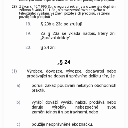
28)
Zákon č. 40/1995 Sb., o regulaci reklamy a o změně a doplnění
zákona č. 468/1991 Sb., o provozování rozhlasového a
televizního vysílání, ve znění pozdějších předpisů, ve znění
pozdějších předpisů.“.
18.
§ 23b a 23c se zrušují.
19.
Za § 23a se vkládá nadpis, který zní:
„Správní delikty“.
20.
§ 24 zní:
„§ 24
(1)
Výrobce, dovozce, vývozce, dodavatel nebo
prodávající se dopustí správního deliktu tím, že
a)
poruší zákaz používání nekalých obchodních
praktik,
b)
vyrábí, dováží, vyváží, nabízí, prodává nebo
daruje výrobky nebezpečné svou
zaměnitelností s potravinami, nebo
c)
použije neoprávněně ekoznačku.