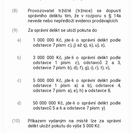
(8)
Provozovatel tržiště (tržnice) se dopustí
správního deliktu tím, že v rozporu s § 14a
nevede nebo nepředloží evidenci prodávajících.
(9)
Za správní delikt se uloží pokuta do
a)
1 000 000 Kč, jde-li o správní delikt podle
odstavce 7 písm. c), j) až q), s), u), x),
b)
3 000 000 Kč, jde-li o správní delikt podle
odstavce 1 písm. c), odstavců 2 a 3,
odstavce 7 písm. b), d), f), g), i), r), t), v),
c)
5 000 000 Kč, jde-li o správní delikt podle
odstavce 1 písm. a) a b), odstavce 4,
odstavce 7 písm. a), e), h) a odstavce 8,
d)
50 000 000 Kč, jde-li o správní delikt podle
odstavců 5 a 6 a odstavce 7 písm. y).
(10)
Příkazem vydaným na místě lze za správní
delikt uložit pokutu do výše 5 000 Kč.