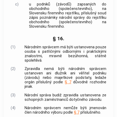
c)
u podniků (závodů) zapsaných do
obchodního (společenstevního), na
Slovensku firemního rejstříku, příslušný soud
zápis poznámky národní správy do rejstříku
obchodního (společenstevního) na
Slovensku firemního.
§ 16.
(1)
Národním správcem má býti ustanovena pouze
osoba s patřičnými odbornými i praktickými
znalostmi, mravně bezúhonná, státně
spolehlivá.
(2)
Zpravidla nemá býti národním správcem
ustanoven ani dlužník ani věřitel podniku
(závodu) nebo majetkové podstaty, ledaže
orgán příslušný podle
§ 7
důvodně rozhodne
jinak.
(3)
Národní správa budiž zpravidla ustanovena ze
schopných zaměstnanců dotyčného závodu.
(4)
Národním správcem nemůže býti jmenován
člen národního výboru podle
§ 7
příslušného.