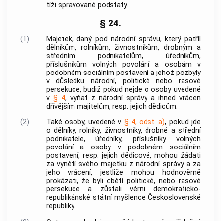
tíži spravované podstaty.
§ 24.
(1)
Majetek, daný pod národní správu, který patřil
dělníkům, rolníkům, živnostníkům, drobným a
středním podnikatelům, úředníkům,
příslušníkům volných povolání a osobám v
podobném sociálním postavení a jehož pozbyly
v důsledku národní, politické nebo rasové
persekuce, budiž pokud nejde o osoby uvedené
v
§ 4
, vyňat z národní správy a ihned vrácen
dřívějším majitelům, resp. jejich dědicům.
(2)
Také osoby, uvedené v
§ 4, odst. a)
, pokud jde
o dělníky, rolníky, živnostníky, drobné a střední
podnikatele, úředníky, příslušníky volných
povolání a osoby v podobném sociálním
postavení, resp. jejich dědicové, mohou žádati
za vynětí svého majetku z národní správy a za
jeho vrácení, jestliže mohou hodnověrně
prokázati, že byli obětí politické, nebo rasové
persekuce a zůstali věrni demokraticko-
republikánské státní myšlence Československé
republiky.