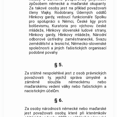
způsobem německé a maďarské okupanty.
Za takové osoby jest na příklad považovati
členy Vlajky, Rodobrany, Úderných oddílů
Hlinkovy gardy, vedoucí funkcionáře Spolku
pro spolupráci s Němci, České ligy proti
bolševismu, Kuratoria pro výchovu české
mládeže, Hlinkovy slovenské ludové strany,
Hlinkovy gardy, Hlinkovy mládeže, Národní
odborové ústředny zaměstnanecké, Svazu
zemědělství a lesnictví, Německo-slovenské
společnosti a jiných fašistických organisací
podobné povahy.
§ 5.
Za státně nespolehlivé jest z osob právnických
považovati ty, jejichž správa úmyslně a
záměrně sloužila německému nebo
maďarskému vedení války nebo fašistickým a
nacistickým účelům.
§ 6.
Za osoby národnosti německé nebo maďarské
jest považovati osoby, které při kterémkoliv