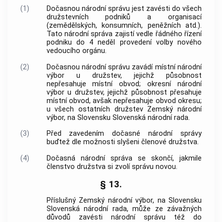
(1)
Dočasnou národní správu jest zavésti do všech
družstevních podniků a organisací
(zemědělských, konsumních, peněžních atd.).
Tato národní správa zajistí vedle řádného řízení
podniku do 4 neděl provedení volby nového
vedoucího orgánu.
(2)
Dočasnou národní správu zavádí místní národní
výbor u družstev, jejichž působnost
nepřesahuje místní obvod; okresní národní
výbor u družstev, jejichž působnost přesahuje
místní obvod, avšak nepřesahuje obvod okresu;
u všech ostatních družstev Zemský národní
výbor, na Slovensku Slovenská národní rada.
(3)
Před zavedením dočasné národní správy
buďtež dle možnosti slyšeni členové družstva.
(4)
Dočasná národní správa se skončí, jakmile
členstvo družstva si zvolí správu novou.
§ 13.
Příslušný Zemský národní výbor, na Slovensku
Slovenská národní rada, může ze závažných
důvodů zavésti národní správu též do