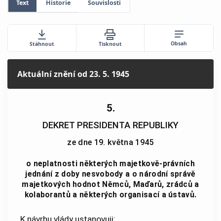
Text
Historie
Souvislosti
Obsah
Stáhnout
Tisknout
Aktuální znění
od 23. 5. 1945
5.
DEKRET PRESIDENTA REPUBLIKY
ze dne 19. května 1945
o neplatnosti některých majetkově-právních
jednání z doby nesvobody a o národní správě
majetkových hodnot Němců, Maďarů, zrádců a
kolaborantů a některých organisací a ústavů.
K návrhu vlády ustanovuji: