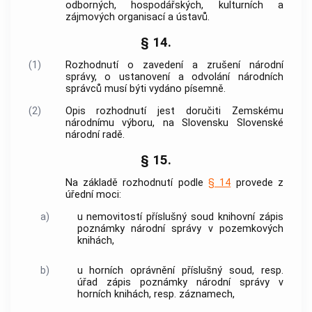
odborných, hospodářských, kulturních a
zájmových organisací a ústavů.
§ 14.
(1)
Rozhodnutí o zavedení a zrušení národní
správy, o ustanovení a odvolání národních
správců musí býti vydáno písemně.
(2)
Opis rozhodnutí jest doručiti Zemskému
národnímu výboru, na Slovensku Slovenské
národní radě.
§ 15.
Na základě rozhodnutí podle
§ 14
provede z
úřední moci:
a)
u nemovitostí příslušný soud knihovní zápis
poznámky národní správy v pozemkových
knihách,
b)
u horních oprávnění příslušný soud, resp.
úřad zápis poznámky národní správy v
horních knihách, resp. záznamech,