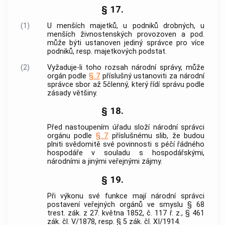
§ 17.
(1)
U menších majetků, u podniků drobných, u
menších živnostenských provozoven a pod.
může býti ustanoven jediný správce pro více
podniků, resp. majetkových podstat.
(2)
Vyžaduje-li toho rozsah národní správy, může
orgán podle
§ 7
příslušný ustanoviti za národní
správce sbor až 5členný, který řídí správu podle
zásady většiny.
§ 18.
Před nastoupením úřadu složí národní správci
orgánu podle
§ 7
příslušnému slib, že budou
plniti svědomitě své povinnosti s péčí řádného
hospodáře v souladu s hospodářskými,
národními a jinými veřejnými zájmy.
§ 19.
Při výkonu své funkce mají národní správci
postavení veřejných orgánů ve smyslu § 68
trest. zák. z 27. května 1852, č. 117 ř. z., § 461
zák. čl. V/1878, resp. § 5 zák. čl. XI/1914.