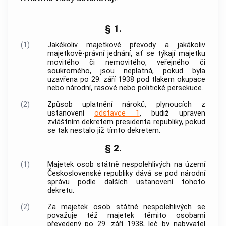
§ 1.
(1)
Jakékoliv majetkové převody a jakákoliv
majetkově-právní jednání, ať se týkají majetku
movitého či nemovitého, veřejného či
soukromého, jsou neplatná, pokud byla
uzavřena po 29. září 1938 pod tlakem okupace
nebo národní, rasové nebo politické persekuce.
(2)
Způsob uplatnění nároků, plynoucích z
ustanovení
odstavce 1
, budiž upraven
zvláštním dekretem presidenta republiky, pokud
se tak nestalo již tímto dekretem.
§ 2.
(1)
Majetek osob státně nespolehlivých na území
Československé republiky dává se pod národní
správu podle dalších ustanovení tohoto
dekretu.
(2)
Za majetek osob státně nespolehlivých se
považuje též majetek těmito osobami
převedený po 29. září 1938, leč by nabyvatel