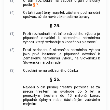
(3)
O tom rozhoduje na žádost orgán příslušný
podle
§ 7
.
(4)
Ostatní zajištěný majetek zůstane pod národní
správou, až do nové zákonodárné úpravy.
§ 25.
(1)
Proti rozhodnutí místního národního výboru je
přípustné odvolání k okresnímu národnímu
výboru, který rozhoduje s konečnou platností.
(2)
Proti rozhodnutí okresního národního výboru
jako prvé instance je přípustné odvolání k
Zemskému národnímu výboru, na Slovensku k
Slovenské národní radě.
(3)
Odvolání nemá odkladného účinku.
§ 26.
Nejde-li o čin přísněji trestný, potrestá se za
přečin trestem na svobodě do 5 let a
peněžitým trestem do 10 milionů korun,
případně úplným nebo částečným zabráním
majetku: