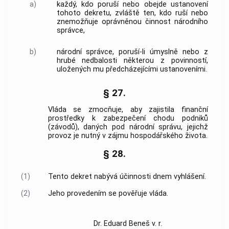
a)
každý, kdo poruší nebo obejde ustanovení
tohoto dekretu, zvláště ten, kdo ruší nebo
znemožňuje oprávněnou činnost národního
správce,
b)
národní správce, poruší-li úmyslně nebo z
hrubé nedbalosti některou z povinností,
uložených mu předcházejícími ustanoveními.
§ 27.
Vláda se zmocňuje, aby zajistila finanční
prostředky k zabezpečení chodu podniků
(závodů), daných pod národní správu, jejichž
provoz je nutný v zájmu hospodářského života.
§ 28.
(1)
Tento dekret nabývá účinnosti dnem vyhlášení.
(2)
Jeho provedením se pověřuje vláda.
Dr. Eduard Beneš v. r.