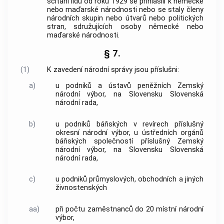
sčítání lidu od roku 1929 se přihlásili k německé
nebo maďarské národnosti nebo se staly členy
národních skupin nebo útvarů nebo politických
stran, sdružujících osoby německé nebo
maďarské národnosti.
§ 7.
(1)
K zavedení národní správy jsou příslušni:
a)
u podniků a ústavů peněžních Zemský
národní výbor, na Slovensku Slovenská
národní rada,
b)
u podniků báňských v revírech příslušný
okresní národní výbor, u ústředních orgánů
báňských společností příslušný Zemský
národní výbor, na Slovensku Slovenská
národní rada,
c)
u podniků průmyslových, obchodních a jiných
živnostenských
aa)
při počtu zaměstnanců do 20 místní národní
výbor,