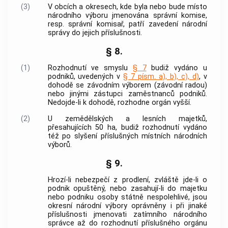
(3)
V obcích a okresech, kde byla nebo bude místo
národního výboru jmenována správní komise,
resp. správní komisař, patří zavedení národní
správy do jejich příslušnosti.
§ 8.
(1)
Rozhodnutí ve smyslu
§ 7
budiž vydáno u
podniků, uvedených v
§ 7 písm. a), b), c), d)
, v
dohodě se závodním výborem (závodní radou)
nebo jinými zástupci zaměstnanců podniků.
Nedojde-li k dohodě, rozhodne orgán vyšší.
(2)
U zemědělských a lesních majetků,
přesahujících 50 ha, budiž rozhodnutí vydáno
též po slyšení příslušných místních národních
výborů.
§ 9.
Hrozí-li nebezpečí z prodlení, zvláště jde-li o
podnik opuštěný, nebo zasahují-li do majetku
nebo podniku osoby státně nespolehlivé, jsou
okresní národní výbory oprávněny i při jinaké
příslušnosti jmenovati zatímního národního
správce až do rozhodnutí příslušného orgánu