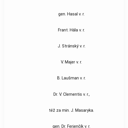
gen. Hasal v. r.
Frant. Hála v. r.
J. Stránský v. r.
V. Majer v. r.
B. Laušman v. r.
Dr. V. Clementis v. r.,
též za min. J. Masaryka.
gen. Dr. Ferjenčík v. r.