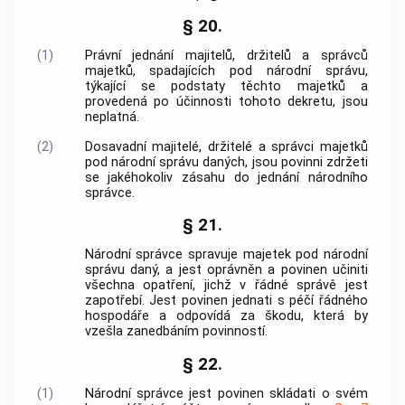
§ 20.
(1)
Právní jednání majitelů, držitelů a správců
majetků, spadajících pod národní správu,
týkající se podstaty těchto majetků a
provedená po účinnosti tohoto dekretu, jsou
neplatná.
(2)
Dosavadní majitelé, držitelé a správci majetků
pod národní správu daných, jsou povinni zdržeti
se jakéhokoliv zásahu do jednání národního
správce.
§ 21.
Národní správce spravuje majetek pod národní
správu daný, a jest oprávněn a povinen učiniti
všechna opatření, jichž v řádné správě jest
zapotřebí. Jest povinen jednati s péčí řádného
hospodáře a odpovídá za škodu, která by
vzešla zanedbáním povinností.
§ 22.
(1)
Národní správce jest povinen skládati o svém