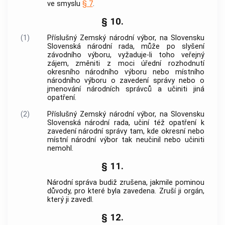
ve smyslu
§ 7
.
§ 10.
(1)
Příslušný Zemský národní výbor, na Slovensku
Slovenská národní rada, může po slyšení
závodního výboru, vyžaduje-li toho veřejný
zájem, změniti z moci úřední rozhodnutí
okresního národního výboru nebo místního
národního výboru o zavedení správy nebo o
jmenování národních správců a učiniti jiná
opatření.
(2)
Příslušný Zemský národní výbor, na Slovensku
Slovenská národní rada, učiní též opatření k
zavedení národní správy tam, kde okresní nebo
místní národní výbor tak neučinil nebo učiniti
nemohl.
§ 11.
Národní správa budiž zrušena, jakmile pominou
důvody, pro které byla zavedena. Zruší ji orgán,
který ji zavedl.
§ 12.