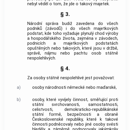
nebyl věděl o tom, že jde o takový majetek.
§ 3.
Národní správa budiž zavedena do všech
podniků (závodů) i do všech majetkových
podstat, kde toho vyžaduje plynulý chod výroby
a hospodářského života, zejména v závodech,
podnicích a majetkových podstatách
opuštěných nebo takových, které jsou v držbě,
správě, nájmu nebo pachtu osob státně
nespolehlivých.
§ 4.
Za osoby státně nespolehlivé jest považovat:
a)
osoby národnosti německé nebo maďarské,
b)
osoby, které vyvíjely činnost, směřující proti
státní svrchovanosti, samostatnosti,
celistvosti, demokraticko-republikánské
státní formě, bezpečnosti a obraně
Československé republiky, které k takové
činnosti podněcovaly nebo jiné osoby svésti
hleděly a záměrně podporovaly jakýmkoliv