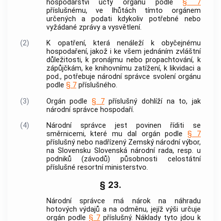
hospodářství účty orgánu podle
§ 7
příslušnému, ve lhůtách tímto orgánem
určených a podati kdykoliv potřebné nebo
vyžádané zprávy a vysvětlení.
(2)
K opatření, která nenáleží k obyčejnému
hospodaření, jakož i ke všem jednáním zvláštní
důležitosti, k pronájmu nebo propachtování, k
zápůjčkám, ke knihovnímu zatížení, k likvidaci a
pod., potřebuje národní správce svolení orgánu
podle
§ 7
příslušného.
(3)
Orgán podle
§ 7
příslušný dohlíží na to, jak
národní správce hospodaří.
(4)
Národní správce jest povinen říditi se
směrnicemi, které mu dal orgán podle
§ 7
příslušný nebo nadřízený Zemský národní výbor,
na Slovensku Slovenská národní rada, resp. u
podniků (závodů) působnosti celostátní
příslušné resortní ministerstvo.
§ 23.
Národní správce má nárok na náhradu
hotových výdajů a na odměnu, jejíž výši určuje
orgán podle
§ 7
příslušný. Náklady tyto jdou k