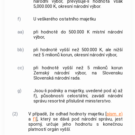
národní výbor, převyšuje-li hodnota však
5,000.000 K, okresní národní výbor.
f)
U veškerého ostatního majetku
aa)
při hodnotě do 500.000 K místní národní
výbor,
bb)
při hodnotě vyšší než 500.000 K, ale nižší
než 5 milionů korun, okresní národní výbor,
cc)
při hodnotě vyšší než 5 milionů korun
Zemský národní výbor, na Slovensku
Slovenská národní rada.
g)
Jsou-li podniky a majetky, uvedené pod a) až
f), působnosti celostátní, zavádí národní
správu resortně příslušné ministerstvo.
(2)
V případě, že odhad hodnoty majetku [
písm. e)
a
f)
], který se dává pod národní správu, jest
sporný, určuje jeho hodnotu s konečnou
platností orgán vyšší.