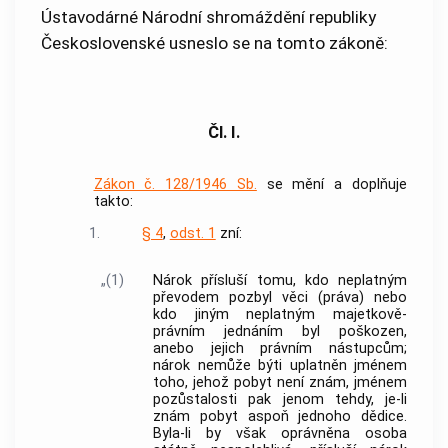
Ústavodárné Národní shromáždění republiky
Československé usneslo se na tomto zákoně:
Čl. I.
Zákon č. 128/1946 Sb.
se mění a doplňuje
takto:
1.
§ 4
,
odst. 1
zní:
„(1)
Nárok přísluší tomu, kdo neplatným
převodem pozbyl věci (práva) nebo
kdo jiným neplatným majetkově-
právním jednáním byl poškozen,
anebo jejich právním nástupcům;
nárok nemůže býti uplatněn jménem
toho, jehož pobyt není znám, jménem
pozůstalosti pak jenom tehdy, je-li
znám pobyt aspoň jednoho dědice.
Byla-li by však oprávněna osoba