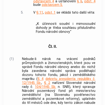
odstavcem 4
a ustanovení
§ 6
,
odst. 4
bude
odstavcem 5.
5.
V
§ 11
,
odst. 1
se vkládá tato další věta:
„K účinnosti soudní i mimosoudní
dohody je třeba souhlasu příslušného
Fondu národní obnovy.“
Čl. II.
(1)
Nebude-li nárok na vrácení podniků
průmyslových a živnostenských, které jsou ve
správě Fondu národní obnovy anebo do nichž
byla zavedena národní správa podléhající
dozoru tohoto fondu, jakož i zemědělského
majetku (
§ 4
dekretu presidenta republiky č.
12/1945 Sb.
,
§ 2
nařízení Slovenské národní
rady č.
104/1945 Sb.
n. SNR), který spravuje
Národní pozemkový fond při ministerstvu
zemědělství (na Slovensku pověřenectvo
zemědělství a pozemkové reformy), uplatněn
do tří měsíců ode dne, kdy tento zákon nabude