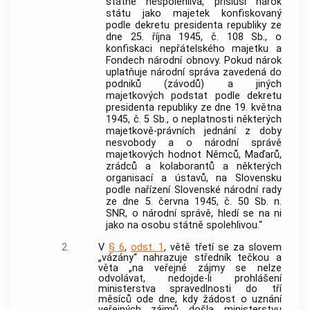
státně nespolehlivá, přísluší nárok
státu jako majetek konfiskovaný
podle dekretu presidenta republiky ze
dne 25. října 1945, č. 108 Sb., o
konfiskaci nepřátelského majetku a
Fondech národní obnovy. Pokud nárok
uplatňuje národní správa zavedená do
podniků (závodů) a jiných
majetkových podstat podle dekretu
presidenta republiky ze dne 19. května
1945, č. 5 Sb., o neplatnosti některých
majetkově-právních jednání z doby
nesvobody a o národní správě
majetkových hodnot Němců, Maďarů,
zrádců a kolaborantů a některých
organisací a ústavů, na Slovensku
podle nařízení Slovenské národní rady
ze dne 5. června 1945, č. 50 Sb. n.
SNR, o národní správě, hledí se na ni
jako na osobu státně spolehlivou.“
2.
V
§ 6
,
odst. 1
, větě třetí se za slovem
„vázány“ nahrazuje středník tečkou a
věta „na veřejné zájmy se nelze
odvolávat, nedojde-li prohlášení
ministerstva spravedlnosti do tří
měsíců ode dne, kdy žádost o uznání
veřejných zájmů došla ministerstvu