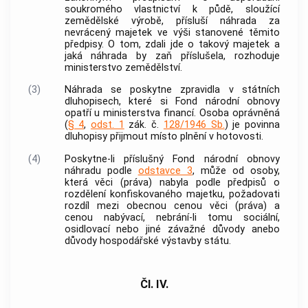
soukromého vlastnictví k půdě, sloužící
zemědělské výrobě, přísluší náhrada za
nevrácený majetek ve výši stanovené těmito
předpisy. O tom, zdali jde o takový majetek a
jaká náhrada by zaň příslušela, rozhoduje
ministerstvo zemědělství.
(3)
Náhrada se poskytne zpravidla v státních
dluhopisech, které si Fond národní obnovy
opatří u ministerstva financí. Osoba oprávněná
(
§ 4
,
odst. 1
zák. č.
128/1946 Sb.
) je povinna
dluhopisy přijmout místo plnění v hotovosti.
(4)
Poskytne-li příslušný Fond národní obnovy
náhradu podle
odstavce 3
, může od osoby,
která věci (práva) nabyla podle předpisů o
rozdělení konfiskovaného majetku, požadovati
rozdíl mezi obecnou cenou věci (práva) a
cenou nabývací, nebrání-li tomu sociální,
osidlovací nebo jiné závažné důvody anebo
důvody hospodářské výstavby státu.
Čl. IV.