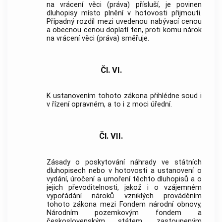
na vrácení věci (práva) přísluší, je povinen
dluhopisy místo plnění v hotovosti přijmouti.
Případný rozdíl mezi uvedenou nabývací cenou
a obecnou cenou doplatí ten, proti komu nárok
na vrácení věci (práva) směřuje.
Čl. VI.
K ustanovením tohoto zákona přihlédne soud i
v řízení opravném, a to i z moci úřední.
Čl. VII.
Zásady o poskytování náhrady ve státních
dluhopisech nebo v hotovosti a ustanovení o
vydání, úročení a umoření těchto dluhopisů a o
jejich převoditelnosti, jakož i o vzájemném
vypořádání nároků vzniklých prováděním
tohoto zákona mezi Fondem národní obnovy,
Národním pozemkovým fondem a
československým státem, zastoupeným