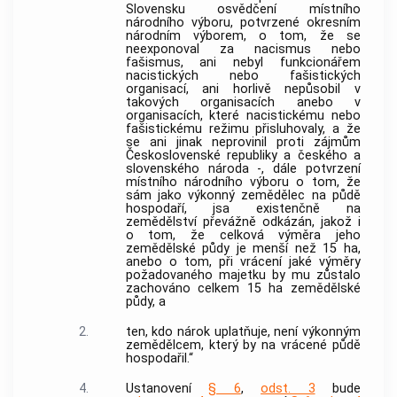
Slovensku osvědčení místního
národního výboru, potvrzené okresním
národním výborem, o tom, že se
neexponoval za nacismus nebo
fašismus, ani nebyl funkcionářem
nacistických nebo fašistických
organisací, ani horlivě nepůsobil v
takových organisacích anebo v
organisacích, které nacistickému nebo
fašistickému režimu přisluhovaly, a že
se ani jinak neprovinil proti zájmům
Československé republiky a českého a
slovenského národa -, dále potvrzení
místního národního výboru o tom, že
sám jako výkonný zemědělec na půdě
hospodaří, jsa existenčně na
zemědělství převážně odkázán, jakož i
o tom, že celková výměra jeho
zemědělské půdy je menší než 15 ha,
anebo o tom, při vrácení jaké výměry
požadovaného majetku by mu zůstalo
zachováno celkem 15 ha zemědělské
půdy, a
2.
ten, kdo nárok uplatňuje, není výkonným
zemědělcem, který by na vrácené půdě
hospodařil.“
4.
Ustanovení
§ 6
,
odst. 3
bude