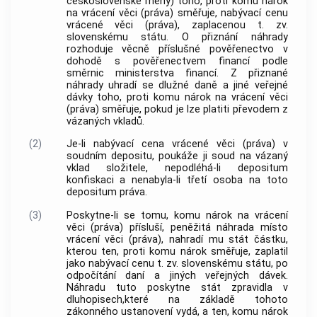
československé měny) toho, proti komu nárok
na vrácení věci (práva) směřuje, nabývací cenu
vrácené věci (práva), zaplacenou t. zv.
slovenskému státu. O přiznání náhrady
rozhoduje věcně příslušné pověřenectvo v
dohodě s pověřenectvem financí podle
směrnic ministerstva financí. Z přiznané
náhrady uhradí se dlužné daně a jiné veřejné
dávky toho, proti komu nárok na vrácení věci
(práva) směřuje, pokud je lze platiti převodem z
vázaných vkladů.
(2)
Je-li nabývací cena vrácené věci (práva) v
soudním depositu, poukáže ji soud na vázaný
vklad složitele, nepodléhá-li depositum
konfiskaci a nenabyla-li třetí osoba na toto
depositum práva.
(3)
Poskytne-li se tomu, komu nárok na vrácení
věci (práva) přísluší, peněžitá náhrada místo
vrácení věci (práva), nahradí mu stát částku,
kterou ten, proti komu nárok směřuje, zaplatil
jako nabývací cenu t. zv. slovenskému státu, po
odpočítání daní a jiných veřejných dávek.
Náhradu tuto poskytne stát zpravidla v
dluhopisech,které na základě tohoto
zákonného ustanovení vydá, a ten, komu nárok