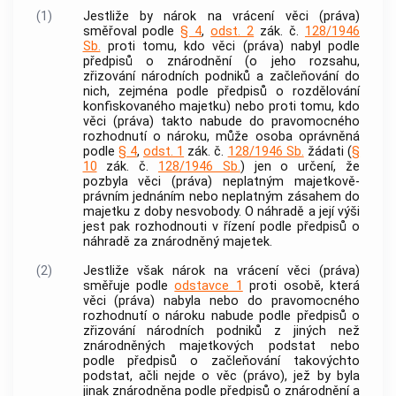
(1)
Jestliže by nárok na vrácení věci (práva)
směřoval podle
§ 4
,
odst. 2
zák. č.
128/1946
Sb.
proti tomu, kdo věci (práva) nabyl podle
předpisů o znárodnění (o jeho rozsahu,
zřizování národních podniků a začleňování do
nich, zejména podle předpisů o rozdělování
konfiskovaného majetku) nebo proti tomu, kdo
věci (práva) takto nabude do pravomocného
rozhodnutí o nároku, může osoba oprávněná
podle
§ 4
,
odst. 1
zák. č.
128/1946 Sb.
žádati (
§
10
zák. č.
128/1946 Sb.
) jen o určení, že
pozbyla věci (práva) neplatným majetkově-
právním jednáním nebo neplatným zásahem do
majetku z doby nesvobody. O náhradě a její výši
jest pak rozhodnouti v řízení podle předpisů o
náhradě za znárodněný majetek.
(2)
Jestliže však nárok na vrácení věci (práva)
směřuje podle
odstavce 1
proti osobě, která
věci (práva) nabyla nebo do pravomocného
rozhodnutí o nároku nabude podle předpisů o
zřizování národních podniků z jiných než
znárodněných majetkových podstat nebo
podle předpisů o začleňování takovýchto
podstat, ačli nejde o věc (právo), jež by byla
jinak znárodněna podle předpisů o znárodnění a