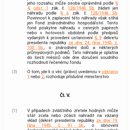
jeho rozsahu, může osoba oprávněná podle
§
4
,
odst. 1
zák. č.
128/1946 Sb.
žádati jen
náhradu podle
§ 6
zák. č.
128/1946 Sb.
Povinnost k zaplacení této náhrady však stíhá
jen Fond znárodněného hospodářství. Tento
fond poskytne náhradu v cenných papírech
nebo v hotovosti obdobně podle předpisů
vydaných k provedení ustanovení
§ 9
dekretu
presidenta republiky
ze dne 24. října 1945, č.
100 Sb.
, o znárodnění dolů a některých
průmyslových podniků. Tato náhrada je splatna
do šesti měsíců ode dne doručení soudního
rozhodnutí řečenému fondu.
(3)
O tom, jde-li o věc (právo) uvedenou v
odstavci
1
nebo
2
, rozhoduje příslušné ministerstvo.
Čl. V.
(1)
V případech zvláštního zřetele hodných může
stát zcela nebo zčásti nahradit na vázaný
vklad (dekret presidenta republiky
ze dne 19.
října 1945, č. 91 Sb.
, o obnovení