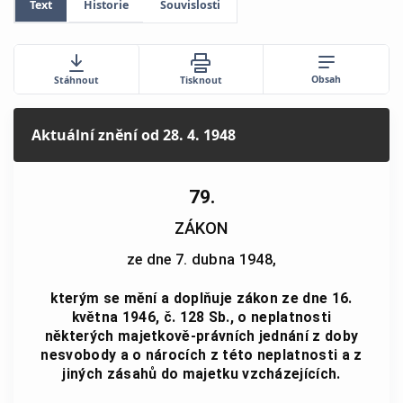
Text
Historie
Souvislosti
Obsah
Stáhnout
Tisknout
Aktuální znění
od 28. 4. 1948
79.
ZÁKON
ze dne 7. dubna 1948,
kterým se mění a doplňuje zákon ze dne 16.
května 1946, č. 128 Sb., o neplatnosti
některých majetkově-právních jednání z doby
nesvobody a o nárocích z této neplatnosti a z
jiných zásahů do majetku vzcházejících.