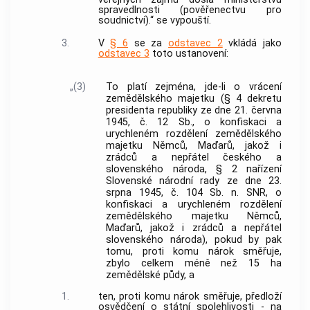
spravedlnosti (pověřenectvu pro
soudnictví).“ se vypouští.
3.
V
§ 6
se za
odstavec 2
vkládá jako
odstavec 3
toto ustanovení:
„(3)
To platí zejména, jde-li o vrácení
zemědělského majetku (§ 4 dekretu
presidenta republiky ze dne 21. června
1945, č. 12 Sb., o konfiskaci a
urychleném rozdělení zemědělského
majetku Němců, Maďarů, jakož i
zrádců a nepřátel českého a
slovenského národa, § 2 nařízení
Slovenské národní rady ze dne 23.
srpna 1945, č. 104 Sb. n. SNR, o
konfiskaci a urychleném rozdělení
zemědělského majetku Němců,
Maďarů, jakož i zrádců a nepřátel
slovenského národa), pokud by pak
tomu, proti komu nárok směřuje,
zbylo celkem méně než 15 ha
zemědělské půdy, a
1.
ten, proti komu nárok směřuje, předloží
osvědčení o státní spolehlivosti - na