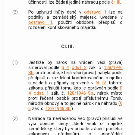
účinnosti, lze žádati jedině náhradu podle
čl. III
.
(2)
Po uplynutí lhůty dané v
odstavci 1
lze na
podniky a zemědělský majetek, uvedené v
odstavci 1
, použíti obdobně předpisů o
rozdělení konfiskovaného majetku.
Čl. III.
(1)
Jestliže by nárok na vrácení věci (práva)
směřoval podle
§ 4
,
odst. 2
zák. č.
128/1946
Sb.
proti osobě, která věci (práva) nabyla podle
předpisů o rozdělení konfiskovaného majetku,
a nejde-li o případy upravené v
čl. IV
tohoto
zákona, přísluší tomu, kdo je oprávněn podle
§
4
,
odst. 1
zák. č.
128/1946 Sb.
, nárok místo
proti řečené osobě proti příslušnému Fondu
národní obnovy, a to jedině nárok na náhradu (
§
6
zák. č.
128/1946 Sb.
).
(2)
Náhrada za nevrácenou věc (právo) přísluší ve
výši obecné ceny. Jde-li však o majetek
zemědělský, který by v případě vrácení podléhal
zákonným předpisům o uspořádání