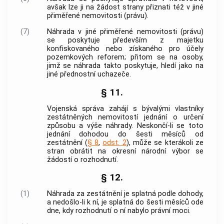
avšak lze ji na žádost strany přiznati též v jiné
přiměřené nemovitosti (právu).
(7)
Náhrada v jiné přiměřené nemovitosti (právu)
se poskytuje především z majetku
konfiskovaného nebo získaného pro účely
pozemkových reforem; přitom se na osoby,
jimž se náhrada takto poskytuje, hledí jako na
jiné přednostní uchazeče.
§ 11.
Vojenská správa
zahájí s bývalými vlastníky
zestátněných nemovitostí jednání o určení
způsobu a výše náhrady. Neskončí-li se toto
jednání dohodou do šesti měsíců od
zestátnění (
§ 8
,
odst. 2
), může se kterákoli ze
stran obrátit na okresní národní výbor se
žádostí o rozhodnutí.
§ 12.
(1)
Náhrada za zestátnění je splatná podle dohody,
a nedošlo-li k ní, je splatná do šesti měsíců ode
dne, kdy rozhodnutí o ní nabylo právní moci.