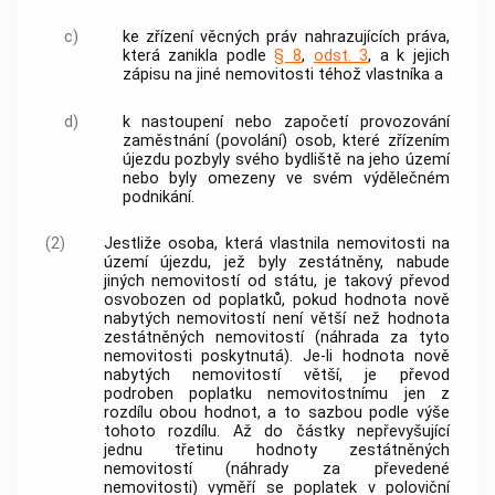
c)
ke zřízení věcných práv nahrazujících práva,
která zanikla podle
§ 8
,
odst. 3
, a k jejich
zápisu na jiné nemovitosti téhož vlastníka a
d)
k nastoupení nebo započetí provozování
zaměstnání (povolání) osob, které zřízením
újezdu pozbyly svého bydliště na jeho území
nebo byly omezeny ve svém výdělečném
podnikání.
(2)
Jestliže osoba, která vlastnila nemovitosti na
území újezdu, jež byly zestátněny, nabude
jiných nemovitostí od státu, je takový převod
osvobozen od poplatků, pokud hodnota nově
nabytých nemovitostí není větší než hodnota
zestátněných nemovitostí (náhrada za tyto
nemovitosti poskytnutá). Je-li hodnota nově
nabytých nemovitostí větší, je převod
podroben poplatku nemovitostnímu jen z
rozdílu obou hodnot, a to sazbou podle výše
tohoto rozdílu. Až do částky nepřevyšující
jednu třetinu hodnoty zestátněných
nemovitostí (náhrady za převedené
nemovitosti) vyměří se poplatek v poloviční