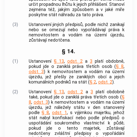
určit propadnou lhůtu k jejich přihlášení. Stanoví
zejména též, jakým způsobem a v jaké míře
poskytne stát náhradu za tato práva.
(3)
Ustanovení jiných předpisů, podle nichž zanikají
nebo se omezují nebo vypořádávají práva k
nemovitostem a vodám na území újezdu,
zůstávají nedotčena.
§ 14.
(1)
Ustanovení
§ 13
,
odst. 2
a
3
platí obdobně,
pokud jde o zaniklá práva třetích osob (
§ 8
,
odst. 3
) k nemovitostem a vodám na území
újezdu, jež přešly ze zaniklých obcí a jejich
komunálních podniků na stát (
§ 2
,
odst. 2
).
(2)
Ustanovení
§ 13
,
odst. 2
a
3
platí obdobně
také, pokud jde o zaniklá práva třetích osob (
§
8
,
odst. 3
) k nemovitostem a vodám na území
újezdu, jež náležely státu v den stanovený
podle
§ 8
,
odst. 1
, s výjimkou majetku, jehož
stát nabyl konfiskací nebo podle předpisů o
uspořádání soukromého vlastnictví k půdě;
pokud jde o tento majetek, zůstávají
nedotčeny zvláštní předpisy o vypořádání