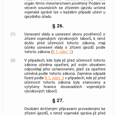
orgán tímto ministerstvem pověřený. Podání ve
věcech souvisících se zřízením újezdu určená
vojenské správě
lze v každém případě učinit u
újezdního úřadu.
§ 26.
(1)
Usnesení vlády a usnesení sboru pověřenců o
zřízení vojenských výcvikových táborů, k nimž
došlo před účinností tohoto zákona, mají
účinky usnesení vlády o zřízení újezdů podle
tohoto zákona (
§ 1
,
odst. 1
).
(2)
V případech, kde byla již před účinností tohoto
zákona učiněna opatření, jež svým obsahem
odpovídají jeho ustanovením, platí za opatření
učiněná podle tohoto zákona. Zejména odpadá
řízení podle
§ 1
,
odst. 3
v případech, kde již před
účinností tohoto zákona byly stanoveny a
vytyčeny hranice dosavadních vojenských
výcvikových táborů.
§ 27.
Osobám dotčeným přípravami provedenými ke
zřízení újezdů, s nimiž
vojenská správa
již před