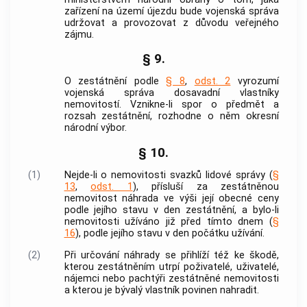
zařízení na území újezdu bude
vojenská správa
udržovat a provozovat z důvodu veřejného
zájmu.
§ 9.
O zestátnění podle
§ 8
,
odst. 2
vyrozumí
vojenská správa
dosavadní vlastníky
nemovitostí. Vznikne-li spor o předmět a
rozsah zestátnění, rozhodne o něm okresní
národní výbor.
§ 10.
(1)
Nejde-li o nemovitosti svazků lidové správy (
§
13
,
odst. 1
), přísluší za zestátněnou
nemovitost náhrada ve výši její obecné ceny
podle jejího stavu v den zestátnění, a bylo-li
nemovitosti užíváno již před tímto dnem (
§
16
), podle jejího stavu v den počátku užívání.
(2)
Při určování náhrady se přihlíží též ke škodě,
kterou zestátněním utrpí poživatelé, uživatelé,
nájemci nebo pachtýři zestátněné nemovitosti
a kterou je bývalý vlastník povinen nahradit.