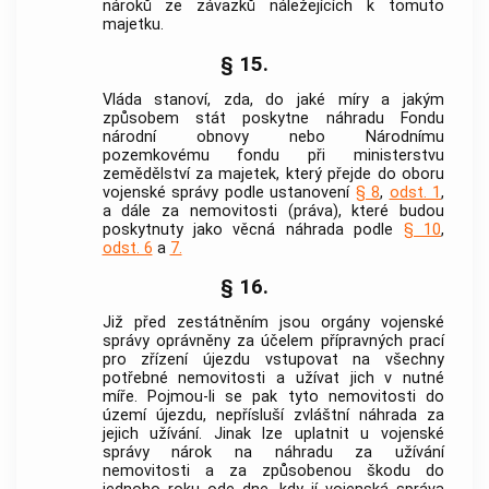
nároků ze závazků náležejících k tomuto
majetku.
§ 15.
Vláda stanoví, zda, do jaké míry a jakým
způsobem stát poskytne náhradu Fondu
národní obnovy nebo Národnímu
pozemkovému fondu při ministerstvu
zemědělství za majetek, který přejde do oboru
vojenské správy
podle ustanovení
§ 8
,
odst. 1
,
a dále za nemovitosti (práva), které budou
poskytnuty jako věcná náhrada podle
§ 10
,
odst. 6
a
7.
§ 16.
Již před zestátněním jsou orgány
vojenské
správy
oprávněny za účelem přípravných prací
pro zřízení újezdu vstupovat na všechny
potřebné nemovitosti a užívat jich v nutné
míře. Pojmou-li se pak tyto nemovitosti do
území újezdu, nepřísluší zvláštní náhrada za
jejich užívání. Jinak lze uplatnit u
vojenské
správy
nárok na náhradu za užívání
nemovitosti a za způsobenou škodu do