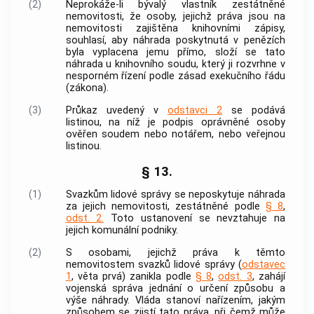
(2)
Neprokáže-li bývalý vlastník zestátněné
nemovitosti, že osoby, jejichž práva jsou na
nemovitosti zajištěna knihovními zápisy,
souhlasí, aby náhrada poskytnutá v penězích
byla vyplacena jemu přímo, složí se tato
náhrada u knihovního soudu, který ji rozvrhne v
nesporném řízení podle zásad exekučního řádu
(zákona).
(3)
Průkaz uvedený v
odstavci 2
se podává
listinou, na níž je podpis oprávněné osoby
ověřen soudem nebo notářem, nebo veřejnou
listinou.
§ 13.
(1)
Svazkům lidové správy se neposkytuje náhrada
za jejich nemovitosti, zestátněné podle
§ 8
,
odst. 2.
Toto ustanovení se nevztahuje na
jejich komunální podniky.
(2)
S osobami, jejichž práva k těmto
nemovitostem svazků lidové správy (
odstavec
1
, věta prvá) zanikla podle
§ 8
,
odst. 3
, zahájí
vojenská správa
jednání o určení způsobu a
výše náhrady. Vláda stanoví nařízením, jakým
způsobem se zjistí tato práva, při čemž může