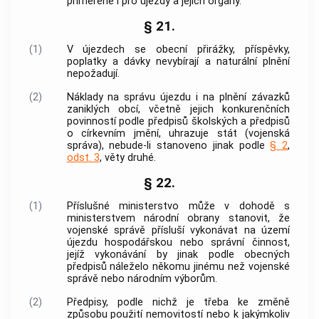
přiměřeně i pro újezdy a jejich orgány.
§ 21.
(1)
V újezdech se obecní přirážky, příspěvky,
poplatky a dávky nevybírají a naturální plnění
nepožadují.
(2)
Náklady na správu újezdu i na plnění závazků
zaniklých obcí, včetně jejich konkurenčních
povinností podle předpisů školských a předpisů
o církevním jmění, uhrazuje stát (
vojenská
správa
), nebude-li stanoveno jinak podle
§ 2
,
odst. 3
, věty druhé.
§ 22.
(1)
Příslušné ministerstvo může v dohodě s
ministerstvem národní obrany stanovit, že
vojenské správě
přísluší vykonávat na území
újezdu hospodářskou nebo správní činnost,
jejíž vykonávání by jinak podle obecných
předpisů náleželo někomu jinému než
vojenské
správě
nebo národním výborům.
(2)
Předpisy, podle nichž je třeba ke změně
způsobu použití nemovitostí nebo k jakýmkoliv