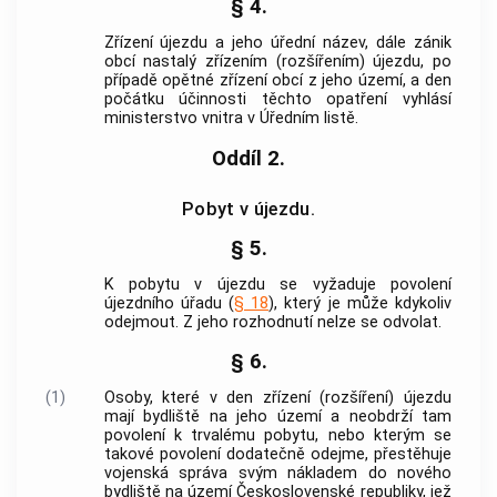
§ 4.
Zřízení újezdu a jeho úřední název, dále zánik
obcí nastalý zřízením (rozšířením) újezdu, po
případě opětné zřízení obcí z jeho území, a den
počátku účinnosti těchto opatření vyhlásí
ministerstvo vnitra v Úředním listě.
Oddíl 2.
Pobyt v újezdu.
§ 5.
K pobytu v újezdu se vyžaduje povolení
újezdního úřadu (
§ 18
), který je může kdykoliv
odejmout. Z jeho rozhodnutí nelze se odvolat.
§ 6.
(1)
Osoby, které v den zřízení (rozšíření) újezdu
mají bydliště na jeho území a neobdrží tam
povolení k trvalému pobytu, nebo kterým se
takové povolení dodatečně odejme, přestěhuje
vojenská správa
svým nákladem do nového
bydliště na území Československé republiky, jež