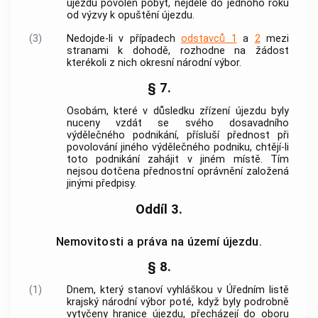
újezdu povolen pobyt, nejdéle do jednoho roku
od výzvy k opuštění újezdu.
(3)
Nedojde-li v případech
odstavců 1
a
2
mezi
stranami k dohodě, rozhodne na žádost
kterékoli z nich okresní národní výbor.
§ 7.
Osobám, které v důsledku zřízení újezdu byly
nuceny vzdát se svého dosavadního
výdělečného podnikání, přísluší přednost při
povolování jiného výdělečného podniku, chtějí-li
toto podnikání zahájit v jiném místě. Tím
nejsou dotčena přednostní oprávnění založená
jinými předpisy.
Oddíl 3.
Nemovitosti a práva na území újezdu.
§ 8.
(1)
Dnem, který stanoví vyhláškou v Úředním listě
krajský národní výbor poté, když byly podrobně
vytyčeny hranice újezdu, přecházejí do oboru