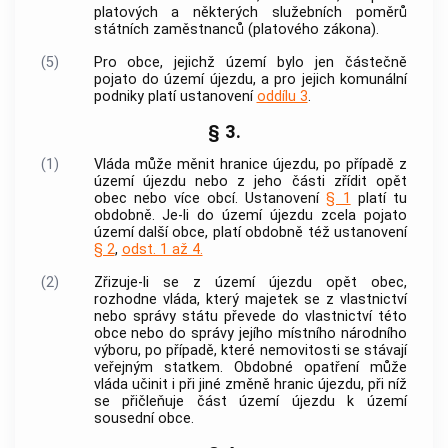
platových a některých služebních poměrů
státních zaměstnanců (platového zákona).
(5)
Pro obce, jejichž území bylo jen částečně
pojato do území újezdu, a pro jejich komunální
podniky platí ustanovení
oddílu 3
.
§ 3.
(1)
Vláda může měnit hranice újezdu, po případě z
území újezdu nebo z jeho části zřídit opět
obec nebo více obcí. Ustanovení
§ 1
platí tu
obdobně. Je-li do území újezdu zcela pojato
území další obce, platí obdobně též ustanovení
§ 2
,
odst. 1 až 4.
(2)
Zřizuje-li se z území újezdu opět obec,
rozhodne vláda, který majetek se z vlastnictví
nebo správy státu převede do vlastnictví této
obce nebo do správy jejího místního národního
výboru, po případě, které nemovitosti se stávají
veřejným statkem. Obdobné opatření může
vláda učinit i při jiné změně hranic újezdu, při níž
se přičleňuje část území újezdu k území
sousední obce.