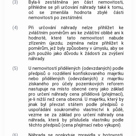
(3)
Byla-li zestátněna jen část nemovitosti,
přihlédne se při určování náhrady také k tomu,
oč se zmenšila hodnota zbylé části
nemovitosti po zestátnění.
(4)
Při určování náhrady nelze přihlížet ke
zvláštním poměrům ani ke zvláštní oblibě ani k
hodnotě, které tato nemovitost nabude
zřízením újezdu; zejména nelze přihlížet k
poměrům, jež byly způsobeny v úmyslu, aby se
jich použilo jako důvodu k žádosti za zvýšení
náhrady.
(5)
U nemovitostí přidělených (odevzdaných) podle
předpisů o rozdělení konfiskovaného majetku
nebo přidělených (odevzdaných) z majetku
získaného pro účely pozemkových reforem
nastupuje na místo obecné ceny jako základ
pro určení náhrady cena přídělová (přejímací),
je-li nižší než cena obecná. U majetku, který by
jinak byl převzat státem podle předpisů o
uspořádání soukromého vlastnictví k půdě,
vezme se za základ pro určení náhrady ona
náhrada, která by příslušela vlastníku podle
těchto předpisů (cena přejímací nebo výkupní).
(6)
Náhrada se poskytuje zpravidla v hotovosti,