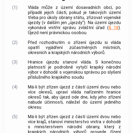
(1)
Vláda může z území dosavadních obcí, po
případě jejich částí, pokud je takových území
třeba pro úkoly obrany státu, zřizovat vojenské
újezdy (v dalším jen „újezdy“). Na území újezdu
vykonává vnitřní správu zvláštní úřad (
§ 18
).
Újezd není právnickou osobou.
(2)
Před rozhodnutím o zřízení újezdu si vláda
opatří vyjádření zúčastněných místních,
okresních a krajských národních výborů.
(3)
Hranice újezdu stanoví vláda. S konečnou
platností je podrobně vytyčí krajský národní
výbor v dohodě s
vojenskou správou
po slyšení
příslušného krajského soudu.
(4)
Má-li být zřízen újezd z částí území dvou nebo
více okresů, upraví vláda nařízením hranice
okresů tak, aby újezd ode dne, kdy jeho zřízení
nabude účinnosti, náležel do území jediného
okresu.
(5)
Má-li být zřízen újezd z částí území dvou nebo
více krajů, stanoví ministerstvo vnitra v dohodě
s ministerstvem národní obrany, který z
krajských národních výborů provede řízení