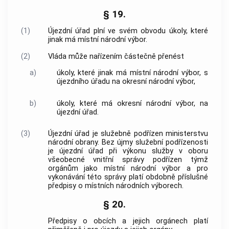
§ 19.
(1)
Újezdní úřad plní ve svém obvodu úkoly, které
jinak má místní národní výbor.
(2)
Vláda může nařízením částečně přenést
a)
úkoly, které jinak má místní národní výbor, s
újezdního úřadu na okresní národní výbor,
b)
úkoly, které má okresní národní výbor, na
újezdní úřad.
(3)
Újezdní úřad je služebně podřízen ministerstvu
národní obrany. Bez újmy služební podřízenosti
je újezdní úřad při výkonu služby v oboru
všeobecné vnitřní správy podřízen týmž
orgánům jako místní národní výbor a pro
vykonávání této správy platí obdobně příslušné
předpisy o místních národních výborech.
§ 20.
Předpisy o obcích a jejich orgánech platí