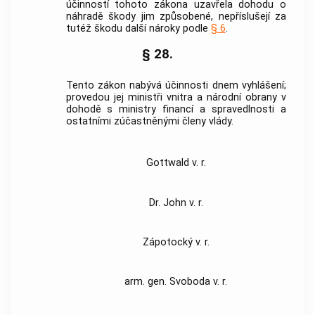
účinností tohoto zákona uzavřela dohodu o
náhradě škody jim způsobené, nepříslušejí za
tutéž škodu další nároky podle
§ 6
.
§ 28.
Tento zákon nabývá účinnosti dnem vyhlášení;
provedou jej ministři vnitra a národní obrany v
dohodě s ministry financí a spravedlnosti a
ostatními zúčastněnými členy vlády.
Gottwald v. r.
Dr. John v. r.
Zápotocký v. r.
arm. gen. Svoboda v. r.