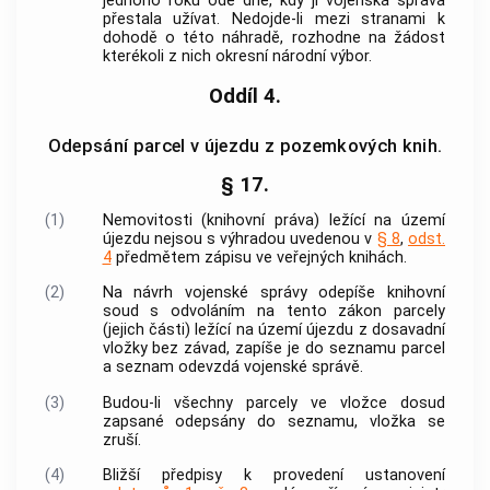
jednoho roku ode dne, kdy jí
vojenská správa
přestala užívat. Nedojde-li mezi stranami k
dohodě o této náhradě, rozhodne na žádost
kterékoli z nich okresní národní výbor.
Oddíl 4.
Odepsání parcel v újezdu z pozemkových knih.
§ 17.
(1)
Nemovitosti (knihovní práva) ležící na území
újezdu nejsou s výhradou uvedenou v
§ 8
,
odst.
4
předmětem zápisu ve veřejných knihách.
(2)
Na návrh
vojenské správy
odepíše knihovní
soud s odvoláním na tento zákon parcely
(jejich části) ležící na území újezdu z dosavadní
vložky bez závad, zapíše je do seznamu parcel
a seznam odevzdá
vojenské správě
.
(3)
Budou-li všechny parcely ve vložce dosud
zapsané odepsány do seznamu, vložka se
zruší.
(4)
Bližší předpisy k provedení ustanovení