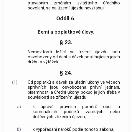
stavebním změnám zvláštního úředního
povolení, se na území újezdu nevztahují.
Oddíl 6.
Berní a poplatkové úlevy.
§ 23.
Nemovitosti ležící na území újezdu jsou
osvobozeny od daní a dávek postihujících jejich
držbu a výtěžek.
§ 24.
(1)
Od poplatků a dávek za úřední úkony ve věcech
správních jsou osvobozena právní jednání,
písemnosti a úřední úkony, pokud je jich třeba v
souvislosti se zřízením újezdu
a)
k úpravě právních poměrů obcí a
komunálních podniků zaniklých nebo
dotčených zřízením újezdu,
b)
k vypořádání nároků podle tohoto zákona,