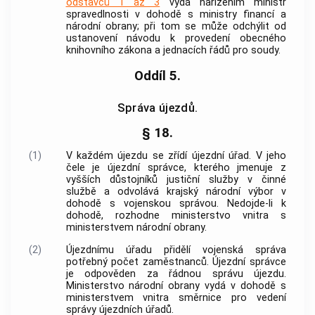
odstavců 1 až 3
vydá nařízením ministr
spravedlnosti v dohodě s ministry financí a
národní obrany; při tom se může odchýlit od
ustanovení návodu k provedení obecného
knihovního zákona a jednacích řádů pro soudy.
Oddíl 5.
Správa újezdů.
§ 18.
(1)
V každém újezdu se zřídí újezdní úřad. V jeho
čele je újezdní správce, kterého jmenuje z
vyšších důstojníků justiční služby v činné
službě a odvolává krajský národní výbor v
dohodě s
vojenskou správou
. Nedojde-li k
dohodě, rozhodne ministerstvo vnitra s
ministerstvem národní obrany.
(2)
Újezdnímu úřadu přidělí
vojenská správa
potřebný počet zaměstnanců. Újezdní správce
je odpověden za řádnou správu újezdu.
Ministerstvo národní obrany vydá v dohodě s
ministerstvem vnitra směrnice pro vedení
správy újezdních úřadů.