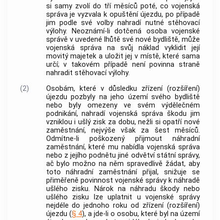
si samy zvolí do tří měsíců poté, co
vojenská
správa
je vyzvala k opuštění újezdu, po případě
jim podle své volby nahradí nutné stěhovací
výlohy. Neoznámí-li dotčená osoba
vojenské
správě
v uvedené lhůtě své nové bydliště, může
vojenská správa
na svůj náklad vyklidit její
movitý majetek a uložit jej v místě, které sama
určí; v takovém případě není povinna straně
nahradit stěhovací výlohy.
(2)
Osobám, které v důsledku zřízení (rozšíření)
újezdu pozbyly na jeho území svého bydliště
nebo byly omezeny ve svém výdělečném
podnikání, nahradí
vojenská správa
škodu jim
vzniklou i ušlý zisk za dobu, nežli si opatří nové
zaměstnání, nejvýše však za šest měsíců.
Odmítne-li poškozený přijmout náhradní
zaměstnání, které mu nabídla
vojenská správa
nebo z jejího podnětu jiné odvětví státní správy,
ač bylo možno na něm spravedlivě žádat, aby
toto náhradní zaměstnání přijal, snižuje se
přiměřeně povinnost
vojenské správy
k náhradě
ušlého zisku. Nárok na náhradu škody nebo
ušlého zisku lze uplatnit u
vojenské správy
nejdéle do jednoho roku od zřízení (rozšíření)
újezdu (
§ 4
), a jde-li o osobu, které byl na území