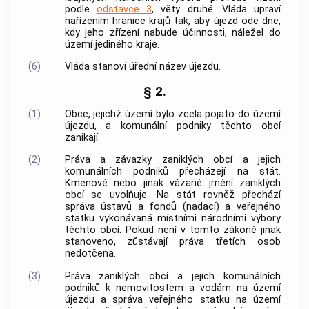
podle
odstavce 3
, věty druhé. Vláda upraví
nařízením hranice krajů tak, aby újezd ode dne,
kdy jeho zřízení nabude účinnosti, náležel do
území jediného kraje.
(6)
Vláda stanoví úřední název újezdu.
§ 2.
(1)
Obce, jejichž území bylo zcela pojato do území
újezdu, a komunální podniky těchto obcí
zanikají.
(2)
Práva a závazky zaniklých obcí a jejich
komunálních podniků přecházejí na stát.
Kmenové nebo jinak vázané jmění zaniklých
obcí se uvolňuje. Na stát rovněž přechází
správa ústavů a fondů (nadací) a veřejného
statku vykonávaná místními národními výbory
těchto obcí. Pokud není v tomto zákoně jinak
stanoveno, zůstávají práva třetích osob
nedotčena.
(3)
Práva zaniklých obcí a jejich komunálních
podniků k nemovitostem a vodám na území
újezdu a správa veřejného statku na území