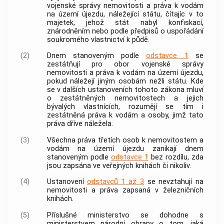
vojenské správy
nemovitosti a práva k vodám
na území újezdu, náležející státu, čítajíc v to
majetek, jehož stát nabyl konfiskací,
znárodněním nebo podle předpisů o uspořádání
soukromého vlastnictví k půdě.
(2)
Dnem stanoveným podle
odstavce 1
se
zestátňují pro obor
vojenské správy
nemovitosti a práva k vodám na území újezdu,
pokud náležejí jiným osobám nežli státu. Kde
se v dalších ustanoveních tohoto zákona mluví
o zestátněných nemovitostech a jejich
bývalých vlastnících, rozumějí se tím i
zestátněná práva k vodám a osoby, jimž tato
práva dříve náležela.
(3)
Všechna práva třetích osob k nemovitostem a
vodám na území újezdu zanikají dnem
stanoveným podle
odstavce 1
bez rozdílu, zda
jsou zapsána ve veřejných knihách či nikoliv.
(4)
Ustanovení
odstavců 1 až 3
se nevztahují na
nemovitosti a práva zapsaná v železničních
knihách.
(5)
Příslušné ministerstvo se dohodne s
ministerstvem národní obrany o tom, jaká