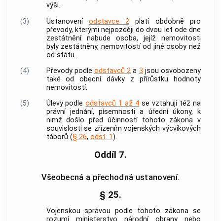
výši.
(3)
Ustanovení
odstavce 2
platí obdobně pro
převody, kterými nejpozději do dvou let ode dne
zestátnění nabude osoba, jejíž nemovitosti
byly zestátněny, nemovitostí od jiné osoby než
od státu.
(4)
Převody podle
odstavců 2
a
3
jsou osvobozeny
také od obecní dávky z přírůstku hodnoty
nemovitostí.
(5)
Úlevy podle
odstavců 1 až 4
se vztahují též na
právní jednání, písemnosti a úřední úkony, k
nimž došlo před účinností tohoto zákona v
souvislosti se zřízením vojenských výcvikových
táborů (
§ 26
,
odst. 1
).
Oddíl 7.
Všeobecná a přechodná ustanovení.
§ 25.
Vojenskou správou
podle tohoto zákona se
rozumí ministerstvo národní obrany nebo