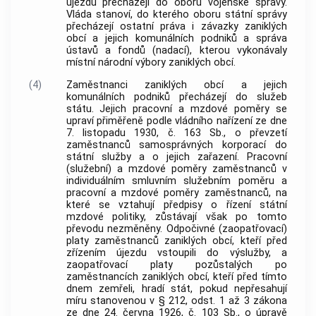
újezdu přecházejí do oboru
vojenské správy
.
Vláda stanoví, do kterého oboru státní správy
přecházejí ostatní práva i závazky zaniklých
obcí a jejich komunálních podniků a správa
ústavů a fondů (nadací), kterou vykonávaly
místní národní výbory zaniklých obcí.
(4)
Zaměstnanci zaniklých obcí a jejich
komunálních podniků přecházejí do služeb
státu. Jejich pracovní a mzdové poměry se
upraví přiměřeně podle vládního nařízení ze dne
7. listopadu 1930, č. 163 Sb., o převzetí
zaměstnanců samosprávných korporací do
státní služby a o jejich zařazení. Pracovní
(služební) a mzdové poměry zaměstnanců v
individuálním smluvním služebním poměru a
pracovní a mzdové poměry zaměstnanců, na
které se vztahují předpisy o řízení státní
mzdové politiky, zůstávají však po tomto
převodu nezměněny. Odpočivné (zaopatřovací)
platy zaměstnanců zaniklých obcí, kteří před
zřízením újezdu vstoupili do výslužby, a
zaopatřovací platy pozůstalých po
zaměstnancích zaniklých obcí, kteří před tímto
dnem zemřeli, hradí stát, pokud nepřesahují
míru stanovenou v § 212, odst. 1 až 3 zákona
ze dne 24. června 1926, č. 103 Sb., o úpravě