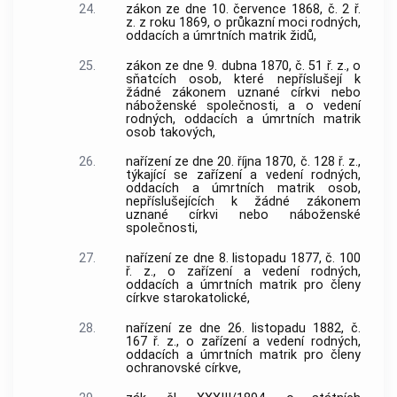
24.
zákon ze dne 10. července 1868, č. 2 ř.
z. z roku 1869, o průkazní moci rodných,
oddacích a úmrtních matrik židů,
25.
zákon ze dne 9. dubna 1870, č. 51 ř. z., o
sňatcích osob, které nepříslušejí k
žádné zákonem uznané církvi nebo
náboženské společnosti, a o vedení
rodných, oddacích a úmrtních matrik
osob takových,
26.
nařízení ze dne 20. října 1870, č. 128 ř. z.,
týkající se zařízení a vedení rodných,
oddacích a úmrtních matrik osob,
nepříslušejících k žádné zákonem
uznané církvi nebo náboženské
společnosti,
27.
nařízení ze dne 8. listopadu 1877, č. 100
ř. z., o zařízení a vedení rodných,
oddacích a úmrtních matrik pro členy
církve starokatolické,
28.
nařízení ze dne 26. listopadu 1882, č.
167 ř. z., o zařízení a vedení rodných,
oddacích a úmrtních matrik pro členy
ochranovské církve,