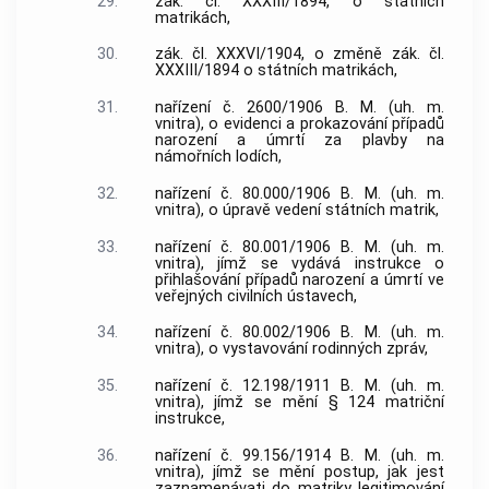
29.
zák. čl. XXXIII/1894, o státních
matrikách,
30.
zák. čl. XXXVI/1904, o změně zák. čl.
XXXIII/1894 o státních matrikách,
31.
nařízení č. 2600/1906 B. M. (uh. m.
vnitra), o evidenci a prokazování případů
narození a úmrtí za plavby na
námořních lodích,
32.
nařízení č. 80.000/1906 B. M. (uh. m.
vnitra), o úpravě vedení státních matrik,
33.
nařízení č. 80.001/1906 B. M. (uh. m.
vnitra), jímž se vydává instrukce o
přihlašování případů narození a úmrtí ve
veřejných civilních ústavech,
34.
nařízení č. 80.002/1906 B. M. (uh. m.
vnitra), o vystavování rodinných zpráv,
35.
nařízení č. 12.198/1911 B. M. (uh. m.
vnitra), jímž se mění § 124 matriční
instrukce,
36.
nařízení č. 99.156/1914 B. M. (uh. m.
vnitra), jímž se mění postup, jak jest
zaznamenávati do matriky legitimování