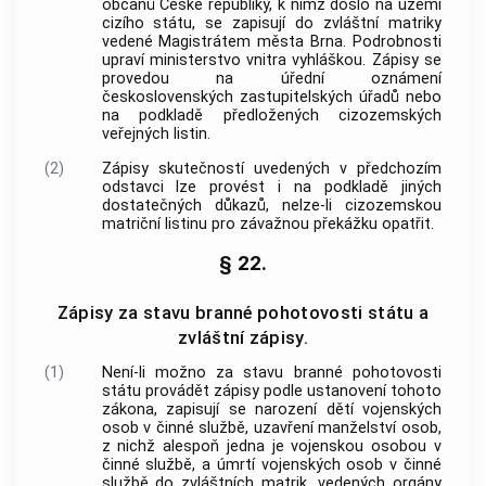
občanů České republiky, k nimž došlo na území
cizího státu, se zapisují do zvláštní matriky
vedené Magistrátem města Brna. Podrobnosti
upraví ministerstvo vnitra vyhláškou. Zápisy se
provedou na úřední oznámení
československých zastupitelských úřadů nebo
na podkladě předložených cizozemských
veřejných listin.
(2)
Zápisy skutečností uvedených v předchozím
odstavci lze provést i na podkladě jiných
dostatečných důkazů, nelze-li cizozemskou
matriční listinu pro závažnou překážku opatřit.
§ 22.
Zápisy za stavu branné pohotovosti státu a
zvláštní zápisy.
(1)
Není-li možno za stavu branné pohotovosti
státu provádět zápisy podle ustanovení tohoto
zákona, zapisují se narození dětí vojenských
osob v činné službě, uzavření manželství osob,
z nichž alespoň jedna je vojenskou osobou v
činné službě, a úmrtí vojenských osob v činné
službě do zvláštních matrik, vedených orgány