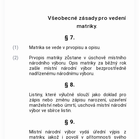
Všeobecné zásady pro vedení
matriky.
§ 7.
(1)
Matrika se vede v prvopisu a opisu.
(2)
Prvopis matriky zůstane v úschově místního
národního výboru. Opis matriky za běžný rok
zašle místní národní výbor bezprostředně
nadřízenému národnímu výboru.
§ 8.
Listiny, které výlučně slouží jako doklad pro
zápis nebo změnu zápisu narození, uzavření
manželství nebo úmrtí, uschová místní národní
výbor ve sbírce listin.
§ 9.
Místní národní výbor vydá úřední výpis z
matriky, jakož i povolí v přítomnosti svého