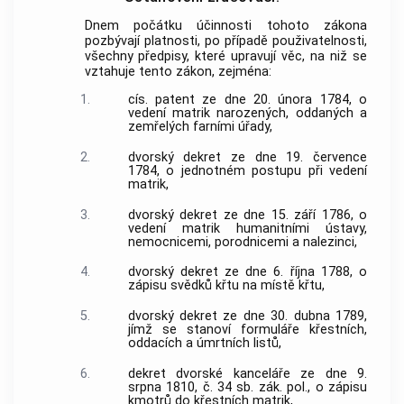
Dnem počátku účinnosti tohoto zákona
pozbývají platnosti, po případě použivatelnosti,
všechny předpisy, které upravují věc, na niž se
vztahuje tento zákon, zejména:
1.
cís. patent ze dne 20. února 1784, o
vedení matrik narozených, oddaných a
zemřelých farními úřady,
2.
dvorský dekret ze dne 19. července
1784, o jednotném postupu při vedení
matrik,
3.
dvorský dekret ze dne 15. září 1786, o
vedení matrik humanitními ústavy,
nemocnicemi, porodnicemi a nalezinci,
4.
dvorský dekret ze dne 6. října 1788, o
zápisu svědků křtu na místě křtu,
5.
dvorský dekret ze dne 30. dubna 1789,
jímž se stanoví formuláře křestních,
oddacích a úmrtních listů,
6.
dekret dvorské kanceláře ze dne 9.
srpna 1810, č. 34 sb. zák. pol., o zápisu
kmotrů do křestních matrik,