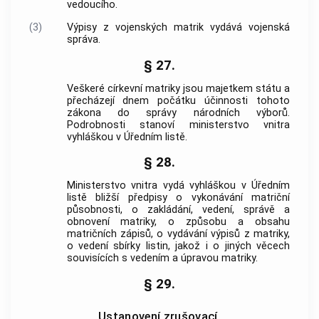
vedoucího.
(3)
Výpisy z vojenských matrik vydává vojenská
správa.
§ 27.
Veškeré církevní matriky jsou majetkem státu a
přecházejí dnem počátku účinnosti tohoto
zákona do správy národních výborů.
Podrobnosti stanoví ministerstvo vnitra
vyhláškou v Úředním listě.
§ 28.
Ministerstvo vnitra vydá vyhláškou v Úředním
listě bližší předpisy o vykonávání matriční
působnosti, o zakládání, vedení, správě a
obnovení matriky, o způsobu a obsahu
matričních zápisů, o vydávání výpisů z matriky,
o vedení sbírky listin, jakož i o jiných věcech
souvisících s vedením a úpravou matriky.
§ 29.
Ustanovení zrušovací.