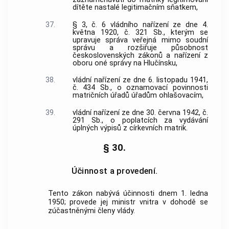
dítěte nastalé legitimačním sňatkem,
37.
§ 3, č. 6 vládního nařízení ze dne 4.
května 1920, č. 321 Sb., kterým se
upravuje správa veřejná mimo soudní
správu a rozšiřuje působnost
československých zákonů a nařízení z
oboru oné správy na Hlučínsku,
38.
vládní nařízení ze dne 6. listopadu 1941,
č. 434 Sb., o oznamovací povinnosti
matričních úřadů úřadům ohlašovacím,
39.
vládní nařízení ze dne 30. června 1942, č.
291 Sb., o poplatcích za vydávání
úplných výpisů z církevních matrik.
§ 30.
Účinnost a provedení.
Tento zákon nabývá účinnosti dnem 1. ledna
1950; provede jej ministr vnitra v dohodě se
zúčastněnými členy vlády.