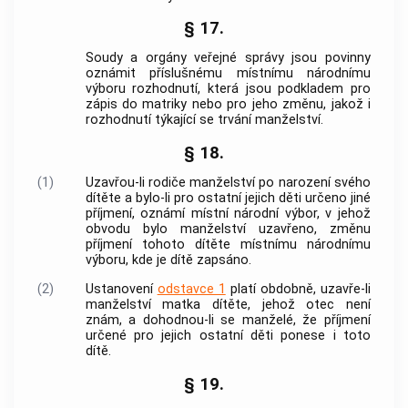
§ 17.
Soudy a orgány veřejné správy jsou povinny
oznámit příslušnému místnímu národnímu
výboru rozhodnutí, která jsou podkladem pro
zápis do matriky nebo pro jeho změnu, jakož i
rozhodnutí týkající se trvání manželství.
§ 18.
(1)
Uzavřou-li rodiče manželství po narození svého
dítěte a bylo-li pro ostatní jejich děti určeno jiné
příjmení, oznámí místní národní výbor, v jehož
obvodu bylo manželství uzavřeno, změnu
příjmení tohoto dítěte místnímu národnímu
výboru, kde je dítě zapsáno.
(2)
Ustanovení
odstavce 1
platí obdobně, uzavře-li
manželství matka dítěte, jehož otec není
znám, a dohodnou-li se manželé, že příjmení
určené pro jejich ostatní děti ponese i toto
dítě.
§ 19.