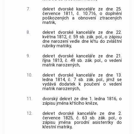
7.
dekret dvorské kanceláře ze dne 25.
července 1811, č. 10.716, o doplnění
poškozených a obnovení ztracených
matrik,
8.
dekret dvorské kanceláře ze dne 22.
května 1812, č. 59 sb. zák. pol., o zápisu
dne narození vedle dne křtu do zvláštní
rubriky matriky,
9.
dekret dvorské kanceláře ze dne 21.
října 1813, č. 49 sb. zák. pol., o vedení
matrik narozených,
10.
dekret dvorské kanceláře ze dne 13.
ledna 1814, č. 7 sb. zák. pol., jímž se
vydává dodatek k poučení o vedení
matrik narozených,
11.
dvorský dekret ze dne 1. ledna 1816, o
zápisu jména křtícího kněze,
12.
dekret dvorské kanceláře ze dne 2.
července 1825, č. 63 sb. zák. pol., o
zápisu jména porodní asistentky do
křestní matriky,