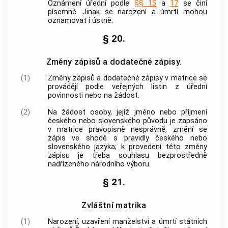
Oznámení úřední podle
§§ 15
a
17
se činí
písemně. Jinak se narození a úmrtí mohou
oznamovat i ústně.
§ 20.
Změny zápisů a dodatečné zápisy.
(1)
Změny zápisů a dodatečné zápisy v matrice se
provádějí podle veřejných listin z úřední
povinnosti nebo na žádost.
(2)
Na žádost osoby, jejíž jméno nebo příjmení
českého nebo slovenského původu je zapsáno
v matrice pravopisně nesprávně, změní se
zápis ve shodě s pravidly českého nebo
slovenského jazyka; k provedení této změny
zápisu je třeba souhlasu bezprostředně
nadřízeného národního výboru.
§ 21.
Zvláštní matrika
(1)
Narození, uzavření manželství a úmrtí státních