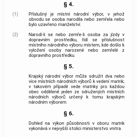
§ 4.
(1)
Příslušný je místní národní výbor, v jehož
obvodu se osoba narodila nebo zemřela nebo
bylo uzavřeno manželství.
(2)
Narodí-li se nebo zemře-li osoba za jízdy v
dopravním prostředku, řídí se příslušnost
místního národního výboru místem, kde došlo k
vyložení osoby narozené nebo zemřelé z
dopravního prostředku.
§ 5.
Krajský národní výbor může sdružit dva nebo
více místních národních výborů k vedení matrik;
v takovém případě vede matriky pro každou
obec odděleně jeden ze sdružených místních
národních výborů určený k tomu krajským
národním výborem.
§ 6.
Dohled na výkon působnosti v oboru matrik
vykonává v nejvyšší stolici ministerstvo vnitra.