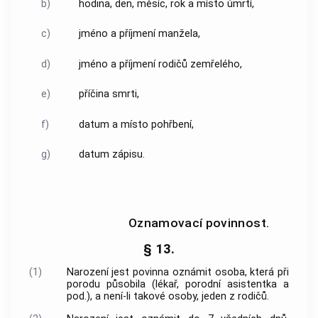
b)
hodina, den, měsíc, rok a místo úmrtí,
c)
jméno a příjmení manžela,
d)
jméno a příjmení rodičů zemřelého,
e)
příčina smrti,
f)
datum a místo pohřbení,
g)
datum zápisu.
Oznamovací povinnost.
§ 13.
(1)
Narození jest povinna oznámit osoba, která při
porodu působila (lékař, porodní asistentka a
pod.), a není-li takové osoby, jeden z rodičů.