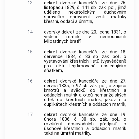
13.
dekret dvorské kanceláře ze dne 26.
listopadu 1829, č. 141 sb. zák. pol., jímž
uděleno nekatolickým duchovním
správcům oprávnění vésti matriky
křestní, oddací a úmrtní,
14.
dvorský dekret ze dne 20. ledna 1831, o
vedení matrik v nemocnicích
Milosrdných bratří,
15.
dekret dvorské kanceláře ze dne 18.
července 1834, č. 83 sb. zák. pol., o
vystavování křestních listů (vysvědčení)
pro děti legitimované následujícím
sňatkem,
16.
dekret dvorské kanceláře ze dne 27.
června 1835, č. 97 sb. zák. pol., o zápisu
kmotrů a svědků do křestních a
oddacích matrik a otců nemanželských
dítek do křestních matrik, jakož i o
duplikátech křestních a oddacích matrik,
17.
dekret dvorské kanceláře ze dne 19.
února 1836, č. 38 sb. zák. pol., o
rozšíření dosavadních předpisů o
úschově křestních a oddacích matrik
také na úmrtní matriky,