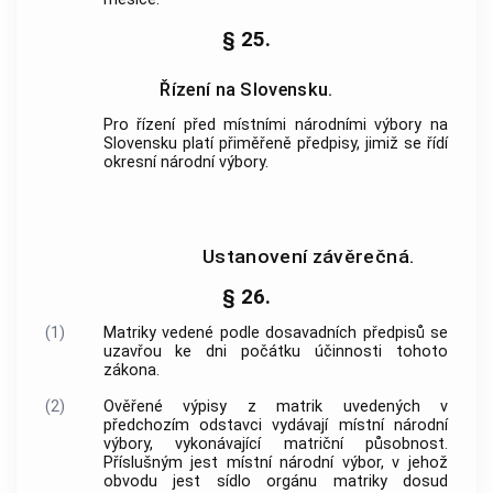
§ 25.
Řízení na Slovensku.
Pro řízení před místními národními výbory na
Slovensku platí přiměřeně předpisy, jimiž se řídí
okresní národní výbory.
Ustanovení závěrečná.
§ 26.
(1)
Matriky vedené podle dosavadních předpisů se
uzavřou ke dni počátku účinnosti tohoto
zákona.
(2)
Ověřené výpisy z matrik uvedených v
předchozím odstavci vydávají místní národní
výbory, vykonávající matriční působnost.
Příslušným jest místní národní výbor, v jehož
obvodu jest sídlo orgánu matriky dosud