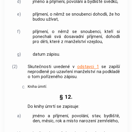
d)
jméno a příjmení, povolání a bydliště svědků,
e)
příjmení, o němž se snoubenci dohodli, že ho
budou užívat,
f)
příjmení, o němž se snoubenci, kteří si
ponechali svá dosavadní příjmení, dohodli
pro děti, které z manželství vzejdou,
g)
datum zápisu.
(2)
Skutečnosti uvedené v
odstavci 1
se zapíší
neprodleně po uzavření manželství na podkladě
o tom pořízeného zápisu.
Kniha úmrtí.
C.
§ 12.
Do knihy úmrtí se zapisuje:
a)
jméno a příjmení, povolání, stav, bydliště,
den, měsíc, rok a místo narození zemřelého,