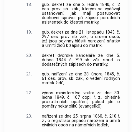
18.
gub. dekret ze dne 2. ledna 1840, č. 2
čes. prov. sb. zák., kterým se vydávají
ustanovení, jak mají postupovat
duchovní správci při zápisu porodních
asistentek do křestní matriky,
19.
gub. dekret ze dne 21. listopadu 1843, č.
297 čes. prov. sb. zák., o určení osob,
jež jsou povinny hlásiti narození, sňatky
a úmrtí židů k zápisu do matrik,
20.
dekret dvorské kanceláře ze dne 5.
dubna 1844, č. 799 sb. zák. soud., o
dodatečných zápisech do matriky,
21.
gub. nařízení ze dne 28. února 1845, č.
61 čes. prov. sb. zák., o vedení rodných
matrik židů,
22.
výnos ministerstva vnitra ze dne 30.
ledna 1849, č. 107 dopl. ř. z., ohledně
prozatímních opatření, pokud jde o
poměry nekatolíků (evangelíků),
23.
nařízení ze dne 25. srpna 1860, č. 210 ř.
z., o registraci případů narození a úmrtí
civilních osob na námořních lodích,