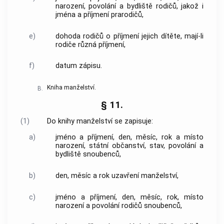
narození, povolání a bydliště rodičů, jakož i
jména a příjmení prarodičů,
e)
dohoda rodičů o příjmení jejich dítěte, mají-li
rodiče různá příjmení,
f)
datum zápisu.
Kniha manželství.
B.
§ 11.
(1)
Do knihy manželství se zapisuje:
a)
jméno a příjmení, den, měsíc, rok a místo
narození, státní občanství, stav, povolání a
bydliště snoubenců,
b)
den, měsíc a rok uzavření manželství,
c)
jméno a příjmení, den, měsíc, rok, místo
narození a povolání rodičů snoubenců,