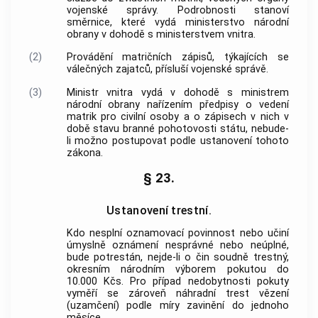
vojenské správy. Podrobnosti stanoví
směrnice, které vydá ministerstvo národní
obrany v dohodě s ministerstvem vnitra.
(2)
Provádění matričních zápisů, týkajících se
válečných zajatců, přísluší vojenské správě.
(3)
Ministr vnitra vydá v dohodě s ministrem
národní obrany nařízením předpisy o vedení
matrik pro civilní osoby a o zápisech v nich v
době stavu branné pohotovosti státu, nebude-
li možno postupovat podle ustanovení tohoto
zákona.
§ 23.
Ustanovení trestní.
Kdo nesplní oznamovací povinnost nebo učiní
úmyslně oznámení nesprávné nebo neúplné,
bude potrestán, nejde-li o čin soudně trestný,
okresním národním výborem pokutou do
10.000 Kčs. Pro případ nedobytnosti pokuty
vyměří se zároveň náhradní trest vězení
(uzamčení) podle míry zavinění do jednoho
měsíce.