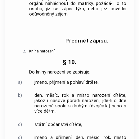
orgánu nahlédnout do matriky, požádá-li o to
osoba, jíž se zápis týká, nebo jež osvědčí
odůvodněný zájem.
Předmět zápisu.
Kniha narození.
A.
§ 10.
Do knihy narození se zapisuje:
a)
jméno, příjmení a pohlaví dítěte,
b)
den, měsíc, rok a místo narození dítěte,
jakož i časové pořadí narození, jde-li o dítě
narozené spolu s druhým (dvojčata) nebo s
více dětmi,
c)
státní občanství dítěte,
d)
jméno a příjmení, den, měsíc, rok, místo