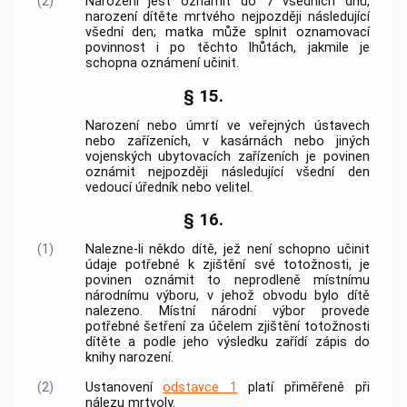
(2)
Narození jest oznámit do 7 všedních dnů,
narození dítěte mrtvého nejpozději následující
všední den; matka může splnit oznamovací
povinnost i po těchto lhůtách, jakmile je
schopna oznámení učinit.
§ 15.
Narození nebo úmrtí ve veřejných ústavech
nebo zařízeních, v kasárnách nebo jiných
vojenských ubytovacích zařízeních je povinen
oznámit nejpozději následující všední den
vedoucí úředník nebo velitel.
§ 16.
(1)
Nalezne-li někdo dítě, jež není schopno učinit
údaje potřebné k zjištění své totožnosti, je
povinen oznámit to neprodleně místnímu
národnímu výboru, v jehož obvodu bylo dítě
nalezeno. Místní národní výbor provede
potřebné šetření za účelem zjištění totožnosti
dítěte a podle jeho výsledku zařídí zápis do
knihy narození.
(2)
Ustanovení
odstavce 1
platí přiměřeně při
nálezu mrtvoly.