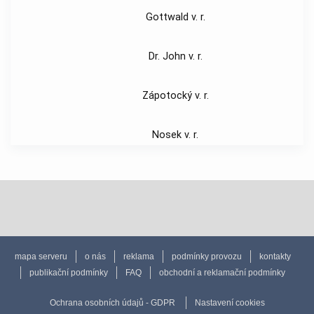
Gottwald v. r.
Dr. John v. r.
Zápotocký v. r.
Nosek v. r.
mapa serveru
o nás
reklama
podmínky provozu
kontakty
publikační podmínky
FAQ
obchodní a reklamační podmínky
Ochrana osobních údajů - GDPR
Nastavení cookies