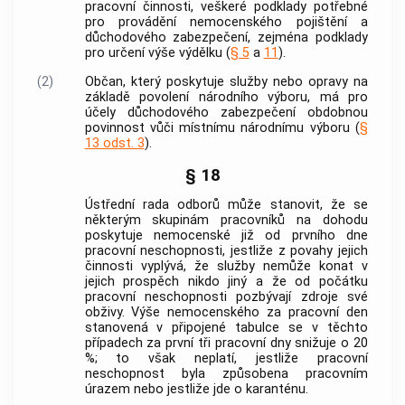
pracovní činnosti, veškeré podklady potřebné
pro provádění nemocenského pojištění a
důchodového zabezpečení, zejména podklady
pro určení výše výdělku (
§ 5
a
11
).
(2)
Občan, který poskytuje služby nebo opravy na
základě povolení národního výboru, má pro
účely důchodového zabezpečení obdobnou
povinnost vůči místnímu národnímu výboru (
§
13 odst. 3
).
§ 18
Ústřední rada odborů může stanovit, že se
některým skupinám pracovníků na dohodu
poskytuje nemocenské již od prvního dne
pracovní neschopnosti, jestliže z povahy jejich
činnosti vyplývá, že služby nemůže konat v
jejich prospěch nikdo jiný a že od počátku
pracovní neschopnosti pozbývají zdroje své
obživy. Výše nemocenského za pracovní den
stanovená v připojené tabulce se v těchto
případech za první tři pracovní dny snižuje o 20
%; to však neplatí, jestliže pracovní
neschopnost byla způsobena
pracovním
úrazem
nebo jestliže jde o karanténu.