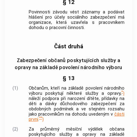
§ 12
Povinnosti závodu vést záznamy a podávat
hlášení pro účely sociálního zabezpečení má
organizace, která uzavřela s pracovníkem
dohodu o pracovní činnosti.
Část druhá
Zabezpečení občanů poskytujících služby a
opravy na základě povolení národního výboru
§ 13
(1)
Občanům, kteří na základě povolení národního
*
výboru poskytují některé služby a opravy,
)
náleží podpora při narození dítěte, přídavky na
děti a dávky důchodového zabezpečení za
obdobných podmínek a ve stejném rozsahu
jako pracovníkům na dohodu uvedeným v
části
**
první
.
)
(2)
Za průměrný měsíční výdělek občana
poskytujícího služby a opravy na základě