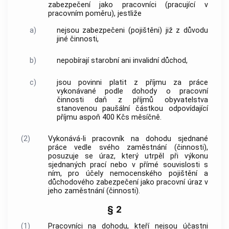
zabezpečení jako pracovníci (pracující v
pracovním poměru), jestliže
a)
nejsou zabezpečeni (pojištěni) již z důvodu
jiné činnosti,
b)
nepobírají starobní ani invalidní důchod,
c)
jsou povinni platit z příjmu za práce
vykonávané podle dohody o pracovní
činnosti daň z příjmů obyvatelstva
stanovenou paušální částkou odpovídající
příjmu aspoň 400 Kčs měsíčně.
(2)
Vykonává-li pracovník na dohodu sjednané
práce vedle svého zaměstnání (činnosti),
posuzuje se úraz, který utrpěl při výkonu
sjednaných prací nebo v přímé souvislosti s
ním, pro účely nemocenského pojištění a
důchodového zabezpečení jako
pracovní úraz
v
jeho zaměstnání (činnosti).
§ 2
(1)
Pracovníci na dohodu, kteří nejsou účastni