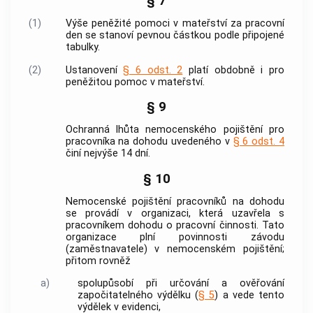
§ 7
(1)
Výše peněžité pomoci v mateřství za pracovní
den se stanoví pevnou částkou podle připojené
tabulky.
(2)
Ustanovení
§ 6 odst. 2
platí obdobně i pro
peněžitou pomoc v mateřství.
§ 9
Ochranná lhůta nemocenského pojištění pro
pracovníka na dohodu uvedeného v
§ 6 odst. 4
činí nejvýše 14 dní.
§ 10
Nemocenské pojištění pracovníků na dohodu
se provádí v organizaci, která uzavřela s
pracovníkem dohodu o pracovní činnosti. Tato
organizace plní povinnosti závodu
(zaměstnavatele) v nemocenském pojištění;
přitom rovněž
a)
spolupůsobí při určování a ověřování
započitatelného výdělku (
§ 5
) a vede tento
výdělek v evidenci,