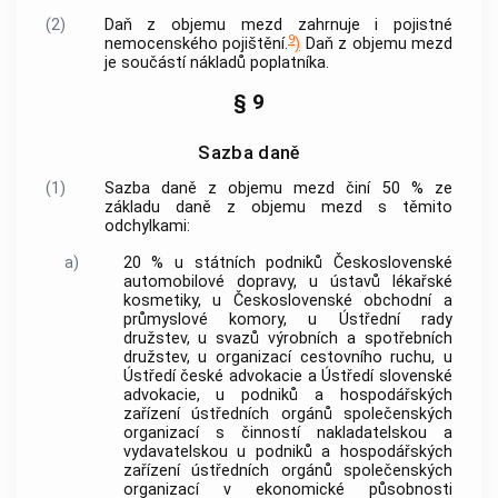
(2)
Daň z objemu mezd zahrnuje i pojistné
9
nemocenského pojištění.
)
Daň z objemu mezd
je součástí nákladů poplatníka.
§ 9
Sazba daně
(1)
Sazba daně z objemu mezd činí 50 % ze
základu daně z objemu mezd s těmito
odchylkami:
a)
20 % u státních podniků Československé
automobilové dopravy, u ústavů lékařské
kosmetiky, u Československé obchodní a
průmyslové komory, u Ústřední rady
družstev, u svazů výrobních a spotřebních
družstev, u organizací cestovního ruchu, u
Ústředí české advokacie a Ústředí slovenské
advokacie, u podniků a hospodářských
zařízení ústředních orgánů společenských
organizací s činností nakladatelskou a
vydavatelskou u podniků a hospodářských
zařízení ústředních orgánů společenských
organizací v ekonomické působnosti