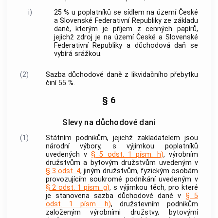
i)
25 % u poplatníků se sídlem na území České
a Slovenské Federativní Republiky ze základu
daně, kterým je příjem z
cenných papírů
,
jejichž zdroj je na území České a Slovenské
Federativní Republiky a důchodová daň se
vybírá srážkou.
(2)
Sazba důchodové daně z likvidačního přebytku
činí 55 %.
§ 6
Slevy na důchodové dani
(1)
Státním podnikům, jejichž zakladatelem jsou
národní výbory, s výjimkou poplatníků
uvedených v
§ 5 odst. 1 písm. h)
, výrobním
družstvům a bytovým družstvům uvedeným v
§ 3 odst. 4
, jiným družstvům, fyzickým osobám
provozujícím soukromé podnikání uvedeným v
§ 2 odst. 1 písm. g)
, s výjimkou těch, pro které
je stanovena sazba důchodové daně v
§ 5
odst. 1 písm. h)
, družstevním podnikům
založeným výrobními družstvy, bytovými