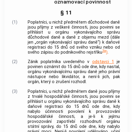
oznamovací povinnost
§ 11
(1)
Poplatníci, u nichž předmětem důchodové daně
jsou příjmy z veškeré činnosti, jsou povinni se
přihlásit u orgánu vykonávajícího správu
důchodové daně a daně z objemu mezd (dále
jen „orgán vykonávající správu daně“) k daňové
registraci do 15 dnů od svého vzniku nebo od
3a
svého zápisu do podnikového rejstříku
)
.
(2)
Zánik poplatníka uvedeného v
odstavci 1
je
povinen oznámit do 15 dnů ode dne, kdy nastal,
orgánu vykonávajícímu správu daně jeho právní
nástupce nebo likvidátor, a není-li jich, pak
orgán, který o zrušení rozhodl.
(3)
Poplatníci, u nichž předmětem daně jsou příjmy
z
trvalé hospodářské činnosti
, jsou povinni se
přihlásit u orgánu vykonávajícího správu daně k
daňové registraci do 15 dnů ode dne, kdy
nabylo účinnosti povolení k provozování
hospodářské činnosti, a je-li k jejímu
provozování zapotřebí rozhodnutí orgánu
státní správy, do 15 dnů ode dne, kdy nabylo
právní moci. Není-li povolení udělováno, učiní