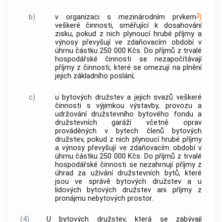
3
b)
v organizaci s mezinárodním prvkem
)
veškeré činnosti, směřující k dosahování
zisku, pokud z nich plynoucí hrubé příjmy a
výnosy převyšují ve zdaňovacím období v
úhrnu částku 250 000 Kčs. Do příjmů z trvalé
hospodářské činnosti se nezapočítávají
příjmy z činnosti, které se omezují na plnění
jejich základního poslání;
c)
u bytových družstev a jejich svazů veškeré
činnosti s výjimkou výstavby, provozu a
udržování družstevního bytového fondu a
družstevních garáží včetně oprav
prováděných v bytech členů bytových
družstev, pokud z nich plynoucí hrubé příjmy
a výnosy převyšují ve zdaňovacím období v
úhrnu částku 250 000 Kčs. Do příjmů z trvalé
hospodářské činnosti se nezahrnují příjmy z
úhrad za užívání družstevních bytů, které
jsou ve správě bytových družstev a u
lidových bytových družstev ani příjmy z
pronájmu nebytových prostor.
(4)
U bytových družstev, která se zabývají