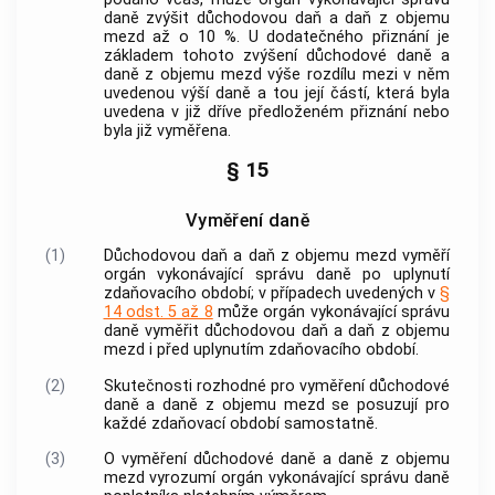
daně zvýšit důchodovou daň a daň z objemu
mezd až o 10 %. U dodatečného přiznání je
základem tohoto zvýšení důchodové daně a
daně z objemu mezd výše rozdílu mezi v něm
uvedenou výší daně a tou její částí, která byla
uvedena v již dříve předloženém přiznání nebo
byla již vyměřena.
§ 15
Vyměření daně
(1)
Důchodovou daň a daň z objemu mezd vyměří
orgán vykonávající správu daně po uplynutí
zdaňovacího období; v případech uvedených v
§
14 odst. 5 až 8
může orgán vykonávající správu
daně vyměřit důchodovou daň a daň z objemu
mezd i před uplynutím zdaňovacího období.
(2)
Skutečnosti rozhodné pro vyměření důchodové
daně a daně z objemu mezd se posuzují pro
každé zdaňovací období samostatně.
(3)
O vyměření důchodové daně a daně z objemu
mezd vyrozumí orgán vykonávající správu daně