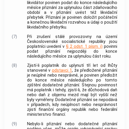
likvidátor povinen podat do konce následujícího
měsíce přiznání za uplynulou část zdaňovacího
období a v přiznání uvést též likvidační
přebytek. Přiznání je povinen doložit počáteční
a konečnou likvidační rozvahou a údaji o použití
likvidačního přebytku.
(7)
Při zrušení stálé provozovny na území
Československé socialistické republiky jsou
poplatníci uvedení v
§ 2 odst. 1 písm. i)
povinni
podat přiznání nejpozději do konce
následujícího měsíce za uplynulou část roku.
(8)
Zjistí-li poplatník do uplynutí tří let od lhůty
stanovené v
odstavci 1
, že předložené přiznání
je neúplné nebo nesprávné, je povinen předložit
do konce měsíce následujícího po tomto
zjištění dodatečné přiznání. Stejnou povinnost
má poplatník i tehdy, zjistí-li, že důchodová daň
nebo daň z objemu mezd mají být vyšší než
byly vyměřeny. Dodatečné přiznání se nepodává
v případech, kdy neúplnost nebo nesprávnost
zjistí finanční orgány republik nebo federální
ministerstvo financí.
(9)
Nebylo-li přiznání nebo dodatečné přiznání
podáno včas, může orgán vykonávající správu