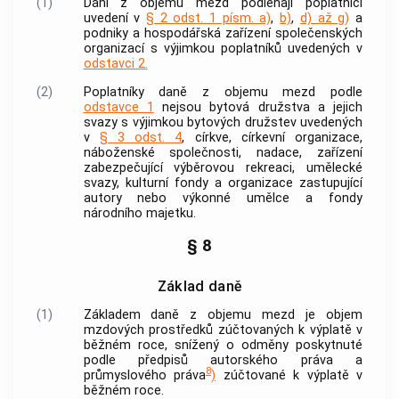
(1)
Dani z objemu mezd podléhají poplatníci
uvedení v
§ 2 odst. 1 písm. a)
,
b)
,
d) až g)
a
podniky a hospodářská zařízení společenských
organizací s výjimkou poplatníků uvedených v
odstavci 2.
(2)
Poplatníky daně z objemu mezd podle
odstavce 1
nejsou bytová družstva a jejich
svazy s výjimkou bytových družstev uvedených
v
§ 3 odst. 4
, církve, církevní organizace,
náboženské společnosti, nadace, zařízení
zabezpečující výběrovou rekreaci, umělecké
svazy, kulturní fondy a organizace zastupující
autory nebo výkonné umělce a fondy
národního majetku.
§ 8
Základ daně
(1)
Základem daně z objemu mezd je objem
mzdových prostředků zúčtovaných k výplatě v
běžném roce, snížený o odměny poskytnuté
podle předpisů autorského práva a
8
průmyslového práva
)
zúčtované k výplatě v
běžném roce.