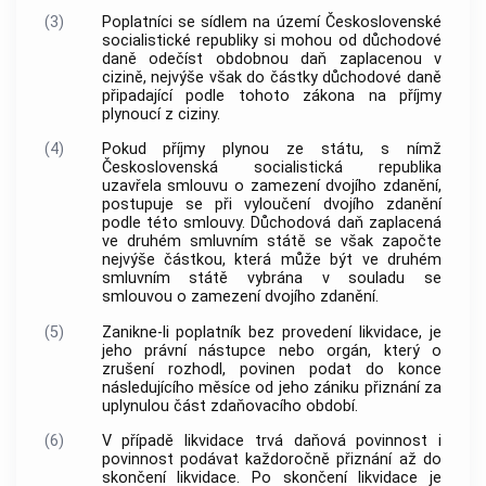
(3)
Poplatníci se sídlem na území Československé
socialistické republiky si mohou od důchodové
daně odečíst obdobnou daň zaplacenou v
cizině, nejvýše však do částky důchodové daně
připadající podle tohoto zákona na příjmy
plynoucí z ciziny.
(4)
Pokud příjmy plynou ze státu, s nímž
Československá socialistická republika
uzavřela smlouvu o zamezení dvojího zdanění,
postupuje se při vyloučení dvojího zdanění
podle této smlouvy. Důchodová daň zaplacená
ve druhém smluvním státě se však započte
nejvýše částkou, která může být ve druhém
smluvním státě vybrána v souladu se
smlouvou o zamezení dvojího zdanění.
(5)
Zanikne-li poplatník bez provedení likvidace, je
jeho právní nástupce nebo orgán, který o
zrušení rozhodl, povinen podat do konce
následujícího měsíce od jeho zániku přiznání za
uplynulou část zdaňovacího období.
(6)
V případě likvidace trvá daňová povinnost i
povinnost podávat každoročně přiznání až do
skončení likvidace. Po skončení likvidace je