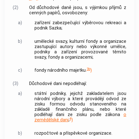
(2)
Od důchodové daně jsou, s výjimkou příjmů z
cenných papírů
, osvobozeny:
a)
zařízení zabezpečující výběrovou rekreaci a
podnik Sazka;
b)
umělecké svazy, kulturní fondy a organizace
zastupující autory nebo výkonné umělce,
podniky a zařízení provozované těmito
svazy, fondy a organizacemi;
3b
c)
fondy národního majetku.
)
(3)
Důchodové dani nepodléhají:
a)
státní podniky, jejichž zakladatelem jsou
národní výbory a které provádějí odvod ze
zisku formou odvodu stanoveného na
základě finančního plánu, nebo které
podléhají dani ze zisku podle zákona
o
4
zemědělské dani
;
)
b)
rozpočtové a příspěvkové organizace.