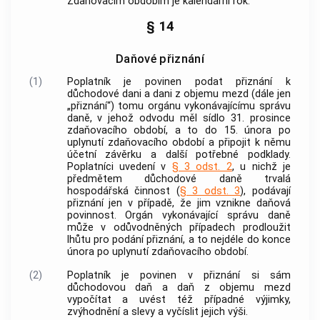
Zdaňovacím obdobím je kalendářní rok.
§ 14
Daňové přiznání
(1)
Poplatník je povinen podat přiznání k
důchodové dani a dani z objemu mezd (dále jen
„přiznání“) tomu orgánu vykonávajícímu správu
daně, v jehož odvodu měl sídlo 31. prosince
zdaňovacího období, a to do 15. února po
uplynutí zdaňovacího období a připojit k němu
účetní závěrku a další potřebné podklady.
Poplatníci uvedení v
§ 3 odst. 2
, u nichž je
předmětem důchodové daně
trvalá
hospodářská činnost
(
§ 3 odst. 3
), podávají
přiznání jen v případě, že jim vznikne daňová
povinnost. Orgán vykonávající správu daně
může v odůvodněných případech prodloužit
lhůtu pro podání přiznání, a to nejdéle do konce
února po uplynutí zdaňovacího období.
(2)
Poplatník je povinen v přiznání si sám
důchodovou daň a daň z objemu mezd
vypočítat a uvést též případné výjimky,
zvýhodnění a slevy a vyčíslit jejich výši.