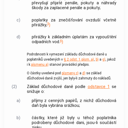
převyšují přijaté penále, pokuty a náhrady
škody za zaplacené penále a pokuty;
c)
poplatky za znečišťování ovzduší včetně
5
přirážky;
)
d)
přirážky k základním úplatám za vypouštění
6
odpadních vod.
)
Podrobnosti k vymezení základu důchodové daně u
poplatníků uvedených v
§ 2 odst. 1 písm. a)
,
b)
a
g)
, jakož
i k
písmenu a)
stanoví prováděcí předpis.
O částky uvedené pod
písmeny c)
a
d)
se základ
důchodové daně zvýší, jen byly-li zahrnuty do nákladů.
(2)
Základ důchodové daně podle
odstavce 1
se
snižuje o:
a)
příjmy z
cenných papírů
, z nichž důchodová
daň byla vybrána srážkou;
b)
částky, které již byly u téhož poplatníka
podrobeny důchodové dani, jsou-li součástí
zisku.