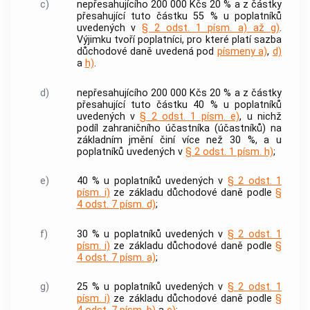
c)
nepřesahujícího 200 000 Kčs 20 % a z částky
přesahující tuto částku 55 % u poplatníků
uvedených v
§ 2 odst. 1 písm. a) až g)
.
Výjimku tvoří poplatníci, pro které platí sazba
důchodové daně uvedená pod
písmeny a)
,
d)
a
h)
.
d)
nepřesahujícího 200 000 Kčs 20 % a z částky
přesahující tuto částku 40 % u poplatníků
uvedených v
§ 2 odst. 1 písm. e)
, u nichž
podíl zahraničního účastníka (účastníků) na
základním jmění činí více než 30 %, a u
poplatníků uvedených v
§ 2 odst. 1 písm. h)
;
e)
40 % u poplatníků uvedených v
§ 2 odst. 1
písm. i)
ze základu důchodové daně podle
§
4 odst. 7 písm. d)
;
f)
30 % u poplatníků uvedených v
§ 2 odst. 1
písm. i)
ze základu důchodové daně podle
§
4 odst. 7 písm. a)
;
g)
25 % u poplatníků uvedených v
§ 2 odst. 1
písm. i)
ze základu důchodové daně podle
§