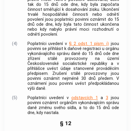
tak do 15 dnů ode dne, kdy byla započata
činnost směřující k dosahování zisku. Ukončení
trvalé hospodářské činnosti
nebo odnětí
povolení jsou poplatníci povinni oznámit do 15
dnů ode dne, kdy byla tato činnost ukončena
nebo kdy nabylo právní moci rozhodnutí o
odnětí povolení.
(4)
Poplatníci uvedení v
§ 2 odst. 1 písm. i)
jsou
povinni se přihlásit k daňové registraci u orgánu
vykonávajícího správu daně do 15 dnů ode dne
zřízení stálé provozovny na území
Československé socialistické republiky a v
přihlášce uvést údaje stanovené prováděcím
předpisem. Zrušení stálé provozovny jsou
povinni oznámit nejméně 30 dnů předem. V
oznámení jsou povinni uvést předpokládanou
výši daně.
(5)
Poplatníci uvedení v
odstavcích 1
a
3
jsou
povinni oznámit orgánům vykonávajícím správu
daně změnu svého sídla, a to do 15 dnů ode
dne, kdy nastala.
§ 12