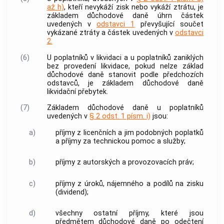
až h)
, kteří nevykáží zisk nebo vykáží ztrátu, je
základem důchodové daně úhrn částek
uvedených v
odstavci 1
převyšující součet
vykázané ztráty a částek uvedených v
odstavci
2.
(6)
U poplatníků v likvidaci a u poplatníků zaniklých
bez provedení likvidace, pokud nelze základ
důchodové daně stanovit podle předchozích
odstavců, je základem důchodové daně
likvidační přebytek.
(7)
Základem důchodové daně u poplatníků
uvedených v
§ 2 odst. 1 písm. i)
jsou:
a)
příjmy z licenčních a jim podobných poplatků
a příjmy za technickou pomoc a služby;
b)
příjmy z autorských a provozovacích práv;
c)
příjmy z úroků, nájemného a podílů na zisku
(dividend);
d)
všechny ostatní příjmy, které jsou
předmětem důchodové daně po odečtení