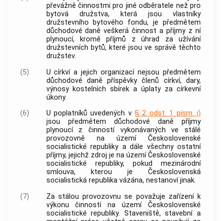
převážně činnostmi pro jiné odběratele než pro
bytová družstva, která jsou vlastníky
družstevního bytového fondu, je předmětem
důchodové daně veškerá činnost a příjmy z ní
plynoucí, kromě příjmů z úhrad za užívání
družstevních bytů, které jsou ve správě těchto
družstev.
(5)
U církví a jejich organizací nejsou předmětem
důchodové daně příspěvky členů církví, dary,
výnosy kostelních sbírek a úplaty za církevní
úkony.
(6)
U poplatníků uvedených v
§ 2 odst. 1 písm. i)
jsou předmětem důchodové daně příjmy
plynoucí z činností vykonávaných ve stálé
provozovně na území Československé
socialistické republiky a dále všechny ostatní
příjmy, jejichž zdroj je na území Československé
socialistické republiky, pokud mezinárodní
smlouva, kterou je Československá
socialistická republika vázána, nestanoví jinak.
(7)
Za stálou provozovnu se považuje zařízení k
výkonu činností na území Československé
socialistické republiky. Staveniště, stavební a