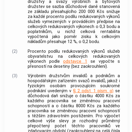
družstvy a svazy výrobních a bytových
družstev se sazba důchodové daně stanovená
ze základu přesahujícího 200 000 Kčs snižuje
za každé procento podílu redukovaných výkonů
služeb vymezených v prováděcím předpise na
celkových redukovaných výkonech o 0,3 bodu a
poplatníkům, u nichž celková rentabilita
vypočtená jako poměr zisku k celkovým
nákladům přesahuje 12 %, o 0,2 bodu.
(2)
Procento podílu redukovaných výkonů služeb
obyvatelstvu na celkových redukovaných
výkonech podle
odstavce 1
se vypočte s
přesností na desetiny (bez zaokrouhlení).
(3)
Výrobním družstvům invalidů a podnikům a
hospodářským zařízením svazů invalidů, jakož i
fyzickým osobám provozujícím soukromé
podnikání uvedeným v
§ 2 odst. 1 písm. g)
se
důchodová daň snižuje o částku 4000 Kčs za
každého pracovníka se změněnou pracovní
schopností a o částku 8000 Kčs za každého
pracovníka se změněnou pracovní schopností
s těžším zdravotním postižením. Pro výpočet
celkové výše slevy je rozhodný průměrný
přepočtený počet těchto pracovníků ve
zdaňovacím období (zaokrouhlený na celá čísla