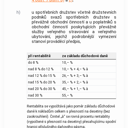
4 odst. 7 písm. b)
a
c)
;
h)
u spotřebních družstev včetně družstevních
podniků svazů spotřebních družstev s
převážně obchodní činností a u poplatníků s
obchodní činností poskytujících převážně
služby veřejného stravování a veřejného
ubytování, jejichž podrobnější vymezení
stanoví prováděcí předpis,
při rentabilitě
ze základu důchodové daně
do 8 %
10,– %
nad 8 % do 12 %
10,– % + 4,– % à
nad 12 % do 15 %
26,– % + 3,– % à
nad 15 % do 20 %
35,– % + 2,– % à
nad 20 % do 30 %
45,– % + 1,– % à
nad 30 %
55,– %
Rentabilita se vypočítává jako poměr základu důchodové
daně k nákladům celkem s přesností na desetiny (bez
zaokrouhlení). Činitel „à“ se rovná procentu rentability
(vypočtené s přesností na desetiny) přesahujícímu spodní
hranici příslušného daňového pásma;