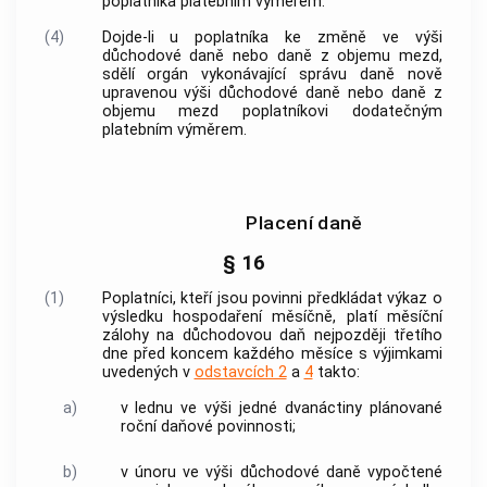
poplatníka platebním výměrem.
(4)
Dojde-li u poplatníka ke změně ve výši
důchodové daně nebo daně z objemu mezd,
sdělí orgán vykonávající správu daně nově
upravenou výši důchodové daně nebo daně z
objemu mezd poplatníkovi dodatečným
platebním výměrem.
Placení daně
§ 16
(1)
Poplatníci, kteří jsou povinni předkládat výkaz o
výsledku hospodaření měsíčně, platí měsíční
zálohy na důchodovou daň nejpozději třetího
dne před koncem každého měsíce s výjimkami
uvedených v
odstavcích 2
a
4
takto:
a)
v lednu ve výši jedné dvanáctiny plánované
roční daňové povinnosti;
b)
v únoru ve výši důchodové daně vypočtené