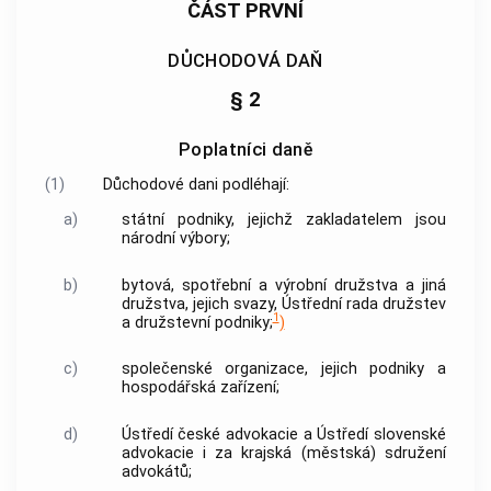
ČÁST PRVNÍ
DŮCHODOVÁ DAŇ
§ 2
Poplatníci daně
(1)
Důchodové dani podléhají:
a)
státní podniky, jejichž zakladatelem jsou
národní výbory;
b)
bytová, spotřební a výrobní družstva a jiná
družstva, jejich svazy, Ústřední rada družstev
1
a družstevní podniky;
)
c)
společenské organizace, jejich podniky a
hospodářská zařízení;
d)
Ústředí české advokacie a Ústředí slovenské
advokacie i za krajská (městská) sdružení
advokátů;