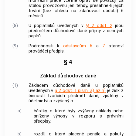
montážní práce včetně oprav se považují za
stálou provozovnu jen tehdy, přesáhne-li jejich
trvání (bez ohledu na zdaňovací období) 6
měsíců.
(8)
U poplatníků uvedených v
§ 2 odst. 2
jsou
předmětem důchodové daně příjmy z
cenných
papírů
.
(9)
Podrobnosti k
odstavcům 6
a
7
stanoví
prováděcí předpis.
§ 4
Základ důchodové daně
(1)
Základem důchodové daně u poplatníků
uvedených v
§ 2 odst. 1 písm. a) až h)
je zisk z
činností tvořících předmět daně, zjištěný v
účetnictví a zvýšený o:
a)
částky, o které byly zvýšeny náklady nebo
sníženy výnosy v rozporu s právními
předpisy;
b)
rozdíl, o který placené penále a pokuty