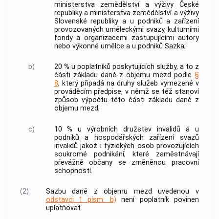
ministerstva zemědělství a výživy České
republiky a ministerstva zemědělství a výživy
Slovenské republiky a u podniků a zařízení
provozovaných uměleckými svazy, kulturními
fondy a organizacemi zastupujícími autory
nebo výkonné umělce a u podniků Sazka;
b)
20 % u poplatníků poskytujících služby, a to z
části základu daně z objemu mezd podle
§
8
, který připadá na druhy služeb vymezené v
prováděcím předpise, v němž se též stanoví
způsob výpočtu této části základu daně z
objemu mezd;
c)
10 % u výrobních družstev invalidů a u
podniků a hospodářských zařízení svazů
invalidů jakož i fyzických osob provozujících
soukromé podnikání, které zaměstnávají
převážně občany se změněnou pracovní
schopností.
(2)
Sazbu daně z objemu mezd uvedenou v
odstavci 1 písm. b)
není poplatník povinen
uplatňovat.