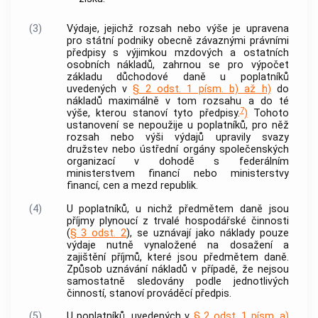
(3)
Výdaje, jejichž rozsah nebo výše je upravena
pro státní podniky obecně závaznými právními
předpisy s výjimkou mzdových a ostatních
osobních nákladů, zahrnou se pro výpočet
základu důchodové daně u poplatníků
uvedených v
§ 2 odst. 1 písm. b) až h)
do
nákladů maximálně v tom rozsahu a do té
7
výše, kterou stanoví tyto předpisy.
)
Tohoto
ustanovení se nepoužije u poplatníků, pro něž
rozsah nebo výši výdajů upravily svazy
družstev nebo ústřední orgány společenských
organizací v dohodě s federálním
ministerstvem financí nebo ministerstvy
financí, cen a mezd republik.
(4)
U poplatníků, u nichž předmětem daně jsou
příjmy plynoucí z
trvalé hospodářské činnosti
(
§ 3 odst. 2
), se uznávají jako náklady pouze
výdaje nutně vynaložené na dosažení a
zajištění příjmů, které jsou předmětem daně.
Způsob uznávání nákladů v případě, že nejsou
samostatně sledovány podle jednotlivých
činností, stanoví prováděcí předpis.
(5)
U poplatníků, uvedených v
§ 2 odst. 1 písm. a)