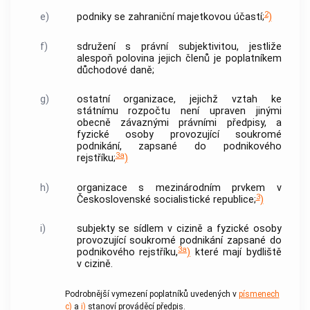
2
e)
podniky se zahraniční majetkovou účastí;
)
f)
sdružení s právní subjektivitou, jestliže
alespoň polovina jejich členů je poplatníkem
důchodové daně;
g)
ostatní organizace, jejichž vztah ke
státnímu rozpočtu není upraven jinými
obecně závaznými právními předpisy, a
fyzické osoby provozující soukromé
podnikání, zapsané do podnikového
3a
rejstříku;
)
h)
organizace s mezinárodním prvkem v
3
Československé socialistické republice;
)
i)
subjekty se sídlem v cizině a fyzické osoby
provozující soukromé podnikání zapsané do
3a
podnikového rejstříku,
)
které mají bydliště
v cizině.
Podrobnější vymezení poplatníků uvedených v
písmenech
c)
a
i)
stanoví prováděcí předpis.