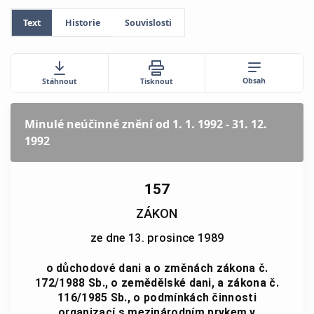
Text
Historie
Souvislosti
Obsah
Stáhnout
Tisknout
Minulé neúčinné znění
od 1. 1. 1992 - 31. 12.
1992
157
ZÁKON
ze dne 13. prosince 1989
o důchodové dani a o změnách zákona č.
172/1988 Sb., o zemědělské dani, a zákona č.
116/1985 Sb., o podmínkách činnosti
organizací s mezinárodním prvkem v