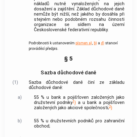
nákladů nutně vynaložených na jejich
dosažení a zajištění. Základ důchodové daně
nemůže být nižší, než jakého by dosáhla při
stejném nebo podobném rozsahu činnosti
organizace se sídlem na území
Československé federativní republiky.
Podrobnosti k ustanovením
písmen a)
,
b)
a
d)
stanoví
prováděcí předpis.
§ 5
Sazba důchodové daně
(1)
Sazba důchodové daně činí ze základu
důchodové daně:
a)
55 % u bank a pojišťoven založených jako
1
družstevní podniky
)
a u bank a pojišťoven
2
založených jako
akciové společnosti
;
)
b)
55 % u družstevních podniků pro zahraniční
obchod;