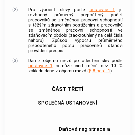
(2)
Pro výpočet slevy podle
odstavce 1
je
rozhodný průměrný přepočtený počet
pracovníků se změněnou pracovní schopností
s těžším zdravotním postižením a pracovníků
se změněnou pracovní schopností ve
zdaňovacím období (zaokrouhlený na celá čísla
nahoru). Způsob výpočtu průměrného
přepočteného počtu pracovníků stanoví
prováděcí předpis.
(3)
Daň z objemu mezd po odečtení slev podle
odstavce 1
nemůže činit méně než 10 %
základu daně z objemu mezd (
§ 8 odst. 1
).
ČÁST TŘETÍ
SPOLEČNÁ USTANOVENÍ
Daňová registrace a