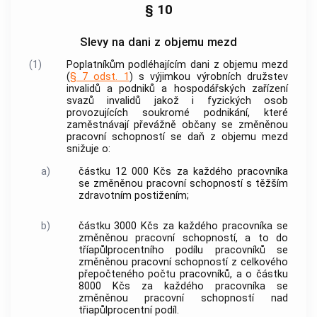
§ 10
Slevy na dani z objemu mezd
(1)
Poplatníkům podléhajícím dani z objemu mezd
(
§ 7 odst. 1
) s výjimkou výrobních družstev
invalidů a podniků a hospodářských zařízení
svazů invalidů jakož i fyzických osob
provozujících soukromé podnikání, které
zaměstnávají převážně občany se změněnou
pracovní schopností se daň z objemu mezd
snižuje o:
a)
částku 12 000 Kčs za každého pracovníka
se změněnou pracovní schopností s těžším
zdravotním postižením;
b)
částku 3000 Kčs za každého pracovníka se
změněnou pracovní schopností, a to do
tříapůlprocentního podílu pracovníků se
změněnou pracovní schopností z celkového
přepočteného počtu pracovníků, a o částku
8000 Kčs za každého pracovníka se
změněnou pracovní schopností nad
třiapůlprocentní podíl.