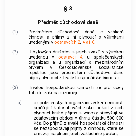
§ 3
Předmět důchodové daně
(1)
Předmětem důchodové daně je veškerá
činnost a příjmy z ní plynoucí s výjimkami
uvedenými v
odstavcích 2
,
4 až 6.
(2)
U bytových družstev a jejich svazů s výjimkou
uvedenou v
odstavci 4
, u společenských
organizací a u organizací s mezinárodním
prvkem v Československé socialistické
republice jsou předmětem důchodové daně
příjmy plynoucí z
trvalé hospodářské činnosti
.
(3)
Trvalou hospodářskou činností se pro účely
tohoto zákona rozumějí:
a)
u společenských organizací veškerá činnost,
směřující k dosahování zisku, pokud z nich
plynoucí hrubé příjmy a výnosy převyšují ve
zdaňovacím období v úhrnu částku 500 000
Kčs. Do příjmů z trvalé hospodářské činnosti
se nezapočítávají příjmy z činnosti, které se
omezují na plnění jejich základního poslání;