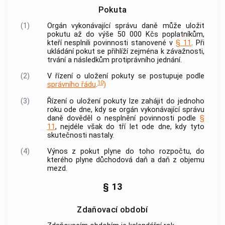
Pokuta
(1)
Orgán vykonávající správu daně může uložit
pokutu až do výše 50 000 Kčs poplatníkům,
kteří nesplnili povinnosti stanovené v
§ 11
. Při
ukládání pokut se přihlíží zejména k závažnosti,
trvání a následkům protiprávního jednání.
(2)
V řízení o uložení pokuty se postupuje podle
10
správního řádu
.
)
(3)
Řízení o uložení pokuty lze zahájit do jednoho
roku ode dne, kdy se orgán vykonávající správu
daně dověděl o nesplnění povinnosti podle
§
11
, nejdéle však do tří let ode dne, kdy tyto
skutečnosti nastaly.
(4)
Výnos z pokut plyne do toho rozpočtu, do
kterého plyne důchodová daň a daň z objemu
mezd.
§ 13
Zdaňovací období