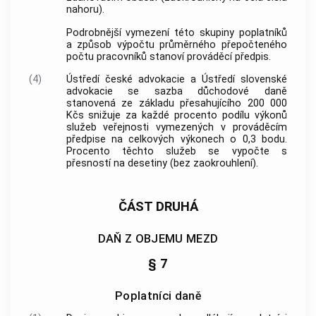
nahoru).
Podrobnější vymezení této skupiny poplatníků
a způsob výpočtu průměrného přepočteného
počtu pracovníků stanoví prováděcí předpis.
(4)
Ústředí české advokacie a Ústředí slovenské
advokacie se sazba důchodové daně
stanovená ze základu přesahujícího 200 000
Kčs snižuje za každé procento podílu výkonů
služeb veřejnosti vymezených v prováděcím
předpise na celkových výkonech o 0,3 bodu.
Procento těchto služeb se vypočte s
přesností na desetiny (bez zaokrouhlení).
ČÁST DRUHÁ
DAŇ Z OBJEMU MEZD
§ 7
Poplatníci daně