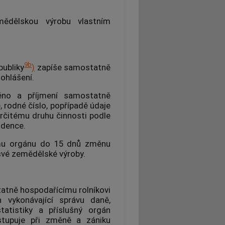
mědělskou výrobu vlastním
9b
publiky
)
zapíše samostatně
ohlášení.
no a příjmení samostatně
, rodné číslo, popřípadě údaje
určitému druhu činnosti podle
idence.
nému orgánu do 15 dnů změnu
 své zemědělské výroby.
atně hospodařícímu rolníkovi
 vykonávající správu daně,
statistiky a příslušný orgán
ostupuje při změně a zániku