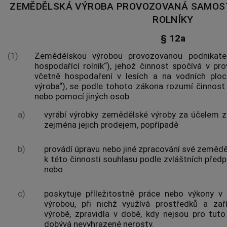
ZEMĚDĚLSKÁ VÝROBA PROVOZOVANÁ SAMOS
ROLNÍKY
§ 12a
(1)
Zemědělskou výrobou provozovanou podnikate
hospodařící rolník“), jehož činnost spočívá v p
včetně hospodaření v lesích a na vodních plo
výroba“), se podle tohoto zákona rozumí činnost 
nebo pomocí jiných osob
a)
vyrábí výrobky zemědělské výroby za účelem zí
zejména jejich prodejem, popřípadě
b)
provádí úpravu nebo jiné zpracování své zemědě
k této činnosti souhlasu podle zvláštních předp
nebo
c)
poskytuje příležitostně práce nebo výkony v
výrobou, při nichž využívá prostředků a zař
výrobě, zpravidla v době, kdy nejsou pro tuto
dobývá nevyhrazené nerosty.