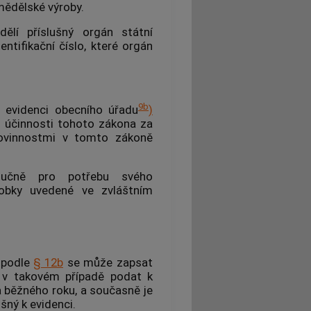
mědělské výroby.
dělí příslušný orgán státní
ntifikační číslo, které orgán
9b
v evidenci obecního úřadu
)
účinnosti tohoto zákona za
povinnostmi v tomto zákoně
ýlučně pro potřebu svého
obky uvedené ve zvláštním
 podle
§ 12b
se může zapsat
e v takovém případě podat k
a běžného roku, a současně je
šný k evidenci.