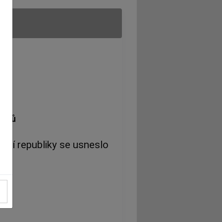
čanů
vní republiky se usneslo