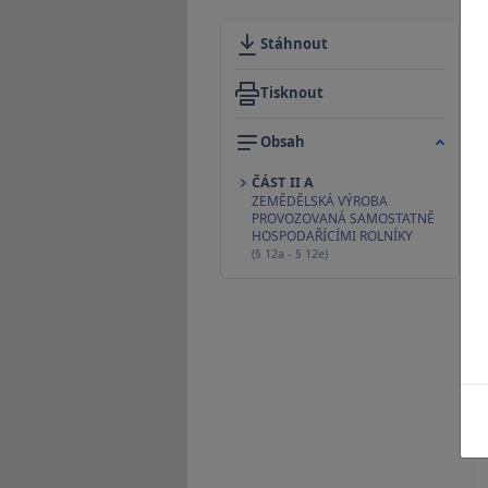
Stáhnout
Tisknout
Obsah
ČÁST II A
ZEMĚDĚLSKÁ VÝROBA
PROVOZOVANÁ SAMOSTATNĚ
HOSPODAŘÍCÍMI ROLNÍKY
(§ 12a - § 12e)