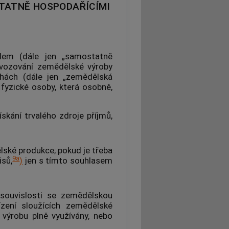
TATNĚ HOSPODAŘÍCÍMI
lem (dále jen „samostatně
rovozování zemědělské výroby
chách (dále jen „zemědělská
fyzické osoby, která osobně,
skání trvalého zdroje příjmů,
lské produkce; pokud je třeba
9a
isů,
)
jen s tímto souhlasem
 souvislosti se zemědělskou
ízení sloužících zemědělské
 výrobu plně využívány, nebo