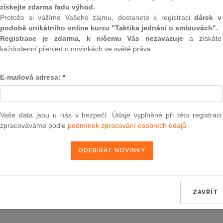
získejte zdarma řadu výhod.
Protože si vážíme Vašeho zájmu, dostanete k registraci
dárek v
Minulé neúčinné znění
od 1. 1. 1992 - 30. 4. 2004
podobě unikátního online kurzu "Taktika jednání o smlouvách".
Registrace je zdarma, k ničemu Vás nezavazuje
a získáte
každodenní přehled o novinkách ve světě práva.
105
ZÁKON
E-mailová adresa:
*
ze dne 18. dubna 1990
Vaše data jsou u nás v bezpečí. Údaje vyplněné při této registraci
o soukromém podnikání ob
zpracováváme podle
podmínek zpracování osobních údajů
Federální shromáždění Československé federati
na tomto zákoně:
ZAVŘÍT
ČÁST II A