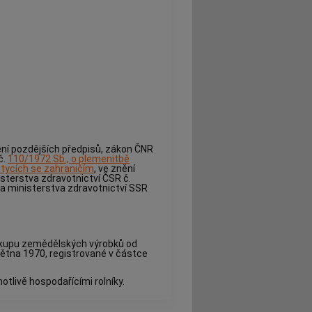
ění pozdějších předpisů, zákon ČNR
č.
110/1972 Sb., o plemenitbě
stycích se zahraničím
, ve znění
isterstva zdravotnictví ČSR č.
a ministerstva zdravotnictví SSR
nákupu zemědělských výrobků od
května 1970, registrované v částce
otlivě hospodařícími rolníky.