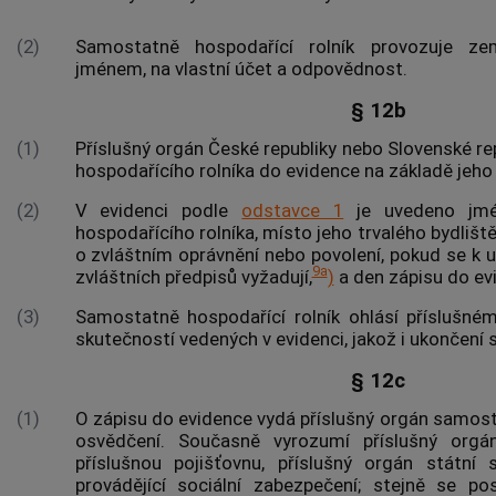
(2)
Samostatně hospodařící rolník provozuje ze
jménem, na vlastní účet a odpovědnost.
§ 12b
(1)
Příslušný orgán České republiky nebo Slovenské re
hospodařícího rolníka do evidence na základě jeho 
(2)
V evidenci podle
odstavce 1
je uvedeno jmé
hospodařícího rolníka, místo jeho trvalého bydliště
o zvláštním oprávnění nebo povolení, pokud se k 
9a
zvláštních předpisů vyžadují,
)
a den zápisu do ev
(3)
Samostatně hospodařící rolník ohlásí přísluš
skutečností vedených v evidenci, jakož i ukončení
§ 12c
(1)
O zápisu do evidence vydá příslušný orgán samost
osvědčení. Současně vyrozumí příslušný orgán
příslušnou pojišťovnu, příslušný orgán státní 
provádějící sociální zabezpečení; stejně se p