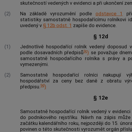
skutečností vedených v evidenci a při ukončení ze
(2)
Na základě vyrozumění podle
odstavce 1
při
statistiky samostatně hospodařícímu rolníkovi ide
uvedený v
§ 12b odst. 1
zapíše do evidence.
§ 12d
(1)
Jednotlivě hospodařící rolník vedený doposud 
9c
podle dosavadních předpisů
)
se považuje dnem 
samostatně hospodařícího rolníka s právy a 
vymezenými.
(2)
Samostatně hospodařící rolníci nakupují v
hospodářství za ceny bez daně z obratu výr
9d
předpisu.
)
§ 12e
Samostatně hospodařící rolník vedený v evidenci
do podnikového rejstříku. Návrh na zápis můž
začátku kalendářního roku, nejpozději do 15. únor
povinen o této skutečnosti vyrozumět orgán příslu