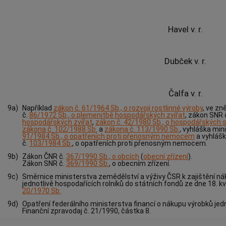
Havel v. r.
Dubček v. r.
Čalfa v. r.
9a)
Například
zákon č. 61/1964 Sb., o rozvoji rostlinné výroby
, ve zn
č.
86/1972 Sb., o plemenitbě hospodářských zvířat
, zákon SNR 
hospodářských zvířat
,
zákon č. 42/1980 Sb., o hospodářských 
zákona č. 102/1988 Sb.
a
zákona č. 113/1990 Sb.
, vyhláška min
91/1984 Sb., o opatřeních proti přenosným nemocem
a vyhlášk
č.
103/1984 Sb.
, o opatřeních proti přenosným nemocem.
9b)
Zákon ČNR č.
367/1990 Sb., o obcích
(
obecní zřízení
).
Zákon SNR č.
369/1990 Sb.
, o obecním zřízení.
9c)
Směrnice ministerstva zemědělství a výživy ČSR k zajištění 
jednotlivě hospodařících rolníků do státních fondů ze dne 18. 
20/1970 Sb.
9d)
Opatření federálního ministerstva financí o nákupu výrobků jedn
Finanční zpravodaj č. 21/1990, částka 8.