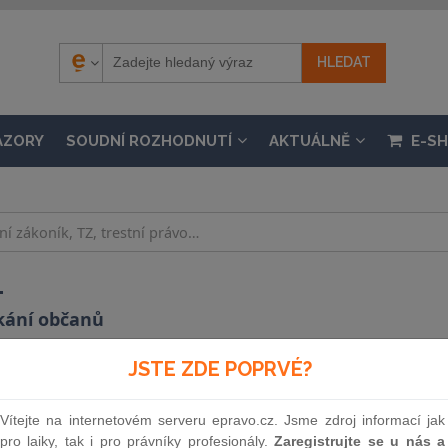
ÁZORY
SOUDNÍ ROZHODNUTÍ
AKTUÁLNĚ
E-S
.
kání občanů
nosti 1. 1. 1992 – 30. 4. 2004, částka 23 / 1990
JSTE ZDE POPRVÉ?
Souvislosti
Vítejte na internetovém serveru epravo.cz. Jsme zdroj informací jak
pro laiky, tak i pro právníky profesionály.
Zaregistrujte se u nás a