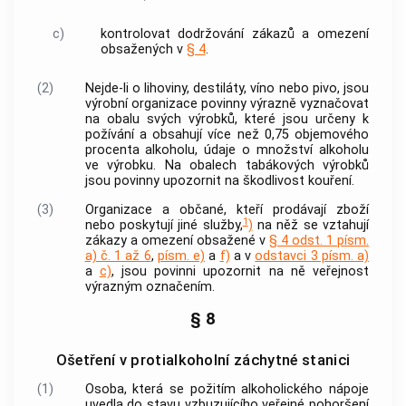
c)
kontrolovat dodržování zákazů a omezení
obsažených v
§ 4
.
(2)
Nejde-li o lihoviny, destiláty, víno nebo pivo, jsou
výrobní organizace povinny výrazně vyznačovat
na obalu svých výrobků, které jsou určeny k
požívání a obsahují více než 0,75 objemového
procenta alkoholu, údaje o množství alkoholu
ve výrobku. Na obalech tabákových výrobků
jsou povinny upozornit na škodlivost kouření.
(3)
Organizace a občané, kteří prodávají zboží
1
nebo poskytují jiné služby,
)
na něž se vztahují
zákazy a omezení obsažené v
§ 4 odst. 1 písm.
a) č. 1 až 6
,
písm. e)
a
f)
a v
odstavci 3 písm. a)
a
c)
, jsou povinni upozornit na ně veřejnost
výrazným označením.
§ 8
Ošetření v protialkoholní záchytné stanici
(1)
Osoba, která se požitím alkoholického nápoje
uvedla do stavu vzbuzujícího veřejné pohoršení