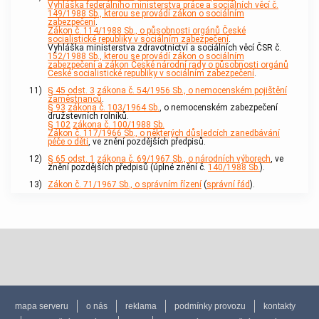
Vyhláška federálního ministerstva práce a sociálních věcí č.
149/1988 Sb., kterou se provádí zákon o sociálním
zabezpečení
.
Zákon č. 114/1988 Sb., o působnosti orgánů České
socialistické republiky v sociálním zabezpečení
.
Vyhláška ministerstva zdravotnictví a sociálních věcí ČSR č.
152/1988 Sb., kterou se provádí zákon o sociálním
zabezpečení a zákon České národní rady o působnosti orgánů
České socialistické republiky v sociálním zabezpečení
.
11)
§ 45 odst. 3
zákona č. 54/1956 Sb., o nemocenském pojištění
zaměstnanců
.
§ 93
zákona č. 103/1964 Sb.
, o nemocenském zabezpečení
družstevních rolníků.
§ 102
zákona č. 100/1988 Sb.
Zákon č. 117/1966 Sb., o některých důsledcích zanedbávání
péče o děti
, ve znění pozdějších předpisů.
12)
§ 65 odst. 1
zákona č. 69/1967 Sb., o národních výborech
, ve
znění pozdějších předpisů (úplné znění č.
140/1988 Sb.
).
13)
Zákon č. 71/1967 Sb., o správním řízení
(
správní řád
).
mapa serveru
o nás
reklama
podmínky provozu
kontakty