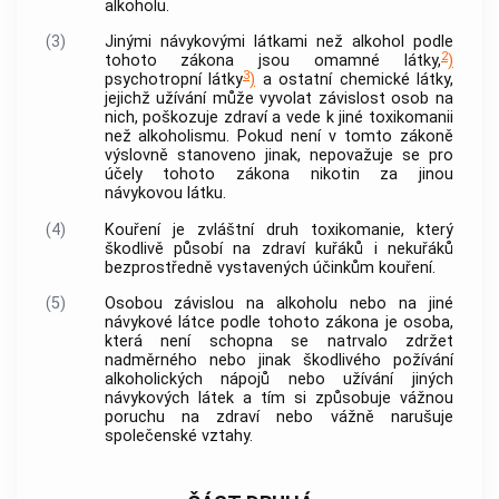
alkoholu.
(3)
Jinými návykovými látkami než alkohol podle
2
tohoto zákona jsou omamné látky,
)
3
psychotropní látky
)
a ostatní chemické látky,
jejichž užívání může vyvolat závislost osob na
nich, poškozuje zdraví a vede k jiné toxikomanii
než alkoholismu. Pokud není v tomto zákoně
výslovně stanoveno jinak, nepovažuje se pro
účely tohoto zákona nikotin za jinou
návykovou látku.
(4)
Kouření je zvláštní druh toxikomanie, který
škodlivě působí na zdraví kuřáků i nekuřáků
bezprostředně vystavených účinkům kouření.
(5)
Osobou závislou na alkoholu nebo na jiné
návykové látce podle tohoto zákona je osoba,
která není schopna se natrvalo zdržet
nadměrného nebo jinak škodlivého požívání
alkoholických nápojů nebo užívání jiných
návykových látek a tím si způsobuje vážnou
poruchu na zdraví nebo vážně narušuje
společenské vztahy.