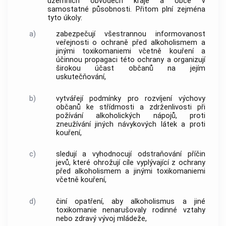
územních obvodech kraje a
obce
v
samostatné působnosti. Přitom plní zejména
tyto úkoly:
a)
zabezpečují všestrannou informovanost
veřejnosti o ochraně před alkoholismem a
jinými toxikomaniemi včetně kouření a
účinnou propagaci této ochrany a organizují
širokou účast občanů na jejím
uskutečňování,
b)
vytvářejí podmínky pro rozvíjení výchovy
občanů ke střídmosti a zdrženlivosti při
požívání alkoholických nápojů, proti
zneužívání jiných návykových látek a proti
kouření,
c)
sledují a vyhodnocují odstraňování příčin
jevů, které ohrožují cíle vyplývající z ochrany
před alkoholismem a jinými toxikomaniemi
včetně kouření,
d)
činí opatření, aby alkoholismus a jiné
toxikomanie nenarušovaly rodinné vztahy
nebo zdravý vývoj mládeže,