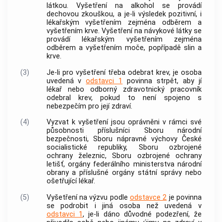
látkou. Vyšetření na alkohol se provádí
dechovou zkouškou, a je-li výsledek pozitivní, i
lékařským vyšetřením zejména odběrem a
vyšetřením krve. Vyšetření na návykové látky se
provádí lékařským vyšetřením zejména
odběrem a vyšetřením moče, popřípadě slin a
krve.
(3)
Je-li pro vyšetření třeba odebrat krev, je osoba
uvedená v
odstavci 1
povinna strpět, aby jí
lékař nebo odborný zdravotnický pracovník
odebral krev, pokud to není spojeno s
nebezpečím pro její zdraví.
(4)
Vyzvat k vyšetření jsou oprávněni v rámci své
působnosti příslušníci Sboru národní
bezpečnosti, Sboru nápravné výchovy České
socialistické republiky, Sboru ozbrojené
ochrany železnic, Sboru ozbrojené ochrany
letišť, orgány federálního ministerstva národní
obrany a příslušné orgány státní správy nebo
ošetřující lékař.
(5)
Vyšetření na výzvu podle
odstavce 2
je povinna
se podrobit i jiná osoba než uvedená v
odstavci 1
, je-li dáno důvodné podezření, že