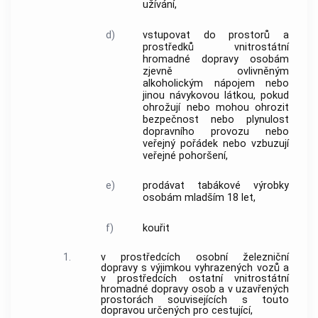
užívání,
d)
vstupovat do prostorů a
prostředků vnitrostátní
hromadné dopravy osobám
zjevně ovlivněným
alkoholickým nápojem nebo
jinou návykovou látkou, pokud
ohrožují nebo mohou ohrozit
bezpečnost nebo plynulost
dopravního provozu nebo
veřejný pořádek nebo vzbuzují
veřejné pohoršení,
e)
prodávat tabákové výrobky
osobám mladším 18 let,
f)
kouřit
1.
v prostředcích osobní železniční
dopravy s výjimkou vyhrazených vozů a
v prostředcích ostatní vnitrostátní
hromadné dopravy osob a v uzavřených
prostorách souvisejících s touto
dopravou určených pro cestující,