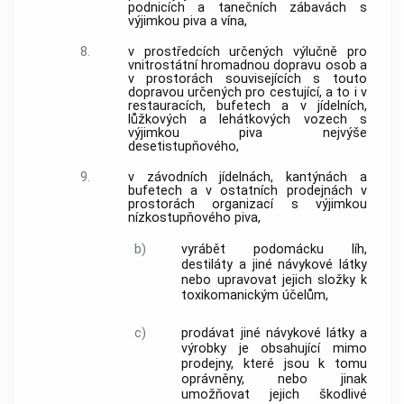
podnicích a tanečních zábavách s
výjimkou piva a vína,
8.
v prostředcích určených výlučně pro
vnitrostátní hromadnou dopravu osob a
v prostorách souvisejících s touto
dopravou určených pro cestující, a to i v
restauracích, bufetech a v jídelních,
lůžkových a lehátkových vozech s
výjimkou piva nejvýše
desetistupňového,
9.
v závodních jídelnách, kantýnách a
bufetech a v ostatních prodejnách v
prostorách organizací s výjimkou
nízkostupňového piva,
b)
vyrábět podomácku líh,
destiláty a jiné návykové látky
nebo upravovat jejich složky k
toxikomanickým účelům,
c)
prodávat jiné návykové látky a
výrobky je obsahující mimo
prodejny, které jsou k tomu
oprávněny, nebo jinak
umožňovat jejich škodlivé