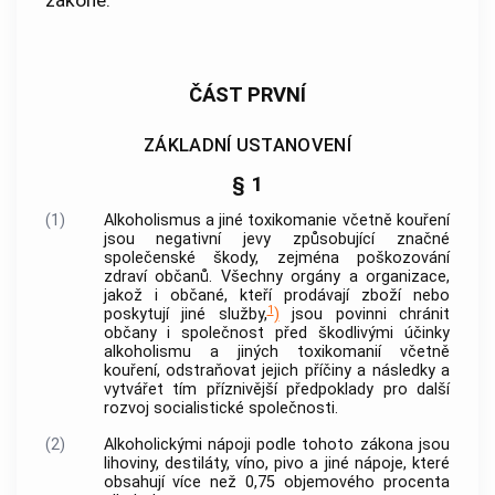
ČÁST PRVNÍ
ZÁKLADNÍ USTANOVENÍ
§ 1
(1)
Alkoholismus a jiné toxikomanie včetně kouření
jsou negativní jevy způsobující značné
společenské škody, zejména poškozování
zdraví občanů. Všechny orgány a organizace,
jakož i občané, kteří prodávají zboží nebo
1
poskytují jiné služby,
)
jsou povinni chránit
občany i společnost před škodlivými účinky
alkoholismu a jiných toxikomanií včetně
kouření, odstraňovat jejich příčiny a následky a
vytvářet tím příznivější předpoklady pro další
rozvoj socialistické společnosti.
(2)
Alkoholickými nápoji podle tohoto zákona jsou
lihoviny, destiláty, víno, pivo a jiné nápoje, které
obsahují více než 0,75 objemového procenta