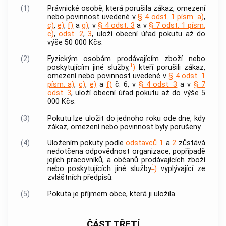
(1)
Právnické osobě, která porušila zákaz, omezení
nebo povinnost uvedené v
§ 4 odst. 1 písm. a)
,
c)
,
e)
,
f)
a
g)
, v
§ 4 odst. 3
a v
§ 7 odst. 1 písm.
c)
,
odst. 2
,
3
, uloží obecní úřad pokutu až do
výše 50 000 Kčs.
(2)
Fyzickým osobám prodávajícím zboží nebo
1
poskytujícím jiné služby,
)
kteří porušili zákaz,
omezení nebo povinnost uvedené v
§ 4 odst. 1
písm. a)
,
c)
,
e)
a
f)
č. 6, v
§ 4 odst. 3
a v
§ 7
odst. 3
, uloží obecní úřad pokutu až do výše 5
000 Kčs.
(3)
Pokutu lze uložit do jednoho roku ode dne, kdy
zákaz, omezení nebo povinnost byly porušeny.
(4)
Uložením pokuty podle
odstavců 1
a
2
zůstává
nedotčena odpovědnost organizace, popřípadě
jejích pracovníků, a občanů prodávajících zboží
1
nebo poskytujících jiné služby
)
vyplývající ze
zvláštních předpisů.
(5)
Pokuta je příjmem
obce
, která ji uložila.
ČÁST TŘETÍ