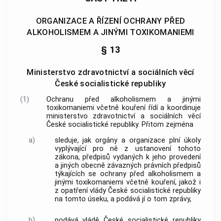
ORGANIZACE A ŘÍZENÍ OCHRANY PŘED
ALKOHOLISMEM A JINÝMI TOXIKOMANIEMI
§ 13
Ministerstvo zdravotnictví a sociálních věcí
České socialistické republiky
(1)
Ochranu před alkoholismem a jinými
toxikomaniemi včetně kouření řídí a koordinuje
ministerstvo zdravotnictví a sociálních věcí
České socialistické republiky. Přitom zejména
a)
sleduje, jak orgány a organizace plní úkoly
vyplývající pro ně z ustanovení tohoto
zákona, předpisů vydaných k jeho provedení
a jiných obecně závazných právních předpisů
týkajících se ochrany před alkoholismem a
jinými toxikomaniemi včetně kouření, jakož i
z opatření vlády České socialistické republiky
na tomto úseku, a podává jí o tom zprávy,
b)
podává vládě České socialistické republiky