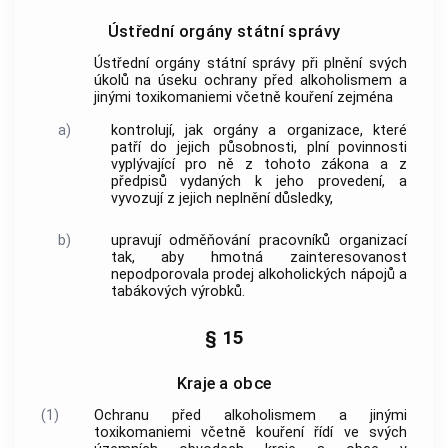
Ústřední orgány státní správy
Ústřední orgány státní správy při plnění svých
úkolů na úseku ochrany před alkoholismem a
jinými toxikomaniemi včetně kouření zejména
a)
kontrolují, jak orgány a organizace, které
patří do jejich působnosti, plní povinnosti
vyplývající pro ně z tohoto zákona a z
předpisů vydaných k jeho provedení, a
vyvozují z jejich neplnění důsledky,
b)
upravují odměňování pracovníků organizací
tak, aby hmotná zainteresovanost
nepodporovala prodej alkoholických nápojů a
tabákových výrobků.
§ 15
Kraje a obce
(1)
Ochranu před alkoholismem a jinými
toxikomaniemi včetně kouření řídí ve svých