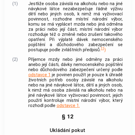
(1)
Jestliže osoba závislá na alkoholu nebo na jiné
návykové látce nezabezpečuje řádně výživu
dětí nebo jiných osob, k nimž má vyživovací
povinnost, rozhodne místní národní výbor,
komu se má vyplácet mzda nebo jiná odměna
za práci nebo její část; místní národní výbor
rozhoduje též o změně nebo zrušení takového
opatření. Při výplatě dávek nemocenského
pojištění a důchodového zabezpečení se
11
postupuje podle zvláštních předpisů.
)
(2)
Příjemce mzdy nebo jiné odměny za práci
anebo její části, dávky nemocenského pojištění
nebo důchodového zabezpečení určený podle
odstavce 1
je povinen použít je pouze k úhradě
životních potřeb osoby závislé na alkoholu
nebo na jiné návykové látce, dětí a jiných osob,
k nimž má osoba závislá na alkoholu nebo na
jiné návykové látce vyživovací povinnost; jejich
použití kontroluje místní národní výbor, který
rozhodl podle
odstavce 1.
§ 12
Ukládání pokut