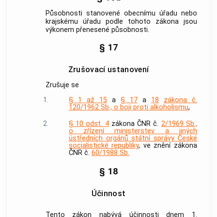
Působnosti stanovené obecnímu úřadu nebo
krajskému úřadu podle tohoto zákona jsou
výkonem přenesené působnosti.
§ 17
Zrušovací ustanovení
Zrušuje se
1.
§ 1 až 15
a
§ 17
a
18
zákona č.
120/1962 Sb., o boji proti alkoholismu
,
2.
§ 10 odst. 4
zákona ČNR č.
2/1969 Sb.,
o zřízení ministerstev a jiných
ústředních orgánů státní správy České
socialistické republiky
, ve znění zákona
ČNR č.
60/1988 Sb.
§ 18
Účinnost
Tento zákon nabývá účinnosti dnem 1.