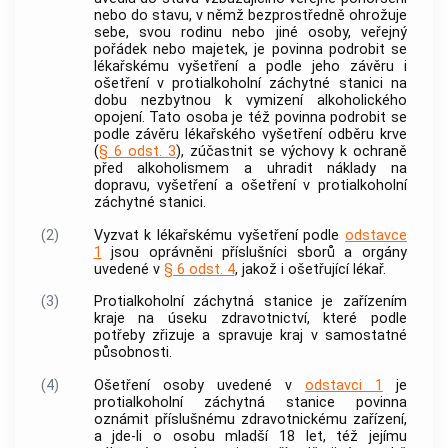
nebo do stavu, v němž bezprostředně ohrožuje
sebe, svou rodinu nebo jiné osoby, veřejný
pořádek nebo majetek, je povinna podrobit se
lékařskému vyšetření a podle jeho závěru i
ošetření v protialkoholní záchytné stanici na
dobu nezbytnou k vymizení alkoholického
opojení. Tato osoba je též povinna podrobit se
podle závěru lékařského vyšetření odběru krve
(
§ 6 odst. 3
), zúčastnit se výchovy k ochraně
před alkoholismem a uhradit náklady na
dopravu, vyšetření a ošetření v protialkoholní
záchytné stanici.
(2)
Vyzvat k lékařskému vyšetření podle
odstavce
1
jsou oprávněni příslušníci sborů a orgány
uvedené v
§ 6 odst. 4
, jakož i ošetřující lékař.
(3)
Protialkoholní záchytná stanice je zařízením
kraje na úseku zdravotnictví, které podle
potřeby zřizuje a spravuje kraj v samostatné
působnosti.
(4)
Ošetření osoby uvedené v
odstavci 1
je
protialkoholní záchytná stanice povinna
oznámit příslušnému zdravotnickému zařízení,
a jde-li o osobu mladší 18 let, též jejímu