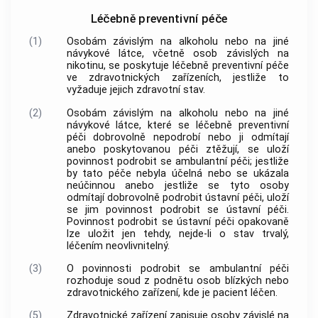
Léčebně preventivní péče
(1)
Osobám závislým na alkoholu nebo na jiné
návykové látce, včetně osob závislých na
nikotinu, se poskytuje léčebně preventivní péče
ve zdravotnických zařízeních, jestliže to
vyžaduje jejich zdravotní stav.
(2)
Osobám závislým na alkoholu nebo na jiné
návykové látce, které se léčebně preventivní
péči dobrovolně nepodrobí nebo ji odmítají
anebo poskytovanou péči ztěžují, se uloží
povinnost podrobit se ambulantní péči; jestliže
by tato péče nebyla účelná nebo se ukázala
neúčinnou anebo jestliže se tyto osoby
odmítají dobrovolně podrobit ústavní péči, uloží
se jim povinnost podrobit se ústavní péči.
Povinnost podrobit se ústavní péči opakovaně
lze uložit jen tehdy, nejde-li o stav trvalý,
léčením neovlivnitelný.
(3)
O povinnosti podrobit se ambulantní péči
rozhoduje soud z podnětu osob blízkých nebo
zdravotnického zařízení, kde je pacient léčen.
(5)
Zdravotnické zařízení zapisuje osoby závislé na