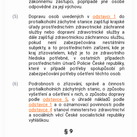
zákonnému zástupci, popřípadě jiné osobě
odpovědné za její výchovu.
(5)
Dopravu osob uvedených v
odstavci 1
do
protialkoholní záchytné stanice zajišťují krajské
úřady prostřednictvím zdravotnické záchranné
služby nebo dopravní zdravotnické služby a
dále zajišťují zdravotnickou záchrannou službu,
pokud není zabezpečována nestátními
subjekty, a to prostřednictvím zařízení, kde je
kraj zřizovatelem, když je to ze zdravotního
hlediska potřebné, v ostatních případech
prostřednictvím útvarů Policie České republiky,
které v případě potřeby spolupůsobí při
zabezpečování potřeby ošetření těchto osob.
(6)
Podrobnosti o zřizování, správě a činnosti
protialkoholních záchytných stanic, o způsobu
vyšetření a ošetření v nich, o způsobu dopravy
podle
odstavce 5
, o úhradě nákladů podle
odstavce 1
a o oznamovací povinnosti podle
odstavce 4
stanoví ministerstvo zdravotnictví
a sociálních věcí České socialistické republiky
vyhláškou.
§ 9