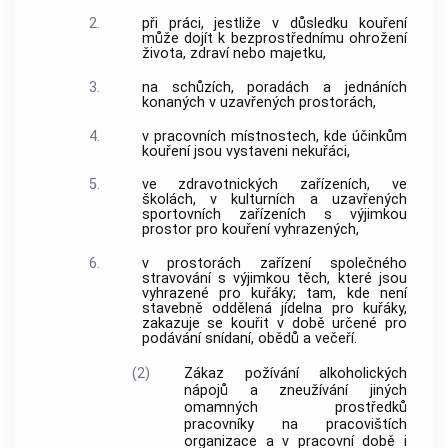
2.
při práci, jestliže v důsledku kouření
může dojít k bezprostřednímu ohrožení
života, zdraví nebo majetku,
3.
na schůzích, poradách a jednáních
konaných v uzavřených prostorách,
4.
v pracovních místnostech, kde účinkům
kouření jsou vystaveni nekuřáci,
5.
ve zdravotnických zařízeních, ve
školách, v kulturních a uzavřených
sportovních zařízeních s výjimkou
prostor pro kouření vyhrazených,
6.
v prostorách zařízení společného
stravování s výjimkou těch, které jsou
vyhrazené pro kuřáky; tam, kde není
stavebně oddělená jídelna pro kuřáky,
zakazuje se kouřit v době určené pro
podávání snídaní, obědů a večeří.
(2)
Zákaz požívání alkoholických
nápojů a zneužívání jiných
omamných prostředků
pracovníky na pracovištích
organizace a v pracovní době i