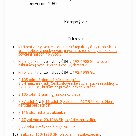
července 1989.
Kempný v. r.
Pitra v. r.
1)
Nařízení vlády České socialistické republiky č. 1/1988 Sb., o
prodeji zboží a poskytování jiných služeb občany na základě
povolení národního výboru
.
2)
Příloha č. 3
nařízení vlády ČSR č.
192/1988 Sb., o jedech a
některých jiných látkách škodlivých zdraví
.
3)
Příloha č. 4
nařízení vlády ČSR č.
192/1988 Sb.
4)
§ 135 odst. 2 písm. b)
zákoníku práce
.
§ 34
nařízení vlády Československé socialistické republiky č.
223/1988 Sb., kterým se provádí zákoník práce
.
5)
§ 135 odst. 2 písm. g)
zákoníku práce
.
6)
§ 37 odst. 1
a
§ 16 odst. 2
zákona č. 40/1974 Sb., o Sboru
národní bezpečnosti
.
7)
§ 116
občanského zákoníku
.
8)
§ 77
zákona č. 20/1966 Sb., o péči o zdraví lidu
.
9)
§ 77 odst. 3
zákona č. 20/1966 Sb.
10)
Zákon č. 100/1988 Sb., o sociálním zabezpečení
.