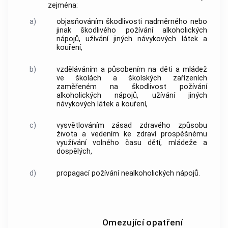
zejména:
a)
objasňováním škodlivosti nadměrného nebo
jinak škodlivého požívání alkoholických
nápojů, užívání jiných návykových látek a
kouření,
b)
vzděláváním a působením na děti a mládež
ve školách a školských zařízeních
zaměřeném na škodlivost požívání
alkoholických nápojů, užívání jiných
návykových látek a kouření,
c)
vysvětlováním zásad zdravého způsobu
života a vedením ke zdraví prospěšnému
využívání volného času dětí, mládeže a
dospělých,
d)
propagací požívání nealkoholických nápojů.
Omezující opatření