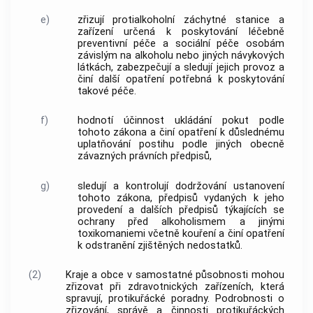
e)
zřizují protialkoholní záchytné stanice a
zařízení určená k poskytování léčebně
preventivní péče a sociální péče osobám
závislým na alkoholu nebo jiných návykových
látkách, zabezpečují a sledují jejich provoz a
činí další opatření potřebná k poskytování
takové péče.
f)
hodnotí účinnost ukládání pokut podle
tohoto zákona a činí opatření k důslednému
uplatňování postihu podle jiných obecně
závazných právních předpisů,
g)
sledují a kontrolují dodržování ustanovení
tohoto zákona, předpisů vydaných k jeho
provedení a dalších předpisů týkajících se
ochrany před alkoholismem a jinými
toxikomaniemi včetně kouření a činí opatření
k odstranění zjištěných nedostatků.
(2)
Kraje a
obce
v samostatné působnosti mohou
zřizovat při zdravotnických zařízeních, která
spravují, protikuřácké poradny. Podrobnosti o
zřizování, správě a činnosti protikuřáckých