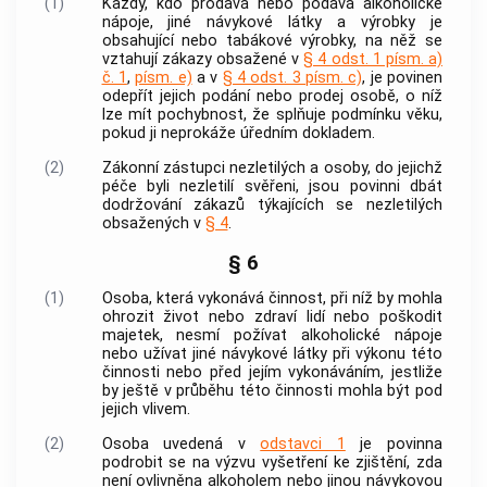
(1)
Každý, kdo prodává nebo podává alkoholické
nápoje, jiné návykové látky a výrobky je
obsahující nebo tabákové výrobky, na něž se
vztahují zákazy obsažené v
§ 4 odst. 1 písm. a)
č. 1
,
písm. e)
a v
§ 4 odst. 3 písm. c)
, je povinen
odepřít jejich podání nebo prodej osobě, o níž
lze mít pochybnost, že splňuje podmínku věku,
pokud ji neprokáže úředním dokladem.
(2)
Zákonní zástupci nezletilých a osoby, do jejichž
péče byli nezletilí svěřeni, jsou povinni dbát
dodržování zákazů týkajících se nezletilých
obsažených v
§ 4
.
§ 6
(1)
Osoba, která vykonává činnost, při níž by mohla
ohrozit život nebo zdraví lidí nebo poškodit
majetek, nesmí požívat alkoholické nápoje
nebo užívat jiné návykové látky při výkonu této
činnosti nebo před jejím vykonáváním, jestliže
by ještě v průběhu této činnosti mohla být pod
jejich vlivem.
(2)
Osoba uvedená v
odstavci 1
je povinna
podrobit se na výzvu vyšetření ke zjištění, zda
není ovlivněna alkoholem nebo jinou návykovou