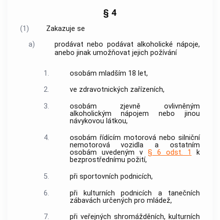
§ 4
(1)
Zakazuje se
a)
prodávat nebo podávat alkoholické nápoje,
anebo jinak umožňovat jejich požívání
1.
osobám mladším 18 let,
2.
ve zdravotnických zařízeních,
3.
osobám zjevně ovlivněným
alkoholickým nápojem nebo jinou
návykovou látkou,
4.
osobám řídícím motorová nebo silniční
nemotorová vozidla a ostatním
osobám uvedeným v
§ 6 odst. 1
k
bezprostřednímu požití,
5.
při sportovních podnicích,
6.
při kulturních podnicích a tanečních
zábavách určených pro mládež,
7.
při veřejných shromážděních, kulturních