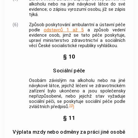
alkoholu nebo na jiné návykové látce do své
evidence; o zápisu vyrozumí osobu, jíž se zápis
týká.
(6)
Způsob poskytování ambulantní a ústavní péče
podle
odstavců 1 až 5
a způsob vedení
evidence osob, jimž se tato péče poskytuje,
upraví ministerstvo zdravotnictví a sociálních
věcí České socialistické republiky vyhláškou.
§ 10
Sociální péče
Osobám závislým na alkoholu nebo na jiné
návykové látce, jejichž léčení ve zdravotnickém
zařízení bylo ukončeno a jsou společensky
nepřizpůsobené, nebo jejichž stav vyžaduje
sociální péči, se poskytuje sociální péče podle
10
zvláštních předpisů.
)
§ 11
Výplata mzdy nebo odměny za práci jiné osobě