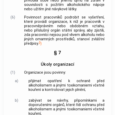
přivodila sobě nebo jinému újmu na zdraví v
souvislosti s požitím alkoholického nápoje
nebo užitím jiné návykové látky.
(6)
Povinnost pracovníků podrobit se vyšetření,
které provádí organizace, k níž je pracovník v
pracovněprávním nebo obdobném vztahu,
nebo příslušný orgán státní správy, aby zjistili,
zda pracovníci nejsou pod vlivem alkoholu nebo
jiných omamných prostředků, stanoví zvláštní
5
předpisy.
)
§ 7
Úkoly organizací
(1)
Organizace jsou povinny:
a)
přijímat opatření k ochraně před
alkoholismem a jinými toxikomaniemi včetně
kouření a kontrolovat jejich plnění,
b)
zabývat se návrhy, připomínkami a
doporučeními orgánů, které řídí ochranu před
alkoholismem a jinými toxikomaniemi včetně
kouření,