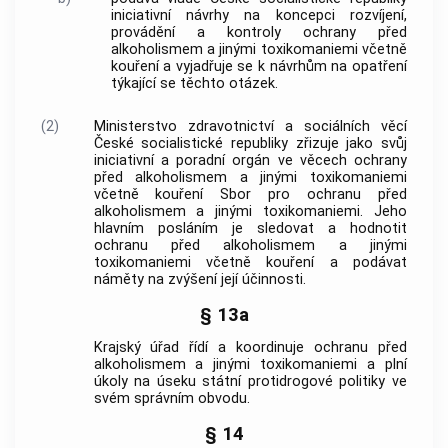
iniciativní návrhy na koncepci rozvíjení,
provádění a kontroly ochrany před
alkoholismem a jinými toxikomaniemi včetně
kouření a vyjadřuje se k návrhům na opatření
týkající se těchto otázek.
(2)
Ministerstvo zdravotnictví a sociálních věcí
České socialistické republiky zřizuje jako svůj
iniciativní a poradní orgán ve věcech ochrany
před alkoholismem a jinými toxikomaniemi
včetně kouření Sbor pro ochranu před
alkoholismem a jinými toxikomaniemi. Jeho
hlavním posláním je sledovat a hodnotit
ochranu před alkoholismem a jinými
toxikomaniemi včetně kouření a podávat
náměty na zvýšení její účinnosti.
§ 13a
Krajský úřad řídí a koordinuje ochranu před
alkoholismem a jinými toxikomaniemi a plní
úkoly na úseku státní protidrogové politiky ve
svém správním obvodu.
§ 14