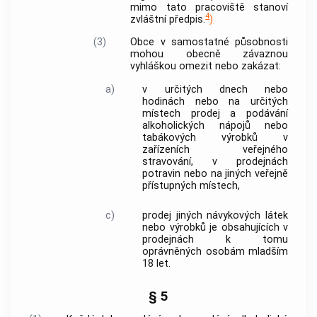
mimo tato pracoviště stanoví
4
zvláštní předpis.
)
(3)
Obce
v samostatné působnosti
mohou obecně závaznou
vyhláškou omezit nebo zakázat:
a)
v určitých dnech nebo
hodinách nebo na určitých
místech prodej a podávání
alkoholických nápojů nebo
tabákových výrobků v
zařízeních veřejného
stravování, v prodejnách
potravin nebo na jiných veřejně
přístupných místech,
c)
prodej jiných návykových látek
nebo výrobků je obsahujících v
prodejnách k tomu
oprávněných osobám mladším
18 let.
§ 5