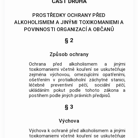
ČÁST DRUHÁ
PROSTŘEDKY OCHRANY PŘED
ALKOHOLISMEM A JINÝMI TOXIKOMANIEMI A
POVINNOSTI ORGANIZACÍ A OBČANŮ
§ 2
Způsob ochrany
Ochrana před alkoholismem a jinými
toxikomaniemi včetně kouření se uskutečňuje
zejména výchovou, omezujícími opatřeními,
ošetřením v protialkoholní záchytné stanici,
léčebně preventivní péčí, sociální péčí,
ukládáním pokut podle tohoto zákona a
postihem podle jiných právních předpisů.
§ 3
Výchova
Výchova k ochraně před alkoholismem a jinými
toxikomaniemi včetně kouření se uskutečňuje