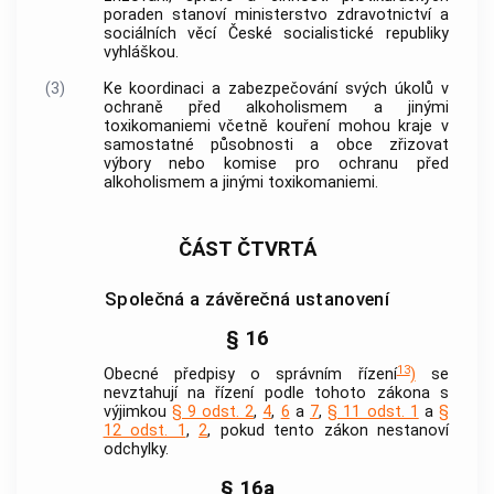
poraden stanoví ministerstvo zdravotnictví a
sociálních věcí České socialistické republiky
vyhláškou.
(3)
Ke koordinaci a zabezpečování svých úkolů v
ochraně před alkoholismem a jinými
toxikomaniemi včetně kouření mohou kraje v
samostatné působnosti a
obce
zřizovat
výbory nebo komise pro ochranu před
alkoholismem a jinými toxikomaniemi.
ČÁST ČTVRTÁ
Společná a závěrečná ustanovení
§ 16
13
Obecné předpisy o správním řízení
)
se
nevztahují na řízení podle tohoto zákona s
výjimkou
§ 9 odst. 2
,
4
,
6
a
7
,
§ 11 odst. 1
a
§
12 odst. 1
,
2
, pokud tento zákon nestanoví
odchylky.
§ 16a