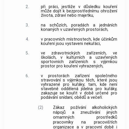
2.
při práci, jestliže v důsledku kouření
může dojít k bezprostřednímu ohrožení
života, zdraví nebo majetku,
3.
na schůzích, poradách a jednáních
konaných v uzavřených prostorách,
4.
v pracovních místnostech, kde účinkům
kouření jsou vystaveni nekuřáci,
5.
ve zdravotnických zařízeních, ve
školách, v kulturních a uzavřených
sportovních zařízeních s výjimkou
prostor pro kouření vyhrazených,
6.
v prostorách zařízení společného
stravování s výjimkou těch, které jsou
vyhrazené pro kuřáky; tam, kde není
stavebně oddělená jídelna pro kuřáky,
zakazuje se kouřit v době určené pro
podávání snídaní, obědů a večeří.
(2)
Zákaz požívání alkoholických
nápojů a zneužívání jiných
omamných prostředků
pracovníky na pracovištích
organizace a v pracovní době i