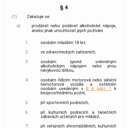
§ 4
(1)
Zakazuje se
a)
prodávat nebo podávat alkoholické nápoje,
anebo jinak umožňovat jejich požívání
1.
osobám mladším 18 let,
2.
ve zdravotnických zařízeních,
3.
osobám zjevně ovlivněným
alkoholickým nápojem nebo jinou
návykovou látkou,
4.
osobám řídícím motorová nebo silniční
nemotorová vozidla a ostatním
osobám uvedeným v
§ 6 odst. 1
k
bezprostřednímu požití,
5.
při sportovních podnicích,
6.
při kulturních podnicích a tanečních
zábavách určených pro mládež,
7.
při veřejných shromážděních, kulturních