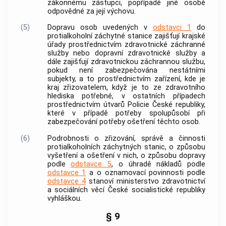
zákonnému zástupci, popřípadě jiné osobě
odpovědné za její výchovu.
(5)
Dopravu osob uvedených v
odstavci 1
do
protialkoholní záchytné stanice zajišťují krajské
úřady prostřednictvím zdravotnické záchranné
služby nebo dopravní zdravotnické služby a
dále zajišťují zdravotnickou záchrannou službu,
pokud není zabezpečována nestátními
subjekty, a to prostřednictvím zařízení, kde je
kraj zřizovatelem, když je to ze zdravotního
hlediska potřebné, v ostatních případech
prostřednictvím útvarů Policie České republiky,
které v případě potřeby spolupůsobí při
zabezpečování potřeby ošetření těchto osob.
(6)
Podrobnosti o zřizování, správě a činnosti
protialkoholních záchytných stanic, o způsobu
vyšetření a ošetření v nich, o způsobu dopravy
podle
odstavce 5
, o úhradě nákladů podle
odstavce 1
a o oznamovací povinnosti podle
odstavce 4
stanoví ministerstvo zdravotnictví
a sociálních věcí České socialistické republiky
vyhláškou.
§ 9