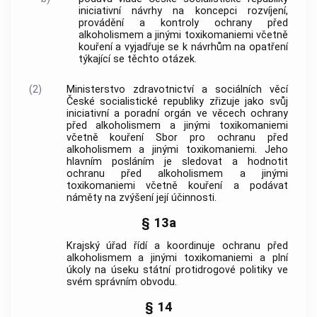
iniciativní návrhy na koncepci rozvíjení,
provádění a kontroly ochrany před
alkoholismem a jinými toxikomaniemi včetně
kouření a vyjadřuje se k návrhům na opatření
týkající se těchto otázek.
(2)
Ministerstvo zdravotnictví a sociálních věcí
České socialistické republiky zřizuje jako svůj
iniciativní a poradní orgán ve věcech ochrany
před alkoholismem a jinými toxikomaniemi
včetně kouření Sbor pro ochranu před
alkoholismem a jinými toxikomaniemi. Jeho
hlavním posláním je sledovat a hodnotit
ochranu před alkoholismem a jinými
toxikomaniemi včetně kouření a podávat
náměty na zvýšení její účinnosti.
§ 13a
Krajský úřad řídí a koordinuje ochranu před
alkoholismem a jinými toxikomaniemi a plní
úkoly na úseku státní protidrogové politiky ve
svém správním obvodu.
§ 14