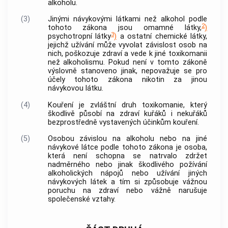
alkoholu.
(3)
Jinými návykovými látkami než alkohol podle
2
tohoto zákona jsou omamné látky,
)
3
psychotropní látky
)
a ostatní chemické látky,
jejichž užívání může vyvolat závislost osob na
nich, poškozuje zdraví a vede k jiné toxikomanii
než alkoholismu. Pokud není v tomto zákoně
výslovně stanoveno jinak, nepovažuje se pro
účely tohoto zákona nikotin za jinou
návykovou látku.
(4)
Kouření je zvláštní druh toxikomanie, který
škodlivě působí na zdraví kuřáků i nekuřáků
bezprostředně vystavených účinkům kouření.
(5)
Osobou závislou na alkoholu nebo na jiné
návykové látce podle tohoto zákona je osoba,
která není schopna se natrvalo zdržet
nadměrného nebo jinak škodlivého požívání
alkoholických nápojů nebo užívání jiných
návykových látek a tím si způsobuje vážnou
poruchu na zdraví nebo vážně narušuje
společenské vztahy.