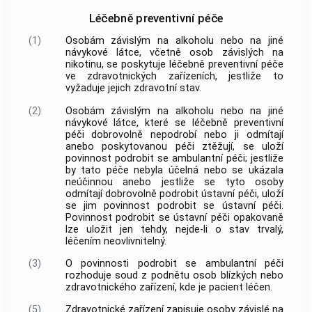
Léčebně preventivní péče
(1)
Osobám závislým na alkoholu nebo na jiné
návykové látce, včetně osob závislých na
nikotinu, se poskytuje léčebně preventivní péče
ve zdravotnických zařízeních, jestliže to
vyžaduje jejich zdravotní stav.
(2)
Osobám závislým na alkoholu nebo na jiné
návykové látce, které se léčebně preventivní
péči dobrovolně nepodrobí nebo ji odmítají
anebo poskytovanou péči ztěžují, se uloží
povinnost podrobit se ambulantní péči; jestliže
by tato péče nebyla účelná nebo se ukázala
neúčinnou anebo jestliže se tyto osoby
odmítají dobrovolně podrobit ústavní péči, uloží
se jim povinnost podrobit se ústavní péči.
Povinnost podrobit se ústavní péči opakovaně
lze uložit jen tehdy, nejde-li o stav trvalý,
léčením neovlivnitelný.
(3)
O povinnosti podrobit se ambulantní péči
rozhoduje soud z podnětu osob blízkých nebo
zdravotnického zařízení, kde je pacient léčen.
(5)
Zdravotnické zařízení zapisuje osoby závislé na