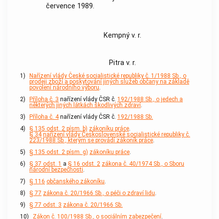
července 1989.
Kempný v. r.
Pitra v. r.
1)
Nařízení vlády České socialistické republiky č. 1/1988 Sb., o
prodeji zboží a poskytování jiných služeb občany na základě
povolení národního výboru
.
2)
Příloha č. 3
nařízení vlády ČSR č.
192/1988 Sb., o jedech a
některých jiných látkách škodlivých zdraví
.
3)
Příloha č. 4
nařízení vlády ČSR č.
192/1988 Sb.
4)
§ 135 odst. 2 písm. b)
zákoníku práce
.
§ 34
nařízení vlády Československé socialistické republiky č.
223/1988 Sb., kterým se provádí zákoník práce
.
5)
§ 135 odst. 2 písm. g)
zákoníku práce
.
6)
§ 37 odst. 1
a
§ 16 odst. 2
zákona č. 40/1974 Sb., o Sboru
národní bezpečnosti
.
7)
§ 116
občanského zákoníku
.
8)
§ 77
zákona č. 20/1966 Sb., o péči o zdraví lidu
.
9)
§ 77 odst. 3
zákona č. 20/1966 Sb.
10)
Zákon č. 100/1988 Sb., o sociálním zabezpečení
.