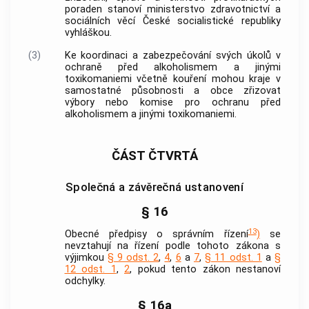
poraden stanoví ministerstvo zdravotnictví a
sociálních věcí České socialistické republiky
vyhláškou.
(3)
Ke koordinaci a zabezpečování svých úkolů v
ochraně před alkoholismem a jinými
toxikomaniemi včetně kouření mohou kraje v
samostatné působnosti a
obce
zřizovat
výbory nebo komise pro ochranu před
alkoholismem a jinými toxikomaniemi.
ČÁST ČTVRTÁ
Společná a závěrečná ustanovení
§ 16
13
Obecné předpisy o správním řízení
)
se
nevztahují na řízení podle tohoto zákona s
výjimkou
§ 9 odst. 2
,
4
,
6
a
7
,
§ 11 odst. 1
a
§
12 odst. 1
,
2
, pokud tento zákon nestanoví
odchylky.
§ 16a