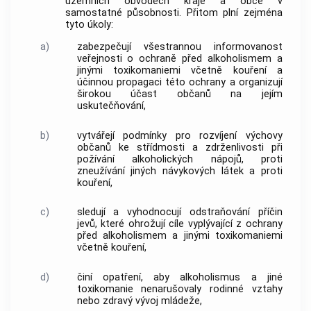
územních obvodech kraje a
obce
v
samostatné působnosti. Přitom plní zejména
tyto úkoly:
a)
zabezpečují všestrannou informovanost
veřejnosti o ochraně před alkoholismem a
jinými toxikomaniemi včetně kouření a
účinnou propagaci této ochrany a organizují
širokou účast občanů na jejím
uskutečňování,
b)
vytvářejí podmínky pro rozvíjení výchovy
občanů ke střídmosti a zdrženlivosti při
požívání alkoholických nápojů, proti
zneužívání jiných návykových látek a proti
kouření,
c)
sledují a vyhodnocují odstraňování příčin
jevů, které ohrožují cíle vyplývající z ochrany
před alkoholismem a jinými toxikomaniemi
včetně kouření,
d)
činí opatření, aby alkoholismus a jiné
toxikomanie nenarušovaly rodinné vztahy
nebo zdravý vývoj mládeže,