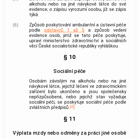
alkoholu nebo na jiné návykové látce do své
evidence; o zápisu vyrozumí osobu, jíž se zápis
týká.
(6)
Způsob poskytování ambulantní a ústavní péče
podle
odstavců 1 až 5
a způsob vedení
evidence osob, jimž se tato péče poskytuje,
upraví ministerstvo zdravotnictví a sociálních
věcí České socialistické republiky vyhláškou.
§ 10
Sociální péče
Osobám závislým na alkoholu nebo na jiné
návykové látce, jejichž léčení ve zdravotnickém
zařízení bylo ukončeno a jsou společensky
nepřizpůsobené, nebo jejichž stav vyžaduje
sociální péči, se poskytuje sociální péče podle
10
zvláštních předpisů.
)
§ 11
Výplata mzdy nebo odměny za práci jiné osobě