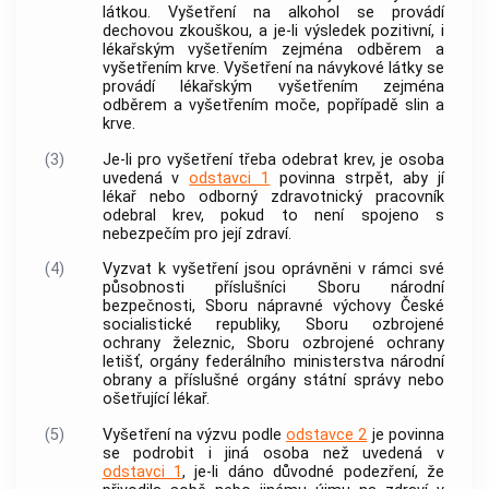
látkou. Vyšetření na alkohol se provádí
dechovou zkouškou, a je-li výsledek pozitivní, i
lékařským vyšetřením zejména odběrem a
vyšetřením krve. Vyšetření na návykové látky se
provádí lékařským vyšetřením zejména
odběrem a vyšetřením moče, popřípadě slin a
krve.
(3)
Je-li pro vyšetření třeba odebrat krev, je osoba
uvedená v
odstavci 1
povinna strpět, aby jí
lékař nebo odborný zdravotnický pracovník
odebral krev, pokud to není spojeno s
nebezpečím pro její zdraví.
(4)
Vyzvat k vyšetření jsou oprávněni v rámci své
působnosti příslušníci Sboru národní
bezpečnosti, Sboru nápravné výchovy České
socialistické republiky, Sboru ozbrojené
ochrany železnic, Sboru ozbrojené ochrany
letišť, orgány federálního ministerstva národní
obrany a příslušné orgány státní správy nebo
ošetřující lékař.
(5)
Vyšetření na výzvu podle
odstavce 2
je povinna
se podrobit i jiná osoba než uvedená v
odstavci 1
, je-li dáno důvodné podezření, že