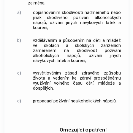
zejména:
a)
objasňováním škodlivosti nadměrného nebo
jinak škodlivého požívání alkoholických
nápojů, užívání jiných návykových látek a
kouření,
b)
vzděláváním a působením na děti a mládež
ve školách a školských zařízeních
zaměřeném na škodlivost požívání
alkoholických nápojů, užívání jiných
návykových látek a kouření,
c)
vysvětlováním zásad zdravého způsobu
života a vedením ke zdraví prospěšnému
využívání volného času dětí, mládeže a
dospělých,
d)
propagací požívání nealkoholických nápojů.
Omezující opatření