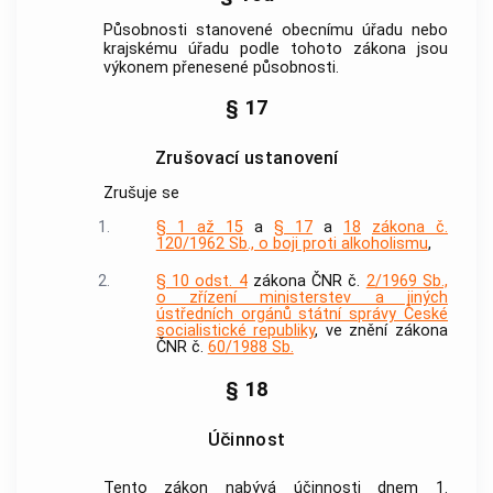
Působnosti stanovené obecnímu úřadu nebo
krajskému úřadu podle tohoto zákona jsou
výkonem přenesené působnosti.
§ 17
Zrušovací ustanovení
Zrušuje se
1.
§ 1 až 15
a
§ 17
a
18
zákona č.
120/1962 Sb., o boji proti alkoholismu
,
2.
§ 10 odst. 4
zákona ČNR č.
2/1969 Sb.,
o zřízení ministerstev a jiných
ústředních orgánů státní správy České
socialistické republiky
, ve znění zákona
ČNR č.
60/1988 Sb.
§ 18
Účinnost
Tento zákon nabývá účinnosti dnem 1.