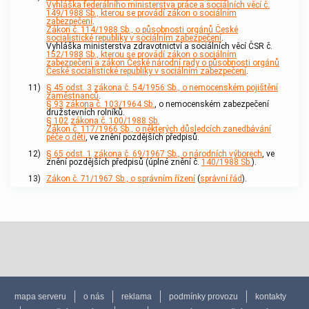
Vyhláška federálního ministerstva práce a sociálních věcí č.
149/1988 Sb., kterou se provádí zákon o sociálním
zabezpečení
.
Zákon č. 114/1988 Sb., o působnosti orgánů České
socialistické republiky v sociálním zabezpečení
.
Vyhláška ministerstva zdravotnictví a sociálních věcí ČSR č.
152/1988 Sb., kterou se provádí zákon o sociálním
zabezpečení a zákon České národní rady o působnosti orgánů
České socialistické republiky v sociálním zabezpečení
.
11)
§ 45 odst. 3
zákona č. 54/1956 Sb., o nemocenském pojištění
zaměstnanců
.
§ 93
zákona č. 103/1964 Sb.
, o nemocenském zabezpečení
družstevních rolníků.
§ 102
zákona č. 100/1988 Sb.
Zákon č. 117/1966 Sb., o některých důsledcích zanedbávání
péče o děti
, ve znění pozdějších předpisů.
12)
§ 65 odst. 1
zákona č. 69/1967 Sb., o národních výborech
, ve
znění pozdějších předpisů (úplné znění č.
140/1988 Sb.
).
13)
Zákon č. 71/1967 Sb., o správním řízení
(
správní řád
).
mapa serveru
o nás
reklama
podmínky provozu
kontakty