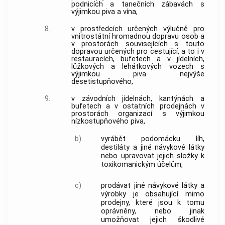
podnicích a tanečních zábavách s
výjimkou piva a vína,
8.
v prostředcích určených výlučně pro
vnitrostátní hromadnou dopravu osob a
v prostorách souvisejících s touto
dopravou určených pro cestující, a to i v
restauracích, bufetech a v jídelních,
lůžkových a lehátkových vozech s
výjimkou piva nejvýše
desetistupňového,
9.
v závodních jídelnách, kantýnách a
bufetech a v ostatních prodejnách v
prostorách organizací s výjimkou
nízkostupňového piva,
b)
vyrábět podomácku líh,
destiláty a jiné návykové látky
nebo upravovat jejich složky k
toxikomanickým účelům,
c)
prodávat jiné návykové látky a
výrobky je obsahující mimo
prodejny, které jsou k tomu
oprávněny, nebo jinak
umožňovat jejich škodlivé