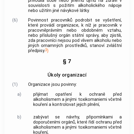
přivodila sobě nebo jinému újmu na zdraví v
souvislosti s požitím alkoholického nápoje
nebo užitím jiné návykové látky.
(6)
Povinnost pracovníků podrobit se vyšetření,
které provádí organizace, k níž je pracovník v
pracovněprávním nebo obdobném vztahu,
nebo příslušný orgán státní správy, aby zjistili,
zda pracovníci nejsou pod vlivem alkoholu nebo
jiných omamných prostředků, stanoví zvláštní
5
předpisy.
)
§ 7
Úkoly organizací
(1)
Organizace jsou povinny:
a)
přijímat opatření k ochraně před
alkoholismem a jinými toxikomaniemi včetně
kouření a kontrolovat jejich plnění,
b)
zabývat se návrhy, připomínkami a
doporučeními orgánů, které řídí ochranu před
alkoholismem a jinými toxikomaniemi včetně
kouření,