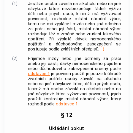
(1)
Jestliže osoba závislá na alkoholu nebo na jiné
návykové látce nezabezpečuje řádně výživu
dětí nebo jiných osob, k nimž má vyživovací
povinnost, rozhodne místní národní výbor,
komu se má vyplácet mzda nebo jiná odměna
za práci nebo její část; místní národní výbor
rozhoduje též o změně nebo zrušení takového
opatření. Při výplatě dávek nemocenského
pojištění a důchodového zabezpečení se
11
postupuje podle zvláštních předpisů.
)
(2)
Příjemce mzdy nebo jiné odměny za práci
anebo její části, dávky nemocenského pojištění
nebo důchodového zabezpečení určený podle
odstavce 1
je povinen použít je pouze k úhradě
životních potřeb osoby závislé na alkoholu
nebo na jiné návykové látce, dětí a jiných osob,
k nimž má osoba závislá na alkoholu nebo na
jiné návykové látce vyživovací povinnost; jejich
použití kontroluje místní národní výbor, který
rozhodl podle
odstavce 1.
§ 12
Ukládání pokut