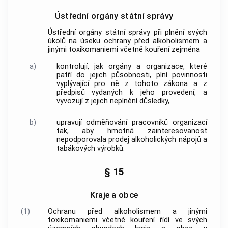
Ústřední orgány státní správy
Ústřední orgány státní správy při plnění svých
úkolů na úseku ochrany před alkoholismem a
jinými toxikomaniemi včetně kouření zejména
a)
kontrolují, jak orgány a organizace, které
patří do jejich působnosti, plní povinnosti
vyplývající pro ně z tohoto zákona a z
předpisů vydaných k jeho provedení, a
vyvozují z jejich neplnění důsledky,
b)
upravují odměňování pracovníků organizací
tak, aby hmotná zainteresovanost
nepodporovala prodej alkoholických nápojů a
tabákových výrobků.
§ 15
Kraje a obce
(1)
Ochranu před alkoholismem a jinými
toxikomaniemi včetně kouření řídí ve svých