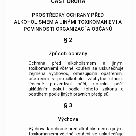
ČÁST DRUHÁ
PROSTŘEDKY OCHRANY PŘED
ALKOHOLISMEM A JINÝMI TOXIKOMANIEMI A
POVINNOSTI ORGANIZACÍ A OBČANŮ
§ 2
Způsob ochrany
Ochrana před alkoholismem a jinými
toxikomaniemi včetně kouření se uskutečňuje
zejména výchovou, omezujícími opatřeními,
ošetřením v protialkoholní záchytné stanici,
léčebně preventivní péčí, sociální péčí,
ukládáním pokut podle tohoto zákona a
postihem podle jiných právních předpisů.
§ 3
Výchova
Výchova k ochraně před alkoholismem a jinými
toxikomaniemi včetně kouření se uskutečňuje