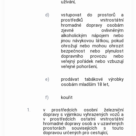
užívání,
d)
vstupovat do prostorů a
prostředků vnitrostátní
hromadné dopravy osobám
zjevně ovlivněným
alkoholickým nápojem nebo
jinou návykovou látkou, pokud
ohrožují nebo mohou ohrozit
bezpečnost nebo plynulost
dopravního provozu nebo
veřejný pořádek nebo vzbuzují
veřejné pohoršení,
e)
prodávat tabákové výrobky
osobám mladším 18 let,
f)
kouřit
1.
v prostředcích osobní železniční
dopravy s výjimkou vyhrazených vozů a
v prostředcích ostatní vnitrostátní
hromadné dopravy osob a v uzavřených
prostorách souvisejících s touto
dopravou určených pro cestující,