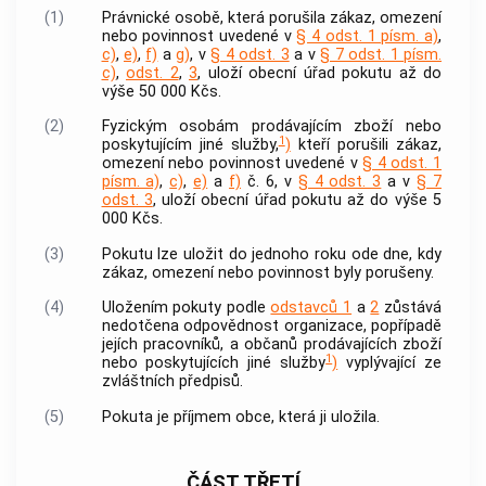
(1)
Právnické osobě, která porušila zákaz, omezení
nebo povinnost uvedené v
§ 4 odst. 1 písm. a)
,
c)
,
e)
,
f)
a
g)
, v
§ 4 odst. 3
a v
§ 7 odst. 1 písm.
c)
,
odst. 2
,
3
, uloží obecní úřad pokutu až do
výše 50 000 Kčs.
(2)
Fyzickým osobám prodávajícím zboží nebo
1
poskytujícím jiné služby,
)
kteří porušili zákaz,
omezení nebo povinnost uvedené v
§ 4 odst. 1
písm. a)
,
c)
,
e)
a
f)
č. 6, v
§ 4 odst. 3
a v
§ 7
odst. 3
, uloží obecní úřad pokutu až do výše 5
000 Kčs.
(3)
Pokutu lze uložit do jednoho roku ode dne, kdy
zákaz, omezení nebo povinnost byly porušeny.
(4)
Uložením pokuty podle
odstavců 1
a
2
zůstává
nedotčena odpovědnost organizace, popřípadě
jejích pracovníků, a občanů prodávajících zboží
1
nebo poskytujících jiné služby
)
vyplývající ze
zvláštních předpisů.
(5)
Pokuta je příjmem
obce
, která ji uložila.
ČÁST TŘETÍ