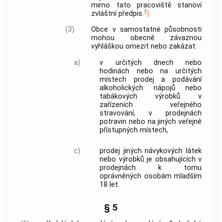
mimo tato pracoviště stanoví
4
zvláštní předpis.
)
(3)
Obce
v samostatné působnosti
mohou obecně závaznou
vyhláškou omezit nebo zakázat:
a)
v určitých dnech nebo
hodinách nebo na určitých
místech prodej a podávání
alkoholických nápojů nebo
tabákových výrobků v
zařízeních veřejného
stravování, v prodejnách
potravin nebo na jiných veřejně
přístupných místech,
c)
prodej jiných návykových látek
nebo výrobků je obsahujících v
prodejnách k tomu
oprávněných osobám mladším
18 let.
§ 5