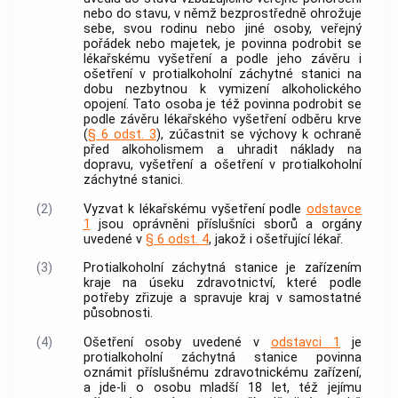
nebo do stavu, v němž bezprostředně ohrožuje
sebe, svou rodinu nebo jiné osoby, veřejný
pořádek nebo majetek, je povinna podrobit se
lékařskému vyšetření a podle jeho závěru i
ošetření v protialkoholní záchytné stanici na
dobu nezbytnou k vymizení alkoholického
opojení. Tato osoba je též povinna podrobit se
podle závěru lékařského vyšetření odběru krve
(
§ 6 odst. 3
), zúčastnit se výchovy k ochraně
před alkoholismem a uhradit náklady na
dopravu, vyšetření a ošetření v protialkoholní
záchytné stanici.
(2)
Vyzvat k lékařskému vyšetření podle
odstavce
1
jsou oprávněni příslušníci sborů a orgány
uvedené v
§ 6 odst. 4
, jakož i ošetřující lékař.
(3)
Protialkoholní záchytná stanice je zařízením
kraje na úseku zdravotnictví, které podle
potřeby zřizuje a spravuje kraj v samostatné
působnosti.
(4)
Ošetření osoby uvedené v
odstavci 1
je
protialkoholní záchytná stanice povinna
oznámit příslušnému zdravotnickému zařízení,
a jde-li o osobu mladší 18 let, též jejímu