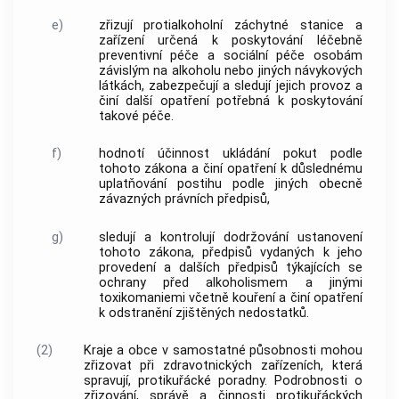
e)
zřizují protialkoholní záchytné stanice a
zařízení určená k poskytování léčebně
preventivní péče a sociální péče osobám
závislým na alkoholu nebo jiných návykových
látkách, zabezpečují a sledují jejich provoz a
činí další opatření potřebná k poskytování
takové péče.
f)
hodnotí účinnost ukládání pokut podle
tohoto zákona a činí opatření k důslednému
uplatňování postihu podle jiných obecně
závazných právních předpisů,
g)
sledují a kontrolují dodržování ustanovení
tohoto zákona, předpisů vydaných k jeho
provedení a dalších předpisů týkajících se
ochrany před alkoholismem a jinými
toxikomaniemi včetně kouření a činí opatření
k odstranění zjištěných nedostatků.
(2)
Kraje a
obce
v samostatné působnosti mohou
zřizovat při zdravotnických zařízeních, která
spravují, protikuřácké poradny. Podrobnosti o
zřizování, správě a činnosti protikuřáckých