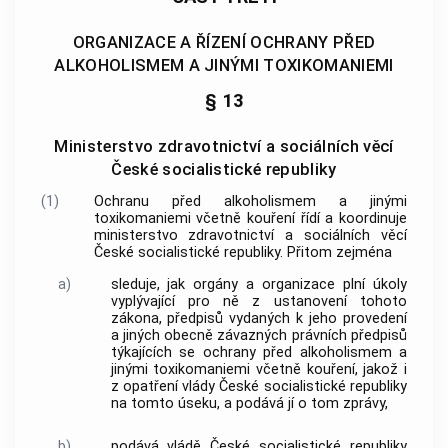
ORGANIZACE A ŘÍZENÍ OCHRANY PŘED
ALKOHOLISMEM A JINÝMI TOXIKOMANIEMI
§ 13
Ministerstvo zdravotnictví a sociálních věcí
České socialistické republiky
(1)
Ochranu před alkoholismem a jinými
toxikomaniemi včetně kouření řídí a koordinuje
ministerstvo zdravotnictví a sociálních věcí
České socialistické republiky. Přitom zejména
a)
sleduje, jak orgány a organizace plní úkoly
vyplývající pro ně z ustanovení tohoto
zákona, předpisů vydaných k jeho provedení
a jiných obecně závazných právních předpisů
týkajících se ochrany před alkoholismem a
jinými toxikomaniemi včetně kouření, jakož i
z opatření vlády České socialistické republiky
na tomto úseku, a podává jí o tom zprávy,
b)
podává vládě České socialistické republiky