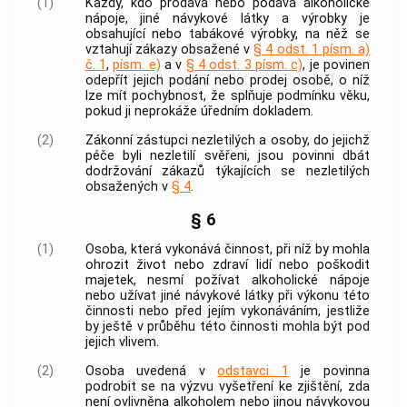
(1)
Každý, kdo prodává nebo podává alkoholické
nápoje, jiné návykové látky a výrobky je
obsahující nebo tabákové výrobky, na něž se
vztahují zákazy obsažené v
§ 4 odst. 1 písm. a)
č. 1
,
písm. e)
a v
§ 4 odst. 3 písm. c)
, je povinen
odepřít jejich podání nebo prodej osobě, o níž
lze mít pochybnost, že splňuje podmínku věku,
pokud ji neprokáže úředním dokladem.
(2)
Zákonní zástupci nezletilých a osoby, do jejichž
péče byli nezletilí svěřeni, jsou povinni dbát
dodržování zákazů týkajících se nezletilých
obsažených v
§ 4
.
§ 6
(1)
Osoba, která vykonává činnost, při níž by mohla
ohrozit život nebo zdraví lidí nebo poškodit
majetek, nesmí požívat alkoholické nápoje
nebo užívat jiné návykové látky při výkonu této
činnosti nebo před jejím vykonáváním, jestliže
by ještě v průběhu této činnosti mohla být pod
jejich vlivem.
(2)
Osoba uvedená v
odstavci 1
je povinna
podrobit se na výzvu vyšetření ke zjištění, zda
není ovlivněna alkoholem nebo jinou návykovou