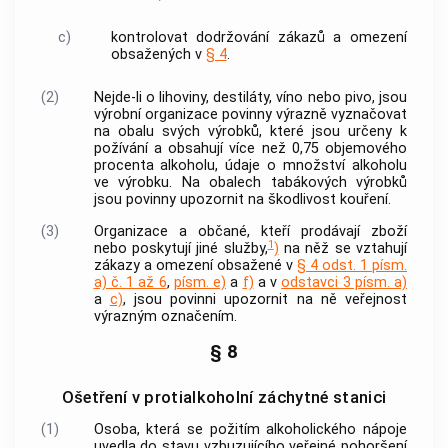
c)
kontrolovat dodržování zákazů a omezení
obsažených v
§ 4
.
(2)
Nejde-li o lihoviny, destiláty, víno nebo pivo, jsou
výrobní organizace povinny výrazně vyznačovat
na obalu svých výrobků, které jsou určeny k
požívání a obsahují více než 0,75 objemového
procenta alkoholu, údaje o množství alkoholu
ve výrobku. Na obalech tabákových výrobků
jsou povinny upozornit na škodlivost kouření.
(3)
Organizace a občané, kteří prodávají zboží
1
nebo poskytují jiné služby,
)
na něž se vztahují
zákazy a omezení obsažené v
§ 4 odst. 1 písm.
a) č. 1 až 6
,
písm. e)
a
f)
a v
odstavci 3 písm. a)
a
c)
, jsou povinni upozornit na ně veřejnost
výrazným označením.
§ 8
Ošetření v protialkoholní záchytné stanici
(1)
Osoba, která se požitím alkoholického nápoje
uvedla do stavu vzbuzujícího veřejné pohoršení