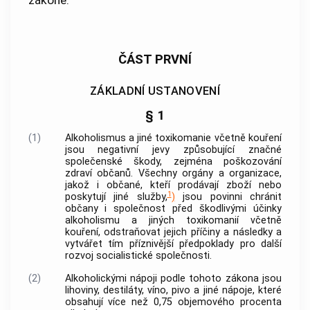
ČÁST PRVNÍ
ZÁKLADNÍ USTANOVENÍ
§ 1
(1)
Alkoholismus a jiné toxikomanie včetně kouření
jsou negativní jevy způsobující značné
společenské škody, zejména poškozování
zdraví občanů. Všechny orgány a organizace,
jakož i občané, kteří prodávají zboží nebo
1
poskytují jiné služby,
)
jsou povinni chránit
občany i společnost před škodlivými účinky
alkoholismu a jiných toxikomanií včetně
kouření, odstraňovat jejich příčiny a následky a
vytvářet tím příznivější předpoklady pro další
rozvoj socialistické společnosti.
(2)
Alkoholickými nápoji podle tohoto zákona jsou
lihoviny, destiláty, víno, pivo a jiné nápoje, které
obsahují více než 0,75 objemového procenta