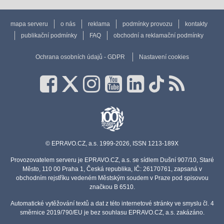
mapa serveru
o nás
reklama
podmínky provozu
kontakty
publikační podmínky
FAQ
obchodní a reklamační podmínky
Ochrana osobních údajů - GDPR
Nastavení cookies
© EPRAVO.CZ, a.s. 1999-2026, ISSN 1213-189X
Provozovatelem serveru je EPRAVO.CZ, a.s. se sídlem Dušní 907/10, Staré
Město, 110 00 Praha 1, Česká republika, IČ: 26170761, zapsaná v
obchodním rejstříku vedeném Městským soudem v Praze pod spisovou
značkou B 6510.
Automatické vytěžování textů a dat z této internetové stránky ve smyslu čl. 4
směrnice 2019/790/EU je bez souhlasu EPRAVO.CZ, a.s. zakázáno.