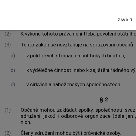
Úvodní ustan
§ 1
ZAVŘÍT
(1)
Občané mají právo se svobodně sdružovat.
(2)
K výkonu tohoto práva není třeba povolení státníh
(3)
Tento zákon se nevztahuje na sdružování občanů
a)
v politických stranách a politických hnutích,
b)
k výdělečné činnosti nebo k zajištění řádného vý
c)
v církvích a náboženských společnostech.
§ 2
(1)
Občané mohou zakládat spolky, společnosti, svazy,
sdružení, jakož i odborové organizace (dále jen 
nich.
(2)
Členy sdružení mohou být i právnické osoby.