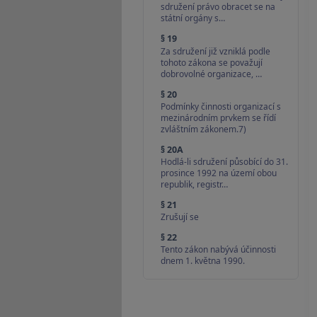
sdružení právo obracet se na
státní orgány s…
§ 19
Za sdružení již vzniklá podle
tohoto zákona se považují
dobrovolné organizace, …
§ 20
Podmínky činnosti organizací s
mezinárodním prvkem se řídí
zvláštním zákonem.7)
§ 20A
Hodlá-li sdružení působící do 31.
prosince 1992 na území obou
republik, registr…
§ 21
Zrušují se
§ 22
Tento zákon nabývá účinnosti
dnem 1. května 1990.