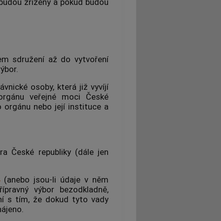
 budou zřízeny a pokud budou
em sdružení až do vytvoření
ýbor.
nické osoby, která již vyvíjí
orgánu veřejné moci České
 orgánu nebo její instituce a
ra České republiky (dále jen
(anebo jsou-li údaje v něm
řípravný výbor bezodkladně,
ní s tím, že dokud tyto vady
hájeno.