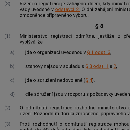
(3)
Řízení o registraci je zahájeno dnem, kdy ministe
vady uvedené v
odstavci 2.
O dni zahájení minist
zmocněnce přípravného výboru.
§ 8
(1)
Ministerstvo registraci odmítne, jestliže z p
vyplývá, že
a)
jde o organizaci uvedenou v
§ 1 odst. 3
,
b)
stanovy nejsou v souladu s
§ 3 odst. 1
a
2
,
c)
jde o sdružení nedovolené (
§ 4
),
d)
cíle sdružení jsou v rozporu s požadavky uvede
(2)
O odmítnutí registrace rozhodne ministerstvo
řízení. Rozhodnutí doručí zmocněnci přípravného v
(3)
Proti rozhodnutí o odmítnutí registrace mohou
podat do 60 dnů ode dne, kdy rozhodnutí bylo