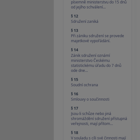
písemně ministerstvu do 15 dnů
od jejího schválení…
§ 12
Sdružení zaniká
§ 13
Při zániku sdružení se provede
majetkové vypořádání.
§ 14
Zánik sdružení oznámí
ministerstvo Českému
statistickému úřadu do 7 dnů
ode dne…
§ 15
Soudní ochrana
§ 16
Smlouvy o součinnosti
§ 17
Jsou-li schůze nebo jiná
shromáždění sdružení přístupná
veřejnosti, mají přítom…
§ 18
V souladu s cíli své činnosti mají