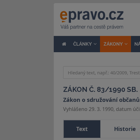
ČLÁNKY
ZÁKONY
N
ZÁKON Č. 83/1990 SB.
Zákon o sdružování občanů
Vyhlášeno 29. 3. 1990, datum účin
Text
Historie