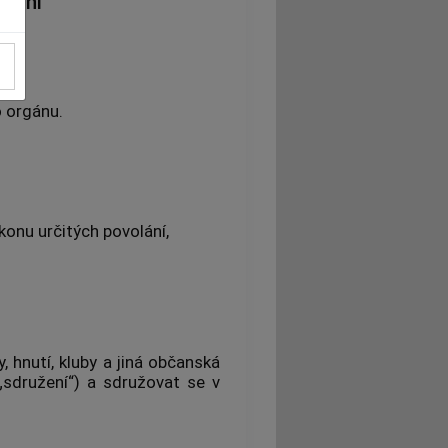
ovení
o orgánu.
konu určitých povolání,
 hnutí, kluby a jiná občanská
„sdružení“) a sdružovat se v