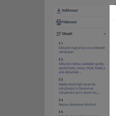
Stáhnout
Tisknout
Obsah
§ 1
Občané mají právo se svobodně
sdružovat.
§ 2
Občané mohou zakládat spolky,
společnosti, svazy, hnutí, kluby a
jiná občanská …
§ 3
Nikdo nesmí být nucen ke
sdružování, k členství ve
sdruženích ani k účasti na j…
§ 4
Nejsou dovolena sdružení
§ 5