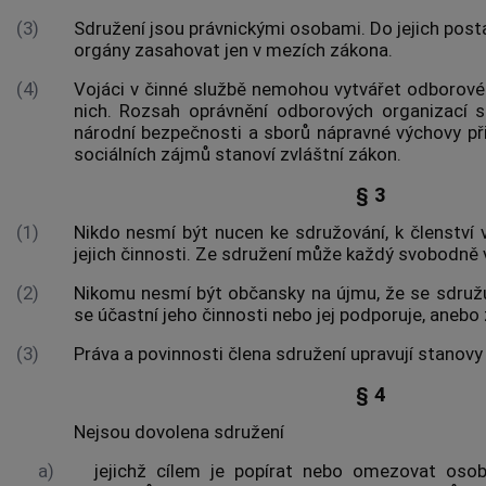
(3)
Sdružení jsou právnickými osobami. Do jejich post
orgány zasahovat jen v mezích zákona.
(4)
Vojáci v činné službě nemohou vytvářet odborové
nich. Rozsah oprávnění odborových organizací sd
národní bezpečnosti a sborů nápravné výchovy při
sociálních zájmů stanoví zvláštní zákon.
§ 3
(1)
Nikdo nesmí být nucen ke sdružování, k členství 
jejich činnosti. Ze sdružení může každý svobodně 
(2)
Nikomu nesmí být občansky na újmu, že se sdružuj
se účastní jeho činnosti nebo jej podporuje, anebo
(3)
Práva a povinnosti člena sdružení upravují stanovy
§ 4
Nejsou dovolena sdružení
a)
jejichž cílem je popírat nebo omezovat osobn