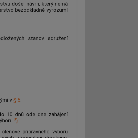
rstvu došel návrh, který nemá
erstvo bezodkladně vyrozumí
ředložených stanov sdružení
nými v
§ 5
.
 do 10 dnů ode dne zahájení
3
ýboru.
)
 členové přípravného výboru
 jejich zmocněnci doručeno,