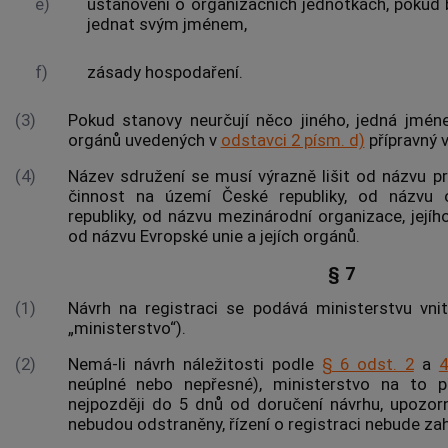
e)
ustanovení o organizačních jednotkách, pokud
jednat svým jménem,
f)
zásady hospodaření.
(3)
Pokud stanovy neurčují něco jiného, jedná jmén
orgánů uvedených v
odstavci 2 písm. d)
přípravný v
(4)
Název sdružení se musí výrazně lišit od názvu práv
činnost na území České republiky, od názvu 
republiky, od názvu mezinárodní organizace, jejího
od názvu Evropské unie a jejích orgánů.
§ 7
(1)
Návrh na registraci se podává ministerstvu vnit
„ministerstvo“).
(2)
Nemá-li návrh náležitosti podle
§ 6 odst. 2
a
4
neúplné nebo nepřesné), ministerstvo na to p
nejpozději do 5 dnů od doručení návrhu, upozor
nebudou odstraněny, řízení o registraci nebude za