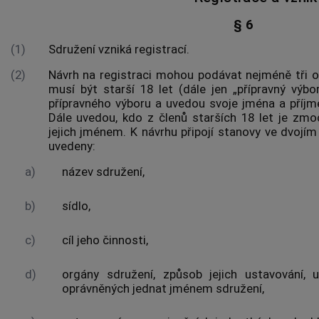
§ 6
(1)
Sdružení vzniká registrací.
(2)
Návrh na registraci mohou podávat nejméně tři o
musí být starší 18 let (dále jen „přípravný výbor
přípravného výboru a uvedou svoje jména a příjme
Dále uvedou, kdo z členů starších 18 let je z
jejich jménem. K návrhu připojí stanovy ve dvojím
uvedeny:
a)
název sdružení,
b)
sídlo,
c)
cíl jeho činnosti,
d)
orgány sdružení, způsob jejich ustavování, 
oprávněných jednat jménem sdružení,