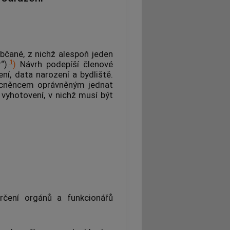
bčané, z nichž alespoň jeden
1
“).
)
Návrh podepíší členové
ní, data narození a bydliště.
mocněncem oprávněným jednat
 vyhotovení, v nichž musí být
určení orgánů a funkcionářů