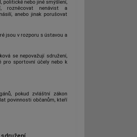
, politické nebo jiné smýšlení,
í, rozněcovat nenávist a
ásilí, anebo jinak porušovat
eré jsou v rozporu s ústavou a
ková se nepovažují sdružení,
ně pro sportovní účely nebo k
rgánů, pokud zvláštní zákon
ádat povinnosti občanům, kteří
 sdružení