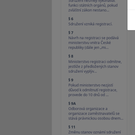
Sdružení nesmějí vykonávat
funkci státních orgánů, pokud
zvláštní zákon nestano…
§ 6
Sdružení vzniká registrací.
§ 7
Návrh na registraci se podává
ministerstvu vnitra České
republiky (dále jen „mi…
§ 8
Ministerstvo registraci odmítne,
jestliže z předložených stanov
sdružení vyplýv…
§ 9
Pokud ministerstvo nezjistí
důvod k odmítnutí registrace,
provede do 10 dnů od …
§ 9A
Odborová organizace a
organizace zaměstnavatelů se
stává právnickou osobou dnem…
§ 11
Změnu stanov oznámí sdružení