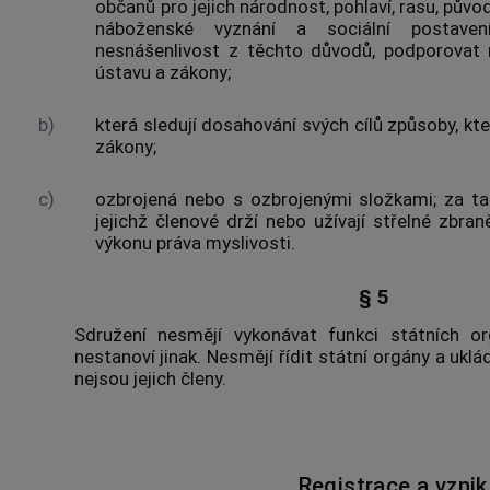
občanů pro jejich národnost, pohlaví, rasu, původ
náboženské vyznání a sociální postaven
nesnášenlivost z těchto důvodů, podporovat n
ústavu a zákony;
b)
která sledují dosahování svých cílů způsoby, kt
zákony;
c)
ozbrojená nebo s ozbrojenými složkami; za ta
jejichž členové drží nebo užívají střelné zbra
výkonu práva myslivosti.
§ 5
Sdružení nesmějí vykonávat funkci státních o
nestanoví jinak. Nesmějí řídit státní orgány a ukl
nejsou jejich členy.
Registrace a vznik