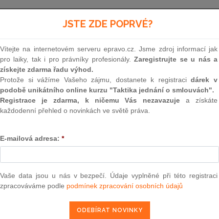
Minulé neúčinné znění
od 1. 1. 2012 - 31. 12. 2013
JSTE ZDE POPRVÉ?
Vítejte na internetovém serveru epravo.cz. Jsme zdroj informací jak
83
pro laiky, tak i pro právníky profesionály.
Zaregistrujte se u nás a
získejte zdarma řadu výhod.
ZÁKON
Protože si vážíme Vašeho zájmu, dostanete k registraci
dárek v
podobě unikátního online kurzu "Taktika jednání o smlouvách".
ze dne 27. března 1990
Registrace je zdarma, k ničemu Vás nezavazuje
a získáte
každodenní přehled o novinkách ve světě práva.
o sdružování občanů
E-mailová adresa:
*
Federální shromáždění Československé socialist
usneslo na tomto zákoně:
Vaše data jsou u nás v bezpečí. Údaje vyplněné při této registraci
zpracováváme podle
podmínek zpracování osobních údajů