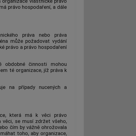
 organizace vlastnické právo
má právo hospodaření, a dále
nického práva nebo práva
ména může požadovat vydání
cké právo a právo hospodaření
iné obdobné činnosti mohou
em té organizace, jíž práva k
uje na případy nucených a
zace, která má k věci právo
 věci, se musí zdržet všeho,
nebo čím by vážně ohrožovala
máhat toho, aby organizace,