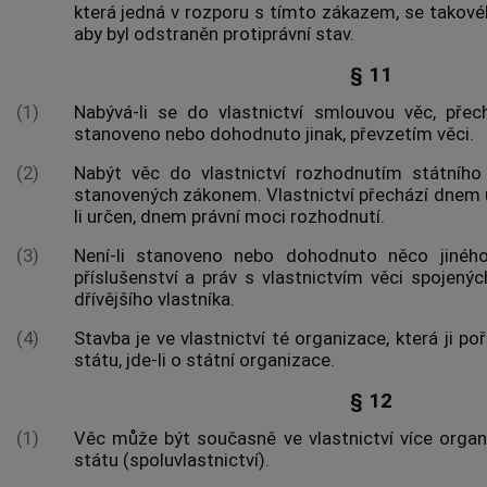
která jedná v rozporu s tímto zákazem, se takové
aby byl odstraněn protiprávní stav.
§ 11
(1)
Nabývá-li se do vlastnictví smlouvou věc, přechá
stanoveno nebo dohodnuto jinak, převzetím věci.
(2)
Nabýt věc do vlastnictví rozhodnutím státního
stanovených zákonem. Vlastnictví přechází dnem u
li určen, dnem právní moci rozhodnutí.
(3)
Není-li stanoveno nebo dohodnuto něco jiného
příslušenství a práv s vlastnictvím věci spojen
dřívějšího vlastníka.
(4)
Stavba je ve vlastnictví té organizace, která ji poř
státu, jde-li o státní organizace.
§ 12
(1)
Věc může být současně ve vlastnictví více organi
státu (spoluvlastnictví).