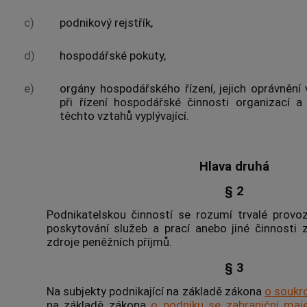
c)
podnikový rejstřík,
d)
hospodářské pokuty,
e)
orgány hospodářského řízení, jejich oprávnění
při řízení hospodářské činnosti organizací
těchto vztahů vyplývající.
Hlava druhá
§ 2
Podnikatelskou činností
se rozumí trvalé provoz
poskytování služeb a prací anebo jiné činnosti 
zdroje peněžních příjmů.
§ 3
Na subjekty podnikající na základě zákona
o soukr
na základě zákona
o podniku se zahraniční maj