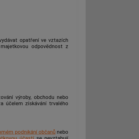
 vydávat opatření ve vztazích
 a majetkovou odpovědnost z
ování výroby, obchodu nebo
za účelem získávání trvalého
omém podnikání občanů
nebo
etkovou účastí
se nevztahují