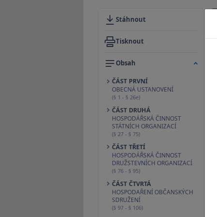
Stáhnout
Tisknout
Obsah
ČÁST PRVNÍ
OBECNÁ USTANOVENÍ
(§ 1 - § 26e)
ČÁST DRUHÁ
HOSPODÁŘSKÁ ČINNOST
STÁTNÍCH ORGANIZACÍ
(§ 27 - § 75)
ČÁST TŘETÍ
HOSPODÁŘSKÁ ČINNOST
DRUŽSTEVNÍCH ORGANIZACÍ
(§ 76 - § 95)
ČÁST ČTVRTÁ
HOSPODAŘENÍ OBČANSKÝCH
SDRUŽENÍ
(§ 97 - § 106)