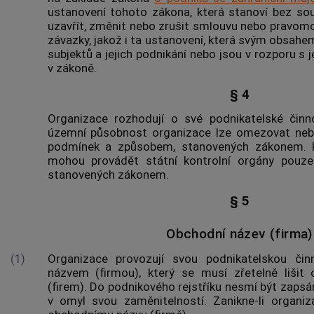
ustanovení tohoto zákona, která stanoví bez sou
uzavřít, změnit nebo zrušit smlouvu nebo pravomo
závazky, jakož i ta ustanovení, která svým obsah
subjektů a jejich podnikání nebo jsou v rozporu 
v zákoně.
§ 4
Organizace rozhodují o své
podnikatelské činn
územní působnost organizace lze omezovat neb
podmínek a způsobem, stanovených zákonem. Ko
mohou provádět státní kontrolní orgány pouz
stanovených zákonem.
§ 5
Obchodní název (firma)
(1)
Organizace provozují svou
podnikatelskou čin
názvem (firmou), který se musí zřetelně lišit
(firem). Do podnikového rejstříku nesmí být zapsá
v omyl svou zaměnitelností. Zanikne-li organiz