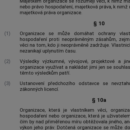
Majetkem organizace
se rozumějí věci, k nimž má
nebo právo hospodaření, majetková práva, k nimž 
majetková práva organizace.
§ 10
(1)
Organizace se může domáhat ochrany vlast
hospodaření proti neoprávněným zásahům, zej
věci na tom, kdo ji neoprávněně zadržuje. Vlastni
nezanikají uplynutím času.
(2)
Výsledky výzkumné, vývojové, projektové a j
organizace využívat a nakládat jimi jen se souhlas
těmto výsledkům patří.
(3)
Ustanovení předchozího odstavce se nevztah
zákonných licencí.
§ 10a
Organizace, která je vlastníkem věci, organi
hospodaření nebo organizace, která je uživatelem
čím by nad přiměřenou míru obtěžovala jiného, a
výkon jeho práv. Dotčená organizace se může do