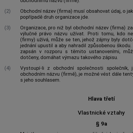
obchodnímu názvu (firmě).
(2)
Obchodní název (firma) musí obsahovat údaj, o ja
popřípadě druh organizace jde.
(3)
Organizace, pro niž byl obchodní název (firma)
výlučné právo názvu užívat. Proti tomu, kdo 
(firmy) užívá, může se ten, jehož zájmy byly dot
jednání upustil a aby nahradil způsobenou škodu. 
zapsán v rozporu s těmito ustanoveními, můž
dotčeny, domáhat výmazu takového zápisu.
(4)
Vystoupí-li z obchodní společnosti společník
obchodním názvu (firmě), je možné vést dále tent
s jeho souhlasem.
Hlava třetí
Vlastnické vztahy
§ 9a