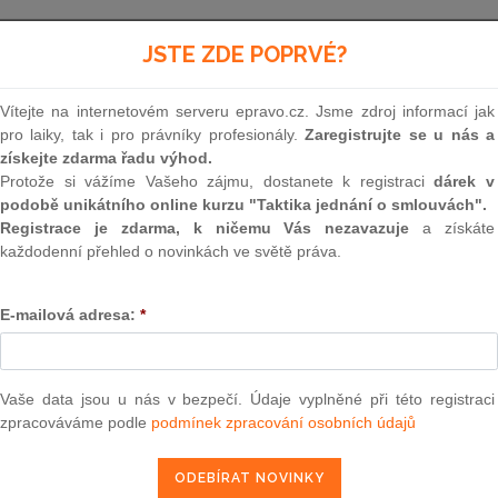
Minulé neúčinné znění
od 20. 12. 1991 - 31. 12. 1991
JSTE ZDE POPRVÉ?
Vítejte na internetovém serveru epravo.cz. Jsme zdroj informací jak
109
pro laiky, tak i pro právníky profesionály.
Zaregistrujte se u nás a
získejte zdarma řadu výhod.
HOSPODÁŘSKÝ ZÁKONÍ
Protože si vážíme Vašeho zájmu, dostanete k registraci
dárek v
podobě unikátního online kurzu "Taktika jednání o smlouvách".
Registrace je zdarma, k ničemu Vás nezavazuje
ze dne 4. června 1964
a získáte
každodenní přehled o novinkách ve světě práva.
Vycházejíc z toho, že vztahy vznikající při účast
při uspokojování osobních potřeb občanů jsou
E-mailová adresa:
*
práce a občanským zákoníkem, usneslo se Nár
Československé socialistické republiky na tomt
Vaše data jsou u nás v bezpečí. Údaje vyplněné při této registraci
zpracováváme podle
podmínek zpracování osobních údajů
ČÁST PRVNÍ