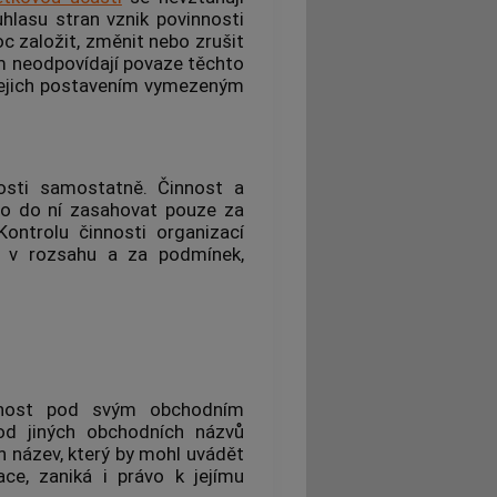
hlasu stran vznik povinnosti
c založit, změnit nebo zrušit
em neodpovídají povaze těchto
s jejich postavením vymezeným
osti
samostatně. Činnost a
o do ní zasahovat pouze za
ntrolu činnosti organizací
e v rozsahu a za podmínek,
nost
pod svým obchodním
 od jiných obchodních názvů
n název, který by mohl uvádět
ace, zaniká i právo k jejímu