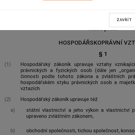
OBECNÁ USTANOVENÍ
ZAVŘÍT
Hlava první
HOSPODÁŘSKOPRÁVNÍ VZ
§ 1
(1)
Hospodářský zákoník upravuje vztahy vznikají
právnických a fyzických osob (dále jen „organ
činnosti podle tohoto zákona a zvláštních prá
hospodářském styku právnických osob a majet
vztazích.
(2)
Hospodářský zákoník upravuje též
a)
státní vlastnictví a jeho výkon a vlastnictví
upraveno zvláštním zákonem,
b)
obchodní společnosti, tichou společnost, konso