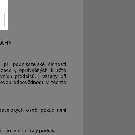
TAHY
cí při
podnikatelské činnosti
izace“), oprávněných k této
1
vních předpisů,
)
vztahy při
kovou odpovědnost v těchto
 právnických osob, pokud není
rcium a společný podnik,