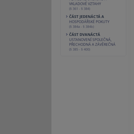
VKLADOVÉ VZTAHY
(§ 361 - § 384)
ČÁST JEDENÁCTÁ A
HOSPODÁŘSKÉ POKUTY
(§ 384a - § 384b)
ČÁST DVANÁCTÁ
USTANOVENÍ SPOLEČNÁ,
PŘECHODNÁ A ZÁVĚREČNÁ
(§ 385 - § 400)