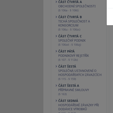
ČÁST ČTVRTÁ A
OBCHODNÍ SPOLEČNOSTI
(§ 106a - § 106t)
ČÁST ČTVRTÁ B
TICHÁ SPOLEČNOST A
KONSORCIUM
(§ 106u - § 106zc)
ČÁST ČTVRTÁ C
SPOLEČNÝ PODNIK
(§ 106zd - § 106zj)
ČÁST PÁTÁ
PODNIKOVÝ REJSTŘÍK
(§ 107 - § 112b)
ČÁST ŠESTÁ
SPOLEČNÁ USTANOVENÍ O
HOSPODÁŘSKÝCH ZÁVAZCÍCH
(§ 115 - § 159)
ČÁST ŠESTÁ A
PŘÍPRAVNÉ SMLOUVY
(§ 163)
ČÁST SEDMÁ
HOSPODÁŘSKÉ ZÁVAZKY PŘI
DODÁVCE VÝROBKŮ