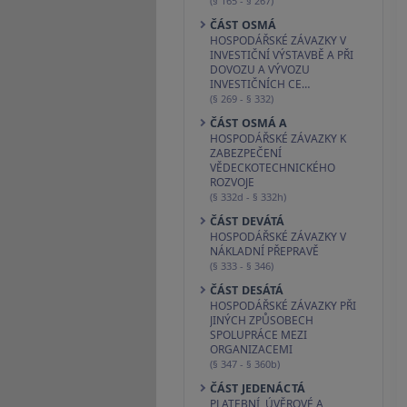
(§ 165 - § 267)
ČÁST OSMÁ
HOSPODÁŘSKÉ ZÁVAZKY V
INVESTIČNÍ VÝSTAVBĚ A PŘI
DOVOZU A VÝVOZU
INVESTIČNÍCH CE…
(§ 269 - § 332)
ČÁST OSMÁ A
HOSPODÁŘSKÉ ZÁVAZKY K
ZABEZPEČENÍ
VĚDECKOTECHNICKÉHO
ROZVOJE
(§ 332d - § 332h)
ČÁST DEVÁTÁ
HOSPODÁŘSKÉ ZÁVAZKY V
NÁKLADNÍ PŘEPRAVĚ
(§ 333 - § 346)
ČÁST DESÁTÁ
HOSPODÁŘSKÉ ZÁVAZKY PŘI
JINÝCH ZPŮSOBECH
SPOLUPRÁCE MEZI
ORGANIZACEMI
(§ 347 - § 360b)
ČÁST JEDENÁCTÁ
PLATEBNÍ, ÚVĚROVÉ A