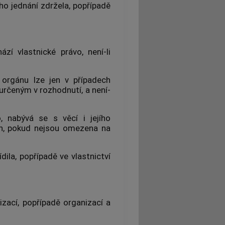
ho jednání zdržela, popřípadě
zí vlastnické právo, není-li
 orgánu lze jen v případech
rčeným v rozhodnutí, a není-
, nabývá se s věcí i jejího
ých, pokud nejsou omezena na
ídila, popřípadě ve vlastnictví
zací, popřípadě organizací a