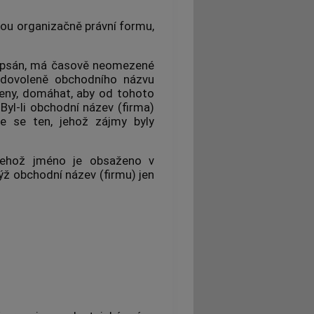
kou organizačně právní formu,
 zapsán, má časově neomezené
nedovoleně obchodního názvu
čeny, domáhat, aby od tohoto
Byl-li obchodní název (firma)
e se ten, jehož zájmy byly
, jehož jméno je obsaženo v
ýž obchodní název (firmu) jen