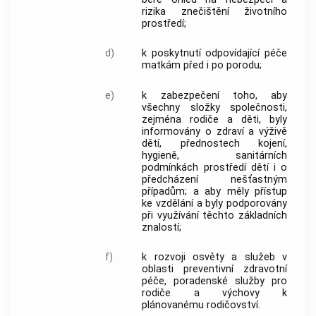
rizika znečištění životního
prostředí;
d)
k poskytnutí odpovídající péče
matkám před i po porodu;
e)
k zabezpečení toho, aby
všechny složky společnosti,
zejména rodiče a děti, byly
informovány o zdraví a výživě
dětí, přednostech kojení,
hygieně, sanitárních
podmínkách prostředí dětí i o
předcházení nešťastným
případům; a aby měly přístup
ke vzdělání a byly podporovány
při využívání těchto základních
znalostí;
f)
k rozvoji osvěty a služeb v
oblasti preventivní zdravotní
péče, poradenské služby pro
rodiče a výchovy k
plánovanému rodičovství.