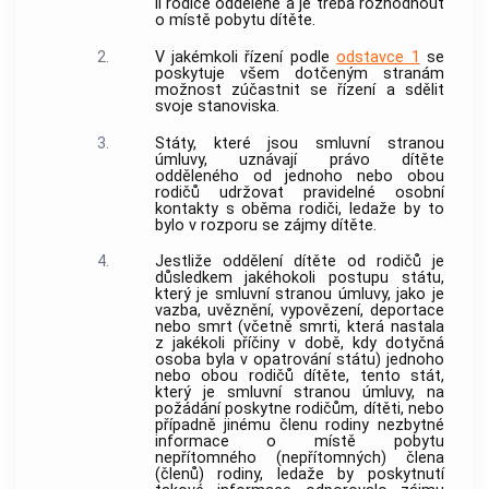
li rodiče odděleně a je třeba rozhodnout
o místě pobytu dítěte.
2.
V jakémkoli řízení podle
odstavce 1
se
poskytuje všem dotčeným stranám
možnost zúčastnit se řízení a sdělit
svoje stanoviska.
3.
Státy, které jsou smluvní stranou
úmluvy, uznávají právo dítěte
odděleného od jednoho nebo obou
rodičů udržovat pravidelné osobní
kontakty s oběma rodiči, ledaže by to
bylo v rozporu se zájmy dítěte.
4.
Jestliže oddělení dítěte od rodičů je
důsledkem jakéhokoli postupu státu,
který je smluvní stranou úmluvy, jako je
vazba, uvěznění, vypovězení, deportace
nebo smrt (včetně smrti, která nastala
z jakékoli příčiny v době, kdy dotyčná
osoba byla v opatrování státu) jednoho
nebo obou rodičů dítěte, tento stát,
který je smluvní stranou úmluvy, na
požádání poskytne rodičům, dítěti, nebo
případně jinému členu rodiny nezbytné
informace o místě pobytu
nepřítomného (nepřítomných) člena
(členů) rodiny, ledaže by poskytnutí