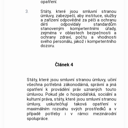
opatření.
3.
Státy, které jsou smluvní stranou
úmluvy, zabezpečí, aby instituce, služby
a zařízení odpovědné za péči a ochranu
dětí odpovídaly standardům
stanoveným kompetentními úřady,
zejména v oblastech bezpečnosti a
ochrany zdraví, počtu a vhodnosti
svého personálu, jakož i kompetentního
dozoru.
Článek 4
Státy, které jsou smluvní stranou úmluvy, učiní
všechna potřebná zákonodárná, správní a jiná
opatření k provádění práv uznaných touto
úmluvou. Pokud jde o hospodářská, sociální a
kulturní práva, státy, které jsou smluvní stranou
úmluvy, uskutečňují taková opatření v
maximálním rozsahu svých prostředků a v
případě potřeby i v rámci mezinárodní
spolupráce.