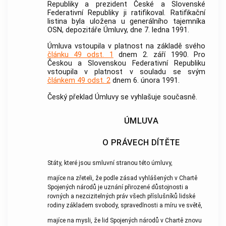
Republiky a prezident České a Slovenské
Federativní Republiky ji ratifikoval. Ratifikační
listina byla uložena u generálního tajemníka
OSN, depozitáře Úmluvy, dne 7. ledna 1991.
Úmluva vstoupila v platnost na základě svého
článku 49 odst. 1
dnem 2. září 1990. Pro
Českou a Slovenskou Federativní Republiku
vstoupila v platnost v souladu se svým
článkem 49 odst. 2
dnem 6. února 1991.
Český překlad Úmluvy se vyhlašuje současně.
ÚMLUVA
O PRÁVECH DÍTĚTE
Státy, které jsou smluvní stranou této úmluvy,
majíce na zřeteli, že podle zásad vyhlášených v Chartě
Spojených národů je uznání přirozené důstojnosti a
rovných a nezcizitelných práv všech příslušníků lidské
rodiny základem svobody, spravedlnosti a míru ve světě,
majíce na mysli, že lid Spojených národů v Chartě znovu