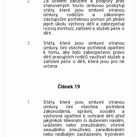
2.
Za účelem zaručení a podpory práv
stanovených touto úmluvou poskytují
státy, které jsou smluvní stranou
úmluvy, rodičům a zákonným
zástupcům potřebnou pomoc při plnění
jejich úkolu výchovy dětí a zabezpečují
rozvoj institucí, zařízení a služeb péče o
děti.
3.
Státy, které jsou smluvní stranou
úmluvy, činí všechna potřebná opatření
k tomu, aby bylo zabezpečeno právo
dětí pracujících rodičů využívat služeb a
zařízení péče o děti, která jsou pro ně
určena.
Článek 19
1.
Státy, které jsou smluvní stranou
úmluvy, činí všechna potřebná
zákonodárná, správní, sociální a
výchovná opatření k ochraně dětí před
jakýmkoli tělesným či duševním násilím,
urážením nebo zneužíváním, včetně
sexuálního zneužívání, zanedbáváním
nebo nedbalým zacházením, trýzněním