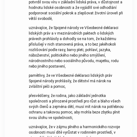
potvrdil svou víru v základní lidská práva, v důstojnost a
hodnotu lidské osobnosti a že vyjádřil své odhodlání
podporovat sociální pokrok a zlepšovat životní úroveň při
větší svobodě,
uznávajíce, že Spojené národy ve Všeobecné deklaraci
lidských práv a v mezinárodních paktech o lidských
právech prohlásily a dohodly se na tom, že každému
příslušejí v nich stanovená práva, a to bez jakéhokoli
rozlišování podle rasy, barvy pleti, pohlaví, jazyka,
náboženství, politického nebo jiného smýšlení,
národnostního nebo sociálního původu, majetku, rodu
nebo jiného postavení,
pamětlivy, že ve Všeobecné deklaraci lidských práv
Spojené národy prohlásily, že dětství má nárok na
zvláštní péči a pomoc,
přesvědčeny, že rodina, jako základní jednotka
společnosti a přirozené prostředí pro růst a blaho všech
svých členů a zejména dětí, musí mít nárok na potřebnou
ochranu a takovou pomoc, aby mohla beze zbytku plnit
svou úlohu ve společnosti,
uznávajíce, že v zájmu plného a harmonického rozvoje
osobnosti musí dítě vyrůstat v rodinném prostředí, v