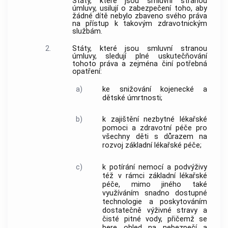
Státy, které jsou smluvní stranou
úmluvy, usilují o zabezpečení toho, aby
žádné dítě nebylo zbaveno svého práva
na přístup k takovým zdravotnickým
službám.
2.
Státy, které jsou smluvní stranou
úmluvy, sledují plné uskutečňování
tohoto práva a zejména činí potřebná
opatření:
a)
ke snižování kojenecké a
dětské úmrtnosti;
b)
k zajištění nezbytné lékařské
pomoci a zdravotní péče pro
všechny děti s důrazem na
rozvoj základní lékařské péče;
c)
k potírání nemocí a podvýživy
též v rámci základní lékařské
péče, mimo jiného také
využíváním snadno dostupné
technologie a poskytováním
dostatečně výživné stravy a
čisté pitné vody, přičemž se
bere ohled na nebezpečí a