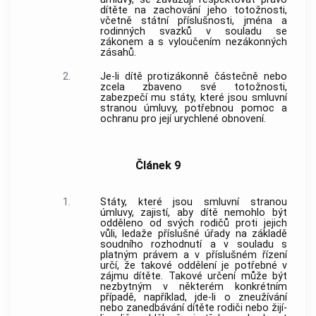
dítěte na zachování jeho totožnosti,
včetně státní příslušnosti, jména a
rodinných svazků v souladu se
zákonem a s vyloučením nezákonných
zásahů.
2.
Je-li dítě protizákonně částečně nebo
zcela zbaveno své totožnosti,
zabezpečí mu státy, které jsou smluvní
stranou úmluvy, potřebnou pomoc a
ochranu pro její urychlené obnovení.
Článek 9
1.
Státy, které jsou smluvní stranou
úmluvy, zajistí, aby dítě nemohlo být
odděleno od svých rodičů proti jejich
vůli, ledaže příslušné úřady na základě
soudního rozhodnutí a v souladu s
platným právem a v příslušném řízení
určí, že takové oddělení je potřebné v
zájmu dítěte. Takové určení může být
nezbytným v některém konkrétním
případě, například, jde-li o zneužívání
nebo zanedbávání dítěte rodiči nebo žijí-