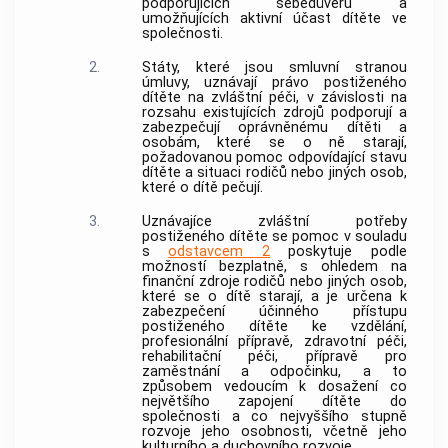
podporujících sebedůvěru a
umožňujících aktivní účast dítěte ve
společnosti.
2.
Státy, které jsou smluvní stranou
úmluvy, uznávají právo postiženého
dítěte na zvláštní péči, v závislosti na
rozsahu existujících zdrojů podporují a
zabezpečují oprávněnému dítěti a
osobám, které se o ně starají,
požadovanou pomoc odpovídající stavu
dítěte a situaci rodičů nebo jiných osob,
které o dítě pečují.
3.
Uznávajíce zvláštní potřeby
postiženého dítěte se pomoc v souladu
s
odstavcem 2
poskytuje podle
možností bezplatně, s ohledem na
finanční zdroje rodičů nebo jiných osob,
které se o dítě starají, a je určena k
zabezpečení účinného přístupu
postiženého dítěte ke vzdělání,
profesionální přípravě, zdravotní péči,
rehabilitační péči, přípravě pro
zaměstnání a odpočinku, a to
způsobem vedoucím k dosažení co
největšího zapojení dítěte do
společnosti a co nejvyššího stupně
rozvoje jeho osobnosti, včetně jeho
kulturního a duchovního rozvoje.