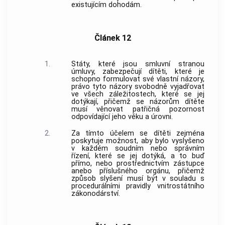
existujícím dohodám.
Článek 12
1.
Státy, které jsou smluvní stranou
úmluvy, zabezpečují dítěti, které je
schopno formulovat své vlastní názory,
právo tyto názory svobodně vyjadřovat
ve všech záležitostech, které se jej
dotýkají, přičemž se názorům dítěte
musí věnovat patřičná pozornost
odpovídající jeho věku a úrovni.
2.
Za tímto účelem se dítěti zejména
poskytuje možnost, aby bylo vyslyšeno
v každém soudním nebo správním
řízení, které se jej dotýká, a to buď
přímo, nebo prostřednictvím zástupce
anebo příslušného orgánu, přičemž
způsob slyšení musí být v souladu s
procedurálními pravidly vnitrostátního
zákonodárství.