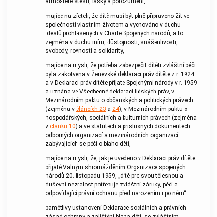
atmosféře štěstí, lásky a porozumění,
majíce na zřeteli, že dítě musí být plně připraveno žít ve
společnosti vlastním životem a vychováno v duchu
ideálů prohlášených v Chartě Spojených národů, a to
zejména v duchu míru, důstojnosti, snášenlivosti,
svobody, rovnosti a solidarity,
majíce na mysli, že potřeba zabezpečit dítěti zvláštní péči
byla zakotvena v Ženevské deklaraci práv dítěte z r. 1924
a v Deklaraci práv dítěte přijaté Spojenými národy v r. 1959
a uznána ve Všeobecné deklaraci lidských práv, v
Mezinárodním paktu o občanských a politických právech
(zejména v
článcích 23
a
24
), v Mezinárodním paktu o
hospodářských, sociálních a kulturních právech (zejména
v
článku 10
) a ve statutech a příslušných dokumentech
odborných organizací a mezinárodních organizací
zabývajících se péčí o blaho dětí,
majíce na mysli, že, jak je uvedeno v Deklaraci práv dítěte
přijaté Valným shromážděním Organizace spojených
národů 20. listopadu 1959, „dítě pro svou tělesnou a
duševní nezralost potřebuje zvláštní záruky, péči a
odpovídající právní ochranu před narozením i po něm“
pamětlivy ustanovení Deklarace sociálních a právních
zásad ochrany a zajištění blaha dětí, se zvláštním