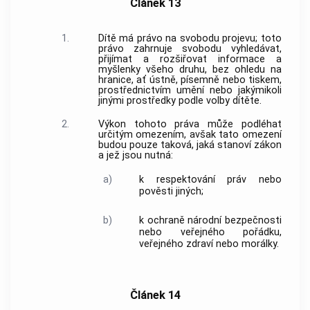
Článek 13
1.
Dítě má právo na svobodu projevu; toto
právo zahrnuje svobodu vyhledávat,
přijímat a rozšiřovat informace a
myšlenky všeho druhu, bez ohledu na
hranice, ať ústně, písemně nebo tiskem,
prostřednictvím umění nebo jakýmikoli
jinými prostředky podle volby dítěte.
2.
Výkon tohoto práva může podléhat
určitým omezením, avšak tato omezení
budou pouze taková, jaká stanoví zákon
a jež jsou nutná:
a)
k respektování práv nebo
pověsti jiných;
b)
k ochraně národní bezpečnosti
nebo veřejného pořádku,
veřejného zdraví nebo morálky.
Článek 14