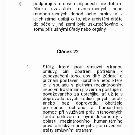
e)
podporují v nutných případech cíle tohoto
článku uzavíráním dvoustranných nebo
mnohostranných dohod nebo smluv a v
jejich rámci usilují o to, aby umístění dítěte
do péče v jiné zemi bylo uskutečňováno k
tomu příslušnými úřady nebo orgány.
Článek 22
1.
Státy, které jsou smluvní stranou
úmluvy, činí opatření potřebná k
zabezpečení toho, aby dítě žádající o
přiznání postavení uprchlíka nebo které
je v souladu s platným mezinárodním
nebo vnitrostátním právem a postupem
považovaného za uprchlíka, ať už je v
doprovodu svých rodičů, jiných osob,
anebo bez doprovodu, obdrželo
potřebnou ochranu a humanitární
pomoc při využívání práv stanovených
touto úmluvou a jinými dokumenty v
oblasti mezinárodního humanitárního
práva a lidských práv, jichž jsou uvedené
státy smluvními stranami.