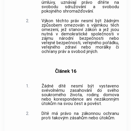
úmluvy, uznávají právo dítěte na
svobodu sdružování a svobodu
pokojného shromažďování.
2.
Výkon těchto práv nesmí být žádným
způsobem omezován s výjimkou těch
omezení, jež stanoví zákon a jež jsou
nutná v demokratické společnosti v
zájmu národní bezpečnosti nebo
veřejné bezpečnosti, veřejného pořádku,
veřejného zdraví nebo morálky či
ochrany práv a svobod jiných.
Článek 16
1.
Žádné dítě nesmí být vystaveno
svévolnému zasahování do svého
soukromého života, rodiny, domova
nebo korespondence ani nezákonným
útokům na svou čest a pověst.
2.
Dítě má právo na zákonnou ochranu
proti takovým zásahům nebo útokům.