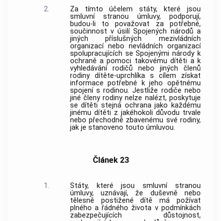
2.
Za tímto účelem státy, které jsou
smluvní stranou úmluvy, podporují,
budou-li to považovat za potřebné,
součinnost v úsilí Spojených národů a
jiných příslušných mezivládních
organizací nebo nevládních organizací
spolupracujících se Spojenými národy k
ochraně a pomoci takovému dítěti a k
vyhledávání rodičů nebo jiných členů
rodiny dítěte-uprchlíka s cílem získat
informace potřebné k jeho opětnému
spojení s rodinou. Jestliže rodiče nebo
jiné členy rodiny nelze nalézt, poskytuje
se dítěti stejná ochrana jako každému
jinému dítěti z jakéhokoli důvodu trvale
nebo přechodně zbavenému své rodiny,
jak je stanoveno touto úmluvou.
Článek 23
1.
Státy, které jsou smluvní stranou
úmluvy, uznávají, že duševně nebo
tělesně postižené dítě má požívat
plného a řádného života v podmínkách
zabezpečujících důstojnost,