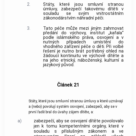
2.
Státy, které jsou smluvní stranou
úmluvy, zabezpečí takovému dítěti v
souladu se svým vnitrostátním
zákonodárstvím náhradní péči.
3.
Tato péče může mezi jiným zahrnovat
předání do výchovy, institut „kafala“
podle islámského práva, osvojení a v
nutných případech umístění do
vhodného zařízení péče o děti. Při volbě
řešení je nutno brát potřebný ohled na
žádoucí kontinuitu ve výchově dítěte a
na jeho etnický, náboženský, kulturní a
jazykový původ.
Článek 21
Státy, které jsou smluvní stranou úmluvy a které uznávají
a (nebo) povolují systém osvojení, zabezpečí, aby se v
první řadě bral do úvahy zájem dítěte, a:
a)
zabezpečí, aby se osvojení dítěte povolovalo
jen k tomu kompetentními orgány, které v
souladu s příslušným zákonem a ve