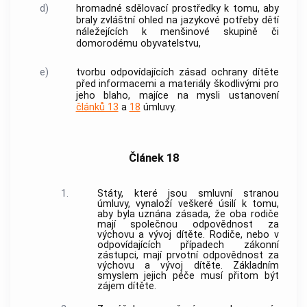
d)
hromadné sdělovací prostředky k tomu, aby
braly zvláštní ohled na jazykové potřeby dětí
náležejících k menšinové skupině či
domorodému obyvatelstvu,
e)
tvorbu odpovídajících zásad ochrany dítěte
před informacemi a materiály škodlivými pro
jeho blaho, majíce na mysli ustanovení
článků 13
a
18
úmluvy.
Článek 18
1.
Státy, které jsou smluvní stranou
úmluvy, vynaloží veškeré úsilí k tomu,
aby byla uznána zásada, že oba rodiče
mají společnou odpovědnost za
výchovu a vývoj dítěte. Rodiče, nebo v
odpovídajících případech zákonní
zástupci, mají prvotní odpovědnost za
výchovu a vývoj dítěte. Základním
smyslem jejich péče musí přitom být
zájem dítěte.