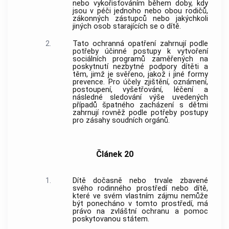
nebo vykořisťováním během doby, kdy
jsou v péči jednoho nebo obou rodičů,
zákonných zástupců nebo jakýchkoli
jiných osob starajících se o dítě.
2.
Tato ochranná opatření zahrnují podle
potřeby účinné postupy k vytvoření
sociálních programů zaměřených na
poskytnutí nezbytné podpory dítěti a
těm, jimž je svěřeno, jakož i jiné formy
prevence. Pro účely zjištění, oznámení,
postoupení, vyšetřování, léčení a
následné sledování výše uvedených
případů špatného zacházení s dětmi
zahrnují rovněž podle potřeby postupy
pro zásahy soudních orgánů.
Článek 20
1.
Dítě dočasně nebo trvale zbavené
svého rodinného prostředí nebo dítě,
které ve svém vlastním zájmu nemůže
být ponecháno v tomto prostředí, má
právo na zvláštní ochranu a pomoc
poskytovanou státem.