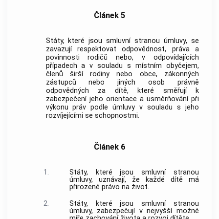
Článek 5
Státy, které jsou smluvní stranou úmluvy, se
zavazují respektovat odpovědnost, práva a
povinnosti rodičů nebo, v odpovídajících
případech a v souladu s místním obyčejem,
členů širší rodiny nebo
obce
, zákonných
zástupců nebo jiných osob právně
odpovědných za dítě, které směřují k
zabezpečení jeho orientace a usměrňování při
výkonu práv podle úmluvy v souladu s jeho
rozvíjejícími se schopnostmi.
Článek 6
1.
Státy, které jsou smluvní stranou
úmluvy, uznávají, že každé dítě má
přirozené právo na život.
2.
Státy, které jsou smluvní stranou
úmluvy, zabezpečují v nejvyšší možné
míře zachování života a rozvoj dítěte.