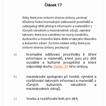
Článek 17
Státy, které jsou smluvní stranou úmluvy, uznávají
důležitou funkci hromadných sdělovacích prostředků a
zabezpečují dítěti přístup k informacím a materiálům z
různých národních a mezinárodních zdrojů, zejména
takovým, které jsou zaměřeny na rozvoj sociálního,
duchovního a mravního blaha dítěte a také jeho tělesného
a duševního zdraví. Za tímto účelem státy, které jsou
smluvní stranou úmluvy, povzbuzují:
a)
hromadné sdělovací prostředky k šíření
informace a materiálů, které jsou pro dítě
sociálně a kulturně prospěšné a které
odpovídají duchu
článku 29
této úmluvy,
b)
mezinárodní spolupráci při tvorbě, výměně a
rozšiřování takových informací a materiálů z
různých kulturních, národních a
mezinárodních zdrojů,
c)
tvorbu a rozšiřování knih pro děti,