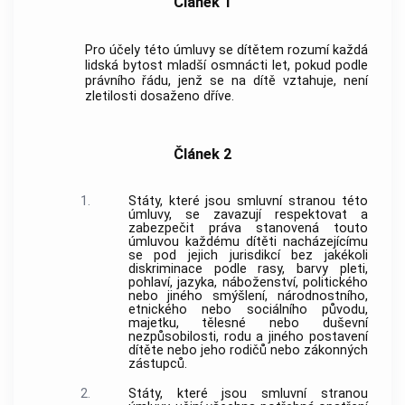
Článek 1
Pro účely této úmluvy se dítětem rozumí každá
lidská bytost mladší osmnácti let, pokud podle
právního řádu, jenž se na dítě vztahuje, není
zletilosti dosaženo dříve.
Článek 2
1.
Státy, které jsou smluvní stranou této
úmluvy, se zavazují respektovat a
zabezpečit práva stanovená touto
úmluvou každému dítěti nacházejícímu
se pod jejich jurisdikcí bez jakékoli
diskriminace podle rasy, barvy pleti,
pohlaví, jazyka, náboženství, politického
nebo jiného smýšlení, národnostního,
etnického nebo sociálního původu,
majetku, tělesné nebo duševní
nezpůsobilosti, rodu a jiného postavení
dítěte nebo jeho rodičů nebo zákonných
zástupců.
2.
Státy, které jsou smluvní stranou