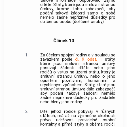
takové informace odporovalo zájmu
dítěte. Státy, které jsou smluvní stranou
úmluvy, kromě toho zabezpečí, aby
podání takové žádosti samo o sobě
nemělo žádné nepříznivé důsledky pro
dotčenou osobu (dotčené osoby).
Článek 10
1.
Za účelem spojení rodiny a v souladu se
závazkem podle
čl. 9 odst. 1
státy,
které jsou smluvní stranou úmluvy,
posuzují žádosti dítěte nebo jeho
rodičů o vstup na území státu, který je
smluvní stranou úmluvy, nebo o jeho
opuštění pozitivním, humánním a
urychleným způsobem. Státy, které jsou
smluvní stranou úmluvy, dále zabezpečí,
aby podání takové žádosti nemělo
žádné nepříznivé důsledky pro žadatele
nebo členy jeho rodiny.
2.
Dítě, jehož rodiče pobývají v různých
státech, má až na výjimečné okolnosti
právo udržovat pravidelné osobní
kontakty a přímé styky s oběma rodiči.