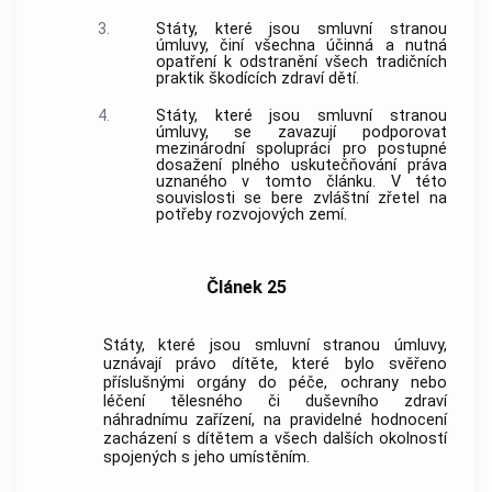
3.
Státy, které jsou smluvní stranou
úmluvy, činí všechna účinná a nutná
opatření k odstranění všech tradičních
praktik škodících zdraví dětí.
4.
Státy, které jsou smluvní stranou
úmluvy, se zavazují podporovat
mezinárodní spolupráci pro postupné
dosažení plného uskutečňování práva
uznaného v tomto článku. V této
souvislosti se bere zvláštní zřetel na
potřeby rozvojových zemí.
Článek 25
Státy, které jsou smluvní stranou úmluvy,
uznávají právo dítěte, které bylo svěřeno
příslušnými orgány do péče, ochrany nebo
léčení tělesného či duševního zdraví
náhradnímu zařízení, na pravidelné hodnocení
zacházení s dítětem a všech dalších okolností
spojených s jeho umístěním.