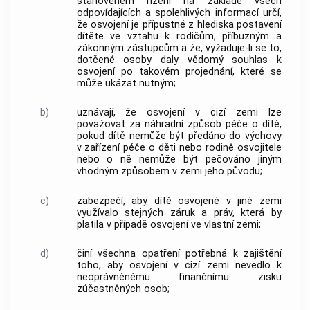
stanoveném řízení na základě všech
odpovídajících a spolehlivých informací určí,
že osvojení je přípustné z hlediska postavení
dítěte ve vztahu k rodičům, příbuzným a
zákonným zástupcům a že, vyžaduje-li se to,
dotčené osoby daly vědomý souhlas k
osvojení po takovém projednání, které se
může ukázat nutným;
b)
uznávají, že osvojení v cizí zemi lze
považovat za náhradní způsob péče o dítě,
pokud dítě nemůže být předáno do výchovy
v zařízení péče o děti nebo rodině osvojitele
nebo o ně nemůže být pečováno jiným
vhodným způsobem v zemi jeho původu;
c)
zabezpečí, aby dítě osvojené v jiné zemi
využívalo stejných záruk a práv, která by
platila v případě osvojení ve vlastní zemi;
d)
činí všechna opatření potřebná k zajištění
toho, aby osvojení v cizí zemi nevedlo k
neoprávněnému finančnímu zisku
zúčastněných osob;