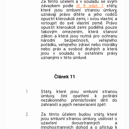
Za tímto účelem a v souladu se svým
závazkem podle
čl. 9 odst. 1
státy,
které jsou smluvní stranou úmluvy,
uznávají právo dítěte a jeho rodičů
opustit kteroukoli zemi, i svou vlastní, a
vstoupit do své vlastní země. Právo
opustit kteroukoli zemi podléhá pouze
takovým omezením, která stanoví
zákon a která jsou nutná pro ochranu
národní bezpečnosti, veřejného
pořádku, veřejného zdraví nebo morálky
nebo práv a svobod druhých a která
jsou v souladu s ostatními právy
uznanými v této úmluvě.
Článek 11
1.
Státy, které jsou smluvní stranou
úmluvy, činí opatření k potírání
nezákonného přemísťování dětí do
zahraničí a jejich nenavracení zpět.
2.
Za tímto účelem budou státy, které
jsou smluvní stranou úmluvy, usilovat o
uzavření dvoustranných a
mnohostranných dohod a o přístup k