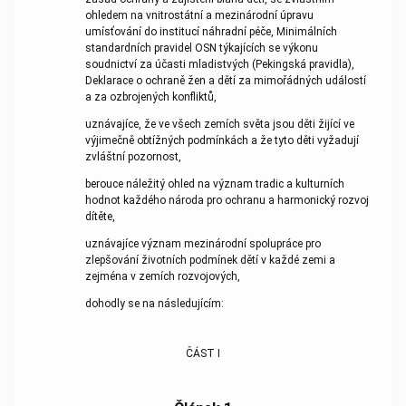
ohledem na vnitrostátní a mezinárodní úpravu
umísťování do institucí náhradní péče, Minimálních
standardních pravidel OSN týkajících se výkonu
soudnictví za účasti mladistvých (Pekingská pravidla),
Deklarace o ochraně žen a dětí za mimořádných událostí
a za ozbrojených konfliktů,
uznávajíce, že ve všech zemích světa jsou děti žijící ve
výjimečně obtížných podmínkách a že tyto děti vyžadují
zvláštní pozornost,
berouce náležitý ohled na význam tradic a kulturních
hodnot každého národa pro ochranu a harmonický rozvoj
dítěte,
uznávajíce význam mezinárodní spolupráce pro
zlepšování životních podmínek dětí v každé zemi a
zejména v zemích rozvojových,
dohodly se na následujícím:
ČÁST I