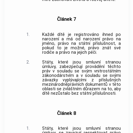
Článek 7
1.
Každé dítě je registrováno ihned po
narození a má od narození právo na
jméno, právo na státní příslušnost, a
pokud to je možné, právo znát své
rodiče a právo na jejich péči.
2.
Státy, které jsou smluvní stranou
úmluvy, zabezpečují provádění těchto
práv v souladu se svým vnitrostátním
zákonodárstvím a v souladu se svými
závazky vyplývajícími z příslušných
mezinárodněprávních dokumentů v této
oblasti se zvláštním důrazem na to, aby
dítě nezůstalo bez státní příslušnosti.
Článek 8
1.
Státy, které jsou smluvní stranou
úmluvy, se zavazují respektovat právo