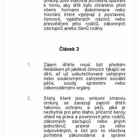
úmluvy, učiní všechna potřebná opatření
k tomu, aby dítě bylo chráněno před
všemi formami diskriminace nebo
trestání, které vyplývají z postavení,
činnosti, vyjádřených názorů nebo
přesvědčení jeho rodičů, zákonných
zástupců anebo členů rodiny.
Článek 3
1.
Zájem dítěte musí být předním
hlediskem při jakékoli činnosti týkající se
dětí, ať už uskutečňované veřejnými
nebo soukromými zařízeními sociální
péče, soudy, správními nebo
zákonodárnými orgány.
2.
Státy, které jsou smluvní stranou
úmluvy, se zavazují zajistit dítěti
takovou ochranu a péči, jaká je
nezbytná pro jeho blaho, přičemž berou
ohled na práva a povinnosti jeho rodičů,
zákonných zástupců nebo jiných
jednotlivců právně za něho
odpovědných, a činí pro to všechna
potřebná zákonodárná a správní