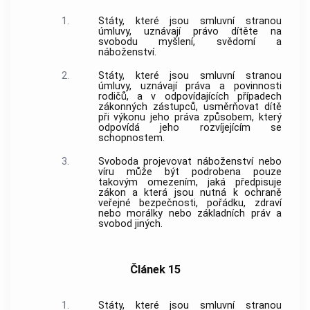
1.
Státy, které jsou smluvní stranou
úmluvy, uznávají právo dítěte na
svobodu myšlení, svědomí a
náboženství.
2.
Státy, které jsou smluvní stranou
úmluvy, uznávají práva a povinnosti
rodičů, a v odpovídajících případech
zákonných zástupců, usměrňovat dítě
při výkonu jeho práva způsobem, který
odpovídá jeho rozvíjejícím se
schopnostem.
3.
Svoboda projevovat náboženství nebo
víru může být podrobena pouze
takovým omezením, jaká předpisuje
zákon a která jsou nutná k ochraně
veřejné bezpečnosti, pořádku, zdraví
nebo morálky nebo základních práv a
svobod jiných.
Článek 15
1.
Státy, které jsou smluvní stranou