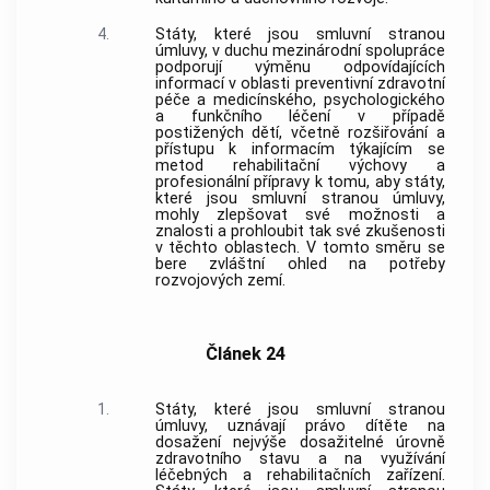
4.
Státy, které jsou smluvní stranou
úmluvy, v duchu mezinárodní spolupráce
podporují výměnu odpovídajících
informací v oblasti preventivní zdravotní
péče a medicínského, psychologického
a funkčního léčení v případě
postižených dětí, včetně rozšiřování a
přístupu k informacím týkajícím se
metod rehabilitační výchovy a
profesionální přípravy k tomu, aby státy,
které jsou smluvní stranou úmluvy,
mohly zlepšovat své možnosti a
znalosti a prohloubit tak své zkušenosti
v těchto oblastech. V tomto směru se
bere zvláštní ohled na potřeby
rozvojových zemí.
Článek 24
1.
Státy, které jsou smluvní stranou
úmluvy, uznávají právo dítěte na
dosažení nejvýše dosažitelné úrovně
zdravotního stavu a na využívání
léčebných a rehabilitačních zařízení.