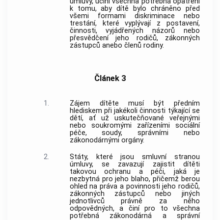
úmluvy, učiní všechna potřebná opatření
k tomu, aby dítě bylo chráněno před
všemi formami diskriminace nebo
trestání, které vyplývají z postavení,
činnosti, vyjádřených názorů nebo
přesvědčení jeho rodičů, zákonných
zástupců anebo členů rodiny.
Článek 3
1.
Zájem dítěte musí být předním
hlediskem při jakékoli činnosti týkající se
dětí, ať už uskutečňované veřejnými
nebo soukromými zařízeními sociální
péče, soudy, správními nebo
zákonodárnými orgány.
2.
Státy, které jsou smluvní stranou
úmluvy, se zavazují zajistit dítěti
takovou ochranu a péči, jaká je
nezbytná pro jeho blaho, přičemž berou
ohled na práva a povinnosti jeho rodičů,
zákonných zástupců nebo jiných
jednotlivců právně za něho
odpovědných, a činí pro to všechna
potřebná zákonodárná a správní