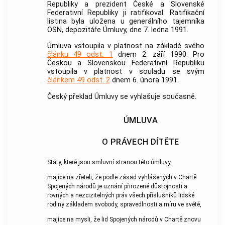
Republiky a prezident České a Slovenské
Federativní Republiky ji ratifikoval. Ratifikační
listina byla uložena u generálního tajemníka
OSN, depozitáře Úmluvy, dne 7. ledna 1991.
Úmluva vstoupila v platnost na základě svého
článku 49 odst. 1
dnem 2. září 1990. Pro
Českou a Slovenskou Federativní Republiku
vstoupila v platnost v souladu se svým
článkem 49 odst. 2
dnem 6. února 1991.
Český překlad Úmluvy se vyhlašuje současně.
ÚMLUVA
O PRÁVECH DÍTĚTE
Státy, které jsou smluvní stranou této úmluvy,
majíce na zřeteli, že podle zásad vyhlášených v Chartě
Spojených národů je uznání přirozené důstojnosti a
rovných a nezcizitelných práv všech příslušníků lidské
rodiny základem svobody, spravedlnosti a míru ve světě,
majíce na mysli, že lid Spojených národů v Chartě znovu