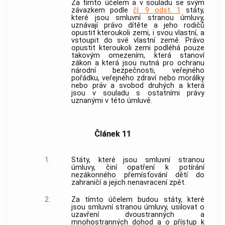
Za tímto účelem a v souladu se svým
závazkem podle
čl. 9 odst. 1
státy,
které jsou smluvní stranou úmluvy,
uznávají právo dítěte a jeho rodičů
opustit kteroukoli zemi, i svou vlastní, a
vstoupit do své vlastní země. Právo
opustit kteroukoli zemi podléhá pouze
takovým omezením, která stanoví
zákon a která jsou nutná pro ochranu
národní bezpečnosti, veřejného
pořádku, veřejného zdraví nebo morálky
nebo práv a svobod druhých a která
jsou v souladu s ostatními právy
uznanými v této úmluvě.
Článek 11
1.
Státy, které jsou smluvní stranou
úmluvy, činí opatření k potírání
nezákonného přemísťování dětí do
zahraničí a jejich nenavracení zpět.
2.
Za tímto účelem budou státy, které
jsou smluvní stranou úmluvy, usilovat o
uzavření dvoustranných a
mnohostranných dohod a o přístup k