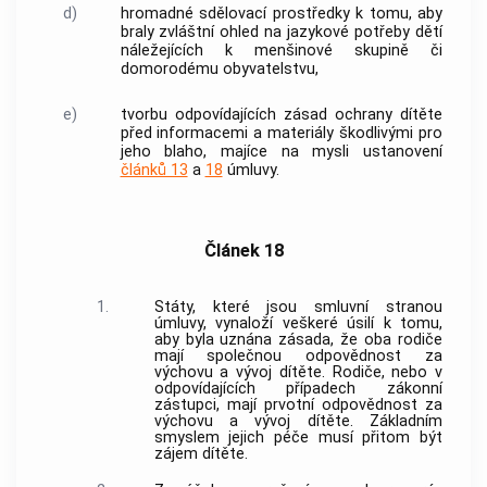
d)
hromadné sdělovací prostředky k tomu, aby
braly zvláštní ohled na jazykové potřeby dětí
náležejících k menšinové skupině či
domorodému obyvatelstvu,
e)
tvorbu odpovídajících zásad ochrany dítěte
před informacemi a materiály škodlivými pro
jeho blaho, majíce na mysli ustanovení
článků 13
a
18
úmluvy.
Článek 18
1.
Státy, které jsou smluvní stranou
úmluvy, vynaloží veškeré úsilí k tomu,
aby byla uznána zásada, že oba rodiče
mají společnou odpovědnost za
výchovu a vývoj dítěte. Rodiče, nebo v
odpovídajících případech zákonní
zástupci, mají prvotní odpovědnost za
výchovu a vývoj dítěte. Základním
smyslem jejich péče musí přitom být
zájem dítěte.