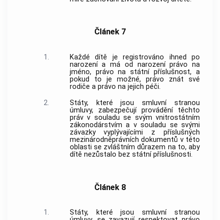
Článek 7
1.
Každé dítě je registrováno ihned po
narození a má od narození právo na
jméno, právo na státní příslušnost, a
pokud to je možné, právo znát své
rodiče a právo na jejich péči.
2.
Státy, které jsou smluvní stranou
úmluvy, zabezpečují provádění těchto
práv v souladu se svým vnitrostátním
zákonodárstvím a v souladu se svými
závazky vyplývajícími z příslušných
mezinárodněprávních dokumentů v této
oblasti se zvláštním důrazem na to, aby
dítě nezůstalo bez státní příslušnosti.
Článek 8
1.
Státy, které jsou smluvní stranou
úmluvy, se zavazují respektovat právo