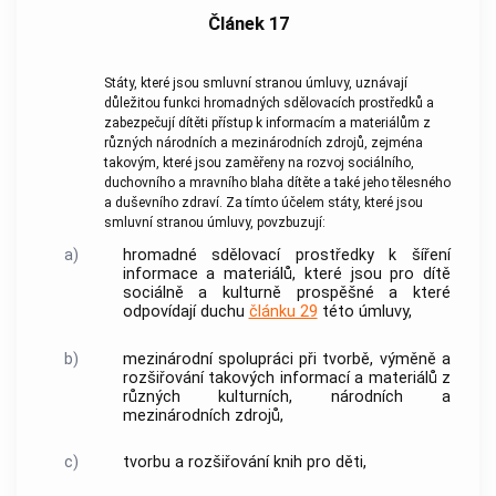
Článek 17
Státy, které jsou smluvní stranou úmluvy, uznávají
důležitou funkci hromadných sdělovacích prostředků a
zabezpečují dítěti přístup k informacím a materiálům z
různých národních a mezinárodních zdrojů, zejména
takovým, které jsou zaměřeny na rozvoj sociálního,
duchovního a mravního blaha dítěte a také jeho tělesného
a duševního zdraví. Za tímto účelem státy, které jsou
smluvní stranou úmluvy, povzbuzují:
a)
hromadné sdělovací prostředky k šíření
informace a materiálů, které jsou pro dítě
sociálně a kulturně prospěšné a které
odpovídají duchu
článku 29
této úmluvy,
b)
mezinárodní spolupráci při tvorbě, výměně a
rozšiřování takových informací a materiálů z
různých kulturních, národních a
mezinárodních zdrojů,
c)
tvorbu a rozšiřování knih pro děti,