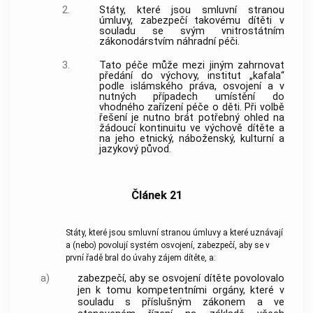
2.
Státy, které jsou smluvní stranou
úmluvy, zabezpečí takovému dítěti v
souladu se svým vnitrostátním
zákonodárstvím náhradní péči.
3.
Tato péče může mezi jiným zahrnovat
předání do výchovy, institut „kafala“
podle islámského práva, osvojení a v
nutných případech umístění do
vhodného zařízení péče o děti. Při volbě
řešení je nutno brát potřebný ohled na
žádoucí kontinuitu ve výchově dítěte a
na jeho etnický, náboženský, kulturní a
jazykový původ.
Článek 21
Státy, které jsou smluvní stranou úmluvy a které uznávají
a (nebo) povolují systém osvojení, zabezpečí, aby se v
první řadě bral do úvahy zájem dítěte, a:
a)
zabezpečí, aby se osvojení dítěte povolovalo
jen k tomu kompetentními orgány, které v
souladu s příslušným zákonem a ve