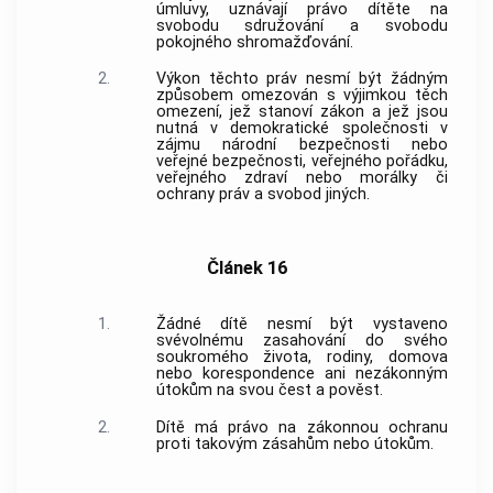
úmluvy, uznávají právo dítěte na
svobodu sdružování a svobodu
pokojného shromažďování.
2.
Výkon těchto práv nesmí být žádným
způsobem omezován s výjimkou těch
omezení, jež stanoví zákon a jež jsou
nutná v demokratické společnosti v
zájmu národní bezpečnosti nebo
veřejné bezpečnosti, veřejného pořádku,
veřejného zdraví nebo morálky či
ochrany práv a svobod jiných.
Článek 16
1.
Žádné dítě nesmí být vystaveno
svévolnému zasahování do svého
soukromého života, rodiny, domova
nebo korespondence ani nezákonným
útokům na svou čest a pověst.
2.
Dítě má právo na zákonnou ochranu
proti takovým zásahům nebo útokům.