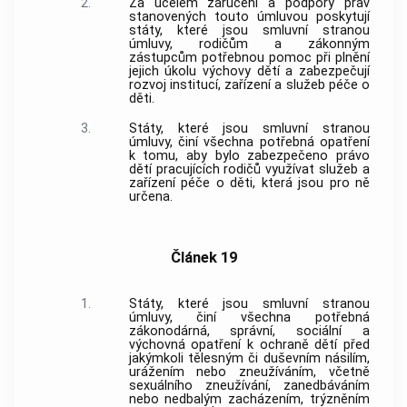
2.
Za účelem zaručení a podpory práv
stanovených touto úmluvou poskytují
státy, které jsou smluvní stranou
úmluvy, rodičům a zákonným
zástupcům potřebnou pomoc při plnění
jejich úkolu výchovy dětí a zabezpečují
rozvoj institucí, zařízení a služeb péče o
děti.
3.
Státy, které jsou smluvní stranou
úmluvy, činí všechna potřebná opatření
k tomu, aby bylo zabezpečeno právo
dětí pracujících rodičů využívat služeb a
zařízení péče o děti, která jsou pro ně
určena.
Článek 19
1.
Státy, které jsou smluvní stranou
úmluvy, činí všechna potřebná
zákonodárná, správní, sociální a
výchovná opatření k ochraně dětí před
jakýmkoli tělesným či duševním násilím,
urážením nebo zneužíváním, včetně
sexuálního zneužívání, zanedbáváním
nebo nedbalým zacházením, trýzněním