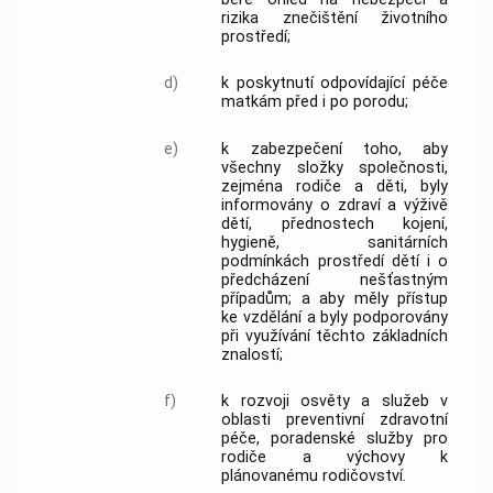
rizika znečištění životního
prostředí;
d)
k poskytnutí odpovídající péče
matkám před i po porodu;
e)
k zabezpečení toho, aby
všechny složky společnosti,
zejména rodiče a děti, byly
informovány o zdraví a výživě
dětí, přednostech kojení,
hygieně, sanitárních
podmínkách prostředí dětí i o
předcházení nešťastným
případům; a aby měly přístup
ke vzdělání a byly podporovány
při využívání těchto základních
znalostí;
f)
k rozvoji osvěty a služeb v
oblasti preventivní zdravotní
péče, poradenské služby pro
rodiče a výchovy k
plánovanému rodičovství.