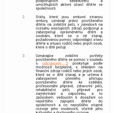
podporujících sebedůvěru a
umožňujících aktivní účast dítěte ve
společnosti.
2.
Státy, které jsou smluvní stranou
úmluvy, uznávají právo postiženého
dítěte na zvláštní péči, v závislosti na
rozsahu existujících zdrojů podporují a
zabezpečují oprávněnému dítěti a
osobám, které se o ně starají,
požadovanou pomoc odpovídající stavu
dítěte a situaci rodičů nebo jiných osob,
které o dítě pečují.
3.
Uznávajíce zvláštní potřeby
postiženého dítěte se pomoc v souladu
s
odstavcem 2
poskytuje podle
možností bezplatně, s ohledem na
finanční zdroje rodičů nebo jiných osob,
které se o dítě starají, a je určena k
zabezpečení účinného přístupu
postiženého dítěte ke vzdělání,
profesionální přípravě, zdravotní péči,
rehabilitační péči, přípravě pro
zaměstnání a odpočinku, a to
způsobem vedoucím k dosažení co
největšího zapojení dítěte do
společnosti a co nejvyššího stupně
rozvoje jeho osobnosti, včetně jeho
kulturního a duchovního rozvoje.