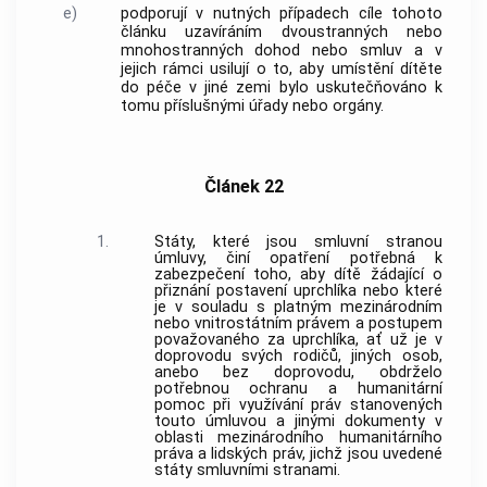
e)
podporují v nutných případech cíle tohoto
článku uzavíráním dvoustranných nebo
mnohostranných dohod nebo smluv a v
jejich rámci usilují o to, aby umístění dítěte
do péče v jiné zemi bylo uskutečňováno k
tomu příslušnými úřady nebo orgány.
Článek 22
1.
Státy, které jsou smluvní stranou
úmluvy, činí opatření potřebná k
zabezpečení toho, aby dítě žádající o
přiznání postavení uprchlíka nebo které
je v souladu s platným mezinárodním
nebo vnitrostátním právem a postupem
považovaného za uprchlíka, ať už je v
doprovodu svých rodičů, jiných osob,
anebo bez doprovodu, obdrželo
potřebnou ochranu a humanitární
pomoc při využívání práv stanovených
touto úmluvou a jinými dokumenty v
oblasti mezinárodního humanitárního
práva a lidských práv, jichž jsou uvedené
státy smluvními stranami.