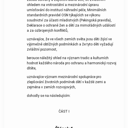
ohledem na vnitrostátní a mezinárodní úpravu
umísťování do institucí náhradní péče, Minimálních
standardních pravidel OSN týkajících se výkonu
soudnictví za účasti mladistvých (Pekingská pravidla),
Deklarace o ochraně žen a dětí za mimořádných událostí
a za ozbrojených konfliktů,
uznávajíce, že ve všech zemích světa jsou děti žijící ve
výjimečně obtížných podmínkách a že tyto děti vyžadují
zvláštní pozornost,
berouce náležitý ohled na význam tradic a kulturních
hodnot každého národa pro ochranu a harmonický rozvoj
dítěte,
uznávajíce význam mezinárodní spolupráce pro
zlepšování životních podmínek dětí v každé zemi a
zejména v zemích rozvojových,
dohodly se na následujícím:
ČÁST I