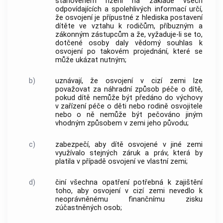
stanoveném řízení na základě všech
odpovídajících a spolehlivých informací určí,
že osvojení je přípustné z hlediska postavení
dítěte ve vztahu k rodičům, příbuzným a
zákonným zástupcům a že, vyžaduje-li se to,
dotčené osoby daly vědomý souhlas k
osvojení po takovém projednání, které se
může ukázat nutným;
b)
uznávají, že osvojení v cizí zemi lze
považovat za náhradní způsob péče o dítě,
pokud dítě nemůže být předáno do výchovy
v zařízení péče o děti nebo rodině osvojitele
nebo o ně nemůže být pečováno jiným
vhodným způsobem v zemi jeho původu;
c)
zabezpečí, aby dítě osvojené v jiné zemi
využívalo stejných záruk a práv, která by
platila v případě osvojení ve vlastní zemi;
d)
činí všechna opatření potřebná k zajištění
toho, aby osvojení v cizí zemi nevedlo k
neoprávněnému finančnímu zisku
zúčastněných osob;