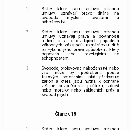
1.
Státy, které jsou smluvní stranou
úmluvy, uznávají právo dítěte na
svobodu myšlení, svědomí a
náboženství.
2.
Státy, které jsou smluvní stranou
úmluvy, uznávají práva a povinnosti
rodičů, a v odpovídajících případech
zákonných zástupců, usměrňovat dítě
při výkonu jeho práva způsobem, který
odpovídá jeho rozvíjejícím se
schopnostem.
3.
Svoboda projevovat náboženství nebo
víru může být podrobena pouze
takovým omezením, jaká předpisuje
zákon a která jsou nutná k ochraně
veřejné bezpečnosti, pořádku, zdraví
nebo morálky nebo základních práv a
svobod jiných.
Článek 15
1.
Státy, které jsou smluvní stranou