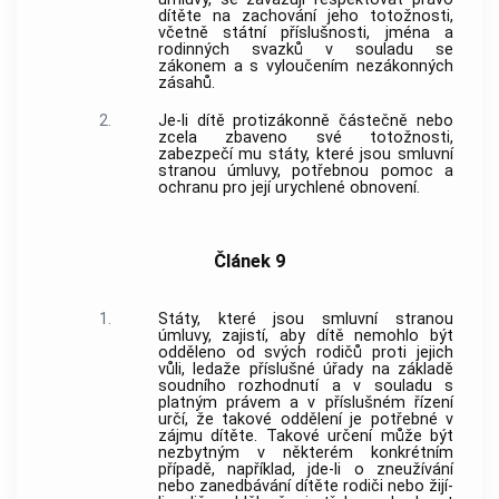
dítěte na zachování jeho totožnosti,
včetně státní příslušnosti, jména a
rodinných svazků v souladu se
zákonem a s vyloučením nezákonných
zásahů.
2.
Je-li dítě protizákonně částečně nebo
zcela zbaveno své totožnosti,
zabezpečí mu státy, které jsou smluvní
stranou úmluvy, potřebnou pomoc a
ochranu pro její urychlené obnovení.
Článek 9
1.
Státy, které jsou smluvní stranou
úmluvy, zajistí, aby dítě nemohlo být
odděleno od svých rodičů proti jejich
vůli, ledaže příslušné úřady na základě
soudního rozhodnutí a v souladu s
platným právem a v příslušném řízení
určí, že takové oddělení je potřebné v
zájmu dítěte. Takové určení může být
nezbytným v některém konkrétním
případě, například, jde-li o zneužívání
nebo zanedbávání dítěte rodiči nebo žijí-