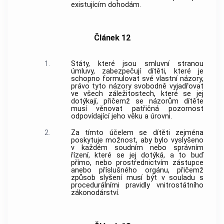
existujícím dohodám.
Článek 12
1.
Státy, které jsou smluvní stranou
úmluvy, zabezpečují dítěti, které je
schopno formulovat své vlastní názory,
právo tyto názory svobodně vyjadřovat
ve všech záležitostech, které se jej
dotýkají, přičemž se názorům dítěte
musí věnovat patřičná pozornost
odpovídající jeho věku a úrovni.
2.
Za tímto účelem se dítěti zejména
poskytuje možnost, aby bylo vyslyšeno
v každém soudním nebo správním
řízení, které se jej dotýká, a to buď
přímo, nebo prostřednictvím zástupce
anebo příslušného orgánu, přičemž
způsob slyšení musí být v souladu s
procedurálními pravidly vnitrostátního
zákonodárství.