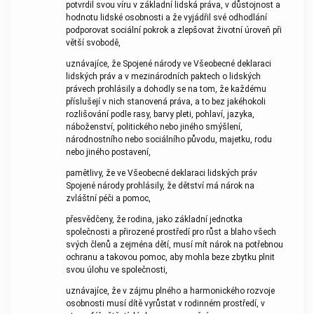
potvrdil svou víru v základní lidská práva, v důstojnost a
hodnotu lidské osobnosti a že vyjádřil své odhodlání
podporovat sociální pokrok a zlepšovat životní úroveň při
větší svobodě,
uznávajíce, že Spojené národy ve Všeobecné deklaraci
lidských práv a v mezinárodních paktech o lidských
právech prohlásily a dohodly se na tom, že každému
příslušejí v nich stanovená práva, a to bez jakéhokoli
rozlišování podle rasy, barvy pleti, pohlaví, jazyka,
náboženství, politického nebo jiného smýšlení,
národnostního nebo sociálního původu, majetku, rodu
nebo jiného postavení,
pamětlivy, že ve Všeobecné deklaraci lidských práv
Spojené národy prohlásily, že dětství má nárok na
zvláštní péči a pomoc,
přesvědčeny, že rodina, jako základní jednotka
společnosti a přirozené prostředí pro růst a blaho všech
svých členů a zejména dětí, musí mít nárok na potřebnou
ochranu a takovou pomoc, aby mohla beze zbytku plnit
svou úlohu ve společnosti,
uznávajíce, že v zájmu plného a harmonického rozvoje
osobnosti musí dítě vyrůstat v rodinném prostředí, v