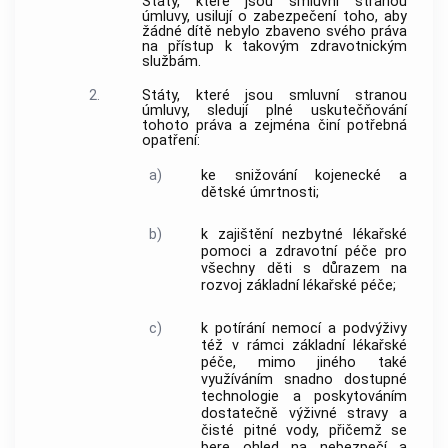
Státy, které jsou smluvní stranou
úmluvy, usilují o zabezpečení toho, aby
žádné dítě nebylo zbaveno svého práva
na přístup k takovým zdravotnickým
službám.
2.
Státy, které jsou smluvní stranou
úmluvy, sledují plné uskutečňování
tohoto práva a zejména činí potřebná
opatření:
a)
ke snižování kojenecké a
dětské úmrtnosti;
b)
k zajištění nezbytné lékařské
pomoci a zdravotní péče pro
všechny děti s důrazem na
rozvoj základní lékařské péče;
c)
k potírání nemocí a podvýživy
též v rámci základní lékařské
péče, mimo jiného také
využíváním snadno dostupné
technologie a poskytováním
dostatečně výživné stravy a
čisté pitné vody, přičemž se
bere ohled na nebezpečí a