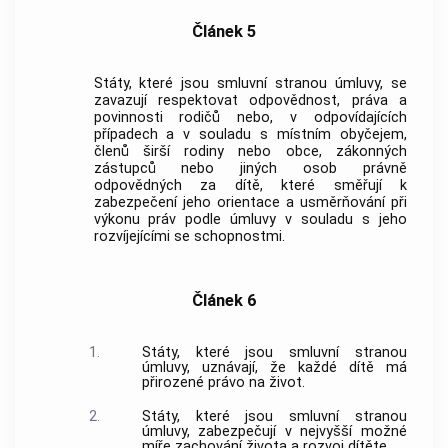
Článek 5
Státy, které jsou smluvní stranou úmluvy, se
zavazují respektovat odpovědnost, práva a
povinnosti rodičů nebo, v odpovídajících
případech a v souladu s místním obyčejem,
členů širší rodiny nebo
obce
, zákonných
zástupců nebo jiných osob právně
odpovědných za dítě, které směřují k
zabezpečení jeho orientace a usměrňování při
výkonu práv podle úmluvy v souladu s jeho
rozvíjejícími se schopnostmi.
Článek 6
1.
Státy, které jsou smluvní stranou
úmluvy, uznávají, že každé dítě má
přirozené právo na život.
2.
Státy, které jsou smluvní stranou
úmluvy, zabezpečují v nejvyšší možné
míře zachování života a rozvoj dítěte.