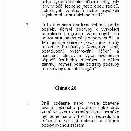
nebo vykořisťováním během doby, kdy
jsou v péči jednoho nebo obou rodičů,
zákonných zástupců nebo jakýchkoli
jiných osob starajících se o dítě.
2.
Tato ochranná opatření zahrnují podle
potřeby účinné postupy k vytvoření
sociálních programů zaměřených na
poskytnutí nezbytné podpory dítěti a
těm, jimž je svěřeno, jakož i jiné formy
prevence. Pro účely zjištění, oznámení,
postoupení, vyšetřování, léčení a
následné sledování výše uvedených
případů špatného zacházení s dětmi
zahrnují rovněž podle potřeby postupy
pro zásahy soudních orgánů.
Článek 20
1.
Dítě dočasně nebo trvale zbavené
svého rodinného prostředí nebo dítě,
které ve svém vlastním zájmu nemůže
být ponecháno v tomto prostředí, má
právo na zvláštní ochranu a pomoc
poskytovanou státem.