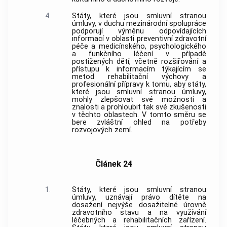
4.
Státy, které jsou smluvní stranou
úmluvy, v duchu mezinárodní spolupráce
podporují výměnu odpovídajících
informací v oblasti preventivní zdravotní
péče a medicínského, psychologického
a funkčního léčení v případě
postižených dětí, včetně rozšiřování a
přístupu k informacím týkajícím se
metod rehabilitační výchovy a
profesionální přípravy k tomu, aby státy,
které jsou smluvní stranou úmluvy,
mohly zlepšovat své možnosti a
znalosti a prohloubit tak své zkušenosti
v těchto oblastech. V tomto směru se
bere zvláštní ohled na potřeby
rozvojových zemí.
Článek 24
1.
Státy, které jsou smluvní stranou
úmluvy, uznávají právo dítěte na
dosažení nejvýše dosažitelné úrovně
zdravotního stavu a na využívání
léčebných a rehabilitačních zařízení.