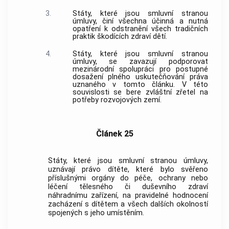
3.
Státy, které jsou smluvní stranou
úmluvy, činí všechna účinná a nutná
opatření k odstranění všech tradičních
praktik škodících zdraví dětí.
4.
Státy, které jsou smluvní stranou
úmluvy, se zavazují podporovat
mezinárodní spolupráci pro postupné
dosažení plného uskutečňování práva
uznaného v tomto článku. V této
souvislosti se bere zvláštní zřetel na
potřeby rozvojových zemí.
Článek 25
Státy, které jsou smluvní stranou úmluvy,
uznávají právo dítěte, které bylo svěřeno
příslušnými orgány do péče, ochrany nebo
léčení tělesného či duševního zdraví
náhradnímu zařízení, na pravidelné hodnocení
zacházení s dítětem a všech dalších okolností
spojených s jeho umístěním.