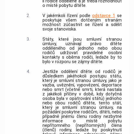
li rodiče odděleně a je třeba rozhodnout
o místě pobytu dítěte.
2.
V jakémkoli řízení podle
odstavce 1
se
poskytuje všem dotčeným stranám
možnost zúčastnit se řízení a sdělit
svoje stanoviska.
3.
Státy, které jsou smluvní stranou
úmluvy, uznávají právo dítěte
odděleného od jednoho nebo obou
rodičů udržovat pravidelné osobní
kontakty s oběma rodiči, ledaže by to
bylo v rozporu se zájmy dítěte.
4.
Jestliže oddělení dítěte od rodičů je
důsledkem jakéhokoli postupu státu,
který je smluvní stranou úmluvy, jako je
vazba, uvěznění, vypovězení, deportace
nebo smrt (včetně smrti, která nastala
z jakékoli příčiny v době, kdy dotyčná
osoba byla v opatrování státu) jednoho
nebo obou rodičů dítěte, tento stát,
který je smluvní stranou úmluvy, na
požádání poskytne rodičům, dítěti, nebo
případně jinému členu rodiny nezbytné
informace o místě pobytu
nepřítomného (nepřítomných) člena
(členů) rodiny, ledaže by poskytnutí