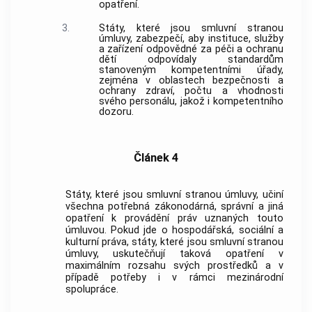
opatření.
3.
Státy, které jsou smluvní stranou
úmluvy, zabezpečí, aby instituce, služby
a zařízení odpovědné za péči a ochranu
dětí odpovídaly standardům
stanoveným kompetentními úřady,
zejména v oblastech bezpečnosti a
ochrany zdraví, počtu a vhodnosti
svého personálu, jakož i kompetentního
dozoru.
Článek 4
Státy, které jsou smluvní stranou úmluvy, učiní
všechna potřebná zákonodárná, správní a jiná
opatření k provádění práv uznaných touto
úmluvou. Pokud jde o hospodářská, sociální a
kulturní práva, státy, které jsou smluvní stranou
úmluvy, uskutečňují taková opatření v
maximálním rozsahu svých prostředků a v
případě potřeby i v rámci mezinárodní
spolupráce.