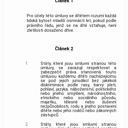
Článek 1
Pro účely této úmluvy se dítětem rozumí každá
lidská bytost mladší osmnácti let, pokud podle
právního řádu, jenž se na dítě vztahuje, není
zletilosti dosaženo dříve.
Článek 2
1.
Státy, které jsou smluvní stranou této
úmluvy, se zavazují respektovat a
zabezpečit práva stanovená touto
úmluvou každému dítěti nacházejícímu
se pod jejich jurisdikcí bez jakékoli
diskriminace podle rasy, barvy pleti,
pohlaví, jazyka, náboženství, politického
nebo jiného smýšlení, národnostního,
etnického nebo sociálního původu,
majetku, tělesné nebo duševní
nezpůsobilosti, rodu a jiného postavení
dítěte nebo jeho rodičů nebo zákonných
zástupců.
2.
Státy, které jsou smluvní stranou