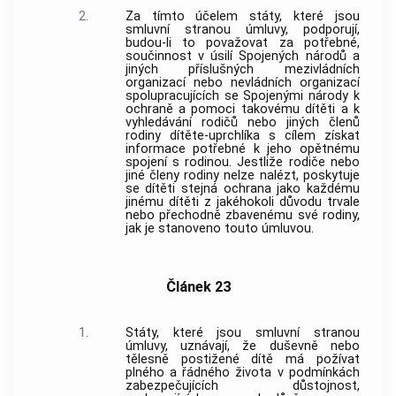
2.
Za tímto účelem státy, které jsou
smluvní stranou úmluvy, podporují,
budou-li to považovat za potřebné,
součinnost v úsilí Spojených národů a
jiných příslušných mezivládních
organizací nebo nevládních organizací
spolupracujících se Spojenými národy k
ochraně a pomoci takovému dítěti a k
vyhledávání rodičů nebo jiných členů
rodiny dítěte-uprchlíka s cílem získat
informace potřebné k jeho opětnému
spojení s rodinou. Jestliže rodiče nebo
jiné členy rodiny nelze nalézt, poskytuje
se dítěti stejná ochrana jako každému
jinému dítěti z jakéhokoli důvodu trvale
nebo přechodně zbavenému své rodiny,
jak je stanoveno touto úmluvou.
Článek 23
1.
Státy, které jsou smluvní stranou
úmluvy, uznávají, že duševně nebo
tělesně postižené dítě má požívat
plného a řádného života v podmínkách
zabezpečujících důstojnost,