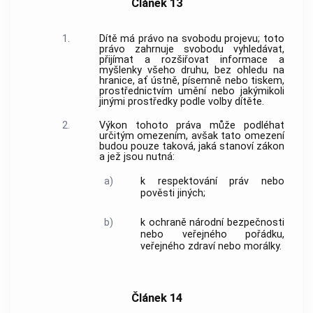
Článek 13
1.
Dítě má právo na svobodu projevu; toto
právo zahrnuje svobodu vyhledávat,
přijímat a rozšiřovat informace a
myšlenky všeho druhu, bez ohledu na
hranice, ať ústně, písemně nebo tiskem,
prostřednictvím umění nebo jakýmikoli
jinými prostředky podle volby dítěte.
2.
Výkon tohoto práva může podléhat
určitým omezením, avšak tato omezení
budou pouze taková, jaká stanoví zákon
a jež jsou nutná:
a)
k respektování práv nebo
pověsti jiných;
b)
k ochraně národní bezpečnosti
nebo veřejného pořádku,
veřejného zdraví nebo morálky.
Článek 14