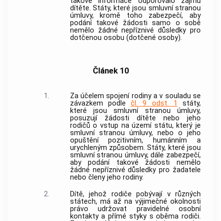
takové informace odporovalo zájmu
dítěte. Státy, které jsou smluvní stranou
úmluvy, kromě toho zabezpečí, aby
podání takové žádosti samo o sobě
nemělo žádné nepříznivé důsledky pro
dotčenou osobu (dotčené osoby).
Článek 10
1.
Za účelem spojení rodiny a v souladu se
závazkem podle
čl. 9 odst. 1
státy,
které jsou smluvní stranou úmluvy,
posuzují žádosti dítěte nebo jeho
rodičů o vstup na území státu, který je
smluvní stranou úmluvy, nebo o jeho
opuštění pozitivním, humánním a
urychleným způsobem. Státy, které jsou
smluvní stranou úmluvy, dále zabezpečí,
aby podání takové žádosti nemělo
žádné nepříznivé důsledky pro žadatele
nebo členy jeho rodiny.
2.
Dítě, jehož rodiče pobývají v různých
státech, má až na výjimečné okolnosti
právo udržovat pravidelné osobní
kontakty a přímé styky s oběma rodiči.