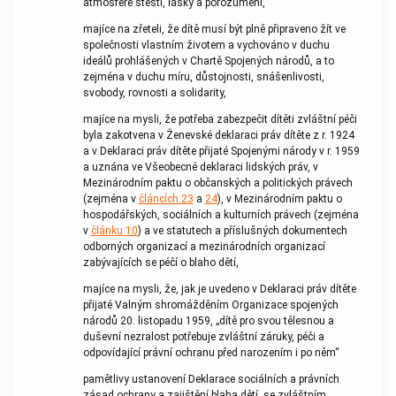
atmosféře štěstí, lásky a porozumění,
majíce na zřeteli, že dítě musí být plně připraveno žít ve
společnosti vlastním životem a vychováno v duchu
ideálů prohlášených v Chartě Spojených národů, a to
zejména v duchu míru, důstojnosti, snášenlivosti,
svobody, rovnosti a solidarity,
majíce na mysli, že potřeba zabezpečit dítěti zvláštní péči
byla zakotvena v Ženevské deklaraci práv dítěte z r. 1924
a v Deklaraci práv dítěte přijaté Spojenými národy v r. 1959
a uznána ve Všeobecné deklaraci lidských práv, v
Mezinárodním paktu o občanských a politických právech
(zejména v
článcích 23
a
24
), v Mezinárodním paktu o
hospodářských, sociálních a kulturních právech (zejména
v
článku 10
) a ve statutech a příslušných dokumentech
odborných organizací a mezinárodních organizací
zabývajících se péčí o blaho dětí,
majíce na mysli, že, jak je uvedeno v Deklaraci práv dítěte
přijaté Valným shromážděním Organizace spojených
národů 20. listopadu 1959, „dítě pro svou tělesnou a
duševní nezralost potřebuje zvláštní záruky, péči a
odpovídající právní ochranu před narozením i po něm“
pamětlivy ustanovení Deklarace sociálních a právních
zásad ochrany a zajištění blaha dětí, se zvláštním