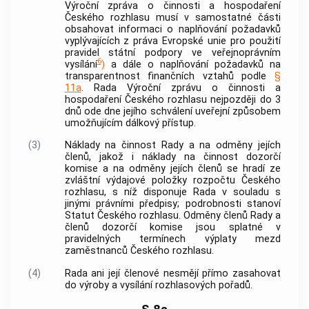
Výroční zpráva o činnosti a hospodaření
Českého rozhlasu musí v samostatné části
obsahovat informaci o naplňování požadavků
vyplývajících z práva Evropské unie pro použití
pravidel státní podpory ve veřejnoprávním
6
vysílání
)
a dále o naplňování požadavků na
transparentnost finančních vztahů podle
§
11a
. Rada Výroční zprávu o činnosti a
hospodaření Českého rozhlasu nejpozději do 3
dnů ode dne jejího schválení uveřejní způsobem
umožňujícím dálkový přístup.
(3)
Náklady na činnost Rady a na odměny jejích
členů, jakož i náklady na činnost dozorčí
komise a na odměny jejích členů se hradí ze
zvláštní výdajové položky rozpočtu Českého
rozhlasu, s níž disponuje Rada v souladu s
jinými právními předpisy; podrobnosti stanoví
Statut Českého rozhlasu. Odměny členů Rady a
členů dozorčí komise jsou splatné v
pravidelných termínech výplaty mezd
zaměstnanců Českého rozhlasu.
(4)
Rada ani její členové nesmějí přímo zasahovat
do výroby a vysílání rozhlasových pořadů.