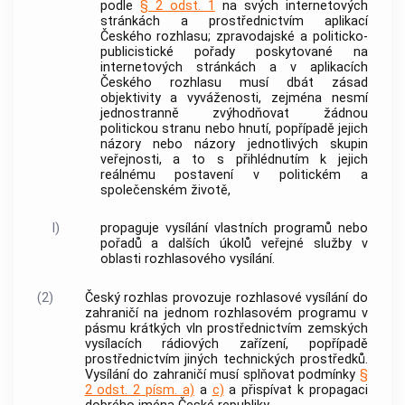
podle
§ 2 odst. 1
na svých internetových
stránkách a prostřednictvím aplikací
Českého rozhlasu; zpravodajské a politicko-
publicistické pořady poskytované na
internetových stránkách a v aplikacích
Českého rozhlasu musí dbát zásad
objektivity a vyváženosti, zejména nesmí
jednostranně zvýhodňovat žádnou
politickou stranu nebo hnutí, popřípadě jejich
názory nebo názory jednotlivých skupin
veřejnosti, a to s přihlédnutím k jejich
reálnému postavení v politickém a
společenském životě,
l)
propaguje vysílání vlastních programů nebo
pořadů a dalších úkolů veřejné služby v
oblasti rozhlasového vysílání.
(2)
Český rozhlas provozuje rozhlasové vysílání do
zahraničí na jednom rozhlasovém programu v
pásmu krátkých vln prostřednictvím zemských
vysílacích rádiových zařízení, popřípadě
prostřednictvím jiných technických prostředků.
Vysílání do zahraničí musí splňovat podmínky
§
2 odst. 2 písm. a)
a
c)
a přispívat k propagaci