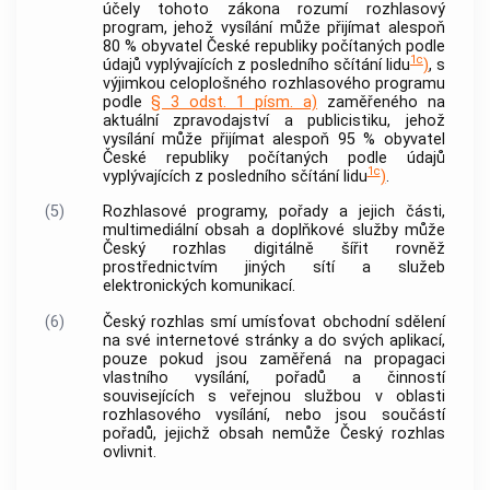
účely tohoto zákona rozumí rozhlasový
program, jehož vysílání může přijímat alespoň
80 % obyvatel České republiky počítaných podle
1c
údajů vyplývajících z posledního sčítání lidu
)
, s
výjimkou celoplošného rozhlasového programu
podle
§ 3 odst. 1 písm. a)
zaměřeného na
aktuální zpravodajství a publicistiku, jehož
vysílání může přijímat alespoň 95 % obyvatel
České republiky počítaných podle údajů
1c
vyplývajících z posledního sčítání lidu
)
.
(5)
Rozhlasové programy, pořady a jejich části,
multimediální obsah a doplňkové služby může
Český rozhlas digitálně šířit rovněž
prostřednictvím jiných sítí a služeb
elektronických komunikací.
(6)
Český rozhlas smí umísťovat obchodní sdělení
na své internetové stránky a do svých aplikací,
pouze pokud jsou zaměřená na propagaci
vlastního vysílání, pořadů a činností
souvisejících s veřejnou službou v oblasti
rozhlasového vysílání, nebo jsou součástí
pořadů, jejichž obsah nemůže Český rozhlas
ovlivnit.