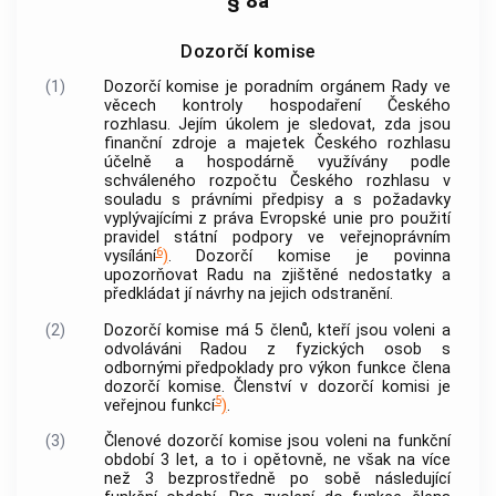
§ 8a
Dozorčí komise
(1)
Dozorčí komise je poradním orgánem Rady ve
věcech kontroly hospodaření Českého
rozhlasu. Jejím úkolem je sledovat, zda jsou
finanční zdroje a majetek Českého rozhlasu
účelně a hospodárně využívány podle
schváleného rozpočtu Českého rozhlasu v
souladu s právními předpisy a s požadavky
vyplývajícími z práva Evropské unie pro použití
pravidel státní podpory ve veřejnoprávním
6
vysílání
)
. Dozorčí komise je povinna
upozorňovat Radu na zjištěné nedostatky a
předkládat jí návrhy na jejich odstranění.
(2)
Dozorčí komise má 5 členů, kteří jsou voleni a
odvoláváni Radou z fyzických osob s
odbornými předpoklady pro výkon funkce člena
dozorčí komise. Členství v dozorčí komisi je
5
veřejnou funkcí
)
.
(3)
Členové dozorčí komise jsou voleni na funkční
období 3 let, a to i opětovně, ne však na více
než 3 bezprostředně po sobě následující