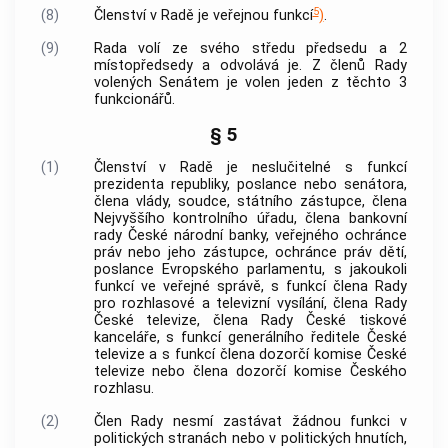
5
(8)
Členství v Radě je veřejnou funkcí
)
.
(9)
Rada volí ze svého středu předsedu a 2
místopředsedy a odvolává je. Z členů Rady
volených Senátem je volen jeden z těchto 3
funkcionářů.
§ 5
(1)
Členství v Radě je neslučitelné s funkcí
prezidenta republiky, poslance nebo senátora,
člena vlády, soudce, státního zástupce, člena
Nejvyššího kontrolního úřadu, člena bankovní
rady České národní
banky
, veřejného ochránce
práv nebo jeho zástupce, ochránce práv dětí,
poslance Evropského parlamentu, s jakoukoli
funkcí ve veřejné správě, s funkcí člena Rady
pro rozhlasové a televizní vysílání, člena Rady
České televize, člena Rady České tiskové
kanceláře, s funkcí generálního ředitele České
televize a s funkcí člena dozorčí komise České
televize nebo člena dozorčí komise Českého
rozhlasu.
(2)
Člen Rady nesmí zastávat žádnou funkci v
politických stranách nebo v politických hnutích,