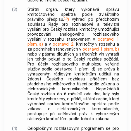
dobrého jména České republiky.
(3)
Státní orgán, který vykonává správu
kmitočtového spektra podle zvláštního
1b
právního předpisu,
)
vyhradí po předchozím
souhlasu Rady pro rozhlasové a televizní
vysílání pro Český rozhlas kmitočty umožňující
provozování analogového rozhlasového
vysílání v rozsahu stanoveném v
odstavci 1
písm. a)
a v
odstavci 2.
Kmitočty v rozsahu a
za podmínek stanovených v
odstavci 1 písm. b)
nebo v pásmu dlouhých a středních vln vyhradí
jen tehdy, pokud o to Český rozhlas požádá.
Pro účely rozhlasového multiplexu veřejné
služby podle odstavce 1 písm. d) se práva k
vyhrazeným rádiovým kmitočtům udělují na
žádost Českého rozhlasu přídělem bez
předchozího výběrového řízení podle zákona o
elektronických komunikacích. Nepožádá-li
Český rozhlas do 6 měsíců ode dne, kdy byly
kmitočty vyhrazeny, o příděl, státní orgán, který
vykonává správu kmitočtového spektra podle
zákona o elektronických komunikacích,
postupuje při udělování práv k vyhrazeným
rádiovým kmitočtům podle tohoto zákona.
(4)
Celoplošným rozhlasovým programem se pro