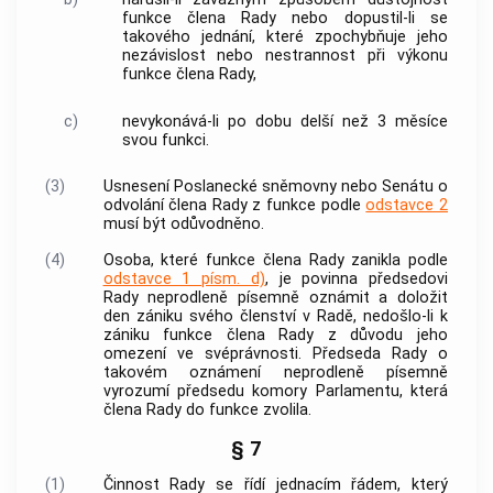
funkce člena Rady nebo dopustil-li se
takového jednání, které zpochybňuje jeho
nezávislost nebo nestrannost při výkonu
funkce člena Rady,
c)
nevykonává-li po dobu delší než 3 měsíce
svou funkci.
(3)
Usnesení Poslanecké sněmovny nebo Senátu o
odvolání člena Rady z funkce podle
odstavce 2
musí být odůvodněno.
(4)
Osoba, které funkce člena Rady zanikla podle
odstavce 1 písm. d)
, je povinna předsedovi
Rady neprodleně písemně oznámit a doložit
den zániku svého členství v Radě, nedošlo-li k
zániku funkce člena Rady z důvodu jeho
omezení ve svéprávnosti. Předseda Rady o
takovém oznámení neprodleně písemně
vyrozumí předsedu komory Parlamentu, která
člena Rady do funkce zvolila.
§ 7
(1)
Činnost Rady se řídí jednacím řádem, který