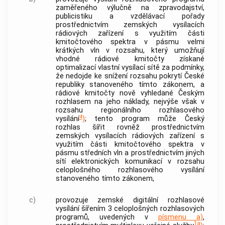
zaměřeného výlučně na zpravodajství,
publicistiku a vzdělávací pořady
prostřednictvím zemských vysílacích
rádiových zařízení s využitím části
kmitočtového spektra v pásmu velmi
krátkých vln v rozsahu, který umožňují
vhodné rádiové kmitočty získané
optimalizací vlastní vysílací sítě za podmínky,
že nedojde ke snížení rozsahu pokrytí České
republiky stanoveného tímto zákonem, a
rádiové kmitočty nově vyhledané Českým
rozhlasem na jeho náklady, nejvýše však v
rozsahu regionálního rozhlasového
4
vysílání
)
; tento program může Český
rozhlas šířit rovněž prostřednictvím
zemských vysílacích rádiových zařízení s
využitím části kmitočtového spektra v
pásmu středních vln a prostřednictvím jiných
sítí elektronických komunikací v rozsahu
celoplošného rozhlasového vysílání
stanoveného tímto zákonem,
c)
provozuje zemské digitální rozhlasové
vysílání šířením 3
celoplošných rozhlasových
programů
, uvedených v
písmenu a)
,
1a