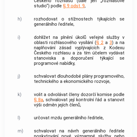
Českého rozhlasu (dále jen „rozhlasové
studio“) podle
§ 9 odst. 9
,
h)
rozhodovat o stížnostech týkajících se
generálního ředitele,
i)
dohlížet na plnění úkolů veřejné služby v
oblasti rozhlasového vysílání (
§ 2
a
3
) a na
naplňování zásad vyplývajících z Kodexu
Českého rozhlasu a za tím účelem vydávat
stanoviska a doporučení týkající se
programové nabídky,
j)
schvalovat dlouhodobé plány programového,
technického a ekonomického rozvoje,
k)
volit a odvolávat členy dozorčí komise podle
§ 8a
, schvalovat její kontrolní řád a stanovit
výši odměn jejích členů,
l)
určovat mzdu generálního ředitele,
m)
schvalovat na návrh generálního ředitele
poskytování
nové významné služby
nebo