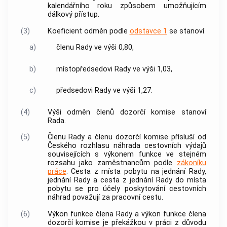
kalendářního roku způsobem umožňujícím
dálkový přístup.
(3)
Koeficient odměn podle
odstavce 1
se stanoví
a)
členu Rady ve výši 0,80,
b)
místopředsedovi Rady ve výši 1,03,
c)
předsedovi Rady ve výši 1,27.
(4)
Výši odměn členů
dozorčí komise
stanoví
Rada.
(5)
Členu Rady a členu dozorčí komise přísluší od
Českého rozhlasu náhrada cestovních výdajů
souvisejících s výkonem funkce ve stejném
rozsahu jako zaměstnancům podle
zákoníku
práce
. Cesta z místa pobytu na jednání Rady,
jednání Rady a cesta z jednání Rady do místa
pobytu se pro účely poskytování cestovních
náhrad považují za pracovní cestu.
(6)
Výkon funkce člena Rady a výkon funkce člena
dozorčí komise je překážkou v práci z důvodu