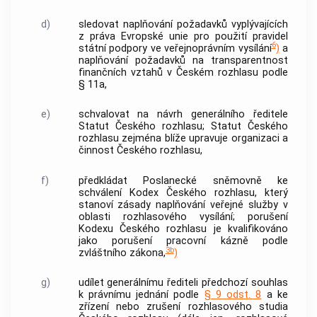
d)
sledovat naplňování požadavků vyplývajících
z práva Evropské unie pro použití pravidel
6
státní podpory ve veřejnoprávním vysílání
)
a
naplňování požadavků na transparentnost
finančních vztahů v Českém rozhlasu podle
§ 11a,
e)
schvalovat na návrh generálního ředitele
Statut Českého rozhlasu; Statut Českého
rozhlasu zejména blíže upravuje organizaci a
činnost Českého rozhlasu,
f)
předkládat Poslanecké sněmovně ke
schválení Kodex Českého rozhlasu, který
stanoví zásady naplňování veřejné služby v
oblasti rozhlasového vysílání; porušení
Kodexu Českého rozhlasu je kvalifikováno
jako porušení pracovní kázně podle
3b
zvláštního zákona,
)
g)
udílet generálnímu řediteli předchozí souhlas
k právnímu jednání podle
§ 9 odst. 8
a ke
zřízení nebo zrušení rozhlasového studia