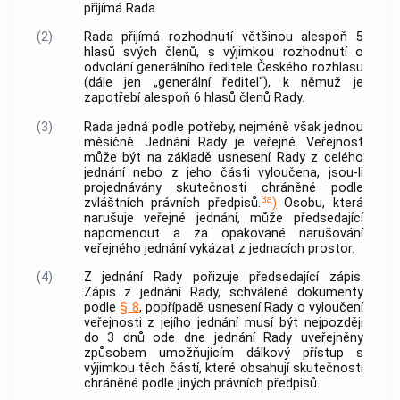
přijímá Rada.
(2)
Rada přijímá rozhodnutí většinou alespoň 5
hlasů svých členů, s výjimkou rozhodnutí o
odvolání generálního ředitele Českého rozhlasu
(dále jen „generální ředitel“), k němuž je
zapotřebí alespoň 6 hlasů členů Rady.
(3)
Rada jedná podle potřeby, nejméně však jednou
měsíčně. Jednání Rady je veřejné. Veřejnost
může být na základě usnesení Rady z celého
jednání nebo z jeho části vyloučena, jsou-li
projednávány skutečnosti chráněné podle
3a
zvláštních právních předpisů.
)
Osobu, která
narušuje veřejné jednání, může předsedající
napomenout a za opakované narušování
veřejného jednání vykázat z jednacích prostor.
(4)
Z jednání Rady pořizuje předsedající zápis.
Zápis z jednání Rady, schválené dokumenty
podle
§ 8
, popřípadě usnesení Rady o vyloučení
veřejnosti z jejího jednání musí být nejpozději
do 3 dnů ode dne jednání Rady uveřejněny
způsobem umožňujícím dálkový přístup s
výjimkou těch částí, které obsahují skutečnosti
chráněné podle jiných právních předpisů.