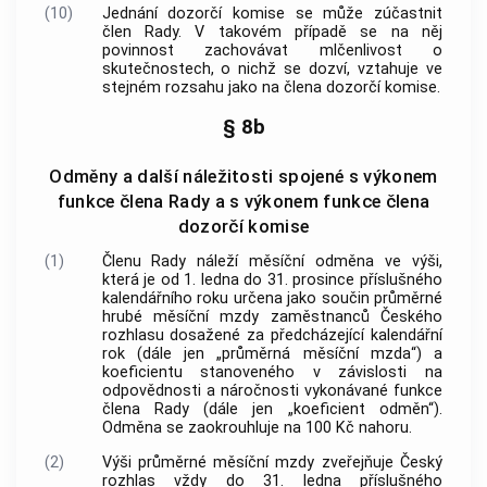
(10)
Jednání dozorčí komise se může zúčastnit
člen Rady. V takovém případě se na něj
povinnost zachovávat mlčenlivost o
skutečnostech, o nichž se dozví, vztahuje ve
stejném rozsahu jako na člena dozorčí komise.
§ 8b
Odměny a další náležitosti spojené s výkonem
funkce člena Rady a s výkonem funkce člena
dozorčí komise
(1)
Členu Rady náleží měsíční odměna ve výši,
která je od 1. ledna do 31. prosince příslušného
kalendářního roku určena jako součin průměrné
hrubé měsíční mzdy zaměstnanců Českého
rozhlasu dosažené za předcházející kalendářní
rok (dále jen „průměrná měsíční mzda“) a
koeficientu stanoveného v závislosti na
odpovědnosti a náročnosti vykonávané funkce
člena Rady (dále jen „koeficient odměn“).
Odměna se zaokrouhluje na 100 Kč nahoru.
(2)
Výši průměrné měsíční mzdy zveřejňuje Český
rozhlas vždy do 31. ledna příslušného