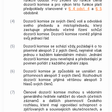
funkční období. Pro zvolení do funkce člena
dozorčí komise a pro výkon této funkce platí
předpoklady stanovené v
§ 4 odst. 4
a
§ 5
obdobně.
(4)
Dozorčí komise
ze svých členů volí a odvolává
svého předsedu a místopředsedu, který
zastupuje předsedu včetně řízení schůzí
dozorčí komise
.
Dozorčí komise
rovněž přijímá
svůj jednací řád.
(5)
Dozorčí komise
se schází vždy, požádají-li o to
písemně alespoň 2 z jejích členů, nejméně však
jednou v každém kalendářním měsíci. Jednání
dozorčí komise
jsou neveřejná a předsedající je
povinen pořídit z každého jednání zápis.
(6)
Dozorčí komise je způsobilá se usnášet za
přítomnosti alespoň 3 svých členů. Rozhodnutí
dozorčí komise přijímá většinou alespoň 3
hlasů svých členů.
(7)
Členové dozorčí komise mohou s vědomím
generálního ředitele nahlížet do všech účetních
záznamů a dalších písemností Českého
rozhlasu, které mají vypovídací schopnost o
zjišťovaných a souvisejících skutečnostech, a