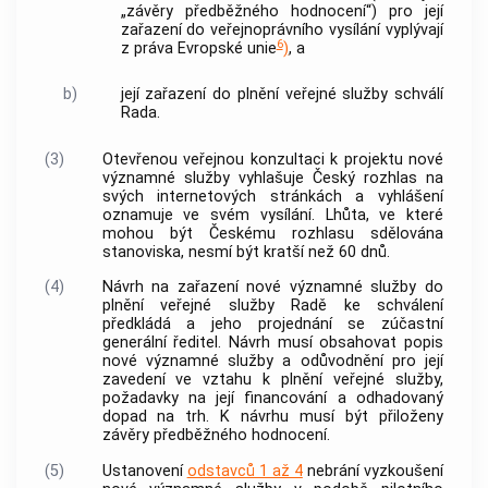
„závěry předběžného hodnocení“) pro její
zařazení do veřejnoprávního vysílání vyplývají
6
z práva Evropské unie
)
, a
b)
její zařazení do plnění veřejné služby schválí
Rada.
(3)
Otevřenou veřejnou konzultaci k projektu
nové
významné služby
vyhlašuje Český rozhlas na
svých internetových stránkách a vyhlášení
oznamuje ve svém vysílání. Lhůta, ve které
mohou být Českému rozhlasu sdělována
stanoviska, nesmí být kratší než 60 dnů.
(4)
Návrh na zařazení
nové významné služby
do
plnění veřejné služby Radě ke schválení
předkládá a jeho projednání se zúčastní
generální ředitel. Návrh musí obsahovat popis
nové významné služby
a odůvodnění pro její
zavedení ve vztahu k plnění veřejné služby,
požadavky na její financování a odhadovaný
dopad na trh. K návrhu musí být přiloženy
závěry předběžného hodnocení.
(5)
Ustanovení
odstavců 1 až 4
nebrání vyzkoušení