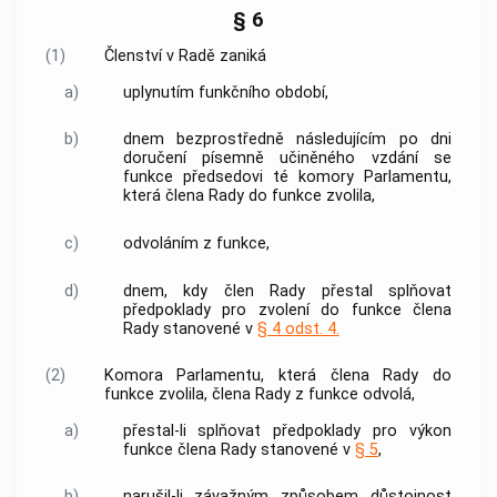
§ 6
(1)
Členství v Radě zaniká
a)
uplynutím funkčního období,
b)
dnem bezprostředně následujícím po dni
doručení písemně učiněného vzdání se
funkce předsedovi té komory Parlamentu,
která člena Rady do funkce zvolila,
c)
odvoláním z funkce,
d)
dnem, kdy člen Rady přestal splňovat
předpoklady pro zvolení do funkce člena
Rady stanovené v
§ 4 odst. 4.
(2)
Komora Parlamentu, která člena Rady do
funkce zvolila, člena Rady z funkce odvolá,
a)
přestal-li splňovat předpoklady pro výkon
funkce člena Rady stanovené v
§ 5
,
b)
narušil-li závažným způsobem důstojnost