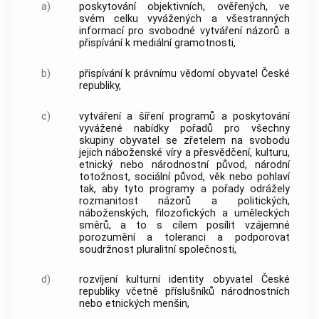
a)
poskytování objektivních, ověřených, ve
svém celku vyvážených a všestranných
informací pro svobodné vytváření názorů a
přispívání k mediální gramotnosti,
b)
přispívání k právnímu vědomí obyvatel České
republiky,
c)
vytváření a šíření programů a poskytování
vyvážené nabídky pořadů pro všechny
skupiny obyvatel se zřetelem na svobodu
jejich náboženské víry a přesvědčení, kulturu,
etnický nebo národnostní původ, národní
totožnost, sociální původ, věk nebo pohlaví
tak, aby tyto programy a pořady odrážely
rozmanitost názorů a politických,
náboženských, filozofických a uměleckých
směrů, a to s cílem posílit vzájemné
porozumění a toleranci a podporovat
soudržnost pluralitní společnosti,
d)
rozvíjení kulturní identity obyvatel České
republiky včetně příslušníků národnostních
nebo etnických menšin,