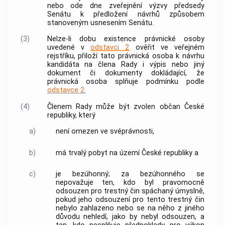
nebo ode dne zveřejnění výzvy předsedy
Senátu k předložení návrhů způsobem
stanoveným usnesením Senátu.
(3)
Nelze-li dobu existence právnické osoby
uvedené v
odstavci 2
ověřit ve veřejném
rejstříku, přiloží tato právnická osoba k návrhu
kandidáta na člena Rady i výpis nebo jiný
dokument či dokumenty dokládající, že
právnická osoba splňuje podmínku podle
odstavce 2.
(4)
Členem Rady může být zvolen občan České
republiky, který
a)
není omezen ve svéprávnosti,
b)
má trvalý pobyt na území České republiky a
c)
je bezúhonný; za bezúhonného se
nepovažuje ten, kdo byl pravomocně
odsouzen pro
trestný čin
spáchaný úmyslně,
pokud jeho odsouzení pro tento
trestný čin
nebylo zahlazeno nebo se na něho z jiného
důvodu nehledí, jako by nebyl odsouzen, a