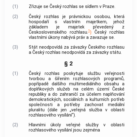
(1)
Zřizuje se Český rozhlas se sídlem v Praze.
(2)
Český rozhlas je právnickou osobou, která
hospodaří s vlastním majetkem, jehož
základem je majetek převedený z
1
Československého rozhlasu.
)
Český rozhlas
vlastními úkony nabývá práv a zavazuje se.
(3)
Stát neodpovídá za závazky Českého rozhlasu
a Český rozhlas neodpovídá za závazky státu.
§ 2
(1)
Český rozhlas poskytuje službu veřejnosti
tvorbou a šířením rozhlasových programů,
popřípadě dalšího multimediálního obsahu a
doplňkových služeb na celém území České
republiky a do zahraničí za účelem naplňování
demokratických, sociálních a kulturních potřeb
společnosti a potřeby zachovat mediální
pluralitu (dále jen „veřejná služba v oblasti
rozhlasového vysílání“).
(2)
Hlavními úkoly veřejné služby v oblasti
rozhlasového vysílání jsou zejména