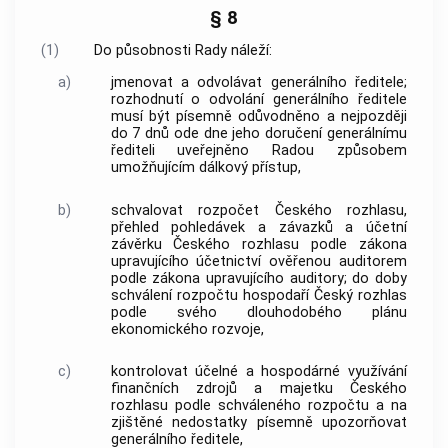
§ 8
(1)
Do působnosti Rady náleží:
a)
jmenovat a odvolávat generálního ředitele;
rozhodnutí o odvolání generálního ředitele
musí být písemně odůvodněno a nejpozději
do 7 dnů ode dne jeho doručení generálnímu
řediteli uveřejněno Radou způsobem
umožňujícím dálkový přístup,
b)
schvalovat rozpočet Českého rozhlasu,
přehled pohledávek a závazků a účetní
závěrku Českého rozhlasu podle zákona
upravujícího účetnictví ověřenou auditorem
podle zákona upravujícího auditory; do doby
schválení rozpočtu hospodaří Český rozhlas
podle svého dlouhodobého plánu
ekonomického rozvoje,
c)
kontrolovat účelné a hospodárné využívání
finančních zdrojů a majetku Českého
rozhlasu podle schváleného rozpočtu a na
zjištěné nedostatky písemně upozorňovat
generálního ředitele,