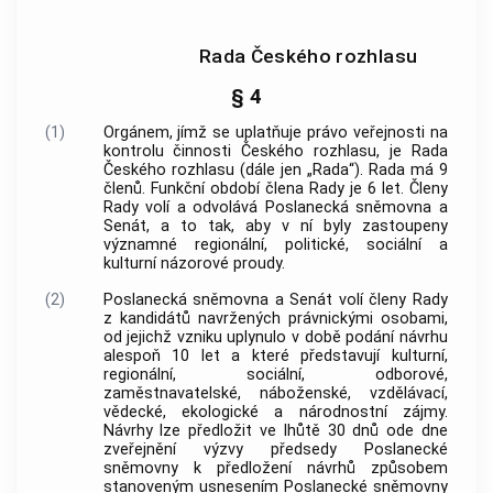
Rada Českého rozhlasu
§ 4
(1)
Orgánem, jímž se uplatňuje právo veřejnosti na
kontrolu činnosti Českého rozhlasu, je Rada
Českého rozhlasu (dále jen „Rada“). Rada má 9
členů. Funkční období člena Rady je 6 let. Členy
Rady volí a odvolává Poslanecká sněmovna a
Senát, a to tak, aby v ní byly zastoupeny
významné regionální, politické, sociální a
kulturní názorové proudy.
(2)
Poslanecká sněmovna a Senát volí členy Rady
z kandidátů navržených právnickými osobami,
od jejichž vzniku uplynulo v době podání návrhu
alespoň 10 let a které představují kulturní,
regionální, sociální, odborové,
zaměstnavatelské, náboženské, vzdělávací,
vědecké, ekologické a národnostní zájmy.
Návrhy lze předložit ve lhůtě 30 dnů ode dne
zveřejnění výzvy předsedy Poslanecké
sněmovny k předložení návrhů způsobem
stanoveným usnesením Poslanecké sněmovny