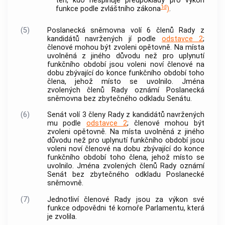
ten, kdo nesplňuje předpoklady pro výkon
1d
funkce podle zvláštního zákona
)
.
(5)
Poslanecká sněmovna volí 6 členů Rady z
kandidátů navržených jí podle
odstavce 2
;
členové mohou být zvoleni opětovně. Na místa
uvolněná z jiného důvodu než pro uplynutí
funkčního období jsou voleni noví členové na
dobu zbývající do konce funkčního období toho
člena, jehož místo se uvolnilo. Jména
zvolených členů Rady oznámí Poslanecká
sněmovna bez zbytečného odkladu Senátu.
(6)
Senát volí 3 členy Rady z kandidátů navržených
mu podle
odstavce 2
; členové mohou být
zvoleni opětovně. Na místa uvolněná z jiného
důvodu než pro uplynutí funkčního období jsou
voleni noví členové na dobu zbývající do konce
funkčního období toho člena, jehož místo se
uvolnilo. Jména zvolených členů Rady oznámí
Senát bez zbytečného odkladu Poslanecké
sněmovně.
(7)
Jednotliví členové Rady jsou za výkon své
funkce odpovědni té komoře Parlamentu, která
je zvolila.