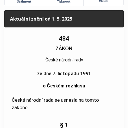
Obsah
Stáhnout
Tisknout
Aktuální znění
od 1. 5. 2025
484
ZÁKON
České národní rady
ze dne 7. listopadu 1991
o Českém rozhlasu
Česká národní rada se usnesla na tomto
zákoně:
§ 1