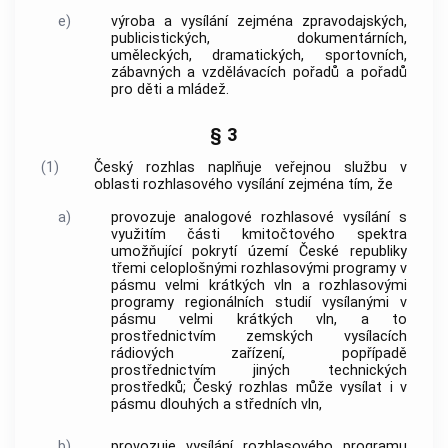
e)
výroba a vysílání zejména zpravodajských,
publicistických, dokumentárních,
uměleckých, dramatických, sportovních,
zábavných a vzdělávacích pořadů a pořadů
pro děti a mládež.
§ 3
(1)
Český rozhlas naplňuje veřejnou službu v
oblasti rozhlasového vysílání zejména tím, že
a)
provozuje analogové rozhlasové vysílání s
využitím části kmitočtového spektra
umožňující pokrytí území České republiky
třemi
celoplošnými rozhlasovými programy
v
pásmu velmi krátkých vln a rozhlasovými
programy regionálních studií vysílanými v
pásmu velmi krátkých vln, a to
prostřednictvím zemských vysílacích
rádiových zařízení, popřípadě
prostřednictvím jiných technických
prostředků; Český rozhlas může vysílat i v
pásmu dlouhých a středních vln,
b)
provozuje vysílání rozhlasového programu