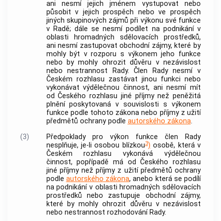
ani nesmí jejich jménem vystupovat nebo
působit v jejich prospěch nebo ve prospěch
jiných skupinových zájmů při výkonu své funkce
v Radě; dále se nesmí podílet na podnikání v
oblasti hromadných sdělovacích prostředků,
ani nesmí zastupovat obchodní zájmy, které by
mohly být v rozporu s výkonem jeho funkce
nebo by mohly ohrozit důvěru v nezávislost
nebo nestrannost Rady. Člen Rady nesmí v
Českém rozhlasu zastávat jinou funkci nebo
vykonávat výdělečnou činnost, ani nesmí mít
od Českého rozhlasu jiné příjmy než peněžitá
plnění poskytovaná v souvislosti s výkonem
funkce podle tohoto zákona nebo příjmy z užití
předmětů ochrany podle
autorského zákona
.
(3)
Předpoklady pro výkon funkce člen Rady
3
nesplňuje, je-li osobou blízkou
)
osobě, která v
Českém rozhlasu vykonává výdělečnou
činnost, popřípadě má od Českého rozhlasu
jiné příjmy než příjmy z užití předmětů ochrany
podle
autorského zákona
, anebo která se podílí
na podnikání v oblasti hromadných sdělovacích
prostředků nebo zastupuje obchodní zájmy,
které by mohly ohrozit důvěru v nezávislost
nebo nestrannost rozhodování Rady.