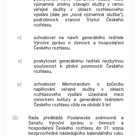
významné změny stávající služby v rámci
veřejné služby v oblasti rozhlasového
vysílání (dále jen „
nová významná služba
“);
podrobnosti stanoví Statut Českého
rozhlasu,
n)
schvalovat na návrh generálního ředitele
Výroční zprávu o činnosti a hospodaření
Českého rozhlasu,
o)
poskytovat generálnímu řediteli nezbytnou
součinnost k plnění povinností Českého
rozhlasu,
p)
schvalovat Memorandum o způsobu
naplňování veřejné služby v oblasti
rozhlasového vysílání uzavírané mezi
ministrem kultury a generálním ředitelem
Českého rozhlasu vždy na období 5 let.
(2)
Rada předkládá Poslanecké sněmovně a
Senátu Výroční zprávu o činnosti a
hospodaření Českého rozhlasu do 31. srpna
bezprostředně následujícího kalendářního roku.