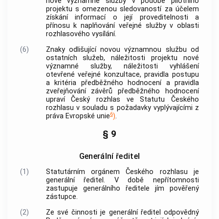
nové významné služby
v podobě pilotního
projektu s omezenou sledovaností za účelem
získání informací o její proveditelnosti a
přínosu k naplňování veřejné služby v oblasti
rozhlasového vysílání.
(6)
Znaky odlišující
novou významnou službu
od
ostatních služeb, náležitosti projektu
nové
významné služby
, náležitosti vyhlášení
otevřené veřejné konzultace, pravidla postupu
a kritéria předběžného hodnocení a pravidla
zveřejňování závěrů předběžného hodnocení
upraví Český rozhlas ve Statutu Českého
rozhlasu v souladu s požadavky vyplývajícími z
6
práva Evropské unie
)
.
§ 9
Generální ředitel
(1)
Statutárním orgánem Českého rozhlasu je
generální ředitel. V době nepřítomnosti
zastupuje generálního ředitele jím pověřený
zástupce.
(2)
Ze své činnosti je generální ředitel odpovědný