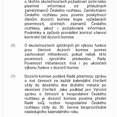
o těchto skutečnostech požadovat ústní nebo
písemné informace od příslušných
zaměstnanců Českého rozhlasu. Zaměstnanci
Českého rozhlasu jsou povinni poskytnout
členům dozorčí komise kopie vyžádaných
písemností, účetních záznamů Českého
rozhlasu, jakož i požadované informace.
Podmínky a způsob provádění kontrol stanoví
kontrolní řád dozorčí komise.
(8)
O skutečnostech zjištěných při výkonu funkce
jsou členové dozorčí komise povinni
zachovávat mlčenlivost, pokud nebyli této
povinnosti zproštěni předsedou Rady.
Povinnost mlčenlivosti trvá i po ukončení
výkonu funkce v dozorčí komisi.
(9)
Dozorčí komise podává Radě písemnou zprávu
o své činnosti za každé kalendářní čtvrtletí
vždy do desátého dne druhého měsíce po
skončení čtvrtletí. Jako podklad pro Výroční
zprávu o činnosti a hospodaření Českého
rozhlasu je dozorčí komise povinna předat
Radě svůj rozbor hospodaření Českého
rozhlasu vždy do 30. června bezprostředně
následujícího kalendářního roku.