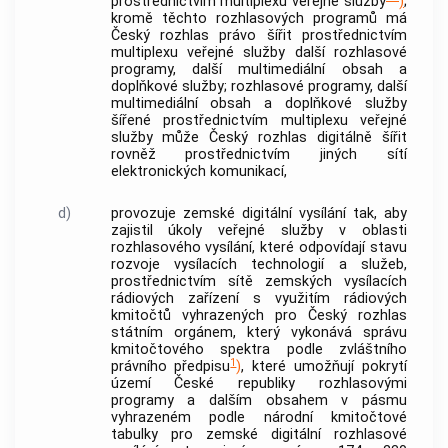
prostřednictvím multiplexu veřejné služby
)
;
kromě těchto rozhlasových programů má
Český rozhlas právo šířit prostřednictvím
multiplexu veřejné služby další rozhlasové
programy, další multimediální obsah a
doplňkové služby; rozhlasové programy, další
multimediální obsah a doplňkové služby
šířené prostřednictvím multiplexu veřejné
služby může Český rozhlas digitálně šířit
rovněž prostřednictvím jiných sítí
elektronických komunikací,
d)
provozuje zemské digitální vysílání tak, aby
zajistil úkoly veřejné služby v oblasti
rozhlasového vysílání, které odpovídají stavu
rozvoje vysílacích technologií a služeb,
prostřednictvím sítě zemských vysílacích
rádiových zařízení s využitím rádiových
kmitočtů vyhrazených pro Český rozhlas
státním orgánem, který vykonává správu
kmitočtového spektra podle zvláštního
1
právního předpisu
)
, které umožňují pokrytí
území České republiky rozhlasovými
programy a dalším obsahem v pásmu
vyhrazeném podle národní kmitočtové
tabulky pro zemské digitální rozhlasové