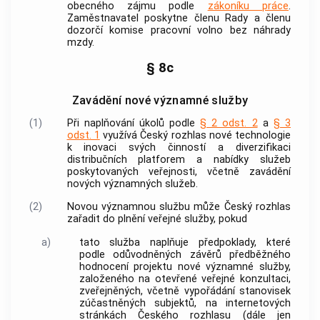
obecného zájmu podle
zákoníku práce
.
Zaměstnavatel poskytne členu Rady a členu
dozorčí komise pracovní volno bez náhrady
mzdy.
§ 8c
Zavádění nové významné služby
(1)
Při naplňování úkolů podle
§ 2 odst. 2
a
§ 3
odst. 1
využívá Český rozhlas nové technologie
k inovaci svých činností a diverzifikaci
distribučních platforem a nabídky služeb
poskytovaných veřejnosti, včetně zavádění
nových významných služeb
.
(2)
Novou významnou službu
může Český rozhlas
zařadit do plnění veřejné služby, pokud
a)
tato služba naplňuje předpoklady, které
podle odůvodněných závěrů předběžného
hodnocení projektu
nové významné služby
,
založeného na otevřené veřejné konzultaci,
zveřejněných, včetně vypořádání stanovisek
zúčastněných subjektů, na internetových
stránkách Českého rozhlasu (dále jen