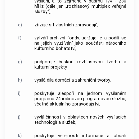
vysílání, a to zejména v pásmu 174 - 230
MHz (dále jen „rozhlasový multiplex veřejné
služby“),
e)
zřizuje síť vlastních zpravodajů,
f)
vytváří archivní fondy, udržuje je a podílí se
na jejich využívání jako součásti národního
kulturního bohatství,
g)
podporuje českou rozhlasovou tvorbu a
kulturní projekty,
h)
vysílá díla domácí a zahraniční tvorby,
i)
poskytuje alespoň na jednom vysílaném
programu 24hodinovou programovou službu,
včetně aktuálního zpravodajství,
j)
vyvíjí činnost v oblastech nových vysílacích
technologií a služeb,
k)
poskytuje veřejnosti informace a obsah