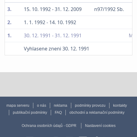
3.
15. 10. 1992 - 31. 12. 2009
n97/1992 Sb.
2.
1. 1. 1992 - 14. 10. 1992
1.
30. 12. 1991 - 31. 12. 1991
Min
Vyhlasene zneni 30. 12. 1991
mapa serveru
o nás
reklama
podmínky provozu
kontakty
publikační podmínky
FAQ
obchodní a reklamační podmínky
Ochrana osobních údajů - GDPR
Nastavení cookies