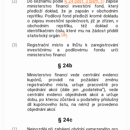
(2)
Do seznamu podle
§ 24 odst. 3 písm. c)
zapíše
ministerstvo financí investiční fond, který
předloží doklad, že je zapsán v obchodním
rejstříku. Podílový fond předloží kromě dokladu
o zápisu investiční společnosti, jíž je zřízen, v
obchodním rejstříku, též doklad o
identifikačním číslu, které mu na žádost přidělí
10b
statistický orgán.
)
(3)
Registrační místo a lhůtu k zaregistrování
investičnímu a podílovému fondu určí
ministerstvo financí.
§ 24b
Ministerstvo financí vede centrální evidenci
kupónů, provádí na požádání změnu
registračního místa, určuje pracoviště pro
objednání akcií (dále jen „podatelna“), vede
centrální evidenci objednávek akcií a určuje
dobu, po kterou zůstává u podatelny příslušný
díl kupónového listu, na němž je provedeno
objednání akcií.
§ 24c
(1)
Nejpozději při zahájení období vymezeného pro