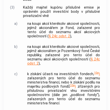
(3)
Každý majitel kupónu příslušné emise je
oprávněn použít investiční body v příslušné
privatizační vlně
a)
na koupi akcií kterékoliv
akciové společnosti
,
jejímž akcionářem je Fond, zařazené pro
tento účel do seznamu akcií
akciových
společností
(
§ 24c odst. 2
),
b)
na koupi akcií kterékoliv
akciové společnosti
,
jejímž akcionářem je Pozemkový fond České
republiky, zařazené pro tento účel do
seznamu akcií
akciových společností
(
§ 24c
odst. 2
),
10a
c)
k získání účasti na investičních fondech,
)
zařazených pro tento účel do seznamu
ministerstva financí, nebo k získání podílu na
10a
majetku podílových fondů
)
zřízených pro
příslušnou privatizační vlnu investičními
společnostmi (dále jen „podílové fondy“),
zařazených pro tento účel do seznamu
ministerstva financí.