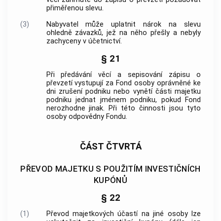
přiměřenou slevu.
(3)
Nabyvatel může uplatnit nárok na slevu
ohledně závazků, jež na něho přešly a nebyly
zachyceny v účetnictví.
§ 21
Při předávání věcí a sepisování zápisu o
převzetí vystupují za Fond osoby oprávněné ke
dni zrušení podniku nebo vynětí části majetku
podniku jednat jménem podniku, pokud Fond
nerozhodne jinak. Při této činnosti jsou tyto
osoby odpovědny Fondu.
ČÁST ČTVRTÁ
PŘEVOD MAJETKU S POUŽITÍM INVESTIČNÍCH
KUPÓNŮ
§ 22
(1)
Převod majetkových účastí na jiné osoby lze