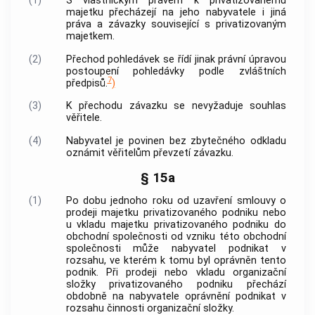
(1)
S vlastnickým právem k privatizovanému
majetku přecházejí na jeho nabyvatele i jiná
práva a závazky související s privatizovaným
majetkem.
(2)
Přechod pohledávek se řídí jinak právní úpravou
postoupení pohledávky podle zvláštních
7
předpisů.
)
(3)
K přechodu závazku se nevyžaduje souhlas
věřitele.
(4)
Nabyvatel je povinen bez zbytečného odkladu
oznámit věřitelům převzetí závazku.
§ 15a
(1)
Po dobu jednoho roku od uzavření smlouvy o
prodeji majetku privatizovaného podniku nebo
u vkladu majetku privatizovaného podniku do
obchodní společnosti od vzniku této obchodní
společnosti může nabyvatel podnikat v
rozsahu, ve kterém k tomu byl oprávněn tento
podnik. Při prodeji nebo vkladu organizační
složky privatizovaného podniku přechází
obdobně na nabyvatele oprávnění podnikat v
rozsahu činnosti organizační složky.