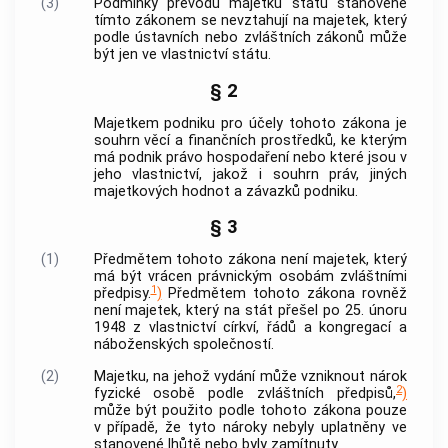
(3)
Podmínky převodu majetku státu stanovené
tímto zákonem se nevztahují na majetek, který
podle ústavních nebo zvláštních zákonů může
být jen ve vlastnictví státu.
§ 2
Majetkem podniku pro účely tohoto zákona je
souhrn věcí a finančních prostředků, ke kterým
má podnik právo hospodaření nebo které jsou v
jeho vlastnictví, jakož i souhrn práv, jiných
majetkových hodnot a závazků podniku.
§ 3
(1)
Předmětem tohoto zákona není majetek, který
má být vrácen právnickým osobám zvláštními
1
předpisy.
)
Předmětem tohoto zákona rovněž
není majetek, který na stát přešel po 25. únoru
1948 z vlastnictví církví, řádů a kongregací a
náboženských společností.
(2)
Majetku, na jehož vydání může vzniknout nárok
2
fyzické osobě podle zvláštních předpisů,
)
může být použito podle tohoto zákona pouze
v případě, že tyto nároky nebyly uplatněny ve
stanovené lhůtě nebo byly zamítnuty.