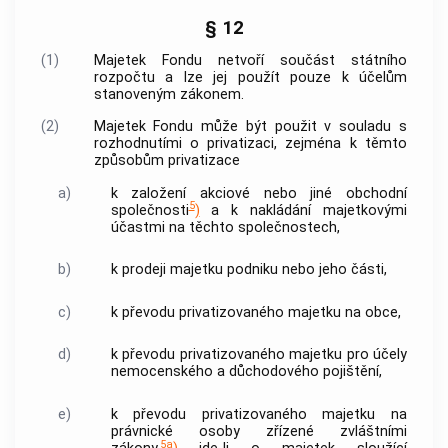
§ 12
(1)
Majetek Fondu netvoří součást státního
rozpočtu a lze jej použít pouze k účelům
stanoveným zákonem.
(2)
Majetek Fondu může být použit v souladu s
rozhodnutími o privatizaci, zejména k těmto
způsobům privatizace
a)
k založení akciové nebo jiné obchodní
5
společnosti
)
a k nakládání majetkovými
účastmi na těchto společnostech,
b)
k prodeji majetku podniku nebo jeho části,
c)
k převodu privatizovaného majetku na
obce
,
d)
k převodu privatizovaného majetku pro účely
nemocenského a důchodového pojištění,
e)
k převodu privatizovaného majetku na
právnické osoby zřízené zvláštními
5a