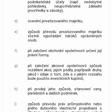
podnikatelské účely (např. nedobytné
pohledávky, neupotřebitelné základní
prostředky a zásoby),
d)
ocenění privatizovaného majetku,
e)
způsob převodu privatizovaného majetku
včetně vypořádání nároků oprávněných
osob,
f)
při založení obchodní společnosti určení její
právní formy,
g)
při založení
akciové společnosti
způsob
rozdělení akcií, jejich podíly, popřípadě druhy,
jakož i údaje o tom, zda a v jakém rozsahu
bude použito investičních kupónů,
h)
při prodeji jeho způsob, stanovení ceny,
platebních a dalších podmínek,
i)
způsob převodu práv průmyslového nebo
jiného duševního vlastnictví projednaný s