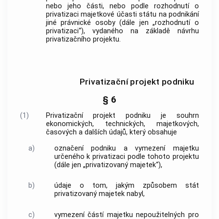
nebo jeho části, nebo podle rozhodnutí o
privatizaci majetkové účasti státu na podnikání
jiné právnické osoby (dále jen „rozhodnutí o
privatizaci“), vydaného na základě návrhu
privatizačního projektu.
Privatizační projekt podniku
§ 6
(1)
Privatizační projekt podniku je souhrn
ekonomických, technických, majetkových,
časových a dalších údajů, který obsahuje
a)
označení podniku a vymezení majetku
určeného k privatizaci podle tohoto projektu
(dále jen „privatizovaný majetek“),
b)
údaje o tom, jakým způsobem stát
privatizovaný majetek nabyl,
c)
vymezení částí majetku nepoužitelných pro