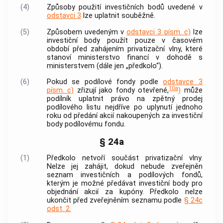
(4)
Způsoby použití investičních bodů uvedené v
odstavci 3
lze uplatnit souběžně.
(5)
Způsobem uvedeným v
odstavci 3 písm. c)
lze
investiční body použít pouze v časovém
období před zahájením privatizační vlny, které
stanoví ministerstvo financí v dohodě s
ministerstvem (dále jen „předkolo“).
(6)
Pokud se podílové fondy podle
odstavce 3
10a
písm. c)
zřizují jako fondy otevřené,
)
může
podílník uplatnit právo na zpětný prodej
podílového listu nejdříve po uplynutí jednoho
roku od předání akcií nakoupených za investiční
body podílovému fondu.
§ 24a
(1)
Předkolo netvoří součást privatizační vlny.
Nelze jej zahájit, dokud nebude zveřejněn
seznam investičních a podílových fondů,
kterým je možné předávat investiční body pro
objednání akcií za kupóny. Předkolo nelze
ukončit před zveřejněním seznamu podle
§ 24c
odst. 2.