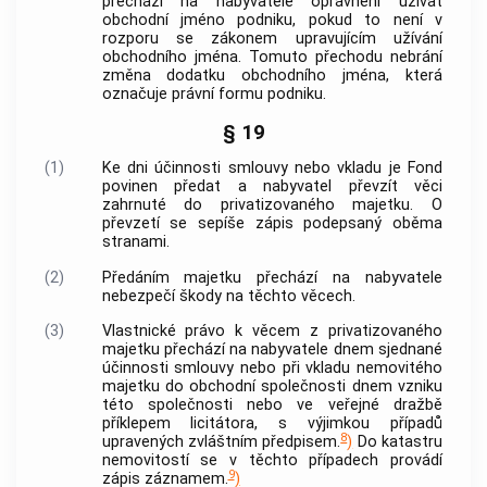
přechází na nabyvatele oprávnění užívat
obchodní jméno podniku, pokud to není v
rozporu se zákonem upravujícím užívání
obchodního jména. Tomuto přechodu nebrání
změna dodatku obchodního jména, která
označuje právní formu podniku.
§ 19
(1)
Ke dni účinnosti smlouvy nebo vkladu je Fond
povinen předat a nabyvatel převzít věci
zahrnuté do privatizovaného majetku. O
převzetí se sepíše zápis podepsaný oběma
stranami.
(2)
Předáním majetku přechází na nabyvatele
nebezpečí škody na těchto věcech.
(3)
Vlastnické právo k věcem z privatizovaného
majetku přechází na nabyvatele dnem sjednané
účinnosti smlouvy nebo při vkladu nemovitého
majetku do obchodní společnosti dnem vzniku
této společnosti nebo ve veřejné dražbě
příklepem licitátora, s výjimkou případů
8
upravených zvláštním předpisem.
)
Do katastru
nemovitostí
se v těchto případech provádí
9
zápis záznamem.
)