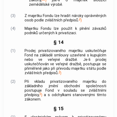
zákony,
)
jde-li o majetek sloužící
zemědělské výrobě.
(3)
Z majetku Fondu lze hradit nároky oprávněných
2
osob podle zvláštních předpisů.
)
(4)
Majetku Fondu lze použít k plnění závazků
podniků určených k privatizaci.
§ 14
(1)
Prodej privatizovaného majetku uskutečňuje
Fond na základě smlouvy uzavřené s kupujícím
nebo ve veřejné dražbě. Je-li prodej
uskutečňován ve veřejné dražbě, postupuje se
přiměřeně jako při převodu majetku státu podle
3
zvláštních předpisů.
)
(2)
Při vkladu privatizovaného majetku do
základního jmění obchodní společnosti
postupuje Fond v souladu se zvláštními
5
předpisy,
)
a s odchylkami stanovenými tímto
zákonem.
§ 15