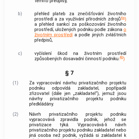
těmito předpisy,
b)
přehled plateb za znečišťování životního
4a
prostředí a za využívání přírodních zdrojů
)
a přehled sankcí za poškozování životního
prostředí, uložených podniku podle zákona
o
životním prostředí
a podle jiných zvláštních
předpisů,
c)
vyčíslení škod na životním prostředí
4b
způsobených dosavadní činností podniku.
)
§ 7
(1)
Za vypracování návrhu privatizačního projektu
podniku odpovídá zakladatel, popřípadě
zřizovatel (dále jen „zakladatel“), jemuž jsou
návrhy privatizačního projektu podniku
předkládány.
(2)
Návrh privatizačního projektu podniku
vypracovává zpravidla podnik, jehož se
privatizace týká. Vypracovává-li návrh
privatizačního projektu podniku zakladatel nebo
jiná osoba než podnik, vyžádá si zakladatel k