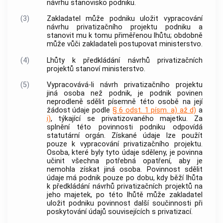
návrhu stanovisko podniku.
(3)
Zakladatel může podniku uložit vypracování
návrhu privatizačního projektu podniku a
stanovit mu k tomu přiměřenou lhůtu; obdobně
může vůči zakladateli postupovat ministerstvo.
(4)
Lhůty k předkládání návrhů privatizačních
projektů stanoví ministerstvo.
(5)
Vypracovává-li návrh privatizačního projektu
jiná osoba než podnik, je podnik povinen
neprodleně sdělit písemně této osobě na její
žádost údaje podle
§ 6 odst. 1 písm. a) až d)
a
i)
, týkající se privatizovaného majetku. Za
splnění této povinnosti podniku odpovídá
statutární orgán. Získané údaje lze použít
pouze k vypracování privatizačního projektu.
Osoba, které byly tyto údaje sděleny, je povinna
učinit všechna potřebná opatření, aby je
nemohla získat jiná osoba. Povinnost sdělit
údaje má podnik pouze po dobu, kdy běží lhůta
k předkládání návrhů privatizačních projektů na
jeho majetek, po této lhůtě může zakladatel
uložit podniku povinnost další součinnosti při
poskytování údajů souvisejících s privatizací.