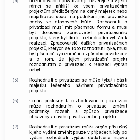
(4)
Rozhodování o privatizaci je neveřejné a v jeho
rámci se přihlíží ke všem privatizačním
projektům předloženým na daný majetek nebo
majetkovou účast na podnikání jiné právnické
osoby ve stanovené lhůtě. Rozhodnutí o
privatizaci musí mít písemnou formu a musí
být doručeno zpracovateli privatizačního
projektu, který byl tímto rozhodnutím vybrán k
realizaci. Zpracovatelé dalších privatizačních
projektů, kterých se toto rozhodnutí týká, musí
být písemně vyrozuměni o způsobu privatizace
a o tom, že jejich privatizační projekt
rozhodnutím o privatizaci k realizaci vybrán
nebyl.
(5)
Rozhodnutí o privatizaci se může týkat i části
majetku řešeného návrhem privatizačního
projektu.
(6)
Orgán příslušný k rozhodování o privatizaci
může rozhodnutím o privatizaci změnit
podmínky, rozsah a způsob privatizace
obsažený v návrhu privatizačního projektu.
(7)
Rozhodnutí o privatizaci může orgán příslušný
k jeho vydání změnit pouze v případech, kdy po
vydání rozhodnutí vyjdou dodatečně najevo