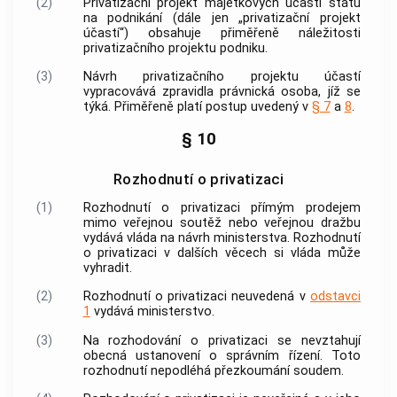
(2)
Privatizační projekt majetkových účastí státu
na podnikání (dále jen „privatizační projekt
účastí“) obsahuje přiměřeně náležitosti
privatizačního projektu podniku.
(3)
Návrh privatizačního projektu účastí
vypracovává zpravidla právnická osoba, jíž se
týká. Přiměřeně platí postup uvedený v
§ 7
a
8
.
§ 10
Rozhodnutí o privatizaci
(1)
Rozhodnutí o privatizaci přímým prodejem
mimo veřejnou soutěž nebo veřejnou dražbu
vydává vláda na návrh ministerstva. Rozhodnutí
o privatizaci v dalších věcech si vláda může
vyhradit.
(2)
Rozhodnutí o privatizaci neuvedená v
odstavci
1
vydává ministerstvo.
(3)
Na rozhodování o privatizaci se nevztahují
obecná ustanovení o správním řízení. Toto
rozhodnutí nepodléhá přezkoumání soudem.