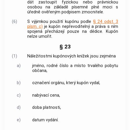
dát zastoupit fyzickou nebo právnickou
osobou na základě písemné plné moci s
úředně ověřeným podpisem zmocnitele.
(6)
S výjimkou použití kupónu podle
§ 24 odst. 3
písm. c)
je kupón nepřevoditelný a práva s ním
spojená přecházejí pouze na dědice. Kupón
nelze umořit.
§ 23
(1)
Náležitostmi kupónových knížek jsou zejména
a)
jméno, rodné číslo a místo trvalého pobytu
občana,
b)
označení orgánu, který kupón vydal,
c)
nabývací cena,
d)
doba platnosti,
e)
datum vydání.