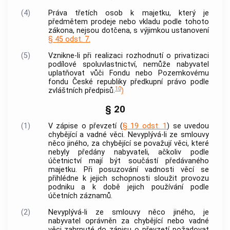
(4)
Práva třetích osob k majetku, který je
předmětem prodeje nebo vkladu podle tohoto
zákona, nejsou dotčena, s výjimkou ustanovení
§ 45 odst. 7.
(5)
Vznikne-li při realizaci rozhodnutí o privatizaci
podílové spoluvlastnictví, nemůže nabyvatel
uplatňovat vůči Fondu nebo Pozemkovému
fondu České republiky předkupní právo podle
10
zvláštních předpisů.
)
§ 20
(1)
V zápise o převzetí (
§ 19 odst. 1
) se uvedou
chybějící a vadné věci. Nevyplývá-li ze smlouvy
něco jiného, za chybějící se považují věci, které
nebyly předány nabyvateli, ačkoliv podle
účetnictví mají být součástí předávaného
majetku. Při posuzování vadnosti věcí se
přihlédne k jejich schopnosti sloužit provozu
podniku a k době jejich používání podle
účetních záznamů.
(2)
Nevyplývá-li ze smlouvy něco jiného, je
nabyvatel oprávněn za chybějící nebo vadné
věci zahrnuté do zápisu o převzetí požadovat