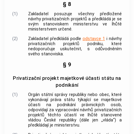
§ 8
(1)
Zakladatel posuzuje všechny předložené
návrhy privatizačních projektů a předkládá je se
svým stanoviskem ministerstvu ve lhůtě
ministerstvem určené.
(2)
Zakladatel předkládá podle
odstavce 1
i návrhy
privatizačních projektů podniku, které
nedoporučuje uskutečnit, s odůvodněním
svého stanoviska.
§ 9
Privatizační projekt majetkové účasti státu na
podnikání
(1)
Orgán státní správy republiky nebo obec, které
vykonávají práva státu týkající se majetkové
účasti na podnikání právnických osob,
odpovídají za vypracování návrhů privatizačních
projektů těchto účastí ve lhůtě stanovené
vládou České republiky (dále jen „vláda“) a
předkládají je ministerstvu.