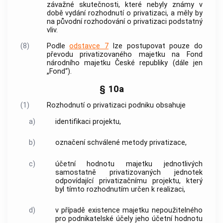
závažné skutečnosti, které nebyly známy v
době vydání rozhodnutí o privatizaci, a měly by
na původní rozhodování o privatizaci podstatný
vliv.
(8)
Podle
odstavce 7
lze postupovat pouze do
převodu privatizovaného majetku na Fond
národního majetku České republiky (dále jen
„Fond“).
§ 10a
(1)
Rozhodnutí o privatizaci podniku obsahuje
a)
identifikaci projektu,
b)
označení schválené metody privatizace,
c)
účetní hodnotu majetku jednotlivých
samostatně privatizovaných jednotek
odpovídající privatizačnímu projektu, který
byl tímto rozhodnutím určen k realizaci,
d)
v případě existence majetku nepoužitelného
pro podnikatelské účely jeho účetní hodnotu