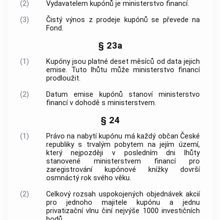
(2)
Vydavatelem kupónů je ministerstvo financí.
(3)
Čistý výnos z prodeje kupónů se převede na
Fond.
§ 23a
(1)
Kupóny jsou platné deset měsíců od data jejich
emise. Tuto lhůtu může ministerstvo financí
prodloužit.
(2)
Datum emise kupónů stanoví ministerstvo
financí v dohodě s ministerstvem.
§ 24
(1)
Právo na nabytí kupónu má každý občan České
republiky s trvalým pobytem na jejím území,
který nejpozději v posledním dni lhůty
stanovené ministerstvem financí pro
zaregistrování kupónové knížky dovrší
osmnáctý rok svého věku.
(2)
Celkový rozsah uspokojených objednávek akcií
pro jednoho majitele kupónu a jednu
privatizační vlnu činí nejvýše 1000 investičních
bodů.