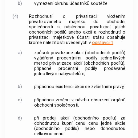
b)
vymezení okruhu účastníků soutěže.
(4)
Rozhodnutí o privatizaci vložením
privatizovaného majetku do obchodní
společnosti s následnou privatizací jejích
obchodních podílů anebo akcií a rozhodnutí o
privatizaci majetkové účasti státu obsahuje
kromě náležitostí uvedených v
odstavci 1
a)
způsob privatizace akcií (obchodních podílů)
vyjádřený procentními podíly jednotlivých
metod privatizace akcií (obchodních podílů),
případně procentní podíly prodávané
jednotlivým nabyvatelům,
b)
případnou existenci akcií se zvláštními právy,
c)
případnou změnu v návrhu obsazení orgánů
obchodní společnosti,
d)
při prodeji akcií (obchodního podílu) za
dohodnutou kupní cenu cenu jedné akcie
(obchodního podílu) nebo dohodnutou
celkovou cenu.