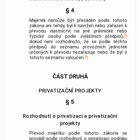
§ 4
Majetek nemůže být převáděn podle tohoto
zákona ani tehdy, byl-li navržen nebo zařazen k
převodu vlastnictví na jiné právnické nebo
3
fyzické osoby podle zvláštních předpisů,
)
dokud není rozhodnuto, že se podle těchto
předpisů do seznamu provozních jednotek
určených k převodu nezařazuje nebo že byl z
4
tohoto seznamu vyloučen.
)
ČÁST DRUHÁ
PRIVATIZAČNÍ PROJEKTY
§ 5
Rozhodnutí o privatizaci a privatizační
projekty
Převod majetku podle tohoto zákona se
provádí podle rozhodnutí o privatizaci podniku