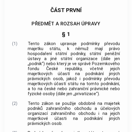
ČÁST PRVNÍ
PŘEDMĚT A ROZSAH ÚPRAVY
§ 1
(1)
Tento zákon upravuje podmínky převodu
majetku státu, k němuž mají právo
hospodaření státní podniky, státní peněžní
ústavy a jiné státní organizace (dále jen
„podnik“) nebo který je ve správě Pozemkového
fondu České republiky, včetně jejich
majetkových účastí na podnikání jiných
právnických osob, jakož i podmínky převodu
majetkových účastí státu na tomto podnikání,
a to na české nebo zahraniční právnické nebo
fyzické osoby (dále jen „privatizace“).
(2)
Tento zákon se použije obdobně na majetek
podniků zahraničního obchodu a účelových
organizací zahraničního obchodu i na jejich
majetkové účasti na podnikání jiných
právnických osob.