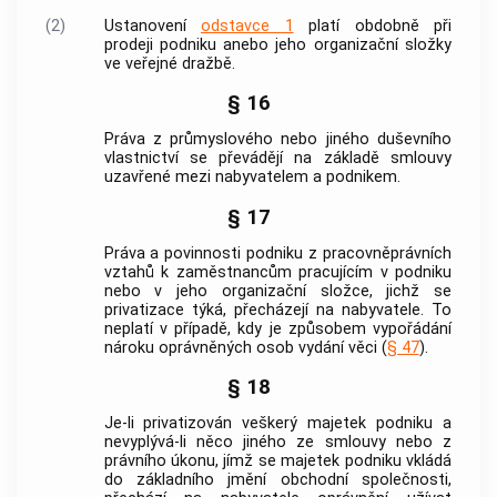
(2)
Ustanovení
odstavce 1
platí obdobně při
prodeji podniku anebo jeho organizační složky
ve veřejné dražbě.
§ 16
Práva z průmyslového nebo jiného duševního
vlastnictví se převádějí na základě smlouvy
uzavřené mezi nabyvatelem a podnikem.
§ 17
Práva a povinnosti podniku z pracovněprávních
vztahů k zaměstnancům pracujícím v podniku
nebo v jeho organizační složce, jichž se
privatizace týká, přecházejí na nabyvatele. To
neplatí v případě, kdy je způsobem vypořádání
nároku oprávněných osob vydání věci (
§ 47
).
§ 18
Je-li privatizován veškerý majetek podniku a
nevyplývá-li něco jiného ze smlouvy nebo z
právního úkonu, jímž se majetek podniku vkládá
do základního jmění obchodní společnosti,