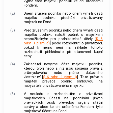
vyjme část majetku podniku ke dni určenému
Fondem.
(2)
Dnem zrušení podniku nebo dnem vynětí části
majetku podniku přechází privatizovaný
majetek na Fond.
(3)
Před zrušením podniku nebo dnem vynětí části
majetku podniku naloží podnik s majetkem
nepoužitelným pro podnikatelské účely [
§ 6
odst. 1 písm. c)
] podle rozhodnutí o privatizaci,
pokud k němu není na základě tohoto
rozhodnutí přihlédnuto při stanovení kupní
ceny.
(4)
Zakladatel nevyjme část majetku podniku,
kterou tvoří nebo s níž jsou spojena práva z
průmyslového nebo jiného duševního
vlastnictví [
§ 6 odst. 1 písm. i)
]. Tato práva a
majetek převede podnik smlouvou na
nabyvatele privatizovaného majetku.
(5)
V souladu s rozhodnutím o privatizaci
majetkových účastí na podnikání jiných
právnických osob převedou orgány státní
správy a obce ke dni určenému Fondem tyto
majetkové účasti na Fond.