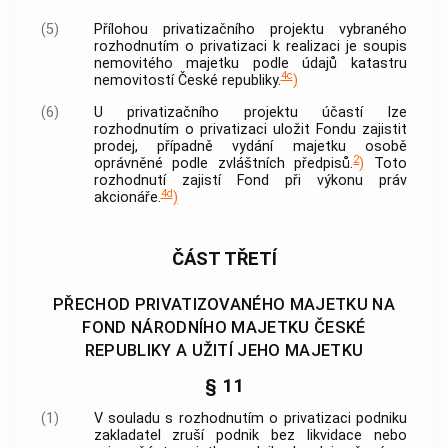
(5)
Přílohou privatizačního projektu vybraného
rozhodnutím o privatizaci k realizaci je soupis
nemovitého majetku podle údajů katastru
4c
nemovitostí
České republiky.
)
(6)
U privatizačního projektu účastí lze
rozhodnutím o privatizaci uložit Fondu zajistit
prodej, případně vydání majetku osobě
2
oprávněné podle zvláštních předpisů.
)
Toto
rozhodnutí zajistí Fond při výkonu práv
4d
akcionáře.
)
ČÁST TŘETÍ
PŘECHOD PRIVATIZOVANÉHO MAJETKU NA
FOND NÁRODNÍHO MAJETKU ČESKÉ
REPUBLIKY A UŽITÍ JEHO MAJETKU
§ 11
(1)
V souladu s rozhodnutím o privatizaci podniku
zakladatel zruší podnik bez likvidace nebo