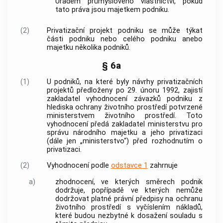
Úřadem průmyslového vlastnictví, pokud
tato práva jsou majetkem podniku.
(2)
Privatizační projekt podniku se může týkat
části podniku nebo celého podniku anebo
majetku několika podniků.
§ 6a
(1)
U podniků, na které byly návrhy privatizačních
projektů předloženy po 29. únoru 1992, zajistí
zakladatel vyhodnocení závazků podniku z
hlediska ochrany životního prostředí potvrzené
ministerstvem životního prostředí. Toto
vyhodnocení předá zakladatel ministerstvu pro
správu národního majetku a jeho privatizaci
(dále jen „ministerstvo“) před rozhodnutím o
privatizaci.
(2)
Vyhodnocení podle
odstavce 1
zahrnuje
a)
zhodnocení, ve kterých směrech podnik
dodržuje, popřípadě ve kterých nemůže
dodržovat platné právní předpisy na ochranu
životního prostředí s vyčíslením nákladů,
které budou nezbytné k dosažení souladu s