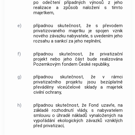
po odečtení případných výnosů z jeho
realizace a způsob naložení s tímto
majetkem,
e)
případnou skutečnost, že s převodem
privatizovaného majetku je spojen vznik
nového závazku nabyvatele, s uvedením jeho
rozsahu a sankcí za jeho neplnění,
f)
případnou skutečnost, že privatizační
projekt nebo jeho část bude realizována
Pozemkovým fondem České republiky,
g)
případnou skutečnost, že v rámci
privatizačního projektu jsou bezúplatně
převáděny víceúčelové sklady a majetek
civilní ochrany,
h)
případnou skutečnost, že Fond uzavře, na
základě rozhodnutí vlády, s nabyvatelem
smlouvu o úhradě nákladů vynaložených na
vypořádání ekologických závazků vzniklých
před privatizací,