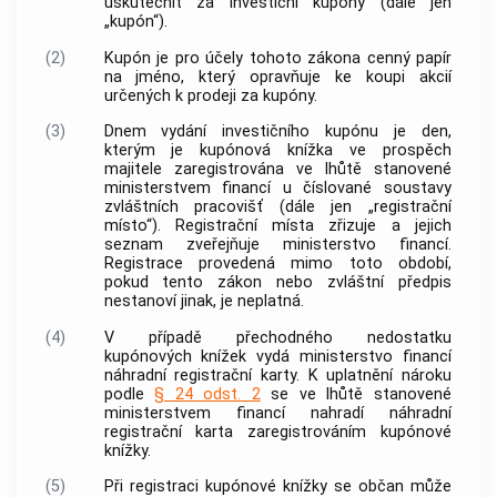
uskutečnit za investiční kupóny (dále jen
„kupón“).
(2)
Kupón je pro účely tohoto zákona
cenný papír
na jméno, který opravňuje ke koupi akcií
určených k prodeji za kupóny.
(3)
Dnem vydání investičního kupónu je den,
kterým je kupónová knížka ve prospěch
majitele zaregistrována ve lhůtě stanovené
ministerstvem financí u číslované soustavy
zvláštních pracovišť (dále jen „registrační
místo“). Registrační místa zřizuje a jejich
seznam zveřejňuje ministerstvo financí.
Registrace provedená mimo toto období,
pokud tento zákon nebo zvláštní předpis
nestanoví jinak, je neplatná.
(4)
V případě přechodného nedostatku
kupónových knížek vydá ministerstvo financí
náhradní registrační karty. K uplatnění nároku
podle
§ 24 odst. 2
se ve lhůtě stanovené
ministerstvem financí nahradí náhradní
registrační karta zaregistrováním kupónové
knížky.
(5)
Při registraci kupónové knížky se občan může