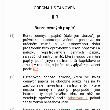
OBECNÁ USTANOVENÍ
§ 1
Burza cenných papírů
(1)
Burza
cenných papírů
(dále jen „burza“) je
právnickou osobou oprávněnou organizovat na
určeném místě a ve stanovenou dobu
prostřednictvím oprávněných osob poptávku a
nabídku registrovaných
cenných papírů
,
investičních instrumentů, které nejsou
cennými
papíry
, popř. jiných instrumentů kapitálového
1
trhu,
)
v rozsahu, v jakém to vyplývá z povolení
podle
§ 2
.
(2)
Ustanovení tohoto zákona, která se týkají
cenných papírů
, se obdobně použijí též na ty
zastupitelné investiční instrumenty, které
nejsou
cennými papíry
, popřípadě jiné
instrumenty kapitálového trhu, na něž se
vztahuje oprávnění podle
odstavce 1
, pokud
tento zákon nestanoví jinak.