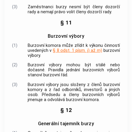
(3)
Zaměstnanci burzy nesmí být členy dozorčí
rady a nemají právo volit členy dozorčí rady.
§ 11
Burzovní výbory
(1)
Burzovní komora
může zřídit k výkonu činností
uvedených v
§ 8 odst. 1 písm. j) až m)
burzovní
výbory.
(2)
Burzovní výbory mohou být stálé nebo
dočasné. Pravidla jednání burzovních výborů
stanoví burzovní řád.
(3)
Burzovní výbory jsou složeny z členů
burzovní
komory
a z řad odborníků, investorů a jiných
osob. Předsedu a členy burzovních výborů
jmenuje a odvolává
burzovní komora
.
§ 12
Generální tajemník burzy