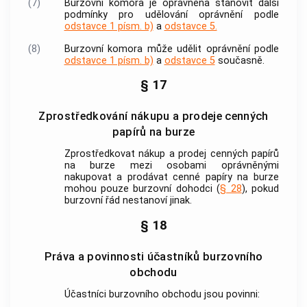
(7)
Burzovní komora
je oprávněna stanovit další
podmínky pro udělování oprávnění podle
odstavce 1 písm. b)
a
odstavce 5.
(8)
Burzovní komora
může udělit oprávnění podle
odstavce 1 písm. b)
a
odstavce 5
současně.
§ 17
Zprostředkování nákupu a prodeje cenných
papírů na burze
Zprostředkovat nákup a prodej
cenných papírů
na burze mezi osobami oprávněnými
nakupovat a prodávat
cenné papíry
na burze
mohou pouze
burzovní dohodci
(
§ 28
), pokud
burzovní řád nestanoví jinak.
§ 18
Práva a povinnosti účastníků burzovního
obchodu
Účastníci
burzovního obchodu
jsou povinni: