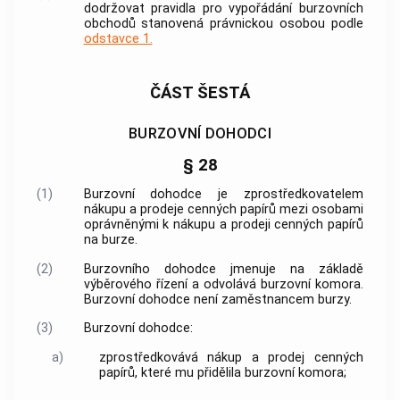
dodržovat pravidla pro vypořádání
burzovních
obchodů
stanovená právnickou osobou podle
odstavce 1.
ČÁST ŠESTÁ
BURZOVNÍ DOHODCI
§ 28
(1)
Burzovní dohodce
je zprostředkovatelem
nákupu a prodeje
cenných papírů
mezi osobami
oprávněnými k nákupu a prodeji
cenných papírů
na burze.
(2)
Burzovního dohodce
jmenuje na základě
výběrového řízení a odvolává
burzovní komora
.
Burzovní dohodce
není zaměstnancem burzy.
(3)
Burzovní dohodce
:
a)
zprostředkovává nákup a prodej
cenných
papírů
, které mu přidělila
burzovní komora
;