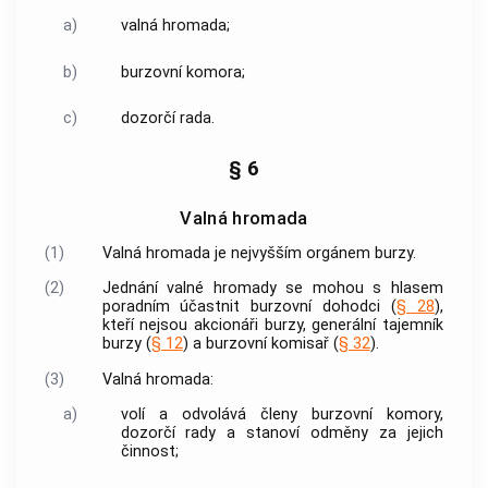
a)
valná hromada;
b)
burzovní komora
;
c)
dozorčí rada.
§ 6
Valná hromada
(1)
Valná hromada je nejvyšším orgánem burzy.
(2)
Jednání valné hromady se mohou s hlasem
poradním účastnit
burzovní dohodci
(
§ 28
),
kteří nejsou akcionáři burzy, generální tajemník
burzy (
§ 12
) a burzovní komisař (
§ 32
).
(3)
Valná hromada:
a)
volí a odvolává členy
burzovní komory
,
dozorčí rady a stanoví odměny za jejich
činnost;