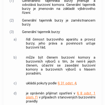
(1)
Generálního tajemníka burzy jmenuje a
odvolává
burzovní komora
. Generální tajemník
burzy je jmenován na základě výběrového
řízení.
(2)
Generální tajemník burzy je zaměstnancem
burzy.
(3)
Generální tajemník burzy:
a)
řídí činnost burzovního aparátu a provoz
burzy; jeho práva a povinnosti určuje
burzovní řád;
b)
může být členem
burzovní komory
a
burzovních výborů s tím, že není-li jejich
členem, účastní se zasedání
burzovní
komory
a burzovních výborů s hlasem
poradním;
c)
ukládá pokuty podle
§ 31 odst. 4
;
d)
je oprávněn přijímat opatření v
§ 8 odst. 1
písm. f)
v případech stanovených burzovními
pravidly.