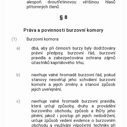
alespoň dvoutřetinovou většinou hlasů
přítomných členů.
§ 8
Práva a povinnosti burzovní komory
(1)
Burzovní komora
:
a)
dbá, aby při činnosti burzy byly dodržovány
právní předpisy, burzovní řád, burzovní
pravidla a zabezpečována ochrana zájmů
účastníků kapitálového trhu;
b)
navrhuje valné hromadě burzovní řád, pokud
stanovy nesvěřují jeho schválení
burzovní
komoře
a jejich změny a stanoví způsob
jejich uveřejnění;
c)
navrhuje valné hromadě burzovní pravidla,
která určují způsoby, druhy a provádění
burzovního obchodu
, způsob a lhůty jeho
plnění, jakož i postup při jejich nedodržení,
určuje způsob vedení evidence o
burzovním
obchodu
a využívání výpočetní techniky při