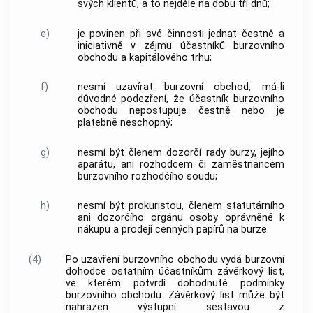
svých klientů, a to nejdéle na dobu tří dnů;
e)
je povinen při své činnosti jednat čestně a
iniciativně v zájmu účastníků
burzovního
obchodu
a kapitálového trhu;
f)
nesmí uzavírat
burzovní obchod
, má-li
důvodné podezření, že účastník
burzovního
obchodu
nepostupuje čestně nebo je
platebně neschopný;
g)
nesmí být členem dozorčí rady burzy, jejího
aparátu, ani rozhodcem či zaměstnancem
burzovního rozhodčího soudu;
h)
nesmí být prokuristou, členem statutárního
ani dozorčího orgánu osoby oprávněné k
nákupu a prodeji
cenných papírů
na burze.
(4)
Po uzavření
burzovního obchodu
vydá
burzovní
dohodce
ostatním účastníkům závěrkový list,
ve kterém potvrdí dohodnuté podmínky
burzovního obchodu
. Závěrkový list může být
nahrazen výstupní sestavou z