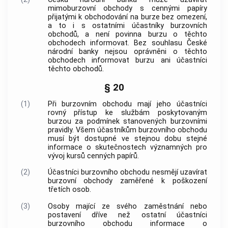
mimoburzovní obchody s
cennými papíry
přijatými k obchodování na burze bez omezení,
a to i s ostatními účastníky
burzovních
obchodů
, a není povinna burzu o těchto
obchodech informovat. Bez souhlasu České
národní
banky
nejsou oprávněni o těchto
obchodech informovat burzu ani účastníci
těchto obchodů.
§ 20
(1)
Při
burzovním obchodu
mají jeho účastníci
rovný přístup ke službám poskytovaným
burzou za podmínek stanovených burzovními
pravidly. Všem účastníkům
burzovního obchodu
musí být dostupné ve stejnou dobu stejné
informace o skutečnostech významných pro
vývoj kursů
cenných papírů
.
(2)
Účastníci
burzovního obchodu
nesmějí uzavírat
burzovní obchody
zaměřené k poškození
třetích osob.
(3)
Osoby mající ze svého zaměstnání nebo
postavení dříve než ostatní účastníci
burzovního obchodu
informace o