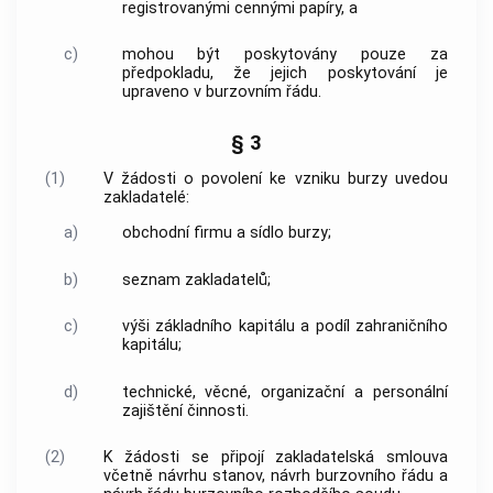
registrovanými
cennými papíry
, a
c)
mohou být poskytovány pouze za
předpokladu, že jejich poskytování je
upraveno v burzovním řádu.
§ 3
(1)
V žádosti o povolení ke vzniku burzy uvedou
zakladatelé:
a)
obchodní firmu a sídlo burzy;
b)
seznam zakladatelů;
c)
výši základního kapitálu a podíl zahraničního
kapitálu;
d)
technické, věcné, organizační a personální
zajištění činnosti.
(2)
K žádosti se připojí zakladatelská smlouva
včetně návrhu stanov, návrh burzovního řádu a