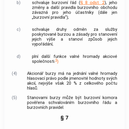
b)
schvaluje burzovní řád (
§ 8 odst. 2
), jeho
změny a další pravidla
burzovního obchodu
závazná pro jeho účastníky (dále jen
„burzovní pravidla“);
c)
schvaluje druhy odměn za služby
poskytované burzou a zásady pro stanovení
jejich výše a stanoví způsob jejich
vypořádání;
d)
plní další funkce valné hromady
akciové
5
společnosti
.
)
(4)
Akcionář burzy má na jednání valné hromady
hlasovací právo podle jmenovité hodnoty svých
akcií, nejvýše však 20 % z celkového počtu
hlasů.
(5)
Stanovami burzy může být
burzovní komora
pověřena schvalováním burzovního řádu a
burzovních pravidel.
§ 7