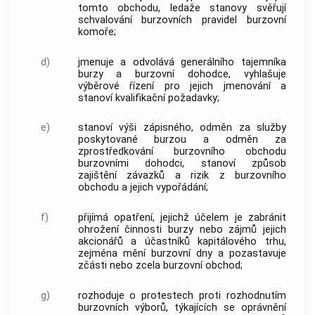
tomto obchodu, ledaže stanovy svěřují
schvalování burzovních pravidel
burzovní
komoře
;
d)
jmenuje a odvolává generálního tajemníka
burzy a
burzovní dohodce
, vyhlašuje
výběrové řízení pro jejich jmenování a
stanoví kvalifikační požadavky;
e)
stanoví výši zápisného, odměn za služby
poskytované burzou a odměn za
zprostředkování
burzovního obchodu
burzovními dohodci
, stanoví způsob
zajištění závazků a rizik z
burzovního
obchodu
a jejich vypořádání;
f)
přijímá opatření, jejichž účelem je zabránit
ohrožení činnosti burzy nebo zájmů jejich
akcionářů a účastníků kapitálového trhu,
zejména mění burzovní dny a pozastavuje
zčásti nebo zcela
burzovní obchod
;
g)
rozhoduje o protestech proti rozhodnutím
burzovních výborů, týkajících se oprávnění