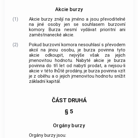
Akcie burzy
(1)
Akcie
burzy znějí na jméno a jsou převoditelné
na jiné osoby jen se souhlasem
burzovní
komory
. Burza nesmí vydávat prioritní ani
zaměstnanecké
akcie
.
(2)
Pokud
burzovní komora
nesouhlasí s převodem
akcií
na jinou osobu, je burza povinna tyto
akcie
odkoupit, nejvýše však za jejich
jmenovitou hodnotu. Nabyté
akcie
je burza
povinna do tří let od nabytí prodat, a nejsou-li
akcie
v této lhůtě prodány, je burza povinna vzít
je z oběhu a o jejich jmenovitou hodnotu snížit
základní kapitál.
ČÁST DRUHÁ
§ 5
Orgány burzy
Orgány burzy jsou: