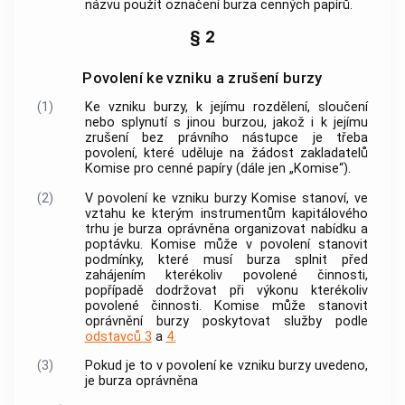
názvu použít označení burza
cenných papírů
.
§ 2
Povolení ke vzniku a zrušení burzy
(1)
Ke vzniku burzy, k jejímu rozdělení, sloučení
nebo splynutí s jinou burzou, jakož i k jejímu
zrušení bez právního nástupce je třeba
povolení, které uděluje na žádost zakladatelů
Komise pro
cenné papíry
(dále jen „Komise“).
(2)
V povolení ke vzniku burzy Komise stanoví, ve
vztahu ke kterým instrumentům kapitálového
trhu je burza oprávněna organizovat nabídku a
poptávku. Komise může v povolení stanovit
podmínky, které musí burza splnit před
zahájením kterékoliv povolené činnosti,
popřípadě dodržovat při výkonu kterékoliv
povolené činnosti. Komise může stanovit
oprávnění burzy poskytovat služby podle
odstavců 3
a
4.
(3)
Pokud je to v povolení ke vzniku burzy uvedeno,
je burza oprávněna