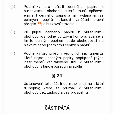
(2)
Podmínky pro přijetí
cenného papíru
k
burzovnímu obchodu
, které musí splňovat
emitent
cenného papíru
a jím vydaná emise
cenných papírů
, stanoví zvláštní právní
11a
předpis
)
a burzovní pravidla.
(3)
Při přijetí
cenného papíru
k
burzovnímu
obchodu
rozhodne
burzovní komora
, zda se s
tímto
cenným papírem
bude obchodovat na
hlavním nebo jiném trhu
cenných papírů
.
(4)
Podmínky pro přijetí investičních instrumentů,
které nejsou
cennými papíry
, popřípadě jiných
instrumentů kapitálového trhu k
burzovnímu
obchodu
, stanoví burzovní pravidla.
§ 24
Ustanovení této části se nevztahují na státní
dluhopisy, které se přijímají k
burzovnímu
obchodu
bez žádosti a bez prospektu.
ČÁST PÁTÁ