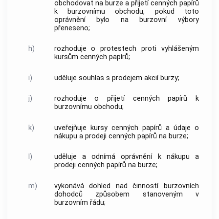
obchodovat na burze a přijetí
cenných papírů
k
burzovnímu obchodu
, pokud toto
oprávnění bylo na burzovní výbory
přeneseno;
h)
rozhoduje o protestech proti vyhlášeným
kursům
cenných papírů
;
i)
uděluje souhlas s prodejem akcií burzy;
j)
rozhoduje o přijetí
cenných papírů
k
burzovnímu obchodu
;
k)
uveřejňuje kursy
cenných papírů
a údaje o
nákupu a prodeji
cenných papírů
na burze;
l)
uděluje a odnímá oprávnění k nákupu a
prodeji
cenných papírů
na burze;
m)
vykonává dohled nad činností
burzovních
dohodců
způsobem stanoveným v
burzovním řádu;