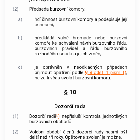
(2)
Předseda
burzovní komory
:
a)
řídí činnost
burzovní komory
a podepisuje její
usnesení;
b)
předkládá valné hromadě nebo
burzovní
komoře
ke schválení návrh burzovního řádu,
burzovních pravidel a řádu burzovního
rozhodčího soudu a jejich změn;
c)
je oprávněn v neodkladných případech
přijmout opatření podle
§ 8 odst. 1 písm. f)
,
nelze-li včas svolat
burzovní komoru
.
§ 10
Dozorčí rada
8
(1)
Dozorčí radě
)
nepřísluší kontrola jednotlivých
burzovních obchodů
.
(2)
Volební období členů dozorčí rady nesmí být
delší než tři roky. Opětovné zvolení je možné.