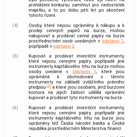
prohlášení konkursu zamítnut pro nedostatek
majetku, a to po dobu pěti let po skončení
tohoto řízení.
(4)
Osoby, které nejsou oprávněny k nákupu a k
prodeji
cenných papírů
na burze, mohou
nakupovat a prodávat
cenné papíry
na burze
prostřednictvím osob uvedených v
odstavci 1
,
popřípadě v
odstavci 2.
(5)
Kupovat a prodávat investiční instrumenty,
které nejsou
cennými papíry
, popřípadě jiné
instrumenty kapitálového trhu na burze mohou
osoby uvedené v
odstavci 1
, které jsou
oprávněné k obchodování s těmito
instrumenty na základě zvláštního právního
10
předpisu
)
a které jsou osobami, jimž
burzovní
komora
na jejich žádost udělila oprávnění
kupovat a prodávat tyto instrumenty na burze.
(6)
Kupovat a prodávat investiční instrumenty,
které nejsou
cennými papíry
, popřípadě jiné
instrumenty kapitálového trhu na burze jsou
oprávněny též Česká národní
banka
a Česká
republika prostřednictvím Ministerstva financí.