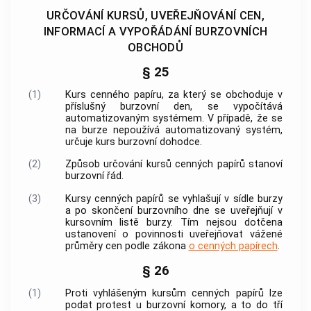
URČOVÁNÍ KURSŮ, UVEŘEJŇOVÁNÍ CEN,
INFORMACÍ A VYPOŘÁDÁNÍ BURZOVNÍCH
OBCHODŮ
§ 25
(1)
Kurs
cenného papíru
, za který se obchoduje v
příslušný burzovní den, se vypočítává
automatizovaným systémem. V případě, že se
na burze nepoužívá automatizovaný systém,
určuje kurs
burzovní dohodce
.
(2)
Způsob určování kursů
cenných papírů
stanoví
burzovní řád.
(3)
Kursy
cenných papírů
se vyhlašují v sídle burzy
a po skončení burzovního dne se uveřejňují v
kursovním listě burzy. Tím nejsou dotčena
ustanovení o povinnosti uveřejňovat vážené
průměry cen podle zákona
o cenných papírech
.
§ 26
(1)
Proti vyhlášeným kursům
cenných papírů
lze
podat protest u
burzovní komory
, a to do tří