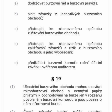
a)
dodržovat burzovní řád a burzovní pravidla;
b)
plnit závazky z jednotlivých
burzovních
obchodů
;
c)
přistoupit ke stanovenému způsobu
zúčtování
burzovního obchodu
;
d)
přistoupit ke stanovenému způsobu
zajišťování závazků a rizik z
burzovního
obchodu
a jeho vypořádání;
e)
předkládat
burzovní komoře
roční účetní
závěrku ověřenou auditorem.
§ 19
(1)
Účastníci
burzovního obchodu
mohou uzavírat
mimoburzovní obchod s
cennými papíry
přijatými k obchodování na burze jen v rozsahu
povoleném
burzovní komorou
a jsou povinni o
něm informovat burzu.
(2)
Česká národní
banka
může uzavírat