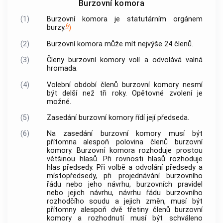
Burzovní komora
(1)
Burzovní komora
je statutárním orgánem
6
burzy.
)
(2)
Burzovní komora
může mít nejvýše 24 členů.
(3)
Členy
burzovní komory
volí a odvolává valná
hromada.
(4)
Volební období členů
burzovní komory
nesmí
být delší než tři roky. Opětovné zvolení je
možné.
(5)
Zasedání
burzovní komory
řídí její předseda.
(6)
Na zasedání
burzovní komory
musí být
přítomna alespoň polovina členů
burzovní
komory
.
Burzovní komora
rozhoduje prostou
většinou hlasů. Při rovnosti hlasů rozhoduje
hlas předsedy. Při volbě a odvolání předsedy a
místopředsedy, při projednávání burzovního
řádu nebo jeho návrhu, burzovních pravidel
nebo jejich návrhu, návrhu řádu burzovního
rozhodčího soudu a jejich změn, musí být
přítomny alespoň dvě třetiny členů
burzovní
komory
a rozhodnutí musí být schváleno