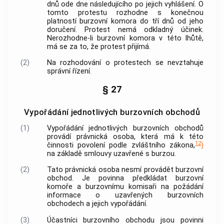
dnů ode dne následujícího po jejich vyhlášení. O
tomto protestu rozhodne s konečnou
platností
burzovní komora
do tří dnů od jeho
doručení. Protest nemá odkladný účinek.
Nerozhodne-li
burzovní komora
v této lhůtě,
má se za to, že protest přijímá.
(2)
Na rozhodování o protestech se nevztahuje
správní řízení.
§ 27
Vypořádání jednotlivých burzovních obchodů
(1)
Vypořádání jednotlivých
burzovních obchodů
provádí právnická osoba, která má k této
12
činnosti povolení podle zvláštního zákona,
)
na základě smlouvy uzavřené s burzou.
(2)
Tato právnická osoba nesmí provádět
burzovní
obchod
. Je povinna předkládat
burzovní
komoře
a burzovnímu komisaři na požádání
informace o uzavřených
burzovních
obchodech
a jejich vypořádání.
(3)
Účastníci
burzovního obchodu
jsou povinni