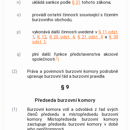
n)
ukládá sankce podle
§ 31
tohoto zákona;
o)
provádí ostatní činnosti související s řízením
burzovního obchodu
;
p)
vykonává další činnosti uvedené v
§ 11 odst.
1
,
§ 12
,
§ 20 odst. 4
,
§ 21 odst. 4
a
§ 30
odst. 1
;
q)
plní další funkce představenstva
akciové
7
společnosti
.
)
(2)
Práva a povinnosti
burzovní komory
podrobně
upravuje burzovní řád a burzovní pravidla.
§ 9
Předseda burzovní komory
(1)
Burzovní komora
volí a odvolává z řad svých
členů předsedu a místopředsedu
burzovní
komory
. Místopředseda
burzovní komory
zastupuje předsedu
burzovní komory
v době
jeho nepřítomnosti.