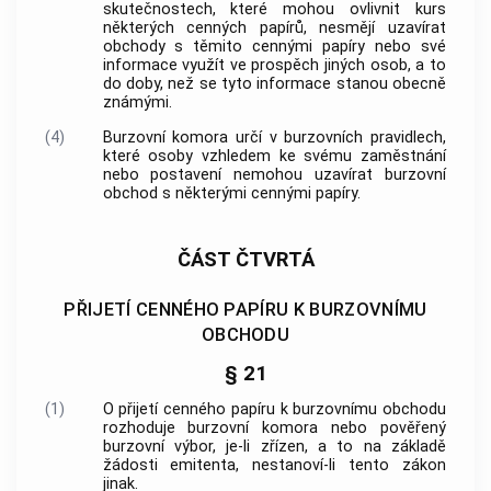
skutečnostech, které mohou ovlivnit kurs
některých
cenných papírů
, nesmějí uzavírat
obchody s těmito
cennými papíry
nebo své
informace využít ve prospěch jiných osob, a to
do doby, než se tyto informace stanou obecně
známými.
(4)
Burzovní komora
určí v burzovních pravidlech,
které osoby vzhledem ke svému zaměstnání
nebo postavení nemohou uzavírat
burzovní
obchod
s některými
cennými papíry
.
ČÁST ČTVRTÁ
PŘIJETÍ CENNÉHO PAPÍRU K BURZOVNÍMU
OBCHODU
§ 21
(1)
O přijetí
cenného papíru
k
burzovnímu obchodu
rozhoduje
burzovní komora
nebo pověřený
burzovní výbor, je-li zřízen, a to na základě
žádosti emitenta, nestanoví-li tento zákon
jinak.