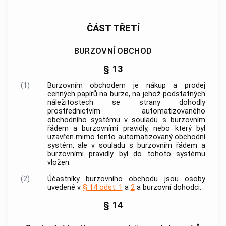
ČÁST TŘETÍ
BURZOVNÍ OBCHOD
§ 13
(1)
Burzovním obchodem
je nákup a prodej
cenných papírů
na burze, na jehož podstatných
náležitostech se strany dohodly
prostřednictvím automatizovaného
obchodního systému v souladu s burzovním
řádem a burzovními pravidly, nebo který byl
uzavřen mimo tento automatizovaný obchodní
systém, ale v souladu s burzovním řádem a
burzovními pravidly byl do tohoto systému
vložen.
(2)
Účastníky
burzovního obchodu
jsou osoby
uvedené v
§ 14 odst. 1
a
2
a
burzovní dohodci
.
§ 14