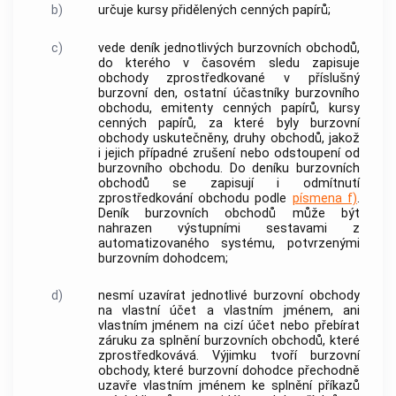
b)
určuje kursy přidělených
cenných papírů
;
c)
vede deník jednotlivých
burzovních obchodů
,
do kterého v časovém sledu zapisuje
obchody zprostředkované v příslušný
burzovní den, ostatní účastníky
burzovního
obchodu
, emitenty
cenných papírů
, kursy
cenných papírů
, za které byly
burzovní
obchody
uskutečněny, druhy obchodů, jakož
i jejich případné zrušení nebo odstoupení od
burzovního obchodu
. Do deníku
burzovních
obchodů
se zapisují i odmítnutí
zprostředkování obchodu podle
písmena f)
.
Deník
burzovních obchodů
může být
nahrazen výstupními sestavami z
automatizovaného systému, potvrzenými
burzovním dohodcem
;
d)
nesmí uzavírat jednotlivé
burzovní obchody
na vlastní účet a vlastním jménem, ani
vlastním jménem na cizí účet nebo přebírat
záruku za splnění
burzovních obchodů
, které
zprostředkovává. Výjimku tvoří
burzovní
obchody
, které
burzovní dohodce
přechodně
uzavře vlastním jménem ke splnění příkazů