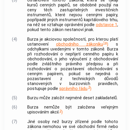
(3)
Ustanovení tohoto zákona, která se týkají
kursů
cenných papírů
, se obdobně použijí na
ceny těch zastupitelných investičních
instrumentů, které nejsou
cennými papíry
,
popřípadě jiných instrumentů kapitálového trhu,
na něž se vztahuje oprávnění podle
odstavce 1
,
pokud tento zákon nestanoví jinak.
(4)
Burza je
akciovou společností
, pro kterou platí
1a
ustanovení
obchodního zákoníku
)
s
odchylkami uvedenými v tomto zákoně. Burza
při rozhodování o nepřijetí
cenného papíru
k
obchodování, o jeho vyloučení z obchodování
podle zvláštního právního předpisu a při
rozhodování o pozastavení obchodování s
cenným papírem
, pokud se nejedná o
pozastavení z technických důvodů
stanovených v burzovních pravidlech,
3
postupuje podle
správního řádu
.
)
(5)
Burzu může založit nejméně deset zakladatelů.
(6)
Burza nemůže být založena veřejným
2
upisováním
akcií
.
)
(7)
Jiné osoby než burzy zřízené podle tohoto
zákona nemohou ve své obchodní firmě nebo