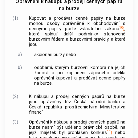
Oprávnění k nákupu a prodeji cenných papírů
na burze
(1)
Kupovat a prodávat
cenné papíry
na burze
mohou osoby oprávněné k obchodování s
10
cennými papíry
podle zvláštního zákona
)
,
které splňují další podmínky stanovené
burzovním řádem a burzovními pravidly, a které
jsou
a)
akcionáři burzy nebo
b)
osobami, kterým
burzovní komora
na jejich
žádost a po zaplacení zápisného udělila
oprávnění kupovat a prodávat
cenné papíry
na burze.
(2)
K nákupu a prodeji
cenných papírů
na burze
jsou oprávněny též Česká národní
banka
a
Česká republika prostřednictvím Ministerstva
financí.
(3)
Oprávnění k nákupu a prodeji
cenných papírů
na
burze nesmí být uděleno právnické osobě, na
11
jejíž majetek byl prohlášen konkurs
)
nebo
bylo povoleno vyrovnání, nebo byl návrh na