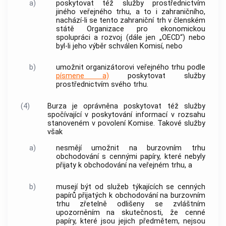
a)
poskytovat též služby prostřednictvím
jiného veřejného trhu, a to i zahraničního,
nachází-li se tento zahraniční trh v členském
státě Organizace pro ekonomickou
spolupráci a rozvoj (dále jen „OECD“) nebo
byl-li jeho výběr schválen Komisí, nebo
b)
umožnit organizátorovi veřejného trhu podle
písmene a)
poskytovat služby
prostřednictvím svého trhu.
(4)
Burza je oprávněna poskytovat též služby
spočívající v poskytování informací v rozsahu
stanoveném v povolení Komise. Takové služby
však
a)
nesmějí umožnit na burzovním trhu
obchodování s
cennými papíry
, které nebyly
přijaty k obchodování na veřejném trhu, a
b)
musejí být od služeb týkajících se
cenných
papírů
přijatých k obchodování na burzovním
trhu zřetelně odlišeny se zvláštním
upozorněním na skutečnosti, že
cenné
papíry
, které jsou jejich předmětem, nejsou