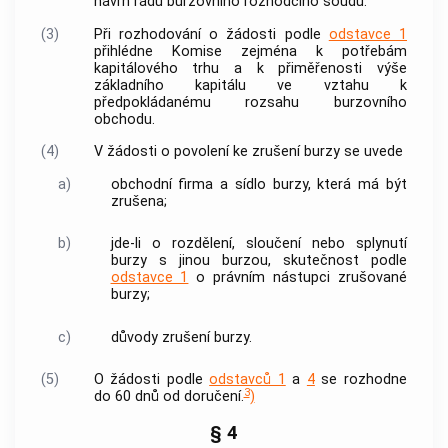
návrh řádu burzovního rozhodčího soudu.
(3)
Při rozhodování o žádosti podle
odstavce 1
přihlédne Komise zejména k potřebám
kapitálového trhu a k přiměřenosti výše
základního kapitálu ve vztahu k
předpokládanému rozsahu
burzovního
obchodu
.
(4)
V žádosti o povolení ke zrušení burzy se uvede
a)
obchodní firma a sídlo burzy, která má být
zrušena;
b)
jde-li o rozdělení, sloučení nebo splynutí
burzy s jinou burzou, skutečnost podle
odstavce 1
o právním nástupci zrušované
burzy;
c)
důvody zrušení burzy.
(5)
O žádosti podle
odstavců 1
a
4
se rozhodne
3
do 60 dnů od doručení.
)
§ 4