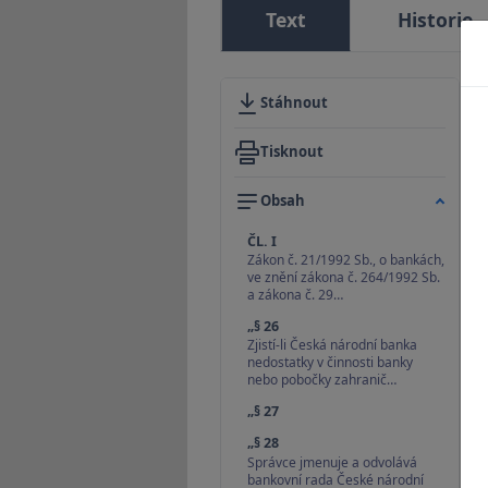
Text
Historie
Stáhnout
Tisknout
Obsah
ČL. I
Zákon č. 21/1992 Sb., o bankách,
ve znění zákona č. 264/1992 Sb.
a zákona č. 29…
„§ 26
Zjistí-li Česká národní banka
nedostatky v činnosti banky
nebo pobočky zahranič…
„§ 27
„§ 28
Správce jmenuje a odvolává
bankovní rada České národní