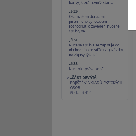
banky, která rovněž stan…
„§ 29
Okamžikem doručení
písemného vyhotovení
rozhodnutí o zavedení nucené
správy se …
„§ 31
Nucená správa se zapisuje do
obchodního rejstříku.7a) Návrhy
na zápisy týkající…
„§ 33
Nucená správa končí
„ČÁST DEVÁTÁ
POJIŠTĚNÍ VKLADŮ FYZICKÝCH
OSOB
(§ 41a - § 41k)