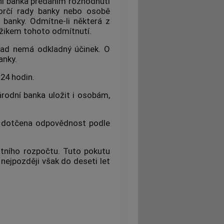
ní banka předáním rozhodnutí
zorčí rady banky nebo osobě
 banky. Odmítne-li některá z
mžikem tohoto odmítnutí.
klad nemá odkladný účinek. O
anky.
 24 hodin.
rodní banka uložit i osobám,
í dotčena odpovědnost podle
átního rozpočtu. Tuto pokutu
 nejpozději však do deseti let