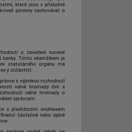
stmi, které jsou v příslušné
ároveň povinny zachovávat o
hodnutí o zavedení nucené
ů banky. Tímto okamžikem je
ení statutárního orgánu má
e jí zúčastnit.
právce s výjimkou rozhodnutí
nosti valné hromady činí s
ozhodnutí valné hromady o
válení správcem.
ávce s předchozím souhlasem
financí částečně nebo úplně
nce.
e správce podat návrh na