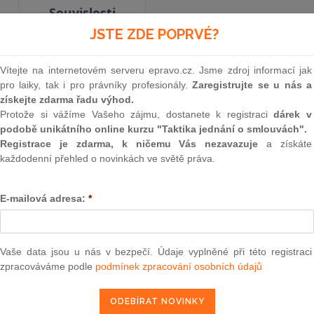
Souvislosti
JSTE ZDE POPRVÉ?
Aktuální znění
od 1. 1. 2014
Vítejte na internetovém serveru epravo.cz. Jsme zdroj informací jak
pro laiky, tak i pro právníky profesionály.
Zaregistrujte se u nás a
získejte zdarma řadu výhod.
Protože si vážíme Vašeho zájmu, dostanete k registraci
dárek v
156
podobě unikátního online kurzu "Taktika jednání o smlouvách".
ZÁKON
Registrace je zdarma, k ničemu Vás nezavazuje
a získáte
každodenní přehled o novinkách ve světě práva.
ze dne 8. července 1994
E-mailová adresa:
*
kterým se mění a doplňuje zákon č. 21/1992 Sb
pozdějších předpisů, doplňuje zákon č. 513/199
ve znění pozdějších předpisů, a zákon č. 328/
Vaše data jsou u nás v bezpečí. Údaje vyplněné při této registraci
vyrovnání, ve znění pozdějších 
zpracováváme podle
podmínek zpracování osobních údajů
Parlament se usnesl na tomto zákoně České rep