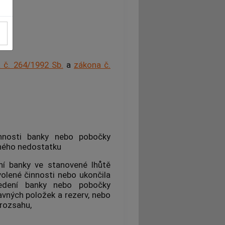
 č. 264/1992 Sb.
a
zákona č.
innosti banky nebo pobočky
ěného nedostatku
ní banky ve stanovené lhůtě
olené činnosti nebo ukončila
vedení banky nebo pobočky
ravných položek a rezerv, nebo
 rozsahu,