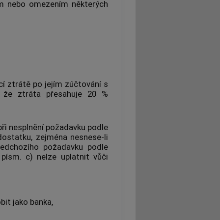
ním nebo omezením některých
cí ztrátě po jejím zúčtování s
, že ztráta přesahuje 20 %
při nesplnění požadavku podle
dostatku, zejména nesnese-li
předchozího požadavku podle
ísm. c) nelze uplatnit vůči
it jako banka,