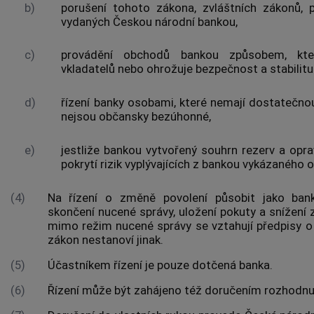
b)
porušení tohoto zákona, zvláštních zákonů, p
vydaných Českou národní bankou,
c)
provádění obchodů bankou způsobem, kter
vkladatelů nebo ohrožuje bezpečnost a stabilit
d)
řízení banky osobami, které nemají dostatečn
nejsou občansky bezúhonné,
e)
jestliže bankou vytvořený souhrn rezerv a opr
pokrytí rizik vyplývajících z bankou vykázaného 
(4)
Na řízení o změně povolení působit jako bank
skončení nucené správy, uložení pokuty a snížení
mimo režim nucené správy se vztahují předpisy o 
zákon nestanoví jinak.
(5)
Účastníkem řízení je pouze dotčená banka.
(6)
Řízení může být zahájeno též doručením rozhodnut