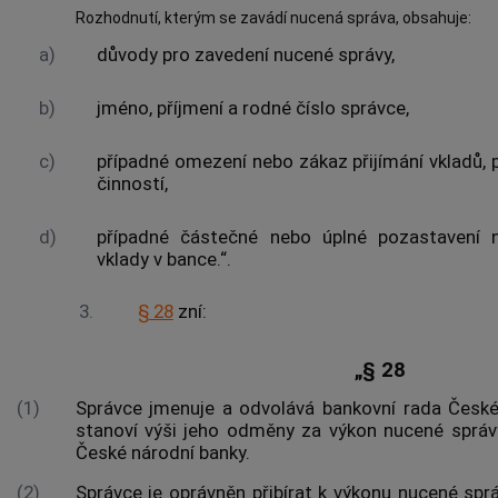
Rozhodnutí, kterým se zavádí nucená správa, obsahuje:
a)
důvody pro zavedení nucené správy,
b)
jméno, příjmení a rodné číslo správce,
c)
případné omezení nebo zákaz přijímání vkladů, 
činností,
d)
případné částečné nebo úplné pozastavení na
vklady v bance.“.
3.
§ 28
zní:
„§ 28
(1)
Správce jmenuje a odvolává bankovní rada České
stanoví výši jeho odměny za výkon nucené sprá
České národní banky.
(2)
Správce je oprávněn přibírat k výkonu nucené spr