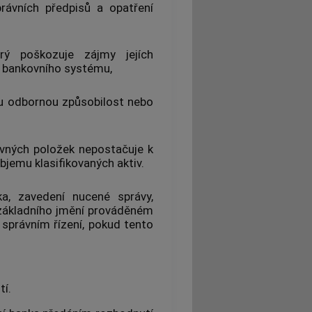
rávních předpisů a opatření
ý poškozuje zájmy jejích
u bankovního systému,
ou odbornou způsobilost nebo
avných položek nepostačuje k
objemu klasifikovaných aktiv.
a, zavedení nucené správy,
 základního jmění prováděném
správním řízení, pokud tento
í.