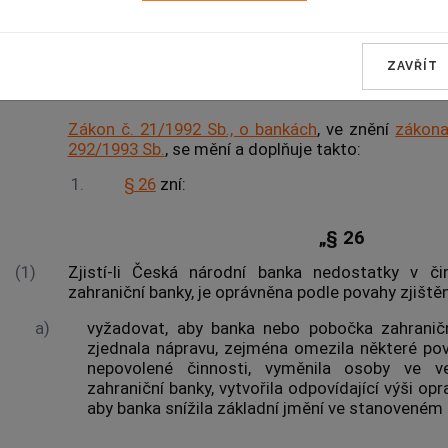
ZAVŘÍT
Čl. I
Zákon č. 21/1992 Sb., o bankách
, ve znění
zákona
292/1993 Sb.
, se mění a doplňuje takto:
1.
§ 26
zní:
„§ 26
(1)
Zjistí-li Česká národní banka nedostatky v č
zahraniční banky, je oprávněna podle povahy zjišt
a)
vyžadovat, aby banka nebo pobočka zahranič
zjednala nápravu, zejména omezila některé pov
nepovolené činnosti, vyměnila osoby ve 
zahraniční banky, vytvořila odpovídající výši op
aby banka snížila základní jmění ve stanoveném