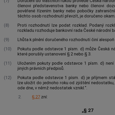
(7)
Doručení do vlastních rukou provede Česká národ
členovi představenstva banky nebo členovi do
pověřené řízením banky nebo pobočky zahraniční
těchto osob rozhodnutí převzít, je doručeno oka
(8)
Proti rozhodnutí lze podat rozklad. Podaný roz
rozkladu rozhoduje bankovní rada České národní b
(9)
Lhůta k plnění doručeného rozhodnutí činí alespoň
(10)
Pokutu podle odstavce 1 písm. d) může Česká ná
které porušily ustanovení § 2 nebo § 3.
(11)
Uložením pokuty podle odstavce 1 písm. d) nen
jiných právních předpisů.
(12)
Pokuta podle odstavce 1 písm. d) je příjmem st
lze uložit do jednoho roku od zjištění nedostatku,
ode dne, v němž nedostatek vznikl.“.
2.
§ 27
zní:
„§ 27