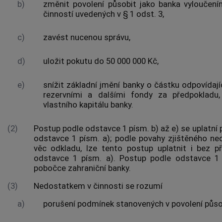
b)
změnit povolení působit jako banka vylouče
činností uvedených v § 1 odst. 3,
c)
zavést nucenou správu,
d)
uložit pokutu do 50 000 000 Kč,
e)
snížit základní jmění banky o částku odpovídají
rezervními a dalšími fondy za předpokladu
vlastního kapitálu banky.
(2)
Postup podle odstavce 1 písm. b) až e) se uplatní 
odstavce 1 písm. a); podle povahy zjištěného ne
věc odkladu, lze tento postup uplatnit i bez 
odstavce 1 písm. a). Postup podle odstavce 1 p
pobočce zahraniční banky.
(3)
Nedostatkem v činnosti se rozumí
a)
porušení podmínek stanovených v povolení působ