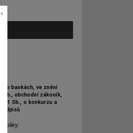
x
,
., o bankách, ve znění
1 Sb., obchodní zákoník,
1991 Sb., o konkurzu a
předpisů
ubliky: