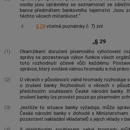
osoby jsou oprávněny se seznamovat se záležito
bance předmětem bankovního tajemství. Jsou z
těchto věcech mlčenlivost.“.
4.
§ 29
včetně poznámky č. 7) zní:
„§ 29
(1)
Okamžikem doručení písemného vyhotovení roz
správy se pozastavuje výkon funkce všech orgán
toto rozhodnutí účinné vůči každému. Postav
správce, který svolává valnou hromadu a má právo s
(2)
O věcech v působnosti valné hromady rozhoduje s
o zrušení banky. Rozhodnutí o věcech v působ
předchozím souhlasem České národní banky. R
zrušení banky lze provést pouze po písemném sch
(3)
Jestliže to situace banky vyžaduje, může spr
České národní banky v dohodě s Ministerstvem 
pozastavit nakládání vkladatelů s jejich vklady v ba
(4)
S předchozím souhlasem valné hromady můž