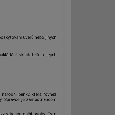
poskytování úvěrů nebo jiných
kládání vkladatelů s jejich
 národní banky, která rovněž
vy. Správce je zaměstnancem
ávy v bance další osoby. Tyto