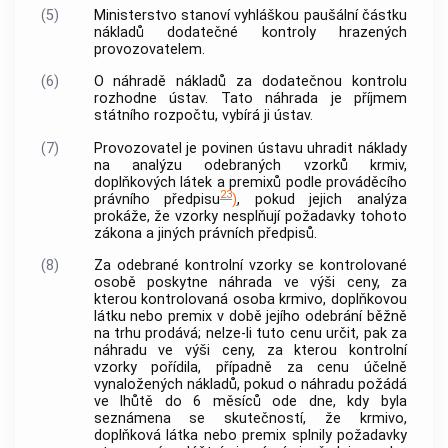
(5)
Ministerstvo stanoví vyhláškou paušální částku
nákladů dodatečné kontroly hrazených
provozovatelem.
(6)
O náhradě nákladů za dodatečnou kontrolu
rozhodne ústav. Tato náhrada je příjmem
státního rozpočtu, vybírá ji ústav.
(7)
Provozovatel je povinen ústavu uhradit náklady
na analýzu odebraných vzorků krmiv,
doplňkových látek a premixů podle prováděcího
23
právního předpisu
)
, pokud jejich analýza
prokáže, že vzorky nesplňují požadavky tohoto
zákona a jiných právních předpisů.
(8)
Za odebrané kontrolní vzorky se kontrolované
osobě poskytne náhrada ve výši ceny, za
kterou kontrolovaná osoba krmivo, doplňkovou
látku nebo premix v době jejího odebrání běžně
na trhu prodává; nelze-li tuto cenu určit, pak za
náhradu ve výši ceny, za kterou kontrolní
vzorky pořídila, případně za cenu účelně
vynaložených nákladů, pokud o náhradu požádá
ve lhůtě do 6 měsíců ode dne, kdy byla
seznámena se skutečností, že krmivo,
doplňková látka nebo premix splnily požadavky