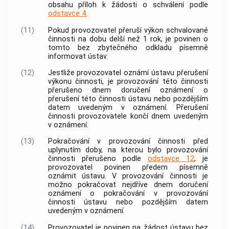
obsahu příloh k žádosti o schválení podle
odstavce 4.
(11)
Pokud provozovatel přeruší výkon schvalované
činnosti na dobu delší než 1 rok, je povinen o
tomto bez zbytečného odkladu písemně
informovat ústav.
(12)
Jestliže provozovatel oznámí ústavu přerušení
výkonu činnosti, je provozování této činnosti
přerušeno dnem doručení oznámení o
přerušení této činnosti ústavu nebo pozdějším
datem uvedeným v oznámení. Přerušení
činnosti provozovatele končí dnem uvedeným
v oznámení.
(13)
Pokračování v provozování činnosti před
uplynutím doby, na kterou bylo provozování
činnosti přerušeno podle
odstavce 12
, je
provozovatel povinen předem písemně
oznámit ústavu. V provozování činnosti je
možno pokračovat nejdříve dnem doručení
oznámení o pokračování v provozování
činnosti ústavu nebo pozdějším datem
uvedeným v oznámení.
(14)
Provozovatel je povinen na žádost ústavu bez