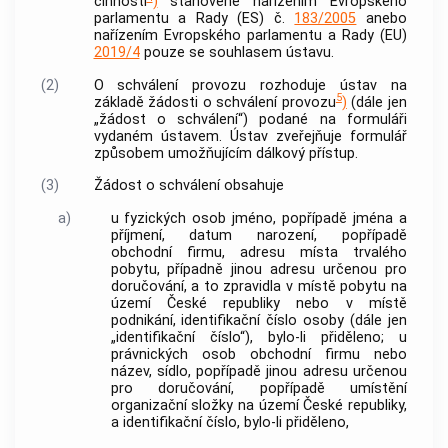
činnosti
)
stanovené nařízením Evropského
parlamentu a Rady (ES) č.
183/2005
anebo
nařízením Evropského parlamentu a Rady (EU)
2019/4
pouze se souhlasem ústavu.
(2)
O schválení provozu rozhoduje ústav na
5
základě žádosti o schválení provozu
)
(dále jen
„žádost o schválení“) podané na formuláři
vydaném ústavem. Ústav zveřejňuje formulář
způsobem umožňujícím dálkový přístup.
(3)
Žádost o schválení obsahuje
a)
u fyzických osob jméno, popřípadě jména a
příjmení, datum narození, popřípadě
obchodní firmu, adresu místa trvalého
pobytu, případně jinou adresu určenou pro
doručování, a to zpravidla v místě pobytu na
území České republiky nebo v místě
podnikání, identifikační číslo osoby (dále jen
„identifikační číslo“), bylo-li přiděleno; u
právnických osob obchodní firmu nebo
název, sídlo, popřípadě jinou adresu určenou
pro doručování, popřípadě umístění
organizační složky na území České republiky,
a identifikační číslo, bylo-li přiděleno,