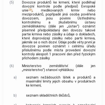
(5)
Dovozce
produktů ke krmení, které podléhají
dovozní kontrole podle předpisů Evropské
16
unie
)
, medikovaných krmiv nebo
meziproduktů, popřípadě jiná osoba pověřená
dovozcem
, jsou povinni Ústřednímu
kontrolnímu a zkušebnímu ústavu
zemědělskému (dále jen „ústav“) oznámit
písemně předpokládaný den dovozu takové
partie krmiva nebo zásilky a údaje o dokladech,
které doprovázejí zásilku nebo partii krmiva,
jakmile se o nich dozví. Údaje podle věty první je
dovozce
povinen oznámit i celnímu úřadu
příslušnému podle místa provedení dovozní
kontroly alespoň 1 pracovní den před fyzickým
příchodem zásilky.
(6)
Ministerstvo zemědělství (dále jen
„ministerstvo“) stanoví vyhláškou
a)
seznam
nežádoucích látek
a produktů a
maximální limity jejich obsahu v produktech
ke krmení,
b)
seznam skladištních škůdců,