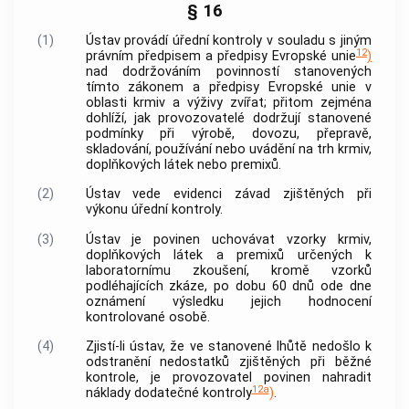
§ 16
(1)
Ústav provádí úřední kontroly v souladu s jiným
12
právním předpisem a předpisy Evropské unie
)
nad dodržováním povinností stanovených
tímto zákonem a předpisy Evropské unie v
oblasti krmiv a výživy zvířat; přitom zejména
dohlíží, jak provozovatelé dodržují stanovené
podmínky při výrobě, dovozu, přepravě,
skladování, používání nebo uvádění na trh krmiv,
doplňkových látek nebo premixů.
(2)
Ústav vede evidenci závad zjištěných při
výkonu úřední kontroly.
(3)
Ústav je povinen uchovávat vzorky krmiv,
doplňkových látek a premixů určených k
laboratornímu zkoušení, kromě vzorků
podléhajících zkáze, po dobu 60 dnů ode dne
oznámení výsledku jejich hodnocení
kontrolované osobě.
(4)
Zjistí-li ústav, že ve stanovené lhůtě nedošlo k
odstranění nedostatků zjištěných při běžné
kontrole, je provozovatel povinen nahradit
12a
náklady dodatečné kontroly
)
.