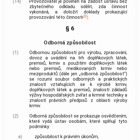
(14)
Provozovatel je povinen na žádost ústavu bez
zbytečného odkladu sdělit, zda činnost
vykonává, a doložit doklady prokazující
26
provozování této činnosti
)
.
§ 6
Odborná způsobilost
(1)
Odbornou způsobilostí
pro výrobu, zpracování,
dovoz a uvádění na trh doplňkových látek,
premixů, krmiv s použitím doplňkových látek
nebo premixů, medikovaných krmiv nebo
meziproduktů (dále jen „
odborná způsobilost
“)
se rozumí soubor odborných a praktických
znalostí vztahujících se k výrobě krmiv,
doplňkových látek a premixů, znalostí základů
výživy hospodářských zvířat a krmné techniky a
znalostí právních předpisů z oblasti výroby
krmiv.
(2)
Odborná způsobilost se prokazuje osvědčením,
které vydá ústav osobám, které splňují tyto
podmínky:
a)
způsobilost k právním úkonům,