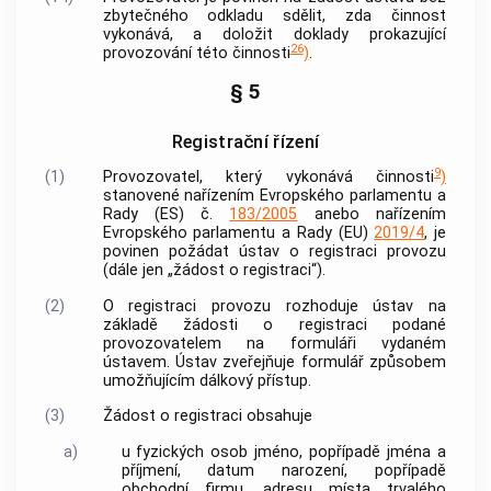
zbytečného odkladu sdělit, zda činnost
vykonává, a doložit doklady prokazující
26
provozování této činnosti
)
.
§ 5
Registrační řízení
9
(1)
Provozovatel, který vykonává činnosti
)
stanovené nařízením Evropského parlamentu a
Rady (ES) č.
183/2005
anebo nařízením
Evropského parlamentu a Rady (EU)
2019/4
, je
povinen požádat ústav o registraci provozu
(dále jen „žádost o registraci“).
(2)
O registraci provozu rozhoduje ústav na
základě žádosti o registraci podané
provozovatelem na formuláři vydaném
ústavem. Ústav zveřejňuje formulář způsobem
umožňujícím dálkový přístup.
(3)
Žádost o registraci obsahuje
a)
u fyzických osob jméno, popřípadě jména a
příjmení, datum narození, popřípadě
obchodní firmu, adresu místa trvalého