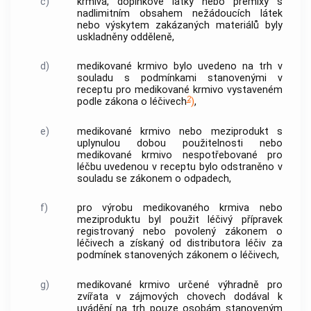
c)
krmiva, doplňkové látky nebo premixy s
nadlimitním obsahem
nežádoucích látek
nebo výskytem zakázaných materiálů byly
uskladněny odděleně,
d)
medikované krmivo bylo uvedeno na trh v
souladu s podmínkami stanovenými v
receptu
pro medikované krmivo vystaveném
2
podle zákona o léčivech
)
,
e)
medikované krmivo nebo meziprodukt s
uplynulou dobou použitelnosti nebo
medikované krmivo nespotřebované pro
léčbu uvedenou v
receptu
bylo odstraněno v
souladu se zákonem o odpadech,
f)
pro výrobu medikovaného krmiva nebo
meziproduktu byl použit léčivý přípravek
registrovaný nebo povolený zákonem o
léčivech a získaný od
distributora
léčiv za
podmínek stanovených zákonem o léčivech,
g)
medikované krmivo určené výhradně pro
zvířata v zájmových chovech dodával k
uvádění na trh pouze osobám stanoveným