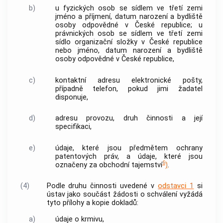
b)
u fyzických osob se sídlem ve třetí zemi
jméno a příjmení, datum narození a bydliště
osoby odpovědné v České republice; u
právnických osob se sídlem ve třetí zemi
sídlo organizační složky v České republice
nebo jméno, datum narození a bydliště
osoby odpovědné v České republice,
c)
kontaktní adresu elektronické pošty,
případně telefon, pokud jimi žadatel
disponuje,
d)
adresu provozu, druh činnosti a její
specifikaci,
e)
údaje, které jsou předmětem ochrany
patentových práv, a údaje, které jsou
6
označeny za obchodní tajemství
)
.
(4)
Podle druhu činnosti uvedené v
odstavci 1
si
ústav jako součást žádosti o schválení vyžádá
tyto přílohy a kopie dokladů:
a)
údaje o
krmivu
,