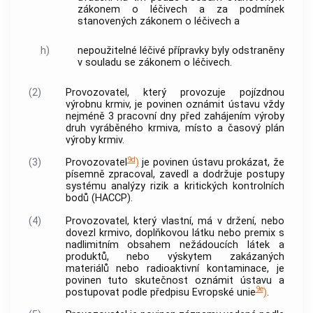
zákonem o léčivech a za podmínek
stanovených zákonem o léčivech a
h)
nepoužitelné léčivé přípravky byly odstraněny
v souladu se zákonem o léčivech.
(2)
Provozovatel, který provozuje pojízdnou
výrobnu krmiv, je povinen oznámit ústavu vždy
nejméně 3 pracovní dny před zahájením výroby
druh vyráběného krmiva, místo a časový plán
výroby krmiv.
9d
(3)
Provozovatel
)
je povinen ústavu prokázat, že
písemně zpracoval, zavedl a dodržuje postupy
systému analýzy rizik a kritických kontrolních
bodů (HACCP).
(4)
Provozovatel, který vlastní, má v držení, nebo
dovezl krmivo, doplňkovou látku nebo premix s
nadlimitním obsahem
nežádoucích látek
a
produktů, nebo výskytem zakázaných
materiálů nebo radioaktivní kontaminace, je
povinen tuto skutečnost oznámit ústavu a
9e
postupovat podle předpisu Evropské unie
)
.