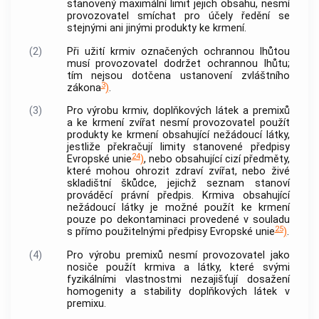
stanovený maximální limit jejich obsahu, nesmí
provozovatel smíchat pro účely ředění se
stejnými ani jinými produkty ke krmení.
(2)
Při užití krmiv označených
ochrannou lhůtou
musí provozovatel dodržet
ochrannou lhůtu
;
tím nejsou dotčena ustanovení zvláštního
3
zákona
)
.
(3)
Pro výrobu krmiv, doplňkových látek a premixů
a ke krmení zvířat nesmí provozovatel použít
produkty ke krmení obsahující
nežádoucí látky
,
jestliže překračují limity stanovené předpisy
24
Evropské unie
)
, nebo obsahující cizí předměty,
které mohou ohrozit zdraví zvířat, nebo živé
skladištní škůdce, jejichž seznam stanoví
prováděcí právní předpis. Krmiva obsahující
nežádoucí látky
je možné použít ke krmení
pouze po dekontaminaci provedené v souladu
25
s přímo použitelnými předpisy Evropské unie
)
.
(4)
Pro výrobu premixů nesmí provozovatel jako
nosiče použít krmiva a látky, které svými
fyzikálními vlastnostmi nezajišťují dosažení
homogenity a stability doplňkových látek v
premixu.