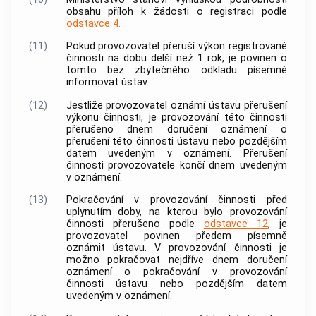
obsahu příloh k žádosti o registraci podle
odstavce 4.
(11)
Pokud provozovatel přeruší výkon registrované
činnosti na dobu delší než 1 rok, je povinen o
tomto bez zbytečného odkladu písemně
informovat ústav.
(12)
Jestliže provozovatel oznámí ústavu přerušení
výkonu činnosti, je provozování této činnosti
přerušeno dnem doručení oznámení o
přerušení této činnosti ústavu nebo pozdějším
datem uvedeným v oznámení. Přerušení
činnosti provozovatele končí dnem uvedeným
v oznámení.
(13)
Pokračování v provozování činnosti před
uplynutím doby, na kterou bylo provozování
činnosti přerušeno podle
odstavce 12
, je
provozovatel povinen předem písemně
oznámit ústavu. V provozování činnosti je
možno pokračovat nejdříve dnem doručení
oznámení o pokračování v provozování
činnosti ústavu nebo pozdějším datem
uvedeným v oznámení.