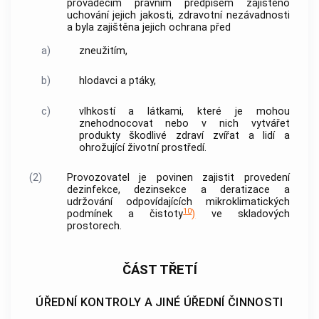
prováděcím právním předpisem zajištěno
uchování jejich jakosti, zdravotní nezávadnosti
a byla zajištěna jejich ochrana před
a)
zneužitím,
b)
hlodavci a ptáky,
c)
vlhkostí a látkami, které je mohou
znehodnocovat nebo v nich vytvářet
produkty škodlivé zdraví zvířat a lidí a
ohrožující životní prostředí.
(2)
Provozovatel je povinen zajistit provedení
dezinfekce, dezinsekce a deratizace a
udržování odpovídajících mikroklimatických
10
podmínek a čistoty
)
ve skladových
prostorech.
ČÁST TŘETÍ
ÚŘEDNÍ KONTROLY A JINÉ ÚŘEDNÍ ČINNOSTI