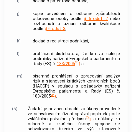
i)
doklad o patentové ochraně,
j)
kopie osvědčení o odborné způsobilosti
odpovědné osoby podle
§ 6 odst. 2
nebo
rozhodnutí o uznání odborné kvalifikace
podle
§ 6 odst. 3
,
k)
doklad o registraci podnikání,
l)
prohlášení
distributora
, že krmivo splňuje
podmínky nařízení Evropského parlamentu a
3c
Rady (ES) č.
183/2005
)
a
m)
písemné prohlášení o zpracování analýzy
rizik a stanovení kritických kontrolních bodů
(HACCP) v souladu s požadavky nařízení
Evropského parlamentu a Rady (ES) č.
3c
183/2005
)
.
(5)
Žadatel je povinen uhradit za úkony provedené
ve schvalovacím řízení správní poplatek podle
22
zvláštního právního předpisu
)
a náklady za
odborné a zkušební úkony spojené se
schvalovacím řízením ve výši stanovené