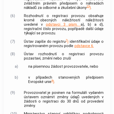
zvláštním právním předpisem o náhradách
23
nákladů za odborné a zkušební úkony
)
.
(6)
Rozhodnutí o registraci provozu obsahuje
kromě obecných náležitostí náležitosti
uvedené v
odstavci 3 písm.
a), b) a d),
registrační číslo provozu, popřípadě další údaje
týkající se provozu.
7
(7)
Ústav zapíše do registru
)
identifikační údaje o
registrovaném provozu podle
odstavce 6.
(8)
Ústav rozhodnutí o registraci provozu
pozastaví, změní nebo zruší
a)
na písemnou žádost provozovatele, nebo
b)
v případech stanovených předpisem
8
Evropské unie
)
.
(9)
Provozovatel je povinen na formuláři vydaném
ústavem oznámit změny údajů uvedených v
žádosti o registraci do 30 dnů od provedení
změny.
(10)
Ministerstvo stanoví vyhláškou podrobnosti