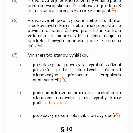
(5)
Provozovatel je povinen záznamy vedené podle
3c
předpisu Evropské unie
)
uchovávat po dobu 3
32
let, nestanoví-li předpis Evropské unie jinak
)
.
(6)
Provozovatel jako
výrobce
nebo
distributor
medikovaných krmiv nebo meziproduktů je
povinen oznámit Ústavu pro státní kontrolu
veterinárních biopreparátů a léčiv údaje o
spotřebě léčivých přípravků podle zákona o
léčivech.
(7)
Ministerstvo stanoví vyhláškou
a)
požadavky na provozy a výrobní zařízení
provozů podle jednotlivých činností
stanovených předpisem Evropských
4
,
9
společenství
)
)
,
b)
podrobnosti označení místa a podrobnosti
stanovení časového plánu výroby
krmiv
podle
odstavce 2
,
9g
c)
požadavky na kontrolu rizik u prvovýrobců
)
.
§ 10