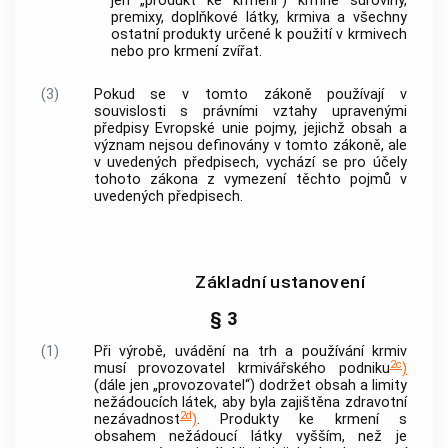
jen „produkt ke krmení“) krmné suroviny,
premixy, doplňkové látky, krmiva a všechny
ostatní produkty určené k použití v krmivech
nebo pro krmení zvířat.
(3)
Pokud se v tomto zákoně používají v
souvislosti s právními vztahy upravenými
předpisy Evropské unie pojmy, jejichž obsah a
význam nejsou definovány v tomto zákoně, ale
v uvedených předpisech, vychází se pro účely
tohoto zákona z vymezení těchto pojmů v
uvedených předpisech.
Základní ustanovení
§ 3
(1)
Při výrobě, uvádění na trh a používání krmiv
2c
musí provozovatel krmivářského podniku
)
(dále jen „provozovatel“) dodržet obsah a limity
nežádoucích látek
, aby byla zajištěna zdravotní
2d
nezávadnost
)
. Produkty ke krmení s
obsahem
nežádoucí látky
vyšším, než je