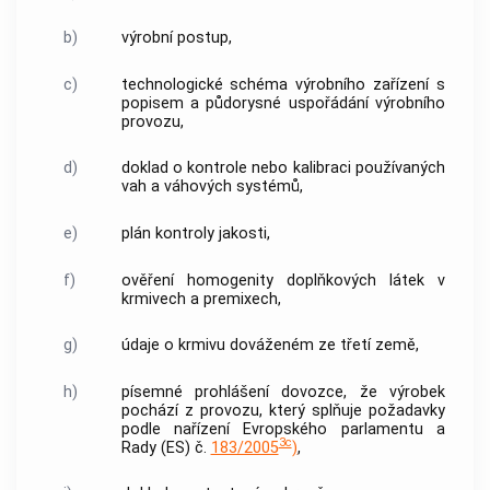
b)
výrobní postup,
c)
technologické schéma výrobního zařízení s
popisem a půdorysné uspořádání výrobního
provozu,
d)
doklad o kontrole nebo kalibraci používaných
vah a váhových systémů,
e)
plán kontroly jakosti,
f)
ověření homogenity doplňkových látek v
krmivech a premixech,
g)
údaje o krmivu dováženém ze třetí země,
h)
písemné prohlášení
dovozce
, že výrobek
pochází z provozu, který splňuje požadavky
podle nařízení Evropského parlamentu a
3c
Rady (ES) č.
183/2005
)
,