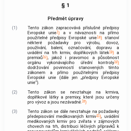
§ 1
Předmět úpravy
(1)
Tento zákon zapracovává příslušné předpisy
1
Evropské unie
)
a v návaznosti na přímo
1a
použitelné předpisy Evropské unie
)
stanoví
některé požadavky pro výrobu, dovoz,
používání, balení, označování, dopravu a
1b
uvádění na trh krmiv, doplňkových látek
)
a
1c
premixů
)
, jakož i pravomoc a působnost
1d
orgánu vykonávajícího úřední kontroly
)
dodržování povinností stanovených tímto
zákonem a přímo použitelnými předpisy
Evropské unie (dále jen „předpisy Evropské
unie“).
(2)
Tento zákon se nevztahuje na
krmiva
,
doplňkové látky a premixy, které jsou určeny
1e
pro vývoz a jsou nezávadné.
)
(3)
Tento zákon se dále nevztahuje na požadavky
31
předepisování medikovaných krmiv
)
, uvádění
medikovaných krmiv pro zvířata v zájmových
chovech na trh, distribuci léčivých přípravků k