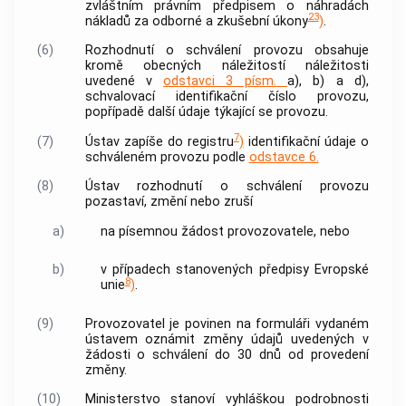
zvláštním právním předpisem o náhradách
23
nákladů za odborné a zkušební úkony
)
.
(6)
Rozhodnutí o schválení provozu obsahuje
kromě obecných náležitostí náležitosti
uvedené v
odstavci 3 písm.
a), b) a d),
schvalovací identifikační číslo provozu,
popřípadě další údaje týkající se provozu.
7
(7)
Ústav zapíše do registru
)
identifikační údaje o
schváleném provozu podle
odstavce 6.
(8)
Ústav rozhodnutí o schválení provozu
pozastaví, změní nebo zruší
a)
na písemnou žádost provozovatele, nebo
b)
v případech stanovených předpisy Evropské
8
unie
)
.
(9)
Provozovatel je povinen na formuláři vydaném
ústavem oznámit změny údajů uvedených v
žádosti o schválení do 30 dnů od provedení
změny.
(10)
Ministerstvo stanoví vyhláškou podrobnosti