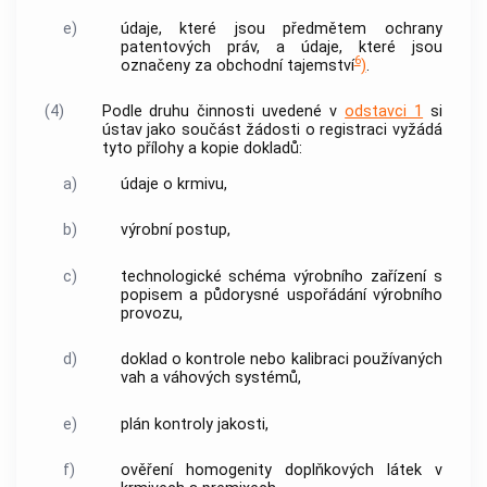
e)
údaje, které jsou předmětem ochrany
patentových práv, a údaje, které jsou
6
označeny za obchodní tajemství
)
.
(4)
Podle druhu činnosti uvedené v
odstavci 1
si
ústav jako součást žádosti o registraci vyžádá
tyto přílohy a kopie dokladů:
a)
údaje o
krmivu
,
b)
výrobní postup,
c)
technologické schéma výrobního zařízení s
popisem a půdorysné uspořádání výrobního
provozu,
d)
doklad o kontrole nebo kalibraci používaných
vah a váhových systémů,
e)
plán kontroly jakosti,
f)
ověření homogenity doplňkových látek v