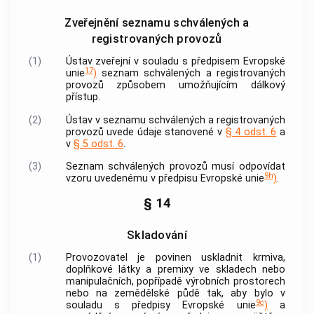
Zveřejnění seznamu schválených a
registrovaných provozů
(1)
Ústav zveřejní v souladu s předpisem Evropské
17
unie
)
seznam schválených a registrovaných
provozů způsobem umožňujícím dálkový
přístup.
(2)
Ústav v seznamu schválených a registrovaných
provozů uvede údaje stanovené v
§ 4 odst. 6
a
v
§ 5 odst. 6
.
(3)
Seznam schválených provozů musí odpovídat
9h
vzoru uvedenému v předpisu Evropské unie
)
.
§ 14
Skladování
(1)
Provozovatel je povinen uskladnit krmiva,
doplňkové látky a premixy ve skladech nebo
manipulačních, popřípadě výrobních prostorech
nebo na zemědělské půdě tak, aby bylo v
9c
souladu s předpisy Evropské unie
)
a