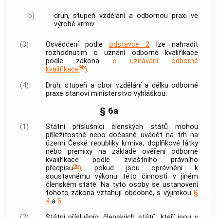
b)
druh, stupeň vzdělání a odbornou praxi ve
výrobě
krmiv
.
(3)
Osvědčení podle
odstavce 2
lze nahradit
rozhodnutím o uznání odborné kvalifikace
podle zákona
o uznávání odborné
9b
kvalifikace
)
.
(4)
Druh, stupeň a obor vzdělání a délku odborné
praxe stanoví ministerstvo vyhláškou.
§ 6a
(1)
Státní příslušníci členských států mohou
příležitostně nebo dočasně uvádět na trh na
území České republiky krmiva, doplňkové látky
nebo premixy na základě ověření odborné
kvalifikace podle zvláštního právního
9b
předpisu
)
, pokud jsou oprávněni k
soustavnému výkonu této činnosti v jiném
členském státě. Na tyto osoby se ustanovení
tohoto zákona vztahují obdobně, s výjimkou
§
4
a
5
.
(2)
Státní příslušníci členských států, kteří jsou v