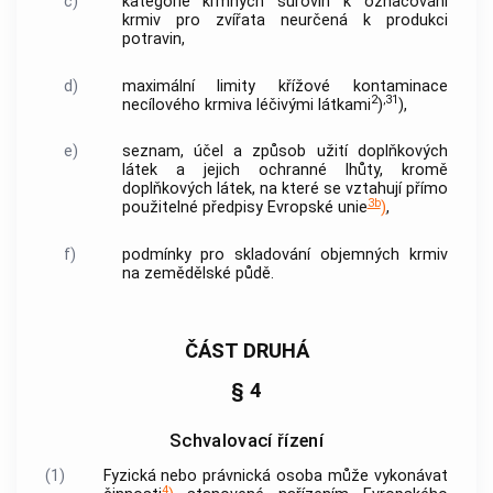
c)
kategorie krmných surovin k označování
krmiv pro zvířata neurčená k produkci
potravin,
d)
maximální limity křížové kontaminace
2
,
31
necílového krmiva léčivými látkami
)
),
e)
seznam, účel a způsob užití doplňkových
látek a jejich
ochranné lhůty
, kromě
doplňkových látek, na které se vztahují přímo
3b
použitelné předpisy Evropské unie
)
,
f)
podmínky pro skladování objemných krmiv
na zemědělské půdě.
ČÁST DRUHÁ
§ 4
Schvalovací řízení
(1)
Fyzická nebo právnická osoba může vykonávat
4