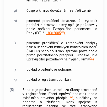
krmivech a premixech,
g)
údaje o krmivu dováženém ze třetí země,
h)
písemné prohlášení
dovozce
, že výrobek
pochází z provozu, který splňuje požadavky
podle nařízení Evropského parlamentu a
3c
Rady (ES) č.
183/2005
)
,
i)
písemné prohlášení o zpracování analýzy
rizik a stanovení kritických kontrolních bodů
(HACCP) nebo používání správné praxe podle
přímo použitelného předpisu Evropské unie
3c
upravujícího požadavky na hygienu krmiv
)
,
j)
doklad o patentové ochraně,
k)
doklad o registraci podnikání.
(5)
Žadatel je povinen uhradit za úkony provedené
v registračním řízení správní poplatek podle
22
zvláštního právního předpisu
)
a náklady za
odborné a zkušební úkony spojené s
registračním řízením ve výši stanovené