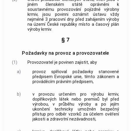
jiném členském státě oprávněni k
soustavnému provozování pojízdné výrobny
krmiv
, jsou povinni oznámit ústavu vždy
nejméně 3 pracovní dny před zahájením výroby
na území České republiky místo a časový plán
výroby
krmiv
.
§ 7
Požadavky na provoz a provozovatele
(1)
Provozovatel je povinen zajistit, aby
a)
provoz splňoval požadavky stanovené
předpisem Evropské unie, tímto zákonem a
prováděcím právním předpisem,
b)
v provozu určeném pro výrobu
krmiv
,
doplňkových látek nebo premixů byl před
výrobou, v průběhu výroby a po jejím
ukončení technicky umožněn bezpečný
přístup pro odběr vzorků za účelem ověření
jakosti a zdravotní nezávadnosti,