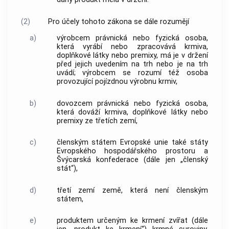
(2)
Pro účely tohoto zákona se dále rozumějí
a)
výrobcem
právnická nebo fyzická osoba,
která vyrábí nebo zpracovává krmiva,
doplňkové látky nebo premixy, má je v držení
před jejich uvedením na trh nebo je na trh
uvádí;
výrobcem
se rozumí též osoba
provozující pojízdnou výrobnu krmiv,
b)
dovozcem
právnická nebo fyzická osoba,
která dováží krmiva, doplňkové látky nebo
premixy ze třetích zemí,
c)
členským státem Evropské unie také státy
Evropského hospodářského prostoru a
Švýcarská konfederace (dále jen „členský
stát“),
d)
třetí zemí země, která není členským
státem,
e)
produktem určeným ke krmení zvířat
(dále