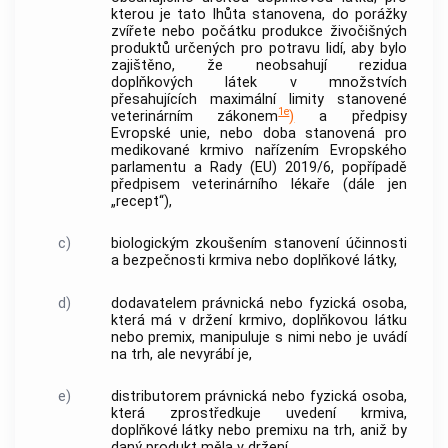
kterou je tato lhůta stanovena, do porážky
zvířete nebo počátku produkce živočišných
produktů určených pro potravu lidí, aby bylo
zajištěno, že neobsahují rezidua
doplňkových látek v množstvích
přesahujících maximální limity stanovené
1e
veterinárním zákonem
)
a předpisy
Evropské unie, nebo doba stanovená pro
medikované krmivo nařízením Evropského
parlamentu a Rady (EU) 2019/6, popřípadě
předpisem veterinárního lékaře (dále jen
„
recept
“),
c)
biologickým zkoušením
stanovení účinnosti
a bezpečnosti krmiva nebo doplňkové látky,
d)
dodavatelem
právnická nebo fyzická osoba,
která má v držení krmivo, doplňkovou látku
nebo premix, manipuluje s nimi nebo je uvádí
na trh, ale nevyrábí je,
e)
distributorem
právnická nebo fyzická osoba,
která zprostředkuje uvedení krmiva,
doplňkové látky nebo premixu na trh, aniž by
daný produkt měla v držení.