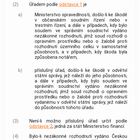
(2)
Úřadem podle
odstavce 1
je
a)
Ministerstvo spravedlnosti, došlo-li ke škodě
v občanském soudním řízení nebo v
trestním řízení
, a dále v případech, kdy bylo
soudem ve správním soudnictví vydáno
nezákonné rozhodnutí, jímž soud rozhodl o
opravném prostředku nebo o žalobě proti
rozhodnutí územního celku v samostatné
působnosti, a v případech, kdy škoda byla
způsobena notářem,
b)
příslušný úřad, došlo-li ke škodě v odvětví
státní správy, jež náleží do jeho působnosti,
a dále v případech, kdy bylo soudem ve
správním soudnictví vydáno nezákonné
rozhodnutí, jímž soud rozhodl o opravném
prostředku nebo o žalobě proti rozhodnutí
vydanému v odvětví státní správy, jež náleží
do působnosti tohoto úřadu.
(3)
Není-li možno příslušný úřad určit podle
odstavce 2
, jedná za stát Ministerstvo financí.
(4)
Bylo-li nezákonné rozhodnutí vydáno Českou