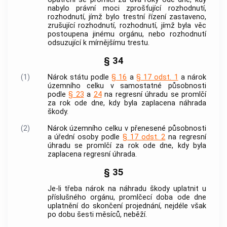
nabylo právní moci zprošťující rozhodnutí,
rozhodnutí, jímž bylo
trestní řízení
zastaveno,
zrušující rozhodnutí, rozhodnutí, jímž byla věc
postoupena jinému orgánu, nebo rozhodnutí
odsuzující k mírnějšímu trestu.
§ 34
(1)
Nárok státu podle
§ 16
a
§ 17 odst. 1
a nárok
územního celku v samostatné působnosti
podle
§ 23
a
24
na regresní úhradu se promlčí
za rok ode dne, kdy byla zaplacena náhrada
škody.
(2)
Nárok územního celku v přenesené působnosti
a úřední osoby podle
§ 17 odst. 2
na regresní
úhradu se promlčí za rok ode dne, kdy byla
zaplacena regresní úhrada.
§ 35
Je-li třeba nárok na náhradu škody uplatnit u
příslušného orgánu, promlčecí doba ode dne
uplatnění do skončení projednání, nejdéle však
po dobu šesti měsíců, neběží.