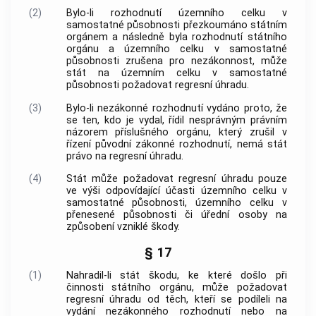
(2)
Bylo-li rozhodnutí územního celku v
samostatné působnosti přezkoumáno státním
orgánem a následně byla rozhodnutí státního
orgánu a územního celku v samostatné
působnosti zrušena pro nezákonnost, může
stát na územním celku v samostatné
působnosti požadovat regresní úhradu.
(3)
Bylo-li nezákonné rozhodnutí vydáno proto, že
se ten, kdo je vydal, řídil nesprávným právním
názorem příslušného orgánu, který zrušil v
řízení původní zákonné rozhodnutí, nemá stát
právo na regresní úhradu.
(4)
Stát může požadovat regresní úhradu pouze
ve výši odpovídající účasti územního celku v
samostatné působnosti, územního celku v
přenesené působnosti či úřední osoby na
způsobení vzniklé škody.
§ 17
(1)
Nahradil-li stát škodu, ke které došlo při
činnosti státního orgánu, může požadovat
regresní úhradu od těch, kteří se podíleli na
vydání nezákonného rozhodnutí nebo na