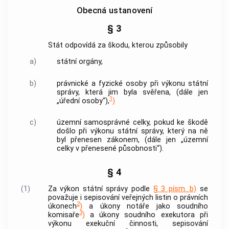
Obecná ustanovení
§ 3
Stát odpovídá za škodu, kterou způsobily
a)
státní orgány,
b)
právnické a fyzické osoby při výkonu státní
správy, která jim byla svěřena, (dále jen
1
„úřední osoby“),
)
c)
územní samosprávné celky, pokud ke škodě
došlo při výkonu státní správy, který na ně
byl přenesen zákonem, (dále jen „územní
celky v přenesené působnosti“).
§ 4
(1)
Za výkon státní správy podle
§ 3 písm. b)
se
považuje i sepisování veřejných listin o právních
2
úkonech
)
a úkony notáře jako soudního
3
komisaře
)
a úkony soudního exekutora při
výkonu exekuční činnosti, sepisování