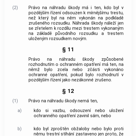
(2)
Právo na náhradu škody má i ten, kdo byl v
pozdějším řízení odsouzen k mírnějšímu trestu,
než který byl na něm vykonán na podkladě
zrušeného rozsudku. Náhrada škody náleží jen
se zřetelem k rozdílu mezi trestem vykonaným
na základě původního rozsudku a trestem
uloženým rozsudkem novým.
§ 11
Právo na náhradu škody způsobené
rozhodnutím o ochranném opatření má ten, na
němž bylo zcela nebo zčásti vykonáno
ochranné opatření, pokud bylo rozhodnutí v
pozdějším řízení jako nezákonné zrušeno.
§ 12
(1)
Právo na náhradu škody nemá ten,
a)
kdo si vazbu, odsouzení nebo uložení
ochranného opatření zavinil sám, nebo
b)
kdo byl zproštěn obžaloby nebo bylo proti
němu trestní stíhání zastaveno jen proto, že