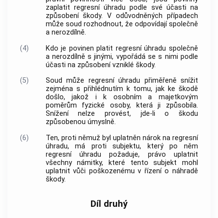
zaplatit regresní úhradu podle své účasti na
způsobení škody. V odůvodněných případech
může soud rozhodnout, že odpovídají společně
a nerozdílně.
(4)
Kdo je povinen platit regresní úhradu společně
a nerozdílně s jinými, vypořádá se s nimi podle
účasti na způsobení vzniklé škody.
(5)
Soud může regresní úhradu přiměřeně snížit
zejména s přihlédnutím k tomu, jak ke škodě
došlo, jakož i k osobním a majetkovým
poměrům fyzické osoby, která ji způsobila.
Snížení nelze provést, jde-li o škodu
způsobenou úmyslně.
(6)
Ten, proti němuž byl uplatněn nárok na regresní
úhradu, má proti subjektu, který po něm
regresní úhradu požaduje, právo uplatnit
všechny námitky, které tento subjekt mohl
uplatnit vůči poškozenému v řízení o náhradě
škody.
Díl druhý