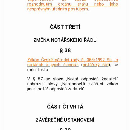
rozhodnutím orgánu státu nebo jeho
nesprávným úředním postupem
.
ČÁST TŘETÍ
ZMĚNA NOTÁŘSKÉHO ŘÁDU
§ 38
Zákon České národní rady č. 358/1992 Sb., o
notářích a jejich činnosti
(
notářský řád
), se
mění takto:
V § 57 se slova „Notář odpovídá žadateli“
nahrazují slovy „Nestanoví-li zvláštní zákon
jinak, notář odpovídá žadateli“.
ČÁST ČTVRTÁ
ZÁVĚREČNÉ USTANOVENÍ