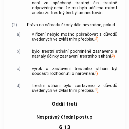
není za spáchaný
trestný čin
trestně
odpovědný nebo že mu byla udělena milost
anebo že
trestný čin
byl amnestován.
(2)
Právo na náhradu škody dále nevznikne, pokud
a)
v řízení nebylo možno pokračovat z důvodů
5
uvedených ve zvláštním předpisu,
)
b)
bylo trestní stíhání podmíněně zastaveno a
6
nastaly účinky zastavení trestního stíhání,
)
c)
výrok o zastavení trestního stíhání byl
7
součástí rozhodnutí o narovnání,
)
d)
trestní stíhání bylo zastaveno z důvodů
8
uvedených ve zvláštním předpisu.
)
Oddíl třetí
Nesprávný úřední postup
§ 13