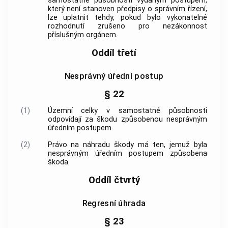
samostatné působnosti vydaným postupem,
který není stanoven předpisy o správním řízení,
lze uplatnit tehdy, pokud bylo vykonatelné
rozhodnutí zrušeno pro nezákonnost
příslušným orgánem.
Oddíl třetí
Nesprávný úřední postup
§ 22
(1)
Územní celky v samostatné působnosti
odpovídají za škodu způsobenou nesprávným
úředním postupem.
(2)
Právo na náhradu škody má ten, jemuž byla
nesprávným úředním postupem způsobena
škoda.
Oddíl čtvrtý
Regresní úhrada
§ 23