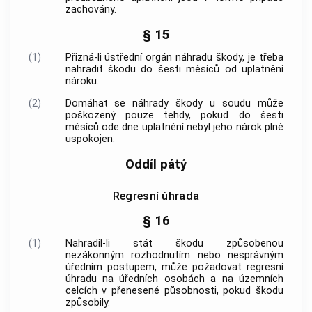
zachovány.
§ 15
(1)
Přizná-li ústřední orgán náhradu škody, je třeba
nahradit škodu do šesti měsíců od uplatnění
nároku.
(2)
Domáhat se náhrady škody u soudu může
poškozený pouze tehdy, pokud do šesti
měsíců ode dne uplatnění nebyl jeho nárok plně
uspokojen.
Oddíl pátý
Regresní úhrada
§ 16
(1)
Nahradil-li stát škodu způsobenou
nezákonným rozhodnutím nebo nesprávným
úředním postupem, může požadovat regresní
úhradu na úředních osobách a na územních
celcích v přenesené působnosti, pokud škodu
způsobily.