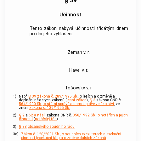
§ 39
Účinnost
Tento zákon nabývá účinnosti třicátým dnem
po dni jeho vyhlášení.
Zeman v. r.
Havel v. r.
Tošovský v. r.
1)
Např.
§ 39
zákona č. 289/1995 Sb.
, o lesích a o změně a
doplnění některých zákonů (
lesní zákon
),
§ 3
zákona ČNR č.
564/1990 Sb., o státní správě a samosprávě ve školství
, ve
znění
zákona č. 139/1995 Sb.
2)
§ 2
a
62 a násl.
zákona ČNR č.
358/1992 Sb., o notářích a jejich
činnosti
(
notářský řád
).
3)
§ 38
občanského soudního řádu
.
3a)
Zákon č. 120/2001 Sb., o soudních exekutorech a exekuční
činnosti (exekuční řád) a o změně dalších zákonů
.