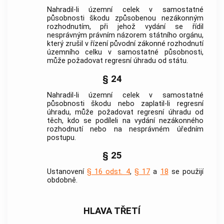
Nahradil-li územní celek v samostatné
působnosti škodu způsobenou nezákonným
rozhodnutím, při jehož vydání se řídil
nesprávným právním názorem státního orgánu,
který zrušil v řízení původní zákonné rozhodnutí
územního celku v samostatné působnosti,
může požadovat regresní úhradu od státu.
§ 24
Nahradil-li územní celek v samostatné
působnosti škodu nebo zaplatil-li regresní
úhradu, může požadovat regresní úhradu od
těch, kdo se podíleli na vydání nezákonného
rozhodnutí nebo na nesprávném úředním
postupu.
§ 25
Ustanovení
§ 16 odst. 4
,
§ 17
a
18
se použijí
obdobně.
HLAVA TŘETÍ