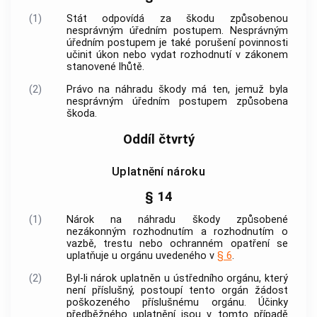
(1)
Stát odpovídá za škodu způsobenou
nesprávným úředním postupem. Nesprávným
úředním postupem je také porušení povinnosti
učinit úkon nebo vydat rozhodnutí v zákonem
stanovené lhůtě.
(2)
Právo na náhradu škody má ten, jemuž byla
nesprávným úředním postupem způsobena
škoda.
Oddíl čtvrtý
Uplatnění nároku
§ 14
(1)
Nárok na náhradu škody způsobené
nezákonným rozhodnutím a rozhodnutím o
vazbě, trestu nebo ochranném opatření se
uplatňuje u orgánu uvedeného v
§ 6
.
(2)
Byl-li nárok uplatněn u ústředního orgánu, který
není příslušný, postoupí tento orgán žádost
poškozeného příslušnému orgánu. Účinky
předběžného uplatnění jsou v tomto případě