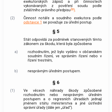
exekutorských zápisů a při činnostech
vykonávaných z pověření soudu podle
3a
zvláštního právního předpisu
)
.
(2)
Činnost notáře a soudního exekutora podle
odstavce 1
se považuje za úřední postup.
§ 5
Stát odpovídá za podmínek stanovených tímto
zákonem za škodu, která byla způsobena
a)
rozhodnutím, jež bylo vydáno v občanském
soudním řízení, ve správním řízení nebo v
řízení trestním,
b)
nesprávným úředním postupem.
§ 6
(1)
Ve věcech náhrady škody způsobené
rozhodnutím nebo nesprávným úředním
postupem a o regresních úhradách jednají
jménem státu ministerstva a jiné ústřední
správní úřady (dále jen „úřad“).