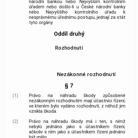
národní bankou nebo Nejvyšším kontrolním
úřadem nebo došlo-li u České národní banky
nebo Nejvyššího kontrolního úřadu k
nesprávnému úřednímu postupu, jednají za stát
tyto orgány.
Oddíl druhý
Rozhodnutí
Nezákonné rozhodnutí
§ 7
(1)
Právo na náhradu škody způsobené
nezákonným rozhodnutím mají účastníci řízení,
ve kterém bylo vydáno rozhodnutí, z něhož jim
vznikla škoda.
(2)
Právo na náhradu škody má i ten, s nímž
nebylo jednáno jako s účastníkem řízení,
ačkoliv s ním jako s účastníkem řízení jednáno
být mělo.