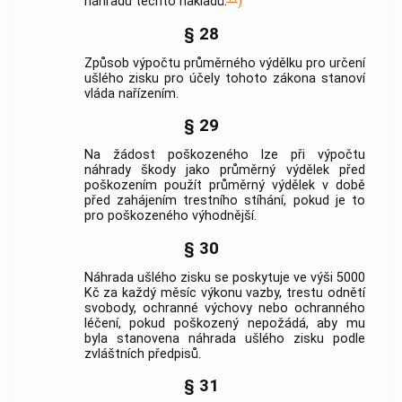
náhradu těchto nákladů.
)
§ 28
Způsob výpočtu průměrného výdělku pro určení
ušlého zisku pro účely tohoto zákona stanoví
vláda nařízením.
§ 29
Na žádost poškozeného lze při výpočtu
náhrady škody jako průměrný výdělek před
poškozením použít průměrný výdělek v době
před zahájením trestního stíhání, pokud je to
pro poškozeného výhodnější.
§ 30
Náhrada ušlého zisku se poskytuje ve výši 5000
Kč za každý měsíc výkonu vazby, trestu odnětí
svobody, ochranné výchovy nebo ochranného
léčení, pokud poškozený nepožádá, aby mu
byla stanovena náhrada ušlého zisku podle
zvláštních předpisů.
§ 31