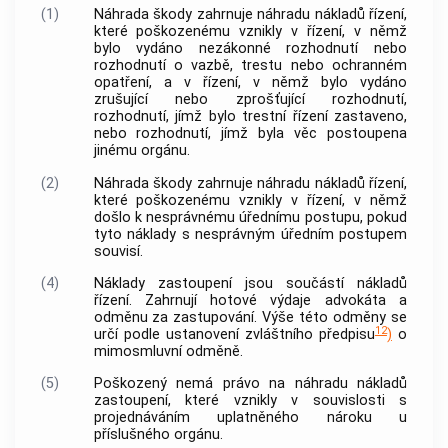
(1)
Náhrada škody zahrnuje náhradu nákladů řízení,
které poškozenému vznikly v řízení, v němž
bylo vydáno nezákonné rozhodnutí nebo
rozhodnutí o vazbě, trestu nebo ochranném
opatření, a v řízení, v němž bylo vydáno
zrušující nebo zprošťující rozhodnutí,
rozhodnutí, jímž bylo
trestní řízení
zastaveno,
nebo rozhodnutí, jímž byla věc postoupena
jinému orgánu.
(2)
Náhrada škody zahrnuje náhradu nákladů řízení,
které poškozenému vznikly v řízení, v němž
došlo k nesprávnému úřednímu postupu, pokud
tyto náklady s nesprávným úředním postupem
souvisí.
(4)
Náklady zastoupení jsou součástí nákladů
řízení. Zahrnují hotové výdaje
advokáta
a
odměnu za zastupování. Výše této odměny se
12
určí podle ustanovení zvláštního předpisu
)
o
mimosmluvní odměně.
(5)
Poškozený nemá právo na náhradu nákladů
zastoupení, které vznikly v souvislosti s
projednáváním uplatněného nároku u
příslušného orgánu.