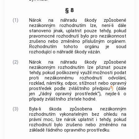
§ 8
(1)
Nárok na náhradu škody způsobené
nezákonným rozhodnutím lze, není-li dále
stanoveno jinak, uplatnit pouze tehdy, pokud
pravomocné rozhodnutí bylo pro nezákonnost
zrušeno nebo změněno příslušným orgánem.
Rozhodnutím tohoto orgánu je soud
rozhodující o náhradě škody vázán.
(2)
Nárok na náhradu škody způsobené
nezákonným rozhodnutím lze přiznat pouze
tehdy, pokud poškozený využil možnosti podat
proti nezákonnému rozhodnutí odvolání,
rozklad, námitky, odpor, stížnost nebo opravný
4
prostředek podle zvláštního předpisu
)
(dále
jen „řádný opravný prostředek“), nejde-li o
případy zvláštního zřetele hodné.
(3)
Byla-li škoda způsobena nezákonným
rozhodnutím vykonatelným bez ohledu na
právní moc, lze nárok uplatnit i tehdy, pokud
rozhodnutí bylo zrušeno nebo změněno na
základě řádného opravného prostředku.