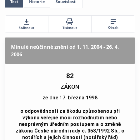
Text
Historie
Souvislosti
Obsah
Stáhnout
Tisknout
Minulé neúčinné znění
od 1. 11. 2004 - 26. 4.
2006
82
ZÁKON
ze dne 17. března 1998
o odpovědnosti za škodu způsobenou při
výkonu veřejné moci rozhodnutím nebo
nesprávným úředním postupem a o změně
zákona České národní rady č. 358/1992 Sb., o
notářích a jejich činnosti (notářský řád)