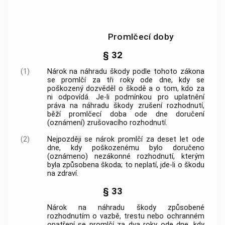
Promlčecí doby
§ 32
(1)
Nárok na náhradu škody podle tohoto zákona
se promlčí za tři roky ode dne, kdy se
poškozený dozvěděl o škodě a o tom, kdo za
ni odpovídá. Je-li podmínkou pro uplatnění
práva na náhradu škody zrušení rozhodnutí,
běží promlčecí doba ode dne doručení
(oznámení) zrušovacího rozhodnutí.
(2)
Nejpozději se nárok promlčí za deset let ode
dne, kdy poškozenému bylo doručeno
(oznámeno) nezákonné rozhodnutí, kterým
byla způsobena škoda; to neplatí, jde-li o škodu
na zdraví.
§ 33
Nárok na náhradu škody způsobené
rozhodnutím o vazbě, trestu nebo ochranném
opatření se promlčí za dva roky ode dne, kdy