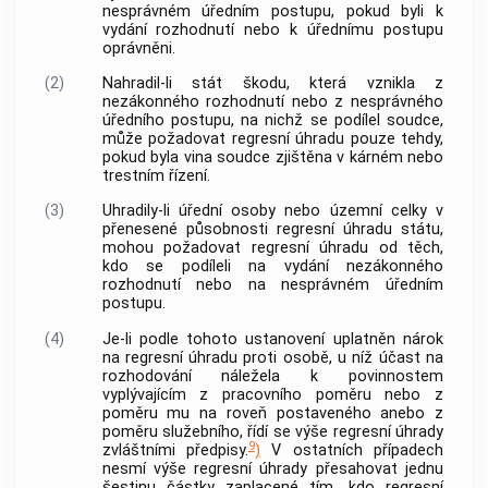
nesprávném úředním postupu, pokud byli k
vydání rozhodnutí nebo k úřednímu postupu
oprávněni.
(2)
Nahradil-li stát škodu, která vznikla z
nezákonného rozhodnutí nebo z nesprávného
úředního postupu, na nichž se podílel soudce,
může požadovat regresní úhradu pouze tehdy,
pokud byla vina soudce zjištěna v kárném nebo
trestním řízení
.
(3)
Uhradily-li úřední osoby nebo územní celky v
přenesené působnosti regresní úhradu státu,
mohou požadovat regresní úhradu od těch,
kdo se podíleli na vydání nezákonného
rozhodnutí nebo na nesprávném úředním
postupu.
(4)
Je-li podle tohoto ustanovení uplatněn nárok
na regresní úhradu proti osobě, u níž účast na
rozhodování náležela k povinnostem
vyplývajícím z pracovního poměru nebo z
poměru mu na roveň postaveného anebo z
poměru služebního, řídí se výše regresní úhrady
9
zvláštními předpisy.
)
V ostatních případech
nesmí výše regresní úhrady přesahovat jednu
šestinu částky zaplacené tím, kdo regresní