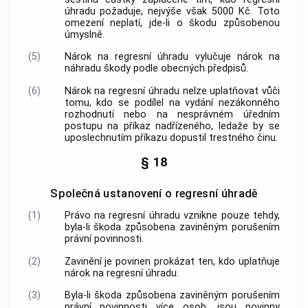
úhradu požaduje, nejvýše však 5000 Kč. Toto
omezení neplatí, jde-li o škodu způsobenou
úmyslně.
(5)
Nárok na regresní úhradu vylučuje nárok na
náhradu škody podle obecných předpisů.
(6)
Nárok na regresní úhradu nelze uplatňovat vůči
tomu, kdo se podílel na vydání nezákonného
rozhodnutí nebo na nesprávném úředním
postupu na příkaz nadřízeného, ledaže by se
uposlechnutím příkazu dopustil
trestného činu
.
§ 18
Společná ustanovení o regresní úhradě
(1)
Právo na regresní úhradu vznikne pouze tehdy,
byla-li škoda způsobena zaviněným porušením
právní povinnosti.
(2)
Zavinění je povinen prokázat ten, kdo uplatňuje
nárok na regresní úhradu.
(3)
Byla-li škoda způsobena zaviněným porušením
právní povinnosti více osob, jsou povinny