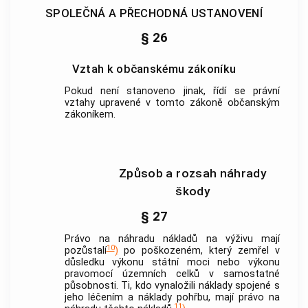
SPOLEČNÁ A PŘECHODNÁ USTANOVENÍ
§ 26
Vztah k občanskému zákoníku
Pokud není stanoveno jinak, řídí se právní
vztahy upravené v tomto zákoně občanským
zákoníkem.
Způsob a rozsah náhrady
škody
§ 27
Právo na náhradu nákladů na výživu mají
10
pozůstalí
)
po poškozeném, který zemřel v
důsledku výkonu státní moci nebo výkonu
pravomocí územních celků v samostatné
působnosti. Ti, kdo vynaložili náklady spojené s
jeho léčením a náklady pohřbu, mají právo na
11