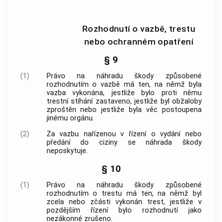
Rozhodnutí o vazbě, trestu
nebo ochranném opatření
§ 9
(1)
Právo na náhradu škody způsobené
rozhodnutím o vazbě má ten, na němž byla
vazba vykonána, jestliže bylo proti němu
trestní stíhání zastaveno, jestliže byl obžaloby
zproštěn nebo jestliže byla věc postoupena
jinému orgánu.
(2)
Za vazbu nařízenou v řízení o vydání nebo
předání do ciziny se náhrada škody
neposkytuje.
§ 10
(1)
Právo na náhradu škody způsobené
rozhodnutím o trestu má ten, na němž byl
zcela nebo zčásti vykonán trest, jestliže v
pozdějším řízení bylo rozhodnutí jako
nezákonné zrušeno.