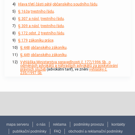
4)
Hlava třetí části páté
občanského soudního řádu
.
5)
§ 163a
trestního řádu
.
6)
§ 307 a násl.
trestního řádu
.
7)
§ 309 a násl.
trestního řádu
.
8)
§ 172 odst. 2
trestního řádu
.
9)
§ 179
zákoníku práce
.
10)
§ 448
občanského zákoníku
.
11)
§ 449
občanského zákoníku
.
12)
Vyhláška Ministerstva spravedlnosti č. 177/1996 Sb., o
odměnách advokátů a náhradách advokátů za poskytování
právních služeb
(advokátní tarif), ve znění
vyhlášky č.
235/1997 Sb.
mapa serveru
o nás
reklama
podmínky provozu
kontakty
publikační podmínky
FAQ
obchodní a reklamační podmínky