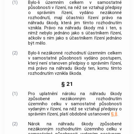
(1)
Bylo-li územním celkem v samostatné
působnosti v řízení, na něž se vztahují předpisy
o správním řízení, vydáno nezákonné
rozhodnutí, mají účastníci řízení právo na
náhradu škody, která jim tímto rozhodnutím
vznikla. Právo na náhradu škody má i ten, s
nímž nebylo jednáno jako s účastníkem řízení,
ačkoliv s ním jako s účastníkem řízení jednáno
být mělo.
(2)
Bylo-li nezákonné rozhodnutí územním celkem
v samostatné působnosti vydáno postupem,
který není stanoven předpisy o správním řízení,
má právo na náhradu škody ten, komu tímto
rozhodnutím vznikla škoda.
§ 21
(1)
Pro uplatnění nároku na náhradu škody
způsobené nezákonným rozhodnutím
územního celku v samostatné působnosti
vydaným v řízení, na něž se vztahují předpisy o
správním řízení, platí obdobně ustanovení
§ 8
.
(2)
Nárok na náhradu škody způsobené
nezákonným rozhodnutím územního celku v