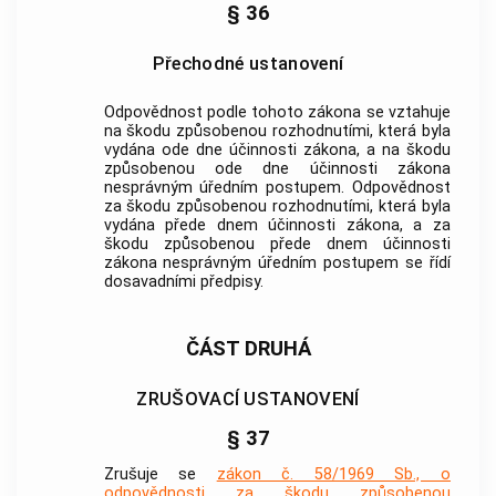
§ 36
Přechodné ustanovení
Odpovědnost podle tohoto zákona se vztahuje
na škodu způsobenou rozhodnutími, která byla
vydána ode dne účinnosti zákona, a na škodu
způsobenou ode dne účinnosti zákona
nesprávným úředním postupem. Odpovědnost
za škodu způsobenou rozhodnutími, která byla
vydána přede dnem účinnosti zákona, a za
škodu způsobenou přede dnem účinnosti
zákona nesprávným úředním postupem se řídí
dosavadními předpisy.
ČÁST DRUHÁ
ZRUŠOVACÍ USTANOVENÍ
§ 37
Zrušuje se
zákon č. 58/1969 Sb., o
odpovědnosti za škodu způsobenou