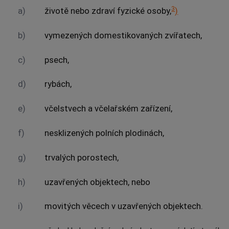
3
a)
životě nebo zdraví fyzické osoby,
)
b)
vymezených domestikovaných zvířatech
,
c)
psech,
d)
rybách
,
e)
včelstvech a včelařském zařízení,
f)
nesklizených polních plodinách,
g)
trvalých porostech,
h)
uzavřených objektech
, nebo
i)
movitých věcech v
uzavřených objektech
.