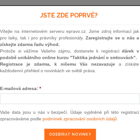
Aktuální znění
od 1. 1. 2026
JSTE ZDE POPRVÉ?
Vítejte na internetovém serveru epravo.cz. Jsme zdroj informací jak
115
pro laiky, tak i pro právníky profesionály.
Zaregistrujte se u nás a
získejte zdarma řadu výhod.
ZÁKON
Protože si vážíme Vašeho zájmu, dostanete k registraci
dárek v
podobě unikátního online kurzu "Taktika jednání o smlouvách".
ze dne 5. dubna 2000
Registrace je zdarma, k ničemu Vás nezavazuje
a získáte
každodenní přehled o novinkách ve světě práva.
o poskytování náhrad škod způsobených vybran
živočichy
E-mailová adresa:
*
Parlament se usnesl na tomto zákoně České rep
Vaše data jsou u nás v bezpečí. Údaje vyplněné při této registraci
zpracováváme podle
podmínek zpracování osobních údajů
ČÁST PRVNÍ