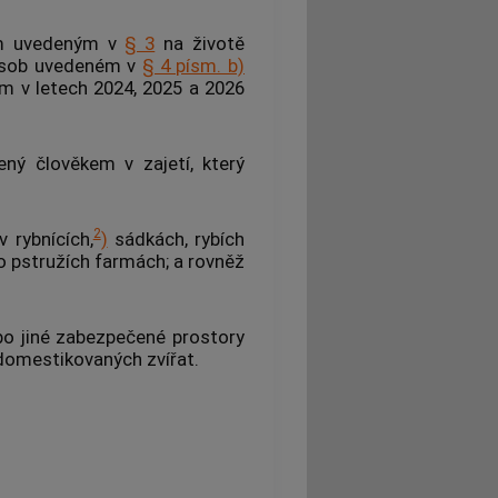
em uvedeným v
§ 3
na životě
 osob uvedeném v
§ 4 písm. b)
 v letech 2024, 2025 a 2026
ený člověkem v zajetí, který
2
 rybnících,
)
sádkách, rybích
o pstružích farmách; a rovněž
o jiné zabezpečené prostory
 domestikovaných zvířat.