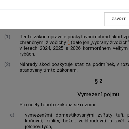
ÚVODNÍ USTANOVENÍ
§ 1
ZAVŘÍT
Předmět úpravy
(1)
Tento zákon upravuje poskytování náhrad škod z
1
chráněnými živočichy
)
(dále jen „vybraný živočic
v letech 2024, 2025 a 2026 kormoránem velkým 
rybách
.
(2)
Náhrady
škod
poskytuje stát za podmínek, v roz
stanoveny tímto zákonem.
§ 2
Vymezení pojmů
Pro účely tohoto zákona se rozumí
a)
vymezenými domestikovanými zvířaty tuři, p
koňovití, králíci, běžci, velbloudovití a zv
jelenovitých,