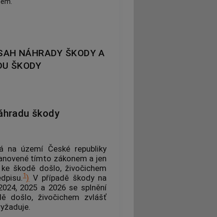
nem.
SAH NÁHRADY ŠKODY A
DU ŠKODY
áhradu škody
á na území České republiky
tanovené tímto zákonem a jen
y ke škodě došlo, živočichem
1
dpisu.
)
V případě škody na
24, 2025 a 2026 se splnění
dě došlo, živočichem zvlášť
vyžaduje.