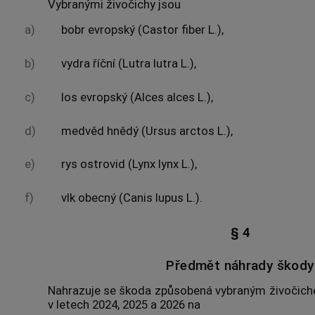
Vybranými živočichy jsou
a)
bobr evropský (Castor fiber L.),
b)
vydra říční (Lutra lutra L.),
c)
los evropský (Alces alces L.),
d)
medvěd hnědý (Ursus arctos L.),
e)
rys ostrovid (Lynx lynx L.),
f)
vlk obecný (Canis lupus L.).
§ 4
Předmět náhrady škody
Nahrazuje se škoda způsobená vybraným živoči
v letech 2024, 2025 a 2026 na