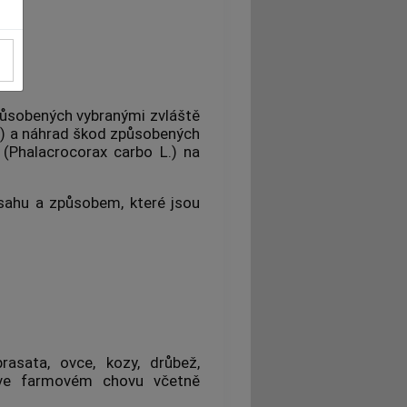
působených vybranými zvláště
h“) a náhrad škod způsobených
(Phalacrocorax carbo L.) na
sahu a způsobem, které jsou
rasata, ovce, kozy, drůbež,
ěř ve farmovém chovu včetně