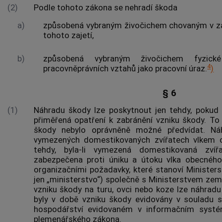
(2)
Podle tohoto zákona se nehradí
škoda
a)
způsobená vybraným živočichem chovaným v zaj
tohoto zajetí,
b)
způsobená vybraným živočichem fyzick
4
pracovněprávních vztahů jako pracovní úraz.
)
§ 6
(1)
Náhradu škody lze poskytnout jen tehdy, pokud 
přiměřená opatření k zabránění vzniku škody. To 
škody nebylo oprávněně možné předvídat. N
vymezených domestikovaných zvířatech vlkem 
tehdy, byla-li vymezená domestikovaná zví
zabezpečena proti úniku a útoku vlka obecnéh
organizačními požadavky, které stanoví Ministers
jen „ministerstvo“) společně s Ministerstvem zem
vzniku škody na turu, ovci nebo koze lze náhradu
byly v době vzniku škody evidovány v souladu
hospodářství evidovaném v informačním systé
plemenářského zákona.