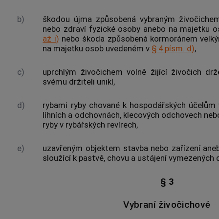
b)
škodou újma způsobená vybraným živočich
nebo zdraví fyzické osoby anebo na majetku
až i)
nebo škoda způsobená kormoránem velkým
na majetku osob uvedeném v
§ 4 písm. d)
,
c)
uprchlým živočichem
volně žijící živočich drž
svému držiteli unikl,
d)
rybami
ryby
chované k hospodářských účelům v
líhních a odchovnách, klecových odchovech neb
ryby
v rybářských revírech,
e)
uzavřeným objektem stavba nebo zařízení aneb
sloužící k pastvě, chovu a ustájení vymezených
§ 3
Vybraní živočichové