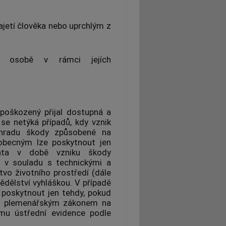
etí člověka nebo uprchlým z
é osobě v rámci jejích
poškozený přijal dostupná a
se netýká případů, kdy vznik
áhradu škody způsobené na
obecným lze poskytnout jen
řata v době vzniku škody
o v souladu s technickými a
tvo životního prostředí (dále
ědělství vyhláškou. V případě
 poskytnout jen tehdy, pokud
 s plemenářským zákonem na
mu ústřední evidence podle