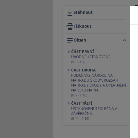
Stáhnout
Tisknout
Obsah
ČÁST PRVNÍ
ÚVODNÍ USTANOVENÍ
(§ 1 - § 4)
ČÁST DRUHÁ
PODMÍNKY NÁROKU NA
NÁHRADU ŠKODY, ROZSAH
NÁHRADY ŠKODY A UPLATNĚNÍ
NÁROKU NA NÁ…
(§ 5 - § 10)
ČÁST TŘETÍ
USTANOVENÍ SPOLEČNÁ A
ZÁVĚREČNÁ
(§ 11 - § 13)