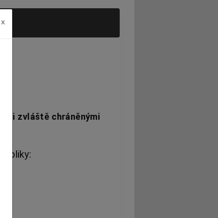
x
ými zvláště chráněnými
ubliky: