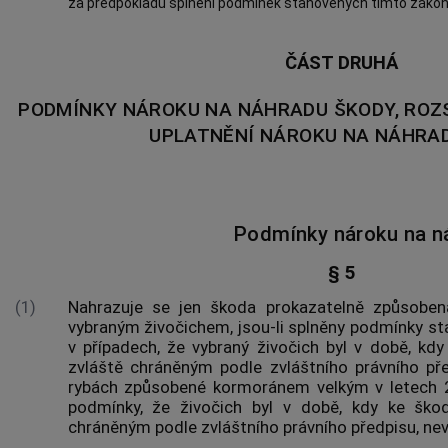
za předpokladu splnění podmínek stanovených tímto záko
ČÁST DRUHÁ
PODMÍNKY NÁROKU NA NÁHRADU ŠKODY, ROZ
UPLATNĚNÍ NÁROKU NA NÁHRA
Podmínky nároku na n
§ 5
(1)
Nahrazuje se jen škoda prokazatelně způsoben
vybraným živočichem, jsou-li splněny podmínky s
v případech, že vybraný živočich byl v době, kd
zvláště chráněným podle zvláštního právního pře
rybách
způsobené kormoránem velkým v letech 20
podmínky, že živočich byl v době, kdy ke ško
chráněným podle zvláštního právního předpisu, ne