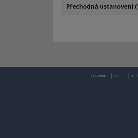
Přechodná ustanovení (
mapa serveru
o nás
rek