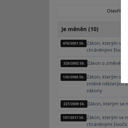
Otevřít v
Je měněn (10)
Zákon, kterým se m
476/2001 Sb.
chráněnými živoči
Zákon o změně a z
320/2002 Sb.
Zákon, kterým se m
130/2006 Sb.
změně některých so
zákony
Zákon, kterým se m
227/2009 Sb.
Zákon, kterým se m
197/2017 Sb.
chráněnými živočic