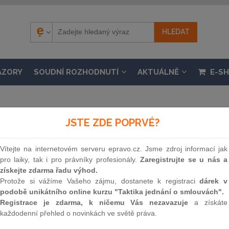
ÁZORY
SOUDNÍ ROZHODNUTÍ
AKTUÁLNĚ
E-S
JSTE ZDE POPRVÉ?
.
Vítejte na internetovém serveru epravo.cz. Jsme zdroj informací jak
pro laiky, tak i pro právníky profesionály.
Zaregistrujte se u nás a
d škod způsobených vybranými zvláště chráněnými
získejte zdarma řadu výhod.
nosti 1. 1. 2026, částka 35 / 2000
Protože si vážíme Vašeho zájmu, dostanete k registraci
dárek v
podobě unikátního online kurzu "Taktika jednání o smlouvách".
Registrace je zdarma, k ničemu Vás nezavazuje
a získáte
Souvislosti
každodenní přehled o novinkách ve světě práva.