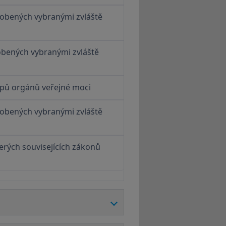
sobených vybranými zvláště
obených vybranými zvláště
tupů orgánů veřejné moci
sobených vybranými zvláště
erých souvisejících zákonů