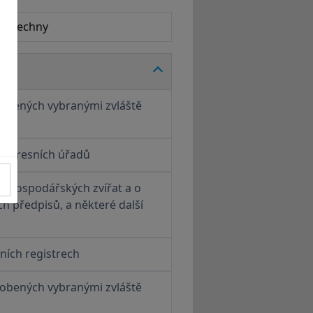
t všechny
sobených vybranými zvláště
i okresních úřadů
ci hospodářských zvířat a o
h předpisů, a některé další
ních registrech
sobených vybranými zvláště