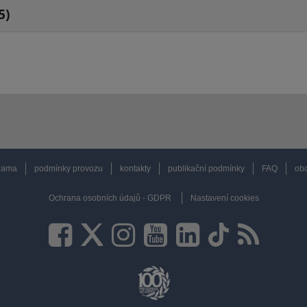
5)
lama
podmínky provozu
kontakty
publikační podmínky
FAQ
obc
Ochrana osobních údajů - GDPR
Nastavení cookies