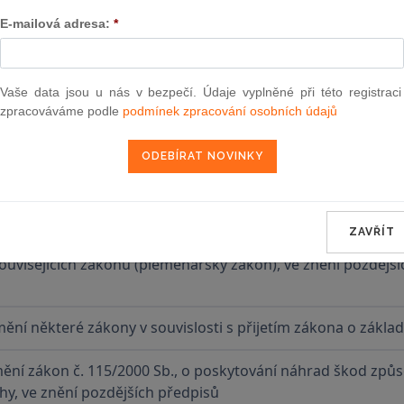
E-mailová adresa:
*
šechny
Zavří
Vaše data jsou u nás v bezpečí. Údaje vyplněné při této registraci
zpracováváme podle
podmínek zpracování osobních údajů
ění zákon č. 115/2000 Sb., o poskytování náhrad škod způ
chy
rušení některých zákonů v souvislosti s ukončením činnost
ZAVŘÍT
ění zákon č. 154/2000 Sb., o šlechtění, plemenitbě a eviden
uvisejících zákonů (plemenářský zákon), ve znění pozdějšíc
ění některé zákony v souvislosti s přijetím zákona o základ
ění zákon č. 115/2000 Sb., o poskytování náhrad škod způ
hy, ve znění pozdějších předpisů