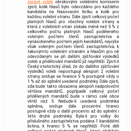
správě voleb
okrskovými volebními komisemi
zjistí, kolik hlasů bylo odevzdáno pro každého
kandidáta na hlasovacím lístku a kolik pro
každou volební stranu. Dále zjistí celkový počet
platných hlasů pro všechny volební strany a
která z volebních stran získala méně než 5 % z
celkového počtu platných hlasů poděleného
voleným počtem členů zastupitelstva a
vynásobeného počtem jejích kandidátů, nejvýše
však voleným počtem členů zastupitelstva; k
takovýmto volebním stranám a hlasům pro ně
odevzdaným se při dalším zjišťování výsledků
voleb a přidělování mandátů již nepřihlíží. Zjistí-li
Český statistický úřad, že do dalšího zjišťování
výsledků voleb nepostupují alespoň 2 volební
strany, snižuje se hranice 5 % postupně vždy o
1 % až do splnění uvedené podmínky. Dále zjistí,
zda bude takto obsazena alespoň nadpoloviční
většina mandátů, popřípadě celkový počet
přidělených mandátů bude v rámci celé
obce
větší než 5. Nebude-li uvedená podmínka
splněna, snižuje dále procentní hranici
postupně vždy o další procento až do splnění i
této druhé podmínky. Byla-li pro volby do
příslušného zastupitelstva podána 1 kandidátní
listina, k hranici 5 % se nepřihlíží. Poté dělí