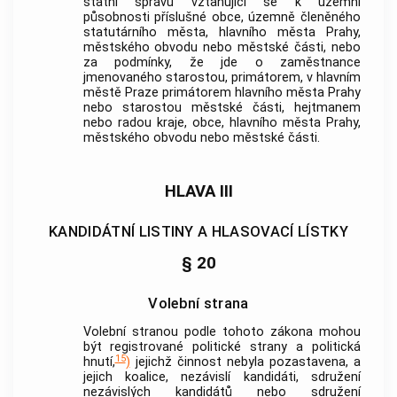
státní správu vztahující se k územní
působnosti příslušné
obce
, územně členěného
statutárního města, hlavního města Prahy,
městského obvodu nebo městské části, nebo
za podmínky, že jde o zaměstnance
jmenovaného starostou, primátorem, v hlavním
městě Praze primátorem hlavního města Prahy
nebo starostou městské části, hejtmanem
nebo radou kraje,
obce
, hlavního města Prahy,
městského obvodu nebo městské části.
HLAVA III
KANDIDÁTNÍ LISTINY A HLASOVACÍ LÍSTKY
§ 20
Volební strana
Volební stranou podle tohoto zákona mohou
být registrované politické strany a politická
15
hnutí,
)
jejichž činnost nebyla pozastavena, a
jejich koalice, nezávislí kandidáti, sdružení
nezávislých kandidátů nebo sdružení