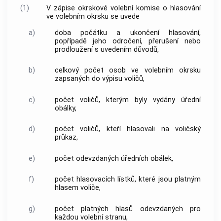
(1)
V zápise okrskové volební komise o hlasování
ve volebním okrsku se uvede
a)
doba počátku a ukončení hlasování,
popřípadě jeho odročení, přerušení nebo
prodloužení s uvedením důvodů,
b)
celkový počet osob ve volebním okrsku
zapsaných do výpisu voličů,
c)
počet voličů, kterým byly vydány úřední
obálky,
d)
počet voličů, kteří hlasovali na voličský
průkaz,
e)
počet odevzdaných úředních obálek,
f)
počet hlasovacích lístků, které jsou platným
hlasem voliče,
g)
počet platných hlasů odevzdaných pro
každou volební stranu,