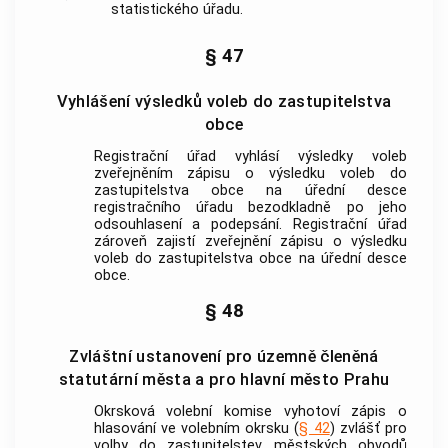
statistického úřadu.
§ 47
Vyhlášení výsledků voleb do zastupitelstva
obce
Registrační úřad vyhlásí výsledky voleb
zveřejněním zápisu o výsledku voleb do
zastupitelstva
obce
na úřední desce
registračního úřadu bezodkladně po jeho
odsouhlasení a podepsání. Registrační úřad
zároveň zajistí zveřejnění zápisu o výsledku
voleb do zastupitelstva
obce
na úřední desce
obce
.
§ 48
Zvláštní ustanovení pro územně členěná
statutární města a pro hlavní město Prahu
Okrsková volební komise vyhotoví zápis o
hlasování ve volebním okrsku (
§ 42
) zvlášť pro
volby do zastupitelstev městských obvodů