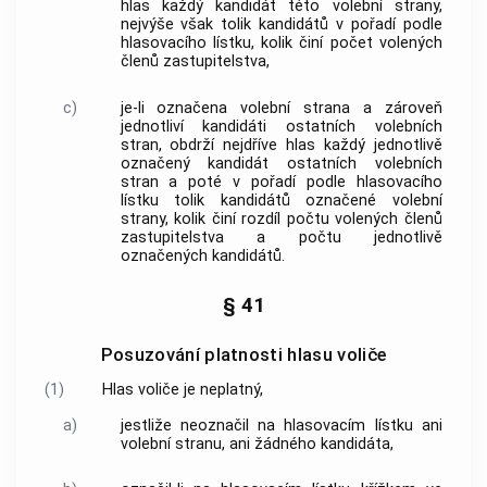
hlas každý kandidát této volební strany,
nejvýše však tolik kandidátů v pořadí podle
hlasovacího lístku, kolik činí počet volených
členů zastupitelstva,
c)
je-li označena volební strana a zároveň
jednotliví kandidáti ostatních volebních
stran, obdrží nejdříve hlas každý jednotlivě
označený kandidát ostatních volebních
stran a poté v pořadí podle hlasovacího
lístku tolik kandidátů označené volební
strany, kolik činí rozdíl počtu volených členů
zastupitelstva a počtu jednotlivě
označených kandidátů.
§ 41
Posuzování platnosti hlasu voliče
(1)
Hlas voliče je neplatný,
a)
jestliže neoznačil na hlasovacím lístku ani
volební stranu, ani žádného kandidáta,