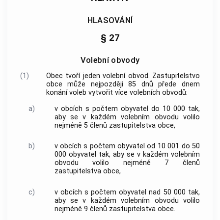
HLASOVÁNÍ
§ 27
Volební obvody
(1)
Obec
tvoří jeden volební obvod. Zastupitelstvo
obce
může nejpozději 85 dnů přede dnem
konání voleb vytvořit více volebních obvodů:
a)
v
obcích
s počtem obyvatel do 10 000 tak,
aby se v každém volebním obvodu volilo
nejméně 5 členů zastupitelstva
obce
,
b)
v
obcích
s počtem obyvatel od 10 001 do 50
000 obyvatel tak, aby se v každém volebním
obvodu volilo nejméně 7 členů
zastupitelstva
obce
,
c)
v
obcích
s počtem obyvatel nad 50 000 tak,
aby se v každém volebním obvodu volilo
nejméně 9 členů zastupitelstva
obce
.