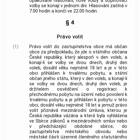
opakované hlasování, nové volby a doplňovací
volby se konají v jednom dni. Hlasování začíná v
7.00 hodin a končí ve 22.00 hodin.
§ 4
Právo volit
(1)
Právo volit do zastupitelstva
obce
má občan
obce
za předpokladu, že jde o státního občana
České republiky, který alespoň v den voleb, a
konají-li se volby ve dvou dnech, druhý den
voleb, dosáhl věku nejméně 18 let a je v této
obci
přihlášen k trvalému pobytu, a státní
občan jiného státu, který v den voleb, a konají-li
se volby ve dvou dnech, druhý den voleb, je
držitelem osvědčení o registraci k
přechodnému pobytu na území nebo povolení k
trvalému pobytu a je přihlášen k pobytu v této
obci
, dosáhl věku nejméně 18 let a jemuž právo
volit přiznává mezinárodní úmluva, kterou je
Česká republika vázána a která byla vyhlášena
ve Sbírce zákonů a mezinárodních smluv nebo
v předcházející obdobné sbírce; do
zastupitelstva městského obvodu nebo
městské části územně členěného statutárního