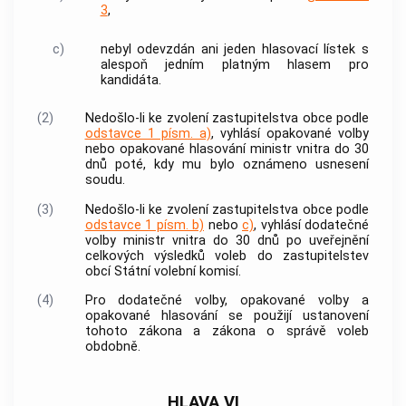
3
,
c)
nebyl odevzdán ani jeden hlasovací lístek s
alespoň jedním platným hlasem pro
kandidáta.
(2)
Nedošlo-li ke zvolení zastupitelstva
obce
podle
odstavce 1 písm. a)
, vyhlásí opakované volby
nebo opakované hlasování ministr vnitra do 30
dnů poté, kdy mu bylo oznámeno usnesení
soudu.
(3)
Nedošlo-li ke zvolení zastupitelstva
obce
podle
odstavce 1 písm. b)
nebo
c)
, vyhlásí dodatečné
volby ministr vnitra do 30 dnů po uveřejnění
celkových výsledků voleb do zastupitelstev
obcí
Státní volební komisí.
(4)
Pro dodatečné volby, opakované volby a
opakované hlasování se použijí ustanovení
tohoto zákona a zákona o správě voleb
obdobně.
HLAVA VI