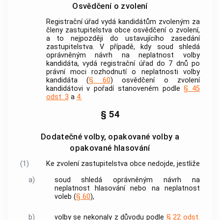
Osvědčení o zvolení
Registrační úřad vydá kandidátům zvoleným za
členy zastupitelstva
obce
osvědčení o zvolení,
a to nejpozději do ustavujícího zasedání
zastupitelstva. V případě, kdy soud shledá
oprávněným návrh na neplatnost volby
kandidáta, vydá registrační úřad do 7 dnů po
právní moci rozhodnutí o neplatnosti volby
kandidáta (
§ 60
) osvědčení o zvolení
kandidátovi v pořadí stanoveném podle
§ 45
odst. 3
a
4.
§ 54
Dodatečné volby, opakované volby a
opakované hlasování
(1)
Ke zvolení zastupitelstva
obce
nedojde, jestliže
a)
soud shledá oprávněným návrh na
neplatnost hlasování nebo na neplatnost
voleb (
§ 60
),
b)
volby se nekonaly z důvodu podle
§ 22 odst.