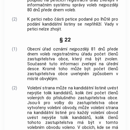
podpisů na peticích registrační úřad zveřejní v
informačním systému správy voleb nejpozději
80 dnů přede dnem voleb.
(2)
K petici nebo části petice podané po lhůtě pro
podání kandidátní listiny se nepřihlíží. Vady v
petici nelze zhojit.
§ 22
(1)
Obecní úřad oznámí nejpozději 81 dnů přede
dnem voleb registračnímu úřadu počet členů
zastupitelstva
obce
, který má být zvolen.
Současně tuto informaci zveřejní na úřední
desce. Kromě toho může být počet členů
zastupitelstva
obce
uveřejněn způsobem v
místě obvyklým.
(2)
Volební strana může na kandidátní listině uvést
nejvýše tolik kandidátů, kolik činí počet členů
volených do příslušného zastupitelstva
obce
.
Jsou-li pro volby do zastupitelstva
obce
vytvořeny volební obvody, může volební strana
na kandidátní listině pro každý volební obvod
uvést nejvýše tolik kandidátů, kolik členů
tohoto zastupitelstva má být v tomto
volebním obvodu voleno. V
obcích
, kde se má