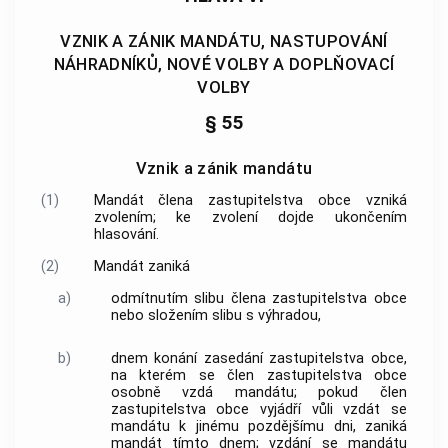
VZNIK A ZÁNIK MANDÁTU, NASTUPOVÁNÍ
NÁHRADNÍKŮ, NOVÉ VOLBY A DOPLŇOVACÍ
VOLBY
§ 55
Vznik a zánik mandátu
(1)
Mandát člena zastupitelstva
obce
vzniká
zvolením; ke zvolení dojde ukončením
hlasování.
(2)
Mandát zaniká
a)
odmítnutím slibu člena zastupitelstva
obce
nebo složením slibu s výhradou,
b)
dnem konání zasedání zastupitelstva
obce
,
na kterém se člen zastupitelstva
obce
osobně vzdá mandátu; pokud člen
zastupitelstva
obce
vyjádří vůli vzdát se
mandátu k jinému pozdějšímu dni, zaniká
mandát tímto dnem; vzdání se mandátu