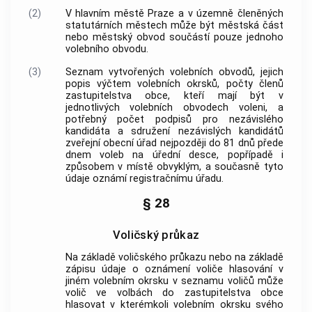
(2)
V hlavním městě Praze a v územně členěných
statutárních městech může být městská část
nebo městský obvod součástí pouze jednoho
volebního obvodu.
(3)
Seznam vytvořených volebních obvodů, jejich
popis výčtem volebních okrsků, počty členů
zastupitelstva
obce
, kteří mají být v
jednotlivých volebních obvodech voleni, a
potřebný počet podpisů pro nezávislého
kandidáta a sdružení nezávislých kandidátů
zveřejní obecní úřad nejpozději do 81 dnů přede
dnem voleb na úřední desce, popřípadě i
způsobem v místě obvyklým, a současně tyto
údaje oznámí registračnímu úřadu.
§ 28
Voličský průkaz
Na základě voličského průkazu nebo na základě
zápisu údaje o oznámení voliče hlasování v
jiném volebním okrsku v seznamu voličů může
volič ve volbách do zastupitelstva
obce
hlasovat v kterémkoli volebním okrsku svého