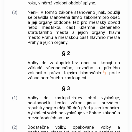
roku, v němž volební období uplyne.
(3)
Není-li v tomto zákoně stanoveno jinak, použijí
se pravidla stanovená tímto zákonem pro
obec
a její orgány obdobně též pro městský obvod
nebo městskou část územně členěného
statutárního města a jejich orgány, hlavní
město Prahu a městskou část hlavního města
Prahy a jejich orgány.
§ 2
Volby do zastupitelstev
obcí
se konají na
základě všeobecného, rovného a přímého
2
volebního práva tajným hlasováním
)
podle
zásad poměrného zastoupení.
§ 3
(1)
Volby do zastupitelstev
obcí
vyhlašuje,
nestanoví-li tento zákon jinak, prezident
republiky nejpozději 90 dnů před jejich konáním.
Vyhlášení voleb se vyhlašuje ve Sbírce zákonů a
mezinárodních smluv.
(2)
Dodatečné volby, opakované volby a