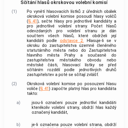
Sčítání hlasů okrskovou volební komisí
(1)
Po vynětí hlasovacích lístků z úředních obálek
okrsková volební komise posoudí hlasy voličů
(
§ 41
), sečte hlasy pro jednotlivé kandidáty a
pro jednotlivé volební strany. Počet hlasů
odevzdaných pro volební stranu je dán
součtem všech hlasů, které obdrželi její
kandidáti podle
odstavce 2.
Hlasuje-li se v
okrsku do zastupitelstva územně členěného
statutárního města nebo do Zastupitelstva
hlavního města Prahy a současně do
zastupitelstva městského obvodu nebo
městské části, hlasovací lístky se před
sčítáním rozdělí podle jednotlivých druhů
zastupitelstev a poté se sčítají zvlášť.
(2)
Okrsková volební komise po posouzení hlasu
voliče (
§ 41
) započte platný hlas pro kandidáta
takto:
a)
jsou-li označeni pouze jednotliví kandidáti
kterékoliv volební strany, obdrží hlas každý
označený kandidát,
b)
je-li označena pouze volební strana, obdrží