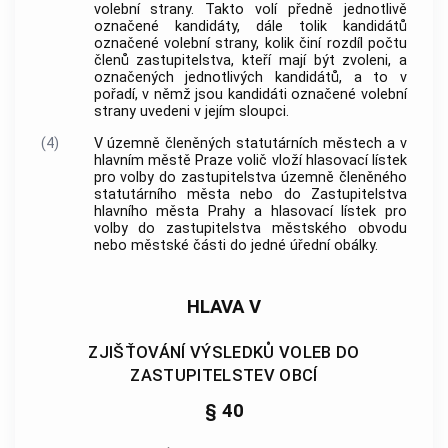
volební strany. Takto volí předně jednotlivě
označené kandidáty, dále tolik kandidátů
označené volební strany, kolik činí rozdíl počtu
členů zastupitelstva, kteří mají být zvoleni, a
označených jednotlivých kandidátů, a to v
pořadí, v němž jsou kandidáti označené volební
strany uvedeni v jejím sloupci.
(4)
V územně členěných statutárních městech a v
hlavním městě Praze volič vloží hlasovací lístek
pro volby do zastupitelstva územně členěného
statutárního města nebo do Zastupitelstva
hlavního města Prahy a hlasovací lístek pro
volby do zastupitelstva městského obvodu
nebo městské části do jedné úřední obálky.
HLAVA V
ZJIŠŤOVÁNÍ VÝSLEDKŮ VOLEB DO
ZASTUPITELSTEV OBCÍ
§ 40