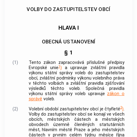
VOLBY DO ZASTUPITELSTEV OBCÍ
HLAVA I
OBECNÁ USTANOVENÍ
§ 1
(1)
Tento zákon zapracovává příslušné předpisy
1
Evropské unie
)
a upravuje zvláštní pravidla
výkonu státní správy voleb do zastupitelstev
obcí
, zvláštní podmínky výkonu volebního práva
v těchto volbách a zvláštní pravidla zjišťování
výsledků těchto voleb. Společná pravidla
výkonu státní správy voleb upravuje
zákon o
správě
voleb.
2
(2)
Volební období zastupitelstev
obcí
je čtyřleté
)
.
Volby do zastupitelstev
obcí
se konají ve všech
obcích
, městských částech a městských
obvodech územně členěných statutárních
měst, hlavním městě Praze a jeho městských
částech v prvním celém týdnu měsíce října