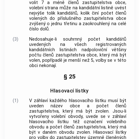
volit 7 a méně členů zastupitelstva
obce
,
volební strana může na kandidátní listině uvést
nejvýše tolik kandidátů, kolik činí počet členů
volených do příslušného zastupitelstva
obce
zvýšený o jednu třetinu a zaokrouhlený na celé
číslo dolů.
(3)
Nedosahuje-li souhrnný počet kandidátů
uvedených na všech registrovaných
kandidátních listinách nadpoloviční většiny
počtu členů zastupitelstva
obce
, který má být
volen, popřípadě je menší než 5, volby se v této
obci
nekonají.
§ 25
Hlasovací lístky
(1)
V záhlaví každého hlasovacího lístku musí být
uveden název
obce
a počet členů
zastupitelstva, který má být zvolen. Jsou-li
vytvořeny volební obvody, uvede se v záhlaví
hlasovacího lístku též označení volebního
obvodu a počet členů zastupitelstva, který má
být v daném obvodu zvolen. Hlasovací lístky
pro volby do zastupitelstev územně členěných