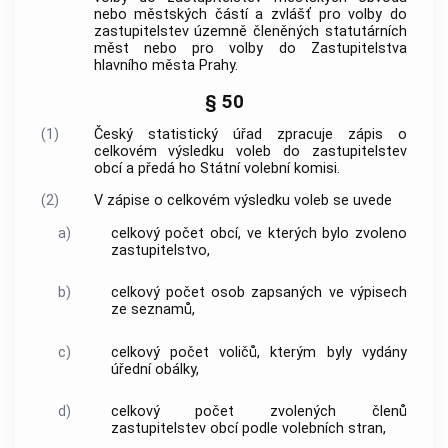
nebo městských částí a zvlášť pro volby do
zastupitelstev územně členěných statutárních
měst nebo pro volby do Zastupitelstva
hlavního města Prahy.
§ 50
(1)
Český statistický úřad zpracuje zápis o
celkovém výsledku voleb do zastupitelstev
obcí
a předá ho Státní volební komisi.
(2)
V zápise o celkovém výsledku voleb se uvede
a)
celkový počet
obcí
, ve kterých bylo zvoleno
zastupitelstvo,
b)
celkový počet osob zapsaných ve výpisech
ze seznamů,
c)
celkový počet voličů, kterým byly vydány
úřední obálky,
d)
celkový počet zvolených členů
zastupitelstev
obcí
podle volebních stran,