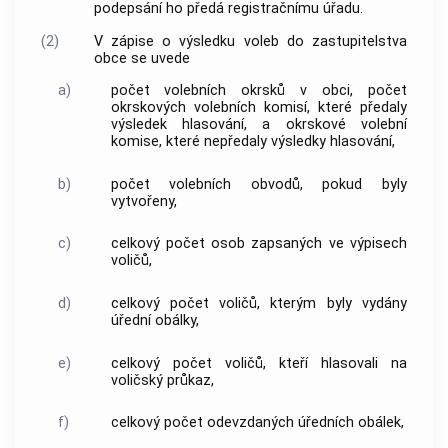
podepsání ho předá registračnímu úřadu.
(2)
V zápise o výsledku voleb do zastupitelstva
obce
se uvede
a)
počet volebních okrsků v
obci
, počet
okrskových volebních komisí, které předaly
výsledek hlasování, a okrskové volební
komise, které nepředaly výsledky hlasování,
b)
počet volebních obvodů, pokud byly
vytvořeny,
c)
celkový počet osob zapsaných ve výpisech
voličů,
d)
celkový počet voličů, kterým byly vydány
úřední obálky,
e)
celkový počet voličů, kteří hlasovali na
voličský průkaz,
f)
celkový počet odevzdaných úředních obálek,