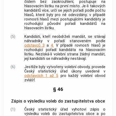
číslem bez zaokrouhlení, postupuje na
hlasovacím lístku na první místo. Je-li takových
kandidátů více, určí se jejich pořadí podle počtu
hlasů, které byly pro ně odevzdány; v případě
rovnosti hlasů mezi postupujícími kandidáty je
rozhodující původní pořadí kandidátů na
hlasovacím lístku.
(5)
Kandidáti, kteří neobdrželi mandát, se stávají
náhradníky v pořadí stanoveném podle
odstavců 3
a
4.
V případě rovnosti hlasů je
rozhodující pořadí kandidáta na hlasovacím
lístku. Nezíská-li volební strana žádný mandát,
její kandidáti se náhradníky nestávají.
(6)
Jestliže byly vytvořeny volební obvody, provede
Český statistický úřad úkony uvedené v
odstavcích 1 až 5
pro každý volební obvod
zvlášť.
§ 46
Zápis o výsledku voleb do zastupitelstva obce
(1)
Český statistický úřad vyhotoví zápis o
výsledku voleb do zastupitelstva
obce
a po