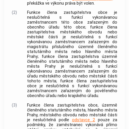
překážka ve výkonu práva být volen.
(2)
Funkce člena zastupitelstva
obce
je
neslučitelná s funkcí vykonávanou
zaměstnancem této
obce
zařazeným do
obecního úřadu této
obce
; funkce člena
zastupitelstva městského obvodu nebo
městské části je neslučitelná s funkcí
vykonávanou zaměstnancem zařazeným do
magistrátu příslušného územně členěného
statutárního města nebo hlavního města
Prahy; funkce člena zastupitelstva územně
členěného statutárního města nebo hlavního
města Prahy je neslučitelná s funkcí
vykonávanou zaměstnancem zařazeným do
úřadu městského obvodu nebo městské části
tohoto města; funkce člena zastupitelstva
obce
je neslučitelná s funkcí vykonávanou
zaměstnancem zařazeným do pověřeného
obecního úřadu nebo krajského úřadu.
(3)
Funkce člena zastupitelstva
obce
, územně
členěného statutárního města, hlavního města
Prahy, městského obvodu nebo městské části
je neslučitelná podle
odstavce 2
pouze za
podmínky, že zaměstnanec vykonává přímo