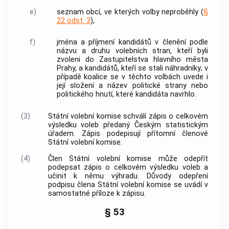
e)
seznam
obcí
, ve kterých volby neproběhly (
§
22 odst. 3
),
f)
jména a příjmení kandidátů v členění podle
názvu a druhu volebních stran, kteří byli
zvoleni do Zastupitelstva hlavního města
Prahy, a kandidátů, kteří se stali náhradníky; v
případě koalice se v těchto volbách uvede i
její složení a název politické strany nebo
politického hnutí, které kandidáta navrhlo.
(3)
Státní volební komise schválí zápis o celkovém
výsledku voleb předaný Českým statistickým
úřadem. Zápis podepisují přítomní členové
Státní volební komise.
(4)
Člen Státní volební komise může odepřít
podepsat zápis o celkovém výsledku voleb a
učinit k němu výhradu. Důvody odepření
podpisu člena Státní volební komise se uvádí v
samostatné příloze k zápisu.
§ 53