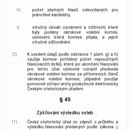
h)
počet platných hlasů odevzdaných pro
jednotlivé kandidáty,
i)
stručný obsah oznámení a stížností, které
byly podány okrskové volební komisi,
usnesení, která komise přijala, a jejich
stručné zdůvodnění.
(2)
K uvedení údajů podle odstavce 1 písm. g) a h)
využije komise potřebný počet nepoužitých
hlasovacích lístků, které po ukončení hlasování
pro tento účel výslovně označil předseda
okrskové volební komise za přítomnosti členů
okrskové volební komise; případně použije
pomocné sčítací archy poskytnuté elektronicky
Českým statistickým úřadem.
§ 45
Zjišťování výsledku voleb
(1)
Český statistický úřad ze zápisů o průběhu a
výsledku hlasování předaných podle zákona
o