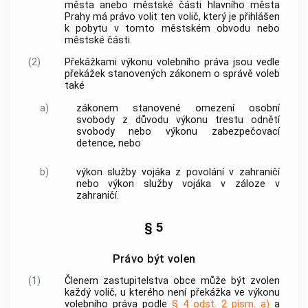
města anebo městské části hlavního města
Prahy má právo volit ten volič, který je přihlášen
k pobytu v tomto městském obvodu nebo
městské části.
(2)
Překážkami výkonu volebního práva jsou vedle
překážek stanovených zákonem o správě voleb
také
a)
zákonem stanovené omezení osobní
svobody z důvodu výkonu trestu odnětí
svobody nebo výkonu zabezpečovací
detence, nebo
b)
výkon služby vojáka z povolání v zahraničí
nebo výkon služby vojáka v záloze v
zahraničí.
§ 5
Právo být volen
(1)
Členem zastupitelstva
obce
může být zvolen
každý volič, u kterého není překážka ve výkonu
volebního práva podle
§ 4 odst. 2 písm. a)
a