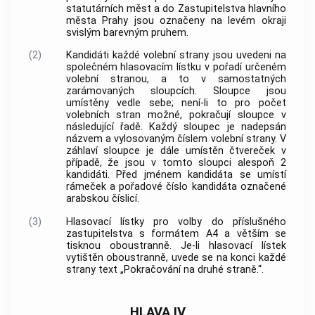
statutárních měst a do Zastupitelstva hlavního
města Prahy jsou označeny na levém okraji
svislým barevným pruhem.
(2)
Kandidáti každé volební strany jsou uvedeni na
společném hlasovacím lístku v pořadí určeném
volební stranou, a to v samostatných
zarámovaných sloupcích. Sloupce jsou
umístěny vedle sebe; není-li to pro počet
volebních stran možné, pokračují sloupce v
následující řadě. Každý sloupec je nadepsán
názvem a vylosovaným číslem volební strany. V
záhlaví sloupce je dále umístěn čtvereček v
případě, že jsou v tomto sloupci alespoň 2
kandidáti. Před jménem kandidáta se umístí
rámeček a pořadové číslo kandidáta označené
arabskou číslicí.
(3)
Hlasovací lístky pro volby do příslušného
zastupitelstva s formátem A4 a větším se
tisknou oboustranně. Je-li hlasovací lístek
vytištěn oboustranně, uvede se na konci každé
strany text „Pokračování na druhé straně.“.
HLAVA IV