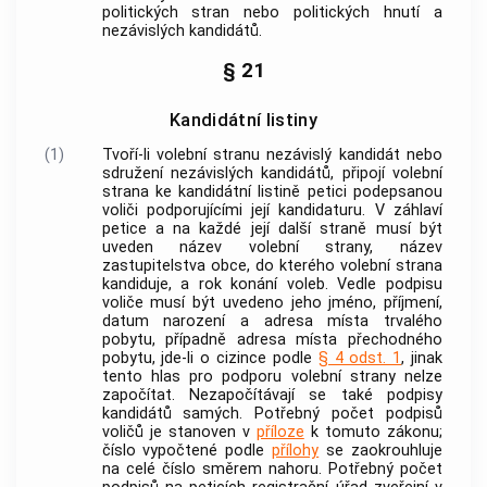
politických stran nebo politických hnutí a
nezávislých kandidátů.
§ 21
Kandidátní listiny
(1)
Tvoří-li volební stranu nezávislý kandidát nebo
sdružení nezávislých kandidátů, připojí volební
strana ke kandidátní listině petici podepsanou
voliči podporujícími její kandidaturu. V záhlaví
petice a na každé její další straně musí být
uveden název volební strany, název
zastupitelstva
obce
, do kterého volební strana
kandiduje, a rok konání voleb. Vedle podpisu
voliče musí být uvedeno jeho jméno, příjmení,
datum narození a adresa místa trvalého
pobytu, případně adresa místa přechodného
pobytu, jde-li o cizince podle
§ 4 odst. 1
, jinak
tento hlas pro podporu volební strany nelze
započítat. Nezapočítávají se také podpisy
kandidátů samých. Potřebný počet podpisů
voličů je stanoven v
příloze
k tomuto zákonu;
číslo vypočtené podle
přílohy
se zaokrouhluje
na celé číslo směrem nahoru. Potřebný počet