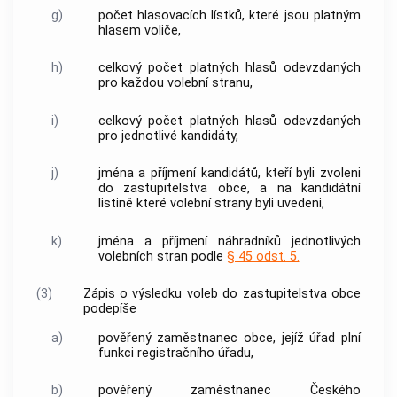
g)
počet hlasovacích lístků, které jsou platným
hlasem voliče,
h)
celkový počet platných hlasů odevzdaných
pro každou volební stranu,
i)
celkový počet platných hlasů odevzdaných
pro jednotlivé kandidáty,
j)
jména a příjmení kandidátů, kteří byli zvoleni
do zastupitelstva
obce
, a na kandidátní
listině které volební strany byli uvedeni,
k)
jména a příjmení náhradníků jednotlivých
volebních stran podle
§ 45 odst. 5.
(3)
Zápis o výsledku voleb do zastupitelstva
obce
podepíše
a)
pověřený zaměstnanec
obce
, jejíž úřad plní
funkci registračního úřadu,
b)
pověřený zaměstnanec Českého