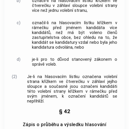
b)
označil-li na hlasovacím lístku křížkem ve
čtverečku v záhlaví sloupce volební strany
více než jednu volební stranu,
c)
označil-li na hlasovacím lístku křížkem v
rámečku před jménem kandidáta více
kandidátů, než má být voleno členů
zastupitelstva
obce
, bez ohledu na to, že
kandidát se kandidatury vzdal nebo byla jeho
kandidatura odvolána, nebo
d)
je-li pro to důvod stanovený zákonem o
správě voleb.
(2)
Je-li na hlasovacím lístku označena volební
strana křížkem ve čtverečku v záhlaví jejího
sloupce a současně jsou označeni kandidáti
této volební strany křížkem v rámečku před
svým jménem, k označení kandidátů se
nepřihlíží.
§ 42
Zápis o průběhu a výsledku hlasování