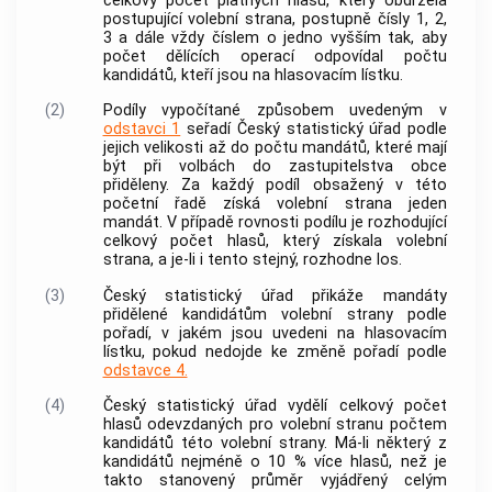
celkový počet platných hlasů, který obdržela
postupující volební strana, postupně čísly 1, 2,
3 a dále vždy číslem o jedno vyšším tak, aby
počet dělících operací odpovídal počtu
kandidátů, kteří jsou na hlasovacím lístku.
(2)
Podíly vypočítané způsobem uvedeným v
odstavci 1
seřadí Český statistický úřad podle
jejich velikosti až do počtu mandátů, které mají
být při volbách do zastupitelstva
obce
přiděleny. Za každý podíl obsažený v této
početní řadě získá volební strana jeden
mandát. V případě rovnosti podílu je rozhodující
celkový počet hlasů, který získala volební
strana, a je-li i tento stejný, rozhodne los.
(3)
Český statistický úřad přikáže mandáty
přidělené kandidátům volební strany podle
pořadí, v jakém jsou uvedeni na hlasovacím
lístku, pokud nedojde ke změně pořadí podle
odstavce 4.
(4)
Český statistický úřad vydělí celkový počet
hlasů odevzdaných pro volební stranu počtem
kandidátů této volební strany. Má-li některý z
kandidátů nejméně o 10 % více hlasů, než je
takto stanovený průměr vyjádřený celým