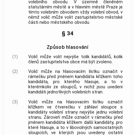
volebního obvodu. V územně členěném
statutárním městě a v hlavním městě Praze je
tímto volebním obvodem vždy volební obvod, v
němž volič může volit zastupitelstvo městské
části nebo městského obvodu.
§ 34
Způsob hlasování
(1)
Volič může volit nejvýše tolik kandidátů, kolik
členů zastupitelstva
obce
má být zvoleno.
(2)
Volič může na hlasovacím lístku označit v
rámečku před jménem kandidáta křížkem toho
kandidáta, pro kterého hlasuje, a to v
kterémkoliv ze sloupců, v nichž jsou uvedeni
kandidáti jednotlivých volebních stran.
(3)
Volič může na hlasovacím lístku označit
křížkem ve čtverečku v záhlaví sloupce s
kandidáty volební strany nejvýše jednu volební
stranu. Zároveň může označit v rámečku před
jménem kandidáta křížkem další kandidáty, pro
které hlasuje, a to v libovolných samostatných
sloupcích, ve kterých jsou uvedeny ostatní