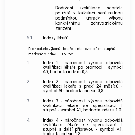
Dodržení kvalifikace nositele
použité v kalkulaci není nutnou
podmínkou úhrady výkonu
konkrétnímu zdravotnickému
zařízení.
6.1.
Indexy lékařů
Pro nositele výkonů - lékaře je stanoveno šest stupňů
mzdového indexu. Jsou to:
1.
Index 1 - náročnost výkonu odpovídá
kvalifikaci lékaře po promoci - symbol
A0, hodnota indexu 0,5
2.
Index 2 - náročnost výkonu odpovídá
kvalifikaci lékaře s praxí 24 měsíců -
symbol A0, hodnota indexu 0,8
3.
Index 3 - náročnost výkonu odpovídá
kvalifikaci lékaře se specializací I.
stupně - symbol A1, hodnota indexu 1,0
4.
Index 4 - náročnost výkonu odpovídá
kvalifikaci lékaře se specializací I.
stupně a další přípravou - symbol A1,
hodnota indexu 1,3