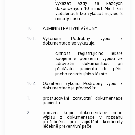
vykázat vždy za každých
dokončených 10 minut. Na 1 km
vzdálenosti lze vykázat nejvíce 2
minuty času.
10.
ADMINISTRATIVNÍ VÝKONY
10.1.
Výkonem Podrobný výpis z
dokumentace se vykazuje:
činnost registrujícího lékaře
spojená s pořízením výpisu ze
zdravotní dokumentace při
předávání pacienta do péče
jiného registrujícího lékaře.
10.2.
Obsahem výkonu Podrobný výpis z
dokumentace je především:
1.
prostudování zdravotní dokumentace
pacienta
2.
pořízení kopie dokumentace nebo
výpisu z dokumentace v rozsahu
potřebném pro zajištění kontinuity
léčebně preventivní péče