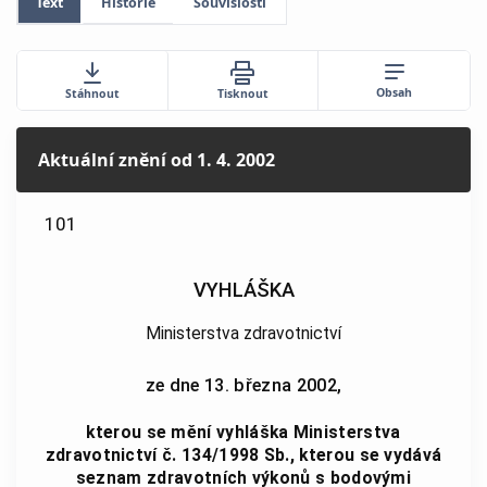
Text
Historie
Souvislosti
Obsah
Stáhnout
Tisknout
Aktuální znění
od 1. 4. 2002
101
VYHLÁŠKA
Ministerstva zdravotnictví
ze dne 13. března 2002,
kterou se mění vyhláška Ministerstva
zdravotnictví č. 134/1998 Sb., kterou se vydává
seznam zdravotních výkonů s bodovými