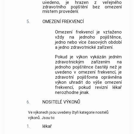
uvedeno, je hrazen z veřejného
zdravotního pojištění bez omezení
místem provedení.
5.
OMEZENÍ FREKVENCÍ
Omezení frekvencí je vztaženo
vždy na jednoho pojištěnce,
jedno nebo více časových období
a jedno zdravotnické zařízení.
Pokud je výkon vykázán jedním
zdravotnickým zařízením na
jednoho pojištěnce častěji než je
uvedeno v omezení frekvencí, je
zdravotní pojišťovna oprávněna
výkon uhradit do výše omezení
frekvencí, pokud revizní lékař
nerozhodne jinak.
6.
NOSITELÉ VÝKONŮ
Ve výkonech jsou uvedeny čtyři kategorie nositelů
výkonů. Jsou to:
1.
lékař