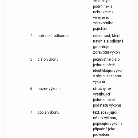
za určitých
podmínek a
nehrazené z
veřejného
zdravotního
pojištění
4.
autorská odbornost
odbornost, která
navrhla a odborně
garantuje
zdravotní výkon
5.
číslo výkonu
pětimístné číslo
jednoznačně
identifikující výkon
v rámci seznamu
výkonů
6.
název výkonu
stručný text
vystihující
jednoznačně
podstatu výkonu
7.
popis výkonu
text, rozvíjející
název výkonu,
popisující výkon a
případně jeho
provedení