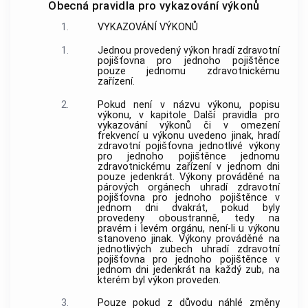
Obecná pravidla pro vykazování výkonů
1.
VYKAZOVÁNÍ VÝKONŮ
1.
Jednou provedený výkon hradí zdravotní
pojišťovna pro jednoho pojištěnce
pouze jednomu zdravotnickému
zařízení.
2.
Pokud není v názvu výkonu, popisu
výkonu, v kapitole Další pravidla pro
vykazování výkonů či v omezení
frekvencí u výkonu uvedeno jinak, hradí
zdravotní pojišťovna jednotlivé výkony
pro jednoho pojištěnce jednomu
zdravotnickému zařízení v jednom dni
pouze jedenkrát. Výkony prováděné na
párových orgánech uhradí zdravotní
pojišťovna pro jednoho pojištěnce v
jednom dni dvakrát, pokud byly
provedeny oboustranně, tedy na
pravém i levém orgánu, není-li u výkonu
stanoveno jinak. Výkony prováděné na
jednotlivých zubech uhradí zdravotní
pojišťovna pro jednoho pojištěnce v
jednom dni jedenkrát na každý zub, na
kterém byl výkon proveden.
3.
Pouze pokud z důvodu náhlé změny