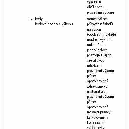
výkonu a
obtížnost
provedení výkonu
14.
body
součet všech
bodová hodnota výkonu
přímých nákladů
na výkon
(osobních nákladů
nositele výkonu,
nákladů na
jednoúčelové
přístroje a jejich
specifickou
údržbu, při
provedení výkonu
přímo
spotřebovaný
zdravotnický
materiál a při
provedení výkonu
přímo
spotřebované
léčivé přípravky)
kalkulovaný v
korunách a
vyjádřený v