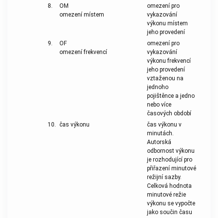
8.
OM
omezení pro
omezení místem
vykazování
výkonu místem
jeho provedení
9.
OF
omezení pro
omezení frekvencí
vykazování
výkonu frekvencí
jeho provedení
vztaženou na
jednoho
pojištěnce a jedno
nebo více
časových období
10.
čas výkonu
čas výkonu v
minutách.
Autorská
odbornost výkonu
je rozhodující pro
přiřazení minutové
režijní sazby.
Celková hodnota
minutové režie
výkonu se vypočte
jako součin času