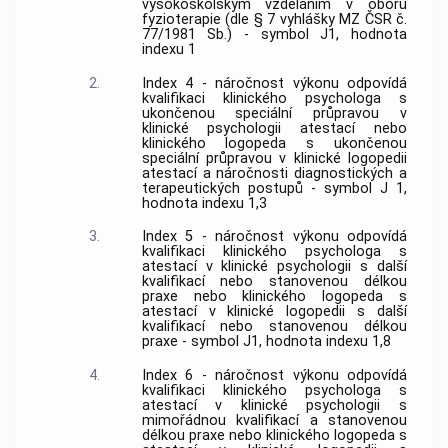
vysokoškolským vzděláním v oboru
fyzioterapie (dle § 7 vyhlášky MZ ČSR č.
77/1981 Sb.) - symbol J1, hodnota
indexu 1
2.
Index 4 - náročnost výkonu odpovídá
kvalifikaci klinického psychologa s
ukončenou speciální průpravou v
klinické psychologii atestací nebo
klinického logopeda s ukončenou
speciální průpravou v klinické logopedii
atestací a náročnosti diagnostických a
terapeutických postupů - symbol J 1,
hodnota indexu 1,3
3.
Index 5 - náročnost výkonu odpovídá
kvalifikaci klinického psychologa s
atestací v klinické psychologii s další
kvalifikací nebo stanovenou délkou
praxe nebo klinického logopeda s
atestací v klinické logopedii s další
kvalifikací nebo stanovenou délkou
praxe - symbol J1, hodnota indexu 1,8
4.
Index 6 - náročnost výkonu odpovídá
kvalifikaci klinického psychologa s
atestací v klinické psychologii s
mimořádnou kvalifikací a stanovenou
délkou praxe nebo klinického logopeda s