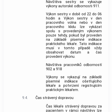
Návštěva sestry se vykazuje
výkony autorské odbornosti 911.
Výkon sestry v době od 22 do 06
hodin a Výkon sestry v den
pracovního volna nebo v den
pracovního klidu lze vykázat
spolu s provedeným výkonem
pouze tehdy, pokud byl proveden
na základě písemné indikace
praktického lékaře. Tato indikace
musí v tomto případě vždy
obsahovat datum a čas
provedení výkonu.
Návštěva pracovníků odborností
902 a 918
Výkony se vykazují na základě
písemné indikace ošetřujícího
lékaře a potvrzení registrujícím
praktickým lékařem.
9.4.
Čas strávený dopravou
Čas lékaře strávený dopravou za
pacientem v rámci návštěvy lze