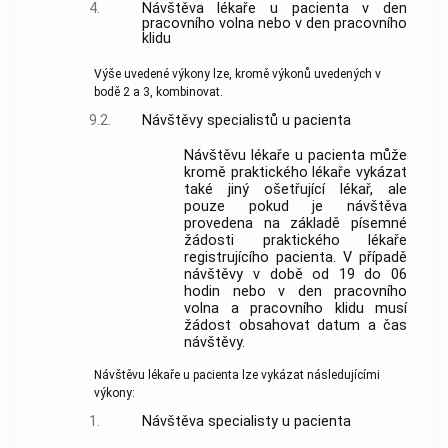
4.
Návštěva lékaře u pacienta v den
pracovního volna nebo v den pracovního
klidu
Výše uvedené výkony lze, kromě výkonů uvedených v
bodě 2 a 3, kombinovat.
9.2.
Návštěvy specialistů u pacienta
Návštěvu lékaře u pacienta může
kromě praktického lékaře vykázat
také jiný ošetřující lékař, ale
pouze pokud je návštěva
provedena na základě písemné
žádosti praktického lékaře
registrujícího pacienta. V případě
návštěvy v době od 19 do 06
hodin nebo v den pracovního
volna a pracovního klidu musí
žádost obsahovat datum a čas
návštěvy.
Návštěvu lékaře u pacienta lze vykázat následujícími
výkony:
1.
Návštěva specialisty u pacienta