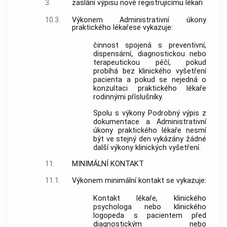
3.
zaslání výpisu nově registrujícímu lékaři
10.3.
Výkonem Administrativní úkony
praktického lékařese vykazuje:
činnost spojená s preventivní,
dispensární, diagnostickou nebo
terapeutickou péčí, pokud
probíhá bez klinického vyšetření
pacienta a pokud se nejedná o
konzultaci praktického lékaře
rodinnými příslušníky.
Spolu s výkony Podrobný výpis z
dokumentace a Administrativní
úkony praktického lékaře nesmí
být ve stejný den vykázány žádné
další výkony klinických vyšetření.
11.
MINIMÁLNÍ KONTAKT
11.1.
Výkonem minimální kontakt se vykazuje:
Kontakt lékaře, klinického
psychologa nebo klinického
logopeda s pacientem před
diagnostickým nebo