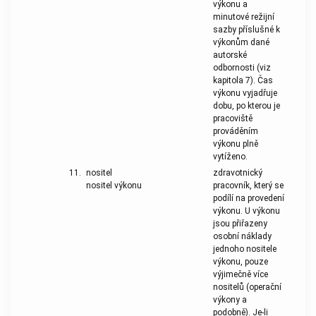
výkonu a
minutové režijní
sazby příslušné k
výkonům dané
autorské
odbornosti (viz
kapitola 7). Čas
výkonu vyjadřuje
dobu, po kterou je
pracoviště
prováděním
výkonu plně
vytíženo.
11.
nositel
zdravotnický
nositel výkonu
pracovník, který se
podílí na provedení
výkonu. U výkonu
jsou přiřazeny
osobní náklady
jednoho nositele
výkonu, pouze
výjimečně více
nositelů (operační
výkony a
podobně). Je-li