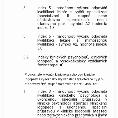
5.
Index 5 - náročnost výkonu odpovídá
kvalifikaci lékaře s vyšší specializací
(specializací II. stupně nebo
nástavbovou specializací), není-li
stanoveno jinak - symbol A2, hodnota
indexu 1,8
6.
Index 6 - náročnost výkonu odpovídá
kvalifikaci lékaře s mimořádnou
kvalifikací - symbol A2, hodnota indexu
3,0
6.2.
Indexy klinických psychologů, klinických
logopedů a vysokoškolsky vzdělaných
fyzioterapeutů
Pro nositele výkonů - klinické psychology, klinické
logopedy a vysokoškolsky vzdělané fyzioterapeuty jsou
stanoveny čtyři stupně mzdového indexu. Jsou to:
1.
Index 3 - náročnost výkonu odpovídá
kvalifikaci klinického psychologa s
ukončenou speciální průpravou v
klinické psychologii atestací, klinického
logopeda s ukončenou speciální
průpravou v klinické logopedii atestací
nebo zdravotnického pracovníka s jiným