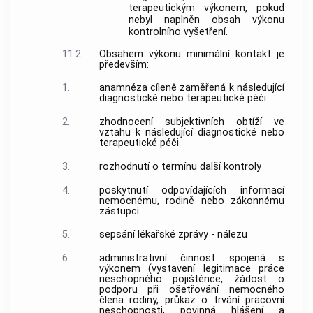
terapeutickým výkonem, pokud
nebyl naplněn obsah výkonu
kontrolního vyšetření.
11.2.
Obsahem výkonu minimální kontakt je
především:
1.
anamnéza cíleně zaměřená k následující
diagnostické nebo terapeutické péči
2.
zhodnocení subjektivních obtíží ve
vztahu k následující diagnostické nebo
terapeutické péči
3.
rozhodnutí o termínu další kontroly
4.
poskytnutí odpovídajících informací
nemocnému, rodině nebo zákonnému
zástupci
5.
sepsání lékařské zprávy - nálezu
6.
administrativní činnost spojená s
výkonem (vystavení legitimace práce
neschopného pojištěnce, žádost o
podporu při ošetřování nemocného
člena rodiny, průkaz o trvání pracovní
neschopnosti, povinná hlášení a