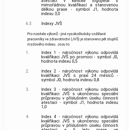
atestací v klinické logopedii s
mimořádnou kvalifikací a stanovenou
délkou praxe - symbol J1, hodnota
indexu 3,0
6.3.
Indexy JVŠ
Pro nositele výkonů - jiné vysokoškolsky vzdělané
pracovníky ve zdravotnictví (JVŠ) je stanoveno pět stupňů
mzdového indexu. Jsou to:
1.
Index 1 - náročnost výkonu odpovídá
kvalifikaci JVŠ po promoci - symbol J0,
hodnota indexu 0,5
2.
Index 2 - náročnost výkonu odpovídá
kvalifikaci JVŠ s praxí 24 měsíců -
symbol J0, hodnota indexu 0,8
3.
Index 3 - náročnost výkonu odpovídá
kvalifikaci JVŠ s ukončenou speciální
průpravou v příslušném úseku činnosti
atestací - symbol J1, hodnota indexu
1,0
4.
Index 4 - náročnost výkonu odpovídá
kvalifikaci JVŠ s ukončenou speciální
průpravou v příslušném úseku činnosti
atestací a 5 lety praxe ve