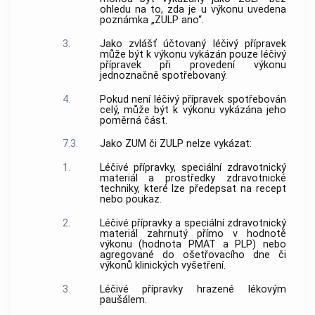
ohledu na to, zda je u výkonu uvedena
poznámka „ZULP ano“.
3.
Jako zvlášť účtovaný léčivý přípravek
může být k výkonu vykázán pouze léčivý
přípravek při provedení výkonu
jednoznačně spotřebovaný.
4.
Pokud není léčivý přípravek spotřebován
celý, může být k výkonu vykázána jeho
poměrná část.
7.3.
Jako ZUM či ZULP nelze vykázat:
1.
Léčivé přípravky, speciální zdravotnický
materiál a prostředky zdravotnické
techniky, které lze předepsat na recept
nebo poukaz.
2.
Léčivé přípravky a speciální zdravotnický
materiál zahrnutý přímo v hodnotě
výkonu (hodnota PMAT a PLP) nebo
agregované do ošetřovacího dne či
výkonů klinických vyšetření.
3.
Léčivé přípravky hrazené lékovým
paušálem.