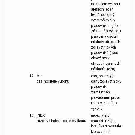
nositelem výkonu
alespoň jeden
lékař nebo jiný
vysokoškolský
pracovník, nejsou
zásadně k výkonu
přiřazeny osobní
náklady středních
zdravotnických
pracovníků (jsou
obsaženy v
úhradě nepřímých
nákladů - režii).
12.
čas
čas, po který je
čas nositele výkonu
daný zdravotnický
pracovník
zaměstnán
prováděním právě
tohoto jediného
výkonu
13.
INDX
index, který
mzdový index nositele výkonu
charakterizuje
kvalifikaci nositele
k provedení