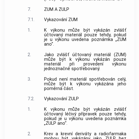
7.
ZUM A ZULP
7.1.
Vykazování ZUM
1.
K výkonu může být vykázán zvlášť
účtovaný materiál pouze tehdy, pokud
je u výkonu uvedena poznámka „ZUM
ano“.
2.
Jako zvlášť účtovaný materiál (ZUM)
může být k výkonu vykázán pouze
materiál při provedení výkonu
jednoznačně spotřebovaný.
3.
Pokud není materiál spotřebován celý,
může být k výkonu vykázána jeho
poměrná část.
7.2.
Vykazování ZULP
1.
K výkonu může být vykázán zvlášť
účtovaný léčivý přípravek pouze tehdy,
pokud je u výkonu uvedena poznámka
„ZULP ano“.
2.
Krev a krevní deriváty a radiofarmaka
mohou být vykázány jako ZULP bez