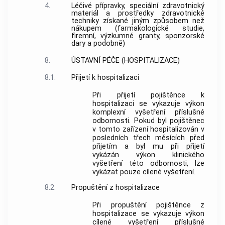
4.
Léčivé přípravky, speciální zdravotnický
materiál a prostředky zdravotnické
techniky získané jiným způsobem než
nákupem (farmakologické studie,
firemní, výzkumné granty, sponzorské
dary a podobně)
8.
ÚSTAVNÍ PÉČE (HOSPITALIZACE)
8.1.
Přijetí k hospitalizaci
Při přijetí pojištěnce k
hospitalizaci se vykazuje výkon
komplexní vyšetření příslušné
odbornosti. Pokud byl pojištěnec
v tomto zařízení hospitalizován v
posledních třech měsících před
přijetím a byl mu při přijetí
vykázán výkon klinického
vyšetření této odbornosti, lze
vykázat pouze cílené vyšetření.
8.2.
Propuštění z hospitalizace
Při propuštění pojištěnce z
hospitalizace se vykazuje výkon
cílené vyšetření příslušné