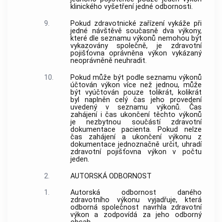
klinického vyšetření jedné odbornosti.
9.
Pokud zdravotnické zařízení vykáže při
jedné návštěvě současně dva výkony,
které dle seznamu výkonů nemohou být
vykazovány společně, je zdravotní
pojišťovna oprávněna výkon vykázaný
neoprávněně neuhradit.
10.
Pokud může být podle seznamu výkonů
účtován výkon více než jednou, může
být vyúčtován pouze tolikrát, kolikrát
byl naplněn celý čas jeho provedení
uvedený v seznamu výkonů. Čas
zahájení i čas ukončení těchto výkonů
je nezbytnou součástí zdravotní
dokumentace pacienta. Pokud nelze
čas zahájení a ukončení výkonu z
dokumentace jednoznačně určit, uhradí
zdravotní pojišťovna výkon v počtu
jeden.
2.
AUTORSKÁ ODBORNOST
1.
Autorská odbornost daného
zdravotního výkonu vyjadřuje, která
odborná společnost navrhla zdravotní
výkon a zodpovídá za jeho odborný