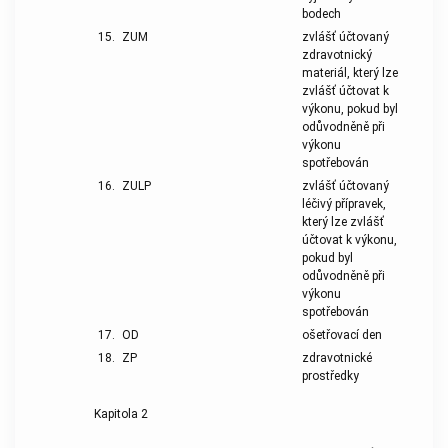
bodech
15.
ZUM
zvlášť účtovaný
zdravotnický
materiál, který lze
zvlášť účtovat k
výkonu, pokud byl
odůvodněně při
výkonu
spotřebován
16.
ZULP
zvlášť účtovaný
léčivý přípravek,
který lze zvlášť
účtovat k výkonu,
pokud byl
odůvodněně při
výkonu
spotřebován
17.
OD
ošetřovací den
18.
ZP
zdravotnické
prostředky
Kapitola 2