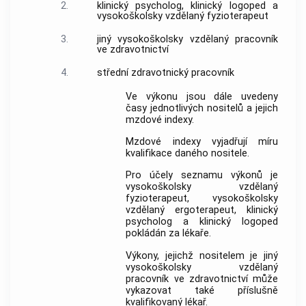
2.
klinický psycholog, klinický logoped a
vysokoškolsky vzdělaný fyzioterapeut
3.
jiný vysokoškolsky vzdělaný pracovník
ve zdravotnictví
4.
střední zdravotnický pracovník
Ve výkonu jsou dále uvedeny
časy jednotlivých nositelů a jejich
mzdové indexy.
Mzdové indexy vyjadřují míru
kvalifikace daného nositele.
Pro účely seznamu výkonů je
vysokoškolsky vzdělaný
fyzioterapeut, vysokoškolsky
vzdělaný ergoterapeut, klinický
psycholog a klinický logoped
pokládán za lékaře.
Výkony, jejichž nositelem je jiný
vysokoškolsky vzdělaný
pracovník ve zdravotnictví může
vykazovat také příslušně
kvalifikovaný lékař.