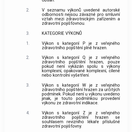
obsah.
2.
V seznamu výkonů uvedené autorské
odbornosti nejsou závazné pro smluvní
vztah mezi zdravotnickým zařízením a
zdravotní pojišťovnou.
3.
KATEGORIE VÝKONŮ
1.
Výkon s kategorií P je z veřejného
zdravotního pojištění plně hrazen.
2.
Výkon s kategorií Q je z veřejného
zdravotního pojištění hrazen, pouze
pokud není vykázán spolu s výkony
komplexní, opakované komplexní, cílené
nebo kontrolní vyšetření.
3.
Výkon s kategorií W je z veřejného
zdravotního pojištění hrazen za určitých
podmínek. Pokud není u výkonu uvedeno
jinak, je touto podmínkou provedení
výkonu ze zdravotní indikace.
4.
Výkon s kategorií Z je z veřejného
zdravotního pojištění hrazen se
souhlasem revizního lékaře příslušné
zdravotní pojišťovny.