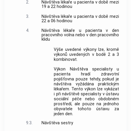
2.
Návštěva lékaře u pacienta v době mezi
19 a 22 hodinou
3.
Návštěva lékaře u pacienta v době mezi
22 a 06 hodinou
4.
Návštěva lékaře u pacienta v den
pracovního volna nebo v den pracovního
klidu
Výše uvedené výkony lze, kromě
výkonů uvedených v bodě 2 a 3
kombinovat.
Výkon Návštěva specialisty u
pacienta hradí zdravotní
pojišťovna pouze tehdy, pokud je
návštěva vyžádána praktickým
lékařem. Tento výkon lze vykázat
i při návštěvě specialisty v ústavu
sociální péče nebo obdobném
prostředí, ale pouze na jednoho
obyvatele tohoto ústavu za
jeden den.
9.3.
Návštěva sestry