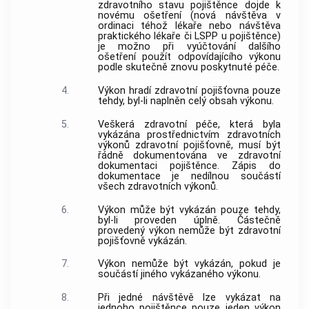
zdravotního stavu pojištěnce dojde k
novému ošetření (nová návštěva v
ordinaci téhož lékaře nebo návštěva
praktického lékaře či LSPP u pojištěnce)
je možno při vyúčtování dalšího
ošetření použít odpovídajícího výkonu
podle skutečně znovu poskytnuté péče.
4.
Výkon hradí zdravotní pojišťovna pouze
tehdy, byl-li naplněn celý obsah výkonu.
5.
Veškerá zdravotní péče, která byla
vykázána prostřednictvím zdravotních
výkonů zdravotní pojišťovně, musí být
řádně dokumentována ve zdravotní
dokumentaci pojištěnce. Zápis do
dokumentace je nedílnou součástí
všech zdravotních výkonů.
6.
Výkon může být vykázán pouze tehdy,
byl-li proveden úplně. Částečně
provedený výkon nemůže být zdravotní
pojišťovně vykázán.
7.
Výkon nemůže být vykázán, pokud je
součástí jiného vykázaného výkonu.
8.
Při jedné návštěvě lze vykázat na
jednoho pojištěnce pouze jeden výkon