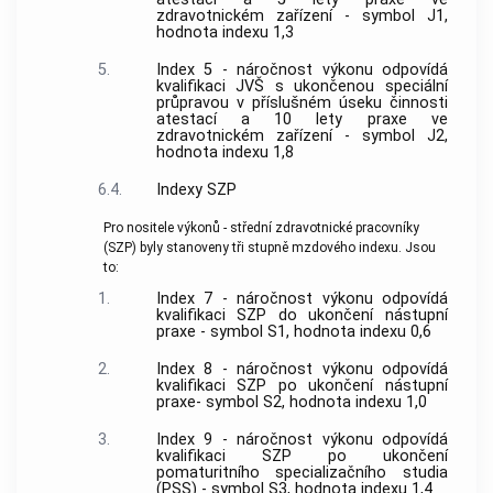
zdravotnickém zařízení - symbol J1,
hodnota indexu 1,3
5.
Index 5 - náročnost výkonu odpovídá
kvalifikaci JVŠ s ukončenou speciální
průpravou v příslušném úseku činnosti
atestací a 10 lety praxe ve
zdravotnickém zařízení - symbol J2,
hodnota indexu 1,8
6.4.
Indexy SZP
Pro nositele výkonů - střední zdravotnické pracovníky
(SZP) byly stanoveny tři stupně mzdového indexu. Jsou
to:
1.
Index 7 - náročnost výkonu odpovídá
kvalifikaci SZP do ukončení nástupní
praxe - symbol S1, hodnota indexu 0,6
2.
Index 8 - náročnost výkonu odpovídá
kvalifikaci SZP po ukončení nástupní
praxe- symbol S2, hodnota indexu 1,0
3.
Index 9 - náročnost výkonu odpovídá
kvalifikaci SZP po ukončení
pomaturitního specializačního studia
(PSS) - symbol S3, hodnota indexu 1,4