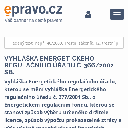
Menu
VYHLÁŠKA ENERGETICKÉHO
REGULAČNÍHO ÚŘADU Č. 366/2002
SB.
Vyhláška Energetického regulačního úřadu,
kterou se mění vyhláška Energetického
regulačního úřadu č. 377/2001 Sb., o
Energetickém regulačním fondu, kterou se
stanoví způsob výběru určeného držitele
licence, způsob výpočtu prokazatelné ztráty a
výše včetně pravidel placení finančních