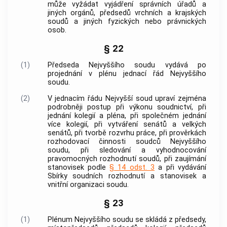
může vyžádat vyjádření správních úřadů a
jiných orgánů, předsedů vrchních a krajských
soudů a jiných fyzických nebo právnických
osob.
§ 22
(1)
Předseda Nejvyššího soudu vydává po
projednání v plénu jednací řád Nejvyššího
soudu.
(2)
V jednacím řádu Nejvyšší soud upraví zejména
podrobněji postup při výkonu soudnictví, při
jednání kolegií a pléna, při společném jednání
více kolegií, při vytváření senátů a velkých
senátů, při tvorbě rozvrhu práce, při prověrkách
rozhodovací činnosti soudců Nejvyššího
soudu, při sledování a vyhodnocování
pravomocných rozhodnutí soudů, při zaujímání
stanovisek podle
§ 14 odst. 3
a při vydávání
Sbírky soudních rozhodnutí a stanovisek a
vnitřní organizaci soudu.
§ 23
(1)
Plénum Nejvyššího soudu se skládá z předsedy,