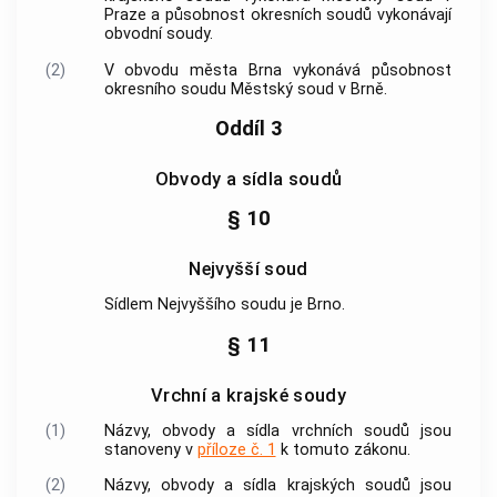
Praze a působnost okresních soudů vykonávají
obvodní soudy.
(2)
V obvodu města Brna vykonává působnost
okresního soudu Městský soud v Brně.
Oddíl 3
Obvody a sídla soudů
§ 10
Nejvyšší soud
Sídlem Nejvyššího soudu je Brno.
§ 11
Vrchní a krajské soudy
(1)
Názvy, obvody a sídla vrchních soudů jsou
stanoveny v
příloze č. 1
k tomuto zákonu.
(2)
Názvy, obvody a sídla krajských soudů jsou