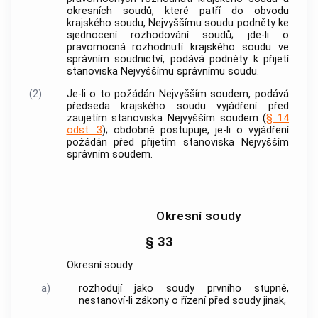
okresních soudů, které patří do obvodu
krajského soudu, Nejvyššímu soudu podněty ke
sjednocení rozhodování soudů; jde-li o
pravomocná rozhodnutí krajského soudu ve
správním soudnictví, podává podněty k přijetí
stanoviska Nejvyššímu správnímu soudu.
(2)
Je-li o to požádán Nejvyšším soudem, podává
předseda krajského soudu vyjádření před
zaujetím stanoviska Nejvyšším soudem (
§ 14
odst. 3
); obdobně postupuje, je-li o vyjádření
požádán před přijetím stanoviska Nejvyšším
správním soudem.
Okresní soudy
§ 33
Okresní soudy
a)
rozhodují jako soudy prvního stupně,
nestanoví-li zákony o řízení před soudy jinak,