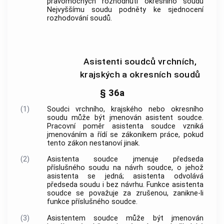
pravomocných rozhodnutí okresního soudu
Nejvyššímu soudu podněty ke sjednocení
rozhodování soudů.
Asistenti soudců vrchních,
krajských a okresních soudů
§ 36a
(1)
Soudci vrchního, krajského nebo okresního
soudu může být jmenován asistent soudce.
Pracovní poměr asistenta soudce vzniká
jmenováním a řídí se zákoníkem práce, pokud
tento zákon nestanoví jinak.
(2)
Asistenta soudce jmenuje předseda
příslušného soudu na návrh soudce, o jehož
asistenta se jedná; asistenta odvolává
předseda soudu i bez návrhu. Funkce asistenta
soudce se považuje za zrušenou, zanikne-li
funkce příslušného soudce.
(3)
Asistentem soudce může být jmenován