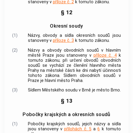
stanoveny v
příloze č. 2
k tomuto zákonu.
§ 12
Okresní soudy
(1)
Názvy, obvody a sídla okresních soudů jsou
stanoveny v
příloze č. 3
k tomuto zákonu.
(2)
Názvy a obvody obvodních soudů v hlavním
městě Praze jsou stanoveny v
příloze č. 4
k
tomuto zákonu; při určení obvodů obvodních
soudů se vychází ze členění hlavního města
Prahy na městské části ke dni nabytí účinnosti
tohoto zákona. Sídlem obvodních soudů v
Praze je hlavní město Praha.
(3)
Sídlem Městského soudu v Brně je město Brno.
§ 13
Pobočky krajských a okresních soudů
(1)
Pobočky krajských soudů, jejich názvy a sídla
jsou stanoveny v
přílohách č. 5
a
6
k tomuto