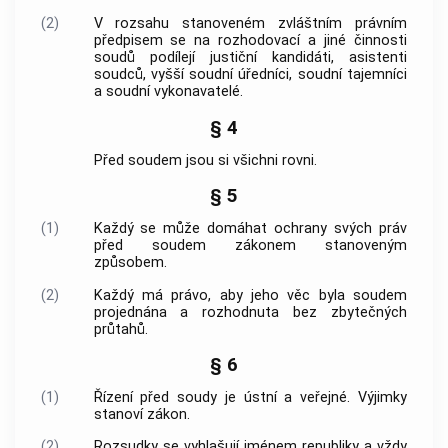
(2)
V rozsahu stanoveném zvláštním právním
předpisem se na rozhodovací a jiné činnosti
soudů podílejí justiční kandidáti, asistenti
soudců, vyšší soudní úředníci, soudní tajemníci
a soudní vykonavatelé.
§ 4
Před soudem jsou si všichni rovni.
§ 5
(1)
Každý se může domáhat ochrany svých práv
před soudem zákonem stanoveným
způsobem.
(2)
Každý má právo, aby jeho věc byla soudem
projednána a rozhodnuta bez zbytečných
průtahů.
§ 6
(1)
Řízení před soudy je ústní a veřejné. Výjimky
stanoví zákon.
(2)
Rozsudky se vyhlašují jménem republiky a vždy