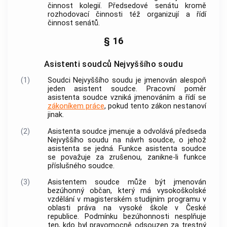
činnost kolegií. Předsedové senátu kromě
rozhodovací činnosti též organizují a řídí
činnost senátů.
§ 16
Asistenti soudců Nejvyššího soudu
(1)
Soudci Nejvyššího soudu je jmenován alespoň
jeden asistent soudce. Pracovní poměr
asistenta soudce vzniká jmenováním a řídí se
zákoníkem práce
, pokud tento zákon nestanoví
jinak.
(2)
Asistenta soudce jmenuje a odvolává předseda
Nejvyššího soudu na návrh soudce, o jehož
asistenta se jedná. Funkce asistenta soudce
se považuje za zrušenou, zanikne-li funkce
příslušného soudce.
(3)
Asistentem soudce může být jmenován
bezúhonný občan, který má vysokoškolské
vzdělání v magisterském studijním programu v
oblasti práva na vysoké škole v České
republice. Podmínku
bezúhonnosti
nesplňuje
ten, kdo byl pravomocně odsouzen za
trestný