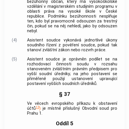
bezúhonný občan, který má vysokoškolské
vzdělání v magisterském studijním programu v
oblasti práva na vysoké škole v České
republice. Podmínku
bezúhonnosti
nesplňuje
ten, kdo byl pravomocně odsouzen za
trestný
čin
, pokud se na něj nehledí, jako by odsouzen
nebyl.
(4)
Asistent soudce vykonává jednotlivé úkony
soudního řízení z pověření soudce, pokud tak
stanoví zvláštní zákon nebo rozvrh práce.
(5)
Asistent soudce je oprávněn podílet se na
rozhodovací činnosti soudu v rozsahu
stanoveném zvláštním právním předpisem pro
vyšší soudní úředníky; na jeho postavení se
přiměřeně použijí ustanovení upravující
postavení vyšších soudních úředníků.
§ 37
Ve věcech evropského příkazu k obstavení
13
účtů
)
je místně příslušný Obvodní soud pro
Prahu 1.
Oddíl 5