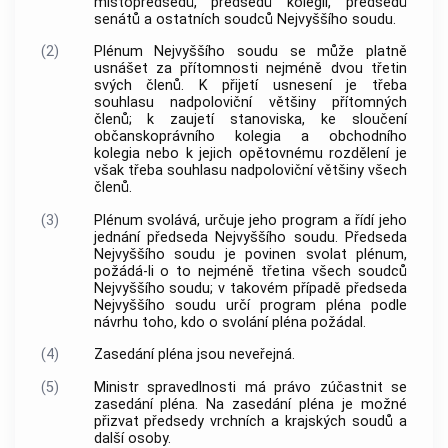
místopředsedů, předsedů kolegií, předsedů
senátů a ostatních soudců Nejvyššího soudu.
(2)
Plénum Nejvyššího soudu se může platně
usnášet za přítomnosti nejméně dvou třetin
svých členů. K přijetí usnesení je třeba
souhlasu nadpoloviční většiny přítomných
členů; k zaujetí stanoviska, ke sloučení
občanskoprávního kolegia a obchodního
kolegia nebo k jejich opětovnému rozdělení je
však třeba souhlasu nadpoloviční většiny všech
členů.
(3)
Plénum svolává, určuje jeho program a řídí jeho
jednání předseda Nejvyššího soudu. Předseda
Nejvyššího soudu je povinen svolat plénum,
požádá-li o to nejméně třetina všech soudců
Nejvyššího soudu; v takovém případě předseda
Nejvyššího soudu určí program pléna podle
návrhu toho, kdo o svolání pléna požádal.
(4)
Zasedání pléna jsou neveřejná.
(5)
Ministr spravedlnosti má právo zúčastnit se
zasedání pléna. Na zasedání pléna je možné
přizvat předsedy vrchních a krajských soudů a
další osoby.