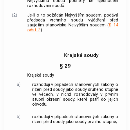
Nejvyššímu soudu podněty ke sjednocení
rozhodování soudů.
(2)
Je-li o to požádán Nejvyšším soudem, podává
předseda vrchního soudu vyjádření před
zaujetím stanoviska Nejvyšším soudem (
§ 14
odst. 3
).
Krajské soudy
§ 29
Krajské soudy
a)
rozhodují v případech stanovených zákony o
řízení před soudy jako soudy druhého stupně
ve věcech, v nichž rozhodovaly v prvním
stupni okresní soudy, které patří do jejich
obvodu,
b)
rozhodují v případech stanovených zákony o
řízení před soudy jako soudy prvního stupně,