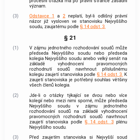
procesní otázka má po právní stránce zásadní
význam.
(3)
Odstavce 1
a
2
neplatí, byl-li odlišný právní
názor již vysloven ve stanovisku Nejvyššího
soudu, zaujatému podle
§ 14 odst. 3.
§ 21
(1)
V zájmu jednotného rozhodování soudů může
předseda Nejvyššího soudu nebo předseda
kolegia Nejvyššího soudu anebo velký senát na
základě vyhodnocení pravomocných
rozhodnutí soudů navrhnout příslušnému
kolegiu zaujetí stanoviska podle
§ 14 odst. 3.
K
zaujetí stanoviska je potřebný souhlas většiny
všech členů kolegia.
(2)
Jde-li o otázky týkající se dvou nebo více
kolegií nebo mezi nimi sporné, může předseda
Nejvyššího soudu v zájmu jednotného
rozhodování soudů na základě vyhodnocení
pravomocných rozhodnutí soudů navrhnout
zaujetí stanoviska podle
§ 14 odst. 3
plénu
Nejvyššího soudu.
(3)
Před zaujetím stanoviska si Nejvyšší soud