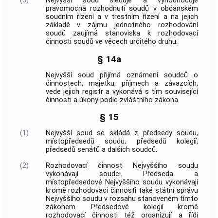
(3)
Nejvyšší soud sleduje a vyhodnocuje
pravomocná rozhodnutí soudů v občanském
soudním řízení a v
trestním řízení
a na jejich
základě v zájmu jednotného rozhodování
soudů zaujímá stanoviska k rozhodovací
činnosti soudů ve věcech určitého druhu.
§ 14a
Nejvyšší soud přijímá oznámení soudců o
činnostech, majetku, příjmech a závazcích,
vede jejich registr a vykonává s tím související
činnosti a úkony podle zvláštního zákona.
§ 15
(1)
Nejvyšší soud se skládá z předsedy soudu,
místopředsedů soudu, předsedů kolegií,
předsedů senátů a dalších soudců.
(2)
Rozhodovací činnost Nejvyššího soudu
vykonávají soudci. Předseda a
místopředsedové Nejvyššího soudu vykonávají
kromě rozhodovací činnosti také státní správu
Nejvyššího soudu v rozsahu stanoveném tímto
zákonem. Předsedové kolegií kromě
rozhodovací činnosti též organizují a řídí