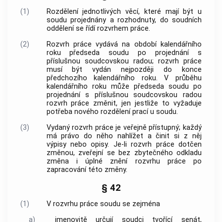
(1)
Rozdělení jednotlivých věcí, které mají být u
soudu projednány a rozhodnuty, do soudních
oddělení se řídí rozvrhem práce.
(2)
Rozvrh práce vydává na období kalendářního
roku předseda soudu po projednání s
příslušnou
soudcovskou radou
; rozvrh práce
musí být vydán nejpozději do konce
předchozího kalendářního roku. V průběhu
kalendářního roku může předseda soudu po
projednání s příslušnou
soudcovskou radou
rozvrh práce změnit, jen jestliže to vyžaduje
potřeba nového rozdělení prací u soudu.
(3)
Vydaný rozvrh práce je veřejně přístupný; každý
má právo do něho nahlížet a činit si z něj
výpisy nebo opisy. Je-li rozvrh práce dotčen
změnou, zveřejní se bez zbytečného odkladu
změna i úplné znění rozvrhu práce po
zapracování této změny.
§ 42
(1)
V rozvrhu práce soudu se zejména
a)
jmenovitě určují soudci tvořící senát,