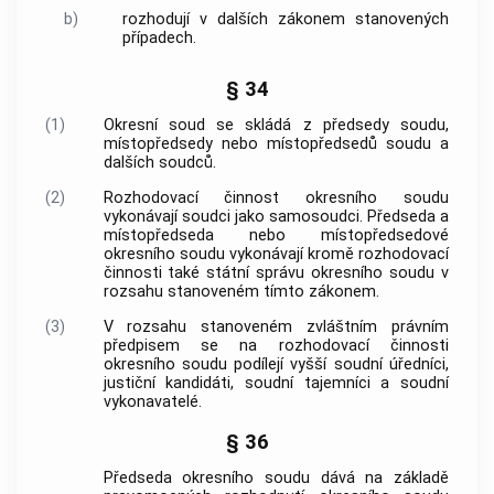
b)
rozhodují v dalších zákonem stanovených
případech.
§ 34
(1)
Okresní soud se skládá z předsedy soudu,
místopředsedy nebo místopředsedů soudu a
dalších soudců.
(2)
Rozhodovací činnost okresního soudu
vykonávají soudci jako samosoudci. Předseda a
místopředseda nebo místopředsedové
okresního soudu vykonávají kromě rozhodovací
činnosti také státní správu okresního soudu v
rozsahu stanoveném tímto zákonem.
(3)
V rozsahu stanoveném zvláštním právním
předpisem se na rozhodovací činnosti
okresního soudu podílejí vyšší soudní úředníci,
justiční kandidáti, soudní tajemníci a soudní
vykonavatelé.
§ 36
Předseda okresního soudu dává na základě