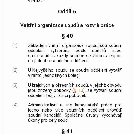
v Praze.
Oddíl 6
Vnitřní organizace soudů a rozvrh práce
§ 40
(1)
Základem vnitřní organizace soudu jsou soudní
oddělení vytvořená podle senátů nebo
samosoudců; každý soudce se zařadí alespoň
do jednoho soudního oddělení.
(2)
U Nejvyššího soudu se soudní oddělení vytváří
v rámci jednotlivých kolegií.
(3)
U krajských a okresních soudů, v jejichž obvodu
jsou zřízeny pobočky (
§ 13
), se vytváří soudní
oddělení též v rámci poboček.
(4)
Administrativní a jiné kancelářské práce pro
jedno nebo více soudních oddělení provádí
soudní kancelář. Společné útvary vykonávají
úkony pro celý soud.
§ 41