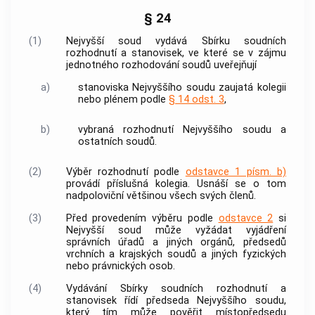
§ 24
(1)
Nejvyšší soud vydává Sbírku soudních
rozhodnutí a stanovisek, ve které se v zájmu
jednotného rozhodování soudů uveřejňují
a)
stanoviska Nejvyššího soudu zaujatá kolegii
nebo plénem podle
§ 14 odst. 3
,
b)
vybraná rozhodnutí Nejvyššího soudu a
ostatních soudů.
(2)
Výběr rozhodnutí podle
odstavce 1 písm. b)
provádí příslušná kolegia. Usnáší se o tom
nadpoloviční většinou všech svých členů.
(3)
Před provedením výběru podle
odstavce 2
si
Nejvyšší soud může vyžádat vyjádření
správních úřadů a jiných orgánů, předsedů
vrchních a krajských soudů a jiných fyzických
nebo právnických osob.
(4)
Vydávání Sbírky soudních rozhodnutí a
stanovisek řídí předseda Nejvyššího soudu,
který tím může pověřit místopředsedu