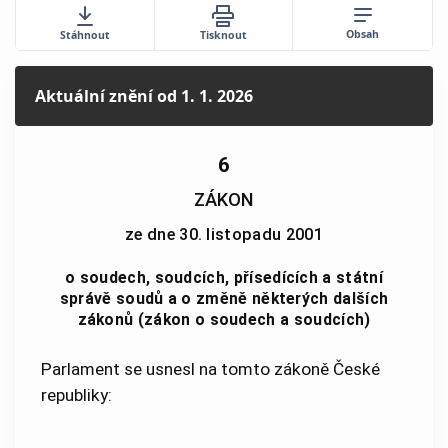
Obsah
Stáhnout
Tisknout
Aktuální znění
od 1. 1. 2026
6
ZÁKON
ze dne 30. listopadu 2001
o soudech, soudcích, přísedících a státní
správě soudů a o změně některých dalších
zákonů (zákon o soudech a soudcích)
Parlament se usnesl na tomto zákoně České
republiky: