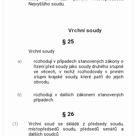
Nejvyššího soudu.
Vrchní soudy
§ 25
Vrchní soudy
a)
rozhodují v případech stanovených zákony o
řízení před soudy jako soudy druhého stupně
ve věcech, v nichž rozhodovaly v prvním
stupni krajské soudy, které patří do jejich
obvodu,
b)
rozhodují v dalších zákonem stanovených
případech.
§ 26
(1)
Vrchní soud se skládá z předsedy soudu,
místopředsedů soudu, předsedů senátů a
dalších soudců.