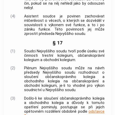
čin
, pokud se na něj nehledí jako by odsouzen
nebyl.
(4)
Asistent soudce je povinen zachovávat
mlčenlivost o věcech, o kterých se dozvěděl v
souvislosti s výkonem své funkce, a to i po
zániku funkce. Této povinnosti jej může
zprostit předseda Nejvyššího soudu.
§ 17
(1)
Soudci Nejvyššího soudu tvoří podle úseku své
činnosti trestní kolegium, občanskoprávní
kolegium a obchodní kolegium.
(2)
Plénum Nejvyššího soudu může na návrh
předsedy Nejvyššího soudu rozhodnout o
sloučení občanskoprávního kolegia a
obchodního kolegia na občanskoprávní a
obchodní kolegium, je-li to vhodné pro výkon
soudnictví u Nejvyššího soudu.
(3)
Došlo-li ke sloučení občanskoprávního kolegia
a obchodního kolegia a důvody k tomuto
opatření pominuly, postupuje se při jejich
opětovném rozdělení obdobně podle
odstavce