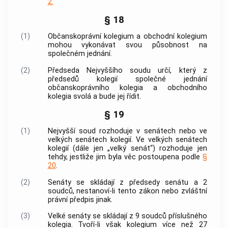
2.
§ 18
(1)
Občanskoprávní kolegium a obchodní kolegium
mohou vykonávat svou působnost na
společném jednání.
(2)
Předseda Nejvyššího soudu určí, který z
předsedů kolegií společné jednání
občanskoprávního kolegia a obchodního
kolegia svolá a bude jej řídit.
§ 19
(1)
Nejvyšší soud rozhoduje v senátech nebo ve
velkých senátech kolegií. Ve velkých senátech
kolegií (dále jen „velký senát“) rozhoduje jen
tehdy, jestliže jim byla věc postoupena podle
§
20
.
(2)
Senáty se skládají z předsedy senátu a 2
soudců, nestanoví-li tento zákon nebo zvláštní
právní předpis jinak.
(3)
Velké senáty se skládají z 9 soudců příslušného
kolegia. Tvoří-li však kolegium více než 27