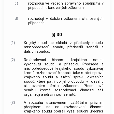
c)
rozhodují ve věcech správního soudnictví v
případech stanovených zákonem,
d)
rozhodují v dalších zákonem stanovených
případech.
§ 30
(1)
Krajský soud se skládá z předsedy soudu,
místopředsedů soudu, předsedů senátů a
dalších soudců.
(2)
Rozhodovací činnost krajského soudu
vykonávají soudci a přísedící. Předseda a
místopředsedové krajského soudu vykonávají
kromě rozhodovací činnosti také státní správu
krajského soudu a státní správu okresních
soudů, které patří do jeho obvodu, v rozsahu
stanoveném tímto zákonem. Předsedové
senátu kromě rozhodovací činnosti též
organizují a řídí činnost senátů.
(3)
V rozsahu stanoveném zvláštním právním
předpisem se na rozhodovací činnosti
krajského soudu podílejí vyšší soudní úředníci,