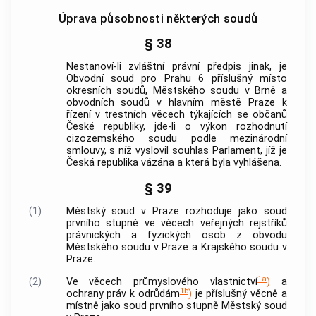
Úprava působnosti některých soudů
§ 38
Nestanoví-li zvláštní právní předpis jinak, je
Obvodní soud pro Prahu 6 příslušný místo
okresních soudů, Městského soudu v Brně a
obvodních soudů v hlavním městě Praze k
řízení v trestních věcech týkajících se občanů
České republiky, jde-li o výkon rozhodnutí
cizozemského soudu podle mezinárodní
smlouvy, s níž vyslovil souhlas Parlament, jíž je
Česká republika vázána a která byla vyhlášena.
§ 39
(1)
Městský soud v Praze rozhoduje jako soud
prvního stupně ve věcech veřejných rejstříků
právnických a fyzických osob z obvodu
Městského soudu v Praze a Krajského soudu v
Praze.
1a
(2)
Ve věcech průmyslového vlastnictví
)
a
1b
ochrany práv k odrůdám
)
je příslušný věcně a
místně jako soud prvního stupně Městský soud