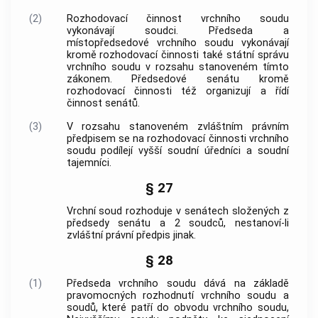
(2)
Rozhodovací činnost vrchního soudu
vykonávají soudci. Předseda a
místopředsedové vrchního soudu vykonávají
kromě rozhodovací činnosti také státní správu
vrchního soudu v rozsahu stanoveném tímto
zákonem. Předsedové senátu kromě
rozhodovací činnosti též organizují a řídí
činnost senátů.
(3)
V rozsahu stanoveném zvláštním právním
předpisem se na rozhodovací činnosti vrchního
soudu podílejí vyšší soudní úředníci a soudní
tajemníci.
§ 27
Vrchní soud rozhoduje v senátech složených z
předsedy senátu a 2 soudců, nestanoví-li
zvláštní právní předpis jinak.
§ 28
(1)
Předseda vrchního soudu dává na základě
pravomocných rozhodnutí vrchního soudu a
soudů, které patří do obvodu vrchního soudu,