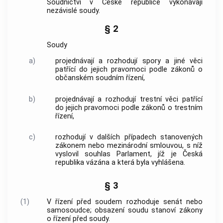
Soudnictví v České republice vykonávají
nezávislé soudy.
§ 2
Soudy
a)
projednávají a rozhodují spory a jiné věci
patřící do jejich pravomoci podle zákonů o
občanském soudním řízení,
b)
projednávají a rozhodují trestní věci patřící
do jejich pravomoci podle zákonů o
trestním
řízení
,
c)
rozhodují v dalších případech stanovených
zákonem nebo mezinárodní smlouvou, s níž
vyslovil souhlas Parlament, jíž je Česká
republika vázána a která byla vyhlášena.
§ 3
(1)
V řízení před soudem rozhoduje senát nebo
samosoudce; obsazení soudu stanoví zákony
o řízení před soudy.