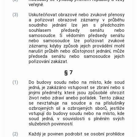
veřejně.
(3)
Uskutečňovat obrazové nebo zvukové přenosy
a pořizovat obrazové záznamy v průběhu
soudního jednání lze jen s předchozím
souhlasem předsedy senátu nebo
samosoudce. S vědomím předsedy senátu
nebo samosoudce lze pořizovat zvukové
záznamy; kdyby způsob jejich provádění mohl
narušit průběh nebo důstojnost jednání, může
předseda senátu nebo samosoudce jejich
pořizování zakázat.
§ 7
(1)
Do budovy soudu nebo na místo, kde soud
jedná, je zakázáno vstupovat se zbraní nebo s
jinými předměty, které jsou způsobilé ohrozit
život nebo zdraví anebo pořádek. Tento zákaz
se nevztahuje na soudce a na příslušníky
ozbrojených sil a ozbrojených sborů, jestliže
vstupují do budovy soudu nebo na místo, kde
soud jedná, v souvislosti s plněním svých
služebních povinností.
(2)
Každý je povinen podrobit se osobní prohlídce