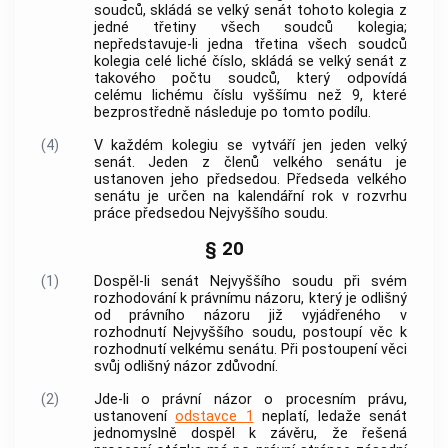
soudců, skládá se velký senát tohoto kolegia z
jedné třetiny všech soudců kolegia;
nepředstavuje-li jedna třetina všech soudců
kolegia celé liché číslo, skládá se velký senát z
takového počtu soudců, který odpovídá
celému lichému číslu vyššímu než 9, které
bezprostředně následuje po tomto podílu.
(4)
V každém kolegiu se vytváří jen jeden velký
senát. Jeden z členů velkého senátu je
ustanoven jeho předsedou. Předseda velkého
senátu je určen na kalendářní rok v rozvrhu
práce předsedou Nejvyššího soudu.
§ 20
(1)
Dospěl-li senát Nejvyššího soudu při svém
rozhodování k právnímu názoru, který je odlišný
od právního názoru již vyjádřeného v
rozhodnutí Nejvyššího soudu, postoupí věc k
rozhodnutí velkému senátu. Při postoupení věci
svůj odlišný názor zdůvodní.
(2)
Jde-li o právní názor o procesním právu,
ustanovení
odstavce 1
neplatí, ledaže senát
jednomyslně dospěl k závěru, že řešená