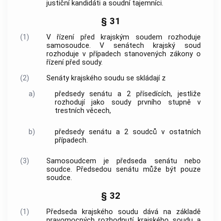
justiční kandidáti a soudní tajemníci.
§ 31
(1)
V řízení před krajským soudem rozhoduje
samosoudce. V senátech krajský soud
rozhoduje v případech stanovených zákony o
řízení před soudy.
(2)
Senáty krajského soudu se skládají z
a)
předsedy senátu a 2 přísedících, jestliže
rozhodují jako soudy prvního stupně v
trestních věcech,
b)
předsedy senátu a 2 soudců v ostatních
případech.
(3)
Samosoudcem je předseda senátu nebo
soudce. Předsedou senátu může být pouze
soudce.
§ 32
(1)
Předseda krajského soudu dává na základě
pravomocných rozhodnutí krajského soudu a