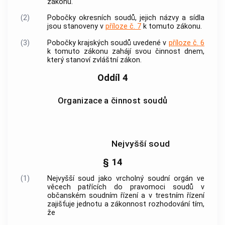
zákonu.
(2)
Pobočky okresních soudů, jejich názvy a sídla
jsou stanoveny v
příloze č. 7
k tomuto zákonu.
(3)
Pobočky krajských soudů uvedené v
příloze č. 6
k tomuto zákonu zahájí svou činnost dnem,
který stanoví zvláštní zákon.
Oddíl 4
Organizace a činnost soudů
Nejvyšší soud
§ 14
(1)
Nejvyšší soud jako vrcholný soudní orgán ve
věcech patřících do pravomoci soudů v
občanském soudním řízení a v
trestním řízení
zajišťuje jednotu a zákonnost rozhodování tím,
že