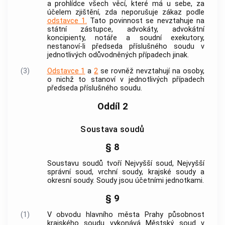
a prohlídce všech věcí, které má u sebe, za
účelem zjištění, zda neporušuje zákaz podle
odstavce 1.
Tato povinnost se nevztahuje na
státní zástupce,
advokáty
,
advokátní
koncipienty
, notáře a soudní exekutory,
nestanoví-li předseda příslušného soudu v
jednotlivých odůvodněných případech jinak.
(3)
Odstavce 1
a
2
se rovněž nevztahují na osoby,
o nichž to stanoví v jednotlivých případech
předseda příslušného soudu.
Oddíl 2
Soustava soudů
§ 8
Soustavu soudů tvoří Nejvyšší soud, Nejvyšší
správní soud, vrchní soudy, krajské soudy a
okresní soudy. Soudy jsou účetními jednotkami.
§ 9
(1)
V obvodu hlavního města Prahy působnost
krajského soudu vykonává Městský soud v