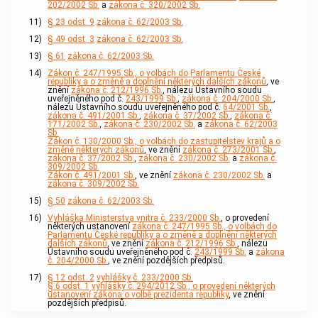
202/2002 Sb.
a
zákona č. 320/2002 Sb.
11)
§ 23 odst. 9
zákona č. 62/2003 Sb.
12)
§ 49 odst. 3
zákona č. 62/2003 Sb.
13)
§ 61
zákona č. 62/2003 Sb.
14)
Zákon č. 247/1995 Sb., o volbách do Parlamentu České
republiky a o změně a doplnění některých dalších zákonů
, ve
znění
zákona č. 212/1996 Sb.
, nálezu
Ústavního soudu
uveřejněného pod č.
243/1999 Sb.
,
zákona č. 204/2000 Sb.
,
nálezu Ústavního soudu uveřejněného pod č.
64/2001 Sb.
,
zákona č. 491/2001 Sb.
,
zákona č. 37/2002 Sb.
,
zákona č.
171/2002 Sb.
,
zákona č. 230/2002 Sb.
a
zákona č. 62/2003
Sb.
Zákon č. 130/2000 Sb., o volbách do zastupitelstev krajů a o
změně některých zákonů
, ve znění
zákona č. 273/2001 Sb.
,
zákona č. 37/2002 Sb.
,
zákona č. 230/2002 Sb.
a
zákona č.
309/2002 Sb.
Zákon č. 491/2001 Sb.
, ve znění
zákona č. 230/2002 Sb.
a
zákona č. 309/2002 Sb.
15)
§ 50
zákona č. 62/2003 Sb.
16)
Vyhláška Ministerstva vnitra č. 233/2000 Sb.
, o provedení
některých ustanovení
zákona č. 247/1995 Sb., o volbách do
Parlamentu České republiky a o změně a doplnění některých
dalších zákonů
, ve znění
zákona č. 212/1996 Sb.
, nálezu
Ústavního soudu
uveřejněného pod č.
243/1999 Sb.
a
zákona
č. 204/2000 Sb.
, ve znění pozdějších předpisů.
17)
§ 12 odst. 2
vyhlášky č. 233/2000 Sb.
§ 6 odst. 1
vyhlášky č. 294/2012 Sb., o provedení některých
ustanovení zákona o volbě prezidenta republiky
, ve znění
pozdějších předpisů.