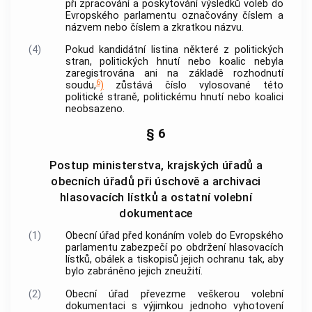
při zpracování a poskytování výsledků voleb do
Evropského parlamentu označovány číslem a
názvem nebo číslem a zkratkou názvu.
(4)
Pokud kandidátní listina některé z politických
stran, politických hnutí nebo koalic nebyla
zaregistrována ani na základě rozhodnutí
6
soudu,
)
zůstává číslo vylosované této
politické straně, politickému hnutí nebo koalici
neobsazeno.
§ 6
Postup ministerstva, krajských úřadů a
obecních úřadů při úschově a archivaci
hlasovacích lístků a ostatní volební
dokumentace
(1)
Obecní úřad před konáním voleb do Evropského
parlamentu zabezpečí po obdržení hlasovacích
lístků, obálek a tiskopisů jejich ochranu tak, aby
bylo zabráněno jejich zneužití.
(2)
Obecní úřad převezme veškerou volební
dokumentaci s výjimkou jednoho vyhotovení