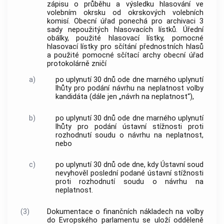
zápisu o průběhu a výsledku hlasování ve
volebním okrsku od okrskových volebních
komisí. Obecní úřad ponechá pro archivaci 3
sady nepoužitých hlasovacích lístků. Úřední
obálky, použité hlasovací lístky, pomocné
hlasovací lístky pro sčítání přednostních hlasů
a použité pomocné sčítací archy obecní úřad
protokolárně zničí
a)
po uplynutí 30 dnů ode dne marného uplynutí
lhůty pro podání návrhu na neplatnost volby
kandidáta (dále jen „návrh na neplatnost“),
b)
po uplynutí 30 dnů ode dne marného uplynutí
lhůty pro podání ústavní stížnosti proti
rozhodnutí soudu o návrhu na neplatnost,
nebo
c)
po uplynutí 30 dnů ode dne, kdy
Ústavní soud
nevyhověl poslední podané ústavní stížnosti
proti rozhodnutí soudu o návrhu na
neplatnost.
(3)
Dokumentace o finančních nákladech na volby
do Evropského parlamentu se uloží odděleně