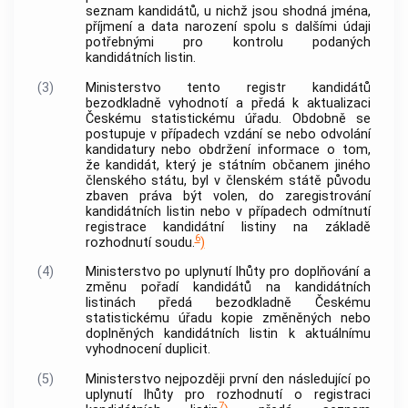
seznam kandidátů, u nichž jsou shodná jména,
příjmení a data narození spolu s dalšími údaji
potřebnými pro kontrolu podaných
kandidátních listin.
(3)
Ministerstvo tento registr kandidátů
bezodkladně vyhodnotí a předá k aktualizaci
Českému statistickému úřadu. Obdobně se
postupuje v případech vzdání se nebo odvolání
kandidatury nebo obdržení informace o tom,
že kandidát, který je státním občanem jiného
členského státu, byl v členském státě původu
zbaven práva být volen, do zaregistrování
kandidátních listin nebo v případech odmítnutí
registrace kandidátní listiny na základě
6
rozhodnutí soudu.
)
(4)
Ministerstvo po uplynutí lhůty pro doplňování a
změnu pořadí kandidátů na kandidátních
listinách předá bezodkladně Českému
statistickému úřadu kopie změněných nebo
doplněných kandidátních listin k aktuálnímu
vyhodnocení duplicit.
(5)
Ministerstvo nejpozději první den následující po
uplynutí lhůty pro rozhodnutí o registraci
7