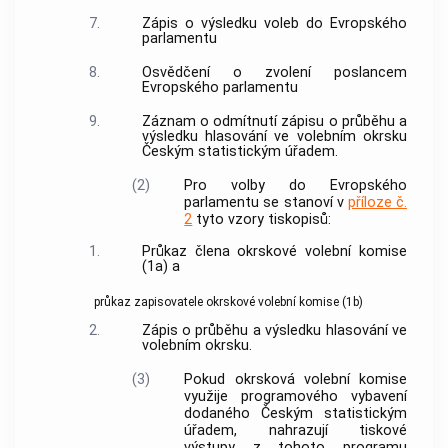
7.
Zápis o výsledku voleb do Evropského
parlamentu
8.
Osvědčení o zvolení poslancem
Evropského parlamentu
9.
Záznam o odmítnutí zápisu o průběhu a
výsledku hlasování ve volebním okrsku
Českým statistickým úřadem.
(2)
Pro volby do Evropského
parlamentu se stanoví v
příloze č.
2
tyto vzory tiskopisů:
1.
Průkaz člena okrskové volební komise
(1a) a
průkaz zapisovatele okrskové volební komise (1b)
2.
Zápis o průběhu a výsledku hlasování ve
volebním okrsku.
(3)
Pokud okrsková volební komise
využije programového vybavení
dodaného Českým statistickým
úřadem, nahrazují tiskové
výstupy z tohoto programu