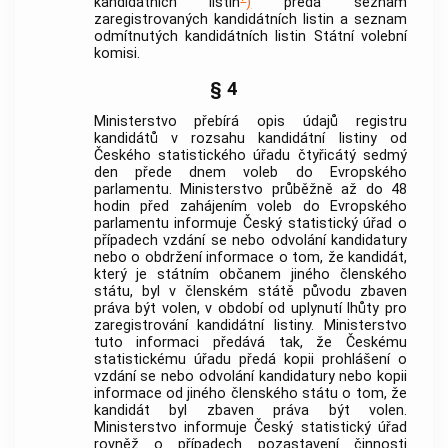
kandidátních listin
)
předá seznam
zaregistrovaných kandidátních listin a seznam
odmítnutých kandidátních listin Státní volební
komisi.
§ 4
Ministerstvo přebírá opis údajů registru
kandidátů v rozsahu kandidátní listiny od
Českého statistického úřadu čtyřicátý sedmý
den přede dnem voleb do Evropského
parlamentu. Ministerstvo průběžně až do 48
hodin před zahájením voleb do Evropského
parlamentu informuje Český statistický úřad o
případech vzdání se nebo odvolání kandidatury
nebo o obdržení informace o tom, že kandidát,
který je státním občanem jiného členského
státu, byl v členském státě původu zbaven
práva být volen, v období od uplynutí lhůty pro
zaregistrování kandidátní listiny. Ministerstvo
tuto informaci předává tak, že Českému
statistickému úřadu předá kopii prohlášení o
vzdání se nebo odvolání kandidatury nebo kopii
informace od jiného členského státu o tom, že
kandidát byl zbaven práva být volen.
Ministerstvo informuje Český statistický úřad
rovněž o případech pozastavení činnosti