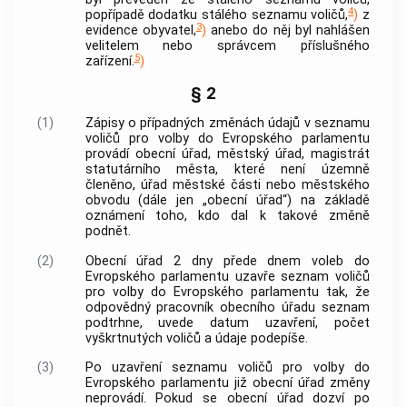
4
popřípadě dodatku stálého seznamu voličů,
)
z
3
evidence obyvatel,
)
anebo do něj byl nahlášen
velitelem nebo správcem příslušného
5
zařízení.
)
§ 2
(1)
Zápisy o případných změnách údajů v seznamu
voličů pro volby do Evropského parlamentu
provádí obecní úřad, městský úřad, magistrát
statutárního města, které není územně
členěno, úřad městské části nebo městského
obvodu (dále jen „obecní úřad“) na základě
oznámení toho, kdo dal k takové změně
podnět.
(2)
Obecní úřad 2 dny přede dnem voleb do
Evropského parlamentu uzavře seznam voličů
pro volby do Evropského parlamentu tak, že
odpovědný pracovník obecního úřadu seznam
podtrhne, uvede datum uzavření, počet
vyškrtnutých voličů a údaje podepíše.
(3)
Po uzavření seznamu voličů pro volby do
Evropského parlamentu již obecní úřad změny
neprovádí. Pokud se obecní úřad dozví po