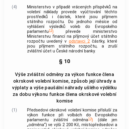
(4)
Ministerstvo v případě vrácených příspěvků na
volební náklady provede vyúčtování těchto
prostředků i částek, které jsou příjmem
státního rozpočtu. Do jednoho měsíce od
vyhlášení výsledků voleb do Evropského
12
parlamentu
)
převede ministerstvo
Ministerstvu financí na příjmový účet státního
rozpočtu uvedený v
odstavci 2
částky, které
jsou příjmem státního rozpočtu, a zruší
zvláštní účet u České národní
banky
.
§ 10
Výše zvláštní odměny za výkon funkce člena
okrskové volební komise, způsob její úhrady a
výplaty a výše paušální náhrady ušlého výdělku
za dobu výkonu funkce člena okrskové volební
komise
(1)
Předsedovi okrskové volební komise přísluší za
výkon funkce při volbách do Evropského
13
parlamentu zvláštní odměna
)
(dále jen
„odměna“) ve výši 2 200 Kč, místopředsedovi a