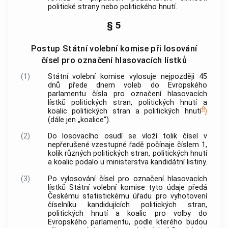
politické strany nebo politického hnutí.
§ 5
Postup Státní volební komise při losování
čísel pro označení hlasovacích lístků
(1)
Státní volební komise vylosuje nejpozději 45
dnů přede dnem voleb do Evropského
parlamentu čísla pro označení hlasovacích
lístků politických stran, politických hnutí a
8
koalic politických stran a politických hnutí
)
(dále jen „koalice“).
(2)
Do losovacího osudí se vloží tolik čísel v
nepřerušené vzestupné řadě počínaje číslem 1,
kolik různých politických stran, politických hnutí
a koalic podalo u ministerstva kandidátní listiny.
(3)
Po vylosování čísel pro označení hlasovacích
lístků Státní volební komise tyto údaje předá
Českému statistickému úřadu pro vyhotovení
číselníku kandidujících politických stran,
politických hnutí a koalic pro volby do
Evropského parlamentu, podle kterého budou