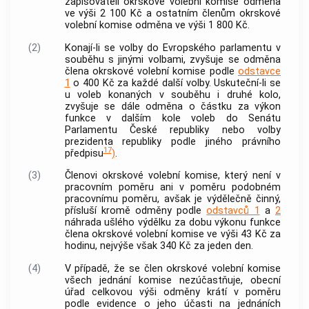
zapisovateli okrskové volební komise odměna
ve výši 2 100 Kč a ostatním členům okrskové
volební komise odměna ve výši 1 800 Kč.
(2)
Konají-li se volby do Evropského parlamentu v
souběhu s jinými volbami, zvyšuje se odměna
člena okrskové volební komise podle
odstavce
1
o 400 Kč za každé další volby. Uskuteční-li se
u voleb konaných v souběhu i druhé kolo,
zvyšuje se dále odměna o částku za výkon
funkce v dalším kole voleb do Senátu
Parlamentu České republiky nebo volby
prezidenta republiky podle jiného právního
17
předpisu
)
.
(3)
Členovi okrskové volební komise, který není v
pracovním poměru ani v poměru podobném
pracovnímu poměru, avšak je výdělečně činný,
přísluší kromě odměny podle
odstavců 1
a
2
náhrada ušlého výdělku za dobu výkonu funkce
člena okrskové volební komise ve výši 43 Kč za
hodinu, nejvýše však 340 Kč za jeden den.
(4)
V případě, že se člen okrskové volební komise
všech jednání komise nezúčastňuje, obecní
úřad celkovou výši odměny krátí v poměru
podle evidence o jeho účasti na jednáních