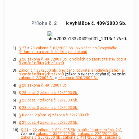
Příloha č. 2
k vyhlášce č. 409/2003 Sb.
1)
§ 27
a
28
zákona č. 62/2003 Sb., o volbách do Evropského
parlamentu a o změně některých zákonů
.
2)
§ 26
zákona č. 491/2001 Sb., o volbách do zastupitelstev obcí a
o změně některých zákonů
.
3)
Zákon č. 133/2000 Sb., o evidenci obyvatel a rodných číslech a
o změně některých zákonů
(zákon o evidenci obyvatel), ve znění
zákona č. 2/2002 Sb.
a
zákona č. 320/2002 Sb.
4)
§ 28
zákona č. 491/2001 Sb.
5)
§ 28 odst. 2
zákona č. 62/2003 Sb.
6)
§ 23 odst. 7
zákona č. 62/2003 Sb.
7)
§ 23 odst. 3
zákona č. 62/2003 Sb.
8)
§ 8 odst. 2 písm. c)
zákona č. 62/2003 Sb.
9)
§ 21 odst. 4
zákona č. 62/2003 Sb.
10)
§ 21
a
22
zákona č. 89/1995 Sb., o státní statistické službě
,
ve znění
zákona č. 356/1999 Sb.
,
zákona č. 220/2000 Sb.
,
zákona č. 256/2000 Sb.
,
zákona č. 411/2000 Sb.
,
zákona č.