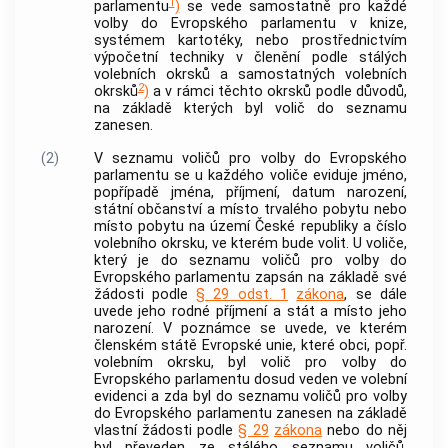
1
parlamentu
)
se vede samostatně pro každé
volby do Evropského parlamentu v knize,
systémem kartotéky, nebo prostřednictvím
výpočetní techniky v členění podle stálých
volebních okrsků a samostatných volebních
2
okrsků
)
a v rámci těchto okrsků podle důvodů,
na základě kterých byl volič do seznamu
zanesen.
(2)
V seznamu voličů pro volby do Evropského
parlamentu se u každého voliče eviduje jméno,
popřípadě jména, příjmení, datum narození,
státní občanství a místo trvalého pobytu nebo
místo pobytu na území České republiky a číslo
volebního okrsku, ve kterém bude volit. U voliče,
který je do seznamu voličů pro volby do
Evropského parlamentu zapsán na základě své
žádosti podle
§ 29 odst. 1
zákona
, se dále
uvede jeho rodné příjmení a stát a místo jeho
narození. V poznámce se uvede, ve kterém
členském státě Evropské unie, které
obci
, popř.
volebním okrsku, byl volič pro volby do
Evropského parlamentu dosud veden ve volební
evidenci a zda byl do seznamu voličů pro volby
do Evropského parlamentu zanesen na základě
vlastní žádosti podle
§ 29
zákona
nebo do něj
byl převeden ze stálého seznamu voličů,