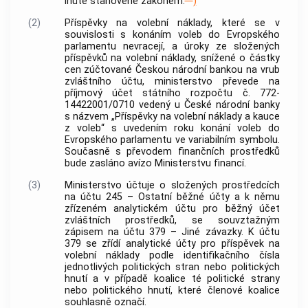
lhůtě stanovené zákonem.
)
(2)
Příspěvky na volební náklady, které se v
souvislosti s konáním voleb do Evropského
parlamentu nevracejí, a úroky ze složených
příspěvků na volební náklady, snížené o částky
cen zúčtované Českou národní
bankou
na vrub
zvláštního účtu, ministerstvo převede na
příjmový účet státního rozpočtu č. 772-
14422001/0710 vedený u České národní
banky
s názvem „Příspěvky na volební náklady a kauce
z voleb“ s uvedením roku konání voleb do
Evropského parlamentu ve variabilním symbolu.
Současně s převodem finančních prostředků
bude zasláno avízo Ministerstvu financí.
(3)
Ministerstvo účtuje o složených prostředcích
na účtu 245 – Ostatní běžné účty a k němu
zřízeném analytickém účtu pro běžný účet
zvláštních prostředků, se souvztažným
zápisem na účtu 379 – Jiné závazky. K účtu
379 se zřídí analytické účty pro příspěvek na
volební náklady podle identifikačního čísla
jednotlivých politických stran nebo politických
hnutí a v případě koalice té politické strany
nebo politického hnutí, které členové koalice
souhlasně označí.