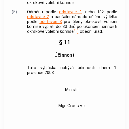
okrskové volební komise.
(5)
Odměnu podle
odstavce 1
nebo též podle
odstavce 2
a paušální náhradu ušlého výdělku
podle
odstavce 3
pro členy okrskové volební
komise vyplatí do 30 dnů po ukončení činnosti
15
okrskové volební komise
)
obecní úřad.
§ 11
Účinnost
Tato vyhláška nabývá účinnosti dnem 1.
prosince 2003.
Ministr:
Mgr. Gross v. r.