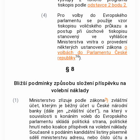
tiskopis podle
odstavce 2 bodu 2.
(4)
Pro volby do Evropského
parlamentu se použije vzor
tiskopisu voličského průkazu a
postup při úschově tiskopisu
stanovený ve vyhlášce
Ministerstva vnitra o provedení
některých ustanovení zákona
o
volbách do Parlamentu České
16
republiky
).
§ 8
Bližší podmínky způsobu složení příspěvku na
volební náklady
9
(1)
Ministerstvo zřizuje podle zákona
)
zvláštní
účet, kterým je běžný účet u České národní
banky
(dále jen „zvláštní účet“), na který v
souvislosti s konáním voleb do Evropského
parlamentu skládá politická strana, politické
hnutí nebo koalice příspěvek na volební náklady.
Současně s podáním kandidátní listiny písemně
sdělí ministerstvu adresu, nebo číslo účtu a