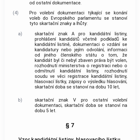
od ostatní dokumentace.
(4)
Pro volební dokumentaci týkající se konání
voleb do Evropského parlamentu se stanoví
tyto skartační znaky a lhůty:
a)
skartační znak A pro kandidátní listiny,
prohlášení kandidátů včetně podkladů ke
kandidátní listině, dokumentaci o vzdání se
kandidatury nebo jejím odvolání, informaci
od jiného členského státu o tom, že
kandidát byl či nebyl zbaven práva být volen,
rozhodnutí ministerstva o registraci nebo o
odmítnutí kandidátní listiny, rozhodnutí
soudu ve věci registrace kandidátní listiny,
hlasovací lístky, zápisy o výsledku hlasování,
skartační doba se stanoví na dobu 10 let,
b)
skartační znak V pro ostatní volební
dokumentaci, skartační doba se stanoví na
dobu 5 let.
§ 7
Vzor kandidátní listiny, hlasovacího lístku,