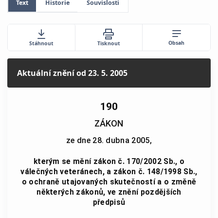
Text
Historie
Souvislosti
Obsah
Stáhnout
Tisknout
Aktuální znění
od 23. 5. 2005
190
ZÁKON
ze dne 28. dubna 2005,
kterým se mění zákon č. 170/2002 Sb., o
válečných veteránech, a zákon č. 148/1998 Sb.,
o ochraně utajovaných skutečností a o změně
některých zákonů, ve znění pozdějších
předpisů