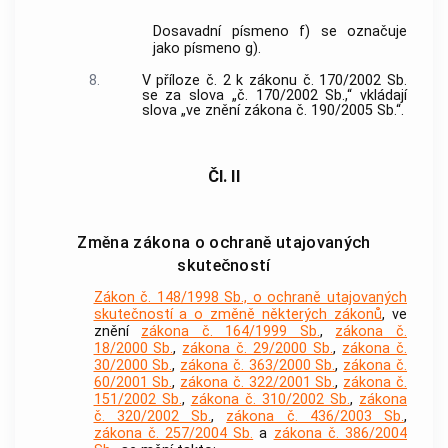
Dosavadní písmeno f) se označuje
jako písmeno g).
8.
V příloze č. 2 k zákonu č. 170/2002 Sb.
se za slova „č. 170/2002 Sb.,“ vkládají
slova „ve znění zákona č. 190/2005 Sb.“.
Čl. II
Změna zákona o ochraně utajovaných
skutečností
Zákon č. 148/1998 Sb., o ochraně utajovaných
skutečností a o změně některých zákonů
, ve
znění
zákona č. 164/1999 Sb.
,
zákona č.
18/2000 Sb.
,
zákona č. 29/2000 Sb.
,
zákona č.
30/2000 Sb.
,
zákona č. 363/2000 Sb.
,
zákona č.
60/2001 Sb.
,
zákona č. 322/2001 Sb.
,
zákona č.
151/2002 Sb.
,
zákona č. 310/2002 Sb.
,
zákona
č. 320/2002 Sb.
,
zákona č. 436/2003 Sb.
,
zákona č. 257/2004 Sb.
a
zákona č. 386/2004