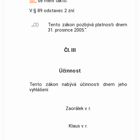
Sb.
, se mění takto:
V § 89 odstavec 2 zní:
„(2)
Tento zákon pozbývá platnosti dnem
31. prosince 2005.“.
Čl. III
Účinnost
Tento zákon nabývá účinnosti dnem jeho
vyhlášení.
Zaorálek v. r.
Klaus v. r.