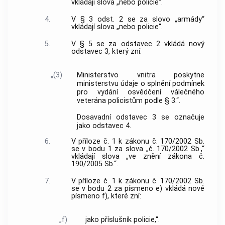
vkládají slova „nebo policie“.
4.
V § 3 odst. 2 se za slovo „armády“
vkládají slova „nebo policie“.
5.
V § 5 se za odstavec 2 vkládá nový
odstavec 3, který zní:
„(3)
Ministerstvo vnitra poskytne
ministerstvu údaje o splnění podmínek
pro vydání osvědčení válečného
veterána policistům podle § 3.“.
Dosavadní odstavec 3 se označuje
jako odstavec 4.
6.
V příloze č. 1 k zákonu č. 170/2002 Sb.
se v bodu 1 za slova „č. 170/2002 Sb.,“
vkládají slova „ve znění zákona č.
190/2005 Sb.“.
7.
V příloze č. 1 k zákonu č. 170/2002 Sb.
se v bodu 2 za písmeno e) vkládá nové
písmeno f), které zní:
„f)
jako příslušník policie,“.