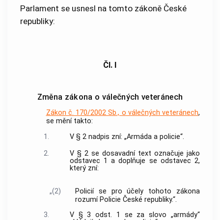
Parlament se usnesl na tomto zákoně České
republiky:
Čl. I
Změna zákona o válečných veteránech
Zákon č. 170/2002 Sb., o válečných veteránech
,
se mění takto:
1.
V § 2 nadpis zní: „Armáda a policie“.
2.
V § 2 se dosavadní text označuje jako
odstavec 1 a doplňuje se odstavec 2,
který zní:
„(2)
Policií se pro účely tohoto zákona
rozumí Policie České republiky.“.
3.
V § 3 odst. 1 se za slovo „armády“