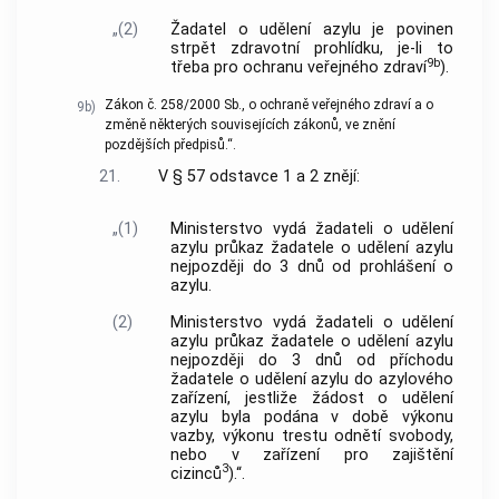
„(2)
Žadatel o udělení azylu je povinen
strpět zdravotní prohlídku, je-li to
9b
třeba pro ochranu veřejného zdraví
).
Zákon č. 258/2000 Sb., o ochraně veřejného zdraví a o
9b)
změně některých souvisejících zákonů, ve znění
pozdějších předpisů.“.
21.
V § 57 odstavce 1 a 2 znějí:
„(1)
Ministerstvo vydá žadateli o udělení
azylu průkaz žadatele o udělení azylu
nejpozději do 3 dnů od prohlášení o
azylu.
(2)
Ministerstvo vydá žadateli o udělení
azylu průkaz žadatele o udělení azylu
nejpozději do 3 dnů od příchodu
žadatele o udělení azylu do azylového
zařízení, jestliže žádost o udělení
azylu byla podána v době výkonu
vazby, výkonu trestu odnětí svobody,
nebo v zařízení pro zajištění
3
cizinců
).“.