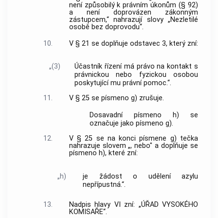
není způsobilý k právním úkonům (§ 92)
a není doprovázen zákonným
zástupcem,“ nahrazují slovy „Nezletilé
osobě bez doprovodu“.
10.
V § 21 se doplňuje odstavec 3, který zní:
„(3)
Účastník řízení má právo na kontakt s
právnickou nebo fyzickou osobou
poskytující mu právní pomoc.“.
11.
V § 25 se písmeno g) zrušuje.
Dosavadní písmeno h) se
označuje jako písmeno g).
12.
V § 25 se na konci písmene g) tečka
nahrazuje slovem „, nebo" a doplňuje se
písmeno h), které zní:
„h)
je žádost o udělení azylu
nepřípustná.“.
13.
Nadpis hlavy VI zní: „ÚŘAD VYSOKÉHO
KOMISAŘE“.