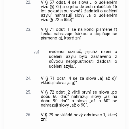
22.
V § 57 odst. 4 se slova „, o uděleném
vízu (§ 72) a o jeho dětech mladších 15
let, pokud jsou rovněž žadateli o udělení
azylu" nahrazují slovy „a o uděleném
vízu (§ 72 a 85b)“.
23.
V § 71 odst. 1 se na konci písmene f)
tečka nahrazuje čárkou a doplňuje se
písmeno g), které zní:
„g)
evidenci cizinců, jejichž řízení o
udělení azylu bylo zastaveno z
důvodu nepřípustnosti žádosti o
udělení azylu.“.
24.
V § 71 odst. 4 se za slova „a) až d)“
vkládají slova „a g)“.
25.
V § 72 odst. 2 větě první se slova „po
dobu 60 dnů“ nahrazují slovy „až na
dobu 90 dnů“ a slova „až o 60“ se
nahrazují slovy „až o 90“.
26.
V § 79 se vkládá nový odstavec 1, který
zní: