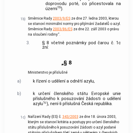
doprovodu poté, co přicestovala na
1b
území
).
Směrnice Rady
2003/9/ES
ze dne 27. ledna 2003, kterou
1b)
se stanoví minimální normy pro přijímání žadatelů o azyl.
Směrnice Rady
2003/86/ES
ze dne 22. září 2003 o právu
na sloučení rodiny.“.
3.
§ 8 včetně poznámky pod čarou č. 1c
zní:
„§ 8
Ministerstvo je příslušné
a)
k řízení o udělení a odnětí azylu,
b)
k určení členského státu Evropské unie
příslušného k posuzování žádosti o udělení
1c
azylu
), není-li příslušná Česká republika.
Nařízení Rady (ES) č.
343/2003
ze dne 18. února 2003,
1c)
kterým se stanoví kritéria a postupy pro určení členského
státu příslušného k posuzování žádosti o azyl podané
státním příslušníkem třetí země v některém z členských