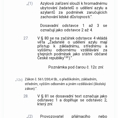
„(1)
Azylová zařízení slouží k hromadnému
ubytování žadatelů o udělení azylu a
azylantů za podmínek zaručujících
zachování lidské důstojnosti.“.
Dosavadní odstavce 1 až 3 se
označují jako odstavce 2 až 4.
27.
V § 80 se na začátek odstavce 4 vkládá
věta „Žadatelé o udělení azylu mají
přístup k základnímu, střednímu a
vyššímu odbornému vzdělávání za
stejných podmínek jako státní občané
12c
České republiky
).“.
Poznámka pod čarou č. 12c zní:
Zákon č. 561/200;4 Sb., o předškolním, základním,
„12c)
středním, vyšším odborném a jiném vzdělávání (školský
zákon).“.
28.
V § 81 se dosavadní text označuje jako
odstavec 1 a doplňuje se odstavec 2,
který zní:
„(2)
Provozovatel přijímacího nebo