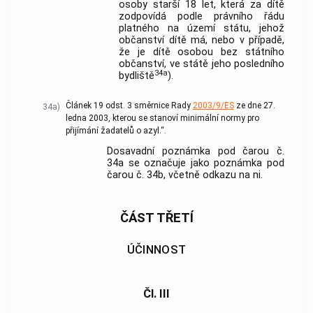
osoby starší 18 let, která za dítě
zodpovídá podle právního řádu
platného na území státu, jehož
občanství dítě má, nebo v případě,
že je dítě osobou bez státního
občanství, ve státě jeho posledního
34a
bydliště
).
Článek 19 odst. 3 směrnice Rady
2003/9/ES
ze dne 27.
34a)
ledna 2003, kterou se stanoví minimální normy pro
přijímání žadatelů o azyl.“.
Dosavadní poznámka pod čarou č.
34a se označuje jako poznámka pod
čarou č. 34b, včetně odkazu na ni.
ČÁST TŘETÍ
ÚČINNOST
Čl. III