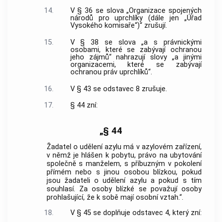
14.
V § 36 se slova „Organizace spojených
národů pro uprchlíky (dále jen „Úřad
Vysokého komisaře“)“ zrušují.
15.
V § 38 se slova „a s právnickými
osobami, které se zabývají ochranou
jeho zájmů“ nahrazují slovy „a jinými
organizacemi, které se zabývají
ochranou práv uprchlíků“.
16.
V § 43 se odstavec 8 zrušuje.
17.
§ 44 zní:
„§ 44
Žadatel o udělení azylu má v azylovém zařízení,
v němž je hlášen k pobytu, právo na ubytování
společně s manželem, s příbuzným v pokolení
přímém nebo s jinou osobou blízkou, pokud
jsou žadateli o udělení azylu a pokud s tím
souhlasí. Za osoby blízké se považují osoby
prohlašující, že k sobě mají osobní vztah.“.
18.
V § 45 se doplňuje odstavec 4, který zní: