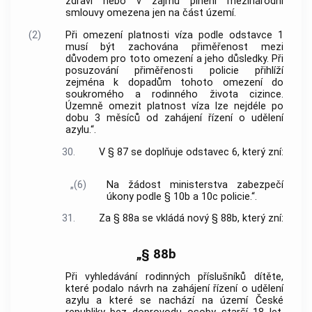
zdraví nebo v zájmu plnění mezinárodní
smlouvy omezena jen na část území.
(2)
Při omezení platnosti víza podle odstavce 1
musí být zachována přiměřenost mezi
důvodem pro toto omezení a jeho důsledky. Při
posuzování přiměřenosti policie přihlíží
zejména k dopadům tohoto omezení do
soukromého a rodinného života cizince.
Územně omezit platnost víza lze nejdéle po
dobu 3 měsíců od zahájení řízení o udělení
azylu.“.
30.
V § 87 se doplňuje odstavec 6, který zní:
„(6)
Na žádost ministerstva zabezpečí
úkony podle § 10b a 10c policie.“.
31.
Za § 88a se vkládá nový § 88b, který zní:
„§ 88b
Při vyhledávání rodinných příslušníků dítěte,
které podalo návrh na zahájení řízení o udělení
azylu a které se nachází na území České