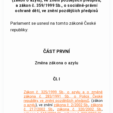
(zákon o azylu), ve znění pozdějších předpisů,
a zákon č. 359/1999 Sb., o sociálně-právní
ochraně dětí, ve znění pozdějších předpisů
Parlament se usnesl na tomto zákoně České
republiky:
ČÁST PRVNÍ
Změna zákona o azylu
Čl. I
Zákon č. 325/1999 Sb., o azylu a o změně
zákona č. 283/1991 Sb., o Policii České
republiky, ve znění pozdějších předpisů,
(zákon
o azylu
), ve znění
zákona č. 2/2002 Sb.
,
zákona
č. 217/2002 Sb.
,
zákona č. 320/2002 Sb.
,