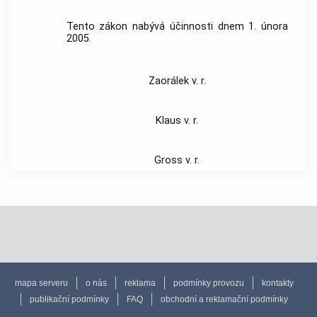
Tento zákon nabývá účinnosti dnem 1. února
2005.
Zaorálek v. r.
Klaus v. r.
Gross v. r.
mapa serveru
o nás
reklama
podmínky provozu
kontakty
publikační podmínky
FAQ
obchodní a reklamační podmínky