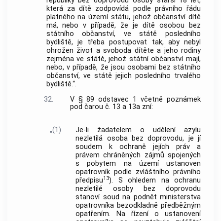
republiky bez doprovodu osoby starší 18 let,
která za dítě zodpovídá podle právního řádu
platného na území státu, jehož občanství dítě
má, nebo v případě, že je dítě osobou bez
státního občanství, ve státě posledního
bydliště, je třeba postupovat tak, aby nebyl
ohrožen život a svoboda dítěte a jeho rodiny
zejména ve státě, jehož státní občanství mají,
nebo, v případě, že jsou osobami bez státního
občanství, ve státě jejich posledního trvalého
bydliště.“.
32.
V § 89 odstavec 1 včetně poznámek
pod čarou č. 13 a 13a zní:
„(1)
Je-li žadatelem o udělení azylu
nezletilá osoba bez doprovodu, je jí
soudem k ochraně jejích práv a
právem chráněných zájmů spojených
s pobytem na území ustanoven
opatrovník podle zvláštního právního
13
předpisu
). S ohledem na ochranu
nezletilé osoby bez doprovodu
stanoví soud na podnět ministerstva
opatrovníka bezodkladně předběžným
opatřením. Na řízení o ustanovení