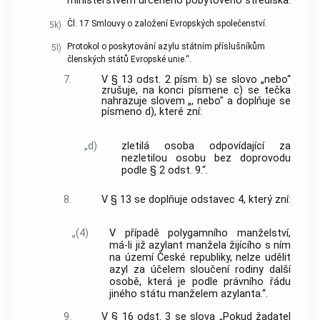
ministerstvem určeného pobytového střediska.
Čl. 17 Smlouvy o založení Evropských společenství.
5k)
Protokol o poskytování azylu státním příslušníkům
5l)
členských států Evropské unie.“.
7.
V § 13 odst. 2 písm. b) se slovo „nebo“
zrušuje, na konci písmene c) se tečka
nahrazuje slovem „, nebo" a doplňuje se
písmeno d), které zní:
„d)
zletilá osoba odpovídající za
nezletilou osobu bez doprovodu
podle § 2 odst. 9.“.
8.
V § 13 se doplňuje odstavec 4, který zní:
„(4)
V případě polygamního manželství,
má-li již azylant manžela žijícího s ním
na území České republiky, nelze udělit
azyl za účelem sloučení rodiny další
osobě, která je podle právního řádu
jiného státu manželem azylanta.“.
9.
V § 16 odst. 3 se slova „Pokud žadatel