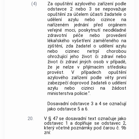
(4)
Za opuštění azylového zařízení podle
odstavce 2 nebo 3 se nepovažuje
opuštění za účelem účasti žadatele o
udělení azylu nebo cizince na
nařízeném jednání před orgánem
veřejné moci, poskytnutí neodkladné
zdravotní péče nebo provedení
lékařského vyšetření zaměřeného na
zjištění, zda žadatel o udělení azylu
nebo cizinec netrpí chorobou
ohrožující jeho život či zdraví nebo
život či zdraví jiných osob v případě,
že je nelze v přijímacím středisku
provést. V případech opuštění
azylového zařízení podle věty první
zabezpečí doprovod žadateli o udělení
azylu nebo cizinci na žádost
ministerstva policie.“.
Dosavadní odstavce 3 a 4 se označují
jako odstavce 5 a 6.
20.
V § 47 se dosavadní text označuje jako
odstavec 1 a doplňuje se odstavec 2,
který včetně poznámky pod čarou č. 9b
zní: