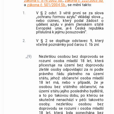
zákona č. 519/2002 Sb.
,
zákona č. 222/2003 Sb.
a
zákona č. 501/2004 Sb.
, se mění takto:
1.
V § 2 odst. 3 větě první se za slova
„ochranu formou azylu“ vkládají slova „,
nebo cizinec, který podal žádost o
udělení azylu v jiném členském státě
Evropské unie, je-li Česká republika
příslušná k jejímu posuzování“.
2.
V § 2 se doplňuje odstavec 9, který
včetně poznámky pod čarou č. 1b zní:
„(9)
Nezletilou osobou bez doprovodu se
rozumí osoba mladší 18 let, která
přicestuje na území bez doprovodu
zletilé osoby odpovídající za ni podle
právního řádu platného na území
státu, jehož občanství osoba mladší
18 let má, nebo v případě, že je
osobou bez státního občanství, na
území státu jejího posledního bydliště,
a to po takovou dobu, po kterou se
skutečně nenachází v péči takovéto
osoby; nezletilou osobou bez
doprovodu se rozumí i osoba mladší
18 let, která byla ponechána bez