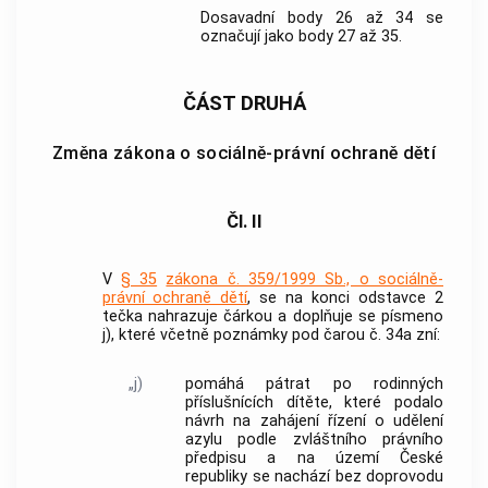
Dosavadní body 26 až 34 se
označují jako body 27 až 35.
ČÁST DRUHÁ
Změna zákona o sociálně-právní ochraně dětí
Čl. II
V
§ 35
zákona č. 359/1999 Sb., o sociálně-
právní ochraně dětí
, se na konci odstavce 2
tečka nahrazuje čárkou a doplňuje se písmeno
j), které včetně poznámky pod čarou č. 34a zní:
„j)
pomáhá pátrat po rodinných
příslušnících dítěte, které podalo
návrh na zahájení řízení o udělení
azylu podle zvláštního právního
předpisu a na území České
republiky se nachází bez doprovodu