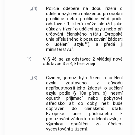
„(4)
Policie odebere na dobu řízení o
udělení azylu věc nalezenou při osobní
prohlídce nebo prohlídce věcí podle
odstavce 1, která může sloužit jako
důkaz v řízení o udělení azylu nebo při
určování členského státu Evropské
unie příslušného k posuzování žádosti
1c
o udělení azylu
), a předá ji
ministerstvu.“.
19.
V § 46 se za odstavec 2 vkládají nové
odstavce 3 a 4, které znějí:
„(3)
Cizinec, jemuž bylo řízení o udělení
azylu zastaveno z důvodu
nepřípustnosti jeho žádosti o udělení
azylu podle § 10a písm. b), nesmí
opustit přijímací nebo pobytové
středisko až do doby, než bude
dopraven do členského státu
Evropské unie příslušného k
posuzování žádosti o udělení azylu, s
výjimkou opuštění za účelem
vycestování z území.