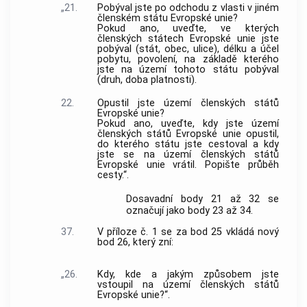
„21.
Pobýval jste po odchodu z vlasti v jiném
členském státu Evropské unie?
Pokud ano, uveďte, ve kterých
členských státech Evropské unie jste
pobýval (stát, obec, ulice), délku a účel
pobytu, povolení, na základě kterého
jste na území tohoto státu pobýval
(druh, doba platnosti).
22.
Opustil jste území členských států
Evropské unie?
Pokud ano, uveďte, kdy jste území
členských států Evropské unie opustil,
do kterého státu jste cestoval a kdy
jste se na území členských států
Evropské unie vrátil. Popište průběh
cesty.“.
Dosavadní body 21 až 32 se
označují jako body 23 až 34.
37.
V příloze č. 1 se za bod 25 vkládá nový
bod 26, který zní:
„26.
Kdy, kde a jakým způsobem jste
vstoupil na území členských států
Evropské unie?“.