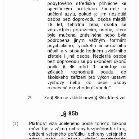
pobytového střediska přihlédne ke
specifickým potřebám žadatele o
udělení azylu, pokud je jím nezletilá
osoba bez doprovodu, osoba mladší
18 let, těhotná žena, osoba se
zdravotním postižením, osoba, která
byla mučena, znásilněna nebo byla
podrobena jiným vážným formám
psychického, fyzického či sexuálního
násilí, a v případě hodném zvláštního
zřetele i jiná osoba. Nezletilá osoba
bez doprovodu se po ukončení úkonů
podle § 46 odst. 1 umísťuje na
základě rozhodnutí soudu do
školského zařízení pro výkon ústavní
výchovy nebo do péče osoby
označené v rozhodnutí soudu.“.
29.
Za § 85a se vkládá nový § 85b, který zní:
„§ 85b
(1)
Platnost víza uděleného podle tohoto zákona
může být v zájmu ochrany bezpečnosti státu,
udržení veřejného pořádku, ochrany veřejného