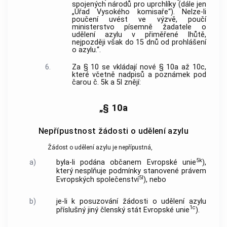
spojených národů pro uprchlíky (dále jen
„Úřad Vysokého komisaře“). Nelze-li
poučení uvést ve výzvě, poučí
ministerstvo písemně žadatele o
udělení azylu v přiměřené lhůtě,
nejpozději však do 15 dnů od prohlášení
o azylu.“.
6.
Za § 10 se vkládají nové § 10a až 10c,
které včetně nadpisů a poznámek pod
čarou č. 5k a 5l znějí:
„§ 10a
Nepřípustnost žádosti o udělení azylu
Žádost o udělení azylu je nepřípustná,
5k
a)
byla-li podána občanem Evropské unie
),
který nesplňuje podmínky stanovené právem
5l
Evropských společenství
), nebo
b)
je-li k posuzování žádosti o udělení azylu
1c
příslušný jiný členský stát Evropské unie
).