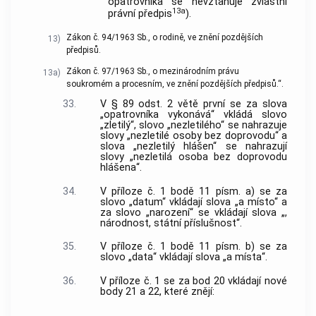
opatrovníka se nevztahuje zvláštní
13a
právní předpis
).
Zákon č. 94/1963 Sb., o rodině, ve znění pozdějších
13)
předpisů.
Zákon č. 97/1963 Sb., o mezinárodním právu
13a)
soukromém a procesním, ve znění pozdějších předpisů.“.
33.
V § 89 odst. 2 větě první se za slova
„opatrovníka vykonává“ vkládá slovo
„zletilý“, slovo „nezletilého“ se nahrazuje
slovy „nezletilé osoby bez doprovodu“ a
slova „nezletilý hlášen“ se nahrazují
slovy „nezletilá osoba bez doprovodu
hlášena“.
34.
V příloze č. 1 bodě 11 písm. a) se za
slovo „datum“ vkládají slova „a místo“ a
za slovo „narození“ se vkládají slova „,
národnost, státní příslušnost“.
35.
V příloze č. 1 bodě 11 písm. b) se za
slovo „data“ vkládají slova „a místa“.
36.
V příloze č. 1 se za bod 20 vkládají nové
body 21 a 22, které znějí: