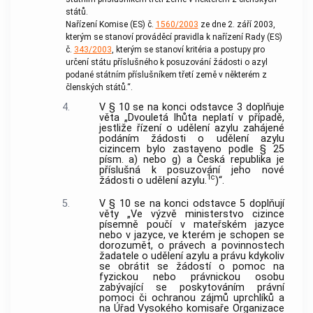
států.
Nařízení Komise (ES) č.
1560/2003
ze dne 2. září 2003,
kterým se stanoví prováděcí pravidla k nařízení Rady (ES)
č.
343/2003
, kterým se stanoví kritéria a postupy pro
určení státu příslušného k posuzování žádosti o azyl
podané státním příslušníkem třetí země v některém z
členských států.“.
4.
V § 10 se na konci odstavce 3 doplňuje
věta „Dvouletá lhůta neplatí v případě,
jestliže řízení o udělení azylu zahájené
podáním žádosti o udělení azylu
cizincem bylo zastaveno podle § 25
písm. a) nebo g) a Česká republika je
příslušná k posuzování jeho nové
1c
žádosti o udělení azylu.
)“.
5.
V § 10 se na konci odstavce 5 doplňují
věty „Ve výzvě ministerstvo cizince
písemně poučí v mateřském jazyce
nebo v jazyce, ve kterém je schopen se
dorozumět, o právech a povinnostech
žadatele o udělení azylu a právu kdykoliv
se obrátit se žádostí o pomoc na
fyzickou nebo právnickou osobu
zabývající se poskytováním právní
pomoci či ochranou zájmů uprchlíků a
na Úřad Vysokého komisaře Organizace