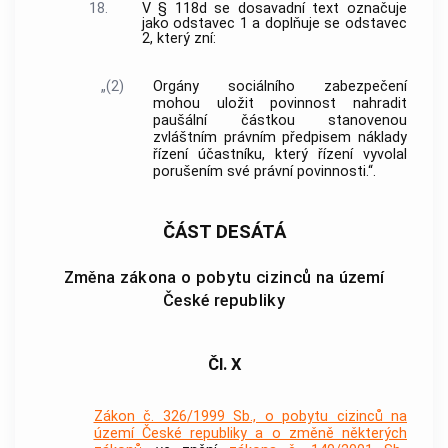
18.
V § 118d se dosavadní text označuje
jako odstavec 1 a doplňuje se odstavec
2, který zní:
„(2)
Orgány sociálního zabezpečení
mohou uložit povinnost nahradit
paušální částkou stanovenou
zvláštním právním předpisem náklady
řízení účastníku, který řízení vyvolal
porušením své právní povinnosti.“.
ČÁST DESÁTÁ
Změna zákona o pobytu cizinců na území
České republiky
Čl. X
Zákon č. 326/1999 Sb., o pobytu cizinců na
území České republiky a o změně některých