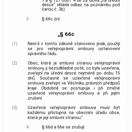
1 a § 127 odst. 4 se za slova „na úřední
desce“ vkládá odkaz na poznámku pod
čarou č. 3b).
3.
§ 66c zní:
„§ 66c
(1)
Není-li v tomto zákoně stanoveno jinak, použijí
se pro veřejnoprávní smlouvy ustanovení
správního řádu.
(2)
Obec, která je smluvní stranou veřejnoprávní
smlouvy, ji bezodkladně poté, co byla uzavřena,
zveřejní na úřední desce nejméně po dobu 15
dnů. Současně se uzavřená veřejnoprávní
smlouva zveřejní ve Věstníku právních předpisů
kraje. Obdobně se postupuje i při změně
uzavřené veřejnoprávní smlouvy a při jejím
zrušení.
(3)
Uzavřená veřejnoprávní smlouva musí být
každému přístupná na obecním úřadu obce,
která je její smluvní stranou.“.
4.
§ 66d a 66e se zrušují.