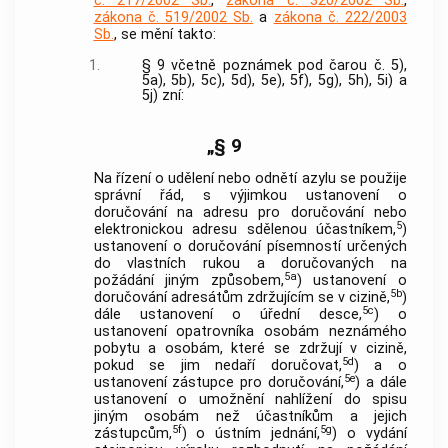
č. 217/2002 Sb.
,
zákona č. 320/2002 Sb.
,
zákona č. 519/2002 Sb.
a
zákona č. 222/2003
Sb.
, se mění takto:
1.
§ 9 včetně poznámek pod čarou č. 5),
5a), 5b), 5c), 5d), 5e), 5f), 5g), 5h), 5i) a
5j) zní:
„§ 9
Na řízení o udělení nebo odnětí azylu se použije
správní řád, s výjimkou ustanovení o
doručování na adresu pro doručování nebo
5
elektronickou adresu sdělenou účastníkem,
)
ustanovení o doručování písemností určených
do vlastních rukou a doručovaných na
5a
požádání jiným způsobem,
) ustanovení o
5b
doručování adresátům zdržujícím se v cizině,
)
5c
dále ustanovení o úřední desce,
) o
ustanovení opatrovníka osobám neznámého
pobytu a osobám, které se zdržují v cizině,
5d
pokud se jim nedaří doručovat,
) a o
5e
ustanovení zástupce pro doručování,
) a dále
ustanovení o umožnění nahlížení do spisu
jiným osobám než účastníkům a jejich
5f
5g
zástupcům,
) o ústním jednání,
) o vydání