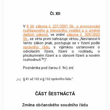
Čl. XII
V
§ 66
zákona č. 231/2001 Sb., o provozování
rozhlasového a televizního vysílání a o změně
dalších zákonů
, ve znění
zákona č. 309/2002
Sb.
, se věta první nahrazuje větou „Nestanoví-li
tento zákon jinak, postupuje se v řízení podle
správního řádu
, s výjimkou ustanovení o
odvolacím řízení, řízení o rozkladu, o
přezkumném řízení a o obnově řízení a novém
9c
rozhodnutí.
)“.
Poznámka pod čarou č. 9c) zní:
§ 81 až 102 a § 152 správního řádu.“.
„9c)
ČÁST ŠESTNÁCTÁ
Změna občanského soudního řádu