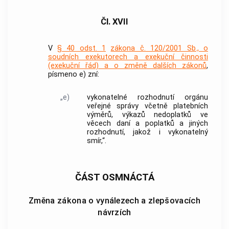
Čl. XVII
V
§ 40 odst. 1
zákona č. 120/2001 Sb., o
soudních exekutorech a exekuční činnosti
(exekuční řád) a o změně dalších zákonů
,
písmeno e) zní:
„e)
vykonatelné rozhodnutí orgánu
veřejné správy včetně platebních
výměrů, výkazů nedoplatků ve
věcech daní a poplatků a jiných
rozhodnutí, jakož i vykonatelný
smír,“.
ČÁST OSMNÁCTÁ
Změna zákona o vynálezech a zlepšovacích
návrzích