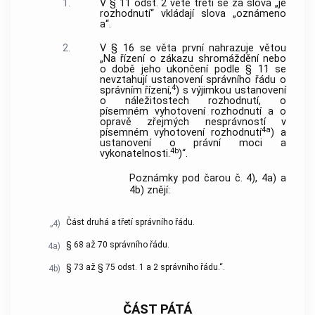
1.
V § 11 odst. 2 větě třetí se za slova „je
rozhodnutí“ vkládají slova „oznámeno
a“.
2.
V § 16 se věta první nahrazuje větou
„Na řízení o zákazu shromáždění nebo
o době jeho ukončení podle § 11 se
nevztahují ustanovení správního řádu o
4
správním řízení,
) s výjimkou ustanovení
o náležitostech rozhodnutí, o
písemném vyhotovení rozhodnutí a o
opravě zřejmých nesprávností v
4a
písemném vyhotovení rozhodnutí
) a
ustanovení o právní moci a
4b
vykonatelnosti.
)“.
Poznámky pod čarou č. 4), 4a) a
4b) znějí:
Část druhá a třetí správního řádu.
„4)
§ 68 až 70 správního řádu.
4a)
§ 73 až § 75 odst. 1 a 2 správního řádu.“.
4b)
ČÁST PÁTÁ