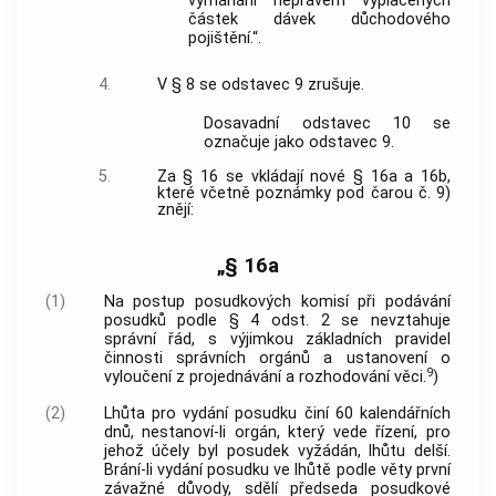
vymáhání neprávem vyplacených
částek dávek důchodového
pojištění.“.
4.
V § 8 se odstavec 9 zrušuje.
Dosavadní odstavec 10 se
označuje jako odstavec 9.
5.
Za § 16 se vkládají nové § 16a a 16b,
které včetně poznámky pod čarou č. 9)
znějí:
„§ 16a
(1)
Na postup posudkových komisí při podávání
posudků podle § 4 odst. 2 se nevztahuje
správní řád, s výjimkou základních pravidel
činnosti správních orgánů a ustanovení o
9
vyloučení z projednávání a rozhodování věci.
)
(2)
Lhůta pro vydání posudku činí 60 kalendářních
dnů, nestanoví-li orgán, který vede řízení, pro
jehož účely byl posudek vyžádán, lhůtu delší.
Brání-li vydání posudku ve lhůtě podle věty první
závažné důvody, sdělí předseda posudkové