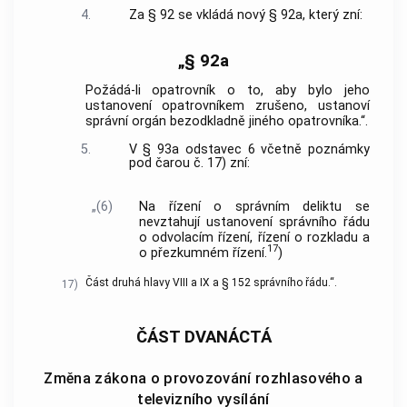
4.
Za § 92 se vkládá nový § 92a, který zní:
„§ 92a
Požádá-li opatrovník o to, aby bylo jeho
ustanovení opatrovníkem zrušeno, ustanoví
správní orgán bezodkladně jiného opatrovníka.“.
5.
V § 93a odstavec 6 včetně poznámky
pod čarou č. 17) zní:
„(6)
Na řízení o správním deliktu se
nevztahují ustanovení správního řádu
o odvolacím řízení, řízení o rozkladu a
17
o přezkumném řízení.
)
Část druhá hlavy VIII a IX a § 152 správního řádu.“.
17)
ČÁST DVANÁCTÁ
Změna zákona o provozování rozhlasového a
televizního vysílání