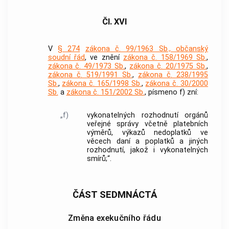
Čl. XVI
V
§ 274
zákona č. 99/1963 Sb., občanský
soudní řád
, ve znění
zákona č. 158/1969 Sb.
,
zákona č. 49/1973 Sb.
,
zákona č. 20/1975 Sb.
,
zákona č. 519/1991 Sb.
,
zákona č. 238/1995
Sb.
,
zákona č. 165/1998 Sb.
,
zákona č. 30/2000
Sb.
a
zákona č. 151/2002 Sb.
, písmeno f) zní:
„f)
vykonatelných rozhodnutí orgánů
veřejné správy včetně platebních
výměrů, výkazů nedoplatků ve
věcech daní a poplatků a jiných
rozhodnutí, jakož i vykonatelných
smírů;“.
ČÁST SEDMNÁCTÁ
Změna exekučního řádu