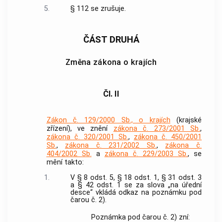
5.
§ 112 se zrušuje.
ČÁST DRUHÁ
Změna zákona o krajích
Čl. II
Zákon č. 129/2000 Sb., o krajích
(krajské
zřízení), ve znění
zákona č. 273/2001 Sb.
,
zákona č. 320/2001 Sb.
,
zákona č. 450/2001
Sb.
,
zákona č. 231/2002 Sb.
,
zákona č.
404/2002 Sb.
a
zákona č. 229/2003 Sb.
, se
mění takto:
1.
V § 8 odst. 5, § 18 odst. 1, § 31 odst. 3
a § 42 odst. 1 se za slova „na úřední
desce“ vkládá odkaz na poznámku pod
čarou č. 2).
Poznámka pod čarou č. 2) zní: