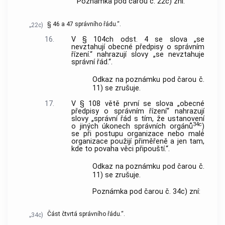
Poznámka pod čarou č. 22c) zní:
§ 46 a 47 správního řádu.“.
„22c)
16.
V § 104ch odst. 4 se slova „se
nevztahují obecné předpisy o správním
řízení.“ nahrazují slovy „se nevztahuje
správní řád.“.
Odkaz na poznámku pod čarou č.
11) se zrušuje.
17.
V § 108 větě první se slova „obecné
předpisy o správním řízení“ nahrazují
slovy „správní řád s tím, že ustanovení
34c
o jiných úkonech správních orgánů
)
se při postupu organizace nebo malé
organizace použijí přiměřeně a jen tam,
kde to povaha věci připouští.“.
Odkaz na poznámku pod čarou č.
11) se zrušuje.
Poznámka pod čarou č. 34c) zní:
Část čtvrtá správního řádu.“.
„34c)