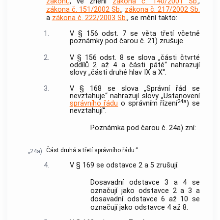
zákonů
, ve znění
zákona č. 140/2001 Sb.
,
zákona č. 151/2002 Sb.
,
zákona č. 217/2002 Sb.
a
zákona č. 222/2003 Sb.
, se mění takto:
1.
V § 156 odst. 7 se věta třetí včetně
poznámky pod čarou č. 21) zrušuje.
2.
V § 156 odst. 8 se slova „části čtvrté
oddílů 2 až 4 a části páté“ nahrazují
slovy „části druhé hlav IX a X“.
3.
V § 168 se slova „Správní řád se
nevztahuje“ nahrazují slovy „Ustanovení
24a
správního řádu
o správním řízení
) se
nevztahují“.
Poznámka pod čarou č. 24a) zní:
Část druhá a třetí správního řádu.“.
„24a)
4.
V § 169 se odstavce 2 a 5 zrušují.
Dosavadní odstavce 3 a 4 se
označují jako odstavce 2 a 3 a
dosavadní odstavce 6 až 10 se
označují jako odstavce 4 až 8.