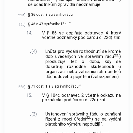
se účastníkům zpravidla neoznamuje.
§ 36 odst. 3 správního řádu.
22a)
§ 46 a 47 správního řádu.“.
22b)
14.
V § 86 se doplňuje odstavec 4, který
včetně poznámky pod čarou č. 22d) zní:
„(4)
Lhůta pro vydání rozhodnutí se kromě
22d
dob uvedených ve správním řádu
)
prodlužuje též o dobu, kdy se
došetřují rozhodné skutečnosti u
organizací nebo zahraničních nositelů
důchodového pojištění (zabezpečení).
§ 71 odst. 1 a 3 správního řádu.“.
22d)
15.
V § 104c odstavec 2 včetně odkazu na
poznámku pod čarou č. 22c) zní:
„(2)
Ustanovení správního řádu o zahájení
22c
řízení z moci úřední
) se na vydání
platebního výměru nepoužijí.“.