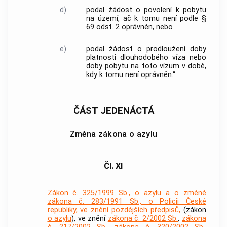
d)
podal žádost o povolení k pobytu
na území, ač k tomu není podle §
69 odst. 2 oprávněn, nebo
e)
podal žádost o prodloužení doby
platnosti dlouhodobého víza nebo
doby pobytu na toto vízum v době,
kdy k tomu není oprávněn.“.
ČÁST JEDENÁCTÁ
Změna zákona o azylu
Čl. XI
Zákon č. 325/1999 Sb., o azylu a o změně
zákona č. 283/1991 Sb., o Policii České
republiky, ve znění pozdějších předpisů,
(zákon
o azylu
), ve znění
zákona č. 2/2002 Sb.
,
zákona