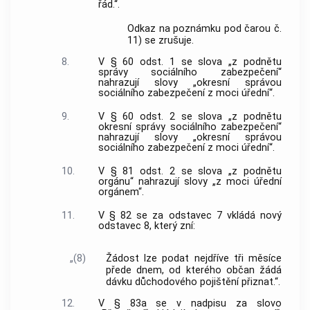
řád.“.
Odkaz na poznámku pod čarou č.
11) se zrušuje.
8.
V § 60 odst. 1 se slova „z podnětu
správy sociálního zabezpečení“
nahrazují slovy „okresní správou
sociálního zabezpečení z moci úřední“.
9.
V § 60 odst. 2 se slova „z podnětu
okresní správy sociálního zabezpečení“
nahrazují slovy „okresní správou
sociálního zabezpečení z moci úřední“.
10.
V § 81 odst. 2 se slova „z podnětu
orgánu“ nahrazují slovy „z moci úřední
orgánem“.
11.
V § 82 se za odstavec 7 vkládá nový
odstavec 8, který zní:
„(8)
Žádost lze podat nejdříve tři měsíce
přede dnem, od kterého občan žádá
dávku důchodového pojištění přiznat.“.
12.
V § 83a se v nadpisu za slovo