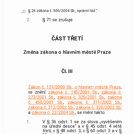
§ 26 zákona č. 500/2004 Sb., správní řád.“.
„2)
2.
§ 71 se zrušuje.
ČÁST TŘETÍ
Změna zákona o hlavním městě Praze
Čl. III
Zákon č. 131/2000 Sb., o hlavním městě Praze
,
ve znění
zákona č. 145/2001 Sb.
,
zákona č.
273/2001 Sb.
,
zákona č. 320/2001 Sb.
,
zákona
č. 450/2001 Sb.
,
zákona č. 311/2002 Sb.
,
zákona č. 312/2002 Sb.
,
zákona č. 320/2002 Sb.
a
zákona č. 22/2004 Sb.
, se mění takto:
1.
V § 36 odst. 1 se za slova „vyvěšením
na úřední desce“ a v § 45 odst. 4 větě
třetí, v § 48 odst. 3, v § 60 odst. 3 a v §