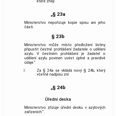
které znějí:
„§ 23a
Ministerstvo nepořizuje kopie spisu ani jeho
části.
§ 23b
Ministerstvo může místo předložení listiny
připustit čestné prohlášení žadatele o udělení
azylu. V čestném prohlášení je žadatel o
udělení azylu povinen uvést úplné a pravdivé
údaje.“.
3.
Za § 24a se vkládá nový § 24b, který
včetně nadpisu zní:
„§ 24b
Úřední deska
Ministerstvo zřizuje úřední desku v azylových
zařízeních.“.