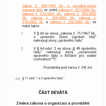
Zákon č. 359/1999 Sb., o sociálně-právní
ochraně dětí
, ve znění
zákona č. 257/2000 Sb.
,
zákona č. 272/2001 Sb.
,
zákona č. 309/2002
Sb.
,
zákona č. 320/2002 Sb.
,
zákona č.
518/2002 Sb.
a
zákona č. 222/2003 Sb.
, se
mění takto:
1.
V § 60 se slova „zákona č. 71/1967 Sb.,
o správním řízení (správní řád)“
nahrazují slovy „správního řádu“.
2.
V § 64 odst. 2 se slova „§ 49 správního
řádu.“ nahrazují slovy „ustanovení
správního řádu o lhůtách pro vydání
54
rozhodnutí.
)“.
Poznámka pod čarou č. 54) zní:
§ 71 odst. 1 a 3 správního řádu.“.
„54)
ČÁST DEVÁTÁ
Změna zákona o organizaci a provádění