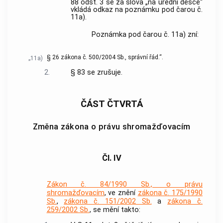
88 odst. 3 se za slova „na úřední desce“
vkládá odkaz na poznámku pod čarou č.
11a).
Poznámka pod čarou č. 11a) zní:
§ 26 zákona č. 500/2004 Sb., správní řád.“.
„11a)
2.
§ 83 se zrušuje.
ČÁST ČTVRTÁ
Změna zákona o právu shromažďovacím
Čl. IV
Zákon č. 84/1990 Sb., o právu
shromažďovacím
, ve znění
zákona č. 175/1990
Sb.
,
zákona č. 151/2002 Sb.
a
zákona č.
259/2002 Sb.
, se mění takto: