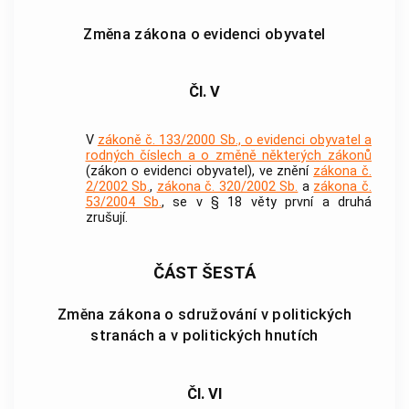
Změna zákona o evidenci obyvatel
Čl. V
V
zákoně č. 133/2000 Sb., o evidenci obyvatel a
rodných číslech a o změně některých zákonů
(zákon o evidenci obyvatel), ve znění
zákona č.
2/2002 Sb.
,
zákona č. 320/2002 Sb.
a
zákona č.
53/2004 Sb.
, se v § 18 věty první a druhá
zrušují.
ČÁST ŠESTÁ
Změna zákona o sdružování v politických
stranách a v politických hnutích
Čl. VI