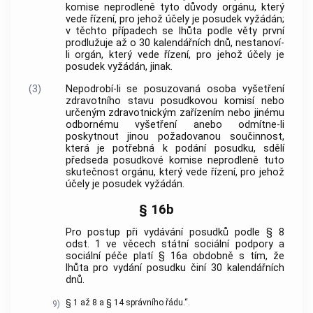
komise neprodleně tyto důvody orgánu, který
vede řízení, pro jehož účely je posudek vyžádán;
v těchto případech se lhůta podle věty první
prodlužuje až o 30 kalendářních dnů, nestanoví-
li orgán, který vede řízení, pro jehož účely je
posudek vyžádán, jinak.
(3)
Nepodrobí-li se posuzovaná osoba vyšetření
zdravotního stavu posudkovou komisí nebo
určeným zdravotnickým zařízením nebo jinému
odbornému vyšetření anebo odmítne-li
poskytnout jinou požadovanou součinnost,
která je potřebná k podání posudku, sdělí
předseda posudkové komise neprodleně tuto
skutečnost orgánu, který vede řízení, pro jehož
účely je posudek vyžádán.
§ 16b
Pro postup při vydávání posudků podle § 8
odst. 1 ve věcech státní sociální podpory a
sociální péče platí § 16a obdobně s tím, že
lhůta pro vydání posudku činí 30 kalendářních
dnů.
§ 1 až 8 a § 14 správního řádu.“.
9)