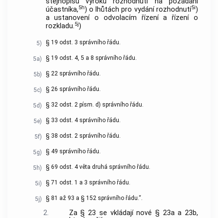
stejnopisu výroku rozhodnutí na požádání
5h
5i
účastníka,
) o lhůtách pro vydání rozhodnutí
)
a ustanovení o odvolacím řízení a řízení o
5j
rozkladu.
)
§ 19 odst. 3 správního řádu.
5)
§ 19 odst. 4, 5 a 8 správního řádu.
5a)
§ 22 správního řádu.
5b)
§ 26 správního řádu.
5c)
§ 32 odst. 2 písm. d) správního řádu.
5d)
§ 33 odst. 4 správního řádu.
5e)
§ 38 odst. 2 správního řádu.
5f)
§ 49 správního řádu.
5g)
§ 69 odst. 4 věta druhá správního řádu.
5h)
§ 71 odst. 1 a 3 správního řádu.
5i)
§ 81 až 93 a § 152 správního řádu.“.
5j)
2.
Za § 23 se vkládají nové § 23a a 23b,