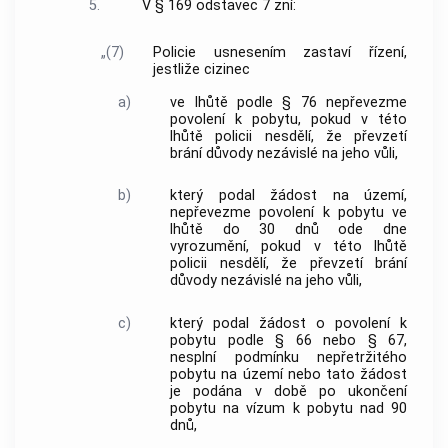
5.
V § 169 odstavec 7 zní:
„(7)
Policie usnesením zastaví řízení,
jestliže cizinec
a)
ve lhůtě podle § 76 nepřevezme
povolení k pobytu, pokud v této
lhůtě policii nesdělí, že převzetí
brání důvody nezávislé na jeho vůli,
b)
který podal žádost na území,
nepřevezme povolení k pobytu ve
lhůtě do 30 dnů ode dne
vyrozumění, pokud v této lhůtě
policii nesdělí, že převzetí brání
důvody nezávislé na jeho vůli,
c)
který podal žádost o povolení k
pobytu podle § 66 nebo § 67,
nesplní podmínku nepřetržitého
pobytu na území nebo tato žádost
je podána v době po ukončení
pobytu na vízum k pobytu nad 90
dnů,