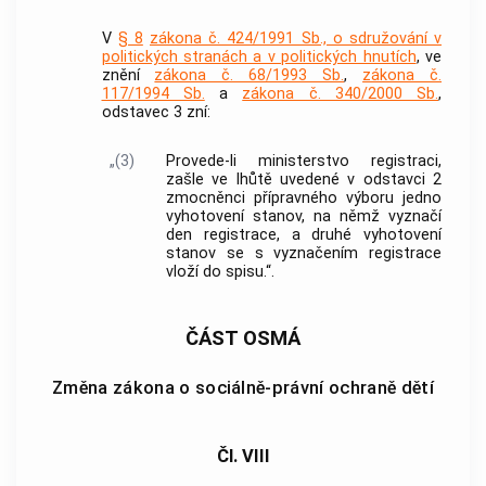
V
§ 8
zákona č. 424/1991 Sb., o sdružování v
politických stranách a v politických hnutích
, ve
znění
zákona č. 68/1993 Sb.
,
zákona č.
117/1994 Sb.
a
zákona č. 340/2000 Sb.
,
odstavec 3 zní:
„(3)
Provede-li ministerstvo registraci,
zašle ve lhůtě uvedené v odstavci 2
zmocněnci přípravného výboru jedno
vyhotovení stanov, na němž vyznačí
den registrace, a druhé vyhotovení
stanov se s vyznačením registrace
vloží do spisu.“.
ČÁST OSMÁ
Změna zákona o sociálně-právní ochraně dětí
Čl. VIII