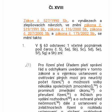
Čl. XVIII
Zákon č. 527/1990 Sb.
, o vynálezech a
zlepšovacích návrzích, ve znění
zákona č.
519/1991 Sb.
,
zákona č. 116/2000 Sb.
,
zákona
č. 207/2000 Sb.
a
zákona č. 173/2002 Sb.
, se
mění takto:
1.
V § 63 odstavec 1 včetně poznámek
pod čarou č. 5), 5a), 5b), 5c), 5d), 5e),
5f), 5g) a 5h) zní:
„(1)
Pro řízení před Úřadem platí správní
řád s odchylkami uvedenými v tomto
zákoně a s výjimkou ustanovení o
ověřování plných mocí pro neurčitý
5
počet řízení,
) o možnosti volby
5a
několika společných zmocněnců,
) o
5b
prominutí zmeškání úkonu,
) o
5c
přerušení řízení,
) o lhůtách pro
5d
vydání rozhodnutí
) a o ochraně před
5e
nečinností,
) dále z ustanovení o
zvláštnostech řízení o rozkladu
ustanovení o složení rozkladové