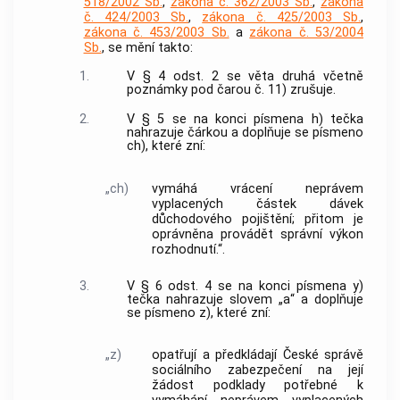
518/2002 Sb.
,
zákona č. 362/2003 Sb.
,
zákona
č. 424/2003 Sb.
,
zákona č. 425/2003 Sb.
,
zákona č. 453/2003 Sb.
a
zákona č. 53/2004
Sb.
, se mění takto:
1.
V § 4 odst. 2 se věta druhá včetně
poznámky pod čarou č. 11) zrušuje.
2.
V § 5 se na konci písmena h) tečka
nahrazuje čárkou a doplňuje se písmeno
ch), které zní:
„ch)
vymáhá vrácení neprávem
vyplacených částek dávek
důchodového pojištění; přitom je
oprávněna provádět správní výkon
rozhodnutí.“.
3.
V § 6 odst. 4 se na konci písmena y)
tečka nahrazuje slovem „a“ a doplňuje
se písmeno z), které zní:
„z)
opatřují a předkládají České správě
sociálního zabezpečení na její
žádost podklady potřebné k