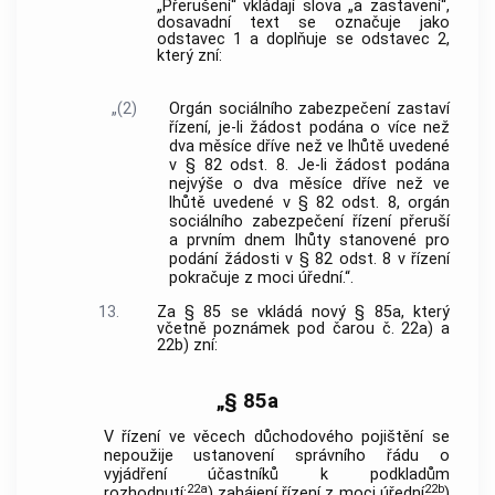
„Přerušení“ vkládají slova „a zastavení“,
dosavadní text se označuje jako
odstavec 1 a doplňuje se odstavec 2,
který zní:
„(2)
Orgán sociálního zabezpečení zastaví
řízení, je-li žádost podána o více než
dva měsíce dříve než ve lhůtě uvedené
v § 82 odst. 8. Je-li žádost podána
nejvýše o dva měsíce dříve než ve
lhůtě uvedené v § 82 odst. 8, orgán
sociálního zabezpečení řízení přeruší
a prvním dnem lhůty stanovené pro
podání žádosti v § 82 odst. 8 v řízení
pokračuje z moci úřední.“.
13.
Za § 85 se vkládá nový § 85a, který
včetně poznámek pod čarou č. 22a) a
22b) zní:
„§ 85a
V řízení ve věcech důchodového pojištění se
nepoužije ustanovení správního řádu o
vyjádření účastníků k podkladům
22a
22b
rozhodnutí;
) zahájení řízení z moci úřední
)