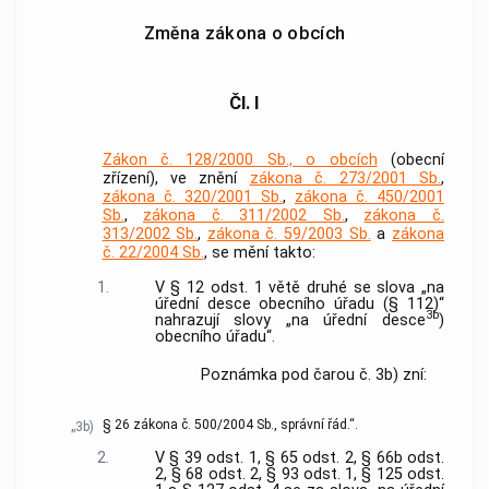
Změna zákona o obcích
Čl. I
Zákon č. 128/2000 Sb., o obcích
(obecní
zřízení), ve znění
zákona č. 273/2001 Sb.
,
zákona č. 320/2001 Sb.
,
zákona č. 450/2001
Sb.
,
zákona č. 311/2002 Sb.
,
zákona č.
313/2002 Sb.
,
zákona č. 59/2003 Sb.
a
zákona
č. 22/2004 Sb.
, se mění takto:
1.
V § 12 odst. 1 větě druhé se slova „na
úřední desce obecního úřadu (§ 112)“
3b
nahrazují slovy „na úřední desce
)
obecního úřadu“.
Poznámka pod čarou č. 3b) zní:
§ 26 zákona č. 500/2004 Sb., správní řád.“.
„3b)
2.
V § 39 odst. 1, § 65 odst. 2, § 66b odst.
2, § 68 odst. 2, § 93 odst. 1, § 125 odst.