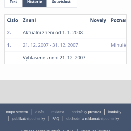
Text
Historie
Souvislosti
Cislo
Zneni
Novely
Poznam
2.
Aktualni zneni od 1. 1. 2008
1.
21. 12. 2007 - 31. 12. 2007
Minulé n
Vyhlasene zneni 21. 12. 2007
mapa serveru
o nás
reklama
podmínky provozu
kontakty
publikační podmínky
FAQ
obchodní a reklamační podmínky