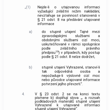
„(1)
Nejde-li o utajovanou informaci
vyžadující zvláštní režim nakládání,
nevztahuje se povinnost stanovená v
§ 21 odst. 8 na předávání utajované
informace
a)
do stupně utajení Tajné mezi
zpravodajskými službami a
obdobnými službami cizí moci,
uskutečňované v rámci spolupráce
podle zvláštního právního
19
předpisu
) v případech, kdy postup
podle § 21 odst. 8 nelze dodržet,
b)
stupně utajení Vyhrazené, stanoví-li
tak odpovědná osoba a
nepožaduje-li výslovně cizí moc
nebo původce utajované informace
potvrzení jejího převzetí.“.
4.
V § 23 odst. 2 se na konci textu
písmene b) doplňují slova „, a rozsah
podkladových materiálů stupně utajení
Vyhrazené k utajované informaci
stupně utajení Vyhrazené“.