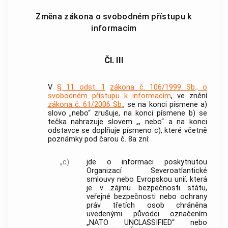
Změna zákona o svobodném přístupu k
informacím
Čl. III
V
§ 11 odst. 1
zákona č. 106/1999 Sb., o
svobodném přístupu k informacím
, ve znění
zákona č. 61/2006 Sb.
, se na konci písmene a)
slovo „nebo“ zrušuje, na konci písmene b) se
tečka nahrazuje slovem „, nebo“ a na konci
odstavce se doplňuje písmeno c), které včetně
poznámky pod čarou č. 8a zní:
„c)
jde o informaci poskytnutou
Organizací Severoatlantické
smlouvy nebo Evropskou unií, která
je v zájmu bezpečnosti státu,
veřejné bezpečnosti nebo ochrany
práv třetích osob chráněna
uvedenými původci označením
„NATO UNCLASSIFIED“ nebo