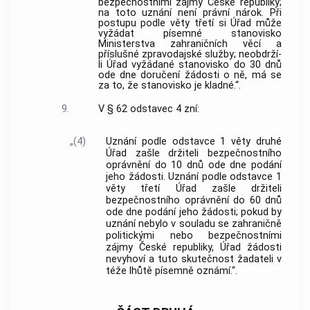
bezpečnostními zájmy České republiky;
na toto uznání není právní nárok. Při
postupu podle věty třetí si Úřad může
vyžádat písemné stanovisko
Ministerstva zahraničních věcí a
příslušné zpravodajské služby; neobdrží-
li Úřad vyžádané stanovisko do 30 dnů
ode dne doručení žádosti o ně, má se
za to, že stanovisko je kladné.“.
9.
V § 62 odstavec 4 zní:
„(4)
Uznání podle odstavce 1 věty druhé
Úřad zašle držiteli bezpečnostního
oprávnění do 10 dnů ode dne podání
jeho žádosti. Uznání podle odstavce 1
věty třetí Úřad zašle držiteli
bezpečnostního oprávnění do 60 dnů
ode dne podání jeho žádosti; pokud by
uznání nebylo v souladu se zahraničně
politickými nebo bezpečnostními
zájmy České republiky, Úřad žádosti
nevyhoví a tuto skutečnost žadateli v
téže lhůtě písemně oznámí.“.