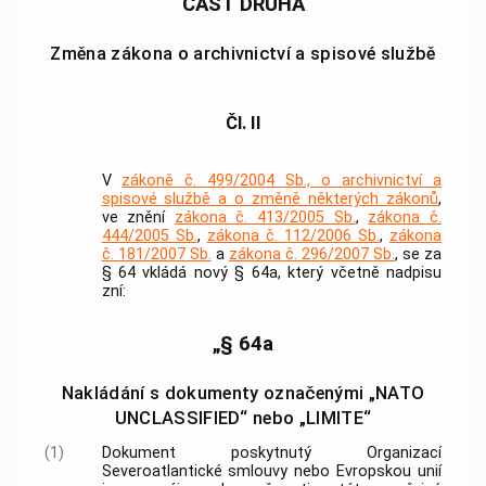
ČÁST DRUHÁ
Změna zákona o archivnictví a spisové službě
Čl. II
V
zákoně č. 499/2004 Sb., o archivnictví a
spisové službě a o změně některých zákonů
,
ve znění
zákona č. 413/2005 Sb.
,
zákona č.
444/2005 Sb.
,
zákona č. 112/2006 Sb.
,
zákona
č. 181/2007 Sb.
a
zákona č. 296/2007 Sb.
, se za
§ 64 vkládá nový § 64a, který včetně nadpisu
zní:
„§ 64a
Nakládání s dokumenty označenými „NATO
UNCLASSIFIED“ nebo „LIMITE“
(1)
Dokument poskytnutý Organizací
Severoatlantické smlouvy nebo Evropskou unií