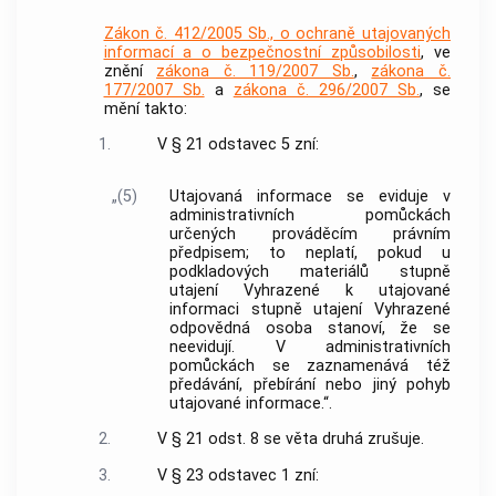
Zákon č. 412/2005 Sb., o ochraně utajovaných
informací a o bezpečnostní způsobilosti
, ve
znění
zákona č. 119/2007 Sb.
,
zákona č.
177/2007 Sb.
a
zákona č. 296/2007 Sb.
, se
mění takto:
1.
V § 21 odstavec 5 zní:
„(5)
Utajovaná informace se eviduje v
administrativních pomůckách
určených prováděcím právním
předpisem; to neplatí, pokud u
podkladových materiálů stupně
utajení Vyhrazené k utajované
informaci stupně utajení Vyhrazené
odpovědná osoba stanoví, že se
neevidují. V administrativních
pomůckách se zaznamenává též
předávání, přebírání nebo jiný pohyb
utajované informace.“.
2.
V § 21 odst. 8 se věta druhá zrušuje.
3.
V § 23 odstavec 1 zní: