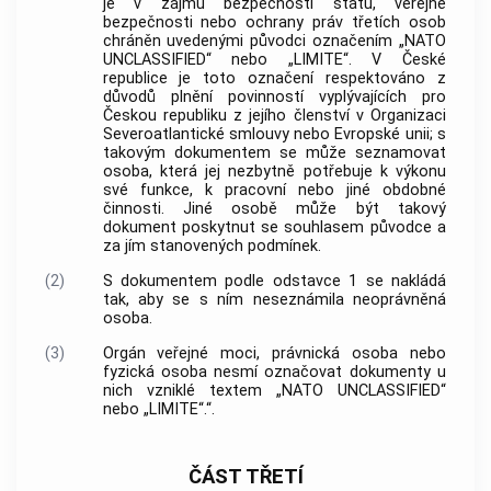
je v zájmu bezpečnosti státu, veřejné
bezpečnosti nebo ochrany práv třetích osob
chráněn uvedenými původci označením „NATO
UNCLASSIFIED“ nebo „LIMITE“. V České
republice je toto označení respektováno z
důvodů plnění povinností vyplývajících pro
Českou republiku z jejího členství v Organizaci
Severoatlantické smlouvy nebo Evropské unii; s
takovým dokumentem se může seznamovat
osoba, která jej nezbytně potřebuje k výkonu
své funkce, k pracovní nebo jiné obdobné
činnosti. Jiné osobě může být takový
dokument poskytnut se souhlasem původce a
za jím stanovených podmínek.
(2)
S dokumentem podle odstavce 1 se nakládá
tak, aby se s ním neseznámila neoprávněná
osoba.
(3)
Orgán veřejné moci, právnická osoba nebo
fyzická osoba nesmí označovat dokumenty u
nich vzniklé textem „NATO UNCLASSIFIED“
nebo „LIMITE“.“.
ČÁST TŘETÍ