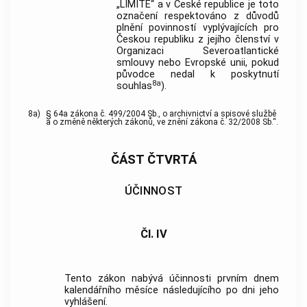
„LIMITE“ a v České republice je toto
označení respektováno z důvodů
plnění povinností vyplývajících pro
Českou republiku z jejího členství v
Organizaci Severoatlantické
smlouvy nebo Evropské unii, pokud
původce nedal k poskytnutí
8a
souhlas
).
8a)
§ 64a zákona č. 499/2004 Sb., o archivnictví a spisové službě
a o změně některých zákonů, ve znění zákona č. 32/2008 Sb.“.
ČÁST ČTVRTÁ
ÚČINNOST
Čl. IV
Tento zákon nabývá účinnosti prvním dnem
kalendářního měsíce následujícího po dni jeho
vyhlášení.