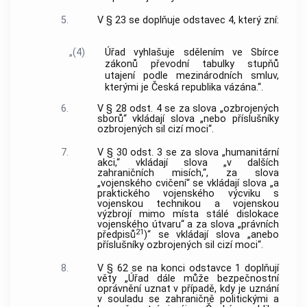
5.
V § 23 se doplňuje odstavec 4, který zní:
„(4)
Úřad vyhlašuje sdělením ve Sbírce
zákonů převodní tabulky stupňů
utajení podle mezinárodních smluv,
kterými je Česká republika vázána.“.
6.
V § 28 odst. 4 se za slova „ozbrojených
sborů“ vkládají slova „nebo příslušníky
ozbrojených sil cizí moci“.
7.
V § 30 odst. 3 se za slova „humanitární
akci,“ vkládají slova „v dalších
zahraničních misích,“, za slova
„vojenského cvičení“ se vkládají slova „a
praktického vojenského výcviku s
vojenskou technikou a vojenskou
výzbrojí mimo místa stálé dislokace
vojenského útvaru“ a za slova „právních
21
předpisů
)“ se vkládají slova „anebo
příslušníky ozbrojených sil cizí moci“.
8.
V § 62 se na konci odstavce 1 doplňují
věty „Úřad dále může bezpečnostní
oprávnění uznat v případě, kdy je uznání
v souladu se zahraničně politickými a