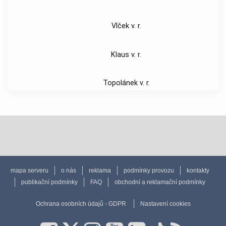
Vlček v. r.
Klaus v. r.
Topolánek v. r.
mapa serveru
o nás
reklama
podmínky provozu
kontakty
publikační podmínky
FAQ
obchodní a reklamační podmínky
Ochrana osobních údajů - GDPR
Nastavení cookies