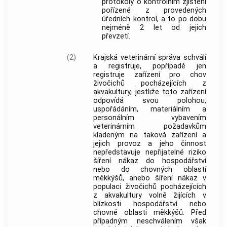
protokoly o kontrolním zjištění
pořízené z provedených
úředních kontrol, a to po dobu
nejméně 2 let od jejich
převzetí.
(2)
Krajská veterinární správa schválí
a registruje, popřípadě jen
registruje zařízení pro chov
živočichů pocházejících z
akvakultury, jestliže toto zařízení
odpovídá svou polohou,
uspořádáním, materiálním a
personálním vybavením
veterinárním požadavkům
kladeným na taková zařízení a
jejich provoz a jeho činnost
nepředstavuje nepřijatelné riziko
šíření nákaz do hospodářství
nebo do chovných oblastí
měkkýšů, anebo šíření nákaz v
populaci živočichů pocházejících
z akvakultury volně žijících v
blízkosti hospodářství nebo
chovné oblasti měkkýšů. Před
případným neschválením však