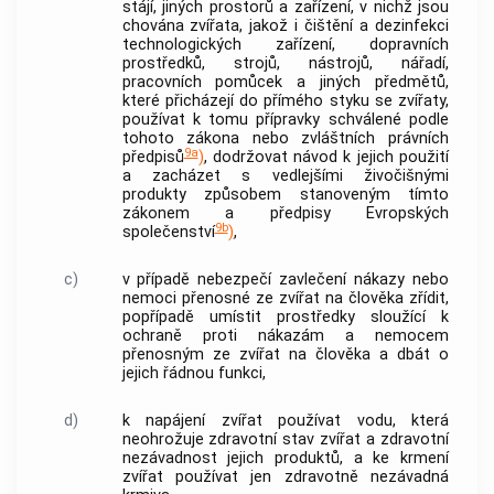
stájí, jiných prostorů a zařízení, v nichž jsou
chována zvířata, jakož i čištění a dezinfekci
technologických zařízení, dopravních
prostředků, strojů, nástrojů, nářadí,
pracovních pomůcek a jiných předmětů,
které přicházejí do přímého styku se zvířaty,
používat k tomu přípravky schválené podle
tohoto zákona nebo zvláštních právních
9a
předpisů
)
, dodržovat návod k jejich použití
a zacházet s vedlejšími živočišnými
produkty způsobem stanoveným tímto
zákonem a předpisy Evropských
9b
společenství
)
,
c)
v případě nebezpečí zavlečení nákazy nebo
nemoci přenosné ze zvířat na člověka zřídit,
popřípadě umístit prostředky sloužící k
ochraně proti nákazám a nemocem
přenosným ze zvířat na člověka a dbát o
jejich řádnou funkci,
d)
k napájení zvířat používat vodu, která
neohrožuje zdravotní stav zvířat a zdravotní
nezávadnost jejich produktů, a ke krmení
zvířat používat jen zdravotně nezávadná