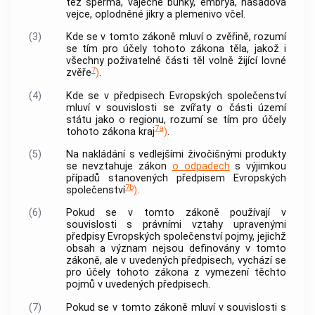
též sperma, vaječné buňky, embrya, násadová
vejce, oplodněné jikry a plemenivo včel.
(3)
Kde se v tomto zákoně mluví o zvěřině, rozumí
se tím pro účely tohoto zákona těla, jakož i
všechny poživatelné části těl volně žijící lovné
7
zvěře
)
.
(4)
Kde se v předpisech Evropských společenství
mluví v souvislosti se zvířaty o části území
státu jako o regionu, rozumí se tím pro účely
7a
tohoto zákona kraj
)
.
(5)
Na nakládání s vedlejšími živočišnými produkty
se nevztahuje zákon
o odpadech
s výjimkou
případů stanovených předpisem Evropských
7b
společenství
)
.
(6)
Pokud se v tomto zákoně používají v
souvislosti s právními vztahy upravenými
předpisy Evropských společenství pojmy, jejichž
obsah a význam nejsou definovány v tomto
zákoně, ale v uvedených předpisech, vychází se
pro účely tohoto zákona z vymezení těchto
pojmů v uvedených předpisech.
(7)
Pokud se v tomto zákoně mluví v souvislosti s