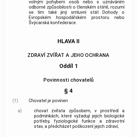
volným pohybem osob nebo s uznáváním
odborné způsobilosti o členském státě, rozumí
se tím také jiný smluvní stát Dohody o
Evropském hospodářském prostoru nebo
Švýcarská konfederace.
HLAVA II
ZDRAVÍ ZVÍŘAT A JEHO OCHRANA
Oddíl 1
Povinnosti chovatelů
§ 4
(1)
Chovatel je povinen
a)
chovat zvířata způsobem, v prostředí a
podmínkách, které vyžadují jejich biologické
potřeby, fyziologické funkce a zdravotní
stav, a předcházet poškození jejich zdraví,