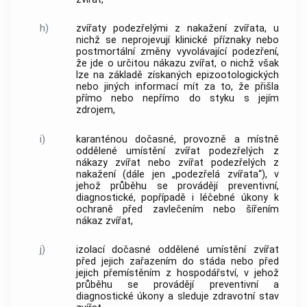
h)
zvířaty podezřelými z nakažení zvířata, u
nichž se neprojevují klinické příznaky nebo
postmortální změny vyvolávající podezření,
že jde o určitou nákazu zvířat, o nichž však
lze na základě získaných epizootologických
nebo jiných informací mít za to, že přišla
přímo nebo nepřímo do styku s jejím
zdrojem,
i)
karanténou dočasné, provozně a místně
oddělené umístění zvířat podezřelých z
nákazy zvířat nebo zvířat podezřelých z
nakažení (dále jen „podezřelá zvířata“), v
jehož průběhu se provádějí preventivní,
diagnostické, popřípadě i léčebné úkony k
ochraně před zavlečením nebo šířením
nákaz zvířat,
j)
izolací dočasné oddělené umístění zvířat
před jejich zařazením do stáda nebo před
jejich přemístěním z hospodářství, v jehož
průběhu se provádějí preventivní a
diagnostické úkony a sleduje zdravotní stav