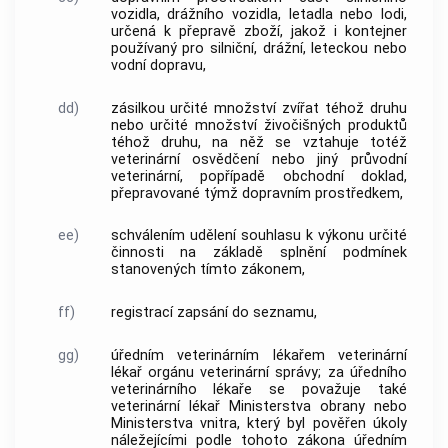
vozidla, drážního vozidla, letadla nebo lodi,
určená k přepravě zboží, jakož i kontejner
používaný pro silniční, drážní, leteckou nebo
vodní dopravu,
dd)
zásilkou určité množství zvířat téhož druhu
nebo určité množství živočišných produktů
téhož druhu, na něž se vztahuje totéž
veterinární osvědčení nebo jiný průvodní
veterinární, popřípadě obchodní doklad,
přepravované týmž dopravním prostředkem,
ee)
schválením udělení souhlasu k výkonu určité
činnosti na základě splnění podmínek
stanovených tímto zákonem,
ff)
registrací zapsání do seznamu,
gg)
úředním veterinárním lékařem veterinární
lékař orgánu veterinární správy; za úředního
veterinárního lékaře se považuje také
veterinární lékař Ministerstva obrany nebo
Ministerstva vnitra, který byl pověřen úkoly
náležejícími podle tohoto zákona úředním