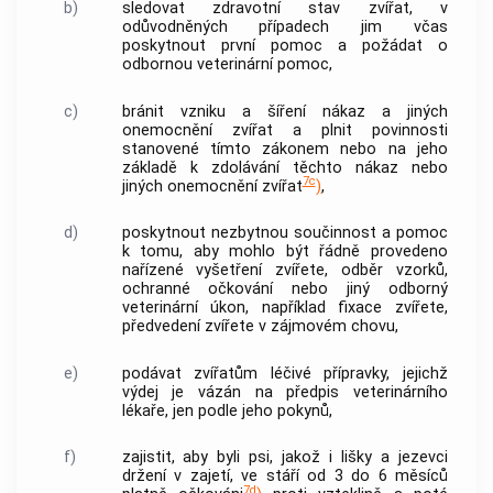
b)
sledovat zdravotní stav zvířat, v
odůvodněných případech jim včas
poskytnout první pomoc a požádat o
odbornou veterinární pomoc,
c)
bránit vzniku a šíření nákaz a jiných
onemocnění zvířat a plnit povinnosti
stanovené tímto zákonem nebo na jeho
základě k zdolávání těchto nákaz nebo
7c
jiných onemocnění zvířat
)
,
d)
poskytnout nezbytnou součinnost a pomoc
k tomu, aby mohlo být řádně provedeno
nařízené vyšetření zvířete, odběr vzorků,
ochranné očkování nebo jiný odborný
veterinární úkon, například fixace zvířete,
předvedení zvířete v zájmovém chovu,
e)
podávat zvířatům léčivé přípravky, jejichž
výdej je vázán na předpis veterinárního
lékaře, jen podle jeho pokynů,
f)
zajistit, aby byli psi, jakož i lišky a jezevci
držení v zajetí, ve stáří od 3 do 6 měsíců
7d