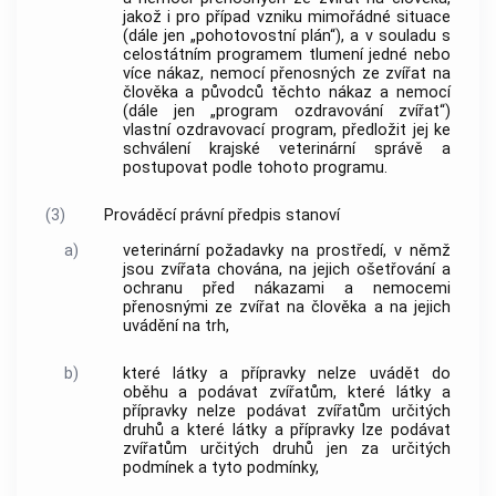
jakož i pro případ vzniku mimořádné situace
(dále jen „pohotovostní plán“), a v souladu s
celostátním programem tlumení jedné nebo
více nákaz, nemocí přenosných ze zvířat na
člověka a původců těchto nákaz a nemocí
(dále jen „program ozdravování zvířat“)
vlastní ozdravovací program, předložit jej ke
schválení krajské veterinární správě a
postupovat podle tohoto programu.
(3)
Prováděcí právní předpis stanoví
a)
veterinární požadavky na prostředí, v němž
jsou zvířata chována, na jejich ošetřování a
ochranu před nákazami a nemocemi
přenosnými ze zvířat na člověka a na jejich
uvádění na trh,
b)
které látky a přípravky nelze uvádět do
oběhu a podávat zvířatům, které látky a
přípravky nelze podávat zvířatům určitých
druhů a které látky a přípravky lze podávat
zvířatům určitých druhů jen za určitých
podmínek a tyto podmínky,