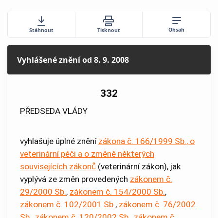
Obsah
Stáhnout
Tisknout
Vyhlášené znění
od 8. 9. 2008
332
PŘEDSEDA VLÁDY
vyhlašuje úplné znění
zákona č. 166/1999 Sb., o
veterinární péči a o změně některých
souvisejících zákonů
(veterinární zákon), jak
vyplývá ze změn provedených
zákonem č.
29/2000 Sb.
,
zákonem č. 154/2000 Sb.
,
zákonem č. 102/2001 Sb.
,
zákonem č. 76/2002
Sb.
,
zákonem č. 120/2002 Sb.
,
zákonem č.