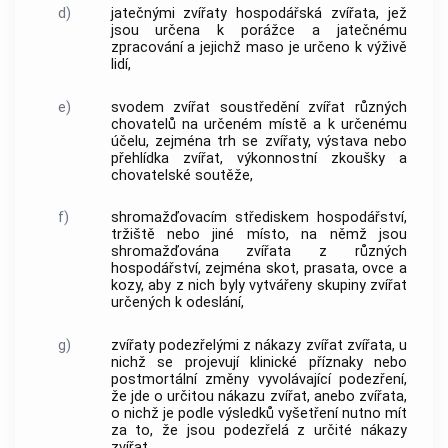
d)
jatečnými zvířaty hospodářská zvířata, jež
jsou určena k porážce a jatečnému
zpracování a jejichž maso je určeno k výživě
lidí,
e)
svodem zvířat soustředění zvířat různých
chovatelů na určeném místě a k určenému
účelu, zejména trh se zvířaty, výstava nebo
přehlídka zvířat, výkonnostní zkoušky a
chovatelské soutěže,
f)
shromažďovacím střediskem hospodářství,
tržiště nebo jiné místo, na němž jsou
shromažďována zvířata z různých
hospodářství, zejména skot, prasata, ovce a
kozy, aby z nich byly vytvářeny skupiny zvířat
určených k odeslání,
g)
zvířaty podezřelými z nákazy zvířat zvířata, u
nichž se projevují klinické příznaky nebo
postmortální změny vyvolávající podezření,
že jde o určitou nákazu zvířat, anebo zvířata,
o nichž je podle výsledků vyšetření nutno mít
za to, že jsou podezřelá z určité nákazy
zvířat,