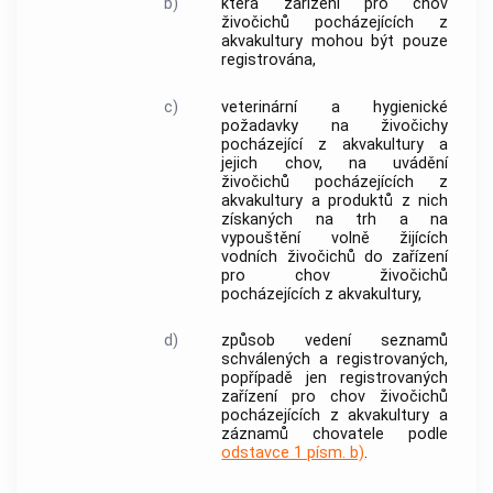
b)
která zařízení pro chov
živočichů pocházejících z
akvakultury mohou být pouze
registrována,
c)
veterinární a hygienické
požadavky na živočichy
pocházející z akvakultury a
jejich chov, na uvádění
živočichů pocházejících z
akvakultury a produktů z nich
získaných na trh a na
vypouštění volně žijících
vodních živočichů do zařízení
pro chov živočichů
pocházejících z akvakultury,
d)
způsob vedení seznamů
schválených a registrovaných,
popřípadě jen registrovaných
zařízení pro chov živočichů
pocházejících z akvakultury a
záznamů chovatele podle
odstavce 1 písm. b)
.