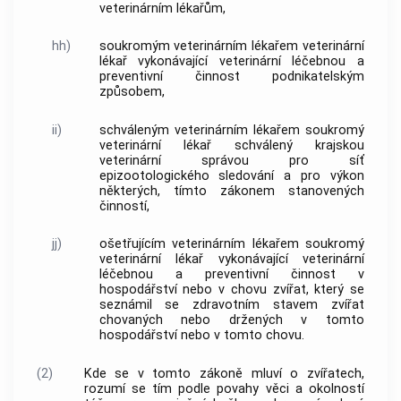
veterinárním lékařům,
hh)
soukromým veterinárním lékařem veterinární
lékař vykonávající veterinární léčebnou a
preventivní činnost podnikatelským
způsobem,
ii)
schváleným veterinárním lékařem soukromý
veterinární lékař schválený krajskou
veterinární správou pro síť
epizootologického sledování a pro výkon
některých, tímto zákonem stanovených
činností,
jj)
ošetřujícím veterinárním lékařem soukromý
veterinární lékař vykonávající veterinární
léčebnou a preventivní činnost v
hospodářství nebo v chovu zvířat, který se
seznámil se zdravotním stavem zvířat
chovaných nebo držených v tomto
hospodářství nebo v tomto chovu.
(2)
Kde se v tomto zákoně mluví o zvířatech,
rozumí se tím podle povahy věci a okolností