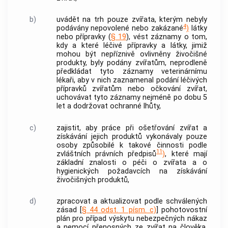
b)
uvádět na trh pouze zvířata, kterým nebyly
4
podávány nepovolené nebo zakázané
)
látky
nebo přípravky (
§ 19
), vést záznamy o tom,
kdy a které léčivé přípravky a látky, jimiž
mohou být nepříznivě ovlivněny živočišné
produkty, byly podány zvířatům, neprodleně
předkládat tyto záznamy veterinárnímu
lékaři, aby v nich zaznamenal podání léčivých
přípravků zvířatům nebo očkování zvířat,
uchovávat tyto záznamy nejméně po dobu 5
let a dodržovat ochranné lhůty,
c)
zajistit, aby práce při ošetřování zvířat a
získávání jejich produktů vykonávaly pouze
osoby způsobilé k takové činnosti podle
11
zvláštních právních předpisů
)
, které mají
základní znalosti o péči o zvířata a o
hygienických požadavcích na získávání
živočišných produktů,
d)
zpracovat a aktualizovat podle schválených
zásad [
§ 44 odst. 1 písm. c)
] pohotovostní
plán pro případ výskytu nebezpečných nákaz
a nemocí přenosných ze zvířat na člověka,