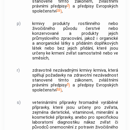
stanovené tímto zákonem, zvláštními
3
právními předpisy
)
a předpisy Evropských
3a
společenství
)
,
p)
krmivy produkty rostlinného nebo
živočišného původu čerstvé nebo
konzervované a produkty jejich
průmyslového zpracování, jakož i organické
a anorganické látky s přidáním doplňkových
látek nebo bez jejich přidání, které jsou
určeny ke krmení zvířat samostatně nebo ve
směsích,
r)
zdravotně nezávadnými krmivy krmiva, která
splňují požadavky na zdravotní nezávadnost
stanovené tímto zákonem, zvláštními
4
právními předpisy
)
a předpisy Evropských
4a
společenství
)
,
s)
veterinárními přípravky hromadně vyráběné
přípravky, které jsou určeny pro zvířata,
zejména dietetické, vitaminové, minerální a
kosmetické přípravky, anebo pro specifickou
laboratorní diagnostiku nákaz zvířat či
původců onemocnění z potravin živočišného