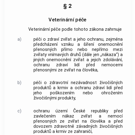
§ 2
Veterinární péče
Veterinární péče podle tohoto zákona zahrnuje
a)
péči o zdraví zvířat a jeho ochranu, zejména
předcházení vzniku a šíření onemocnění
přenosných přímo nebo nepřímo mezi
zvířaty vnímavých druhů (dále jen „nákaza“) a
jiných onemocnění zvířat a jejich zdolávání,
ochranu zdraví lidí před nemocemi
přenosnými ze zvířat na člověka,
b)
péči o zdravotní nezávadnost živočišných
produktů a krmiv a ochranu zdraví lidí před
jeho poškozením nebo ohrožením
živočišnými produkty,
c)
ochranu území České republiky před
zavlečením nákaz zvířat a nemocí
přenosných ze zvířat na člověka a před
dovozem zdravotně závadných živočišných
produktů a krmiv ze zahraničí,