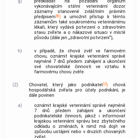
g)
předkládat na požádání orgánům
vykonávajícím státní veterinární dozor
záznamy stanovené zvláštním právním
9d
předpisem
)
a umožnit přístup k těmto
záznamům také soukromému veterinárnímu
lékaři, který vydává potvrzení o zdravotním
stavu zvířete a o nákazové situaci v místě
původu (dále jen „zdravotní potvrzení“),
h)
v případě, že chová zvěř ve farmovém
chovu, oznámit krajské veterinární správě
nejméně 7 dnů předem zahájení a ukončení
své chovatelské činnosti ve vztahu k
farmovému chovu zvěře.
10
(2)
Chovatel, který jako podnikatel
)
chová
hospodářská zvířata pro účely podnikání, je
dále povinen
a)
oznámit krajské veterinární správě nejméně
7 dnů předem zahájení a ukončení
podnikatelské činnosti, jakož i informovat
krajskou veterinární správu bez zbytečného
odkladu o změnách, k nimž má dojít ve
způsobu ustájení nebo v druzích chovaných
zvířat,