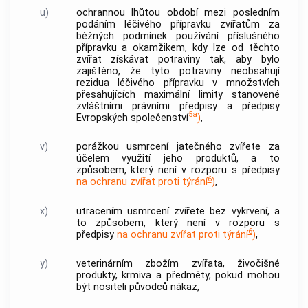
u)
ochrannou lhůtou období mezi posledním
podáním léčivého přípravku zvířatům za
běžných podmínek používání příslušného
přípravku a okamžikem, kdy lze od těchto
zvířat získávat potraviny tak, aby bylo
zajištěno, že tyto potraviny neobsahují
rezidua léčivého přípravku v množstvích
přesahujících maximální limity stanovené
zvláštními právními předpisy a předpisy
5a
Evropských společenství
)
,
v)
porážkou usmrcení jatečného zvířete za
účelem využití jeho produktů, a to
způsobem, který není v rozporu s předpisy
6
na ochranu zvířat proti týrání
)
,
x)
utracením usmrcení zvířete bez vykrvení, a
to způsobem, který není v rozporu s
6
předpisy
na ochranu zvířat proti týrání
)
,
y)
veterinárním zbožím zvířata, živočišné
produkty, krmiva a předměty, pokud mohou
být nositeli původců nákaz,