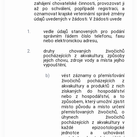
zahájení chovatelské činnosti, provozovat ji
až po schválení, popřípadě registraci, a
oznamovat krajské veterinární správě změny
údajů uvedených v žádosti. V žádosti uvede
1.
vedle údajů stanovených pro podání
správním řádem číslo telefonu, faxu
nebo elektronickou adresu,
2.
druhy chovaných živočichů
pocházejících z akvakultury, způsoby
jejich chovu, zdroje vody a místa jejího
vypouštění,
b)
vést záznamy o přemísťování
živočichů pocházejících z
akvakultury a produktů z nich
získaných do hospodářství
nebo z hospodářství, a to
způsobem, který umožní zjistit
místo původu a místo určení
přemísťovaných živočichů, o
úhynech živočichů
pocházejících z akvakultury v
každé epizootologické
jednotce a uchovávat