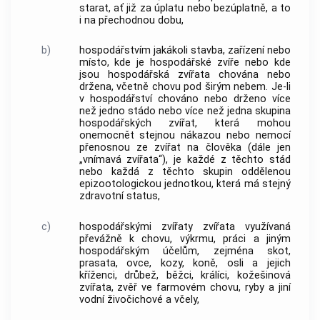
starat, ať již za úplatu nebo bezúplatně, a to
i na přechodnou dobu,
b)
hospodářstvím jakákoli stavba, zařízení nebo
místo, kde je hospodářské zvíře nebo kde
jsou hospodářská zvířata chována nebo
držena, včetně chovu pod širým nebem. Je-li
v hospodářství chováno nebo drženo více
než jedno stádo nebo více než jedna skupina
hospodářských zvířat, která mohou
onemocnět stejnou nákazou nebo nemocí
přenosnou ze zvířat na člověka (dále jen
„vnímavá zvířata“), je každé z těchto stád
nebo každá z těchto skupin oddělenou
epizootologickou jednotkou, která má stejný
zdravotní status,
c)
hospodářskými zvířaty zvířata využívaná
převážně k chovu, výkrmu, práci a jiným
hospodářským účelům, zejména skot,
prasata, ovce, kozy, koně, osli a jejich
kříženci, drůbež, běžci, králíci, kožešinová
zvířata, zvěř ve farmovém chovu, ryby a jiní
vodní živočichové a včely,