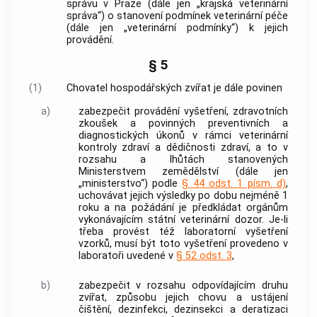
správu v Praze (dále jen „krajská veterinární
správa“) o stanovení podmínek veterinární péče
(dále jen „veterinární podmínky“) k jejich
provádění.
§ 5
(1)
Chovatel hospodářských zvířat je dále povinen
a)
zabezpečit provádění vyšetření, zdravotních
zkoušek a povinných preventivních a
diagnostických úkonů v rámci veterinární
kontroly zdraví a dědičnosti zdraví, a to v
rozsahu a lhůtách stanovených
Ministerstvem zemědělství (dále jen
„ministerstvo“) podle
§ 44 odst. 1 písm. d)
,
uchovávat jejich výsledky po dobu nejméně 1
roku a na požádání je předkládat orgánům
vykonávajícím státní veterinární dozor. Je-li
třeba provést též laboratorní vyšetření
vzorků, musí být toto vyšetření provedeno v
laboratoři uvedené v
§ 52 odst. 3
,
b)
zabezpečit v rozsahu odpovídajícím druhu
zvířat, způsobu jejich chovu a ustájení
čištění, dezinfekci, dezinsekci a deratizaci