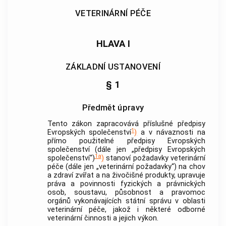
VETERINÁRNÍ PÉČE
HLAVA I
ZÁKLADNÍ USTANOVENÍ
§ 1
Předmět úpravy
Tento zákon zapracovává příslušné předpisy
1
Evropských společenství
)
a v návaznosti na
přímo použitelné předpisy Evropských
společenství (dále jen „předpisy Evropských
1a
společenství“)
)
stanoví požadavky veterinární
péče (dále jen „veterinární požadavky“) na chov
a zdraví zvířat a na živočišné produkty, upravuje
práva a povinnosti fyzických a právnických
osob, soustavu, působnost a pravomoc
orgánů vykonávajících státní správu v oblasti
veterinární péče, jakož i některé odborné
veterinární činnosti a jejich výkon.