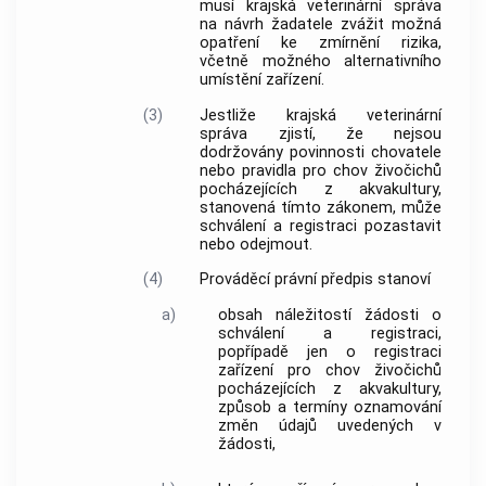
musí krajská veterinární správa
na návrh žadatele zvážit možná
opatření ke zmírnění rizika,
včetně možného alternativního
umístění zařízení.
(3)
Jestliže krajská veterinární
správa zjistí, že nejsou
dodržovány povinnosti chovatele
nebo pravidla pro chov živočichů
pocházejících z akvakultury,
stanovená tímto zákonem, může
schválení a registraci pozastavit
nebo odejmout.
(4)
Prováděcí právní předpis stanoví
a)
obsah náležitostí žádosti o
schválení a registraci,
popřípadě jen o registraci
zařízení pro chov živočichů
pocházejících z akvakultury,
způsob a termíny oznamování
změn údajů uvedených v
žádosti,