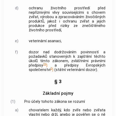
d)
ochranu životního prostředí před
nepříznivými vlivy souvisejícími s chovem
zvířat, výrobou a zpracováváním živočišných
produktů, jakož i ochranu zvířat a jejich
produkce před riziky ze znečištěného
životního prostředí,
e)
veterinární asanaci,
f)
dozor nad dodržováním povinností a
požadavků stanovených k zajištění těchto
úkolů tímto zákonem, zvláštními právními
1b
předpisy
)
a předpisy Evropských
2
společenství
)
(státní veterinární dozor).
§ 3
Základní pojmy
(1)
Pro účely tohoto zákona se rozumí
a)
chovatelem každý, kdo zvíře nebo zvířata
vlastní nebo drží, anebo je pověřen se o ně