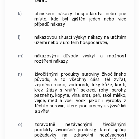
zvířat,
k)
ohniskem nákazy hospodářství nebo jiné
místo, kde byl zjištěn jeden nebo více
případů nákazy,
l)
nákazovou situací výskyt nákazy na určitém
území nebo v určitém hospodářství,
m)
nákazovými důvody výskyt a možnost
rozšíření nákazy,
n)
živočišnými produkty suroviny živočišného
původu, a to všechny části těl zvířat,
zejména maso, vnitřnosti, tuky, kůže, kosti,
krev, žlázy s vnitřní sekrecí, rohy, parohy,
paznehty, kopyta, vlna, srst, peří, také mléko,
vejce, med a včelí vosk, jakož i výrobky z
těchto surovin, které jsou určeny k výživě lidí
a zvířat,
o)
zdravotně nezávadnými živočišnými
produkty živočišné produkty, které splňují
požadavky na zdravotní nezávadnost