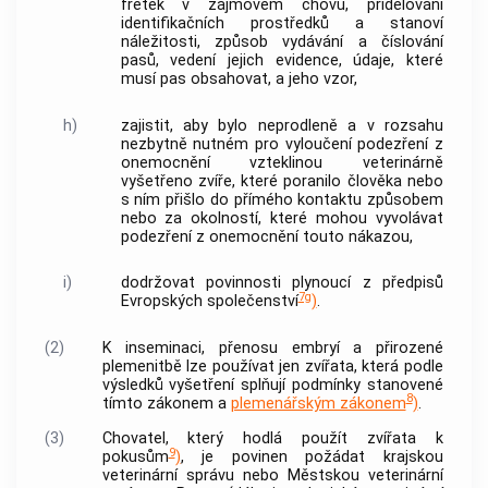
fretek v zájmovém chovu, přidělování
identifikačních prostředků a stanoví
náležitosti, způsob vydávání a číslování
pasů, vedení jejich evidence, údaje, které
musí pas obsahovat, a jeho vzor,
h)
zajistit, aby bylo neprodleně a v rozsahu
nezbytně nutném pro vyloučení podezření z
onemocnění vzteklinou veterinárně
vyšetřeno zvíře, které poranilo člověka nebo
s ním přišlo do přímého kontaktu způsobem
nebo za okolností, které mohou vyvolávat
podezření z onemocnění touto nákazou,
i)
dodržovat povinnosti plynoucí z předpisů
7g
Evropských společenství
)
.
(2)
K inseminaci, přenosu embryí a přirozené
plemenitbě lze používat jen zvířata, která podle
výsledků vyšetření splňují podmínky stanovené
8
tímto zákonem a
plemenářským zákonem
)
.
(3)
Chovatel, který hodlá použít zvířata k
9
pokusům
)
, je povinen požádat krajskou
veterinární správu nebo Městskou veterinární