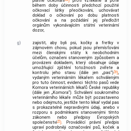
platně očkováni
)
proti vzteklině a poté
během doby účinnosti předchozí použité
očkovací látky přeočkováni, uchovávat
doklad o očkování po dobu platnosti
očkování a na požádání jej předložit
orgánům vykonávajícím státní veterinární
dozor,
g)
zajistit, aby byli psi, kočky a fretky v
zájmovém chovu, pokud jsou přemísťováni
mezi členskými státy k neobchodním
účelům, označeni stanoveným způsobem a
provázeni dokladem, který obsahuje údaje
umožňující zjištění totožnosti zvířete a
7e
kontrolu jeho stavu (dále jen „pas“)
)
,
vydaným veterinárním lékařem schváleným
pro tuto činnost; evidenci těchto pasů vede
Komora veterinárních lékařů České republiky
(dále jen „Komora“). Schválení soukromého
veterinárního lékaře může být pozastaveno
nebo odejmuto, jestliže tento lékař vydal pas
s prokazatelně nepravdivými údaji, anebo v
rozporu s podmínkami stanovenými tímto
zákonem nebo předpisy Evropských
7f
společenství
)
. Prováděcí právní předpis
upraví podrobněji označování psů, koček a