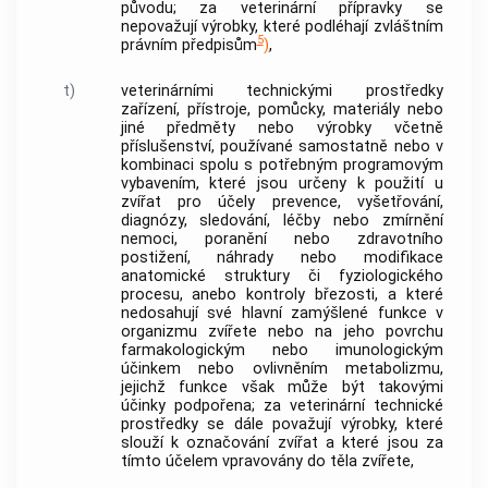
původu; za veterinární přípravky se
nepovažují výrobky, které podléhají zvláštním
5
právním předpisům
)
,
t)
veterinárními technickými prostředky
zařízení, přístroje, pomůcky, materiály nebo
jiné předměty nebo výrobky včetně
příslušenství, používané samostatně nebo v
kombinaci spolu s potřebným programovým
vybavením, které jsou určeny k použití u
zvířat pro účely prevence, vyšetřování,
diagnózy, sledování, léčby nebo zmírnění
nemoci, poranění nebo zdravotního
postižení, náhrady nebo modifikace
anatomické struktury či fyziologického
procesu, anebo kontroly březosti, a které
nedosahují své hlavní zamýšlené funkce v
organizmu zvířete nebo na jeho povrchu
farmakologickým nebo imunologickým
účinkem nebo ovlivněním metabolizmu,
jejichž funkce však může být takovými
účinky podpořena; za veterinární technické
prostředky se dále považují výrobky, které
slouží k označování zvířat a které jsou za
tímto účelem vpravovány do těla zvířete,