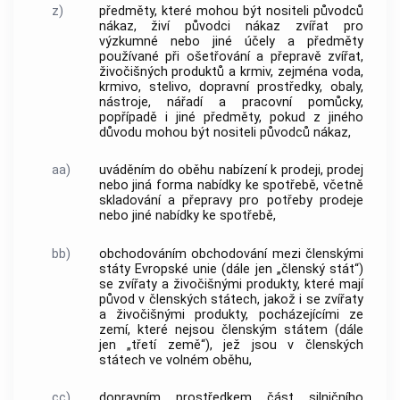
z)
předměty, které mohou být nositeli původců
nákaz, živí původci nákaz zvířat pro
výzkumné nebo jiné účely a předměty
používané při ošetřování a přepravě zvířat,
živočišných produktů a krmiv, zejména voda,
krmivo, stelivo, dopravní prostředky, obaly,
nástroje, nářadí a pracovní pomůcky,
popřípadě i jiné předměty, pokud z jiného
důvodu mohou být nositeli původců nákaz,
aa)
uváděním do oběhu nabízení k prodeji, prodej
nebo jiná forma nabídky ke spotřebě, včetně
skladování a přepravy pro potřeby prodeje
nebo jiné nabídky ke spotřebě,
bb)
obchodováním obchodování mezi členskými
státy Evropské unie (dále jen „členský stát“)
se zvířaty a živočišnými produkty, které mají
původ v členských státech, jakož i se zvířaty
a živočišnými produkty, pocházejícími ze
zemí, které nejsou členským státem (dále
jen „třetí země“), jež jsou v členských
státech ve volném oběhu,
cc)
dopravním prostředkem část silničního