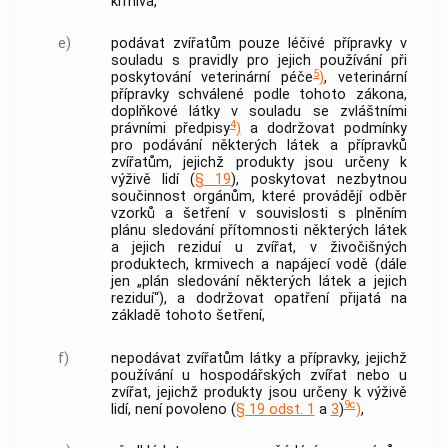
krmiva,
e)
podávat zvířatům pouze léčivé přípravky v
souladu s pravidly pro jejich používání při
5
poskytování veterinární péče
)
, veterinární
přípravky schválené podle tohoto zákona,
doplňkové látky v souladu se zvláštními
4
právními předpisy
)
a dodržovat podmínky
pro podávání některých látek a přípravků
zvířatům, jejichž produkty jsou určeny k
výživě lidí (
§ 19
), poskytovat nezbytnou
součinnost orgánům, které provádějí odběr
vzorků a šetření v souvislosti s plněním
plánu sledování přítomnosti některých látek
a jejich reziduí u zvířat, v živočišných
produktech, krmivech a napájecí vodě (dále
jen „plán sledování některých látek a jejich
reziduí“), a dodržovat opatření přijatá na
základě tohoto šetření,
f)
nepodávat zvířatům látky a přípravky, jejichž
používání u hospodářských zvířat nebo u
zvířat, jejichž produkty jsou určeny k výživě
9c
lidí, není povoleno (
§ 19 odst. 1
a
3
)
)
,