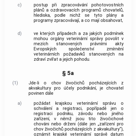
c)
postup při zpracovávání pohotovostních
plánů a ozdravovacích programů chovatelů,
hlediska, podle nichž se tyto plány a
programy zpracovávají, a co mají obsahovat,
d)
ve kterých případech a za jakých podmínek
mohou orgány veterinární správy povolit v
mezích stanovených právními akty
Evropských společenství zmírnění
veterinárních požadavků stanovených na
zdraví zvířat a jejich pohodu.
§ 5a
(1)
Jde-li o chov živočichů pocházejících z
akvakultury pro účely podnikání, je chovatel
povinen dále
a)
požádat krajskou veterinární správu o
schválení a registraci, popřípadě jen o
registraci podniku, závodu nebo jiného
zařízení, v němž jsou tito živočichové
chováni nebo drženi (dále jen „zařízení pro
chov živočichů pocházejících z akvakultury“),
oznámit krajské veterinární správě datum