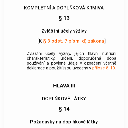
KOMPLETNÍ A DOPLŇKOVÁ KRMIVA
§ 13
Zvláštní účely výživy
[K
§ 3 odst. 7 písm. d)
zákona
]
Zvláštní účely výživy
, jejich hlavní nutriční
charakteristiky, určení, doporučená doba
používání a povinné údaje v označení včetně
deklarace a použití jsou uvedeny v
příloze č. 10
.
HLAVA III
DOPLŇKOVÉ LÁTKY
§ 14
Požadavky na doplňkové látky