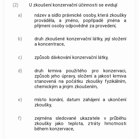
(2)
U zkoušení konzervační účinnosti se evidují
a)
název a sídlo právnické osoby, která zkoušky
prováděla, a jméno, popřípadě jména a
příjmení osoby odpovědné za provedení,
b)
druh zkoušené konzervační látky, její složení
a koncentrace,
c)
způsob dávkování konzervační látky,
d)
druh
krmiva
použitého pro konzervaci,
způsob jeho úpravy, složení a jakost
krmiva
stanovená na počátku zkoušky fyzikálním,
chemickým a jiným zkoušením,
e)
místo konání, datum zahájení a ukončení
zkoušky,
f)
zejména sledované ukazatele v průběhu
zkoušky jako teplota, ztráty hmotnosti
během konzervace,