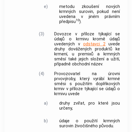
e)
metodu zkoušení nových
krmných surovin, pokud není
uvedena v jiném právním
10
předpisu
).
(3)
Dovozce
v příloze týkající se
údajů o
krmivu
kromě údajů
uvedených v
odstavci 2
uvede
druhy dovážených produktů ke
krmení, u premixů a
krmných
směsí
také jejich složení a užití,
případně obchodní název.
(4)
Provozovatel na úrovni
prvovýroby, který vyrábí
krmné
směsi
s použitím
doplňkových
krmiv
v příloze týkající se údajů o
krmivu
uvede
a)
druhy zvířat, pro které jsou
určeny,
b)
údaje o použití
krmných
surovin
živočišného původu.