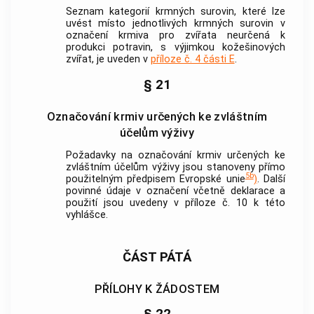
Seznam kategorií krmných surovin, které lze
uvést místo jednotlivých krmných surovin v
označení krmiva pro zvířata neurčená k
produkci potravin, s výjimkou kožešinových
zvířat, je uveden v
příloze č. 4 části E
.
§ 21
Označování krmiv určených ke zvláštním
účelům výživy
Požadavky na označování krmiv určených ke
zvláštním účelům výživy jsou stanoveny přímo
5b
použitelným předpisem Evropské unie
)
. Další
povinné údaje v označení včetně deklarace a
použití jsou uvedeny v příloze č. 10 k této
vyhlášce.
ČÁST PÁTÁ
PŘÍLOHY K ŽÁDOSTEM