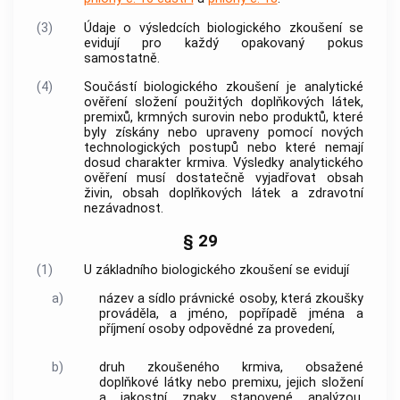
(3)
Údaje o výsledcích
biologického zkoušení
se
evidují pro každý opakovaný pokus
samostatně.
(4)
Součástí
biologického zkoušení
je analytické
ověření složení použitých doplňkových látek,
premixů, krmných surovin nebo produktů, které
byly získány nebo upraveny pomocí nových
technologických postupů nebo které nemají
dosud charakter krmiva. Výsledky analytického
ověření musí dostatečně vyjadřovat obsah
živin, obsah doplňkových látek a zdravotní
nezávadnost.
§ 29
(1)
U základního
biologického zkoušení
se evidují
a)
název a sídlo právnické osoby, která zkoušky
prováděla, a jméno, popřípadě jména a
příjmení osoby odpovědné za provedení,
b)
druh zkoušeného
krmiva
, obsažené
doplňkové látky nebo premixu, jejich složení
a jakostní znaky stanovené analýzou,