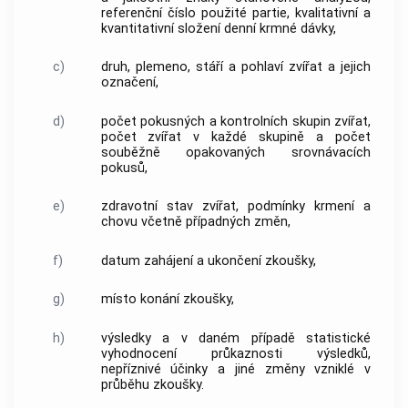
referenční číslo použité partie, kvalitativní a
kvantitativní složení
denní krmné dávky
,
c)
druh, plemeno, stáří a pohlaví zvířat a jejich
označení,
d)
počet pokusných a kontrolních skupin zvířat,
počet zvířat v každé skupině a počet
souběžně opakovaných srovnávacích
pokusů,
e)
zdravotní stav zvířat, podmínky krmení a
chovu včetně případných změn,
f)
datum zahájení a ukončení zkoušky,
g)
místo konání zkoušky,
h)
výsledky a v daném případě statistické
vyhodnocení průkaznosti výsledků,
nepříznivé účinky a jiné změny vzniklé v
průběhu zkoušky.