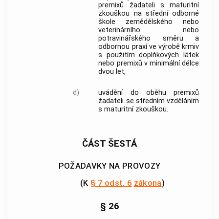
premixů žadateli s maturitní
zkouškou na střední odborné
škole zemědělského nebo
veterinárního nebo
potravinářského směru a
odbornou praxí ve výrobě krmiv
s použitím doplňkových látek
nebo premixů v minimální délce
dvou let,
d)
uvádění do oběhu premixů
žadateli se středním vzděláním
s maturitní zkouškou.
ČÁST ŠESTÁ
POŽADAVKY NA PROVOZY
(K
§ 7 odst. 6
zákona
)
§ 26