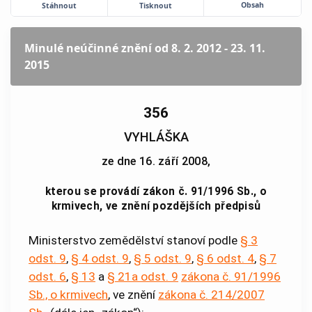
Obsah
Stáhnout
Tisknout
Minulé neúčinné znění
od 8. 2. 2012 - 23. 11.
2015
356
VYHLÁŠKA
ze dne 16. září 2008,
kterou se provádí zákon č. 91/1996 Sb., o
krmivech, ve znění pozdějších předpisů
Ministerstvo zemědělství stanoví podle
§ 3
odst. 9
,
§ 4 odst. 9
,
§ 5 odst. 9
,
§ 6 odst. 4
,
§ 7
odst. 6
,
§ 13
a
§ 21a odst. 9
zákona č. 91/1996
Sb., o krmivech
, ve znění
zákona č. 214/2007