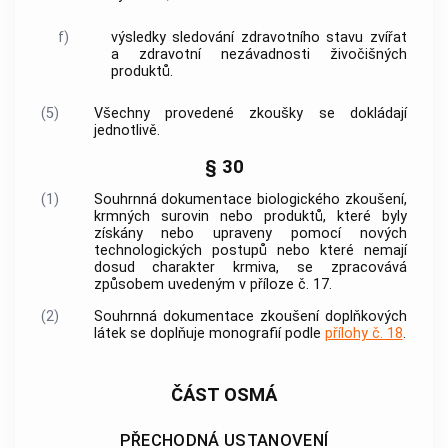
f)
výsledky sledování zdravotního stavu zvířat
a zdravotní nezávadnosti živočišných
produktů.
(5)
Všechny provedené zkoušky se dokládají
jednotlivě.
§ 30
(1)
Souhrnná dokumentace
biologického zkoušení
,
krmných surovin nebo produktů, které byly
získány nebo upraveny pomocí nových
technologických postupů nebo které nemají
dosud charakter krmiva, se zpracovává
způsobem uvedeným v příloze č. 17.
(2)
Souhrnná dokumentace zkoušení doplňkových
látek se doplňuje monografií podle
přílohy č. 18
.
ČÁST OSMÁ
PŘECHODNÁ USTANOVENÍ