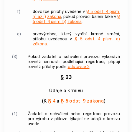
f)
dovozce
přílohy uvedené v
§ 5 odst. 4 písm.
h) až l)
zákona
, pokud provádí balení také v
§
5 odst. 4 písm. b)
zákona
,
g)
prvovýrobce, který vyrábí
krmné směsi
,
přílohu uvedenou v
§ 5 odst. 4 písm. a)
zákona
.
(3)
Pokud žadatel o schválení provozu vykonává
rovněž činnosti podléhající registraci, připojí
rovněž přílohy podle
odstavce 2
.
§ 23
Údaje o krmivu
(K
§ 4
a
§ 5 odst. 9
zákona
)
(1)
Žadatel o schválení nebo registraci provozu
pro výrobu v příloze týkající se údajů o
krmivu
uvede