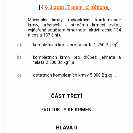
[K
§ 3 odst. 7 písm. c)
zákona
]
Maximální limity radioaktivní kontaminace
krmiv
, určených k přímému krmení zvířat,
vyjádřené součtem hmotnosti aktivit cesia 134
a cesia 137 činí u
-1
a)
kompletních krmiv
pro prasata 1 250 Bq.kg
,
b)
kompletních krmiv
pro drůbež, jehňata a
-1
telata 2 500 Bq.kg
a
-1
c)
ostatních
kompletních krmiv
5 000 Bq.kg
.
ČÁST TŘETÍ
PRODUKTY KE KRMENÍ
HLAVA II