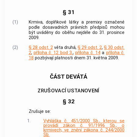
§ 31
(1)
Krmiva
, doplňkové látky a premixy označené
podle dosavadních právních předpisů mohou
být uváděny do oběhu nejdéle do 31. prosince
2009.
(2)
§ 28 odst. 2
věta druhá,
§ 29 odst. 2
,
§ 30 odst.
2
,
příloha č. 12 bod 3.
,
příloha č. 14
a
příloha č.
18
pozbývají platnosti dnem 31. května 2009.
ČÁST DEVÁTÁ
ZRUŠOVACÍ USTANOVENÍ
§ 32
Zrušuje se:
1.
Vyhláška č. 451/2000 Sb., kterou se
provádí zákon č. 91/1996 Sb., o
krmivech, ve znění zákona č. 244/2000
Sb.