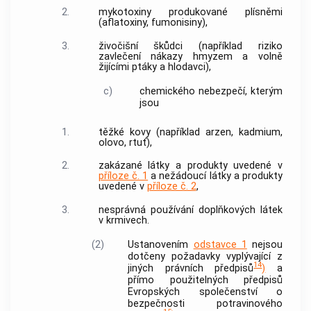
2.
mykotoxiny produkované plísněmi
(aflatoxiny, fumonisiny),
3.
živočišní škůdci (například riziko
zavlečení nákazy hmyzem a volně
žijícími ptáky a hlodavci),
c)
chemického nebezpečí, kterým
jsou
1.
těžké kovy (například arzen, kadmium,
olovo, rtuť),
2.
zakázané látky a produkty uvedené v
příloze č. 1
a
nežádoucí látky
a produkty
uvedené v
příloze č. 2
,
3.
nesprávná používání doplňkových látek
v
krmivech
.
(2)
Ustanovením
odstavce 1
nejsou
dotčeny požadavky vyplývající z
14
jiných právních předpisů
)
a
přímo použitelných předpisů
Evropských společenství o
bezpečnosti potravinového