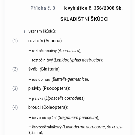
Příloha č. 3
k vyhlášce č. 356/2008 Sb.
SKLADIŠTNÍ ŠKŮDCI
Seznam škůdců:
I.
(1)
roztoči (Acarina):
–
Acarus siro
roztoč moučný (
),
–
Lepidoglyphus destructor
roztoč ničivý (
);
(2)
švábi
(
Blattaria):
–
Blattella germanica
rus domácí (
);
(3)
pisivky (Psocoptera):
–
Liposcelis corrodens
pisivka (
);
(4)
brouci (Coleoptera):
–
Stegobium paniceum
červotoč spížní (
),
–
(Lasioderma serricorne
červotoč tabákový
, délka 2,2-
3,2 mm),