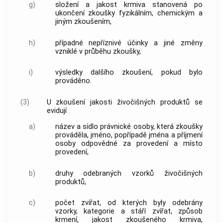
g)
složení a jakost
krmiva
stanovená po
ukončení zkoušky fyzikálním, chemickým a
jiným zkoušením,
h)
případné nepříznivé účinky a jiné změny
vzniklé v průběhu zkoušky,
i)
výsledky dalšího zkoušení, pokud bylo
prováděno.
(3)
U zkoušení jakosti živočišných produktů se
evidují
a)
název a sídlo právnické osoby, která zkoušky
prováděla, jméno, popřípadě jména a příjmení
osoby odpovědné za provedení a místo
provedení,
b)
druhy odebraných vzorků živočišných
produktů,
c)
počet zvířat, od kterých byly odebrány
vzorky, kategorie a stáří zvířat, způsob
krmení, jakost zkoušeného
krmiva
,