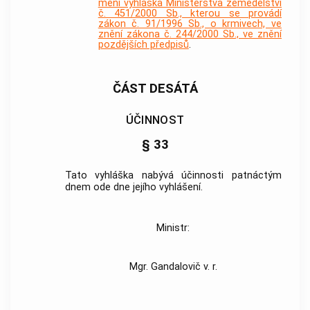
mění vyhláška Ministerstva zemědělství
č. 451/2000 Sb., kterou se provádí
zákon č. 91/1996 Sb., o krmivech, ve
znění zákona č. 244/2000 Sb., ve znění
pozdějších předpisů
.
ČÁST DESÁTÁ
ÚČINNOST
§ 33
Tato vyhláška nabývá účinnosti patnáctým
dnem ode dne jejího vyhlášení.
Ministr:
Mgr. Gandalovič v. r.