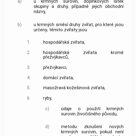
a)
u krmných surovin, doplňkových látek
skupiny a druhy, případně jejich obchodní
názvy,
b)
u
krmných směsí
druhy zvířat, pro které jsou
určeny; těmito zvířaty jsou
1.
hospodářská zvířata
,
2.
hospodářská zvířata
kromě
přežvýkavců,
3.
přežvýkavci,
4.
domácí zvířata
,
5.
masožravá kožešinová zvířata,
6.
ryby,
c)
údaje o použití
krmných
surovin
živočišného původu,
d)
metodu zkoušení nových
krmných surovin
, pokud není