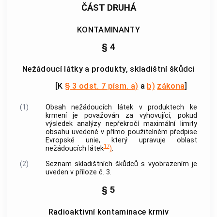
ČÁST DRUHÁ
KONTAMINANTY
§ 4
Nežádoucí látky a produkty, skladištní škůdci
[K
§ 3 odst. 7 písm. a)
a
b)
zákona
]
(1)
Obsah
nežádoucích látek
v produktech ke
krmení je považován za vyhovující, pokud
výsledek analýzy nepřekročí maximální limity
obsahu uvedené v přímo použitelném předpise
Evropské unie, který upravuje oblast
17
nežádoucích látek
)
.
(2)
Seznam skladištních škůdců s vyobrazením je
uveden v příloze č. 3.
§ 5
Radioaktivní kontaminace krmiv