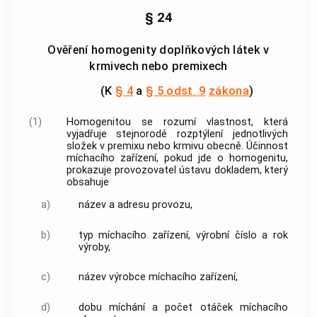
§ 24
Ověření homogenity doplňkových látek v
krmivech nebo premixech
(K
§ 4
a
§ 5 odst. 9
zákona
)
(1)
Homogenitou
se rozumí vlastnost, která
vyjadřuje stejnorodé rozptýlení jednotlivých
složek v premixu nebo krmivu obecně. Účinnost
míchacího zařízení, pokud jde o
homogenitu
,
prokazuje provozovatel ústavu dokladem, který
obsahuje
a)
název a adresu provozu,
b)
typ míchacího zařízení, výrobní číslo a rok
výroby,
c)
název
výrobce
míchacího zařízení,
d)
dobu míchání a počet otáček míchacího