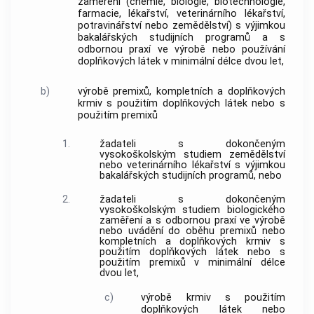
zaměření (chemie, biologie, biotechnologie,
farmacie, lékařství, veterinárního lékařství,
potravinářství nebo zemědělství) s výjimkou
bakalářských studijních programů a s
odbornou praxí ve výrobě nebo používání
doplňkových látek v minimální délce dvou let,
b)
výrobě premixů, kompletních a doplňkových
krmiv s použitím doplňkových látek nebo s
použitím premixů
1.
žadateli s dokončeným
vysokoškolským studiem zemědělství
nebo veterinárního lékařství s výjimkou
bakalářských studijních programů, nebo
2.
žadateli s dokončeným
vysokoškolským studiem biologického
zaměření a s odbornou praxí ve výrobě
nebo uvádění do oběhu premixů nebo
kompletních a doplňkových krmiv s
použitím doplňkových látek nebo s
použitím premixů v minimální délce
dvou let,
c)
výrobě krmiv s použitím
doplňkových látek nebo