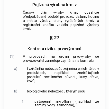
Pojízdná výrobna krmiv
Časový plán výroby
krmiv
obsahuje
předpokládané období provozu, datum, hodinu
a místo výroby, druhy vyráběných
krmiv
a
registrační značku vozidla pojízdné výrobny
krmiv
.
§ 27
Kontrola rizik u prvovýrobců
(1)
V provozech na úrovni prvovýroby se
provozovatel zaměřuje zejména na kontrolu
a)
fyzikálního nebezpečí, zejména cizích těles v
produktech, například znečišťujících
produktů rostlinného původu, kusy dřeva,
kovů,
b)
biologického nebezpečí, kterým jsou
1.
patogenní mikroflóry (například ze
zeminy, vody, salmonela),