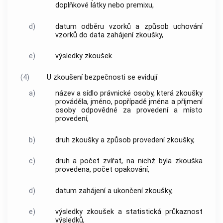
doplňkové látky nebo premixu,
d)
datum odběru vzorků a způsob uchování
vzorků do data zahájení zkoušky,
e)
výsledky zkoušek.
(4)
U zkoušení bezpečnosti se evidují
a)
název a sídlo právnické osoby, která zkoušky
prováděla, jméno, popřípadě jména a příjmení
osoby odpovědné za provedení a místo
provedení,
b)
druh zkoušky a způsob provedení zkoušky,
c)
druh a počet zvířat, na nichž byla zkouška
provedena, počet opakování,
d)
datum zahájení a ukončení zkoušky,
e)
výsledky zkoušek a statistická průkaznost
výsledků,