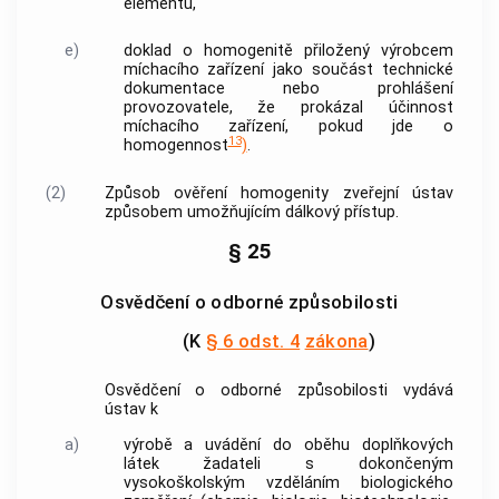
elementu,
e)
doklad o
homogenitě
přiložený
výrobcem
míchacího zařízení jako součást technické
dokumentace nebo prohlášení
provozovatele, že prokázal účinnost
míchacího zařízení, pokud jde o
13
homogennost
)
.
(2)
Způsob ověření
homogenity
zveřejní ústav
způsobem umožňujícím dálkový přístup.
§ 25
Osvědčení o odborné způsobilosti
(K
§ 6 odst. 4
zákona
)
Osvědčení o odborné způsobilosti vydává
ústav k
a)
výrobě a
uvádění do oběhu
doplňkových
látek žadateli s dokončeným
vysokoškolským vzděláním biologického