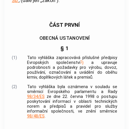
Sb.
, (dále jen „zákon“):
ČÁST PRVNÍ
OBECNÁ USTANOVENÍ
§ 1
(1)
Tato vyhláška zapracovává příslušné předpisy
1
Evropských společenství
)
a upravuje
podrobnosti a požadavky pro výrobu, dovoz,
používání, označování a
uvádění do oběhu
krmiv
, doplňkových látek a premixů.
(2)
Tato vyhláška byla oznámena v souladu se
směrnicí Evropského parlamentu a Rady
98/34/ES
ze dne 22. června 1998 o postupu
poskytování informací v oblasti technických
norem a předpisů a pravidel pro služby
informační společnosti, ve znění směrnice
98/48/ES
.