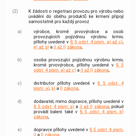
(2)
K žádosti o registraci provozu pro výrobu nebo
uvádění do oběhu
produktů ke krmení připojí
samostatně pro každý provoz
a)
výrobce
, kromě prvovýrobce a osob
provozujících pojízdnou výrobnu
krmiv
,
přílohy uvedené v
§ 5 odst. 4 písm. a) až c)
,
e) až g)
a
j) až l)
zákona
,
b)
osoba provozující pojízdnou výrobnu
krmiv
,
kromě prvovýrobce, přílohy uvedené v
§ 5
odst. 4 písm. a) až c)
a
j) až l)
zákona
,
c)
distributor
přílohy uvedené v
§ 5 odst. 4
písm. a)
,
k)
a
l)
zákona
,
d)
dodavatel
, mimo dopravce, přílohy uvedené v
§ 5 odst. 4 písm. a)
a
j) až l)
zákona
, pokud
provádí balení také v
§ 5 odst. 4 písm. b)
zákona
,
e)
dopravce přílohy uvedené v
§ 5 odst. 4 písm.
j)
a
l)
zákona
,