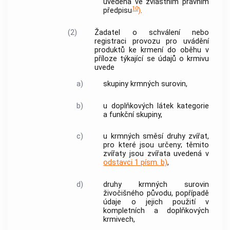
uvedena ve zvláštním právním
10
předpisu
)
.
(2)
Žadatel o schválení nebo
registraci provozu pro uvádění
produktů ke krmení do oběhu v
příloze týkající se údajů o
krmivu
uvede
a)
skupiny krmných surovin,
b)
u doplňkových látek kategorie
a funkční skupiny,
c)
u krmných směsí druhy zvířat,
pro které jsou určeny; těmito
zvířaty jsou zvířata uvedená v
odstavci 1 písm. b)
,
d)
druhy krmných surovin
živočišného původu, popřípadě
údaje o jejich použití v
kompletních a doplňkových
krmivech,