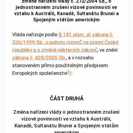
změně nařízení vlády č. 272/2004 Sb., o
jednostranném zrušení vízové povinnosti ve
vztahu k Austrálii, Kanadě, Sultanátu Brunei a
Spojeným státům americkým
Vláda nařizuje podle
§ 181 písm. a)
zákona č.
326/1999 Sb., o pobytu cizinců na území České
republiky a o změně některých zákonů
, ve znění
zákona č. 428/2005 Sb.
, a v rozsahu
stanoveném přímo použitelným předpisem
1
Evropských společenství
)
:
ČÁST DRUHÁ
Změna nařízení vlády o jednostranném zrušení
vízové povinnosti ve vztahu k Austrálii,
Kanadě, Sultanátu Brunei a Spojeným státům
americkým