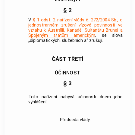
§ 2
V
§ 1 odst. 2
nařízení vlády č. 272/2004 Sb., o
jednostranném zrušení vízové povinnosti ve
vztahu k Austrálii, Kanadě, Sultanátu Brunei a
Spojeným státům americkým
, se slova
„diplomatických, služebních a“ zrušují.
ČÁST TŘETÍ
ÚČINNOST
§ 3
Toto nařízení nabývá účinnosti dnem jeho
vyhlášení.
Předseda vlády: