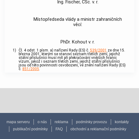
Ing. Fischer, CSc. v. r.
Místopředseda vlády a ministr zahraničních
věcí:
PhDr. Kohout v. r.
1)
Čl. 4 odst. 1 písm. a) nařízení Rady (ES) č.
539/2001
ze dne 15.
března 2001, kterým se stanoví seznam třetích zemí, jejichž
státní příslušníci musí mít při překračování vnějších hranic
vízum, jakož i seznam třetích zemí, jejichž státní příslušníci
jsou od této povinnosti osvobozeni, ve znění nařízení Rady (ES)
č.
851/2005
.
mapa serveru
o nás
reklama
podmínky provozu
kontakty
publikační podmínky
FAQ
obchodní a reklamační podmínky